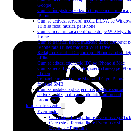
Google
Cum să înregistrezi video în timp ce redai muzică 
iPhone
Cum să activezi serverul media DLNA pe Windo
10 și să redai muzica pe iPhone
Cum să redai muzică pe iPhone de pe WD My Cl
Home
Cum să transferi fișiere muzicale de pe computer p
iPhone fără iTunes folosind WiFi-Drive
Redați muzică din Dropbox pe iPhone când sunteț
offline
Cum să editezi etichetele ID3 pe iPhone și Mac
Cum să redai fișiere locale (fișiere iTunes) pe iPho
ul meu
Transmite muzica de pe Mac sau PC pe iPhone
folosind SMB
Cum să instalezi aplicația din App Store sau să
activezi achiziția din aplicație folosind un cod
promoțional
Întrebări frecvente
Evermusic
Care este diferența dintre Evermusic și Flac
Care este diferența dintre Evermusic și
Evermusic Premium