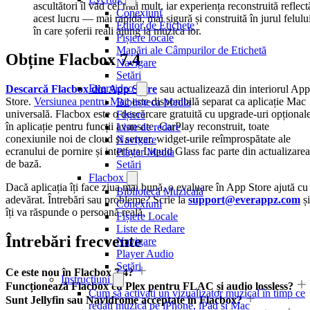
ascultători îl văd cel mai mult, iar experiența reconstruită reflect
Conexiuni
acest lucru — mai rapidă, mai sigură și construită în jurul felulu
Editor de Etichete
în care șoferii reali ajung la muzica lor.
Fișiere locale
Mapări ale Câmpurilor de Etichetă
Obține Flacbox 7.4
Navigare
Setări
Evervideo
Descarcă Flacbox din App Store
sau actualizează din interiorul App
Store.
Versiunea pentru Mac
este disponibilă separat ca aplicație Mac
Biblioteca Media
universală. Flacbox este o descărcare gratuită cu upgrade-uri opțional
Fișiere
în aplicație pentru funcții avansate. CarPlay reconstruit, toate
Liste de redare
conexiunile noi de cloud și server, widget-urile reîmprospătate ale
Navigare
ecranului de pornire și interfața Liquid Glass fac parte din actualizarea
Player Media
de bază.
Setări
Flacbox
Dacă aplicația îți face ziua mai bună, o evaluare în App Store ajută cu
Bibliotecă Muzicală
adevărat. Întrebări sau probleme? Scrie la
support@everappz.com
și
Conexiuni
îți va răspunde o persoană reală.
Fișiere Locale
Liste de Redare
Întrebări frecvente
Navigare
Player Audio
Setări
Ce este nou în Flacbox 7.4?
Instrucțiuni
Funcționează Flacbox cu Plex pentru FLAC și audio lossless?
Cum să activați un vizualizator muzical în timp ce
Sunt Jellyfin sau Navidrome acceptate în Flacbox?
redați muzică pe iPhone, iPad și Mac