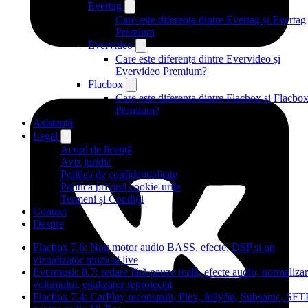
Evertag
Care este diferența dintre Evertag și Evertag
Premium
Evervideo
Care este diferența dintre Evervideo și
Evervideo Premium?
Flacbox
Care este diferența dintre Flacbox și Flacbo
Premium?
Asistență
Legal
Acord de licență
Aviz juridic
Politica de confidențialitate
Politica privind cookie-urile
Termeni și Condiții
Contact
Despre
Flacbox 7.6: Nou motor audio BASS, efecte, DSP și un
vizualizator muzical live
Evermusic 8.7: redare fără pauze reală, efecte audio, normaliza
volumului, egalizator reproiectat
Flacbox 7.4: CarPlay reconstruit, Plex, Jellyfin, Subsonic, SFT