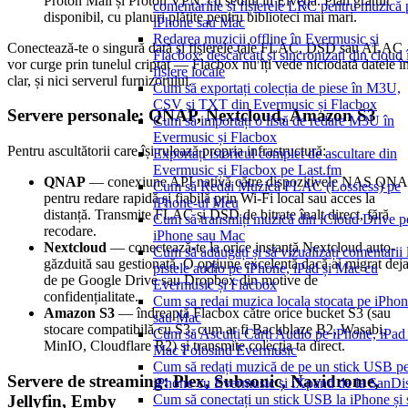
Proton Mail și Proton VPN, cu sediul în Elveția. Plan gratuit
comentariile și fișierele LRC pentru muzică 
disponibil, cu planuri plătite pentru biblioteci mai mari.
iPhone sau Mac
Redarea muzicii offline în Evermusic și
Conectează-te o singură dată și fișierele tale FLAC, DSD sau ALAC
Flacbox: descărcați și sincronizați din cloud 
vor curge prin tunelul criptat — Flacbox nu îți vede niciodată datele î
fișiere locale
clar, și nici serverul furnizorului.
Cum să exportați colecția de piese în M3U,
CSV și TXT din Evermusic și Flacbox
Servere personale: QNAP, Nextcloud, Amazon S3
Cum să importați o listă de redare M3U în
Evermusic și Flacbox
Pentru ascultătorii care își rulează propria infrastructură:
Exportați istoricul complet de ascultare din
Evermusic și Flacbox pe Last.fm
QNAP
— conexiune API nativă către dispozitivele NAS QN
Cum să Redai Muzică FLAC (Lossless) pe
pentru redare rapidă și fiabilă prin Wi-Fi local sau acces la
iPhone-ul Meu
distanță. Transmite FLAC și DSD de bitrate înalt direct, fără
Cum să transmiți muzică din iCloud Drive p
recodare.
iPhone sau Mac
Nextcloud
— conectează-te la orice instanță Nextcloud auto-
Cum să adăugați și să vizualizați comentarii 
găzduită sau gestionată. O opțiune excelentă dacă ai migrat dej
pistele audio pe iPhone, iPad și Mac cu
de pe Google Drive sau Dropbox din motive de
Evermusic și Flacbox
confidențialitate.
Cum sa redai muzica locala stocata pe iPho
Amazon S3
— îndreaptă Flacbox către orice bucket S3 (sau
sau Mac
stocare compatibilă cu S3, cum ar fi Backblaze B2, Wasabi,
Cum să Asculți Cărți Audio pe iPhone, iPad 
MinIO, Cloudflare R2) și transmite colecția ta direct.
Mac Folosind Evermusic
Cum să redați muzică de pe un stick USB p
Servere de streaming: Plex, Subsonic, Navidrome,
iPhone cu Evermusic și iXpand de la SanDi
Jellyfin, Emby
Cum să conectați un stick USB la iPhone și 