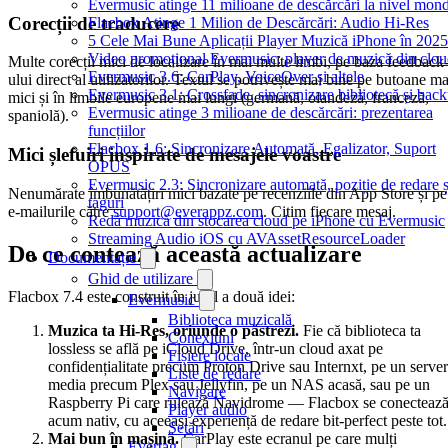
Evermusic atinge 11 milioane de descărcări la nivel mond
Corecții de traducere
Flacbox Atinge 1 Milion de Descărcări: Audio Hi-Res
5 Cele Mai Bune Aplicații Player Muzică iPhone în 2025
Video promoțional Evermusic: player de muzică din clo
Multe corecții mici de localizare în mai multe limbi, pe baza feedback
Evermusic 3.6: CarPlay, VoiceOver și altele
ului direct al utilizatorilor. Textul se potrivește mai bine pe butoane ma
Evermusic 3.1: Crossfade, sincronizare bibliotecă și bac
mici și în limbile europene mai lungi (germană, olandeză, franceză,
Evermusic atinge 3 milioane de descărcări: prezentarea
spaniolă).
funcțiilor
Flacbox 1.6: Sincronizare Automată, Egalizator, Suport
Mici șlefuiri inspirate de mesajele voastre
OPUS
Evermusic 2.3: Sincronizare automată, poziție de redare ș
Nenumărate îmbunătățiri mici bazate pe recenziile din App Store și pe
taguri
e-mailurile către
support@everappz.com
. Citim fiecare mesaj.
Redă muzică din stocarea cloud pe iPhone cu Evermusic
Streaming Audio iOS cu AVAssetResourceLoader
De ce contează această actualizare
Documentație
Ghid de utilizare
Flacbox 7.4 este construit în jurul a două idei:
Evermusic
Biblioteca muzicală
Muzica ta Hi-Res, oriunde o păstrezi.
Fie că biblioteca ta
Conexiuni
lossless se află pe iCloud Drive, într-un cloud axat pe
Fișiere locale
confidențialitate precum Proton Drive sau Internxt, pe un server
Liste de redare
media precum Plex sau Jellyfin, pe un NAS acasă, sau pe un
Navigare
Raspberry Pi care rulează Navidrome — Flacbox se conecteaz
Player audio
acum nativ, cu aceeași experiență de redare bit-perfect peste tot.
Setări
Mai bun în mașină.
CarPlay este ecranul pe care mulți
Evertag