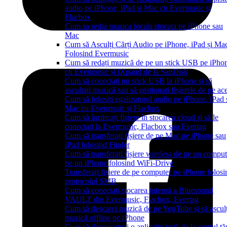
audio pe iPhone, iPad și Mac cu Evermusic și
Flacbox
Cum sa redai muzica locala stocata pe iPhone sau
Mac
Cum să Asculți Cărți Audio pe iPhone, iPad și Ma
Folosind Evermusic
Cum să redați muzică de pe un stick USB pe iPho
cu Evermusic și iXpand de la SanDisk
Cum să conectați un stick USB la iPhone și să
ascultați muzică sau să gestionați fișierele de pe ac
Cum să folosiți egalizatorul audio pe iPhone, iPad
Mac cu Evermusic și Flacbox
Cum să încărcați fișiere în stocarea cloud și să le
conectați la Evermusic, Flacbox sau Evertag
Cum să transferați fișiere de pe Mac pe iPhone sau
iPad folosind Finder
Cum să transferați fișiere wireless de pe un comput
pe un iPhone folosind WiFi-Drive
Transferați fișiere de pe computer pe iPhone folosi
protocolul SMB
Cum să conectați stocarea internă a Bluesound
VAULT din Evermusic, Flacbox, Evertag
Cum să descarci muzică de pe YouTube și să asculț
muzică offline pe iPhone
Cum să deconectezi o aplicație terță de la contul tă