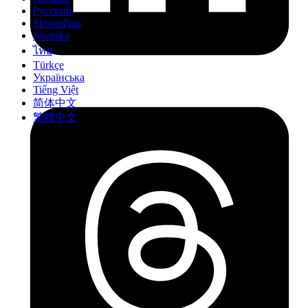
Русский
Slovenčina
Svenska
ไทย
Türkçe
Українська
Tiếng Việt
简体中文
繁體中文