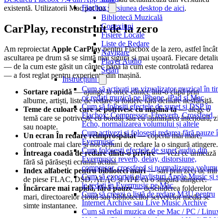
Flacbox
existentă. Utilizatorii Mac pot lua
versiunea desktop de aici
.
Bibliotecă Muzicală
Conexiuni
CarPlay, reconstruit de la zero
Fișiere Locale
Liste de Redare
Am reproiectat
Apple CarPlay
pentru Flacbox de la zero, astfel încât
Navigare
ascultarea pe drum să se simtă mai sigură și mai ușoară. Fiecare detali
Player Audio
— de la cum este găsit un cântec până la cum este controlată redarea
Setări
— a fost reglat pentru experiența din mașină.
Instrucțiuni
Cum să activați un vizualizator muzical în t
Sortare rapidă
— ajunge la orice cântec într-o clipă prin
ce redați muzică pe iPhone, iPad și Mac
albume, artiști, liste de redare și foldere fără defilare nesfârșită.
Cum să folosiți efectele de sunet și DSP în
Teme de culoare care se potrivesc cu mașina ta
— alege o
Flacbox: Compressor, Freeverb, Crossfeed,
temă care se potrivește cu bordul sau cu iluminarea interioară, z
Echo, normalizarea volumului și altele
sau noapte.
Cum activezi și folosești redarea fără pauze 
Un ecran În redare reîmprospătat
— copertă mai mare,
Evermusic
controale mai clare și noi acțiuni de redare la o singură atingere.
Cum folosești efectele de sunet audio din
Întreaga coadă de redare dintr-o privire
— vezi ce urmează
Evermusic: reverb, delay, distorsiune,
fără să părăsești ecranul actual.
compresor, crossfeed și normalizarea volumu
Index alfabetic pentru biblioteci mari
— sari prin zeci de mii
Cum să exportați playlisturi Apple Music și 
de piese FLAC, DSD, ALAC și APE cu o singură atingere.
le redați în Evermusic pe Mac
Încărcare mai rapidă, fără pauze
— deschiderea folderelor
Cum să creezi o listă de redare M3U pentru
mari, directoarelor cloud sau bibliotecilor serverelor media se
Internet Archive sau Live Music Archive
simte instantanee.
Cum să redai muzica de pe Mac / PC / Linux