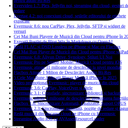
pentru audio Hi-Res
Evervideo 1.7: Plex, Jellyfin noi, streaming din cloud, gesturi d
redare
Evertag 4.2: noi conexiuni cloud, setările editorului de etichete
explicate
Evermusic 8.6: nou CarPlay, Plex, Jellyfin, SFTP și widget de
versuri
Cei Mai Buni Playere de Muzică din Cloud pentru iPhone în 2
Exportă Postări de Blog Wix în Markdown cu OpenAI
Redă FLAC și DSD Lossless pe iPhone și Mac cu Flacbox
Cel Mai Bun Player de Muzică din Cloud pentru iPhone și iPa
Evermusic 6.8: Aliyun Drive, Synology, Stiluri UI Noi
Evermusic Pro pe Setapp Mobile: Muzică Cloud pentru iOS
Evermusic atinge 11 milioane de descărcări la nivel mondial
Flacbox Atinge 1 Milion de Descărcări: Audio Hi-Res
5 Cele Mai Bune Aplicații Player Muzică iPhone în 2025
Video promoțional Evermusic: player de muzică din cloud
Evermusic 3.6: CarPlay, VoiceOver și altele
Evermusic 3.1: Crossfade, sincronizare bibliotecă și backup
Evermusic atinge 3 milioane de descărcări: prezentarea funcțiilo
Flacbox 1.6: Sincronizare Automată, Egalizator, Suport OPUS
Evermusic 2.3: Sincronizare automată, poziție de redare și tagur
Redă muzică din stocarea cloud pe iPhone cu Evermusic
Streaming Audio iOS cu AVAssetResourceLoader