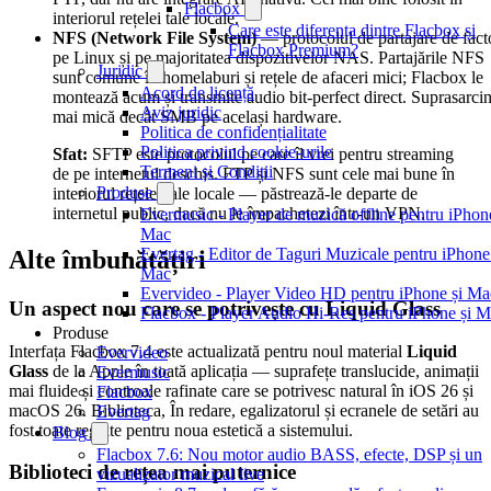
Flacbox
interiorul rețelei tale locale.
Care este diferența dintre Flacbox și
NFS (Network File System)
— protocolul de partajare de fact
Flacbox Premium?
pe Linux și pe majoritatea dispozitivelor NAS. Partajările NFS
Juridic
sunt comune în homelaburi și rețele de afaceri mici; Flacbox le
Acord de licență
montează acum și transmite audio bit-perfect direct. Suprasarci
Aviz juridic
mai mică decât SMB pe același hardware.
Politica de confidențialitate
Politica privind cookie-urile
Sfat:
SFTP este protocolul pe care îl vrei pentru streaming
Termeni și Condiții
de pe internetul deschis. FTP și NFS sunt cele mai bune în
Produse
interiorul rețelei tale locale — păstrează-le departe de
internetul public, dacă nu le împachetezi într-un VPN.
Evermusic - Player de muzică offline pentru iPhone
Mac
Evertag - Editor de Taguri Muzicale pentru iPhone
Alte îmbunătățiri
Mac
Evervideo - Player Video HD pentru iPhone și Ma
Un aspect nou care se potrivește cu Liquid Glass
Flacbox - Player Audio Hi-Res pentru iPhone și 
Produse
Interfața Flacbox 7.4 este actualizată pentru noul material
Liquid
Evervideo
Glass
de la Apple în toată aplicația — suprafețe translucide, animații
Evermusic
mai fluide și controale rafinate care se potrivesc natural în iOS 26 și
Flacbox
macOS 26. Biblioteca, În redare, egalizatorul și ecranele de setări au
Evertag
fost toate reglate pentru noua estetică a sistemului.
Blog
Flacbox 7.6: Nou motor audio BASS, efecte, DSP și un
Biblioteci de rețea mai puternice
vizualizator muzical live