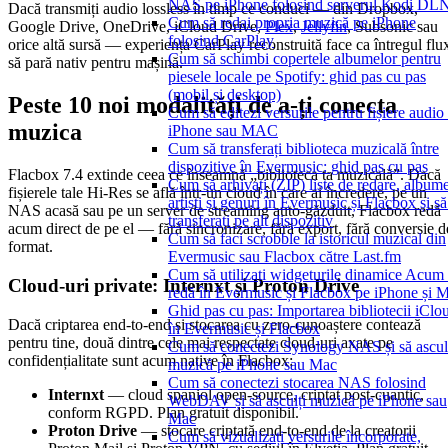
NAS pe iPhone folosind serverul Kodi D
Dacă transmiți audio lossless în timp ce conduci — din Dropbox,
Cum să redai propria muzică pe iPhone
Google Drive, OneDrive, iCloud Drive,
Plex
,
Jellyfin
, Subsonic sau
folosind CarPlay
orice altă sursă — experiența CarPlay reconstruită face ca întregul flu
Cum să schimbi copertele albumelor pentru
să pară nativ pentru mașină.
piesele locale pe Spotify: ghid pas cu pas
(mobil și desktop)
Peste 10 noi modalități de a-ți conecta
Cum să editezi versurile pentru fișiere audio
muzica
iPhone sau MAC
Cum să transferați biblioteca muzicală între
dispozitive în Evermusic: ghid pas cu pas
Flacbox 7.4 extinde ceea ce înseamnă „biblioteca ta muzicală”. Dacă
Cum să arhivați (ZIP) liste de redare, albume
fișierele tale Hi-Res se află într-un cloud în care ai încredere, pe un
artiști și genuri în Evermusic și Flacbox și să
NAS acasă sau pe un server de streaming auto-găzduit, Flacbox redă
transferați pe alt dispozitiv
acum direct de pe el — fără sincronizare, fără export, fără conversie d
Cum să faci scrobble la istoricul muzical din
format.
Evermusic sau Flacbox către Last.fm
Cum să utilizați widgeturile dinamice Acum 
Cloud-uri private: Internxt și Proton Drive
redă în Evermusic și Flacbox pe iPhone și 
Ghid pas cu pas: Importarea bibliotecii iClo
Dacă criptarea end-to-end și stocarea cu zero-cunoaștere contează
în Evermusic și Flacbox
pentru tine, două dintre cele mai respectate cloud-uri axate pe
Cum să conectezi Synology NAS și să ascul
confidențialitate sunt acum native în Flacbox:
muzică pe iPhone sau Mac
Cum să conectezi stocarea NAS folosind
Internxt
— cloud spaniol open-source, criptat post-cuantic,
WebDAV și să asculți muzică pe iPhone sau
conform RGPD. Plan gratuit disponibil.
Mac
Proton Drive
— stocare criptată end-to-end de la creatorii
Cum să vizualizați versurile încorporate,