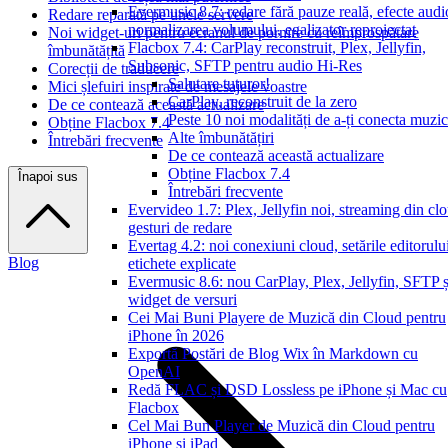
Evermusic 8.7: redare fără pauze reală, efecte audi
Redare reparată pe unele servere
normalizarea volumului, egalizator reproiectat
Noi widget-uri pentru ecranul de pornire cu reîmprospătare
Flacbox 7.4: CarPlay reconstruit, Plex, Jellyfin,
îmbunătățită
Subsonic, SFTP pentru audio Hi-Res
Corecții de traducere
Salutare tuturor!
Mici șlefuiri inspirate de mesajele voastre
CarPlay, reconstruit de la zero
De ce contează această actualizare
Peste 10 noi modalități de a-ți conecta muzi
Obține Flacbox 7.4
Alte îmbunătățiri
Întrebări frecvente
De ce contează această actualizare
Obține Flacbox 7.4
Înapoi sus
Întrebări frecvente
Evervideo 1.7: Plex, Jellyfin noi, streaming din cl
gesturi de redare
Evertag 4.2: noi conexiuni cloud, setările editorulu
Blog
etichete explicate
Evermusic 8.6: nou CarPlay, Plex, Jellyfin, SFTP ș
widget de versuri
Cei Mai Buni Playere de Muzică din Cloud pentru
iPhone în 2026
Exportă Postări de Blog Wix în Markdown cu
OpenAI
Redă FLAC și DSD Lossless pe iPhone și Mac cu
Flacbox
Cel Mai Bun Player de Muzică din Cloud pentru
iPhone și iPad