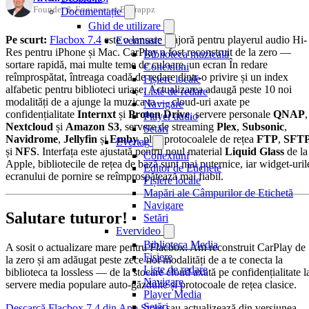
Founder & Engineer at Everappz
Documentație
Ghid de utilizare
Pe scurt:
Flacbox 7.4
este o lansare majoră pentru playerul audio Hi-
Evermusic
Res pentru iPhone și Mac. CarPlay a fost reconstruit de la zero —
Biblioteca muzicală
sortare rapidă, mai multe teme de culoare, un ecran În redare
Conexiuni
reîmprospătat, întreaga coadă de redare dintr-o privire și un index
Fișiere locale
alfabetic pentru biblioteci uriașe. Actualizarea adaugă peste 10 noi
Liste de redare
modalități de a ajunge la muzica ta — cloud-uri axate pe
Navigare
confidențialitate
Internxt
și
Proton Drive
, servere personale
QNAP
,
Player audio
Nextcloud
și
Amazon S3
, servere de streaming
Plex
,
Subsonic
,
Setări
Navidrome
,
Jellyfin
și
Emby
, plus protocoalele de rețea
FTP
,
SFT
Evertag
și
NFS
. Interfața este ajustată pentru noul material
Liquid Glass
de la
Conexiuni
Apple, bibliotecile de rețea de bază sunt mai puternice, iar widget-uril
Editor de Etichete
ecranului de pornire se reîmprospătează mai fiabil.
Fișiere locale
Mapări ale Câmpurilor de Etichetă
Navigare
Salutare tuturor!
Setări
Evervideo
Biblioteca Media
A sosit o actualizare mare pentru Flacbox. Am reconstruit CarPlay de
Fișiere
la zero și am adăugat peste zece noi modalități de a te conecta la
Liste de redare
biblioteca ta lossless — de la stocare cloud axată pe confidențialitate l
Navigare
servere media populare auto-găzduite și protocoale de rețea clasice.
Player Media
Setări
Descarcă Flacbox 7.4 din App Store
sau actualizează din versiunea