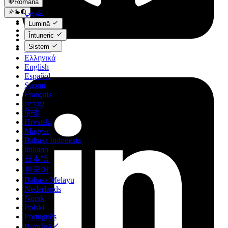
Română
عربي
Català
Lumină
Čeština
Întuneric
Dansk
Sistem
Deutsch
Ελληνικά
English
Español
Suomi
Français
עברית
हिन्दी
Hrvatski
Magyar
Bahasa Indonesia
Italiano
日本語
한국어
Bahasa Melayu
Nederlands
Norsk
Polski
Português
Română