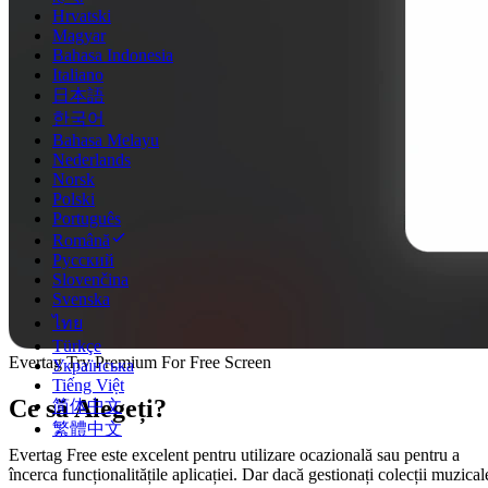
Hrvatski
Magyar
Bahasa Indonesia
Italiano
日本語
한국어
Bahasa Melayu
Nederlands
Norsk
Polski
Português
Română
Русский
Slovenčina
Svenska
ไทย
Türkçe
Evertag Try Premium For Free Screen
Українська
Tiếng Việt
Ce să Alegeți?
简体中文
繁體中文
Evertag Free este excelent pentru utilizare ocazională sau pentru a
încerca funcționalitățile aplicației. Dar dacă gestionați colecții muzical