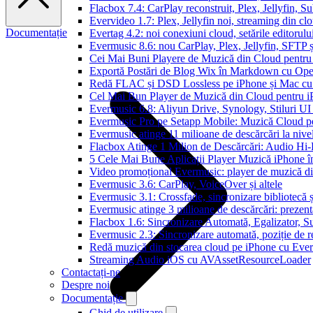
Flacbox 7.4: CarPlay reconstruit, Plex, Jellyfin, 
Evervideo 1.7: Plex, Jellyfin noi, streaming din clo
Documentație
Evertag 4.2: noi conexiuni cloud, setările editorulu
Evermusic 8.6: nou CarPlay, Plex, Jellyfin, SFTP ș
Cei Mai Buni Playere de Muzică din Cloud pentru
Exportă Postări de Blog Wix în Markdown cu Op
Redă FLAC și DSD Lossless pe iPhone și Mac cu
Cel Mai Bun Player de Muzică din Cloud pentru i
Evermusic 6.8: Aliyun Drive, Synology, Stiluri UI
Evermusic Pro pe Setapp Mobile: Muzică Cloud p
Evermusic atinge 11 milioane de descărcări la nive
Flacbox Atinge 1 Milion de Descărcări: Audio Hi
5 Cele Mai Bune Aplicații Player Muzică iPhone î
Video promoțional Evermusic: player de muzică d
Evermusic 3.6: CarPlay, VoiceOver și altele
Evermusic 3.1: Crossfade, sincronizare bibliotecă 
Evermusic atinge 3 milioane de descărcări: prezenta
Flacbox 1.6: Sincronizare Automată, Egalizator,
Evermusic 2.3: Sincronizare automată, poziție de re
Redă muzică din stocarea cloud pe iPhone cu Eve
Streaming Audio iOS cu AVAssetResourceLoader
Contactați-ne
Despre noi
Documentație
Ghid de utilizare