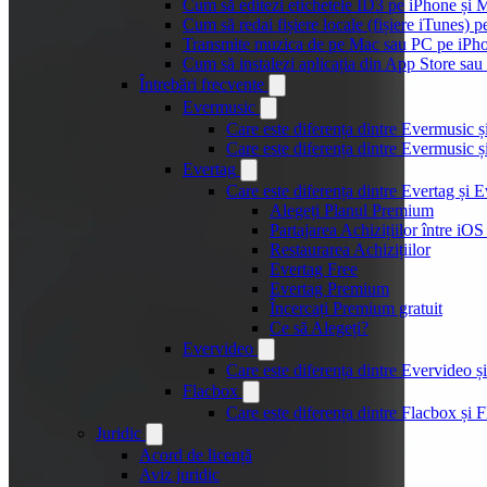
Cum să editezi etichetele ID3 pe iPhone și 
Cum să redai fișiere locale (fișiere iTunes) 
Transmite muzica de pe Mac sau PC pe iPh
Cum să instalezi aplicația din App Store sau 
Întrebări frecvente
Evermusic
Care este diferența dintre Evermusic 
Care este diferența dintre Evermusic
Evertag
Care este diferența dintre Evertag și
Alegeți Planul Premium
Partajarea Achizițiilor între iO
Restaurarea Achizițiilor
Evertag Free
Evertag Premium
Încercați Premium gratuit
Ce să Alegeți?
Evervideo
Care este diferența dintre Evervideo
Flacbox
Care este diferența dintre Flacbox și
Juridic
Acord de licență
Aviz juridic