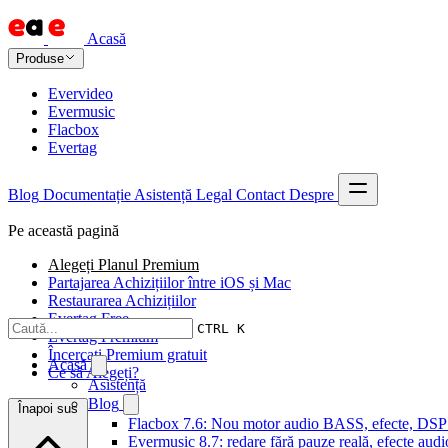
Acasă
Produse
Evervideo
Evermusic
Flacbox
Evertag
Blog
Documentație
Asistență
Legal
Contact
Despre
Pe această pagină
Alegeți Planul Premium
Partajarea Achizițiilor între iOS și Mac
Restaurarea Achizițiilor
Evertag Free
CTRL K
Evertag Premium
Încercați Premium gratuit
Acasă
Ce să Alegeți?
Asistență
Blog
Înapoi sus
Flacbox 7.6: Nou motor audio BASS, efecte, DSP și
Evermusic 8.7: redare fără pauze reală, efecte audi