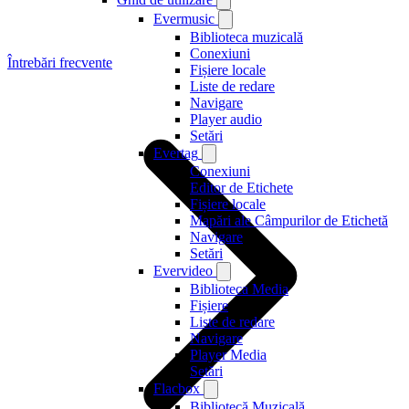
Evermusic
Biblioteca muzicală
Conexiuni
Întrebări frecvente
Fișiere locale
Liste de redare
Navigare
Player audio
Setări
Evertag
Conexiuni
Editor de Etichete
Fișiere locale
Mapări ale Câmpurilor de Etichetă
Navigare
Setări
Evervideo
Biblioteca Media
Fișiere
Liste de redare
Navigare
Player Media
Setări
Flacbox
Bibliotecă Muzicală