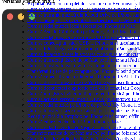
versiunea Premium gratuit.
Exportați istoricul complet de ascultare din Evermusic și
Cum să Redai Muzică FLAC (Lossless) pe iPhone-ul M
Cum să transmiți muzică din iCloud Drive pe iPhone sa
Cum să adăugați și să vizualizați comentarii la pistele a
Cum sa redai muzica locala stocata pe iPhone sau Mac
Cum să Asculți Cărți Audio pe iPhone, iPad și Mac Folo
Cum să redați muzică de pe un stick USB pe iPhone cu 
Cum să conectați un stick USB la iPhone și să ascultați mu
Cum să folosiți egalizatorul audio pe iPhone, iPad sau 
Cum să încărcați fișiere în stocarea cloud și să le conect
Cum să transferați fișiere de pe Mac pe iPhone sau iPad 
Cum să transferați fișiere wireless de pe un computer pe
Transferați fișiere de pe computer pe iPhone folosind p
Cum să conectați stocarea internă a Bluesound VAULT d
Cum să descarci muzică de pe YouTube și să asculți muzi
Cum să deconectezi o aplicație terță de la contul tău Goo
Cum să înregistrezi video în timp ce redai muzică pe iPh
Cum să activezi serverul media DLNA pe Windows 10 și
Cum să redai muzică pe iPhone de pe WD My Cloud H
Cum să transferi fișiere muzicale de pe computer pe iPho
Redați muzică din Dropbox pe iPhone când sunteți offlin
Cum să editezi etichetele ID3 pe iPhone și Mac
Cum să redai fișiere locale (fișiere iTunes) pe iPhone-ul
Transmite muzica de pe Mac sau PC pe iPhone folosin
Cum să instalezi aplicația din App Store sau să activezi a