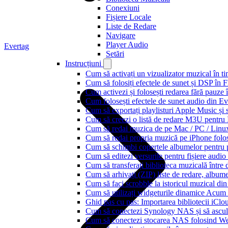
Conexiuni
Fișiere Locale
Liste de Redare
Navigare
Player Audio
Evertag
Setări
Instrucțiuni
Cum să activați un vizualizator muzical în t
Cum să folosiți efectele de sunet și DSP în 
Cum activezi și folosești redarea fără pauze
Cum folosești efectele de sunet audio din Ev
Cum să exportați playlisturi Apple Music și 
Cum să creezi o listă de redare M3U pentru
Cum să redai muzica de pe Mac / PC / Lin
Cum să redai propria muzică pe iPhone folo
Cum să schimbi copertele albumelor pentru pi
Cum să editezi versurile pentru fișiere aud
Cum să transferați biblioteca muzicală între 
Cum să arhivați (ZIP) liste de redare, albume, 
Cum să faci scrobble la istoricul muzical di
Cum să utilizați widgeturile dinamice Acum
Ghid pas cu pas: Importarea bibliotecii iCl
Cum să conectezi Synology NAS și să ascul
Cum să conectezi stocarea NAS folosind We