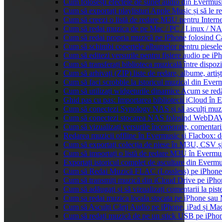
Cum folosești efectele de sunet audio din Evermusi
Cum să exportați playlisturi Apple Music și să le 
Cum să creezi o listă de redare M3U pentru Intern
Cum să redai muzica de pe Mac / PC / Linux / N
Cum să redai propria muzică pe iPhone folosind C
Cum să schimbi copertele albumelor pentru piesele 
Cum să editezi versurile pentru fișiere audio pe 
Cum să transferați biblioteca muzicală între dispoz
Cum să arhivați (ZIP) liste de redare, albume, artișt
Cum să faci scrobble la istoricul muzical din Ever
Cum să utilizați widgeturile dinamice Acum se red
Ghid pas cu pas: Importarea bibliotecii iCloud în 
Cum să conectezi Synology NAS și să asculți muz
Cum să conectezi stocarea NAS folosind WebDAV 
Cum să vizualizați versurile încorporate, comentar
Redarea muzicii offline în Evermusic și Flacbox: des
Cum să exportați colecția de piese în M3U, CSV 
Cum să importați o listă de redare M3U în Evermu
Exportați istoricul complet de ascultare din Everm
Cum să Redai Muzică FLAC (Lossless) pe iPhon
Cum să transmiți muzică din iCloud Drive pe iPh
Cum să adăugați și să vizualizați comentarii la pi
Cum sa redai muzica locala stocata pe iPhone sau
Cum să Asculți Cărți Audio pe iPhone, iPad și Ma
Cum să redați muzică de pe un stick USB pe iPho