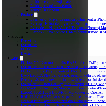
Politica de confidențialitate
Politica privind cookie-urile
Termeni și Condiții
Produse
Evermusic - Player de muzică offline pentru iPhon
Evertag - Editor de Taguri Muzicale pentru iPhone
Evervideo - Player Video HD pentru iPhone și Ma
Flacbox - Player Audio Hi-Res pentru iPhone și 
Produse
Evervideo
Evermusic
Flacbox
Evertag
Blog
Flacbox 7.6: Nou motor audio BASS, efecte, DSP și un vi
Evermusic 8.7: redare fără pauze reală, efecte audio, nor
Flacbox 7.4: CarPlay reconstruit, Plex, Jellyfin, Subson
Evervideo 1.7: Plex, Jellyfin noi, streaming din cloud, ge
Evertag 4.2: noi conexiuni cloud, setările editorului de et
Evermusic 8.6: nou CarPlay, Plex, Jellyfin, SFTP și widg
Cei Mai Buni Playere de Muzică din Cloud pentru iPhon
Exportă Postări de Blog Wix în Markdown cu OpenAI
Redă FLAC și DSD Lossless pe iPhone și Mac cu Flacb
Cel Mai Bun Player de Muzică din Cloud pentru iPhone 
Evermusic 6.8: Aliyun Drive, Synology, Stiluri UI Noi