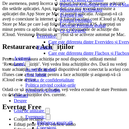
De asemenea, puteți încerca să apăsați butonul ‘Restaurare achiziții’
Partajarea Achizițiilor între iOS și Ma
din setările aplicației. Apoi, instalați cea mai recentă versiune a
Restaurarea Achizițiilor
aplicației din App Store pe Mac și porniți aplicația. Asigurați-vă că
Evertag Free
aveți o conexiune la internet și că folosiți același cont iCloud și App
Evertag Premium
Store pe Mac pe care l-ați folosit pe dispozitivul iOS. Așteptați un
Încercați Premium gratuit
minut pentru ca aplicația să descarce informațiile de achiziție din
Ce să Alegeți?
iCloud. Versiunea Premium ar trebui să se activeze automat pe Mac.
Evervideo
Care este diferența dintre Evervideo și Eve
Restaurarea Achizițiilor
Flacbox
Care este diferența dintre Flacbox și Flacb
Asistență
Pentru a vă restaura achiziția pe noul dispozitiv, utilizați meniul
Legal
‘Restaurare achiziții’. Veți vedea lista achizițiilor dvs. Dacă nu vedeți
toate achizițiile, verificați dacă dispozitivul este conectat la același con
Acord de licență
iTunes care a fost folosit pentru a face achizițiile și asigurați-vă că
Aviz juridic
iCloud este activat.
Politica de confidențialitate
Politica privind cookie-urile
Odată ce vă actualizați aplicația, veți vedea ecranul de stare Premium
Termeni și Condiții
cu detaliile achizițiilor dvs. curente.
Contact
Despre
Evertag Free
Ghid de utilizare
Evermusic
Conține reclame
Biblioteca muzicală
Editați peste 120 de etichete audio
Conexiuni