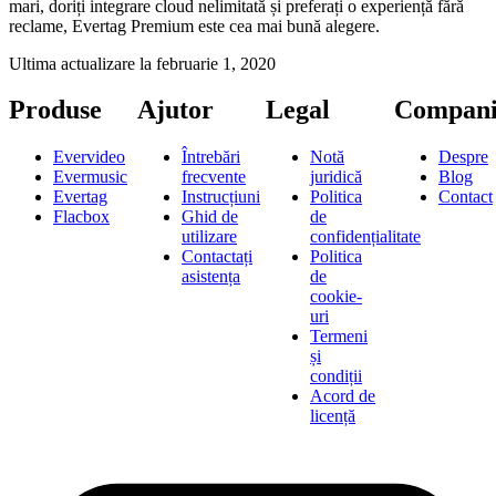
mari, doriți integrare cloud nelimitată și preferați o experiență fără
reclame, Evertag Premium este cea mai bună alegere.
Ultima actualizare la
februarie 1, 2020
Produse
Ajutor
Legal
Compani
Evervideo
Întrebări
Notă
Despre
Evermusic
frecvente
juridică
Blog
Evertag
Instrucțiuni
Politica
Contact
Flacbox
Ghid de
de
utilizare
confidențialitate
Contactați
Politica
asistența
de
cookie-
uri
Termeni
și
condiții
Acord de
licență