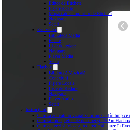
Editor de Etichete
Fișiere locale
Mapări ale Câmpurilor de Etichetă
Navigare
Setări
Evervideo
Biblioteca Media
Fișiere
Liste de redare
Navigare
Player Media
Setări
Flacbox
Bibliotecă Muzicală
Conexiuni
Fișiere Locale
Liste de Redare
Navigare
Player Audio
Setări
Instrucțiuni
Cum să activați un vizualizator muzical în timp ce
Cum să folosiți efectele de sunet și DSP în Flacbo
Cum activezi și folosești redarea fără pauze în Ev