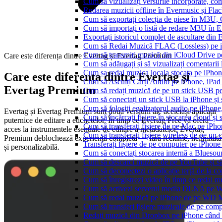
Cum să vizualizați versurile încorporate, co
Redarea muzicii offline în Evermusic și Flacbo
Cum să exportați colecția de piese în M3U
Cum să importați o listă de redare M3U în 
Exportați istoricul complet de ascultare din
Cum să Redai Muzică FLAC (Lossless) pe 
Cum să transmiți muzică din iCloud Drive 
Care este diferența dintre Evertag și Evertag Premium
Cum să adăugați și să vizualizați comentarii
Cum sa redai muzica locala stocata pe iPho
Care este diferența dintre Evertag și
Cum să Asculți Cărți Audio pe iPhone, iPad
Evertag Premium
Cum să redați muzică de pe un stick USB p
Cum să conectați un stick USB la iPhone și să
Cum să folosiți egalizatorul audio pe iPhon
Evertag și Evertag Premium sunt două versiuni ale aceleiași aplicații
Cum să încărcați fișiere în stocarea cloud și
puternice de editare a etichetelor. În timp ce Evertag Free vă oferă
Cum să transferați fișiere de pe Mac pe iPho
acces la instrumentele esențiale de editare a metadatelor, Evertag
Cum să transferați fișiere wireless de pe u
Premium deblochează experiența completă — fără reclame, nelimitată
Transferați fișiere de pe computer pe iPhon
și personalizabilă.
Cum să conectați stocarea internă a Blues
Cum să descarci muzică de pe YouTube și să 
Cum să deconectezi o aplicație terță de la c
Cum să înregistrezi video în timp ce redai 
Cum să activezi serverul media DLNA pe Wi
Cum să redai muzică pe iPhone de pe WD
Cum să transferi fișiere muzicale de pe com
Redați muzică din Dropbox pe iPhone când s