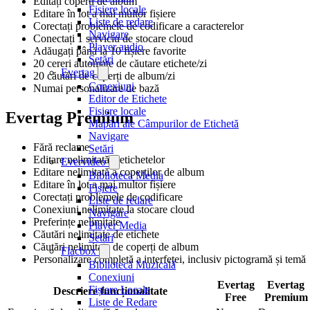
Editați coperți de album
Fișiere locale
Editare în lot a mai multor fișiere
Liste de redare
Corectați problemele de codificare a caracterelor
Navigare
Conectați 1 serviciu de stocare cloud
Player audio
Adăugați până la 10 fișiere favorite
Setări
20 cereri automate de căutare etichete/zi
Evertag
20 căutări de coperți de album/zi
Conexiuni
Numai personalizare de bază
Editor de Etichete
Fișiere locale
Evertag Premium
Mapări ale Câmpurilor de Etichetă
Navigare
Fără reclame
Setări
Editare nelimitată a etichetelor
Evervideo
Editare nelimitată a coperților de album
Biblioteca Media
Editare în lot a mai multor fișiere
Fișiere
Corectați problemele de codificare
Liste de redare
Conexiuni nelimitate la stocare cloud
Navigare
Preferințe nelimitate
Player Media
Căutări nelimitate de etichete
Setări
Căutări nelimitate de coperți de album
Flacbox
Personalizare completă a interfeței, inclusiv pictogramă și temă
Bibliotecă Muzicală
Conexiuni
Evertag
Evertag
Fișiere Locale
Descriere funcționalitate
Free
Premium
Liste de Redare