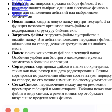
Выбрать
: активировать режим выбора файлов. Этот
Tiếng Việt
режим позволяет выбрать один или несколько файлов в
简体中文
папке для выполнения действий над выбранными
繁體中文
элементами.
Новая папка
: создать новую папку внутри текущей. Эта
функция позволяет организовывать файлы и
поддерживать структуру библиотеки.
Загрузить файлы
: загрузить файлы с устройства в
онлайн-папку. Это действие позволяет передавать файлы 
облако или на сервер, делая их доступными из любого
места.
Поиск
: поиск конкретных файлов в текущей папке.
Особенно удобно для быстрого нахождения нужных
элементов в большой коллекции.
Сортировка
: сортировка файлов в папке по критериям,
таким как имя, размер или дата редактирования. Режим
сортировки по умолчанию обычно соответствует порядку
на сервере, но его можно изменить по своему усмотрению
Сетка/Список
: переключение между двумя режимами
просмотра: таблицей и миниатюрами. Таблица показывае
файлы в виде списка, а режим миниатюр отображает
визуальные представления файлов.