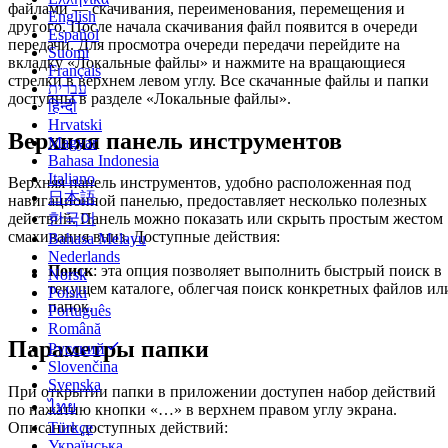
файлами — скачивания, переименования, перемещения и
English
другого. После начала скачивания файл появится в очереди
Español
передачи. Для просмотра очереди передачи перейдите на
Suomi
вкладку «Локальные файлы» и нажмите на вращающиеся
Français
стрелки в верхнем левом углу. Все скачанные файлы и папки
עברית
доступны в разделе «Локальные файлы».
हिन्दी
Hrvatski
Верхняя панель инструментов
Magyar
Bahasa Indonesia
Italiano
Верхняя панель инструментов, удобно расположенная под
日本語
навигационной панелью, предоставляет несколько полезных
한국어
действий. Панель можно показать или скрыть простым жестом
смахивания вниз. Доступные действия:
Bahasa Melayu
Nederlands
Поиск
: эта опция позволяет выполнить быстрый поиск в
Norsk
текущем каталоге, облегчая поиск конкретных файлов ил
Polski
папок.
Português
Română
Параметры папки
Русский
Slovenčina
Svenska
При открытии папки в приложении доступен набор действий
ไทย
по нажатию кнопки «…» в верхнем правом углу экрана.
Türkçe
Описание доступных действий:
Українська