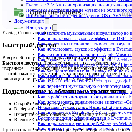
Evermusic 2.3: Автосинхронизация, позиция воспро
Потоковое воспроизведение музыки из облачного хр
Потоковое воспроизведение аудио в iOS с AVAssetR
Документация
Инструкции
Evertag Connections Screen
Как включить музыкальный визуализатор во в
Как использовать звуковые эффекты и DSP в Fl
Быстрый доступ
Как включить и использовать воспроизведение
Как использовать звуковые эффекты в Evermus
Как экспортировать плейлисты Apple Music и 
В верхней части экрана Подключений находится список
Как создать M3U плейлист для Internet Archive
Быстрого доступа
. Любая облачная папка, добавленная в
Как воспроизводить музыку с Mac / PC / Lin
избранное — даже находящаяся на нескольких уровнях вглубь
Как воспроизводить свою музыку на iPhone с
— отображается здесь, чтобы можно было перейти к ней без
Как изменить обложки альбомов для локальны
навигации по родительским папкам каждый раз.
Как редактировать тексты песен для аудиофа
Как перенести музыкальную библиотеку между
Подключение к облачному хранилищу
Как архивировать (ZIP) плейлисты, альбомы, 
Как скробблить историю прослушивания из Eve
Как использовать динамические виджеты «Сейч
Откройте вкладку «Подключения»
Пошаговое руководство: Импорт библиотеки iC
Выберите «Подключить к облачному хранилищу» из мен
Как подключить Synology NAS и слушать муз
Выберите сервис облачного хранилища из списка
Воспроизведение офлайн-музыки в Evermusic 
Введите учётные данные и нажмите «Готово.»
Как подключить хранилище NAS через WebDA
Как просматривать встроенные тексты песен,
При возникновении проблем проверьте интернет-соединение и