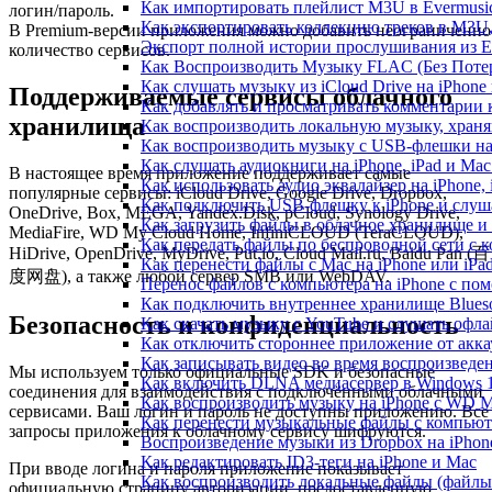
Как импортировать плейлист M3U в Evermusic
логин/пароль.
Как экспортировать коллекцию треков в M3U,
В Premium-версии приложения можно добавить неограниченно
Экспорт полной истории прослушивания из Eve
количество сервисов.
Как Воспроизводить Музыку FLAC (Без Потер
Как слушать музыку из iCloud Drive на iPhone
Поддерживаемые сервисы облачного
Как добавлять и просматривать комментарии к
хранилища
Как воспроизводить локальную музыку, храня
Как воспроизводить музыку с USB-флешки на 
Как слушать аудиокниги на iPhone, iPad и Ma
В настоящее время приложение поддерживает самые
Как использовать аудио эквалайзер на iPhone, 
популярные сервисы: iCloud Drive, Google Drive, Dropbox,
Как подключить USB-флешку к iPhone и слуш
OneDrive, Box, MEGA, Yandex.Disk, pCloud, Synology Drive,
Как загрузить файлы в облачное хранилище и 
MediaFire, WD My Cloud Home, InfiniCLOUD (TeraCLOUD),
Как передать файлы по беспроводной сети с к
HiDrive, OpenDrive, MyDrive, Put.io, Cloud Mail.ru, Baidu Pan (百
Как перенести файлы с Mac на iPhone или iPa
度网盘), а также любой сервер SMB или WebDAV.
Перенос файлов с компьютера на iPhone с п
Как подключить внутреннее хранилище Blueso
Безопасность и конфиденциальность
Как скачать музыку с YouTube и слушать офла
Как отключить стороннее приложение от акка
Как записывать видео во время воспроизведе
Мы используем только официальные SDK и безопасные
Как включить DLNA медиасервер в Windows 1
соединения для взаимодействия с подключёнными облачными
Как воспроизводить музыку на iPhone с WD 
сервисами. Ваш логин и пароль не доступны приложению. Все
Как перенести музыкальные файлы с компьютер
запросы приложения к облачному сервису шифруются.
Воспроизведение музыки из Dropbox на iPhon
Как редактировать ID3-теги на iPhone и Mac
При вводе логина и пароля приложение показывает
Как воспроизводить локальные файлы (файлы i
официальную страницу авторизации, предоставленную