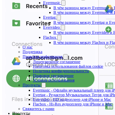
Evermusic
В чём разница между Evermusic и 
В чём разница между Evermusic и 
Evertag
В чём разница между Evertag и Eve
Evervideo
В чём разница между Evervideo и 
Flacbox
В чём разница между Flacbox и Fl
О нас
Поддержка
Правовая информация
Лицензионное соглашение
Политика использования файлов cookie
Политика конфиденциальности
Правовое уведомление
Условия использования
Продукты
Evermusic - Офлайн музыкальный плеер для i
Evertag - Редактор Музыкальных Тегов для iP
Evervideo - HD видеоплеер для iPhone и Mac
Flacbox - Hi-Res аудиоплеер для iPhone и Mac
Свяжитесь с нами
Продукты