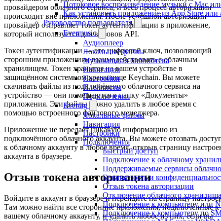
Потоковое воспроизведение музыки с Mac ил
провайдером облачного сервиса, и весь процесс авторизации
Как установить приложение из App Store ил
происходит вне приложения. После успешной авторизации
Руководство пользователя
провайдер отправляет токен аутентификации в приложение,
Evermusic
который используется для вызовов API.
Аудиоплеер
Токен аутентификации — это цифровой ключ, позволяющий
Локальные файлы
сторонним приложениям взаимодействовать с облачным
Музыкальная библиотека
хранилищем. Токен хранится на вашем устройстве в
Навигация
защищённом системном хранилище Keychain. Вы можете
Настройки
скачивать файлы из подключённого облачного сервиса на
Плейлисты
устройство — они помещаются в папку «Документы»
Подключения
приложения. Эти файлы можно удалить в любое время с
Evertag
помощью встроенного файлового менеджера.
Локальные файлы
Навигация
Приложение не передаёт никакую информацию из
Настройки
подключённого облачного аккаунта. Вы можете отозвать досту
Подключения
к облачному аккаунту в любое время, открыв страницу настрое
Быстрый доступ
аккаунта в браузере.
Подключение к облачному храни
Поддерживаемые сервисы облачн
Отзыв токена авторизации
Безопасность и конфиденциальнос
Отзыв токена авторизации
Отключение облачного хранилища
Войдите в аккаунт в браузере и перейдите на страницу настроек
Подключение к компьютеру или 
Там можно найти все сторонние приложения, подключённые к
Подключение к компьютеру по S
вашему облачному аккаунту, и удалить любое из них, если вы