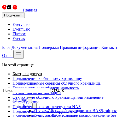
Главная
Продукты
Evervideo
Evermusic
Flacbox
Evertag
Блог
Документация
Поддержка
Правовая информация
Контакт
О нас
На этой странице
Быстрый доступ
Подключение к облачному хранилищу
Поддерживаемые сервисы облачного хранилища
Безопасность и конфиденциальность
CTRL K
Отзыв токена авторизации
Отключение облачного хранилища или изменение
Главная
конфигурации
Блог
Подключение к компьютеру или NAS
Flacbox 7.6: новый аудиодвижок BASS, эффе
Подключение к компьютеру по SMB
Evermusic 8.7: настоящее воспроизведение бе
Подключение к NAS через WebDAV