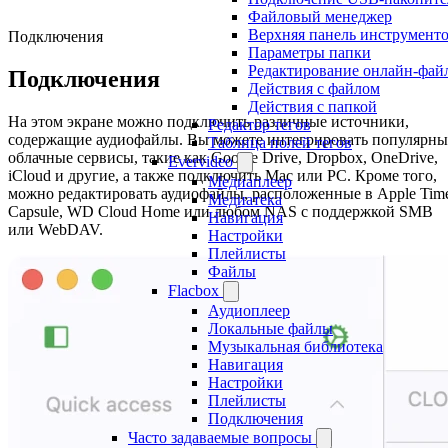
Файловый менеджер
Верхняя панель инструмент
Подключения
Параметры папки
Редактирование онлайн-фай
Подключения
Действия с файлом
Действия с папкой
На этом экране можно подключить различные источники,
Редактор тегов
содержащие аудиофайлы. Вы можете интегрировать популярны
Таблица полей тегов
облачные сервисы, такие как Google Drive, Dropbox, OneDrive,
Evervideo
iCloud и другие, а также подключить Mac или PC. Кроме того,
Медиаплеер
можно редактировать аудиофайлы, расположенные в Apple Tim
Медиатека
Capsule, WD Cloud Home или любом NAS с поддержкой SMB
Навигация
или WebDAV.
Настройки
Плейлисты
Файлы
Flacbox
Аудиоплеер
Локальные файлы
Музыкальная библиотека
Навигация
Настройки
Плейлисты
Подключения
Часто задаваемые вопросы