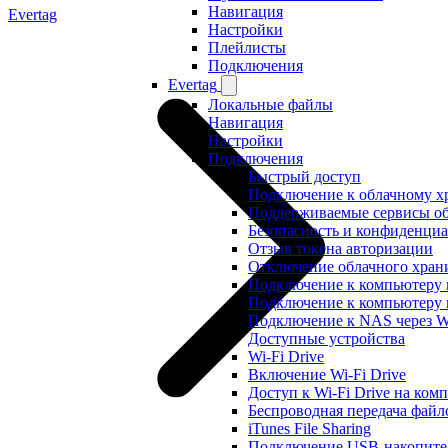
Навигация
Evertag
Настройки
Плейлисты
Подключения
Evertag
Локальные файлы
Навигация
Настройки
Подключения
Быстрый доступ
Подключение к облачному 
Поддерживаемые сервисы о
Безопасность и конфиденциа
Отзыв токена авторизации
Отключение облачного хран
Подключение к компьютеру
Подключение к компьютеру
Подключение к NAS через
Доступные устройства
Wi-Fi Drive
Включение Wi-Fi Drive
Доступ к Wi-Fi Drive на ком
Беспроводная передача файл
iTunes File Sharing
Подключение USB-накопите