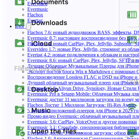
Evervideo
Evermusic
Flacbox
Evertag
Блог
Flacbox 7.6: новый аудиодвижок BASS, эффекты, D
Evermusic 8.7: настоящее воспроизведение без пауз
Flacbox 7.4: новый CarPlay, Plex, Jellyfin, Subsonic,
Evervideo 1.7: новые Plex, Jellyfin, стриминг из об
Evertag 4.2: новые подключения к облакам и настро
Evermusic 8.6: новый CarPlay, Plex, Jellyfin, SFTP и 
Лучшие Облачные Музыкальные Плееры для iPhone 
Экспорт постов блога Wix в Markdown с помощью 
Воспроизведение Lossless FLAC и DSD на iPhone и 
Лучший облачный музыкальный плеер для iPhone и 
Evermusic 6.8: Aliyun Drive, Synology, Новые Стили 
Evermusic Pro в Setapp Mobile: Облачная Музыка для
Evermusic достиг 11 миллионов загрузок по всему 
Flacbox Достиг 1 Миллион Загрузок: Hi-Res Аудио
5 лучших приложений-плееров для iPhone в 2025 го
Промо-видео Evermusic: облачный музыкальный пл
Evermusic 3.6: CarPlay, VoiceOver и другие новинки
Evermusic 3.1: Crossfade, синхронизация библиотек
Evermusic достиг 3 миллионов загрузок: обзор фун
Flacbox 1.6: Автоматическая Синхронизация, Эква