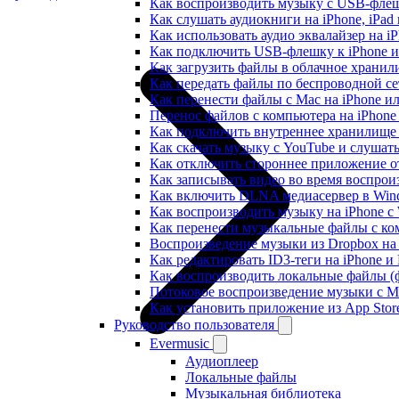
Как воспроизводить музыку с USB-флешк
Как слушать аудиокниги на iPhone, iPad
Как использовать аудио эквалайзер на iP
Как подключить USB-флешку к iPhone и
Как загрузить файлы в облачное хранили
Как передать файлы по беспроводной се
Как перенести файлы с Mac на iPhone ил
Перенос файлов с компьютера на iPhon
Как подключить внутреннее хранилище B
Как скачать музыку с YouTube и слушат
Как отключить стороннее приложение от
Как записывать видео во время воспрои
Как включить DLNA медиасервер в Wind
Как воспроизводить музыку на iPhone 
Как перенести музыкальные файлы с ком
Воспроизведение музыки из Dropbox на
Как редактировать ID3-теги на iPhone и
Как воспроизводить локальные файлы (ф
Потоковое воспроизведение музыки с M
Как установить приложение из App Sto
Руководство пользователя
Evermusic
Аудиоплеер
Локальные файлы
Музыкальная библиотека