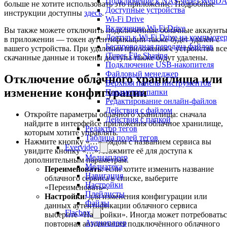
Подключение к NAS через WebD
больше не хотите использовать это приложение. Подробные
Доступные устройства
инструкции доступны
здесь
.
Wi-Fi Drive
Включение Wi-Fi Drive
Вы также можете отключить подключённые облачные аккаунт
Доступ к Wi-Fi Drive на компьюте
в приложении — токен аутентификации также будет удалён с
Беспроводная передача файлов
вашего устройства. При удалении приложения с устройства все
iTunes File Sharing
скачанные данные и токены доступа также будут удалены.
Подключение USB-накопителя
Файловый менеджер
Отключение облачного хранилища или
Верхняя панель инструментов
изменение конфигурации
Параметры папки
Редактирование онлайн-файлов
Действия с файлом
Откройте параметры облачного хранилища: сначала
Действия с папкой
найдите в интерфейсе приложения облачное хранилище,
Редактор тегов
которым хотите управлять.
Таблица полей тегов
Нажмите кнопку «…»: рядом с названием сервиса вы
Evervideo
увидите кнопку «…». Нажмите её для доступа к
Медиаплеер
дополнительным параметрам.
Медиатека
Переименовать
: если хотите изменить название
Навигация
облачного сервиса в списке, выберите
Настройки
«Переименовать».
Плейлисты
Настройки
: для изменения конфигурации или
Файлы
данных аутентификации облачного сервиса
Flacbox
выберите «Настройки». Иногда может потребоватьс
Аудиоплеер
повторная авторизация подключённого облачного