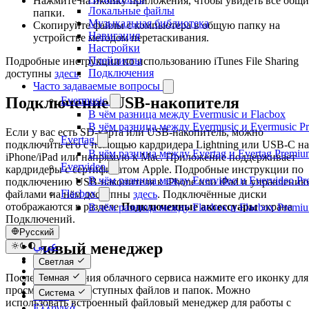
Нажмите на иконку приложения, чтобы увидеть все общи
Локальные файлы
папки.
Музыкальная библиотека
Скопируйте файлы с компьютера в общую папку на
Навигация
устройстве методом перетаскивания.
Настройки
Плейлисты
Подробные инструкции по использованию iTunes File Sharing
Подключения
доступны
здесь
.
Часто задаваемые вопросы
Подключение USB-накопителя
Evermusic
В чём разница между Evermusic и Flacbox
В чём разница между Evermusic и Evermusic P
Если у вас есть SD-карта или USB-накопитель, можно
Evertag
подключить его с помощью кардридера Lightning или USB-C на
В чём разница между Evertag и Evertag Premiu
iPhone/iPad или напрямую к Mac. Приложение поддерживает
Evervideo
кардридеры с сертификатом Apple. Подробные инструкции по
В чём разница между Evervideo и Evervideo P
подключению USB-накопителя к iPhone или iPad и управлению
Flacbox
файлами на нём доступны
здесь
. Подключённые диски
отображаются в разделе
Подключенные аксессуары
экрана
В чём разница между Flacbox и Flacbox Premi
Подключений.
Русский
Файловый менеджер
عربي
Català
Светлая
Čeština
После подключения облачного сервиса нажмите его иконку для
Темная
Dansk
просмотра всех доступных файлов и папок. Можно
Система
Deutsch
использовать встроенный файловый менеджер для работы с
Ελληνικά