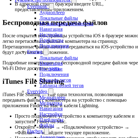
В адресной строке браузера введите URL,
Evermusic
предоставленный приложением.
Аудиоплеер
Локальные файлы
Беспроводная передача файлов
Музыкальная библиотека
Навигация
Настройки
После открытия веб-страницы устройства iOS в браузере можн
Плейлисты
легко перетаскивать файлы с компьютера на страницу.
Подключения
Перетащенные файлы начнут передаваться на iOS-устройство и
Evertag
будут доступны в приложении.
Локальные файлы
Подробные инструкции по беспроводной передаче файлов чере
Навигация
Wi-Fi Drive доступны
здесь
.
Настройки
Подключения
Редактор тегов
iTunes File Sharing
Таблица полей тегов
Evervideo
iTunes File Sharing — ещё одна технология, позволяющая
Медиаплеер
передавать файлы с компьютера на устройство с помощью
Медиатека
приложения Finder на Mac и кабеля Lightning.
Навигация
Настройки
Просто подключите устройство к компьютеру кабелем и
Плейлисты
запустите Finder на Mac.
Файлы
Откройте «Места» → «Подключённое устройство» →
Flacbox
«Файлы» → и найдите текущее приложение.
Аудиоплеер