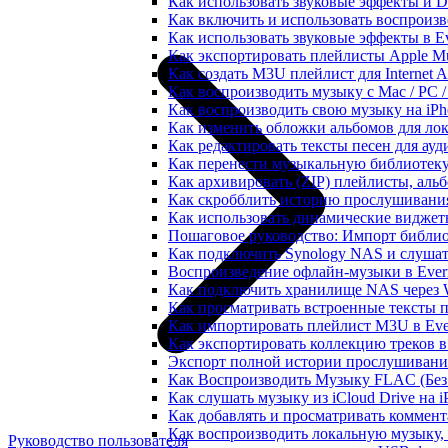
Как использовать звуковые эффекты и DSP
Как включить и использовать воспроизве
Как использовать звуковые эффекты в E
Как экспортировать плейлисты Apple Mu
Как создать M3U плейлист для Internet A
Как воспроизводить музыку с Mac / PC 
Как воспроизводить свою музыку на iPh
Как изменить обложки альбомов для лок
Как редактировать тексты песен для ау
Как перенести музыкальную библиотеку
Как архивировать (ZIP) плейлисты, альб
Как скробблить историю прослушивания 
Как использовать динамические виджеты
Пошаговое руководство: Импорт библиот
Как подключить Synology NAS и слушат
Воспроизведение офлайн-музыки в Everm
Как подключить хранилище NAS через 
Как просматривать встроенные тексты 
Как импортировать плейлист M3U в Ever
Как экспортировать коллекцию треков в
Экспорт полной истории прослушивания 
Как Воспроизводить Музыку FLAC (Без 
Как слушать музыку из iCloud Drive на 
Как добавлять и просматривать коммента
Как воспроизводить локальную музыку,
Руководство пользователя