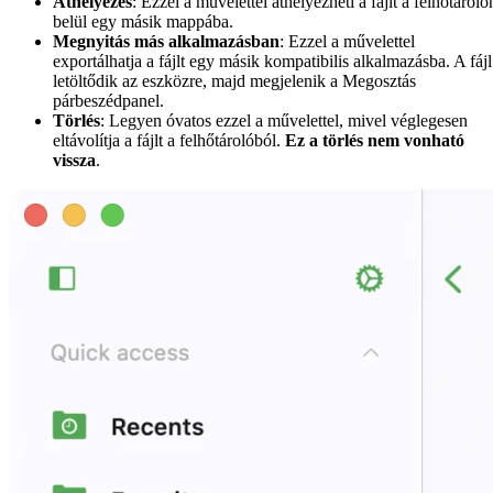
Áthelyezés
: Ezzel a művelettel áthelyezheti a fájlt a felhőtároló
belül egy másik mappába.
Megnyitás más alkalmazásban
: Ezzel a művelettel
exportálhatja a fájlt egy másik kompatibilis alkalmazásba. A fájl
letöltődik az eszközre, majd megjelenik a Megosztás
párbeszédpanel.
Törlés
: Legyen óvatos ezzel a művelettel, mivel véglegesen
eltávolítja a fájlt a felhőtárolóból.
Ez a törlés nem vonható
vissza
.