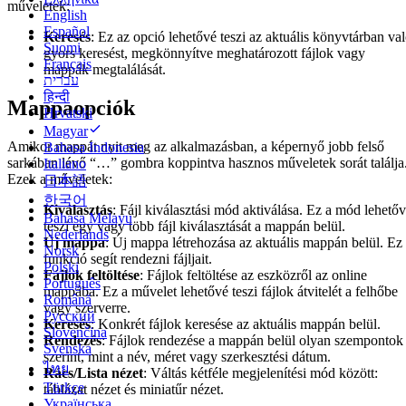
műveletek:
English
Español
Keresés
: Ez az opció lehetővé teszi az aktuális könyvtárban va
Suomi
gyors keresést, megkönnyítve meghatározott fájlok vagy
Français
mappák megtalálását.
עברית
हिन्दी
Mappaopciók
Hrvatski
Magyar
Amikor mappát nyit meg az alkalmazásban, a képernyő jobb felső
Bahasa Indonesia
sarkában lévő “…” gombra koppintva hasznos műveletek sorát találja
Italiano
Ezek a műveletek:
日本語
한국어
Kiválasztás
: Fájl kiválasztási mód aktiválása. Ez a mód lehető
Bahasa Melayu
teszi egy vagy több fájl kiválasztását a mappán belül.
Nederlands
Új mappa
: Új mappa létrehozása az aktuális mappán belül. Ez
Norsk
funkció segít rendezni fájljait.
Polski
Fájlok feltöltése
: Fájlok feltöltése az eszközről az online
Português
mappába. Ez a művelet lehetővé teszi fájlok átvitelét a felhőbe
Română
vagy szerverre.
Русский
Keresés
: Konkrét fájlok keresése az aktuális mappán belül.
Slovenčina
Rendezés
: Fájlok rendezése a mappán belül olyan szempontok
Svenska
szerint, mint a név, méret vagy szerkesztési dátum.
ไทย
Rács/Lista nézet
: Váltás kétféle megjelenítési mód között:
Türkçe
táblázat nézet és miniatűr nézet.
Українська