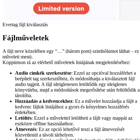
Evertag fájl kiválasztás
Fájlműveletek
A fájl neve közelében egy “…” (három pont) szimbólumot láthat – ez
műveleti menü.
Koppintson rá az elérhető műveletek listájának megjelenítéséhez:
Audio címkék szerkesztése
: Ezzel az opcióval hozzáférhet a
beépített tag szerkesztőhöz, és módosíthatja a kiválasztott fájl
audio tagjeit. A fájl ideiglenesen letöltődik egy ideiglenes
könyvtárba, majd a módosítások megerősítése után feltöltődik a
tárolóba.
Hozzáadás a kedvencekhez
: Ez a művelet hozzáadja a fájlt a
kedvenc fájlok listájához a gyors és kényelmes hozzáférés
érdekében.
Letöltés
: Ezzel a művelettel letöltheti a fájlt vagy mappát az
eszközre offline használathoz.
Átnevezés
: Ez az opció lehetővé teszi a fájl átnevezését
közvetlenül a távoli tárhelyen.