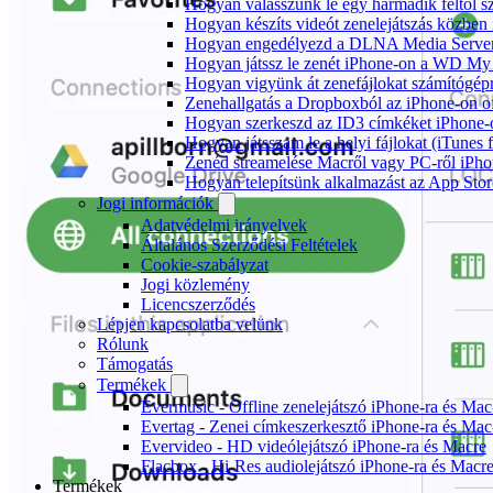
Hogyan válasszunk le egy harmadik féltől s
Hogyan készíts videót zenelejátszás közben
Hogyan engedélyezd a DLNA Media Servert 
Hogyan játssz le zenét iPhone-on a WD M
Hogyan vigyünk át zenefájlokat számítógépr
Zenehallgatás a Dropboxból az iPhone-on o
Hogyan szerkeszd az ID3 címkéket iPhone-
Hogyan játsszam le a helyi fájlokat (iTunes
Zenéd streamelése Macről vagy PC-ről iPho
Hogyan telepítsünk alkalmazást az App Store
Jogi információk
Adatvédelmi irányelvek
Általános Szerződési Feltételek
Cookie-szabályzat
Jogi közlemény
Licencszerződés
Lépjen kapcsolatba velünk
Rólunk
Támogatás
Termékek
Evermusic - Offline zenelejátszó iPhone-ra és Mac
Evertag - Zenei címkeszerkesztő iPhone-ra és Mac
Evervideo - HD videólejátszó iPhone-ra és Macre
Flacbox - Hi-Res audiolejátszó iPhone-ra és Macr
Termékek