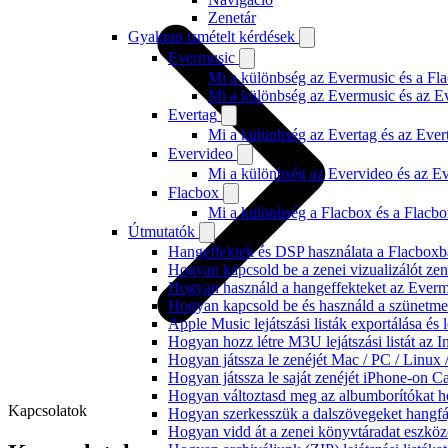
Zenetár
Gyakran ismételt kérdések
Evermusic
Mi a különbség az Evermusic és a Fla
Mi a különbség az Evermusic és az E
Evertag
Mi a különbség az Evertag és az Eve
Evervideo
Mi a különbség az Evervideo és az E
Flacbox
Mi a különbség a Flacbox és a Flacb
Útmutatók
Hangeffektek és DSP használata a Flacboxba
Hogyan kapcsold be a zenei vizualizálót ze
Hogyan használd a hangeffekteket az Evermus
Hogyan kapcsold be és használd a szünetmen
Apple Music lejátszási listák exportálása é
Hogyan hozz létre M3U lejátszási listát az 
Hogyan játssza le zenéjét Mac / PC / Linu
Hogyan játssza le saját zenéjét iPhone-on C
Hogyan változtasd meg az albumborítókat hel
Kapcsolatok
Hogyan szerkesszük a dalszövegeket hang
Hogyan vidd át a zenei könyvtáradat eszköz