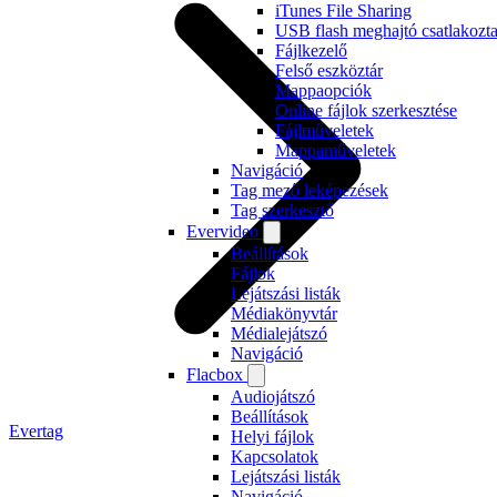
iTunes File Sharing
USB flash meghajtó csatlakozta
Fájlkezelő
Felső eszköztár
Mappaopciók
Online fájlok szerkesztése
Fájlműveletek
Mappaműveletek
Navigáció
Tag mező leképezések
Tag szerkesztő
Evervideo
Beállítások
Fájlok
Lejátszási listák
Médiakönyvtár
Médialejátszó
Navigáció
Flacbox
Audiojátszó
Beállítások
Evertag
Helyi fájlok
Kapcsolatok
Lejátszási listák
Navigáció