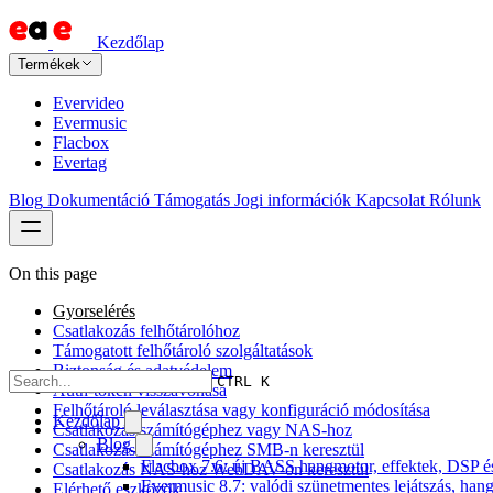
Kezdőlap
Termékek
Evervideo
Evermusic
Flacbox
Evertag
Blog
Dokumentáció
Támogatás
Jogi információk
Kapcsolat
Rólunk
On this page
Gyorselérés
Csatlakozás felhőtárolóhoz
Támogatott felhőtároló szolgáltatások
Biztonság és adatvédelem
CTRL K
Auth-token visszavonása
Felhőtároló leválasztása vagy konfiguráció módosítása
Kezdőlap
Csatlakozás számítógéphez vagy NAS-hoz
Blog
Csatlakozás számítógéphez SMB-n keresztül
Flacbox 7.6: új BASS hangmotor, effektek, DSP és 
Csatlakozás NAS-hoz WebDAV-on keresztül
Evermusic 8.7: valódi szünetmentes lejátszás, hang
Elérhető eszközök