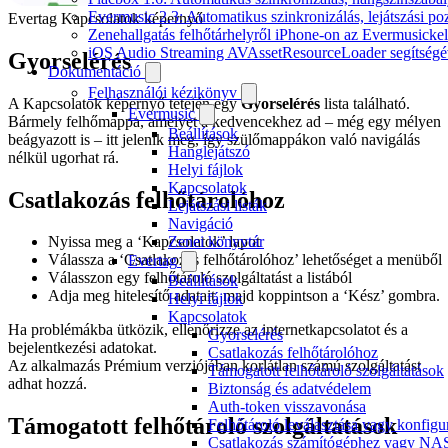
Evermusic 2.3: Automatikus szinkronizálás, lejátszási po
Evertag Kapcsolatok képernyő
Zenehallgatás felhőtárhelyről iPhone-on az Evermusickel
iOS Audio Streaming AVAssetResourceLoader segítségé
Gyorselérés
Dokumentáció
Felhasználói kézikönyv
A Kapcsolatok képernyő tetején egy
Gyorselérés
lista található.
Evermusic
Bármely felhőmappa, amelyet a kedvencekhez ad – még egy mélyen
Beállítások
beágyazott is – itt jelenik meg, így szülőmappákon való navigálás
Hanglejátszó
nélkül ugorhat rá.
Helyi fájlok
Kapcsolatok
Csatlakozás felhőtárolóhoz
Lejátszási listák
Navigáció
Zenei könyvtár
Nyissa meg a ‘Kapcsolatok’ lapot
Válassza a ‘Csatlakozás felhőtárolóhoz’ lehetőséget a menüből
Evertag
Válasszon egy felhőtároló szolgáltatást a listából
Beállítások
Adja meg hitelesítő adatait, majd koppintson a ‘Kész’ gombra.
Helyi fájlok
Kapcsolatok
Ha problémákba ütközik, ellenőrizze az internetkapcsolatot és a
Gyorselérés
bejelentkezési adatokat.
Csatlakozás felhőtárolóhoz
Az alkalmazás Prémium verziójában korlátlan számú szolgáltatást
Támogatott felhőtároló szolgáltatások
adhat hozzá.
Biztonság és adatvédelem
Auth-token visszavonása
Támogatott felhőtároló szolgáltatások
Felhőtároló leválasztása vagy konfigu
Csatlakozás számítógéphez vagy NA