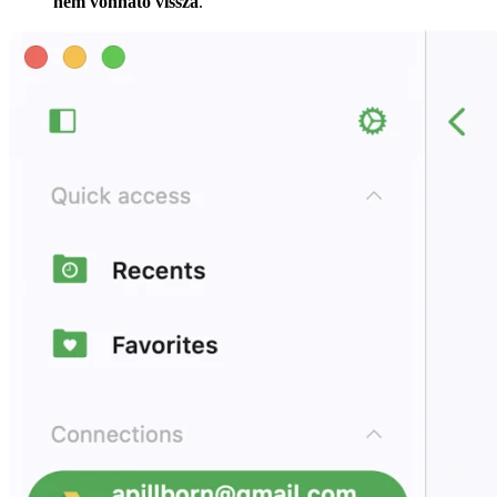
nem vonható vissza
.