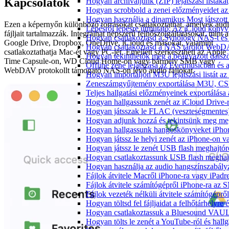
Kapcsolatok
Hogyan archiváljunk (ZIP) lejátszási listák
Hogyan scrobbold a zenei előzményeidet az
Hogyan használja a dinamikus Most játszot
Ezen a képernyőn különböző forrásokat csatlakoztathat, amelyek aud
Lépésről lépésre útmutató: Az iCloud könyv
fájljait tartalmazzák. Integrálhat népszerű felhőszolgáltatásokat, mint a
Hogyan csatlakoztasd a Synology NAS-t és 
Google Drive, Dropbox, OneDrive, iCloud és másokat, valamint
Hogyan csatlakoztasd a NAS tárolót WebDA
csatlakoztathatja Mac-ét vagy PC-jét. Emellett szerkesztheti az Apple
Hogyan tekinthetők meg a beágyazott dals
Time Capsule-on, WD Cloud Home-on vagy bármely SMB vagy
Offline zene lejátszása az Evermusicban és a
WebDAV protokollt támogató NAS-on lévő audio fájlokat.
Hogyan importáljon M3U lejátszási listát a
Zeneszámgyűjtemény exportálása M3U, CS
Teljes hallgatási előzményeinek exportálása
Hogyan hallgassunk zenét az iCloud Drive-
Hogyan játsszak le FLAC (veszteségmentes
Hogyan adjunk hozzá és tekintsünk meg meg
Hogyan hallgassunk hangoskönyveket iPhon
Hogyan játssz le helyi zenét az iPhone-on 
Hogyan játssz le zenét USB flash meghajtór
Hogyan csatlakoztassunk USB flash meghajtót
Hogyan használja az audio hangszínszabály
Fájlok átvitele Macről iPhone-ra vagy iPadre
Fájlok átvitele számítógépről iPhone-ra az 
Fájlok vezeték nélküli átvitele számítógéprő
Hogyan töltsd fel fájljaidat a felhőtárhelyr
Hogyan csatlakoztassuk a Bluesound VAULT 
Hogyan tölts le zenét a YouTube-ról és hallg