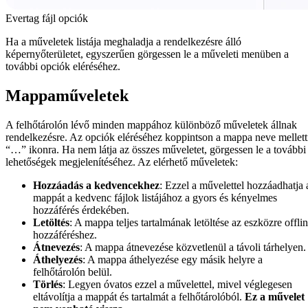
Evertag fájl opciók
Ha a műveletek listája meghaladja a rendelkezésre álló
képernyőterületet, egyszerűen görgessen le a műveleti menüben a
további opciók eléréséhez.
Mappaműveletek
A felhőtárolón lévő minden mappához különböző műveletek állnak
rendelkezésre. Az opciók eléréséhez koppintson a mappa neve mellett
“…” ikonra. Ha nem látja az összes műveletet, görgessen le a további
lehetőségek megjelenítéséhez. Az elérhető műveletek:
Hozzáadás a kedvencekhez
: Ezzel a művelettel hozzáadhatja 
mappát a kedvenc fájlok listájához a gyors és kényelmes
hozzáférés érdekében.
Letöltés
: A mappa teljes tartalmának letöltése az eszközre offli
hozzáféréshez.
Átnevezés
: A mappa átnevezése közvetlenül a távoli tárhelyen.
Áthelyezés
: A mappa áthelyezése egy másik helyre a
felhőtárolón belül.
Törlés
: Legyen óvatos ezzel a művelettel, mivel véglegesen
eltávolítja a mappát és tartalmát a felhőtárolóból.
Ez a művelet