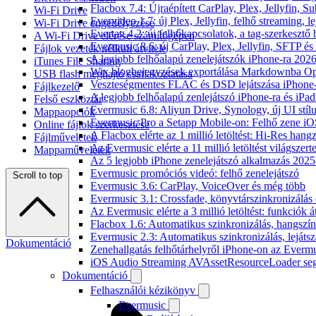
Flacbox 7.4: Újraépített CarPlay, Plex, Jellyfin,
Wi-Fi Drive
Evervideo 1.7: új Plex, Jellyfin, felhő streaming, l
Wi-Fi Drive engedélyezése
Evertag 4.2: új felhőkapcsolatok, a tag-szerkesztő 
A Wi-Fi Drive elérése számítógépen
Evermusic 8.6: új CarPlay, Plex, Jellyfin, SFTP é
Fájlok vezeték nélküli átvitele
A legjobb felhőalapú zenelejátszók iPhone-ra 202
iTunes File Sharing
Wix blogbejegyzések exportálása Markdownba O
USB flash meghajtó csatlakoztatása
Veszteségmentes FLAC és DSD lejátszása iPhone-
Fájlkezelő
A legjobb felhőalapú zenlejátszó iPhone-ra és iPad
Felső eszköztár
Evermusic 6.8: Aliyun Drive, Synology, új UI stíl
Mappaopciók
Evermusic Pro a Setapp Mobile-on: Felhő zene iO
Online fájlok szerkesztése
A Flacbox elérte az 1 millió letöltést: Hi-Res hang
Fájlműveletek
Az Evermusic elérte a 11 millió letöltést világszert
Mappaműveletek
Az 5 legjobb iPhone zenelejátszó alkalmazás 202
Evermusic promóciós videó: felhő zenelejátszó
Scroll to top
Evermusic 3.6: CarPlay, VoiceOver és még több
Evermusic 3.1: Crossfade, könyvtárszinkronizálás 
Az Evermusic elérte a 3 millió letöltést: funkciók á
Flacbox 1.6: Automatikus szinkronizálás, hangsz
Evermusic 2.3: Automatikus szinkronizálás, lejátsz
Dokumentáció
Zenehallgatás felhőtárhelyről iPhone-on az Everm
iOS Audio Streaming AVAssetResourceLoader seg
Dokumentáció
Felhasználói kézikönyv
Evermusic