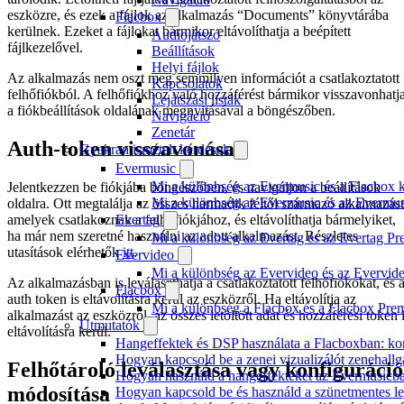
eszközre, és ezek a fájlok az alkalmazás “Documents” könyvtárába
Flacbox
kerülnek. Ezeket a fájlokat bármikor eltávolíthatja a beépített
Audiojátszó
fájlkezelővel.
Beállítások
Helyi fájlok
Az alkalmazás nem oszt meg semmilyen információt a csatlakoztatott
Kapcsolatok
felhőfiókból. A felhőfiókhoz való hozzáférést bármikor visszavonhatj
Lejátszási listák
a fiókbeállítások oldalának megnyitásával a böngészőben.
Navigáció
Zenetár
Auth-token visszavonása
Gyakran ismételt kérdések
Evermusic
Mi a különbség az Evermusic és a Flacbox k
Jelentkezzen be fiókjába böngészőben, és navigáljon a beállítások
Mi a különbség az Evermusic és az Evermu
oldalra. Ott megtalálja az összes harmadik féltől származó alkalmazást
amelyek csatlakoznak a felhőfiókjához, és eltávolíthatja bármelyiket,
Evertag
ha már nem szeretné használni az adott alkalmazást. Részletes
Mi a különbség az Evertag és az Evertag P
utasítások elérhetők
itt
.
Evervideo
Mi a különbség az Evervideo és az Evervid
Az alkalmazásban is leválaszthatja a csatlakoztatott felhőfiókokat, és 
Flacbox
auth token is eltávolításra kerül az eszközről. Ha eltávolítja az
Mi a különbség a Flacbox és a Flacbox Pre
alkalmazást az eszközről, az összes letöltött adat és hozzáférési token 
Útmutatók
eltávolításra kerül.
Hangeffektek és DSP használata a Flacboxban: kom
Hogyan kapcsold be a zenei vizualizálót zenehall
Felhőtároló leválasztása vagy konfiguráció
Hogyan használd a hangeffekteket az Evermusicban:
módosítása
Hogyan kapcsold be és használd a szünetmentes le