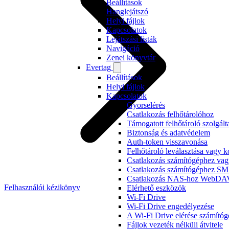
Beállítások
Hanglejátszó
Helyi fájlok
Kapcsolatok
Lejátszási listák
Navigáció
Zenei könyvtár
Evertag
Beállítások
Helyi fájlok
Kapcsolatok
Gyorselérés
Csatlakozás felhőtárolóhoz
Támogatott felhőtároló szolgált
Biztonság és adatvédelem
Auth-token visszavonása
Felhőtároló leválasztása vagy 
Csatlakozás számítógéphez v
Csatlakozás számítógéphez SM
Csatlakozás NAS-hoz WebDAV-
Felhasználói kézikönyv
Elérhető eszközök
Wi-Fi Drive
Wi-Fi Drive engedélyezése
A Wi-Fi Drive elérése számító
Fájlok vezeték nélküli átvitele