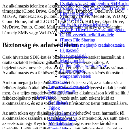
Csatlakozás számítógéphez SMB-n ke
Az alkalmazás jelenleg a legnépszerűbb felhőtároló szolgáltatásokat
Csatlakozás NAS-hoz WebDAV-on ke
támogatja: iCloud Drive, Google Drive, Dropbox, OneDrive, Box,
Elérhető eszközök
MEGA, Yandex.Disk, pCloud, Synology Drive, MediaFire, WD My
Wi-Fi Drive
Cloud Home, InfiniCLOUD (TeraCLOUD), HiDrive, OpenDrive,
Wi-Fi Drive engedélyezése
MyDrive, Put.io, Cloud Mail.ru, Baidu Pan (百度网盘), valamint
A Wi-Fi Drive elérése számítógépen
bármely SMB vagy WebDAV szerver.
Fájlok vezeték nélküli átvitele
iTunes File Sharing
Biztonság és adatvédelem
USB flash meghajtó csatlakoztatása
Fájlkezelő
Felső eszköztár
Csak hivatalos SDK-kat és biztonságos kapcsolatokat használunk a
Mappaopciók
csatlakoztatott felhőszolgáltatásokkal való interakcióhoz. A
Online fájlok szerkesztése
bejelentkezési neve és jelszava nem érhető el az alkalmazás számára.
Fájlműveletek
Az alkalmazás és a felhőszolgáltatás közötti összes kérés titkosított.
Mappaműveletek
Navigáció
Amikor megadja bejelentkezési nevét és jelszavát, az alkalmazás a
Tag mező leképezések
felhőszolgáltató által biztosított hivatalos engedélyezési oldalt jeleníti
Tag szerkesztő
meg, és a teljes engedélyezési folyamat az alkalmazáson kívül zajlik. 
Evervideo
felhőszolgáltató sikeres engedélyezés után auth tokent küld az
Beállítások
alkalmazásnak, és ez a token az API hívásokhoz kerül felhasználásra.
Fájlok
Az auth token egy digitális kulcs, amely lehetővé teszi harmadik fél
Lejátszási listák
alkalmazások számára a felhőtárolóval való interakciót. Az auth token
Médiakönyvtár
az eszközön egy Keychain nevű biztonságos rendszertárolóban
Médialejátszó
tárolódik. Letöltheti fájljait a csatlakoztatott felhőszolgáltatásból az
Navigáció