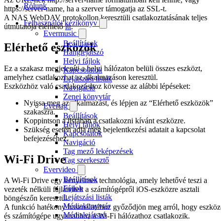
Rólunk
https://server-name, ha a szerver támogatja az SSL-t.
A NAS WebDAV protokollon keresztüli csatlakoztatásának teljes
Felhasználói kézikönyv
útmutatója elérhető
itt
.
Evermusic
Beállítások
Elérhető eszközök
Hanglejátszó
Helyi fájlok
Ez a szakasz megjeleníti a helyi hálózaton belüli összes eszközt,
Kapcsolatok
amelyhez csatlakozhat az alkalmazáson keresztül.
Lejátszási listák
Eszközhöz való csatlakozáshoz kövesse az alábbi lépéseket:
Navigáció
Zenei könyvtár
Nyissa meg az alkalmazást, és lépjen az “Elérhető eszközök”
Evertag
szakaszra.
Beállítások
Koppintson a listában a csatlakozni kívánt eszközre.
Helyi fájlok
Szükség esetén adja meg bejelentkezési adatait a kapcsolat
Kapcsolatok
befejezéséhez.
Navigáció
Tag mező leképezések
Wi-Fi Drive
Tag szerkesztő
Evervideo
Beállítások
A Wi-Fi Drive egy kényelmes technológia, amely lehetővé teszi a
Fájlok
vezeték nélküli fájlátvitelt a számítógépről iOS-eszközre asztali
Lejátszási listák
böngészőn keresztül.
Médiakönyvtár
A funkció hatékony használatához győződjön meg arról, hogy eszköz
Médialejátszó
és számítógépe ugyanahhoz a Wi-Fi hálózathoz csatlakozik.