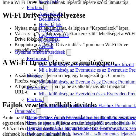
Navigáció
Íme a Wi-Fi Drive használatának lépésről lépésre szóló útmutatója.
Flacbox
Audiojátszó
Wi-Fi Drive engedélyezése
Beállítások
Helyi fájlok
Nyissa meg az alkalmazást, és lépjen a “Kapcsolatok” lapra.
Kapcsolatok
Válassza a “Csatlakozás Wi-Fi-n keresztül” lehetőséget a Wi-Fi
Lejátszási listák
Drive főképernyőjéhez.
Navigáció
Koppintson a “Wi-Fi Drive indítása” gombra a Wi-Fi Drive
Zenetár
engedélyezéséhez.
Gyakran ismételt kérdések
Evermusic
A Wi-Fi Drive elérése számítógépen
Mi a különbség az Evermusic és a Flacbox között
Mi a különbség az Evermusic és az Evermusic Pr
A számítógépen nyisson meg egy böngészőt (pl. Chrome,
Evertag
Firefox vagy Safari).
Mi a különbség az Evertag és az Evertag Premium
A böngésző címsorába írja be az alkalmazás által megadott
Evervideo
URL-t.
Mi a különbség az Evervideo és az Evervideo Pré
Flacbox
Fájlok vezeték nélküli átvitele
Mi a különbség a Flacbox és a Flacbox Premium k
Útmutatók
Hangeffektek és DSP használata a Flacboxban: kompressz
Amint az iOS-eszközéhez tartozó weboldal megnyílik a böngészőben
Hogyan kapcsold be a zenei vizualizálót zenehallgatás 
egyszerűen húzza és ejtse a fájlokat a számítógépéről a weboldalra.
Hogyan használd a hangeffekteket az Evermusicban: zenge
A húzott és ejtett fájlok elkezdenek átkerülni iOS-eszközére, és
Hogyan kapcsold be és használd a szünetmentes lejátszá
elérhetők lesznek az alkalmazásban.