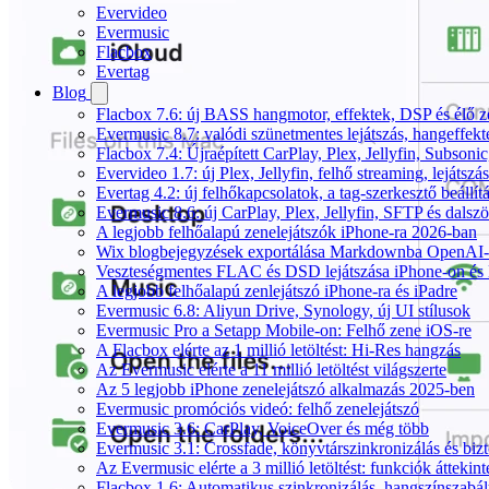
Evervideo
Evermusic
Flacbox
Evertag
Blog
Flacbox 7.6: új BASS hangmotor, effektek, DSP és élő ze
Evermusic 8.7: valódi szünetmentes lejátszás, hangeffekt
Flacbox 7.4: Újraépített CarPlay, Plex, Jellyfin, Subso
Evervideo 1.7: új Plex, Jellyfin, felhő streaming, lejátszá
Evertag 4.2: új felhőkapcsolatok, a tag-szerkesztő beállí
Evermusic 8.6: új CarPlay, Plex, Jellyfin, SFTP és dals
A legjobb felhőalapú zenelejátszók iPhone-ra 2026-ban
Wix blogbejegyzések exportálása Markdownba OpenAI-
Veszteségmentes FLAC és DSD lejátszása iPhone-on és 
A legjobb felhőalapú zenlejátszó iPhone-ra és iPadre
Evermusic 6.8: Aliyun Drive, Synology, új UI stílusok
Evermusic Pro a Setapp Mobile-on: Felhő zene iOS-re
A Flacbox elérte az 1 millió letöltést: Hi-Res hangzás
Az Evermusic elérte a 11 millió letöltést világszerte
Az 5 legjobb iPhone zenelejátszó alkalmazás 2025-ben
Evermusic promóciós videó: felhő zenelejátszó
Evermusic 3.6: CarPlay, VoiceOver és még több
Evermusic 3.1: Crossfade, könyvtárszinkronizálás és biz
Az Evermusic elérte a 3 millió letöltést: funkciók áttekint
Flacbox 1.6: Automatikus szinkronizálás, hangszínszab