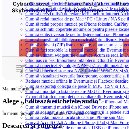
Cum folosești efectele de sunet audio din Evermusic: reve
Cum să exportați playlisturi Apple Music și să le redați
Cum să creezi o listă de redare M3U pentru Internet Arc
Cum să redai muzica de pe Mac / PC / Linux / NAS pe 
Cum să redai propria muzică pe iPhone folosind CarPlay
Cum să schimbi copertele albumelor pentru piesele locale
Cum să editezi versurile pentru fișiere audio pe iPhone
Cum să transferați biblioteca muzicală între dispozitive 
Cum să arhivați (ZIP) liste de redare, albume, artiști și ge
Cum să faci scrobble la istoricul muzical din Evermusic 
Cum să utilizați widgeturile dinamice Acum se redă în E
Ghid pas cu pas: Importarea bibliotecii iCloud în Evermu
Cum să conectezi Synology NAS și să asculți muzică pe
Cum să conectezi stocarea NAS folosind WebDAV și să 
Cum să vizualizați versurile încorporate, comentariile ș
Redarea muzicii offline în Evermusic și Flacbox: descărcați
Cum să exportați colecția de piese în M3U, CSV și TXT
Mai multe acțiuni
Cum să importați o listă de redare M3U în Evermusic și 
Exportați istoricul complet de ascultare din Evermusic și
Alege „Editează etichetele audio"
Cum să Redai Muzică FLAC (Lossless) pe iPhone-ul M
Cum să transmiți muzică din iCloud Drive pe iPhone sa
Cum să adăugați și să vizualizați comentarii la pistele a
În meniul popup, selectează „Editează etichetele audio."
Cum sa redai muzica locala stocata pe iPhone sau Mac
Cum să Asculți Cărți Audio pe iPhone, iPad și Mac Folo
Descarcă și editează
Cum să redați muzică de pe un stick USB pe iPhone cu 