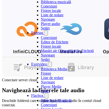
Biblioteca muzicală
Conexiuni
Fișiere locale
Liste de redare
Navigare
Player audio
Setări
Evertag
Conexiuni
Editor de Etichete
Fișiere locale
Mapări ale Câmpurilor de Etichetă
Navigare
Setări
Evervideo
Biblioteca Media
Fișiere
Liste de redare
Conectare server cloud
Navigare
Player Media
Navighează la fișierele tale audio
Setări
Flacbox
Bibliotecă Muzicală
Deschide folderul care conține fișierele tale audio în contul cloud
Conexiuni
conectat.