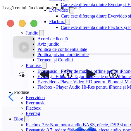
Care este diferența dintre Evertag și
Leagă contul tău cloud preferat în aplicație.
Evervideo
Care este diferența dintre Evervideo
Flacbox
Care este diferența dintre Flacbox și
Juridic
Acord de licență
Aviz juridic
Politica de confidențialitate
Politica privind cookie-urile
Termeni și Condiții
Produse
Evermusic - Player de muzică offline pentru iPhon
Evertag - Editor de Taguri Muzicale pentru iPhone
Evervideo - Player Video HD pentru iPhone și Ma
Flacbox - Player Audio Hi-Res pentru iPhone și 
Produse
Evervideo
Evermusic
Flacbox
Evertag
Blog
Flacbox 7.6: Nou motor audio BASS, efecte, DSP și un vi
Evermusic 8.7: redare fără pauze reală, efecte audio, nor