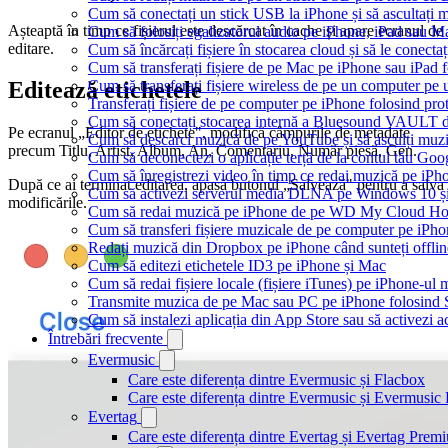
Cum să conectați un stick USB la iPhone și să ascultați mu
Așteaptă în timp ce fișierul este descărcat în cache și apare ecranul de
Cum să folosiți egalizatorul audio pe iPhone, iPad sau 
editare.
Cum să încărcați fișiere în stocarea cloud și să le conect
Cum să transferați fișiere de pe Mac pe iPhone sau iPad 
Cum să transferați fișiere wireless de pe un computer pe
Editează etichetele
Transferați fișiere de pe computer pe iPhone folosind p
Cum să conectați stocarea internă a Bluesound VAULT d
Pe ecranul „Editor de etichete", modifică câmpurile de metadate
Cum să descarci muzică de pe YouTube și să asculți muzi
precum Titlu, Artist, Album, An, Comentariu, Număr piesă, Gen.
Cum să deconectezi o aplicație terță de la contul tău Goo
Cum să înregistrezi video în timp ce redai muzică pe iPh
După ce ai terminat editarea, apasă butonul „Salvează" pentru a salva
Cum să activezi serverul media DLNA pe Windows 10 și
modificările.
Cum să redai muzică pe iPhone de pe WD My Cloud H
Cum să transferi fișiere muzicale de pe computer pe iPho
Redați muzică din Dropbox pe iPhone când sunteți offlin
Cum să editezi etichetele ID3 pe iPhone și Mac
Cum să redai fișiere locale (fișiere iTunes) pe iPhone-ul
Transmite muzica de pe Mac sau PC pe iPhone folosin
Cum să instalezi aplicația din App Store sau să activezi a
Întrebări frecvente
Evermusic
Care este diferența dintre Evermusic și Flacbox
Care este diferența dintre Evermusic și Evermusi
Evertag
Care este diferența dintre Evertag și Evertag Prem