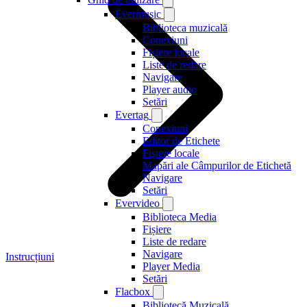
Evermusic
Biblioteca muzicală
Conexiuni
Fișiere locale
Liste de redare
Navigare
Player audio
Setări
Evertag
Conexiuni
Editor de Etichete
Fișiere locale
Mapări ale Câmpurilor de Etichetă
Navigare
Setări
Evervideo
Biblioteca Media
Fișiere
Liste de redare
Navigare
Instrucțiuni
Player Media
Setări
Flacbox
Bibliotecă Muzicală