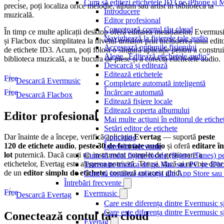
Cum să editezi etichetele ID3 pe iPhone și 
precise, poți localiza orice melodie, album sau artist în biblioteca ta
Introducere
muzicală.
Editor profesional
Conectează contul tău cloud
În timp ce multe aplicații desktop oferă editarea metadatelor, Evermus
Navighează la fișierele tale audio
și Flacbox duc simplitatea la nivelul următor prin includerea unui edit
Accesează opțiunile fișierului
de etichete ID3. Acum, poți folosi o singură aplicație pentru a construi
Alege „Editează etichetele audio"
biblioteca muzicală, a te bucura de piese și a corecta etichetele audio.
Descarcă și editează
Editează etichetele
Free
Descarcă Evermusic
Completare automată inteligentă
Free
Încărcare automată
Descarcă Flacbox
Editează fișiere locale
Editează coperta albumului
Editor profesional
Mai multe acțiuni în editorul de etiche
Setări editor de etichete
Dar înainte de a începe, verifică aplicația
Evertag
— suportă
peste
Concluzie
120 de etichete audio
,
peste 30 de formate audio
și oferă
editare în
Întrebări frecvente
lot
puternică. Dacă cauți un instrument complet de gestionare a
Cum să redai fișiere locale (fișiere iTunes) 
etichetelor, Evertag este alegerea potrivită. Totuși, dacă ai nevoie doar
Transmite muzica de pe Mac sau PC pe iPh
de un
editor simplu de etichete
, continuă cu acest ghid.
Cum să instalezi aplicația din App Store sau 
Întrebări frecvente
Free
Evermusic
Descarcă Evertag
Care este diferența dintre Evermusic 
Care este diferența dintre Evermusic
Conectează contul tău cloud
Evertag