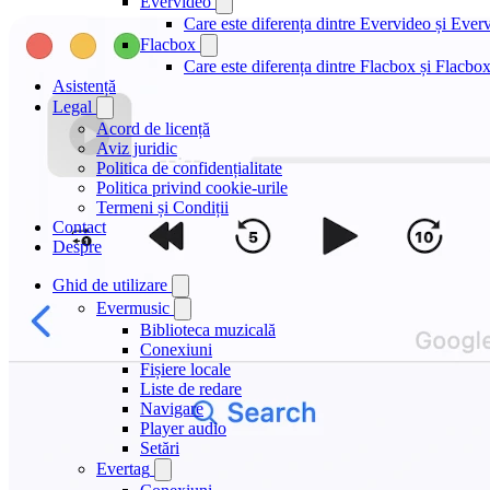
Evervideo
Care este diferența dintre Evervideo și Eve
Flacbox
Care este diferența dintre Flacbox și Flacb
Asistență
Legal
Acord de licență
Aviz juridic
Politica de confidențialitate
Politica privind cookie-urile
Termeni și Condiții
Contact
Despre
Ghid de utilizare
Evermusic
Biblioteca muzicală
Conexiuni
Fișiere locale
Liste de redare
Navigare
Player audio
Setări
Evertag