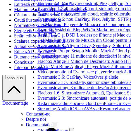
Flacbox 7.4: CarPlay reconstruit, Plex, Jellyfin, 
Editează coperta albumului
Evervideo 1.7: Plex, Jellyfin noi, streaming din clo
Mai multe acțiuni în editorul de etichete
Evertag 4.2: noi conexiuni cloud, setările editorulu
Căutare automată etichete audio
Evermusic 8.6: nou CarPlay, Plex, Jellyfin, SFTP ș
Caută ilustrația albumului
Cei Mai Buni Playere de Muzică din Cloud pentru
Normalizează codificarea
Exportă Postări de Blog Wix în Markdown cu Op
Șterge etichetele audio
Redă FLAC și DSD Lossless pe iPhone și Mac cu
Setări editor de etichete
Cel Mai Bun Player de Muzică din Cloud pentru i
Scalarea copertei albumului
Evermusic 6.8: Aliyun Drive, Synology, Stiluri UI
Actualizează fișierele online
Evermusic Pro pe Setapp Mobile: Muzică Cloud p
Editează fișiere online
Evermusic atinge 11 milioane de descărcări la nive
Butoane ecran principal
Flacbox Atinge 1 Milion de Descărcări: Audio Hi
Concluzie
5 Cele Mai Bune Aplicații Player Muzică iPhone î
Întrebări frecvente
Video promoțional Evermusic: player de muzică d
Evermusic 3.6: CarPlay, VoiceOver și altele
Înapoi sus
Evermusic 3.1: Crossfade, sincronizare bibliotecă 
Evermusic atinge 3 milioane de descărcări: prezenta
Flacbox 1.6: Sincronizare Automată, Egalizator,
Evermusic 2.3: Sincronizare automată, poziție de re
Documentație
Redă muzică din stocarea cloud pe iPhone cu Eve
Streaming Audio iOS cu AVAssetResourceLoader
Contactați-ne
Despre noi
Documentație
Ghid de utilizare