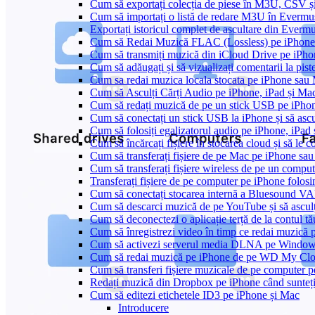
Cum să exportați colecția de piese în M3U, CSV 
Cum să importați o listă de redare M3U în Evermu
Exportați istoricul complet de ascultare din Everm
Cum să Redai Muzică FLAC (Lossless) pe iPhon
Cum să transmiți muzică din iCloud Drive pe iPh
Cum să adăugați și să vizualizați comentarii la pi
Cum sa redai muzica locala stocata pe iPhone sau
Cum să Asculți Cărți Audio pe iPhone, iPad și Ma
Cum să redați muzică de pe un stick USB pe iPho
Cum să conectați un stick USB la iPhone și să ascul
Cum să folosiți egalizatorul audio pe iPhone, iPa
Cum să încărcați fișiere în stocarea cloud și să le
Cum să transferați fișiere de pe Mac pe iPhone sau
Cum să transferați fișiere wireless de pe un compu
Transferați fișiere de pe computer pe iPhone folo
Cum să conectați stocarea internă a Bluesound V
Cum să descarci muzică de pe YouTube și să asculț
Cum să deconectezi o aplicație terță de la contul t
Cum să înregistrezi video în timp ce redai muzică 
Cum să activezi serverul media DLNA pe Windows 
Cum să redai muzică pe iPhone de pe WD My C
Cum să transferi fișiere muzicale de pe computer 
Redați muzică din Dropbox pe iPhone când sunteți
Cum să editezi etichetele ID3 pe iPhone și Mac
Introducere