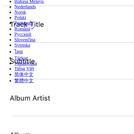
Bahasa Melayu
Nederlands
Norsk
Polski
Português
Română
Русский
Slovenčina
Svenska
ไทย
Türkçe
Українська
Tiếng Việt
简体中文
繁體中文