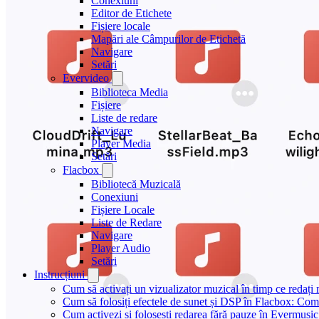
Conexiuni
Editor de Etichete
Fișiere locale
Mapări ale Câmpurilor de Etichetă
Navigare
Setări
Evervideo
Biblioteca Media
Fișiere
Liste de redare
Navigare
Player Media
Setări
Flacbox
Bibliotecă Muzicală
Conexiuni
Fișiere Locale
Liste de Redare
Navigare
Player Audio
Setări
Instrucțiuni
Cum să activați un vizualizator muzical în timp ce redaț
Cum să folosiți efectele de sunet și DSP în Flacbox: Com
Cum activezi și folosești redarea fără pauze în Evermusic