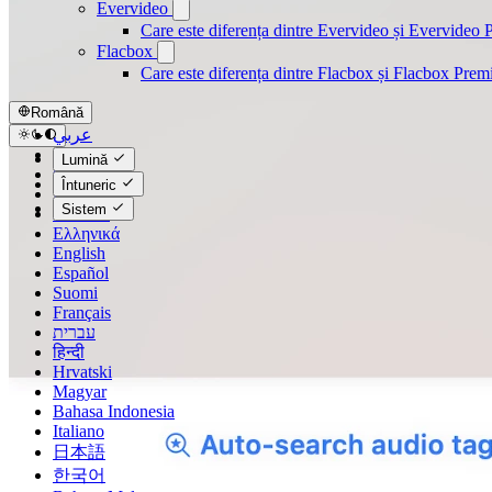
Evervideo
Care este diferența dintre Evervideo și Evervideo
Flacbox
Care este diferența dintre Flacbox și Flacbox Pre
Română
عربي
Català
Lumină
Čeština
Întuneric
Dansk
Sistem
Deutsch
Ελληνικά
English
Español
Suomi
Français
עברית
हिन्दी
Hrvatski
Magyar
Bahasa Indonesia
Italiano
日本語
한국어