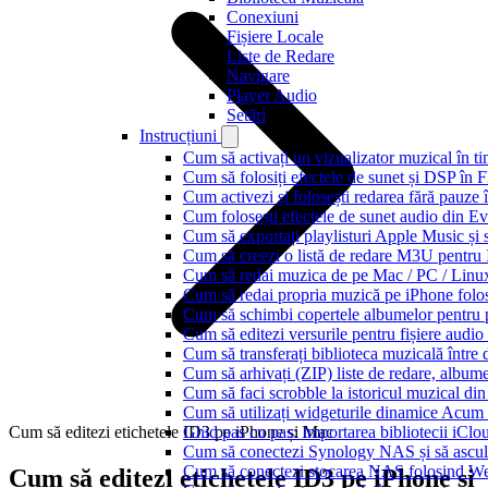
Conexiuni
Fișiere Locale
Liste de Redare
Navigare
Player Audio
Setări
Instrucțiuni
Cum să activați un vizualizator muzical în t
Cum să folosiți efectele de sunet și DSP în 
Cum activezi și folosești redarea fără pauze
Cum folosești efectele de sunet audio din Ev
Cum să exportați playlisturi Apple Music și 
Cum să creezi o listă de redare M3U pentru
Cum să redai muzica de pe Mac / PC / Lin
Cum să redai propria muzică pe iPhone folo
Cum să schimbi copertele albumelor pentru pi
Cum să editezi versurile pentru fișiere aud
Cum să transferați biblioteca muzicală între 
Cum să arhivați (ZIP) liste de redare, albume, 
Cum să faci scrobble la istoricul muzical di
Cum să utilizați widgeturile dinamice Acum
Cum să editezi etichetele ID3 pe iPhone și Mac
Ghid pas cu pas: Importarea bibliotecii iCl
Cum să conectezi Synology NAS și să ascul
Cum să conectezi stocarea NAS folosind We
Cum să editezi etichetele ID3 pe iPhone și