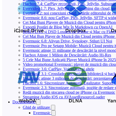
Flacbox 7.4: CarPlay reconstruit, Plex, Jellyfin, Subson
Evervideo 1.7: Plex, Jellyfin noi, streaming din cloud, ge
Evertag 4.2: noi conexiuni cloud, setările editorului de et
Evermusic 8.6: nou CarPlay, Plex, Jellyfin, SFTP și widg
Cei Mai Buni Playere de Muzică din Cloud pentru iPhon
Exportă Postări de Blog Wix în Markdown cu OpenAI
Redă FLAC și DSD Lossless pe iPhone și Mac cu Flacb
Cel Mai Bun Player de Muzică din Cloud pentru iPhone 
Evermusic 6.8: Aliyun Drive, Synology, Stiluri UI Noi
Evermusic Pro pe Setapp Mobile: Muzică Cloud pentru 
Evermusic atinge 11 milioane de descărcări la nivel mond
Flacbox Atinge 1 Milion de Descărcări: Audio Hi-Res
5 Cele Mai Bune Aplicații Player Muzică iPhone în 2025
Video promoțional Evermusic: player de muzică din clo
Evermusic 3.6: CarPlay, VoiceOver și altele
Evermusic 3.1: Crossfade, sincronizare bibliotecă și bac
Evermusic atinge 3 milioane de descărcări: prezentarea fu
Flacbox 1.6: Sincronizare Automată, Egalizator, Supor
Evermusic 2.3: Sincronizare automată, poziție de redare ș
Redă muzică din stocarea cloud pe iPhone cu Evermusic
Streaming Audio iOS cu AVAssetResourceLoader
Documentație
Ghid de utilizare
Evermusic