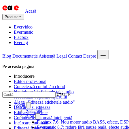
Acasă
Produse
Evervideo
Evermusic
Flacbox
Evertag
Blog
Documentație
Asistență
Legal
Contact
Despre
Pe această pagină
Introducere
Editor profesional
Conectează contul tău cloud
Navighează la fișierele tale audio
CTRL K
Accesează opțiunile fișierului
Alege „Editează etichetele audio"
Acasă
Descarcă și editează
Asistență
Editează etichetele
Blog
Completare automată inteligentă
Flacbox 7.6: Nou motor audio BASS, efecte, DSP și
Încărcare automată
Evermusic 8.7: redare fără pauze reală, efecte audi
Editează fișiere locale