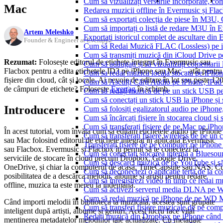
Cum să vizualizați versurile încorporate, co
Mac
Redarea muzicii offline în Evermusic și Flacbo
Cum să exportați colecția de piese în M3U
Cum să importați o listă de redare M3U în 
Artem Meleshko
Exportați istoricul complet de ascultare din
Founder & Engineer at Everappz
Cum să Redai Muzică FLAC (Lossless) pe 
Cum să transmiți muzică din iCloud Drive 
Rezumat:
Folosește editorul de etichete integrat în Evermusic sau
Cum să adăugați și să vizualizați comentarii
Flacbox pentru a edita etichetele ID3 pe iPhone sau Mac – atât pentru
Cum sa redai muzica locala stocata pe iPho
fișiere din cloud, cât și locale. Ai nevoie de editare în lot sau peste 12
Cum să Asculți Cărți Audio pe iPhone, iPad
de câmpuri de etichete? Folosește
Evertag
în schimb.
Cum să redați muzică de pe un stick USB p
Cum să conectați un stick USB la iPhone și să
Introducere
Cum să folosiți egalizatorul audio pe iPhon
Cum să încărcați fișiere în stocarea cloud și
Cum să transferați fișiere de pe Mac pe iPho
În acest tutorial, vom învăța cum să edităm etichetele audio pe iPhone
Cum să transferați fișiere wireless de pe u
sau Mac folosind editorul de etichete integrat în aplicația Evermusic
Transferați fișiere de pe computer pe iPhon
sau Flacbox. Evermusic și Flacbox îți permit să te conectezi la
Cum să conectați stocarea internă a Blues
serviciile de stocare în cloud precum Dropbox, Google Drive,
Cum să descarci muzică de pe YouTube și să 
OneDrive, și chiar la computerul de acasă, TimeCapsule sau NAS. C
Cum să deconectezi o aplicație terță de la c
posibilitatea de a descărca melodii, albume și artiști pentru redare
Cum să înregistrezi video în timp ce redai 
offline, muzica ta este mereu la îndemână.
Cum să activezi serverul media DLNA pe Wi
Cum să redai muzică pe iPhone de pe WD
Când importi melodii în biblioteca ta muzicală, acestea sunt grupate
Cum să transferi fișiere muzicale de pe com
inteligent după artiști, albume și genuri. Acest lucru face vital
Redați muzică din Dropbox pe iPhone când s
menținerea metadatelor melodiilor tale actualizate. Cu metadate