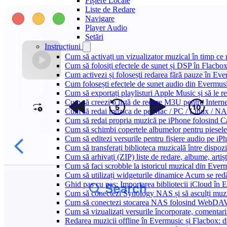
Fișiere Locale
Liste de Redare
Navigare
Player Audio
Setări
Instrucțiuni
Cum să activați un vizualizator muzical în timp ce
Cum să folosiți efectele de sunet și DSP în Flacbo
Cum activezi și folosești redarea fără pauze în Ev
Cum folosești efectele de sunet audio din Evermusi
Cum să exportați playlisturi Apple Music și să le 
Cum să creezi o listă de redare M3U pentru Intern
Cum să redai muzica de pe Mac / PC / Linux / N
Cum să redai propria muzică pe iPhone folosind C
Cum să schimbi copertele albumelor pentru piesele 
Cum să editezi versurile pentru fișiere audio pe 
Cum să transferați biblioteca muzicală între dispoz
Cum să arhivați (ZIP) liste de redare, albume, artișt
Cum să faci scrobble la istoricul muzical din Ever
Cum să utilizați widgeturile dinamice Acum se red
Ghid pas cu pas: Importarea bibliotecii iCloud în 
Cum să conectezi Synology NAS și să asculți muz
Cum să conectezi stocarea NAS folosind WebDAV 
Cum să vizualizați versurile încorporate, comentar
Redarea muzicii offline în Evermusic și Flacbox: des