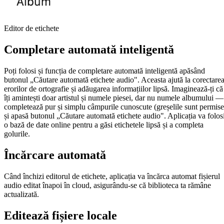
Editor de etichete
Completare automată inteligentă
Poți folosi și funcția de completare automată inteligentă apăsând
butonul „Căutare automată etichete audio". Aceasta ajută la corectare
erorilor de ortografie și adăugarea informațiilor lipsă. Imaginează-ți că
îți amintești doar artistul și numele piesei, dar nu numele albumului —
completează pur și simplu câmpurile cunoscute (greșelile sunt permise
și apasă butonul „Căutare automată etichete audio". Aplicația va folos
o bază de date online pentru a găsi etichetele lipsă și a completa
golurile.
Încărcare automată
Când închizi editorul de etichete, aplicația va încărca automat fișierul
audio editat înapoi în cloud, asigurându-se că biblioteca ta rămâne
actualizată.
Editează fișiere locale