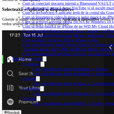
Cum să conectați stocarea internă a Bluesound VAULT d
Cum să descarci muzică de pe YouTube și să asculți muzi
Selectează «Aplicații și dispozitive»
Cum să deconectezi o aplicație terță de la contul tău Goo
Cum să înregistrezi video în timp ce redai muzică pe iPh
Găsește și atinge elementul de meniu
Aplicații și dispozitive
pentru a
Cum să activezi serverul media DLNA pe Windows 10 și
vedea setările de integrare a dispozitivelor.
Cum să redai muzică pe iPhone de pe WD My Cloud H
Cum să transferi fișiere muzicale de pe computer pe iPho
Redați muzică din Dropbox pe iPhone când sunteți offlin
Cum să editezi etichetele ID3 pe iPhone și Mac
Cum să redai fișiere locale (fișiere iTunes) pe iPhone-ul
Transmite muzica de pe Mac sau PC pe iPhone folosin
Cum să instalezi aplicația din App Store sau să activezi a
Întrebări frecvente
Evermusic
Care este diferența dintre Evermusic și Flacbox
Care este diferența dintre Evermusic și Evermusi
Evertag
Care este diferența dintre Evertag și Evertag Prem
Evervideo
Care este diferența dintre Evervideo și Evervideo
Flacbox
Care este diferența dintre Flacbox și Flacbox Pre
Română