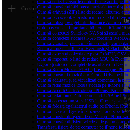
Cum să editezi versurile pentru fișiere audio pe 
Cum să transferați biblioteca muzicală între dispoz
Cum să arhivați (ZIP) liste de redare, albume, artișt
Cum să faci scrobble la istoricul muzical din Ever
Cum să utilizați widgeturile dinamice Acum se red
Ghid pas cu pas: Importarea bibliotecii iCloud în 
Cum să conectezi Synology NAS și să asculți muz
Cum să conectezi stocarea NAS folosind WebDAV 
Cum să vizualizați versurile încorporate, comentar
Redarea muzicii offline în Evermusic și Flacbox: des
Cum să exportați colecția de piese în M3U, CSV 
Cum să importați o listă de redare M3U în Evermu
Exportați istoricul complet de ascultare din Everm
Cum să Redai Muzică FLAC (Lossless) pe iPhon
Cum să transmiți muzică din iCloud Drive pe iPh
Cum să adăugați și să vizualizați comentarii la pi
Cum sa redai muzica locala stocata pe iPhone sau
Cum să Asculți Cărți Audio pe iPhone, iPad și Ma
Cum să redați muzică de pe un stick USB pe iPho
Cum să conectați un stick USB la iPhone și să ascul
Cum să folosiți egalizatorul audio pe iPhone, iPa
Cum să încărcați fișiere în stocarea cloud și să le
Cum să transferați fișiere de pe Mac pe iPhone sau
Cum să transferați fișiere wireless de pe un compu
Transferați fișiere de pe computer pe iPhone folo