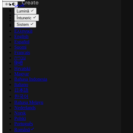
عربي
Català
Lumină
Čeština
Întuneric
Dansk
Sistem
Deutsch
Ελληνικά
English
Español
Suomi
Français
עברית
हिन्दी
Hrvatski
Magyar
Bahasa Indonesia
Italiano
日本語
한국어
Bahasa Melayu
Nederlands
Norsk
Polski
Português
Română