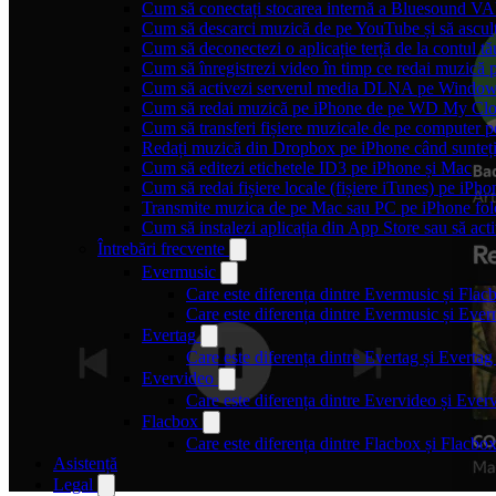
Cum să conectați stocarea internă a Bluesound V
Cum să descarci muzică de pe YouTube și să asculț
Cum să deconectezi o aplicație terță de la contul t
Cum să înregistrezi video în timp ce redai muzică 
Cum să activezi serverul media DLNA pe Windows 
Cum să redai muzică pe iPhone de pe WD My C
Cum să transferi fișiere muzicale de pe computer 
Redați muzică din Dropbox pe iPhone când sunteți
Cum să editezi etichetele ID3 pe iPhone și Mac
Cum să redai fișiere locale (fișiere iTunes) pe iPh
Transmite muzica de pe Mac sau PC pe iPhone f
Cum să instalezi aplicația din App Store sau să acti
Întrebări frecvente
Evermusic
Care este diferența dintre Evermusic și Flac
Care este diferența dintre Evermusic și Ev
Evertag
Care este diferența dintre Evertag și Evert
Evervideo
Care este diferența dintre Evervideo și Eve
Flacbox
Care este diferența dintre Flacbox și Flacb
Asistență
Legal