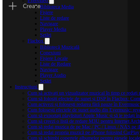
Evervideo
Biblioteca Media
Fișiere
Liste de redare
Navigare
Player Media
Setări
Flacbox
Bibliotecă Muzicală
Conexiuni
Fișiere Locale
Liste de Redare
Navigare
Player Audio
Setări
Instrucțiuni
Cum să activați un vizualizator muzical în timp ce redaț
Cum să folosiți efectele de sunet și DSP în Flacbox: Com
Cum activezi și folosești redarea fără pauze în Evermusic
Cum folosești efectele de sunet audio din Evermusic: reve
Cum să exportați playlisturi Apple Music și să le redați
Cum să creezi o listă de redare M3U pentru Internet Arc
Cum să redai muzica de pe Mac / PC / Linux / NAS pe 
Cum să redai propria muzică pe iPhone folosind CarPlay
Cum să schimbi copertele albumelor pentru piesele locale