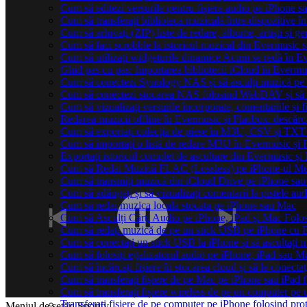
Cum să editezi versurile pentru fișiere audio pe iPhone
Cum să transferați biblioteca muzicală între dispozitive 
Cum să arhivați (ZIP) liste de redare, albume, artiști și ge
Cum să faci scrobble la istoricul muzical din Evermusic 
Cum să utilizați widgeturile dinamice Acum se redă în E
Ghid pas cu pas: Importarea bibliotecii iCloud în Evermu
Cum să conectezi Synology NAS și să asculți muzică pe
Cum să conectezi stocarea NAS folosind WebDAV și să 
Cum să vizualizați versurile încorporate, comentariile ș
Redarea muzicii offline în Evermusic și Flacbox: descărcați
Cum să exportați colecția de piese în M3U, CSV și TXT
Cum să importați o listă de redare M3U în Evermusic și 
Exportați istoricul complet de ascultare din Evermusic și
Cum să Redai Muzică FLAC (Lossless) pe iPhone-ul M
Cum să transmiți muzică din iCloud Drive pe iPhone sa
Cum să adăugați și să vizualizați comentarii la pistele a
Cum sa redai muzica locala stocata pe iPhone sau Mac
Cum să Asculți Cărți Audio pe iPhone, iPad și Mac Folo
Cum să redați muzică de pe un stick USB pe iPhone cu 
Cum să conectați un stick USB la iPhone și să ascultați mu
Cum să folosiți egalizatorul audio pe iPhone, iPad sau 
Cum să încărcați fișiere în stocarea cloud și să le conect
Cum să transferați fișiere de pe Mac pe iPhone sau iPad 
Cum să transferați fișiere wireless de pe un computer pe
Transferați fișiere de pe computer pe iPhone folosind p
Meniul de setări Spotify