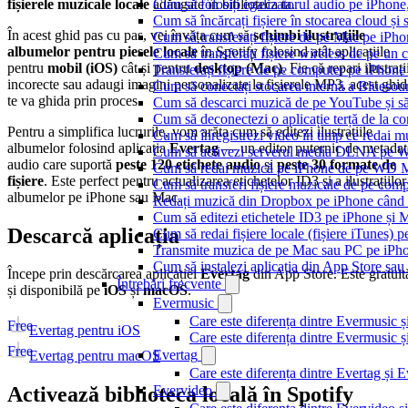
fișierele muzicale locale
adăugate în biblioteca ta.
Cum să folosiți egalizatorul audio pe iPhon
Cum să încărcați fișiere în stocarea cloud și
În acest ghid pas cu pas, vei învăța cum să
schimbi ilustrațiile
Cum să transferați fișiere de pe Mac pe iPho
albumelor pentru piesele locale
în Spotify folosind atât aplicațiile
Cum să transferați fișiere wireless de pe u
pentru
mobil (iOS)
cât și pentru
desktop (Mac)
. Fie că repari ilustrați
Transferați fișiere de pe computer pe iPhon
incorecte sau adaugi imagini personalizate la fișierele MP3, acest ghid
Cum să conectați stocarea internă a Blues
te va ghida prin proces.
Cum să descarci muzică de pe YouTube și să 
Cum să deconectezi o aplicație terță de la c
Pentru a simplifica lucrurile, vom arăta cum să editezi ilustrațiile
Cum să înregistrezi video în timp ce redai 
albumelor folosind aplicația
Evertag
— un editor puternic de metadat
Cum să activezi serverul media DLNA pe Wi
audio care suportă
peste 120 etichete audio
și
peste 30 formate de
Cum să redai muzică pe iPhone de pe WD
fișiere
. Este perfect pentru actualizarea etichetelor ID3 și a ilustrațiilor
Cum să transferi fișiere muzicale de pe com
albumelor pe iPhone sau Mac.
Redați muzică din Dropbox pe iPhone când s
Cum să editezi etichetele ID3 pe iPhone și 
Descarcă aplicația
Cum să redai fișiere locale (fișiere iTunes) 
Transmite muzica de pe Mac sau PC pe iPh
Cum să instalezi aplicația din App Store sau 
Începe prin descărcarea aplicației
Evertag
din App Store. Este gratuit
Întrebări frecvente
și disponibilă pe
iOS
și
macOS
.
Evermusic
Care este diferența dintre Evermusic 
Free
Evertag pentru iOS
Care este diferența dintre Evermusic
Free
Evertag
Evertag pentru macOS
Care este diferența dintre Evertag și
Evervideo
Activează biblioteca locală în Spotify