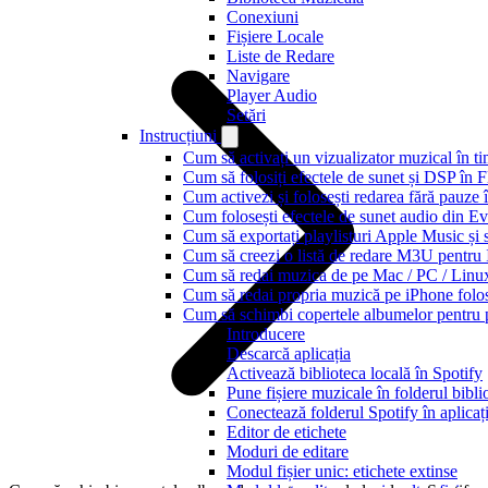
Conexiuni
Fișiere Locale
Liste de Redare
Navigare
Player Audio
Setări
Instrucțiuni
Cum să activați un vizualizator muzical în t
Cum să folosiți efectele de sunet și DSP în 
Cum activezi și folosești redarea fără pauze
Cum folosești efectele de sunet audio din Ev
Cum să exportați playlisturi Apple Music și 
Cum să creezi o listă de redare M3U pentru
Cum să redai muzica de pe Mac / PC / Lin
Cum să redai propria muzică pe iPhone folo
Cum să schimbi copertele albumelor pentru pi
Introducere
Descarcă aplicația
Activează biblioteca locală în Spotify
Pune fișiere muzicale în folderul biblio
Conectează folderul Spotify în aplicaț
Editor de etichete
Moduri de editare
Modul fișier unic: etichete extinse