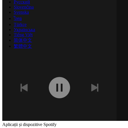
Русский
Slovenčina
Svenska
ไทย
Türkçe
Українська
Tiếng Việt
简体中文
繁體中文
Aplicații și dispozitive Spotify