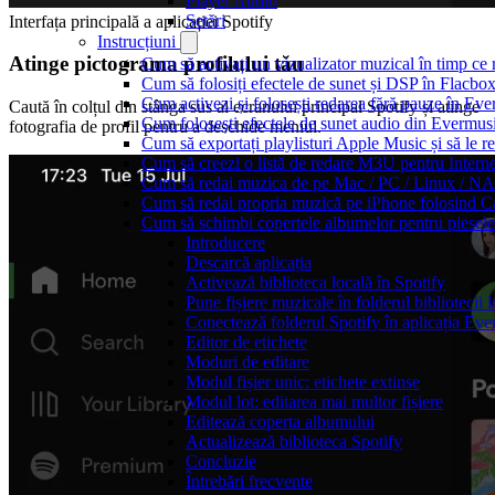
Player Audio
Setări
Interfața principală a aplicației Spotify
Instrucțiuni
Atinge pictograma profilului tău
Cum să activați un vizualizator muzical în timp ce
Cum să folosiți efectele de sunet și DSP în Flacbo
Cum activezi și folosești redarea fără pauze în Ev
Caută în colțul din stânga sus al ecranului principal Spotify și atinge
Cum folosești efectele de sunet audio din Evermusi
fotografia de profil pentru a deschide meniul.
Cum să exportați playlisturi Apple Music și să le 
Cum să creezi o listă de redare M3U pentru Intern
Cum să redai muzica de pe Mac / PC / Linux / N
Cum să redai propria muzică pe iPhone folosind C
Cum să schimbi copertele albumelor pentru piesele 
Introducere
Descarcă aplicația
Activează biblioteca locală în Spotify
Pune fișiere muzicale în folderul bibliotecii 
Conectează folderul Spotify în aplicația Eve
Editor de etichete
Moduri de editare
Modul fișier unic: etichete extinse
Modul lot: editarea mai multor fișiere
Editează coperta albumului
Actualizează biblioteca Spotify
Concluzie
Întrebări frecvente