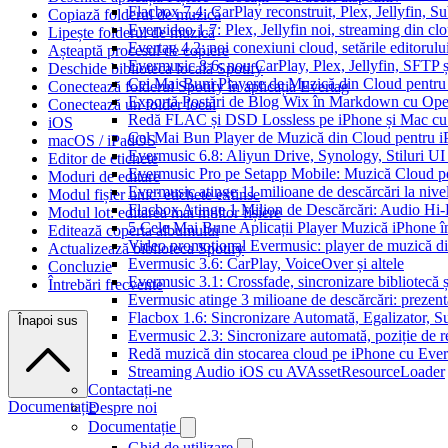
Flacbox 7.4: CarPlay reconstruit, Plex, Jellyfin, 
Copiază folderul de muzică
Evervideo 1.7: Plex, Jellyfin noi, streaming din clo
Lipește folderul de muzică
Evertag 4.2: noi conexiuni cloud, setările editorulu
Așteaptă procesul de copiere
Evermusic 8.6: nou CarPlay, Plex, Jellyfin, SFTP ș
Deschide biblioteca locală Spotify
Cei Mai Buni Playere de Muzică din Cloud pentru
Conectează folderul Spotify în aplicația Evertag
Exportă Postări de Blog Wix în Markdown cu Op
Conectează un folder local
Redă FLAC și DSD Lossless pe iPhone și Mac cu
iOS
Cel Mai Bun Player de Muzică din Cloud pentru i
macOS / iPadOS
Evermusic 6.8: Aliyun Drive, Synology, Stiluri UI
Editor de etichete
Evermusic Pro pe Setapp Mobile: Muzică Cloud p
Moduri de editare
Evermusic atinge 11 milioane de descărcări la nive
Modul fișier unic: etichete extinse
Flacbox Atinge 1 Milion de Descărcări: Audio Hi
Modul lot: editarea mai multor fișiere
5 Cele Mai Bune Aplicații Player Muzică iPhone î
Editează coperta albumului
Video promoțional Evermusic: player de muzică d
Actualizează biblioteca Spotify
Evermusic 3.6: CarPlay, VoiceOver și altele
Concluzie
Evermusic 3.1: Crossfade, sincronizare bibliotecă 
Întrebări frecvente
Evermusic atinge 3 milioane de descărcări: prezenta
Flacbox 1.6: Sincronizare Automată, Egalizator,
Înapoi sus
Evermusic 2.3: Sincronizare automată, poziție de re
Redă muzică din stocarea cloud pe iPhone cu Eve
Streaming Audio iOS cu AVAssetResourceLoader
Contactați-ne
Documentație
Despre noi
Documentație
Ghid de utilizare