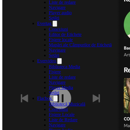
Liste de redare
Navigare
Player audio
Setări
Evertag
Conexiuni
Editor de Etichete
Fișiere locale
Mapări ale Câmpurilor de Etichetă
Navigare
Setări
Evervideo
Biblioteca Media
Fișiere
Liste de redare
Navigare
Player Media
Setări
Flacbox
Bibliotecă Muzicală
Conexiuni
Fișiere Locale
Liste de Redare
Navigare