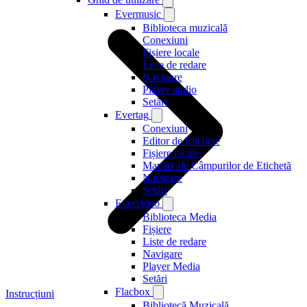
Evermusic
Biblioteca muzicală
Conexiuni
Fișiere locale
Liste de redare
Navigare
Player audio
Setări
Evertag
Conexiuni
Editor de Etichete
Fișiere locale
Mapări ale Câmpurilor de Etichetă
Navigare
Setări
Evervideo
Biblioteca Media
Fișiere
Liste de redare
Navigare
Player Media
Setări
Flacbox
Instrucțiuni
Bibliotecă Muzicală