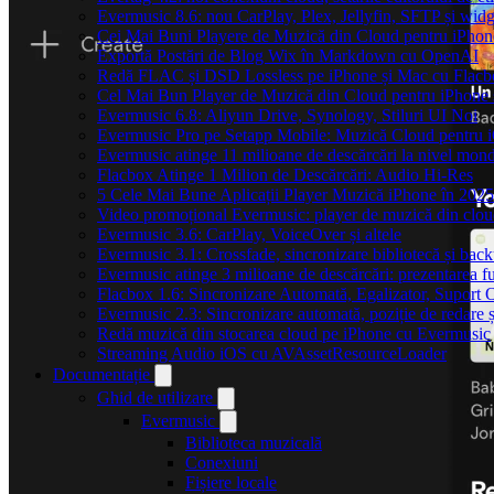
Evermusic 8.6: nou CarPlay, Plex, Jellyfin, SFTP și widg
Cei Mai Buni Playere de Muzică din Cloud pentru iPhon
Exportă Postări de Blog Wix în Markdown cu OpenAI
Redă FLAC și DSD Lossless pe iPhone și Mac cu Flacb
Cel Mai Bun Player de Muzică din Cloud pentru iPhone 
Evermusic 6.8: Aliyun Drive, Synology, Stiluri UI Noi
Evermusic Pro pe Setapp Mobile: Muzică Cloud pentru 
Evermusic atinge 11 milioane de descărcări la nivel mond
Flacbox Atinge 1 Milion de Descărcări: Audio Hi-Res
5 Cele Mai Bune Aplicații Player Muzică iPhone în 2025
Video promoțional Evermusic: player de muzică din clo
Evermusic 3.6: CarPlay, VoiceOver și altele
Evermusic 3.1: Crossfade, sincronizare bibliotecă și bac
Evermusic atinge 3 milioane de descărcări: prezentarea fu
Flacbox 1.6: Sincronizare Automată, Egalizator, Supor
Evermusic 2.3: Sincronizare automată, poziție de redare ș
Redă muzică din stocarea cloud pe iPhone cu Evermusic
Streaming Audio iOS cu AVAssetResourceLoader
Documentație
Ghid de utilizare
Evermusic
Biblioteca muzicală
Conexiuni
Fișiere locale