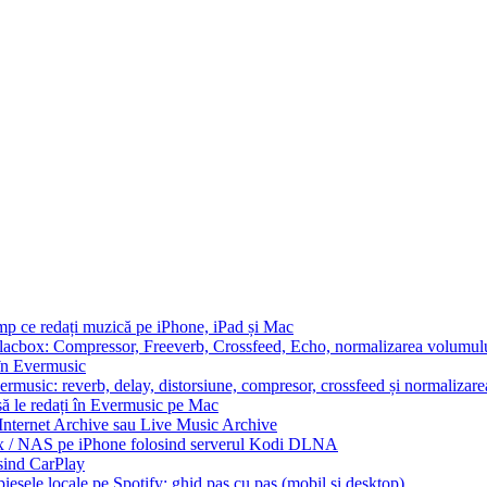
imp ce redați muzică pe iPhone, iPad și Mac
Flacbox: Compressor, Freeverb, Crossfeed, Echo, normalizarea volumului
 în Evermusic
ermusic: reverb, delay, distorsiune, compresor, crossfeed și normalizar
să le redați în Evermusic pe Mac
 Internet Archive sau Live Music Archive
ux / NAS pe iPhone folosind serverul Kodi DLNA
sind CarPlay
esele locale pe Spotify: ghid pas cu pas (mobil și desktop)