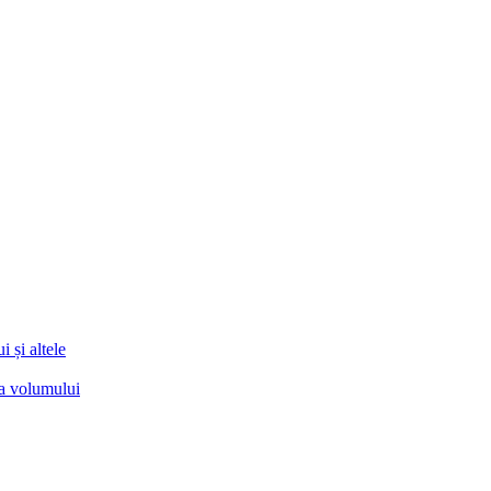
 și altele
ea volumului