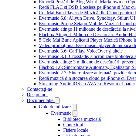
Exportă Postări de Blog Wix în Markdown cu Op
Redă FLAC și DSD Lossless pe iPhone și Mac cu
Cel Mai Bun Player de Muzică din Cloud pentru i
Evermusic 6.8: Aliyun Drive, Synology, Stiluri UI
Evermusic Pro pe Setapp Mobile: Muzică Cloud p
Evermusic atinge 11 milioane de descărcări la nive
Flacbox Atinge 1 Milion de Descărcări: Audio Hi
5 Cele Mai Bune Aplicații Player Muzică iPhone î
Video promoțional Evermusic: player de muzică d
Evermusic 3.6: CarPlay, VoiceOver și altele
Evermusic 3.1: Crossfade, sincronizare bibliotecă 
Evermusic atinge 3 milioane de descărcări: prezenta
Flacbox 1.6: Sincronizare Automată, Egalizator,
Evermusic 2.3: Sincronizare automată, poziție de re
Redă muzică din stocarea cloud pe iPhone cu Eve
Streaming Audio iOS cu AVAssetResourceLoader
Contactați-ne
Despre noi
Documentație
Ghid de utilizare
Evermusic
Biblioteca muzicală
Conexiuni
Fișiere locale
Liste de redare