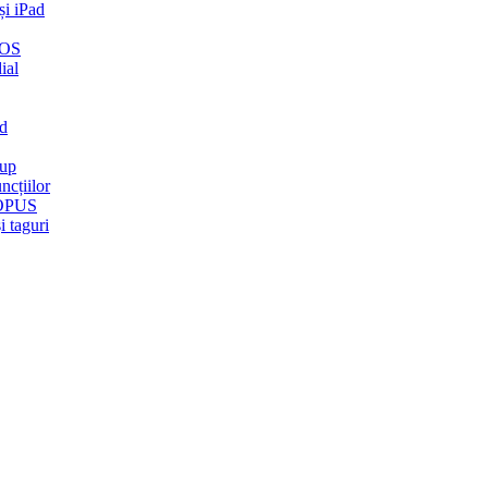
și iPad
iOS
ial
ud
kup
ncțiilor
t OPUS
i taguri