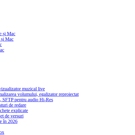
e și Mac
 și Mac
c
Mac
zualizator muzical live
malizarea volumului, egalizator reproiectat
ic, SFTP pentru audio Hi-Res
sturi de redare
ichete explicate
et de versuri
e în 2026
ox