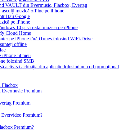
ound VAULT din Evermusic, Flacbox, Evertag
asculți muzică offline pe iPhone
ontul tău Google
muzică pe iPhone
ndows 10 și să redai muzica pe iPhone
 My Cloud Home
puter pe iPhone fără iTunes folosind WiFi-Drive
unteți offline
Mac
pe iPhone-ul meu
one folosind SMB
să activezi achiziția din aplicație folosind un cod promoțional
și Flacbox
 și Evermusic Premium
 Evertag Premium
 și Evervideo Premium?
 Flacbox Premium?