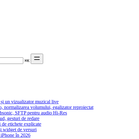
⌘
K
 un vizualizator muzical live
o, normalizarea volumului, egalizator reproiectat
Subsonic, SFTP pentru audio Hi-Res
ud, gesturi de redare
i de etichete explicate
i widget de versuri
 iPhone în 2026