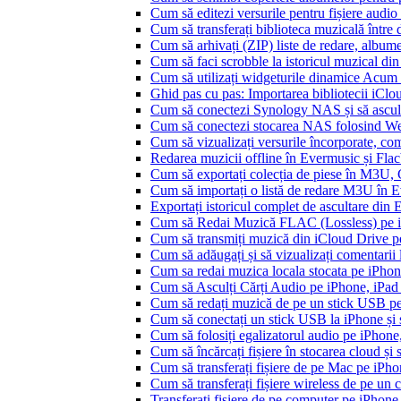
Cum să editezi versurile pentru fișiere aud
Cum să transferați biblioteca muzicală între 
Cum să arhivați (ZIP) liste de redare, albume, 
Cum să faci scrobble la istoricul muzical di
Cum să utilizați widgeturile dinamice Acum
Ghid pas cu pas: Importarea bibliotecii iCl
Cum să conectezi Synology NAS și să ascul
Cum să conectezi stocarea NAS folosind We
Cum să vizualizați versurile încorporate, co
Redarea muzicii offline în Evermusic și Flacbo
Cum să exportați colecția de piese în M3U
Cum să importați o listă de redare M3U în 
Exportați istoricul complet de ascultare din
Cum să Redai Muzică FLAC (Lossless) pe 
Cum să transmiți muzică din iCloud Drive 
Cum să adăugați și să vizualizați comentarii
Cum sa redai muzica locala stocata pe iPho
Cum să Asculți Cărți Audio pe iPhone, iPad
Cum să redați muzică de pe un stick USB p
Cum să conectați un stick USB la iPhone și să
Cum să folosiți egalizatorul audio pe iPhon
Cum să încărcați fișiere în stocarea cloud și
Cum să transferați fișiere de pe Mac pe iPho
Cum să transferați fișiere wireless de pe u
Transferați fișiere de pe computer pe iPhon