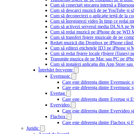
Cum să conectați stocarea internă a Blues
Cum să descarci muzică de pe YouTube și să 
Cum să deconectezi o aplicație terță de la c
Cum să înregistrezi video în timp ce redai 
Cum să activezi serverul media DLNA pe Wi
Cum să redai muzică pe iPhone de pe WD
Cum să transferi fișiere muzicale de pe com
Redați muzică din Dropbox pe iPhone când s
Cum să editezi etichetele ID3 pe iPhone și 
Cum să redai fișiere locale (fișiere iTunes) 
Transmite muzica de pe Mac sau PC pe iPh
Cum să instalezi aplicația din App Store sau 
Întrebări frecvente
Evermusic
Care este diferența dintre Evermusic 
Care este diferența dintre Evermusic
Evertag
Care este diferența dintre Evertag și
Evervideo
Care este diferența dintre Evervideo
Flacbox
Care este diferența dintre Flacbox și
Juridic