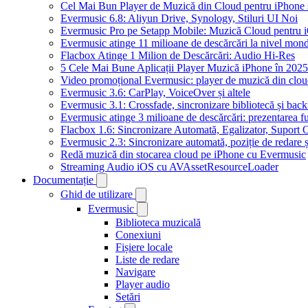
Cel Mai Bun Player de Muzică din Cloud pentru iPhone 
Evermusic 6.8: Aliyun Drive, Synology, Stiluri UI Noi
Evermusic Pro pe Setapp Mobile: Muzică Cloud pentru 
Evermusic atinge 11 milioane de descărcări la nivel mond
Flacbox Atinge 1 Milion de Descărcări: Audio Hi-Res
5 Cele Mai Bune Aplicații Player Muzică iPhone în 2025
Video promoțional Evermusic: player de muzică din clo
Evermusic 3.6: CarPlay, VoiceOver și altele
Evermusic 3.1: Crossfade, sincronizare bibliotecă și bac
Evermusic atinge 3 milioane de descărcări: prezentarea fu
Flacbox 1.6: Sincronizare Automată, Egalizator, Supor
Evermusic 2.3: Sincronizare automată, poziție de redare ș
Redă muzică din stocarea cloud pe iPhone cu Evermusic
Streaming Audio iOS cu AVAssetResourceLoader
Documentație
Ghid de utilizare
Evermusic
Biblioteca muzicală
Conexiuni
Fișiere locale
Liste de redare
Navigare
Player audio
Setări