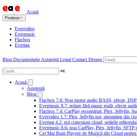
Acasă
Produse
Evervideo
Evermusic
Flacbox
Evertag
Blog
Documentație
Asistență
Legal
Contact
Despre
⌘
K
Acasă
Asistență
Blog
Flacbox 7.6: Nou motor audio BASS, efecte, DSP și
Evermusic 8.7: redare fără pauze reală, efecte audi
Flacbox 7.4: CarPlay reconstruit, Plex, Jellyfin, 
Evervideo 1.7: Plex, Jellyfin noi, streaming din clo
Evertag 4.2: noi conexiuni cloud, setările editorulu
Evermusic 8.6: nou CarPlay, Plex, Jellyfin, SFTP ș
Cei Mai Buni Playere de Muzică din Cloud pentru