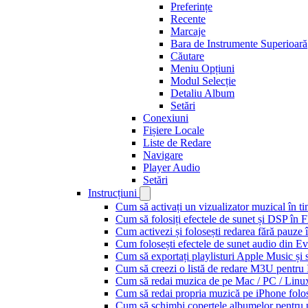
Preferințe
Recente
Marcaje
Bara de Instrumente Superioară
Căutare
Meniu Opțiuni
Modul Selecție
Detaliu Album
Setări
Conexiuni
Fișiere Locale
Liste de Redare
Navigare
Player Audio
Setări
Instrucțiuni
Cum să activați un vizualizator muzical în t
Cum să folosiți efectele de sunet și DSP în 
Cum activezi și folosești redarea fără pauze
Cum folosești efectele de sunet audio din Ev
Cum să exportați playlisturi Apple Music și 
Cum să creezi o listă de redare M3U pentru
Cum să redai muzica de pe Mac / PC / Lin
Cum să redai propria muzică pe iPhone folo
Cum să schimbi copertele albumelor pentru pi