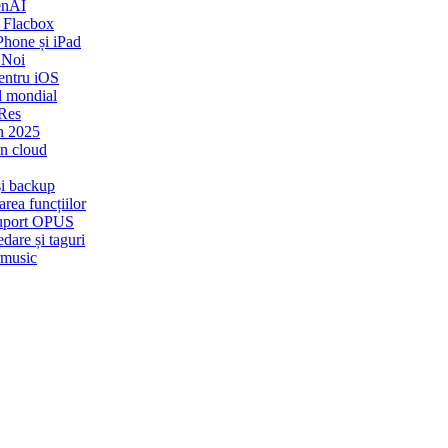
enAI
 Flacbox
Phone și iPad
 Noi
entru iOS
l mondial
-Res
n 2025
in cloud
și backup
rea funcțiilor
 Suport OPUS
dare și taguri
rmusic