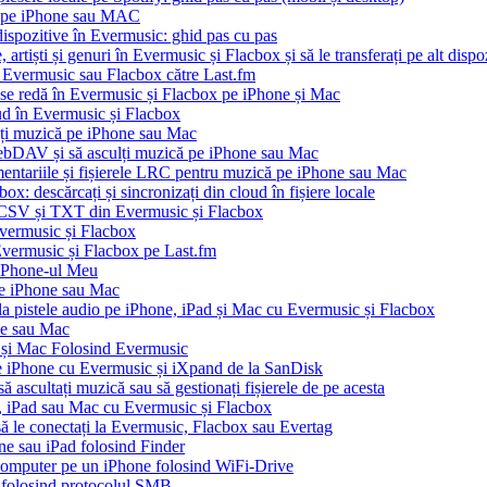
io pe iPhone sau MAC
dispozitive în Evermusic: ghid pas cu pas
artiști și genuri în Evermusic și Flacbox și să le transferați pe alt dispo
n Evermusic sau Flacbox către Last.fm
 se redă în Evermusic și Flacbox pe iPhone și Mac
oud în Evermusic și Flacbox
ți muzică pe iPhone sau Mac
bDAV și să asculți muzică pe iPhone sau Mac
mentariile și fișierele LRC pentru muzică pe iPhone sau Mac
x: descărcați și sincronizați din cloud în fișiere locale
, CSV și TXT din Evermusic și Flacbox
Evermusic și Flacbox
 Evermusic și Flacbox pe Last.fm
iPhone-ul Meu
pe iPhone sau Mac
 la pistele audio pe iPhone, iPad și Mac cu Evermusic și Flacbox
ne sau Mac
 și Mac Folosind Evermusic
e iPhone cu Evermusic și iXpand de la SanDisk
 ascultați muzică sau să gestionați fișierele de pe acesta
e, iPad sau Mac cu Evermusic și Flacbox
 să le conectați la Evermusic, Flacbox sau Evertag
ne sau iPad folosind Finder
n computer pe un iPhone folosind WiFi-Drive
e folosind protocolul SMB