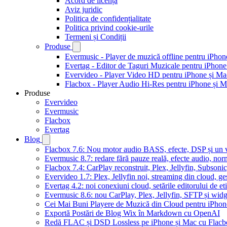
Acord de licență
Aviz juridic
Politica de confidențialitate
Politica privind cookie-urile
Termeni și Condiții
Produse
Evermusic - Player de muzică offline pentru iPhon
Evertag - Editor de Taguri Muzicale pentru iPhone
Evervideo - Player Video HD pentru iPhone și Ma
Flacbox - Player Audio Hi-Res pentru iPhone și 
Produse
Evervideo
Evermusic
Flacbox
Evertag
Blog
Flacbox 7.6: Nou motor audio BASS, efecte, DSP și un vi
Evermusic 8.7: redare fără pauze reală, efecte audio, nor
Flacbox 7.4: CarPlay reconstruit, Plex, Jellyfin, Subson
Evervideo 1.7: Plex, Jellyfin noi, streaming din cloud, ge
Evertag 4.2: noi conexiuni cloud, setările editorului de et
Evermusic 8.6: nou CarPlay, Plex, Jellyfin, SFTP și widg
Cei Mai Buni Playere de Muzică din Cloud pentru iPhon
Exportă Postări de Blog Wix în Markdown cu OpenAI
Redă FLAC și DSD Lossless pe iPhone și Mac cu Flacb