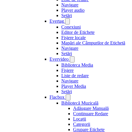
Navigare
Player audio
Setări
Evertag
Conexiuni
Editor de Etichete
Fișiere locale
Mapări ale Câmpurilor de Etichetă
Navigare
Setări
Evervideo
Biblioteca Media
Fișiere
Liste de redare
Navigare
Player Media
Setări
Flacbox
Bibliotecă Muzicală
Adăugare Manuală
Continuare Redare
Locații
Categorii
Grupare Etichete