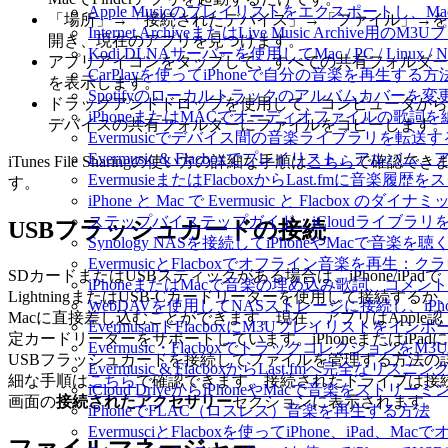
Apple Musicのプレイリストをエクスポートし、Mac
「場所」→「接続されたデバイス」→「ファイル」→を
Internet ArchiveまたはLive Music Archiv
開き、現在のアプリを見つけます。
Kodi DLNAサーバーを使用してMac / PC / Linux
アプリアイコンをタップして、すべての共有フォルダー
CarPlayを使ってiPhoneで自分の音楽を再生する方
を表示します。
Spotifyのローカルトラックのアルバムカバー
ドラッグアンドドロップを使用して、コンピュータから
iPhoneまたはMACでオーディオファイルの歌詞
デバイスの共有フォルダーにファイルをコピーします。
Evermusicでデバイス間の音楽ライブラリを転
Evermusic & Flacboxでプレイリスト、
iTunes File Sharingの使い方の詳細な手順は
こちら
で確認でき
EvermusieまたはFlacboxからLast.fmに音楽
す。
iPhone と Mac で Evermusic と Flacb
ステップバイステップガイド：iCloudライブラリをEve
USBフラッシュカードの接続
Synology NASを接続してiPhoneやMacで音楽を
EvermusicとFlacboxでオフライン音楽を
SDカードまたはUSBスティックがある場合は、iPhone/iPadで
iPhoneまたはMacで音楽の埋め込み歌詞、コメ
LightningまたはUSB-Cカードリーダーを使用して接続するか
WebDAVを使用してNASストレージに接続し、iPh
Macに直接差し込むことができます。現在、アプリはApple認
EvermusanドFlacboxにM3Uプレイリストをイン
定カードリーダーをサポートしています。iPhoneまたはiPadに
Evermusic・Flacboxでトラックコレクションを
USBフラッシュカードを接続してファイルを管理する方法の
Evermusic & FlacboxからLast.fmへ完全な
細な手順は
こちら
で確認できます。接続されたドライブは接
iCloud DriveからiPhoneやMacで音楽をストリ
画面の
接続されたアクセサリー
セクションに表示されます。
iPhoneでFLAC（ロスレス）音楽を再生する方法
EvermusciとFlacboxを使ってiPhone、iP