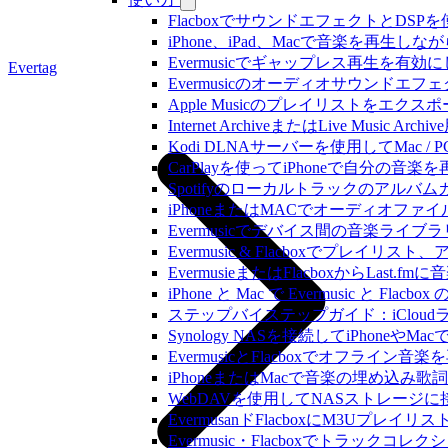
FlacboxでサウンドエフェクトとDSPを使う方
iPhone、iPad、Macで音楽を再
Evermusicでギャップレス再生を有効
Evertag
Evermusicのオーディオサウン
Apple Musicのプレイリストをエクスポ
Internet ArchiveまたはLive Musi
Kodi DLNAサーバーを使用してMac / PC
CarPlayを使ってiPhoneで自分の音
Spotifyのローカルトラックのア
iPhoneまたはMACでオーディオフ
Evermusicでデバイス間の音楽ラ
Evermusic & Flacboxでプ
EvermusieまたはFlacboxからLas
iPhone と Mac で Evermusic 
ステップバイステップガイド：iCloudライ
Synology NASを接続してiPhoneや
EvermusicとFlacboxでオフ
iPhoneまたはMacで音楽の埋め込み
WebDAVを使用してNASストレージに接
EvermusanドFlacboxにM3Uプレ
Evermusic・Flacboxでトラック