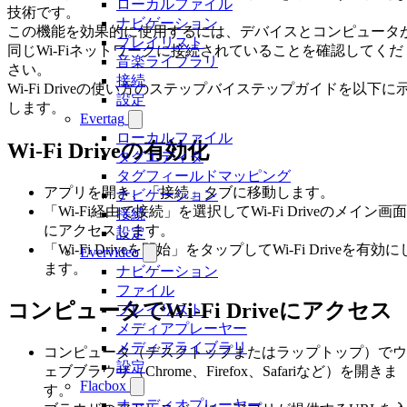
ローカルファイル
技術です。
ナビゲーション
この機能を効果的に使用するには、デバイスとコンピュータ
プレイリスト
同じWi-Fiネットワークに接続されていることを確認してくだ
音楽ライブラリ
さい。
接続
Wi-Fi Driveの使い方のステップバイステップガイドを以下に
設定
します。
Evertag
ローカルファイル
Wi-Fi Driveの有効化
タグエディタ
タグフィールドマッピング
アプリを開き、「接続」タブに移動します。
ナビゲーション
「Wi-Fi経由で接続」を選択してWi-Fi Driveのメイン画面
接続
にアクセスします。
設定
「Wi-Fi Driveを開始」をタップしてWi-Fi Driveを有効に
Evervideo
ます。
ナビゲーション
ファイル
コンピュータでWi-Fi Driveにアクセス
プレイリスト
メディアプレーヤー
メディアライブラリ
コンピュータ（デスクトップまたはラップトップ）でウ
設定
ェブブラウザ（Chrome、Firefox、Safariなど）を開きま
Flacbox
す。
オーディオプレーヤー