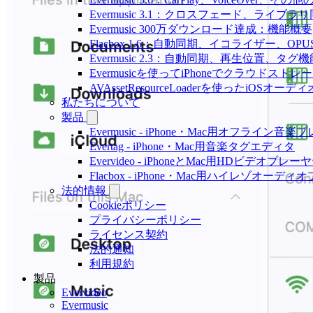
Evermusic 3.1：クロスフェード、ライブ
Evermusic 300万ダウンロード達成：機能概要
Flacbox 1.6：自動同期、イコライザー、OP
Evermusic 2.3：自動同期、再生位置、タグ機
Evermusicを使ってiPhoneでクラウド
AVAssetResourceLoaderを使ったiOSオ
私たちについて
製品
Evermusic - iPhone・Mac用オフライン音
Evertag - iPhone・Mac用音楽タグエディタ
Evervideo - iPhoneとMac用HDビデオプレー
Flacbox - iPhone・Mac用ハイレゾオーデ
法的情報
Cookieポリシー
プライバシーポリシー
ライセンス契約
法的通知
利用規約
製品
Evervideo
Evermusic