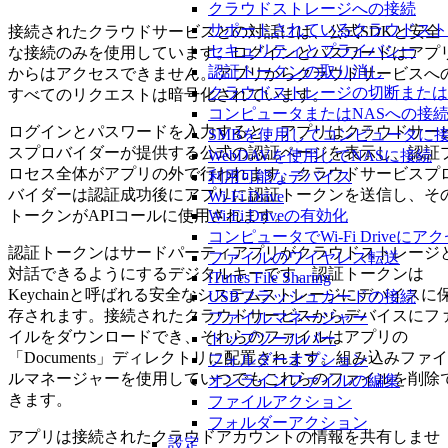
クラウドストレージへの接続
サポートされているクラウドス
接続されたクラウドサービスとの対話には、公式SDKと安全
セキュリティとプライバシー
な接続のみを使用しています。ログインとパスワードはアプ
認証トークンの取り消し
からはアクセスできません。アプリからクラウドサービスへ
クラウドストレージの切断または
すべてのリクエストは暗号化されています。
コンピュータまたはNASへの接
ログインとパスワードを入力すると、アプリはクラウドサー
SMBを使用してコンピュータに
スプロバイダーが提供する公式の認証ページを表示し、認証
WebDAVを使用してNASに接続
ロセス全体がアプリの外で行われます。クラウドサービスプ
利用可能なデバイス
バイダーは認証成功後にアプリに認証トークンを送信し、そ
Wi-Fi Drive
Wi-Fi Driveの有効化
トークンがAPIコールに使用されます。
コンピュータでWi-Fi Driveにア
認証トークンはサードパーティアプリがクラウドストレージ
ファイルのワイヤレス転送
対話できるようにするデジタルキーです。認証トークンは
iTunes File Sharing
Keychainと呼ばれる安全なシステムストレージにデバイスに
USBフラッシュカードの接続
存されます。接続されたクラウドサービスからデバイスにフ
ファイルマネージャー
イルをダウンロードでき、それらのファイルはアプリの
トップツールバー
「Documents」ディレクトリに配置されます。組み込みファイ
フォルダーオプション
ルマネージャーを使用していつでもこれらのファイルを削除
オンラインファイルの編集
きます。
ファイルアクション
フォルダーアクション
アプリは接続されたクラウドアカウントの情報を共有しませ
設定