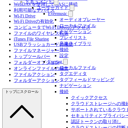
ドキュメント
WebDAVを使用してNASに接続
ユーザーガイド
利用可能なデバイス
Evermusic
Wi-Fi Drive
オーディオプレーヤー
Wi-Fi Driveの有効化
ローカルファイル
コンピュータでWi-Fi Driveにアクセス
ナビゲーション
ファイルのワイヤレス転送
プレイリスト
iTunes File Sharing
音楽ライブラリ
USBフラッシュカードの接続
接続
ファイルマネージャー
設定
トップツールバー
Evertag
フォルダーオプション
ローカルファイル
オンラインファイルの編集
タグエディタ
ファイルアクション
タグフィールドマッピング
フォルダーアクション
ナビゲーション
接続
トップにスクロール
クイックアクセス
クラウドストレージへの接
サポートされているクラウ
セキュリティとプライバシ
認証トークンの取り消し
クラウドストレージの切断