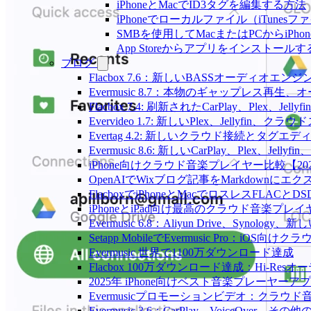
iPhoneとMacでID3タグを編集する方法
iPhoneでローカルファイル（iTune
SMBを使用してMacまたはPCからiPh
App Storeからアプリをインスト
ブログ
Flacbox 7.6：新しいBASSオーディ
Evermusic 8.7：本物のギャップレ
Flacbox 7.4: 刷新されたCarPlay、Plex、Jell
Evervideo 1.7: 新しいPlex、Jellyf
Evertag 4.2: 新しいクラウド接続とタグエ
Evermusic 8.6: 新しいCarPlay、Plex、Je
iPhone向けクラウド音楽プレイヤー比較【20
OpenAIでWixブログ記事をMarkdownにエ
FlacboxでiPhoneとMacでロスレスFLACとD
iPhoneとiPad向け最高のクラウド音楽プレイ
Evermusic 6.8：Aliyun Drive、Synolog
Setapp MobileでEvermusic Pro：iOS
Evermusic 世界で1100万ダウンロード達成
Flacbox 100万ダウンロード達成：Hi-Resオ
2025年 iPhone向けベスト音楽プレーヤーア
Evermusicプロモーションビデオ：クラウ
Evermusic 3.6：CarPlay、VoiceOver、そ