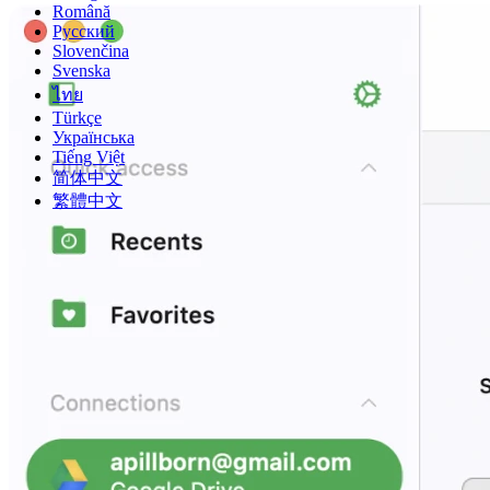
Română
Русский
Slovenčina
Svenska
ไทย
Türkçe
Українська
Tiếng Việt
简体中文
繁體中文