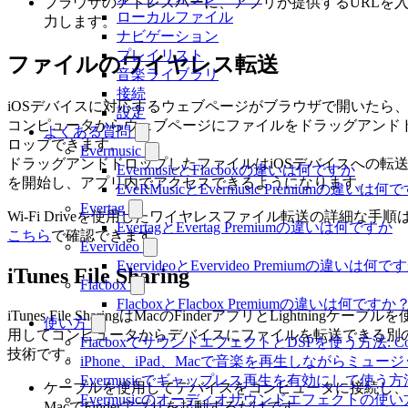
ブラウザのアドレスバーに、アプリが提供するURLを
ローカルファイル
力します。
ナビゲーション
プレイリスト
ファイルのワイヤレス転送
音楽ライブラリ
接続
iOSデバイスに対応するウェブページがブラウザで開いたら
設定
コンピュータからウェブページにファイルをドラッグアンド
よくある質問
ロップできます。
Evermusic
ドラッグアンドドロップしたファイルはiOSデバイスへの転
EvermusicとFlacboxの違いは何ですか
を開始し、アプリ内でアクセスできるようになります。
EveRMusicとEvermusic Premiumの違いは何
Evertag
Wi-Fi Driveを使用したワイヤレスファイル転送の詳細な手順
EvertagとEvertag Premiumの違いは何ですか
こちら
で確認できます。
Evervideo
EvervideoとEvervideo Premiumの違いは何
iTunes File Sharing
Flacbox
FlacboxとFlacbox Premiumの違いは何ですか
iTunes File SharingはMacのFinderアプリとLightningケーブルを
使い方
用してコンピュータからデバイスにファイルを転送できる別
FlacboxでサウンドエフェクトとDSPを使う方法: Comp
技術です。
iPhone、iPad、Macで音楽を再生しながらミ
Evermusicでギャップレス再生を有効にして使う方
ケーブルを使用してデバイスをコンピュータに接続し、
Evermusicのオーディオサウンドエフェクト
MacでFinderアプリを起動するだけです。