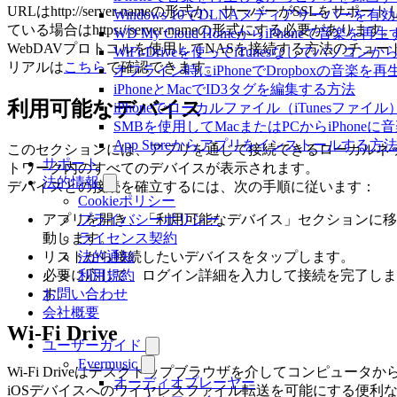
URLはhttp://server-nameの形式か、サーバーがSSLをサポート
Windows 10でDLNAメディアサーバーを有
ている場合はhttps://server-nameの形式にする必要があります。
WD My Cloud HomeからiPhoneで音楽を再
WebDAVプロトコルを使用してNASを接続する方法のチュー
WiFi-Driveを使ってiTunesなしでパソコ
リアルは
こちら
で確認できます。
オフライン時にiPhoneでDropboxの音楽を
iPhoneとMacでID3タグを編集する方法
利用可能なデバイス
iPhoneでローカルファイル（iTunesファ
SMBを使用してMacまたはPCからiPhone
App Storeからアプリをインストールす
このセクションには、アプリを通じて接続できるローカルネ
サポート
トワーク内のすべてのデバイスが表示されます。
法的情報
デバイスとの接続を確立するには、次の手順に従います：
Cookieポリシー
アプリを開き、「利用可能なデバイス」セクションに移
プライバシーポリシー
動します。
ライセンス契約
リストから接続したいデバイスをタップします。
法的通知
必要に応じて、ログイン詳細を入力して接続を完了しま
利用規約
す。
お問い合わせ
会社概要
Wi-Fi Drive
ユーザーガイド
Evermusic
Wi-Fi Driveはデスクトップブラウザを介してコンピュータか
オーディオプレーヤー
iOSデバイスへのワイヤレスファイル転送を可能にする便利