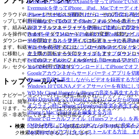
ファイルマネージャー
EvermusicとSanDiskのiXpandを使ってiP
Evermusicを使ってiPhone、iPad、Macでオー
クラウドストレージサービスを接続したら、そのアイコンを
iPhoneまたはMacに保存されたローカル音楽を再
ップして利用可能なすべてのファイルとフォルダーを表示し
Evermusic と Flacbox で iPhone、iPad
す。組み込みファイルマネージャーを使用してこれらのファ
USBフラッシュドライブをiPhoneに接続して音
ルを操作できます — ダウンロード、名前の変更、移動など。
Finderを使ってMacからiPhoneまたはiPadにフ
ダウンロードを開始すると、ファイルは転送キューに表示さ
SMBプロトコルを使用してコンピュータからiPho
ます。転送キューを表示するには、「ローカルファイル」タ
WiFi-Driveを使ってパソコンからiPhoneにワ
に移動し、左上隅の回転する矢印をタップします。ダウンロ
クラウドストレージにファイルをアップロードしてEverm
ドされたすべてのファイルとフォルダーは「ローカルファイ
Evermusic、Flacbox、EvertagからBluesou
ル」セクションで利用できます。
YouTubeから音楽をダウンロードしてiPhoneで
Googleアカウントからサードパーティアプリを切
iPhoneで音楽を再生しながらビデオを録画する方
トップツールバー
Windows 10でDLNAメディアサーバーを有効にし
WD My Cloud HomeからiPhoneで音楽を再生する
ナビゲーションバーの下に便利に配置されたトップツールバ
WiFi-Driveを使ってiTunesなしでパソコンから
には、簡単にアクセスできるいくつかの便利なアクションが
オフライン時にiPhoneでDropboxの音楽を再生する
ります。このツールバーは下方向のスワイプジェスチャーで
iPhoneとMacでID3タグを編集する方法
示・非表示にできます。利用可能なアクション：
iPhoneでローカルファイル（iTunesファイル）
SMBを使用してMacまたはPCからiPhoneに音楽
検索
：このオプションは現在のディレクトリ内でクイッ
App Storeからアプリをインストールする方
ク検索を実行できるようにします。