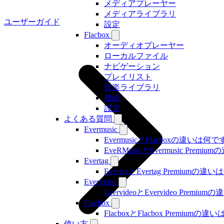
メディアプレーヤー
メディアライブラリ
ユーザーガイド
設定
Flacbox
オーディオプレーヤー
ローカルファイル
ナビゲーション
プレイリスト
音楽ライブラリ
接続
設定
よくある質問
Evermusic
EvermusicとFlacboxの違いは何
EveRMusicとEvermusic Prem
Evertag
EvertagとEvertag Premiumの
Evervideo
EvervideoとEvervideo Prem
Flacbox
FlacboxとFlacbox Premium
使い方