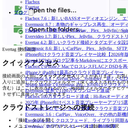
Flacbox
Evertag
ブログ
Flacbox 7.6：新しいBASSオーディオエン
Evermusic 8.7：本物のギャップレス再生
Flacbox 7.4: 刷新されたCarPlay、Plex、Jellyfin
Evervideo 1.7: 新しいPlex、Jellyfin、ク
Evertag 4.2: 新しいクラウド接続とタグエディタ
Evermusic 8.6: 新しいCarPlay、Plex、Jellyfi
Evertag 接続画面
iPhone向けクラウド音楽プレイヤー比較【2026年
OpenAIでWixブログ記事をMarkdownにエクスポー
クイックアクセス
FlacboxでiPhoneとMacでロスレスFLACとDSDを
iPhoneとiPad向け最高のクラウド音楽プレイヤー
接続画面の上部に
クイックアクセス
リストがあります。お気
Evermusic 6.8：Aliyun Drive、Synology、新しい
入りに追加したクラウドフォルダー（深くネストされたもの
Setapp MobileでEvermusic Pro：iOS向けクラ
含む）はここに表示されるので、毎回親フォルダーをナビゲ
Evermusic 世界で1100万ダウンロード達成
トせずに直接ジャンプできます。
Flacbox 100万ダウンロード達成：Hi-Resオーディ
2025年 iPhone向けベスト音楽プレーヤーアプリ5選
クラウドストレージへの接続
Evermusicプロモーションビデオ：クラウド音楽
Evermusic 3.6：CarPlay、VoiceOver、その他の新
「接続」タブを開く
Evermusic 3.1：クロスフェード、ライブラリ同
メニューから「クラウドストレージに接続」を選択
Evermusic 300万ダウンロード達成：機能概要