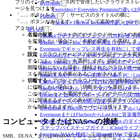
プリのインターフェース内で管理したいクラウドストレ
Evervideo
ージを見つけます。
EvervideoとEvervideo Premiumの
「…」ボタンをタップ：サービスのタイトルの横に
Flacbox
「…」ボタンがあります。タップして追加オプションに
FlacboxとFlacbox Premiumの違いは
アクセスします。
使い方
名前の変更
：リスト内でのクラウドサービスの名
FlacboxでサウンドエフェクトとDSPを使う方法: 
を変更したい場合は、「名前の変更」を選択しま
iPhone、iPad、Macで音楽を再生しな
す。
Evermusicでギャップレス再生を有効にして
設定
：クラウドサービスの設定や認証データを変
Evermusicのオーディオサウンドエフ
するには、「設定」を選択します。認証トークン
Apple Musicのプレイリストをエクスポートし
期限切れになった場合、接続されたクラウドサー
Internet ArchiveまたはLive Music Ar
スを再認証する必要があることがあります。
Kodi DLNAサーバーを使用してMac / PC / L
切断する
：アプリとクラウドサービスの接続を完
CarPlayを使ってiPhoneで自分の音楽を再生
に切断したい場合は、「切断する」を選択します
Spotifyのローカルトラックのアルバム
このオプションを選択すると、このクラウドサー
iPhoneまたはMACでオーディオファイル
スに関連するすべての曲がアプリの音楽ライブラ
Evermusicでデバイス間の音楽ライブラ
から削除されますが、サーバーには残ります。
Evermusic & Flacboxでプレイリ
EvermusieまたはFlacboxからLast.fm
コンピュータまたはNASへの接続
iPhone と Mac で Evermusic と Fl
ステップバイステップガイド：iCloudライブラリを
Synology NASを接続してiPhoneやMacで
SMB、DLNA、またはWebDAVプロトコルを使用して、コン