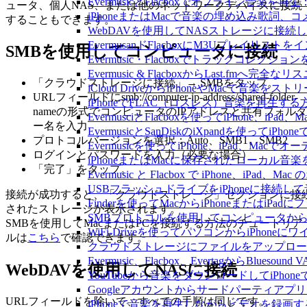
EvermusicとFlacboxでオフライン
ュータ、個人NAS、または他のネットワークデバイスに接続
iPhoneまたはMacで音楽の埋め込み歌詞、
することもできます。
WebDAVを使用してNASストレージに接続し、
EvermusanドFlacboxにM3Uプレイリス
SMBを使用してコンピュータに接続
Evermusic・Flacboxでトラックコレク
Evermusic & FlacboxからLast.fmへ
「クラウドストレージに接続」→ SMBをタップ。
iCloud DriveからiPhoneやMacで音楽を
URLフィールドにsmb://computer-ip-address/shared-folder-
iPhoneでFLAC（ロスレス）音楽を再生する
nameの形式でコンピュータのIPアドレスと共有フォルダ
EvermusciとFlacboxを使ってiPhon
ー名を入力
EvermusicとSanDiskのiXpandを使っ
プロトコルバージョンを選択：Auto、SMB1、SMB2
Evermusicを使ってiPhone、iPad、Ma
ログインとパスワードを入力（必要な場合）
iPhoneまたはMacに保存されたローカル音
「完了」をタップ。
Evermusic と Flacbox で iPhone、i
USBフラッシュドライブをiPhoneに接続
接続が成功すると、「クラウドストレージ」セクションに接
Finderを使ってMacからiPhoneまたはiP
されたストレージが表示されます。
SMBプロトコルを使用してコンピュータからi
SMBを使用してMacまたはPCを接続する方法のチュートリア
WiFi-Driveを使ってパソコンからiPho
ルは
こちら
で確認できます。
クラウドストレージにファイルをアップロードしてEv
Evermusic、Flacbox、EvertagからBlu
WebDAVを使用してNASに接続
YouTubeから音楽をダウンロードしてiPho
Googleアカウントからサードパーティアプ
URLフィールドを除いて、すべての手順は同じです。
iPhoneで音楽を再生しながらビデオを録画