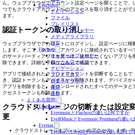
ん。ウェブブラウザでアカウント設定ページを開くことで、
Evervideo
つでもクラウドアカウントへのアクセスを取り消すことがで
ナビゲーション
ます。
ファイル
プレイリスト
認証トークンの取り消し
メディアプレーヤー
メディアライブラリ
設定
ウェブブラウザでアカウントにログインし、設定ページに移
Flacbox
します。そこで、クラウドアカウントに接続されているすべ
オーディオプレーヤー
のサードパーティアプリを見つけ、使用したくないアプリを
ローカルファイル
除できます。詳細な手順は
こちら
で確認できます。
ナビゲーション
アプリで接続されたクラウドアカウントを切断することもで
プレイリスト
き、認証トークンもデバイスから削除されます。デバイスか
音楽ライブラリ
アプリを削除すると、ダウンロードされたすべてのデータと
接続
クセストークンも削除されます。
設定
よくある質問
クラウドストレージの切断または設定
Evermusic
EvermusicとFlacboxの違いは何ですか
更
EveRMusicとEvermusic Premiumの
Evertag
クラウドストレージオプションへのアクセス：まず、ア
EvertagとEvertag Premiumの違いは何