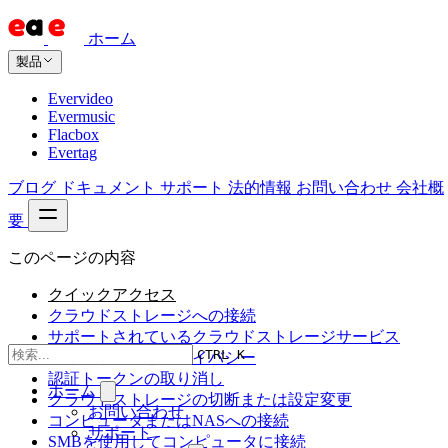
ホーム
製品
Evervideo
Evermusic
Flacbox
Evertag
ブログ
ドキュメント
サポート
法的情報
お問い合わせ
会社概
要
このページの内容
クイックアクセス
クラウドストレージへの接続
サポートされているクラウドストレージサービス
CTRL K
セキュリティとプライバシー
認証トークンの取り消し
ホーム
クラウドストレージの切断または設定変更
お問い合わせ
コンピュータまたはNASへの接続
サポート
SMBを使用してコンピュータに接続