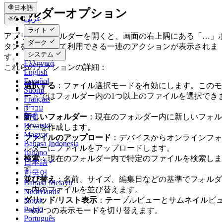
日本語
フォルダーオプション
عربي
Català
ライト
アプリ内でフォルダーを開くと、画面の右上隅にある「…」
Čeština
ダーク
Dansk
タンをタップして利用できる一連のアクションが表示されま
Deutsch
システム
す。
Ελληνικά
これらのアクションの詳細：
English
Español
選択する
：ファイル選択モードを有効にします。このモ
Suomi
ードではフォルダー内の1つ以上のファイルを選択でき
Français
す。
עברית
हिन्दी
新しいフォルダー
：現在のフォルダー内に新しいフォル
Hrvatski
ダーを作成します。
Magyar
ファイルのアップロード
：デバイスからオンラインフォ
Bahasa Indonesia
ルダーにファイルをアップロードします。
Italiano
検索
：現在のフォルダー内で特定のファイルを検索しま
日本語
す。
한국어
並び替え
：名前、サイズ、編集日などの基準でフォルダ
Bahasa Melayu
ー内のファイルを並び替えます。
Nederlands
グリッド/リスト表示
：テーブルビューとサムネイルビ
Norsk
Polski
ーの2つの表示モードを切り替えます。
Português