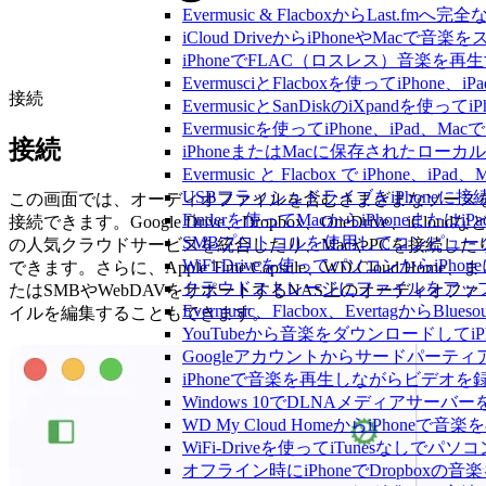
Evermusic & FlacboxからLast
iCloud DriveからiPhoneやMac
iPhoneでFLAC（ロスレス）音楽を再
EvermusciとFlacboxを使ってiP
接続
EvermusicとSanDiskのiXpand
Evermusicを使ってiPhone、iPad
接続
iPhoneまたはMacに保存されたロー
Evermusic と Flacbox で iPho
USBフラッシュドライブをiPhone
この画面では、オーディオファイルを含むさまざまなソース
Finderを使ってMacからiPhoneまた
接続できます。Google Drive、Dropbox、OneDrive、iCloudな
SMBプロトコルを使用してコンピュータ
の人気クラウドサービスを統合したり、MacやPCを接続した
WiFi-Driveを使ってパソコンからi
できます。さらに、Apple Time Capsule、WD Cloud Home、ま
クラウドストレージにファイルをアップロードし
たはSMBやWebDAVをサポートするNAS上のオーディオファ
Evermusic、Flacbox、Evertagか
イルを編集することもできます。
YouTubeから音楽をダウンロードしてi
Googleアカウントからサードパーテ
iPhoneで音楽を再生しながらビデオを
Windows 10でDLNAメディアサーバ
WD My Cloud HomeからiPhoneで
WiFi-Driveを使ってiTunesなしで
オフライン時にiPhoneでDropboxの