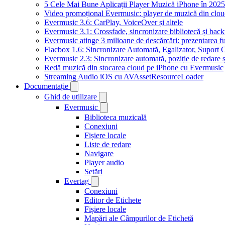
5 Cele Mai Bune Aplicații Player Muzică iPhone în 2025
Video promoțional Evermusic: player de muzică din clo
Evermusic 3.6: CarPlay, VoiceOver și altele
Evermusic 3.1: Crossfade, sincronizare bibliotecă și bac
Evermusic atinge 3 milioane de descărcări: prezentarea fu
Flacbox 1.6: Sincronizare Automată, Egalizator, Supor
Evermusic 2.3: Sincronizare automată, poziție de redare ș
Redă muzică din stocarea cloud pe iPhone cu Evermusic
Streaming Audio iOS cu AVAssetResourceLoader
Documentație
Ghid de utilizare
Evermusic
Biblioteca muzicală
Conexiuni
Fișiere locale
Liste de redare
Navigare
Player audio
Setări
Evertag
Conexiuni
Editor de Etichete
Fișiere locale
Mapări ale Câmpurilor de Etichetă