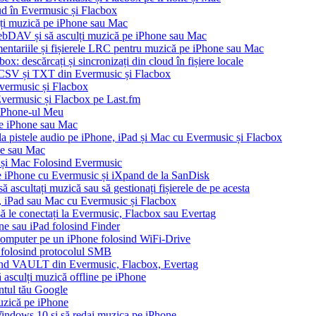
oud în Evermusic și Flacbox
ți muzică pe iPhone sau Mac
bDAV și să asculți muzică pe iPhone sau Mac
mentariile și fișierele LRC pentru muzică pe iPhone sau Mac
x: descărcați și sincronizați din cloud în fișiere locale
, CSV și TXT din Evermusic și Flacbox
Evermusic și Flacbox
 Evermusic și Flacbox pe Last.fm
iPhone-ul Meu
pe iPhone sau Mac
 la pistele audio pe iPhone, iPad și Mac cu Evermusic și Flacbox
ne sau Mac
 și Mac Folosind Evermusic
e iPhone cu Evermusic și iXpand de la SanDisk
 ascultați muzică sau să gestionați fișierele de pe acesta
e, iPad sau Mac cu Evermusic și Flacbox
 să le conectați la Evermusic, Flacbox sau Evertag
ne sau iPad folosind Finder
n computer pe un iPhone folosind WiFi-Drive
e folosind protocolul SMB
ound VAULT din Evermusic, Flacbox, Evertag
asculți muzică offline pe iPhone
ontul tău Google
muzică pe iPhone
ndows 10 și să redai muzica pe iPhone