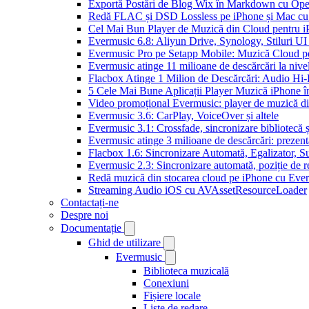
Exportă Postări de Blog Wix în Markdown cu Op
Redă FLAC și DSD Lossless pe iPhone și Mac cu
Cel Mai Bun Player de Muzică din Cloud pentru i
Evermusic 6.8: Aliyun Drive, Synology, Stiluri UI
Evermusic Pro pe Setapp Mobile: Muzică Cloud p
Evermusic atinge 11 milioane de descărcări la nive
Flacbox Atinge 1 Milion de Descărcări: Audio Hi
5 Cele Mai Bune Aplicații Player Muzică iPhone î
Video promoțional Evermusic: player de muzică d
Evermusic 3.6: CarPlay, VoiceOver și altele
Evermusic 3.1: Crossfade, sincronizare bibliotecă 
Evermusic atinge 3 milioane de descărcări: prezenta
Flacbox 1.6: Sincronizare Automată, Egalizator,
Evermusic 2.3: Sincronizare automată, poziție de re
Redă muzică din stocarea cloud pe iPhone cu Eve
Streaming Audio iOS cu AVAssetResourceLoader
Contactați-ne
Despre noi
Documentație
Ghid de utilizare
Evermusic
Biblioteca muzicală
Conexiuni
Fișiere locale
Liste de redare