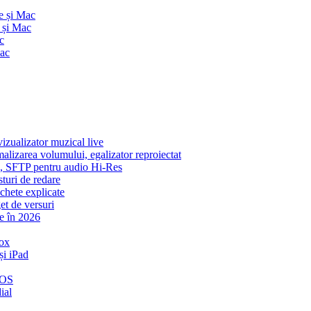
e și Mac
 și Mac
c
Mac
zualizator muzical live
malizarea volumului, egalizator reproiectat
ic, SFTP pentru audio Hi-Res
sturi de redare
ichete explicate
et de versuri
e în 2026
ox
și iPad
iOS
ial