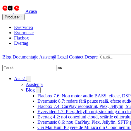
Acasă
Produse
Evervideo
Evermusic
Flacbox
Evertag
Blog
Documentație
Asistență
Legal
Contact
Despre
⌘
K
Acasă
Asistență
Blog
Flacbox 7.6: Nou motor audio BASS, efecte, DSP și
Evermusic 8.7: redare fără pauze reală, efecte audi
Flacbox 7.4: CarPlay reconstruit, Plex, Jellyfin, 
Evervideo 1.7: Plex, Jellyfin noi, streaming din clo
Evertag 4.2: noi conexiuni cloud, setările editorulu
Evermusic 8.6: nou CarPlay, Plex, Jellyfin, SFTP ș
Cei Mai Buni Playere de Muzică din Cloud pentru