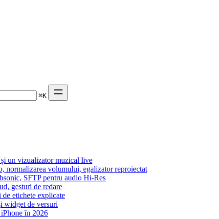
⌘
K
 un vizualizator muzical live
o, normalizarea volumului, egalizator reproiectat
Subsonic, SFTP pentru audio Hi-Res
ud, gesturi de redare
i de etichete explicate
i widget de versuri
 iPhone în 2026