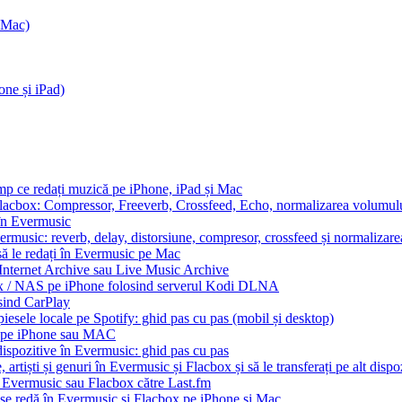
v Mac)
one și iPad)
imp ce redați muzică pe iPhone, iPad și Mac
Flacbox: Compressor, Freeverb, Crossfeed, Echo, normalizarea volumului
 în Evermusic
ermusic: reverb, delay, distorsiune, compresor, crossfeed și normalizar
să le redați în Evermusic pe Mac
 Internet Archive sau Live Music Archive
ux / NAS pe iPhone folosind serverul Kodi DLNA
sind CarPlay
esele locale pe Spotify: ghid pas cu pas (mobil și desktop)
io pe iPhone sau MAC
dispozitive în Evermusic: ghid pas cu pas
artiști și genuri în Evermusic și Flacbox și să le transferați pe alt dispo
n Evermusic sau Flacbox către Last.fm
 se redă în Evermusic și Flacbox pe iPhone și Mac