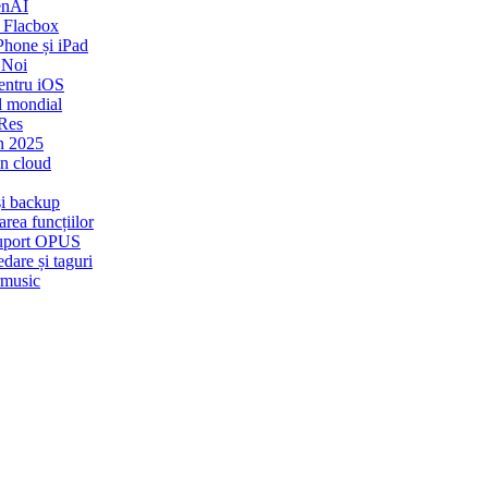
enAI
 Flacbox
Phone și iPad
 Noi
entru iOS
l mondial
-Res
n 2025
in cloud
și backup
rea funcțiilor
 Suport OPUS
dare și taguri
rmusic