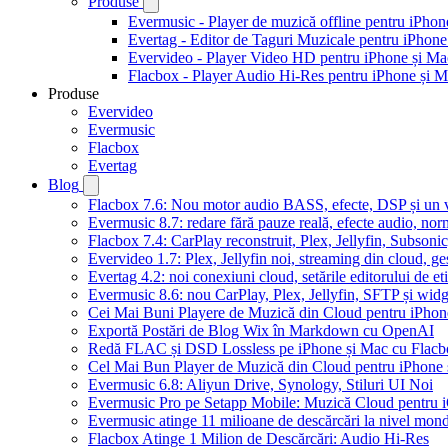
Produse
Evermusic - Player de muzică offline pentru iPhon
Evertag - Editor de Taguri Muzicale pentru iPhone
Evervideo - Player Video HD pentru iPhone și Ma
Flacbox - Player Audio Hi-Res pentru iPhone și 
Produse
Evervideo
Evermusic
Flacbox
Evertag
Blog
Flacbox 7.6: Nou motor audio BASS, efecte, DSP și un vi
Evermusic 8.7: redare fără pauze reală, efecte audio, nor
Flacbox 7.4: CarPlay reconstruit, Plex, Jellyfin, Subson
Evervideo 1.7: Plex, Jellyfin noi, streaming din cloud, ge
Evertag 4.2: noi conexiuni cloud, setările editorului de et
Evermusic 8.6: nou CarPlay, Plex, Jellyfin, SFTP și widg
Cei Mai Buni Playere de Muzică din Cloud pentru iPhon
Exportă Postări de Blog Wix în Markdown cu OpenAI
Redă FLAC și DSD Lossless pe iPhone și Mac cu Flacb
Cel Mai Bun Player de Muzică din Cloud pentru iPhone 
Evermusic 6.8: Aliyun Drive, Synology, Stiluri UI Noi
Evermusic Pro pe Setapp Mobile: Muzică Cloud pentru 
Evermusic atinge 11 milioane de descărcări la nivel mond
Flacbox Atinge 1 Milion de Descărcări: Audio Hi-Res