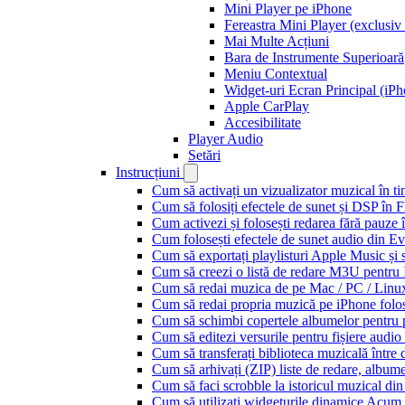
Mini Player pe iPhone
Fereastra Mini Player (exclusi
Mai Multe Acțiuni
Bara de Instrumente Superioară
Meniu Contextual
Widget-uri Ecran Principal (iPh
Apple CarPlay
Accesibilitate
Player Audio
Setări
Instrucțiuni
Cum să activați un vizualizator muzical în t
Cum să folosiți efectele de sunet și DSP în 
Cum activezi și folosești redarea fără pauze
Cum folosești efectele de sunet audio din Ev
Cum să exportați playlisturi Apple Music și 
Cum să creezi o listă de redare M3U pentru
Cum să redai muzica de pe Mac / PC / Lin
Cum să redai propria muzică pe iPhone folo
Cum să schimbi copertele albumelor pentru pi
Cum să editezi versurile pentru fișiere aud
Cum să transferați biblioteca muzicală între 
Cum să arhivați (ZIP) liste de redare, albume, 
Cum să faci scrobble la istoricul muzical di
Cum să utilizați widgeturile dinamice Acum