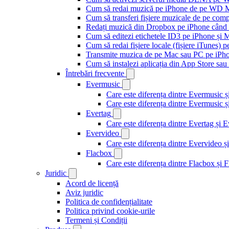
Cum să redai muzică pe iPhone de pe WD
Cum să transferi fișiere muzicale de pe com
Redați muzică din Dropbox pe iPhone când s
Cum să editezi etichetele ID3 pe iPhone și 
Cum să redai fișiere locale (fișiere iTunes) 
Transmite muzica de pe Mac sau PC pe iPh
Cum să instalezi aplicația din App Store sau 
Întrebări frecvente
Evermusic
Care este diferența dintre Evermusic 
Care este diferența dintre Evermusic
Evertag
Care este diferența dintre Evertag și
Evervideo
Care este diferența dintre Evervideo
Flacbox
Care este diferența dintre Flacbox și
Juridic
Acord de licență
Aviz juridic
Politica de confidențialitate
Politica privind cookie-urile
Termeni și Condiții