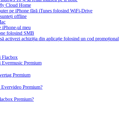
 My Cloud Home
puter pe iPhone fără iTunes folosind WiFi-Drive
unteți offline
Mac
pe iPhone-ul meu
one folosind SMB
să activezi achiziția din aplicație folosind un cod promoțional
și Flacbox
 și Evermusic Premium
 Evertag Premium
 și Evervideo Premium?
 Flacbox Premium?