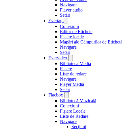
Navigare
Player audio
Setări
Evertag
Conexiuni
Editor de Etichete
Fișiere locale
Mapări ale Câmpurilor de Etichetă
Navigare
Setări
Evervideo
Biblioteca Media
Fișiere
Liste de redare
Navigare
Player Media
Setări
Flacbox
Bibliotecă Muzicală
Conexiuni
Fișiere Locale
Liste de Redare
Navigare
Secțiuni