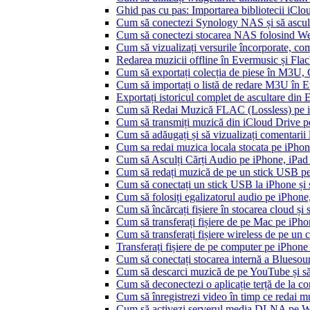
Ghid pas cu pas: Importarea bibliotecii iCl
Cum să conectezi Synology NAS și să ascul
Cum să conectezi stocarea NAS folosind We
Cum să vizualizați versurile încorporate, co
Redarea muzicii offline în Evermusic și Flacbo
Cum să exportați colecția de piese în M3U
Cum să importați o listă de redare M3U în 
Exportați istoricul complet de ascultare din
Cum să Redai Muzică FLAC (Lossless) pe 
Cum să transmiți muzică din iCloud Drive 
Cum să adăugați și să vizualizați comentarii
Cum sa redai muzica locala stocata pe iPho
Cum să Asculți Cărți Audio pe iPhone, iPad
Cum să redați muzică de pe un stick USB p
Cum să conectați un stick USB la iPhone și să
Cum să folosiți egalizatorul audio pe iPhon
Cum să încărcați fișiere în stocarea cloud și
Cum să transferați fișiere de pe Mac pe iPho
Cum să transferați fișiere wireless de pe u
Transferați fișiere de pe computer pe iPhon
Cum să conectați stocarea internă a Blues
Cum să descarci muzică de pe YouTube și să 
Cum să deconectezi o aplicație terță de la c
Cum să înregistrezi video în timp ce redai 
Cum să activezi serverul media DLNA pe Wi