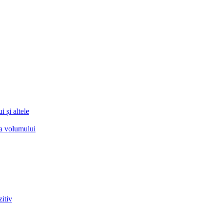
 și altele
ea volumului
zitiv