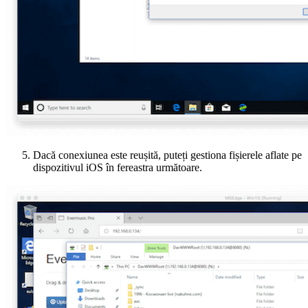
Dacă conexiunea este reușită, puteți gestiona fișierele aflate pe
dispozitivul iOS în fereastra următoare.