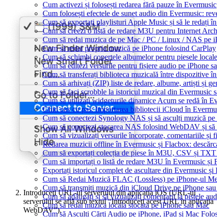
Cum activezi și folosești redarea fără pauze în Evermusic
Cum folosești efectele de sunet audio din Evermusic: reve
Cum să exportați playlisturi Apple Music și să le redați
Cum să creezi o listă de redare M3U pentru Internet Arc
Cum să redai muzica de pe Mac / PC / Linux / NAS pe 
Cum să redai propria muzică pe iPhone folosind CarPlay
Cum să schimbi copertele albumelor pentru piesele locale
Cum să editezi versurile pentru fișiere audio pe iPhone
Cum să transferați biblioteca muzicală între dispozitive 
Cum să arhivați (ZIP) liste de redare, albume, artiști și ge
Cum să faci scrobble la istoricul muzical din Evermusic 
Cum să utilizați widgeturile dinamice Acum se redă în E
Ghid pas cu pas: Importarea bibliotecii iCloud în Evermu
Cum să conectezi Synology NAS și să asculți muzică pe
Cum să conectezi stocarea NAS folosind WebDAV și să 
Cum să vizualizați versurile încorporate, comentariile ș
Redarea muzicii offline în Evermusic și Flacbox: descărcați
Cum să exportați colecția de piese în M3U, CSV și TXT
Cum să importați o listă de redare M3U în Evermusic și 
Exportați istoricul complet de ascultare din Evermusic și
Cum să Redai Muzică FLAC (Lossless) pe iPhone-ul M
Cum să transmiți muzică din iCloud Drive pe iPhone sa
Introduceți URL-ul serverului din aplicația iOS (URL-ul
Cum să adăugați și să vizualizați comentarii la pistele a
serverului se află sub textul “Introduceți acest URL în aplicația
Cum sa redai muzica locala stocata pe iPhone sau Mac
WebDAV”).
Cum să Asculți Cărți Audio pe iPhone, iPad și Mac Folo