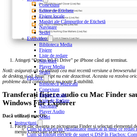
Conexiuni
Editor de Etichete
Fișiere locale
Mapări ale Câmpurilor de Etichetă
Navigare
Setări
Evervideo
Biblioteca Media
Fișiere
Liste de redare
Atingeți “Oprire Wi-Fi Drive” pe iPhone când ați terminat.
Navigare
Player Media
Notă: asigurați-vă că utilizați cea mai recentă versiune a browserului
Setări
de desktop și că JavaScript nu este dezactivat. Aceasta va rezolva ori
Flacbox
probleme dacă conexiunea nu poate fi stabilită.
Bibliotecă Muzicală
Conexiuni
Transferați fișiere audio cu Mac Finder sa
Fișiere Locale
Liste de Redare
Windows File Explorer
Navigare
Player Audio
Dacă utilizați macOS:
Setări
Instrucțiuni
Faceți clic dreapta pe pictograma Finder și selectați elementul d
Cum să activați un vizualizator muzical în timp ce redaț
meniu Conectare la server….
Cum să folosiți efectele de sunet și DSP în Flacbox: Com