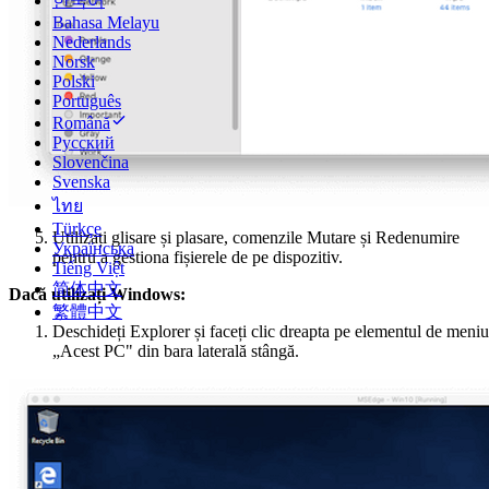
한국어
Bahasa Melayu
Nederlands
Norsk
Polski
Português
Română
Русский
Slovenčina
Svenska
ไทย
Türkçe
Utilizați glisare și plasare, comenzile Mutare și Redenumire
Українська
pentru a gestiona fișierele de pe dispozitiv.
Tiếng Việt
简体中文
Dacă utilizați Windows:
繁體中文
Deschideți Explorer și faceți clic dreapta pe elementul de meniu
„Acest PC" din bara laterală stângă.