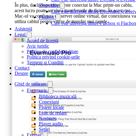
În plus, dacă dispozitivul este conectat la Mac printr-un cablu,
Evervideo
acest lucru poate accelera transferurile de fișiere. În acest caz,
Care este diferența dintre Evervideo și Eve
Mac-ul va configura un server online virtual, dar conexiunea va
Flacbox
utiliza cablul pentru viteze de transfer mai rapide.
Care este diferența dintre Flacbox și Flacb
Asistență
Legal
Acord de licență
Aviz juridic
Politica de confidențialitate
Politica privind cookie-urile
Termeni și Condiții
Contact
Despre
Ghid de utilizare
Evermusic
Biblioteca muzicală
Conexiuni
Fișiere locale
Liste de redare
Navigare
Player audio
Setări
Evertag