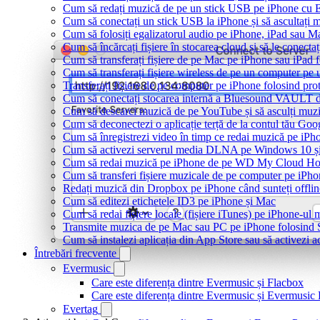
Cum să redați muzică de pe un stick USB pe iPhone cu 
Cum să conectați un stick USB la iPhone și să ascultați mu
Cum să folosiți egalizatorul audio pe iPhone, iPad sau 
Cum să încărcați fișiere în stocarea cloud și să le conect
Cum să transferați fișiere de pe Mac pe iPhone sau iPad 
Cum să transferați fișiere wireless de pe un computer pe
Transferați fișiere de pe computer pe iPhone folosind p
Cum să conectați stocarea internă a Bluesound VAULT d
Cum să descarci muzică de pe YouTube și să asculți muzi
Cum să deconectezi o aplicație terță de la contul tău Goo
Cum să înregistrezi video în timp ce redai muzică pe iPh
Cum să activezi serverul media DLNA pe Windows 10 și
Cum să redai muzică pe iPhone de pe WD My Cloud H
Cum să transferi fișiere muzicale de pe computer pe iPho
Redați muzică din Dropbox pe iPhone când sunteți offlin
Cum să editezi etichetele ID3 pe iPhone și Mac
Cum să redai fișiere locale (fișiere iTunes) pe iPhone-ul
Transmite muzica de pe Mac sau PC pe iPhone folosin
Cum să instalezi aplicația din App Store sau să activezi a
Întrebări frecvente
Evermusic
Care este diferența dintre Evermusic și Flacbox
Care este diferența dintre Evermusic și Evermusi
Evertag