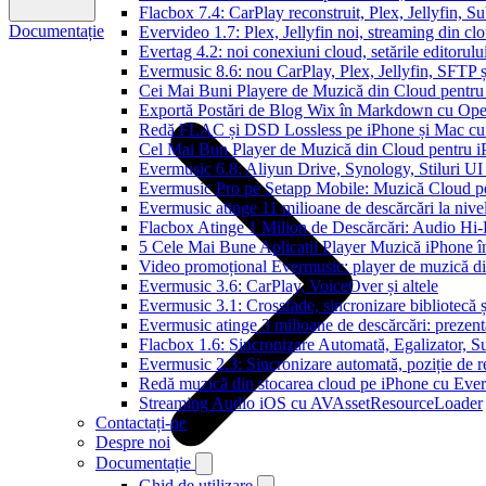
Flacbox 7.4: CarPlay reconstruit, Plex, Jellyfin, 
Documentație
Evervideo 1.7: Plex, Jellyfin noi, streaming din clo
Evertag 4.2: noi conexiuni cloud, setările editorulu
Evermusic 8.6: nou CarPlay, Plex, Jellyfin, SFTP ș
Cei Mai Buni Playere de Muzică din Cloud pentru
Exportă Postări de Blog Wix în Markdown cu Op
Redă FLAC și DSD Lossless pe iPhone și Mac cu
Cel Mai Bun Player de Muzică din Cloud pentru i
Evermusic 6.8: Aliyun Drive, Synology, Stiluri UI
Evermusic Pro pe Setapp Mobile: Muzică Cloud p
Evermusic atinge 11 milioane de descărcări la nive
Flacbox Atinge 1 Milion de Descărcări: Audio Hi
5 Cele Mai Bune Aplicații Player Muzică iPhone î
Video promoțional Evermusic: player de muzică d
Evermusic 3.6: CarPlay, VoiceOver și altele
Evermusic 3.1: Crossfade, sincronizare bibliotecă 
Evermusic atinge 3 milioane de descărcări: prezenta
Flacbox 1.6: Sincronizare Automată, Egalizator,
Evermusic 2.3: Sincronizare automată, poziție de re
Redă muzică din stocarea cloud pe iPhone cu Eve
Streaming Audio iOS cu AVAssetResourceLoader
Contactați-ne
Despre noi
Documentație
Ghid de utilizare