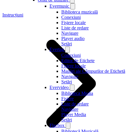
Evermusic
Biblioteca muzicală
Instrucțiuni
Conexiuni
Fișiere locale
Liste de redare
Navigare
Player audio
Setări
Evertag
Conexiuni
Editor de Etichete
Fișiere locale
Mapări ale Câmpurilor de Etichetă
Navigare
Setări
Evervideo
Biblioteca Media
Fișiere
Liste de redare
Navigare
Player Media
Setări
Flacbox
Bibliotecă Muzicală