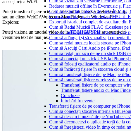
Cum să vizualizați versurile încorporate, co
aceeași rețea Wi-Fi.
Redarea muzicii offline în Evermusic și Flacbo
Cum să exportați colecția de piese în M3U
Puteți transfera fișiere wireless folosind un browser web de desktop
Cum să importați o listă de redare M3U în 
sau un client WebDAV precum Mac Finder sau Windows File
Exportați istoricul complet de ascultare din
Explorer.
Cum să Redai Muzică FLAC (Lossless) pe 
Puteți viziona un tutorial video de la
TECHGUYPH
sau puteți citi
Cum să transmiți muzică din iCloud Drive 
versiunea text de mai jos.
Cum să adăugați și să vizualizați comentarii
Cum sa redai muzica locala stocata pe iPho
Cum să Asculți Cărți Audio pe iPhone, iPad
Cum să redați muzică de pe un stick USB p
Cum să conectați un stick USB la iPhone și să
Cum să folosiți egalizatorul audio pe iPhon
Cum să încărcați fișiere în stocarea cloud și
Cum să transferați fișiere de pe Mac pe iPho
Cum să transferați fișiere wireless de pe u
Transferați fișiere de pe computer wi
Transferați fișiere audio cu Mac Find
Concluzie
Întrebări frecvente
Transferați fișiere de pe computer pe iPhon
Cum să conectați stocarea internă a Blues
Cum să descarci muzică de pe YouTube și să 
Cum să deconectezi o aplicație terță de la c
Cum să înregistrezi video în timp ce redai 