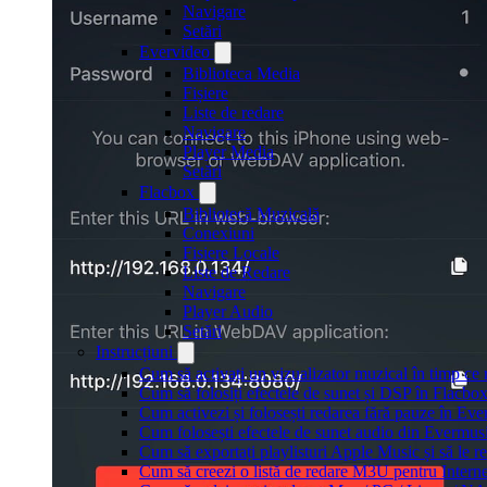
Navigare
Setări
Evervideo
Biblioteca Media
Fișiere
Liste de redare
Navigare
Player Media
Setări
Flacbox
Bibliotecă Muzicală
Conexiuni
Fișiere Locale
Liste de Redare
Navigare
Player Audio
Setări
Instrucțiuni
Cum să activați un vizualizator muzical în timp ce
Cum să folosiți efectele de sunet și DSP în Flacbo
Cum activezi și folosești redarea fără pauze în Ev
Cum folosești efectele de sunet audio din Evermusi
Cum să exportați playlisturi Apple Music și să le 
Cum să creezi o listă de redare M3U pentru Intern