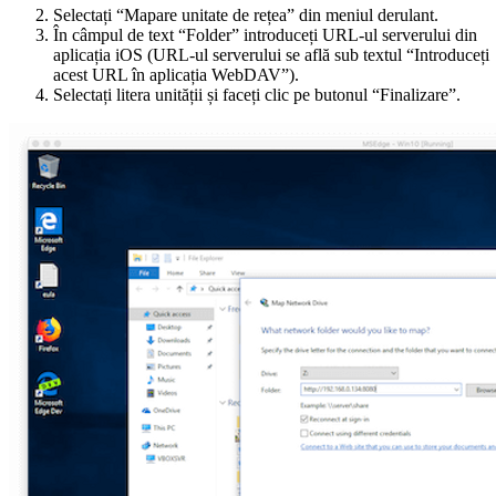
Selectați “Mapare unitate de rețea” din meniul derulant.
În câmpul de text “Folder” introduceți URL-ul serverului din
aplicația iOS (URL-ul serverului se află sub textul “Introduceți
acest URL în aplicația WebDAV”).
Selectați litera unității și faceți clic pe butonul “Finalizare”.