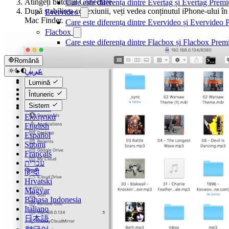
Atingeți butonul Conectare.
Care este diferența dintre Evertag și Evertag Prem
După stabilirea conexiunii, veți vedea conținutul iPhone-ului în
Evervideo
Mac Finder.
Care este diferența dintre Evervideo și Evervideo
Flacbox
Care este diferența dintre Flacbox și Flacbox Pre
Română
عربي
Català
Lumină
Čeština
Întuneric
Dansk
Sistem
Deutsch
Ελληνικά
English
Español
Suomi
Français
עברית
हिन्दी
Hrvatski
Magyar
Bahasa Indonesia
Italiano
日本語