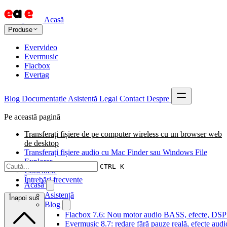
Acasă
Produse
Evervideo
Evermusic
Flacbox
Evertag
Blog
Documentație
Asistență
Legal
Contact
Despre
Pe această pagină
Transferați fișiere de pe computer wireless cu un browser web
de desktop
Transferați fișiere audio cu Mac Finder sau Windows File
Explorer
CTRL K
Concluzie
Întrebări frecvente
Acasă
Asistență
Înapoi sus
Blog
Flacbox 7.6: Nou motor audio BASS, efecte, DSP și
Evermusic 8.7: redare fără pauze reală, efecte audi