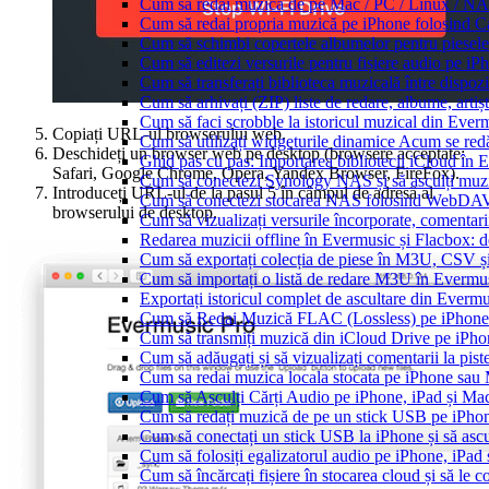
Cum să redai muzica de pe Mac / PC / Linux / N
Cum să redai propria muzică pe iPhone folosind C
Cum să schimbi copertele albumelor pentru piesele 
Cum să editezi versurile pentru fișiere audio pe 
Cum să transferați biblioteca muzicală între dispoz
Cum să arhivați (ZIP) liste de redare, albume, artișt
Cum să faci scrobble la istoricul muzical din Ever
Copiați URL-ul browserului web.
Cum să utilizați widgeturile dinamice Acum se red
Deschideți un browser web pe desktop (browsere acceptate:
Ghid pas cu pas: Importarea bibliotecii iCloud în 
Safari, Google Chrome, Opera, Yandex Browser, FireFox).
Cum să conectezi Synology NAS și să asculți muz
Introduceți URL-ul de la pasul 5 în câmpul de adresă al
Cum să conectezi stocarea NAS folosind WebDAV 
browserului de desktop.
Cum să vizualizați versurile încorporate, comentar
Redarea muzicii offline în Evermusic și Flacbox: des
Cum să exportați colecția de piese în M3U, CSV 
Cum să importați o listă de redare M3U în Evermu
Exportați istoricul complet de ascultare din Everm
Cum să Redai Muzică FLAC (Lossless) pe iPhon
Cum să transmiți muzică din iCloud Drive pe iPh
Cum să adăugați și să vizualizați comentarii la pi
Cum sa redai muzica locala stocata pe iPhone sau
Cum să Asculți Cărți Audio pe iPhone, iPad și Ma
Cum să redați muzică de pe un stick USB pe iPho
Cum să conectați un stick USB la iPhone și să ascul
Cum să folosiți egalizatorul audio pe iPhone, iPa
Cum să încărcați fișiere în stocarea cloud și să le