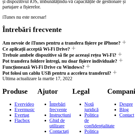
și dispozitivul iOS, îmbunătățindu-vă capacitățile de gestionare și
partajare a fișierelor.
iTunes nu este necesar!
Întrebări frecvente
Am nevoie de iTunes pentru a transfera fișiere pe iPhone?
Ce aplicații acceptă Wi-Fi Drive?
Trebuie ambele dispozitive să fie pe aceeași rețea Wi-Fi?
Pot transfera foldere întregi, nu doar fișiere individuale?
Funcționează Wi-Fi Drive cu Windows?
Pot folosi un cablu USB pentru a accelera transferul?
Ultima actualizare la
martie 17, 2022
Produse
Ajutor
Legal
Compani
Evervideo
Întrebări
Notă
Despre
Evermusic
frecvente
juridică
Blog
Evertag
Instrucțiuni
Politica
Contact
Flacbox
Ghid de
de
utilizare
confidențialitate
Contactați
Politica