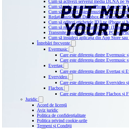
Cum să activezi serverul media DLNA pe Wi
Cum să redai muzică pe iPhone de pe WD
Cum să transferi fișiere muzicale de pe com
Redați muzică din Dropbox pe iPhone când s
Cum să editezi etichetele ID3 pe iPhone și 
Cum să redai fișiere locale (fișiere iTunes) 
Transmite muzica de pe Mac sau PC pe iPh
Cum să instalezi aplicația din App Store sau 
Întrebări frecvente
Evermusic
Care este diferența dintre Evermusic 
Care este diferența dintre Evermusic
Evertag
Care este diferența dintre Evertag și
Evervideo
Care este diferența dintre Evervideo
Flacbox
Care este diferența dintre Flacbox și
Juridic
Acord de licență
Aviz juridic
Politica de confidențialitate
Politica privind cookie-urile
Termeni și Condiții