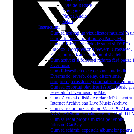
Liste de Redare
Navigare
Player Audio
Setări
Instrucțiuni
Cum să activați un vizualizator muzical în t
ce redați muzică pe iPhone, iPad și Mac
Cum să folosiți efectele de sunet și DSP în
Flacbox: Compressor, Freeverb, Crossfeed,
Echo, normalizarea volumului și altele
Cum activezi și folosești redarea fără pauze 
Evermusic
Cum folosești efectele de sunet audio din
Evermusic: reverb, delay, distorsiune,
compresor, crossfeed și normalizarea volumu
Cum să exportați playlisturi Apple Music și 
le redați în Evermusic pe Mac
Cum să creezi o listă de redare M3U pentru
Internet Archive sau Live Music Archive
Cum să redai muzica de pe Mac / PC / Linux
NAS pe iPhone folosind serverul Kodi D
Cum să redai propria muzică pe iPhone
folosind CarPlay
Cum să schimbi copertele albumelor pentru