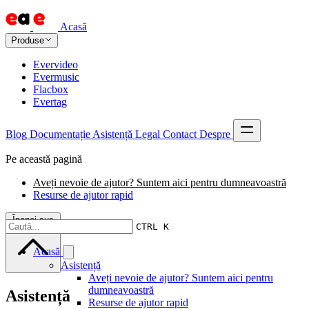
Acasă
Produse
Evervideo
Evermusic
Flacbox
Evertag
Blog
Documentație
Asistență
Legal
Contact
Despre
Pe această pagină
Aveți nevoie de ajutor? Suntem aici pentru dumneavoastră
Resurse de ajutor rapid
Înapoi sus
CTRL K
Acasă
Asistență
Aveți nevoie de ajutor? Suntem aici pentru
dumneavoastră
Asistență
Resurse de ajutor rapid