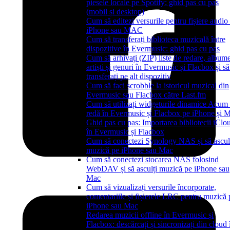
piesele locale pe Spotify: ghid pas cu pas
(mobil și desktop)
Cum să editezi versurile pentru fișiere audio
iPhone sau MAC
Cum să transferați biblioteca muzicală între
dispozitive în Evermusic: ghid pas cu pas
Cum să arhivați (ZIP) liste de redare, albume
artiști și genuri în Evermusic și Flacbox și să
transferați pe alt dispozitiv
Cum să faci scrobble la istoricul muzical din
Evermusic sau Flacbox către Last.fm
Cum să utilizați widgeturile dinamice Acum 
redă în Evermusic și Flacbox pe iPhone și 
Ghid pas cu pas: Importarea bibliotecii iClo
în Evermusic și Flacbox
Cum să conectezi Synology NAS și să ascul
muzică pe iPhone sau Mac
Cum să conectezi stocarea NAS folosind
WebDAV și să asculți muzică pe iPhone sau
Mac
Cum să vizualizați versurile încorporate,
comentariile și fișierele LRC pentru muzică 
iPhone sau Mac
Redarea muzicii offline în Evermusic și
Flacbox: descărcați și sincronizați din cloud 