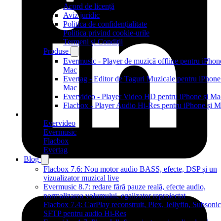
Acord de licență
Aviz juridic
Politica de confidențialitate
Politica privind cookie-urile
Termeni și Condiții
Produse
Evermusic - Player de muzică offline pentru iPhone
Mac
Evertag - Editor de Taguri Muzicale pentru iPhone
Mac
Evervideo - Player Video HD pentru iPhone și Ma
Flacbox - Player Audio Hi-Res pentru iPhone și 
Produse
Evervideo
Evermusic
Flacbox
Evertag
Blog
Flacbox 7.6: Nou motor audio BASS, efecte, DSP și un
vizualizator muzical live
Evermusic 8.7: redare fără pauze reală, efecte audio,
normalizarea volumului, egalizator reproiectat
Flacbox 7.4: CarPlay reconstruit, Plex, Jellyfin, Subsonic
SFTP pentru audio Hi-Res