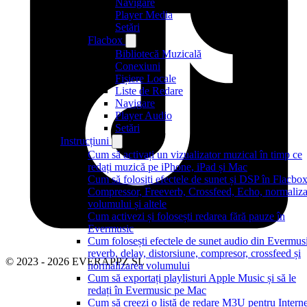
Navigare
Player Media
Setări
Flacbox
Bibliotecă Muzicală
Conexiuni
Fișiere Locale
Liste de Redare
Navigare
Player Audio
Setări
Instrucțiuni
Cum să activați un vizualizator muzical în timp ce
redați muzică pe iPhone, iPad și Mac
Cum să folosiți efectele de sunet și DSP în Flacbox
Compressor, Freeverb, Crossfeed, Echo, normaliza
volumului și altele
Cum activezi și folosești redarea fără pauze în
Evermusic
Cum folosești efectele de sunet audio din Evermus
reverb, delay, distorsiune, compresor, crossfeed și
© 2023 - 2026 EVERAPPZ SL
normalizarea volumului
Cum să exportați playlisturi Apple Music și să le
redați în Evermusic pe Mac
Cum să creezi o listă de redare M3U pentru Interne