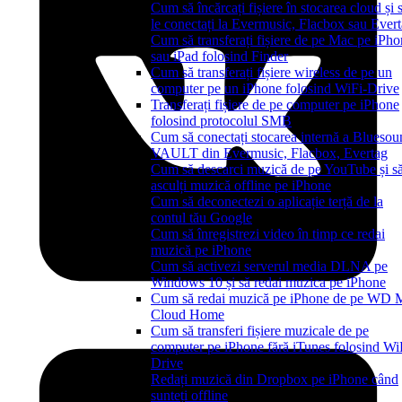
Cum să încărcați fișiere în stocarea cloud și 
le conectați la Evermusic, Flacbox sau Ever
Cum să transferați fișiere de pe Mac pe iPh
sau iPad folosind Finder
Cum să transferați fișiere wireless de pe un
computer pe un iPhone folosind WiFi-Drive
Transferați fișiere de pe computer pe iPhone
folosind protocolul SMB
Cum să conectați stocarea internă a Bluesou
VAULT din Evermusic, Flacbox, Evertag
Cum să descarci muzică de pe YouTube și s
asculți muzică offline pe iPhone
Cum să deconectezi o aplicație terță de la
contul tău Google
Cum să înregistrezi video în timp ce redai
muzică pe iPhone
Cum să activezi serverul media DLNA pe
Windows 10 și să redai muzica pe iPhone
Cum să redai muzică pe iPhone de pe WD 
Cloud Home
Cum să transferi fișiere muzicale de pe
computer pe iPhone fără iTunes folosind Wi
Drive
Redați muzică din Dropbox pe iPhone când
sunteți offline