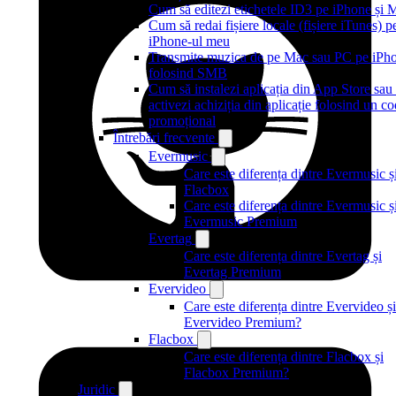
Cum să editezi etichetele ID3 pe iPhone și 
Cum să redai fișiere locale (fișiere iTunes) p
iPhone-ul meu
Transmite muzica de pe Mac sau PC pe iPh
folosind SMB
Cum să instalezi aplicația din App Store sau
activezi achiziția din aplicație folosind un c
promoțional
Întrebări frecvente
Evermusic
Care este diferența dintre Evermusic ș
Flacbox
Care este diferența dintre Evermusic ș
Evermusic Premium
Evertag
Care este diferența dintre Evertag și
Evertag Premium
Evervideo
Care este diferența dintre Evervideo și
Evervideo Premium?
Flacbox
Care este diferența dintre Flacbox și
Flacbox Premium?
Juridic