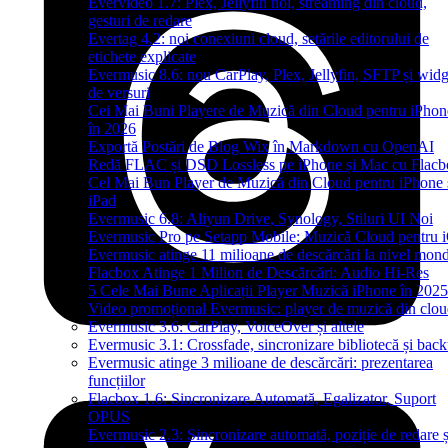
Evervideo 1.7: Plex, Jellyfin noi, streaming din cloud,
gesturi de redare
Evertag 4.2: noi conexiuni cloud, setările editorului de
etichete explicate
Evermusic 8.6: nou CarPlay, Plex, Jellyfin, SFTP și widg
de versuri
Cei Mai Buni Playere de Muzică din Cloud pentru iPhon
în 2026
Exportă Postări de Blog Wix în Markdown cu OpenAI
Redă FLAC și DSD Lossless pe iPhone și Mac cu Flacb
Cel Mai Bun Player de Muzică din Cloud pentru iPhone 
iPad
Evermusic 6.8: Aliyun Drive, Synology, Stiluri UI Noi
Evermusic Pro pe Setapp Mobile: Muzică Cloud pentru 
Evermusic atinge 11 milioane de descărcări la nivel mond
Flacbox Atinge 1 Milion de Descărcări: Audio Hi-Res
5 Cele Mai Bune Aplicații Player Muzică iPhone în 2025
Video promoțional Evermusic: player de muzică din clo
Evermusic 3.6: CarPlay, VoiceOver și altele
Evermusic 3.1: Crossfade, sincronizare bibliotecă și bac
Evermusic atinge 3 milioane de descărcări: prezentarea
funcțiilor
Flacbox 1.6: Sincronizare Automată, Egalizator, Suport
OPUS
Evermusic 2.3: Sincronizare automată, poziție de redare ș