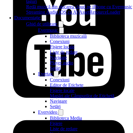
taguri
Redă muzică din stocarea cloud pe iPhone cu Evermusic
Streaming Audio iOS cu AVAssetResourceLoader
Documentație
Ghid de utilizare
Evermusic
Biblioteca muzicală
Conexiuni
Fișiere locale
Liste de redare
Navigare
Player audio
Setări
Evertag
Conexiuni
Editor de Etichete
Fișiere locale
Mapări ale Câmpurilor de Etichetă
Navigare
Setări
Evervideo
Biblioteca Media
Fișiere
Liste de redare