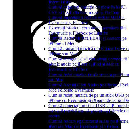
fișiere locale
Cum să exportați colecția de piese în M3U,
CSV și TXT din Evermusic și Flacbox
Cum să importați o listă de redare M3U în
Evermusic și Flacbox
Exportați istoricul complet de ascultare din
Evermusic și Flacbox pe Last.fm
Cum să Redai Muzică FLAC (Lossless) pe
iPhone-ul Meu
Cum să transmiți muzică din iCloud Drive p
iPhone sau Mac
Cum să adăugați și să vizualizați comentarii 
pistele audio pe iPhone, iPad și Mac cu
Evermusic și Flacbox
Cum sa redai muzica locala stocata pe iPho
sau Mac
Cum să Asculți Cărți Audio pe iPhone, iPad 
Mac Folosind Evermusic
Cum să redați muzică de pe un stick USB p
iPhone cu Evermusic și iXpand de la SanDi
Cum să conectați un stick USB la iPhone și 
ascultați muzică sau să gestionați fișierele de
acesta
Cum să folosiți egalizatorul audio pe iPhone
iPad sau Mac cu Evermusic și Flacbox