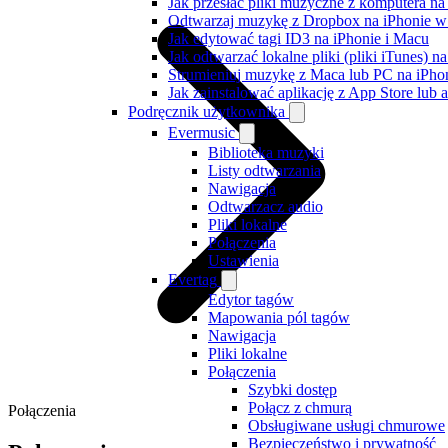
Jak przesłać pliki muzyczne z komputera n
Odtwarzaj muzykę z Dropbox na iPhonie w t
Jak edytować tagi ID3 na iPhonie i Macu
Jak odtwarzać lokalne pliki (pliki iTunes) 
Strumieniuj muzykę z Maca lub PC na iPh
Jak zainstalować aplikację z App Store lu
Podręcznik użytkownika
Evermusic
Biblioteka muzyki
Listy odtwarzania
Nawigacja
Odtwarzacz audio
Pliki lokalne
Połączenia
Ustawienia
Evertag
Edytor tagów
Mapowania pól tagów
Nawigacja
Pliki lokalne
Połączenia
Szybki dostęp
Połącz z chmurą
Połączenia
Obsługiwane usługi chmurowe
Bezpieczeństwo i prywatność