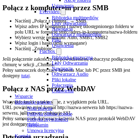
Akcje folderu
Ustawienia
Połącz z komputerem przez SMB
Evervideo
Biblioteka multimediów
Naciśnij „Połącz z chmurą" → SMB.
Listy odtwarzania
Wpisz adres IP komputera i nazwę udostępnionego folderu w
Nawigacja
polu URL w formacie smb://adres-ip-komputera/nazwa-folderu
Odtwarzacz multimediów
Wybierz wersję protokołu: Auto, SMB1, SMB2
Pliki
Wpisz login i hasło (jeśli wymagane)
Ustawienia
Naciśnij „Zrobione."
Flacbox
Biblioteka muzyczna
Jeśli połączenie zakończy się powodzeniem, zobaczysz podłączoną
Listy Odtwarzania
chmurę w sekcji „Chmura."
Nawigacja
Pełny samouczek dotyczący łączenia Mac lub PC przez SMB jest
Odtwarzacz Audio
dostępny
tutaj
.
Pliki lokalne
Połączenia
Połącz z NAS przez WebDAV
Ustawienia
Wsparcie
Wszystkie kroki są takie same, z wyjątkiem pola URL.
Informacje prawne
URL powinien mieć format http://nazwa-serwera lub https://nazwa-
Nota prawna
serwera, jeśli serwer obsługuje SSL.
Polityka plików cookie
Pełny samouczek dotyczący łączenia NAS przez protokół WebDAV
Polityka prywatności
jest dostępny
tutaj
.
Regulamin
Umowa licencyjna
Dostępne urządzenia
Kontakt