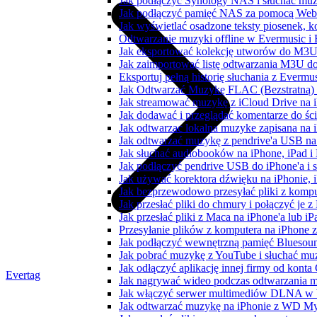
Jak podłączyć Synology NAS i słuchać muz
Jak podłączyć pamięć NAS za pomocą WebD
Jak wyświetlać osadzone teksty piosenek, k
Odtwarzanie muzyki offline w Evermusic i F
Jak eksportować kolekcję utworów do M3U
Jak zaimportować listę odtwarzania M3U do
Eksportuj pełną historię słuchania z Evermu
Jak Odtwarzać Muzykę FLAC (Bezstratną)
Jak streamować muzykę z iCloud Drive na 
Jak dodawać i przeglądać komentarze do śc
Jak odtwarzac lokalna muzyke zapisana na 
Jak odtwarzać muzykę z pendrive'a USB na
Jak słuchać audiobooków na iPhone, iPad 
Jak podłączyć pendrive USB do iPhone'a i s
Jak używać korektora dźwięku na iPhonie, 
Jak bezprzewodowo przesyłać pliki z komp
Jak przesłać pliki do chmury i połączyć je 
Jak przesłać pliki z Maca na iPhone'a lub i
Przesyłanie plików z komputera na iPhone
Jak podłączyć wewnętrzną pamięć Bluesoun
Jak pobrać muzykę z YouTube i słuchać muz
Jak odłączyć aplikację innej firmy od konta
Evertag
Jak nagrywać wideo podczas odtwarzania m
Jak włączyć serwer multimediów DLNA w 
Jak odtwarzać muzykę na iPhonie z WD 