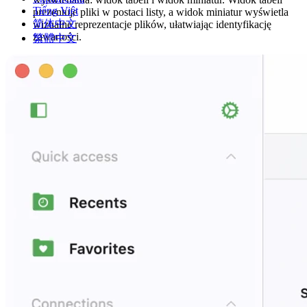
Tiếng Việt
prezentuje pliki w postaci listy, a widok miniatur wyświetla
简体中文
wizualne reprezentacje plików, ułatwiając identyfikację
zawartości.
繁體中文