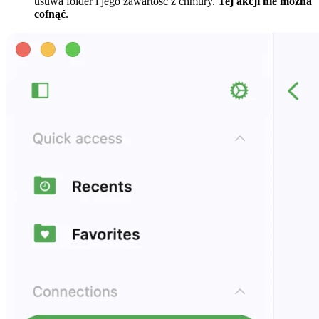
usuwa folder i jego zawartość z chmury.
Tej akcji nie można
cofnąć
.