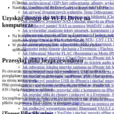
Fi Drive.
Jak archiwizować (ZIP) listy odtwarzania, albumy, wyko
Naciśnij „Uruchom Wi-Fi Drive", aby włączyć Wi-Fi Drive.
Jak scrobblować historię muzyki z Evermusic lub Flacbo
Jak używać dynamicznych widgetów Teraz Odtwarzane w
Przewodnik krok po kroku: Importowanie biblioteki iCl
Uzyskaj dostęp do Wi-Fi Drive na
Jak podłączyć Synology NAS i słuchać muzyki na iPhon
komputerze
Jak podłączyć pamięć NAS za pomocą WebDAV i słucha
Jak wyświetlać osadzone teksty piosenek, komentarze i 
Odtwarzanie muzyki offline w Evermusic i Flacbox: pobi
Na komputerze (stacjonarnym lub laptopie) otwórz przeglądark
Jak eksportować kolekcję utworów do M3U, CSV i TXT
internetową (np. Chrome, Firefox lub Safari).
Jak zaimportować listę odtwarzania M3U do Evermusic 
W pasku adresu przeglądarki wpisz URL podany przez
Eksportuj pełną historię słuchania z Evermusic i Flacbox
aplikację.
Jak Odtwarzać Muzykę FLAC (Bezstratną) na Moim iP
Jak streamować muzykę z iCloud Drive na iPhonie lub 
Przesyłaj pliki bezprzewodowo
Jak dodawać i przeglądać komentarze do ścieżek audio 
Jak odtwarzac lokalna muzyke zapisana na iPhonie lub 
Po otwarciu strony internetowej odpowiadającej urządzeniu iOS w
Jak odtwarzać muzykę z pendrive'a USB na iPhonie za
przeglądarce możesz łatwo przeciągać i upuszczać pliki z komputera
Jak słuchać audiobooków na iPhone, iPad i Mac za pom
na stronę internetową.
Jak podłączyć pendrive USB do iPhone'a i słuchać muzyk
Pliki przeciągnięte i upuszczone zaczną się przesyłać na urządzenie
Jak używać korektora dźwięku na iPhonie, iPadzie lub 
iOS i będą dostępne w aplikacji.
Jak bezprzewodowo przesyłać pliki z komputera na iPh
Jak przesłać pliki do chmury i połączyć je z Evermusic, 
Szczegółowe instrukcje dotyczące bezprzewodowego przesyłania
Jak przesłać pliki z Maca na iPhone'a lub iPada za pomo
plików za pomocą Wi-Fi Drive są dostępne
tutaj
.
Przesyłanie plików z komputera na iPhone za pomocą 
Jak podłączyć wewnętrzną pamięć Bluesound VAULT z a
iTunes File Sharing
Jak pobrać muzykę z YouTube i słuchać muzyki offline 