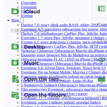
Evervideo
Evermusic
Flacbox
Evertag
Blog
Flacbox 7.6: nowy silnik audio BASS, efekty, DSP i wi
Evermusic 8.7: prawdziwe odtwarzanie bez przerw, efekt
Flacbox 7.4: przebudowany CarPlay, Plex, Jellyfin, Sub
Evervideo 1.7: nowe Plex, Jellyfin, streaming z chmury,
Evertag 4.2: nowe połączenia z chmurą, opcje edytora 
Evermusic 8.6: nowy CarPlay, Plex, Jellyfin, SFTP i wid
Najlepsze Chmurowe Odtwarzacze Muzyki dla iPhone 
Eksportuj wpisy blogowe Wix do Markdown za pomoc
Odtwarzaj bezstratne FLAC i DSD na iPhone i Mac z F
Najlepszy Chmurowy Odtwarzacz Muzyki dla iPhone i 
Evermusic 6.8: Aliyun Drive, Synology, Nowe Style UI
Evermusic Pro na Setapp Mobile: Muzyka z Chmury dla
Evermusic osiąga 11 milionów pobrań na całym świecie
Flacbox Osiąga 1 Milion Pobrań: Audio Hi-Res
5 Najlepszych Aplikacji Odtwarzaczy Muzyki na iPhon
Film promocyjny Evermusic: odtwarzacz muzyki z chmu
Evermusic 3.6: CarPlay, VoiceOver i więcej
Evermusic 3.1: Crossfade, synchronizacja biblioteki i k
Evermusic osiąga 3 miliony pobrań: przegląd funkcji
Flacbox 1.6: Automatyczna Synchronizacja, Equalizer,