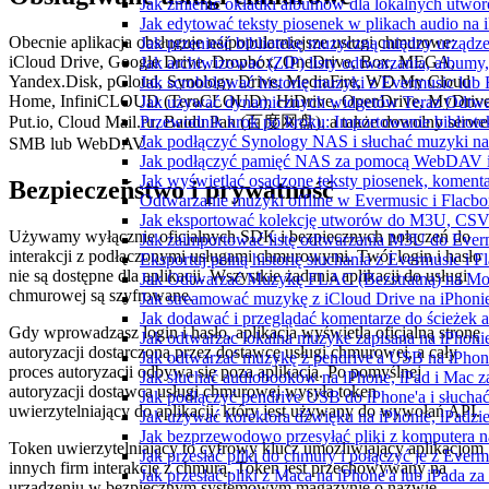
Jak zmienić okładki albumów dla lokalnych utworó
Jak edytować teksty piosenek w plikach audio n
Obecnie aplikacja obsługuje najpopularniejsze usługi chmurowe:
Jak przenieść bibliotekę muzyczną między urząd
iCloud Drive, Google Drive, Dropbox, OneDrive, Box, MEGA,
Jak archiwizować (ZIP) listy odtwarzania, albumy
Yandex.Disk, pCloud, Synology Drive, MediaFire, WD My Cloud
Jak scrobblować historię muzyki z Evermusic lub 
Home, InfiniCLOUD (TeraCLOUD), HiDrive, OpenDrive, MyDrive
Jak używać dynamicznych widgetów Teraz Odtwar
Przewodnik krok po kroku: Importowanie bibliote
Put.io, Cloud Mail.ru, Baidu Pan (百度网盘), a także dowolny serwe
Jak podłączyć Synology NAS i słuchać muzyki na
SMB lub WebDAV.
Jak podłączyć pamięć NAS za pomocą WebDAV i 
Jak wyświetlać osadzone teksty piosenek, komenta
Bezpieczeństwo i prywatność
Odtwarzanie muzyki offline w Evermusic i Flacbox
Jak eksportować kolekcję utworów do M3U, CSV
Używamy wyłącznie oficjalnych SDK i bezpiecznych połączeń do
Jak zaimportować listę odtwarzania M3U do Ever
interakcji z podłączonymi usługami chmurowymi. Twój login i hasło
Eksportuj pełną historię słuchania z Evermusic i 
nie są dostępne dla aplikacji. Wszystkie żądania aplikacji do usługi
Jak Odtwarzać Muzykę FLAC (Bezstratną) na Mo
chmurowej są szyfrowane.
Jak streamować muzykę z iCloud Drive na iPhoni
Jak dodawać i przeglądać komentarze do ścieżek 
Gdy wprowadzasz login i hasło, aplikacja wyświetla oficjalną stronę
Jak odtwarzac lokalna muzyke zapisana na iPhoni
autoryzacji dostarczoną przez dostawcę usługi chmurowej, a cały
Jak odtwarzać muzykę z pendrive'a USB na iPhon
proces autoryzacji odbywa się poza aplikacją. Po pomyślnej
Jak słuchać audiobooków na iPhone, iPad i Mac 
autoryzacji dostawca usługi chmurowej wysyła token
Jak podłączyć pendrive USB do iPhone'a i słuchać
uwierzytelniający do aplikacji, który jest używany do wywołań API.
Jak używać korektora dźwięku na iPhonie, iPadzi
Jak bezprzewodowo przesyłać pliki z komputera 
Token uwierzytelniający to cyfrowy klucz umożliwiający aplikacjom
Jak przesłać pliki do chmury i połączyć je z Ever
innych firm interakcję z chmurą. Token jest przechowywany na
Jak przesłać pliki z Maca na iPhone'a lub iPada z
urządzeniu w bezpiecznym systemowym magazynie o nazwie