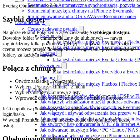
Evermusic 2.3: Automatyczna synchronizacja, pozycja od
Evertag Connections Screen
Strumieniuj muzykę z chmury na iPhone z Evermusic
Strumieniowanie audio iOS z AVAssetResourceLoader
Szybki dostęp
Dokumentacja
Często zadawane pytania
Na górze ekranu Połączenia znajdziesz listę
Szybkiego dostępu
.
Evermusic
Dowolny folder w chmurze dodany do ulubionych — nawet
Jaka jest różnica między Evermusic a Flacb
zagnieżdżony kilka poziomów głębiej — pojawia się tutaj, dzięki
Jaka jest różnica między Evermusic a Ever
czemu możesz przejść do niego bez nawigowania przez nadrzędne
Evertag
foldery za każdym razem.
Jaka jest różnica między Evertag i Evertag
Evervideo
Połącz z chmurą
Jaka jest różnica między Evervideo a Ever
Flacbox
Otwórz zakładkę „Połączenia"
Jaka jest różnica między Flacbox i Flacbox
Wybierz „Połącz z chmurą" z menu
Instrukcje
Wybierz usługę chmurową z listy
Jak korzystać z efektów dźwiękowych i DSP w Fla
Wprowadź dane uwierzytelniające i naciśnij „Zrobione."
Jak włączyć wizualizator muzyki podczas odtwarz
Jak korzystać z efektów dźwiękowych w Evermusic:
Jeśli napotkasz problemy, sprawdź połączenie internetowe oraz
Jak włączyć i używać odtwarzania bez przerw w 
login/hasło.
Jak wyeksportować playlisty z Apple Music i odt
W wersji Premium aplikacji możesz dodać nieograniczoną liczbę
Jak stworzyć listę odtwarzania M3U dla Internet 
usług.
Jak odtwarzać muzykę z Mac / PC / Linux / NAS
Jak odtwarzać własną muzykę na iPhonie za pom
Obsługiwane usługi chmurowe