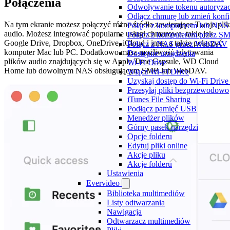
Połączenia
Odwoływanie tokenu autoryzac
Odłącz chmurę lub zmień konfi
Na tym ekranie możesz połączyć różne źródła zawierające Twoje plik
Połącz z komputerem lub NAS
audio. Możesz integrować popularne usługi chmurowe, takie jak
Połącz z komputerem przez S
Google Drive, Dropbox, OneDrive, iCloud i inne, a także połączyć
Połącz z NAS przez WebDAV
komputer Mac lub PC. Dodatkowo masz możliwość edytowania
Dostępne urządzenia
plików audio znajdujących się w Apple Time Capsule, WD Cloud
Wi-Fi Drive
Home lub dowolnym NAS obsługującym SMB lub WebDAV.
Włącz Wi-Fi Drive
Uzyskaj dostęp do Wi-Fi Drive
Przesyłaj pliki bezprzewodowo
iTunes File Sharing
Podłącz pamięć USB
Menedżer plików
Górny pasek narzędzi
Opcje folderu
Edytuj pliki online
Akcje pliku
Akcje folderu
Ustawienia
Evervideo
Biblioteka multimediów
Listy odtwarzania
Nawigacja
Odtwarzacz multimediów