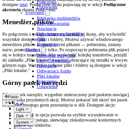
Połączenia
dostępne
tutaj
. Podłączone dyski pojawiają się w sekcji
Podłączone
Ustawienia
akcesoria
ekranu Połączenia.
Evervideo
Biblioteka multimediów
Menedżer plików
Listy odtwarzania
Nawigacja
Odtwarzacz multimediów
Po połączeniu z usługą chmurową naciśnij jej ikonę, aby wyświetlić
Pliki
wszystkie dostępne pliki i foldery. Możesz używać wbudowanego
Ustawienia
menedżera plików do pracy z tymi plikami — pobierania, zmiany
nazw, przenoszenia i nie tylko. Po rozpoczęciu pobierania plik pojawi
Flacbox
się w kolejce transferów. Aby wyświetlić kolejkę transferów, przejdź
Biblioteka muzyczna
do zakładki „Pliki lokalne" i naciśnij obracające się strzałki w lewym
Listy Odtwarzania
górnym rogu. Wszystkie pobrane pliki i foldery są dostępne w sekcji
Nawigacja
„Pliki lokalne."
Odtwarzacz Audio
Pliki lokalne
Górny pasek narzędzi
Połączenia
Ustawienia
Górny pasek narzędzi, wygodnie umieszczony pod paskiem nawigacj
Polski
oferuje kilka przydatnych akcji. Możesz pokazać lub ukryć ten pasek
عربي
za pomocą prostego gestu przesunięcia w dół. Dostępne akcje:
Català
Light
Čeština
Wyszukaj
: ta opcja pozwala na szybkie wyszukiwanie w
Dark
Dansk
bieżącym katalogu, ułatwiając zlokalizowanie konkretnych
System
Deutsch
plików lub folderów.
Ελληνικά