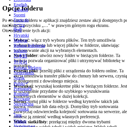
English
Opcje folderu
Español
Suomi
Français
Po otwarciu folderu w aplikacji znajdziesz zestaw akcji dostępnych p
עברית
naciśnięciu przycisku „…" w prawym górnym rogu ekranu.
हिन्दी
Oto zestawienie tych akcji:
Hrvatski
Wybrać
: włącz tryb wyboru plików. Ten tryb umożliwia
Magyar
wybranie jednego lub więcej plików w folderze, ułatwiając
Bahasa Indonesia
wykonywanie akcji na wybranych elementach.
Italiano
Nowy folder
: utwórz nowy folder w bieżącym folderze. Ta
日本語
funkcja pozwala organizować pliki i utrzymywać bibliotekę w
한국어
porządku.
Bahasa Melayu
Prześlij pliki
: prześlij pliki z urządzenia do folderu online. Ta
Nederlands
akcja umożliwia transfer plików do chmury lub serwera, czyni
Norsk
je dostępnymi z dowolnego miejsca.
Polski
Wyszukaj
: wyszukaj konkretne pliki w bieżącym folderze. Jest
Português
to szczególnie przydatne do szybkiego wyszukiwania
Română
konkretnych elementów w dużej kolekcji.
Русский
Sortuj
: sortuj pliki w folderze według kryteriów takich jak
Slovenčina
nazwa, rozmiar lub data edycji. Domyślny tryb sortowania
Svenska
zazwyczaj odzwierciedla kolejność sortowania na serwerze, ale
ไทย
możesz ją zmienić według własnych preferencji.
Türkçe
Widok siatki/listy
: przełączaj między dwoma trybami
Українська
wyświetlania: widok tabeli i widok miniatur. Widok tabeli