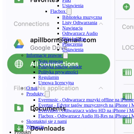
Pliki
Ustawienia
Flacbox
Biblioteka muzyczna
Listy Odtwarzania
Nawigacja
Odtwarzacz Audio
Pliki lokalne
Połączenia
Ustawienia
Informacje prawne
Nota prawna
Polityka plików cookie
Polityka prywatności
Regulamin
Umowa licencyjna
O nas
Produkty
Evermusic - Odtwarzacz muzyki offline na iPhone
Evertag - Edytor tagów muzycznych na iPhone i 
Evervideo - Odtwarzacz wideo HD na iPhone i M
Flacbox - Odtwarzacz Audio Hi-Res na iPhone i 
Skontaktuj się z nami
Wsparcie
Produkty