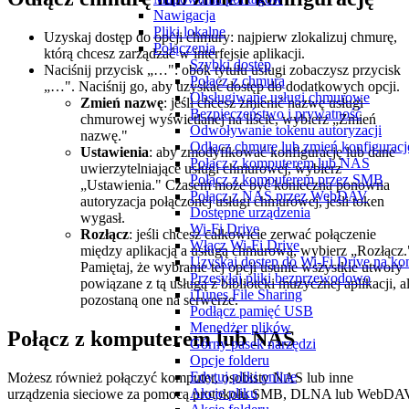
Nawigacja
Pliki lokalne
Uzyskaj dostęp do opcji chmury: najpierw zlokalizuj chmurę,
Połączenia
którą chcesz zarządzać w interfejsie aplikacji.
Szybki dostęp
Naciśnij przycisk „…": obok tytułu usługi zobaczysz przycisk
Połącz z chmurą
„…". Naciśnij go, aby uzyskać dostęp do dodatkowych opcji.
Obsługiwane usługi chmurowe
Zmień nazwę
: jeśli chcesz zmienić nazwę usługi
Bezpieczeństwo i prywatność
chmurowej wyświetlanej na liście, wybierz „Zmień
Odwoływanie tokenu autoryzacji
nazwę."
Odłącz chmurę lub zmień konfiguracj
Ustawienia
: aby zmodyfikować konfigurację lub dane
Połącz z komputerem lub NAS
uwierzytelniające usługi chmurowej, wybierz
Połącz z komputerem przez SMB
„Ustawienia." Czasem może być konieczna ponowna
Połącz z NAS przez WebDAV
autoryzacja połączonej usługi chmurowej, jeśli token
Dostępne urządzenia
wygasł.
Wi-Fi Drive
Rozłącz
: jeśli chcesz całkowicie zerwać połączenie
Włącz Wi-Fi Drive
między aplikacją a usługą chmurową, wybierz „Rozłącz.
Uzyskaj dostęp do Wi-Fi Drive na ko
Pamiętaj, że wybranie tej opcji usunie wszystkie utwory
Przesyłaj pliki bezprzewodowo
powiązane z tą usługą z biblioteki muzycznej aplikacji, a
iTunes File Sharing
pozostaną one na serwerze.
Podłącz pamięć USB
Menedżer plików
Połącz z komputerem lub NAS
Górny pasek narzędzi
Opcje folderu
Edytuj pliki online
Możesz również połączyć komputer, osobisty NAS lub inne
Akcje pliku
urządzenia sieciowe za pomocą protokołu SMB, DLNA lub WebDA