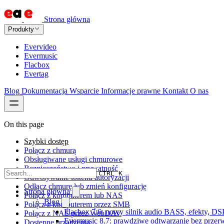
Strona główna
Produkty
Evervideo
Evermusic
Flacbox
Evertag
Blog
Dokumentacja
Wsparcie
Informacje prawne
Kontakt
O nas
On this page
Szybki dostęp
Połącz z chmurą
Obsługiwane usługi chmurowe
Bezpieczeństwo i prywatność
CTRL K
Odwoływanie tokenu autoryzacji
Odłącz chmurę lub zmień konfigurację
Strona główna
Połącz z komputerem lub NAS
Blog
Połącz z komputerem przez SMB
Flacbox 7.6: nowy silnik audio BASS, efekty, DS
Połącz z NAS przez WebDAV
Evermusic 8.7: prawdziwe odtwarzanie bez przerw,
Dostępne urządzenia