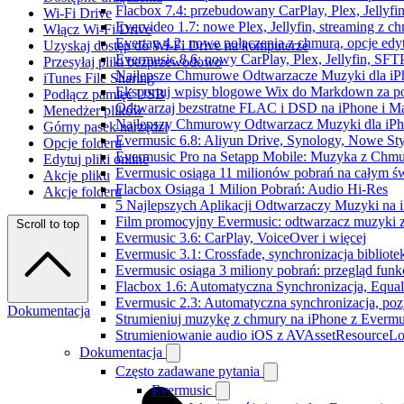
Flacbox 7.4: przebudowany CarPlay, Plex, Jellyfi
Wi-Fi Drive
Evervideo 1.7: nowe Plex, Jellyfin, streaming z c
Włącz Wi-Fi Drive
Evertag 4.2: nowe połączenia z chmurą, opcje ed
Uzyskaj dostęp do Wi-Fi Drive na komputerze
Evermusic 8.6: nowy CarPlay, Plex, Jellyfin, SFTP
Przesyłaj pliki bezprzewodowo
Najlepsze Chmurowe Odtwarzacze Muzyki dla iP
iTunes File Sharing
Eksportuj wpisy blogowe Wix do Markdown za 
Podłącz pamięć USB
Odtwarzaj bezstratne FLAC i DSD na iPhone i M
Menedżer plików
Najlepszy Chmurowy Odtwarzacz Muzyki dla iPho
Górny pasek narzędzi
Evermusic 6.8: Aliyun Drive, Synology, Nowe Sty
Opcje folderu
Evermusic Pro na Setapp Mobile: Muzyka z Chmu
Edytuj pliki online
Evermusic osiąga 11 milionów pobrań na całym św
Akcje pliku
Flacbox Osiąga 1 Milion Pobrań: Audio Hi-Res
Akcje folderu
5 Najlepszych Aplikacji Odtwarzaczy Muzyki na
Film promocyjny Evermusic: odtwarzacz muzyki 
Scroll to top
Evermusic 3.6: CarPlay, VoiceOver i więcej
Evermusic 3.1: Crossfade, synchronizacja bibliote
Evermusic osiąga 3 miliony pobrań: przegląd funkc
Flacbox 1.6: Automatyczna Synchronizacja, Equa
Evermusic 2.3: Automatyczna synchronizacja, pozy
Dokumentacja
Strumieniuj muzykę z chmury na iPhone z Evermu
Strumieniowanie audio iOS z AVAssetResourceLo
Dokumentacja
Często zadawane pytania
Evermusic