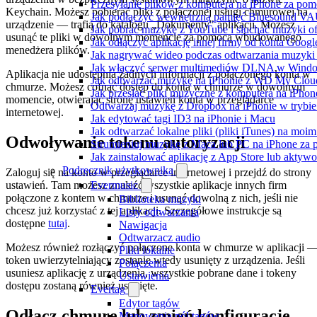
Przesyłanie plików z komputera na iPhone za po
Keychain. Możesz pobierać pliki z połączonej usługi chmurowej na
Jak podłączyć wewnętrzną pamięć Bluesound VAUL
urządzenie — trafią do katalogu „Dokumenty" aplikacji. Możesz
Jak pobrać muzykę z YouTube i słuchać muzyki of
usunąć te pliki w dowolnym momencie za pomocą wbudowanego
Jak odłączyć aplikację innej firmy od konta Googl
menedżera plików.
Jak nagrywać wideo podczas odtwarzania muzyki 
Jak włączyć serwer multimediów DLNA w Window
Aplikacja nie udostępnia żadnych informacji z połączonego konta w
Jak odtwarzać muzykę na iPhonie z WD My Clo
chmurze. Możesz cofnąć dostęp do konta w chmurze w dowolnym
Jak przesłać pliki muzyczne z komputera na iPho
momencie, otwierając stronę ustawień konta w przeglądarce
Odtwarzaj muzykę z Dropbox na iPhonie w trybie 
internetowej.
Jak edytować tagi ID3 na iPhonie i Macu
Jak odtwarzać lokalne pliki (pliki iTunes) na moim
Odwoływanie tokenu autoryzacji
Strumieniuj muzykę z Maca lub PC na iPhone z
Jak zainstalować aplikację z App Store lub akty
Podręcznik użytkownika
Zaloguj się na konto w przeglądarce internetowej i przejdź do strony
ustawień. Tam możesz znaleźć wszystkie aplikacje innych firm
Evermusic
połączone z kontem w chmurze i usunąć dowolną z nich, jeśli nie
Biblioteka muzyki
chcesz już korzystać z tej aplikacji. Szczegółowe instrukcje są
Listy odtwarzania
dostępne
tutaj
.
Nawigacja
Odtwarzacz audio
Możesz również rozłączyć połączone konta w chmurze w aplikacji 
Pliki lokalne
token uwierzytelniający zostanie wtedy usunięty z urządzenia. Jeśli
Połączenia
usuniesz aplikację z urządzenia, wszystkie pobrane dane i tokeny
Ustawienia
dostępu zostaną również usunięte.
Evertag
Edytor tagów
Odłącz chmurę lub zmień konfigurację
Mapowania pól tagów