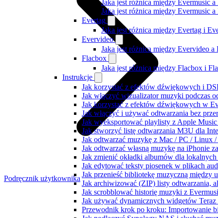
Jaka jest różnica między Evermusic a
Jaka jest różnica między Evermusic 
Evertag
Jaka jest różnica między Evertag i E
Evervideo
Jaka jest różnica między Evervideo 
Flacbox
Jaka jest różnica między Flacbox i F
Instrukcje
Jak korzystać z efektów dźwiękowych i DSP
Jak włączyć wizualizator muzyki podczas o
Jak korzystać z efektów dźwiękowych w Ever
Jak włączyć i używać odtwarzania bez prz
Jak wyeksportować playlisty z Apple Music
Jak stworzyć listę odtwarzania M3U dla Int
Jak odtwarzać muzykę z Mac / PC / Linux
Jak odtwarzać własną muzykę na iPhonie z
Jak zmienić okładki albumów dla lokalnych 
Jak edytować teksty piosenek w plikach a
Jak przenieść bibliotekę muzyczną między 
Podręcznik użytkownika
Jak archiwizować (ZIP) listy odtwarzania, 
Jak scrobblować historię muzyki z Evermusi
Jak używać dynamicznych widgetów Teraz 
Przewodnik krok po kroku: Importowanie bi