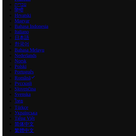
עברית
हिन्दी
Hrvatski
Magyar
Bahasa Indonesia
Italiano
日本語
한국어
Bahasa Melayu
Nederlands
Norsk
Polski
Português
Română
Русский
Slovenčina
Svenska
ไทย
Türkçe
Українська
Tiếng Việt
简体中文
繁體中文