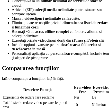
Conectați-vă la un
număr nelimitat de servicii de stocare
cloud
.
Arhivați (ZIP)
colecții media nelimitate
pentru stocare sau
partajare ușoară.
Marcați
videoclipuri nelimitate ca favorite
.
Eliminați toate restricțiile privind
dimensiunea listei de redare
și
lungimea cozii
.
Bucurați-vă de
acces offline complet
cu foldere, albume și
colecții nelimitate.
Exportați oricâte videoclipuri doriți din
iTunes și Fotografii
.
Include opțiuni avansate pentru
descărcarea folderelor
și
descărcarea în masă
.
Personalizați aplicația cu
personalizare completă
, inclusiv tem
și alegeri de pictograme.
Compararea funcțiilor
Iată o comparație a funcțiilor față în față:
Evervideo
Evervide
Descriere Funcție
Free
Premium
Experiență de redare fără reclame
Nu
Da
Total liste de redare video pe care le puteți
10
Nelimitat
crea