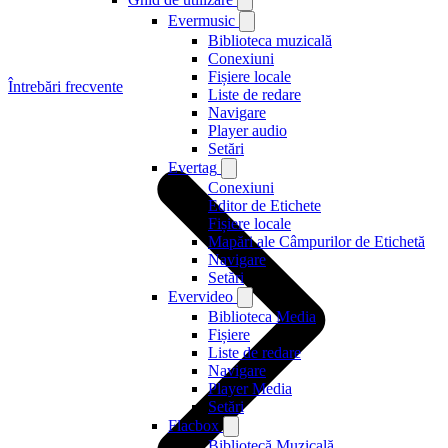
Evermusic
Biblioteca muzicală
Conexiuni
Fișiere locale
Întrebări frecvente
Liste de redare
Navigare
Player audio
Setări
Evertag
Conexiuni
Editor de Etichete
Fișiere locale
Mapări ale Câmpurilor de Etichetă
Navigare
Setări
Evervideo
Biblioteca Media
Fișiere
Liste de redare
Navigare
Player Media
Setări
Flacbox
Bibliotecă Muzicală