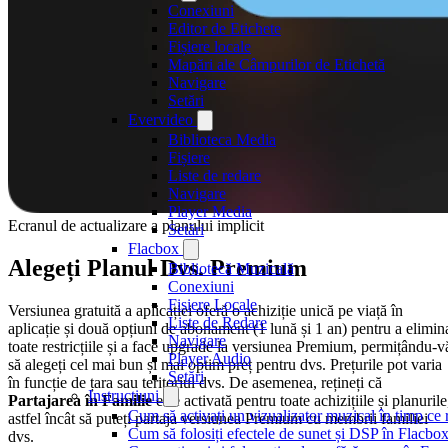
Conexiuni
Editor de Etichete
Fișiere locale
Mapări ale Câmpurilor de Etichetă
Navigare
Setări
Evervideo
Biblioteca Media
Fișiere
Liste de redare
Navigare
Player Media
Ecranul de actualizare a planului implicit
Setări
Flacbox
Alegeți Planul Dvs. Premium
Bibliotecă Muzicală
Conexiuni
Fișiere Locale
Versiunea gratuită a aplicației oferă o achiziție unică pe viață în
Liste de Redare
aplicație și două opțiuni de abonament (1 lună și 1 an) pentru a elimin
Navigare
toate restricțiile și a face upgrade la versiunea Premium, permițându-v
Player Audio
să alegeți cel mai bun și mai optim preț pentru dvs. Prețurile pot varia
Setări
în funcție de țara sau teritoriul dvs. De asemenea, rețineți că
Instrucțiuni
Partajarea în Familie
este activată pentru toate achizițiile și planurile
Cum să activați un vizualizator muzical în timp ce
astfel încât să puteți partaja versiunea Premium cu membrii familiei
Cum să folosiți efectele de sunet și DSP în Flacbo
dvs.