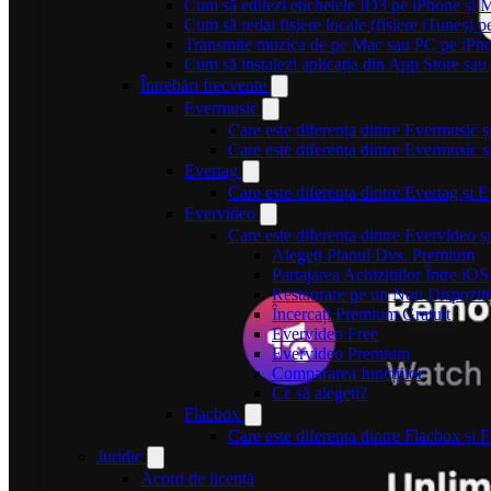
Cum să editezi etichetele ID3 pe iPhone și 
Cum să redai fișiere locale (fișiere iTunes) 
Transmite muzica de pe Mac sau PC pe iPh
Cum să instalezi aplicația din App Store sau 
Întrebări frecvente
Evermusic
Care este diferența dintre Evermusic 
Care este diferența dintre Evermusic
Evertag
Care este diferența dintre Evertag și
Evervideo
Care este diferența dintre Evervideo
Alegeți Planul Dvs. Premium
Partajarea Achizițiilor Între iO
Restaurare pe un Nou Dispozit
Încercați Premium Gratuit
Evervideo Free
Evervideo Premium
Compararea funcțiilor
Ce să alegeți?
Flacbox
Care este diferența dintre Flacbox și
Juridic
Acord de licență