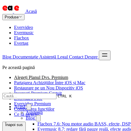
Acasă
Produse
Evervideo
Evermusic
Flacbox
Evertag
Blog
Documentație
Asistență
Legal
Contact
Despre
Pe această pagină
Alegeți Planul Dvs. Premium
Partajarea Achizițiilor Între iOS și Mac
Restaurare pe un Nou Dispozitiv iOS
Încercați Premium Gratuit
CTRL K
Evervideo Free
Evervideo Premium
Acasă
Compararea funcțiilor
Asistență
Ce să alegeți?
Blog
Flacbox 7.6: Nou motor audio BASS, efecte, DSP și
Înapoi sus
Evermusic 8.7: redare fără pauze reală, efecte audi