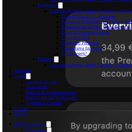
Evervideo
Care este diferența dintre Evervideo și Eve
Alegeți Planul Dvs. Premium
Partajarea Achizițiilor Între iOS și Ma
Restaurare pe un Nou Dispozitiv iOS
Încercați Premium Gratuit
Evervideo Free
Evervideo Premium
Compararea funcțiilor
Ce să alegeți?
Flacbox
Care este diferența dintre Flacbox și Flacb
Asistență
Legal
Acord de licență
Aviz juridic
Politica de confidențialitate
Politica privind cookie-urile
Termeni și Condiții
Contact
Despre
Ghid de utilizare
Evermusic