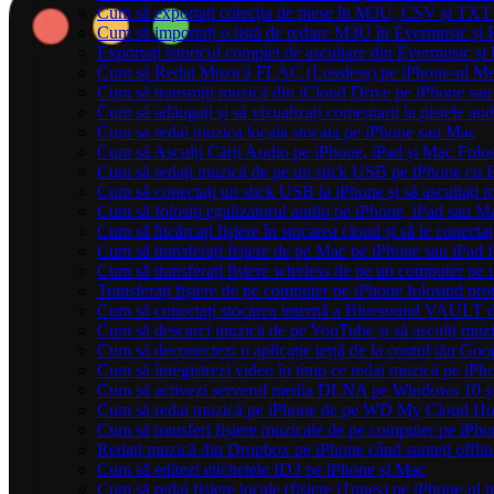
Cum să exportați colecția de piese în M3U, CSV și TXT
Cum să importați o listă de redare M3U în Evermusic și 
Exportați istoricul complet de ascultare din Evermusic și
Cum să Redai Muzică FLAC (Lossless) pe iPhone-ul M
Cum să transmiți muzică din iCloud Drive pe iPhone sa
Cum să adăugați și să vizualizați comentarii la pistele a
Cum sa redai muzica locala stocata pe iPhone sau Mac
Cum să Asculți Cărți Audio pe iPhone, iPad și Mac Folo
Cum să redați muzică de pe un stick USB pe iPhone cu 
Cum să conectați un stick USB la iPhone și să ascultați mu
Cum să folosiți egalizatorul audio pe iPhone, iPad sau 
Cum să încărcați fișiere în stocarea cloud și să le conect
Cum să transferați fișiere de pe Mac pe iPhone sau iPad 
Cum să transferați fișiere wireless de pe un computer pe
Transferați fișiere de pe computer pe iPhone folosind p
Cum să conectați stocarea internă a Bluesound VAULT d
Cum să descarci muzică de pe YouTube și să asculți muzi
Cum să deconectezi o aplicație terță de la contul tău Goo
Cum să înregistrezi video în timp ce redai muzică pe iPh
Cum să activezi serverul media DLNA pe Windows 10 și
Cum să redai muzică pe iPhone de pe WD My Cloud H
Cum să transferi fișiere muzicale de pe computer pe iPho
Redați muzică din Dropbox pe iPhone când sunteți offlin
Cum să editezi etichetele ID3 pe iPhone și Mac
Cum să redai fișiere locale (fișiere iTunes) pe iPhone-ul