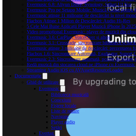
Evermusic 6.8: Aliyun Drive, Synology, Stiluri UI Noi
Evermusic Pro pe Setapp Mobile: Muzică Cloud pentru 
Evermusic atinge 11 milioane de descărcări la nivel mond
Flacbox Atinge 1 Milion de Descărcări: Audio Hi-Res
5 Cele Mai Bune Aplicații Player Muzică iPhone în 2025
Video promoțional Evermusic: player de muzică din clo
Evermusic 3.6: CarPlay, VoiceOver și altele
Evermusic 3.1: Crossfade, sincronizare bibliotecă și bac
Evermusic atinge 3 milioane de descărcări: prezentarea fu
Flacbox 1.6: Sincronizare Automată, Egalizator, Supor
Evermusic 2.3: Sincronizare automată, poziție de redare ș
Redă muzică din stocarea cloud pe iPhone cu Evermusic
Streaming Audio iOS cu AVAssetResourceLoader
Documentație
Ghid de utilizare
Evermusic
Biblioteca muzicală
Conexiuni
Fișiere locale
Liste de redare
Navigare
Player audio
Setări
Evertag