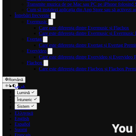
Transmite muzica de pe Mac sau PC pe iPhone folosin
Cum să instalezi aplicația din App Store sau să activezi a
Întrebări frecvente
Evermusic
Care este diferența dintre Evermusic și Flacbox
Care este diferența dintre Evermusic și Evermusi
Evertag
Care este diferența dintre Evertag și Evertag Prem
Evervideo
Care este diferența dintre Evervideo și Evervideo
Flacbox
Care este diferența dintre Flacbox și Flacbox Pre
Română
عربي
Català
Lumină
Čeština
Întuneric
Dansk
Sistem
Deutsch
Ελληνικά
English
Español
Suomi
Français