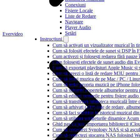
Conexiuni
Fișiere Locale
Liste de Redare
Navigare
Player Audio
Setări
Evervideo
Instrucțiuni
Cum să activați un vizualizator muzical în t
Cum să folosiți efectele de sunet și DSP în 
Cum activezi și folosești redarea fără pauze
Cum folosești efectele de sunet audio din Ev
Cum să exportați playlisturi Apple Music și 
Cum să creezi o listă de redare M3U pentru
Cum să redai muzica de pe Mac / PC / Lin
Cum să redai propria muzică pe iPhone folo
Cum să schimbi copertele albumelor pentru pi
Cum să editezi versurile pentru fișiere aud
Cum să transferați biblioteca muzicală între 
Cum să arhivați (ZIP) liste de redare, albume, 
Cum să faci scrobble la istoricul muzical di
Cum să utilizați widgeturile dinamice Acum
Ghid pas cu pas: Importarea bibliotecii iCl
Cum să conectezi Synology NAS și să ascul
Cum să conectezi stocarea NAS folosind We