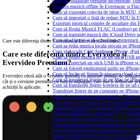
Cum să vizualizați versurile încorporate, co
Redarea muzicii offline în Evermusic și Flacbo
Cum să exportați colecția de piese în M3U
Cum să importați o listă de redare M3U în 
Exportați istoricul complet de ascultare din
Cum să Redai Muzică FLAC (Lossless) pe 
Cum să transmiți muzică din iCloud Drive 
Cum să adăugați și să vizualizați comentarii
Care este diferența dintre Evervideo și Evervideo Premium?
Cum sa redai muzica locala stocata pe iPho
Cum să Asculți Cărți Audio pe iPhone, iPad
Care este diferența dintre Evervideo și
Cum să redați muzică de pe un stick USB p
Evervideo Premium?
Cum să conectați un stick USB la iPhone și să
Cum să folosiți egalizatorul audio pe iPhon
Cum să încărcați fișiere în stocarea cloud și
Evervideo oferă atât o versiune gratuită cu anumite limitări de utilizare
Cum să transferați fișiere de pe Mac pe iPho
cât și o versiune premium cu funcții adăugate, care pot fi deblocate pr
Cum să transferați fișiere wireless de pe u
achiziții în aplicație.
Transferați fișiere de pe computer pe iPhon
Cum să conectați stocarea internă a Blues
Cum să descarci muzică de pe YouTube și să 
Cum să deconectezi o aplicație terță de la c
Cum să înregistrezi video în timp ce redai 
Cum să activezi serverul media DLNA pe Wi
Cum să redai muzică pe iPhone de pe WD
Cum să transferi fișiere muzicale de pe com
Redați muzică din Dropbox pe iPhone când s