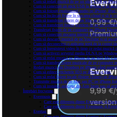
Cum să redați muzică de pe un stick USB pe iPho
Cum să conectați un stick USB la iPhone și să ascul
Cum să folosiți egalizatorul audio pe iPhone, iPa
Cum să încărcați fișiere în stocarea cloud și să le
Cum să transferați fișiere de pe Mac pe iPhone sau
Cum să transferați fișiere wireless de pe un compu
Transferați fișiere de pe computer pe iPhone folo
Cum să conectați stocarea internă a Bluesound V
Cum să descarci muzică de pe YouTube și să asculț
Cum să deconectezi o aplicație terță de la contul t
Cum să înregistrezi video în timp ce redai muzică 
Cum să activezi serverul media DLNA pe Windows 
Cum să redai muzică pe iPhone de pe WD My C
Cum să transferi fișiere muzicale de pe computer 
Redați muzică din Dropbox pe iPhone când sunteți
Cum să editezi etichetele ID3 pe iPhone și Mac
Cum să redai fișiere locale (fișiere iTunes) pe iPh
Transmite muzica de pe Mac sau PC pe iPhone f
Cum să instalezi aplicația din App Store sau să acti
Întrebări frecvente
Evermusic
Care este diferența dintre Evermusic și Flac
Care este diferența dintre Evermusic și Ev
Evertag
Care este diferența dintre Evertag și Evert