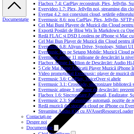
Flacbox 7.4: CarPlay reconstruit, Plex, Jellyfin, 
Evervideo 1.7: Plex, Jellyfin noi, streaming din clo
Evertag 4.2: noi conexiuni cloud, setările editorulu
Documentație
Evermusic 8.6: nou CarPlay, Plex, Jellyfin, SFTP ș
Cei Mai Buni Playere de Muzică din Cloud pentru
Exportă Postări de Blog Wix în Markdown cu Op
Redă FLAC și DSD Lossless pe iPhone și Mac cu
Cel Mai Bun Player de Muzică din Cloud pentru i
Evermusic 6.8: Aliyun Drive, Synology, Stiluri UI
Evermusic Pro pe Setapp Mobile: Muzică Cloud p
Evermusic atinge 11 milioane de descărcări la nive
Flacbox Atinge 1 Milion de Descărcări: Audio Hi
5 Cele Mai Bune Aplicații Player Muzică iPhone î
Video promoțional Evermusic: player de muzică d
Evermusic 3.6: CarPlay, VoiceOver și altele
Evermusic 3.1: Crossfade, sincronizare bibliotecă 
Evermusic atinge 3 milioane de descărcări: prezenta
Flacbox 1.6: Sincronizare Automată, Egalizator,
Evermusic 2.3: Sincronizare automată, poziție de re
Redă muzică din stocarea cloud pe iPhone cu Eve
Streaming Audio iOS cu AVAssetResourceLoader
Contactați-ne
Despre noi
Documentație
Ghid de utilizare