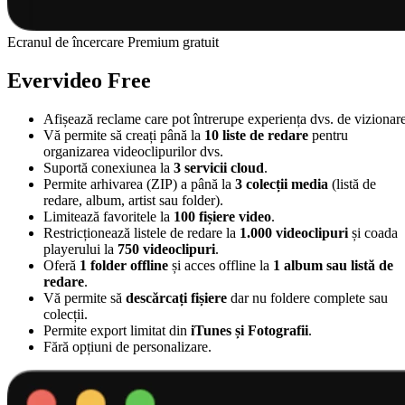
Ecranul de încercare Premium gratuit
Evervideo Free
Afișează reclame care pot întrerupe experiența dvs. de vizionare
Vă permite să creați până la
10 liste de redare
pentru
organizarea videoclipurilor dvs.
Suportă conexiunea la
3 servicii cloud
.
Permite arhivarea (ZIP) a până la
3 colecții media
(listă de
redare, album, artist sau folder).
Limitează favoritele la
100 fișiere video
.
Restricționează listele de redare la
1.000 videoclipuri
și coada
playerului la
750 videoclipuri
.
Oferă
1 folder offline
și acces offline la
1 album sau listă de
redare
.
Vă permite să
descărcați fișiere
dar nu foldere complete sau
colecții.
Permite export limitat din
iTunes și Fotografii
.
Fără opțiuni de personalizare.