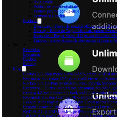
Aviz juridic
Politica de confidențialitate
Politica privind cookie-urile
Termeni și Condiții
Produse
Evermusic - Player de muzică offline pentru iPhon
Evertag - Editor de Taguri Muzicale pentru iPhone
Evervideo - Player Video HD pentru iPhone și Ma
Flacbox - Player Audio Hi-Res pentru iPhone și 
Produse
Evervideo
Evermusic
Flacbox
Evertag
Blog
Flacbox 7.6: Nou motor audio BASS, efecte, DSP și un vi
Evermusic 8.7: redare fără pauze reală, efecte audio, nor
Flacbox 7.4: CarPlay reconstruit, Plex, Jellyfin, Subson
Evervideo 1.7: Plex, Jellyfin noi, streaming din cloud, ge
Evertag 4.2: noi conexiuni cloud, setările editorului de et
Evermusic 8.6: nou CarPlay, Plex, Jellyfin, SFTP și widg
Cei Mai Buni Playere de Muzică din Cloud pentru iPhon
Exportă Postări de Blog Wix în Markdown cu OpenAI
Redă FLAC și DSD Lossless pe iPhone și Mac cu Flacb
Cel Mai Bun Player de Muzică din Cloud pentru iPhone 