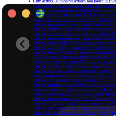
Cum activezi și folosești redarea fără pauze în Ev
Cum folosești efectele de sunet audio din Evermusi
Cum să exportați playlisturi Apple Music și să le 
Cum să creezi o listă de redare M3U pentru Intern
Cum să redai muzica de pe Mac / PC / Linux / N
Cum să redai propria muzică pe iPhone folosind C
Cum să schimbi copertele albumelor pentru piesele 
Cum să editezi versurile pentru fișiere audio pe 
Cum să transferați biblioteca muzicală între dispoz
Cum să arhivați (ZIP) liste de redare, albume, artișt
Cum să faci scrobble la istoricul muzical din Ever
Cum să utilizați widgeturile dinamice Acum se red
Ghid pas cu pas: Importarea bibliotecii iCloud în 
Cum să conectezi Synology NAS și să asculți muz
Cum să conectezi stocarea NAS folosind WebDAV 
Cum să vizualizați versurile încorporate, comentar
Redarea muzicii offline în Evermusic și Flacbox: des
Cum să exportați colecția de piese în M3U, CSV 
Cum să importați o listă de redare M3U în Evermu
Exportați istoricul complet de ascultare din Everm
Cum să Redai Muzică FLAC (Lossless) pe iPhon
Cum să transmiți muzică din iCloud Drive pe iPh
Cum să adăugați și să vizualizați comentarii la pi
Cum sa redai muzica locala stocata pe iPhone sau
Cum să Asculți Cărți Audio pe iPhone, iPad și Ma