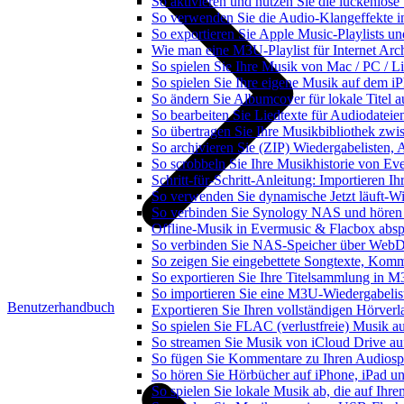
So aktivieren und nutzen Sie die lückenlos
So verwenden Sie die Audio-Klangeffekte in
So exportieren Sie Apple Music-Playlists u
Wie man eine M3U-Playlist für Internet Arch
So spielen Sie Ihre Musik von Mac / PC /
So spielen Sie Ihre eigene Musik auf dem i
So ändern Sie Albumcover für lokale Titel a
So bearbeiten Sie Liedtexte für Audiodate
So übertragen Sie Ihre Musikbibliothek zwis
So archivieren Sie (ZIP) Wiedergabelisten, 
So scrobbeln Sie Ihre Musikhistorie von Ev
Schritt-für-Schritt-Anleitung: Importieren 
So verwenden Sie dynamische Jetzt läuft-W
So verbinden Sie Synology NAS und hören
Offline-Musik in Evermusic & Flacbox abspi
So verbinden Sie NAS-Speicher über WebD
So zeigen Sie eingebettete Songtexte, Kom
So exportieren Sie Ihre Titelsammlung in
So importieren Sie eine M3U-Wiedergabelis
Benutzerhandbuch
Exportieren Sie Ihren vollständigen Hörver
So spielen Sie FLAC (verlustfreie) Musik a
So streamen Sie Musik von iCloud Drive au
So fügen Sie Kommentare zu Ihren Audiospu
So hören Sie Hörbücher auf iPhone, iPad u
So spielen Sie lokale Musik ab, die auf Ihr