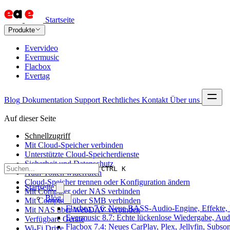
Startseite
Produkte
Evervideo
Evermusic
Flacbox
Evertag
Blog
Dokumentation
Support
Rechtliches
Kontakt
Über uns
Auf dieser Seite
Schnellzugriff
Mit Cloud-Speicher verbinden
Unterstützte Cloud-Speicherdienste
Sicherheit und Datenschutz
CTRL K
Auth-Token widerrufen
Cloud-Speicher trennen oder Konfiguration ändern
Startseite
Mit Computer oder NAS verbinden
Blog
Mit Computer über SMB verbinden
Flacbox 7.6: Neue BASS-Audio-Engine, Effekte, 
Mit NAS über WebDAV verbinden
Evermusic 8.7: Echte lückenlose Wiedergabe, Audio
Verfügbare Geräte
Flacbox 7.4: Neues CarPlay, Plex, Jellyfin, Subs
Wi-Fi Drive