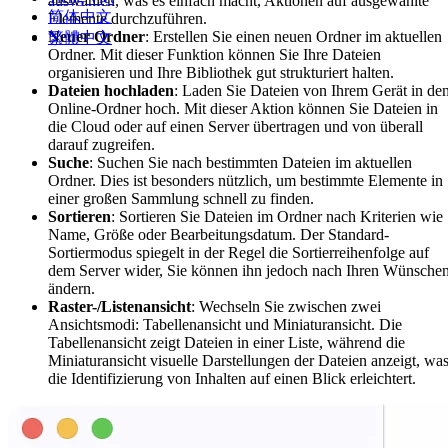
auswählen, was es einfach macht, Aktionen auf ausgewählte
简体中文
Elemente durchzuführen.
Neuer Ordner
: Erstellen Sie einen neuen Ordner im aktuellen
繁體中文
Ordner. Mit dieser Funktion können Sie Ihre Dateien
organisieren und Ihre Bibliothek gut strukturiert halten.
Dateien hochladen
: Laden Sie Dateien von Ihrem Gerät in de
Online-Ordner hoch. Mit dieser Aktion können Sie Dateien in
die Cloud oder auf einen Server übertragen und von überall
darauf zugreifen.
Suche
: Suchen Sie nach bestimmten Dateien im aktuellen
Ordner. Dies ist besonders nützlich, um bestimmte Elemente in
einer großen Sammlung schnell zu finden.
Sortieren
: Sortieren Sie Dateien im Ordner nach Kriterien wie
Name, Größe oder Bearbeitungsdatum. Der Standard-
Sortiermodus spiegelt in der Regel die Sortierreihenfolge auf
dem Server wider, Sie können ihn jedoch nach Ihren Wünsche
ändern.
Raster-/Listenansicht
: Wechseln Sie zwischen zwei
Ansichtsmodi: Tabellenansicht und Miniaturansicht. Die
Tabellenansicht zeigt Dateien in einer Liste, während die
Miniaturansicht visuelle Darstellungen der Dateien anzeigt, wa
die Identifizierung von Inhalten auf einen Blick erleichtert.