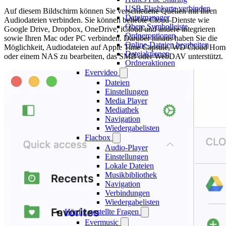
USB-Flashkarte verbinden
Auf diesem Bildschirm können Sie verschiedene Quellen mit Ihren
Dateimanager
Audiodateien verbinden. Sie können beliebte Cloud-Dienste wie
Obere Symbolleiste
Google Drive, Dropbox, OneDrive, iCloud und andere integrieren
Ordneroptionen
sowie Ihren Mac oder PC verbinden. Darüber hinaus haben Sie die
Online-Dateien bearbeiten
Möglichkeit, Audiodateien auf Apple Time Capsule, WD Cloud Hom
Dateiaktionen
oder einem NAS zu bearbeiten, das SMB oder WebDAV unterstützt.
Ordneraktionen
Evervideo
Dateien
Einstellungen
Media Player
Mediathek
Navigation
Wiedergabelisten
Flacbox
Audio-Player
Einstellungen
Lokale Dateien
Musikbibliothek
Navigation
Verbindungen
Wiedergabelisten
Häufig gestellte Fragen
Evermusic