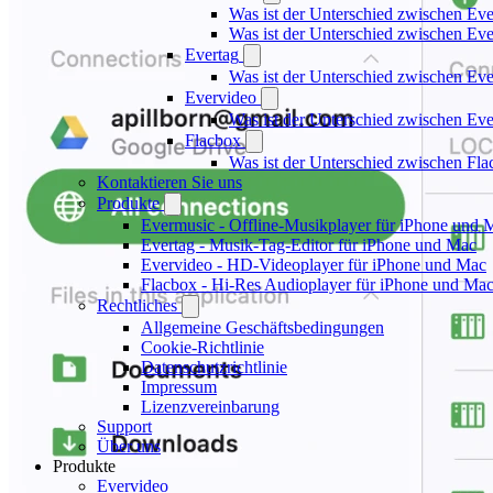
Was ist der Unterschied zwischen Ev
Was ist der Unterschied zwischen E
Evertag
Was ist der Unterschied zwischen Ev
Evervideo
Was ist der Unterschied zwischen E
Flacbox
Was ist der Unterschied zwischen Fl
Kontaktieren Sie uns
Produkte
Evermusic - Offline-Musikplayer für iPhone und 
Evertag - Musik-Tag-Editor für iPhone und Mac
Evervideo - HD-Videoplayer für iPhone und Mac
Flacbox - Hi-Res Audioplayer für iPhone und Ma
Rechtliches
Allgemeine Geschäftsbedingungen
Cookie-Richtlinie
Datenschutzrichtlinie
Impressum
Lizenzvereinbarung
Support
Über uns
Produkte
Evervideo