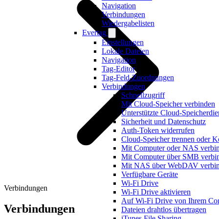
Navigation
Verbindungen
Wiedergabelisten
Evertag
Einstellungen
Lokale Dateien
Navigation
Tag-Editor
Tag-Feld-Zuordnungen
Verbindungen
Schnellzugriff
Mit Cloud-Speicher verbinden
Unterstützte Cloud-Speicherdie
Sicherheit und Datenschutz
Auth-Token widerrufen
Cloud-Speicher trennen oder K
Mit Computer oder NAS verbi
Mit Computer über SMB verbi
Mit NAS über WebDAV verbi
Verfügbare Geräte
Wi-Fi Drive
Verbindungen
Wi-Fi Drive aktivieren
Auf Wi-Fi Drive von Ihrem Com
Verbindungen
Dateien drahtlos übertragen
iTunes File Sharing