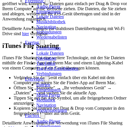
Evermusic
geöffnet wird, können Sie Dateien ganz einfach per Drag & Drop vo
Audio-Player
Ihrem Computer auf die Webseite ziehen. Die Dateien, die Sie ziehen
Einstellungen
und ablegen, werden auf Ihr iOS-Gerät übertragen und sind in der
Lokale Dateien
Anwendung zugänglich.
Musikbibliothek
Navigation
Detaillierte Anweisungen zur drahtlosen Dateiübertragung mit Wi-Fi
Verbindungen
Drive sind
hier
verfügbar.
Wiedergabelisten
Evertag
iTunes File Sharing
Einstellungen
Lokale Dateien
iTunes File Sharing ist eine weitere Technologie, mit der Sie Dateien
Navigation
mithilfe der Finder-App auf Ihrem Mac und einem Lightning-Kabel
Tag-Editor
von einem Computer auf ein Gerät übertragen können.
Tag-Feld-Zuordnungen
Verbindungen
Verbinden Sie das Gerät einfach über ein Kabel mit dem
Evervideo
Computer und starten Sie die Finder-App auf Ihrem Mac.
Dateien
Öffnen Sie „Standorte" → „Ihr verbundenes Gerät" →
Einstellungen
„Dateien" → und suchen Sie die aktuelle App.
Media Player
Tippen Sie auf das App-Symbol, um alle freigegebenen Ordner
Mediathek
anzuzeigen.
Navigation
Kopieren Sie Dateien per Drag & Drop vom Computer in den
Wiedergabelisten
freigegebenen Ordner auf dem Gerät.
Flacbox
Audio-Player
Detaillierte Anweisungen zur Verwendung von iTunes File Sharing
Einstellungen