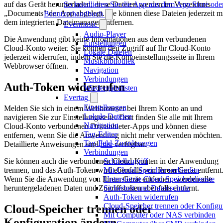
So installieren Sie die App aus dem App Store od
auf das Gerät herunterladen; diese Dateien werden im Verzeichnis
„Documents" der App abgelegt. Sie können diese Dateien jederzeit m
Benutzerhandbuch
dem integrierten Dateimanager entfernen.
Evermusic
Audio-Player
Die Anwendung gibt keine Informationen aus dem verbundenen
Einstellungen
Cloud-Konto weiter. Sie können den Zugriff auf Ihr Cloud-Konto
Lokale Dateien
jederzeit widerrufen, indem Sie die Kontoeinstellungsseite in Ihrem
Musikbibliothek
Webbrowser öffnen.
Navigation
Verbindungen
Auth-Token widerrufen
Wiedergabelisten
Evertag
Einstellungen
Melden Sie sich in einem Webbrowser bei Ihrem Konto an und
Lokale Dateien
navigieren Sie zur Einstellungsseite. Dort finden Sie alle mit Ihrem
Navigation
Cloud-Konto verbundenen Drittanbieter-Apps und können diese
Tag-Editor
entfernen, wenn Sie die Anwendung nicht mehr verwenden möchten.
Tag-Feld-Zuordnungen
Detaillierte Anweisungen sind
hier
verfügbar.
Verbindungen
Sie können auch die verbundenen Cloud-Konten in der Anwendung
Schnellzugriff
trennen, und das Auth-Token wird ebenfalls von Ihrem Gerät entfernt
Mit Cloud-Speicher verbinden
Wenn Sie die Anwendung von Ihrem Gerät entfernen, werden alle
Unterstützte Cloud-Speicherdienste
heruntergeladenen Daten und Zugriffstoken ebenfalls entfernt.
Sicherheit und Datenschutz
Auth-Token widerrufen
Cloud-Speicher trennen oder Konfigu
Cloud-Speicher trennen oder
Mit Computer oder NAS verbinden
Konfiguration ändern