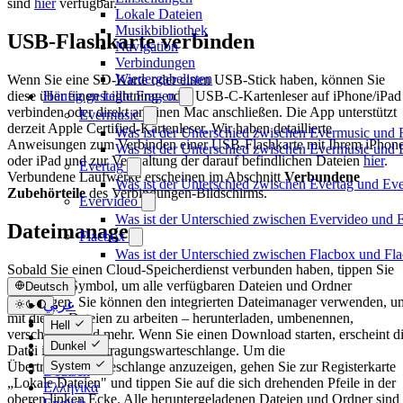
sind
hier
verfügbar.
Lokale Dateien
Musikbibliothek
USB-Flashkarte verbinden
Navigation
Verbindungen
Wiedergabelisten
Wenn Sie eine SD-Karte oder einen USB-Stick haben, können Sie
diese über einen Lightning- oder USB-C-Kartenleser auf iPhone/iPad
Häufig gestellte Fragen
verbinden oder direkt an einen Mac anschließen. Die App unterstützt
Evermusic
derzeit Apple Certified-Kartenleser. Wir haben detaillierte
Was ist der Unterschied zwischen Evermusic und 
Anweisungen zum Verbinden einer USB-Flashkarte mit Ihrem iPhon
Was ist der Unterschied zwischen Evermusic und
oder iPad und zur Verwaltung der darauf befindlichen Dateien
hier
.
Evertag
Verbundene Laufwerke erscheinen im Abschnitt
Verbundene
Was ist der Unterschied zwischen Evertag und Ev
Zubehörteile
des Verbindungen-Bildschirms.
Evervideo
Was ist der Unterschied zwischen Evervideo und
Dateimanager
Flacbox
Was ist der Unterschied zwischen Flacbox und F
Sobald Sie einen Cloud-Speicherdienst verbunden haben, tippen Sie
auf dessen Symbol, um alle verfügbaren Dateien und Ordner
Deutsch
anzuzeigen. Sie können den integrierten Dateimanager verwenden, u
عربي
mit diesen Dateien zu arbeiten – herunterladen, umbenennen,
Català
Hell
verschieben und mehr. Wenn Sie einen Download starten, erscheint d
Čeština
Dunkel
Datei in der Übertragungswarteschlange. Um die
Dansk
Übertragungswarteschlange anzuzeigen, gehen Sie zur Registerkarte
System
Deutsch
„Lokale Dateien" und tippen Sie auf die sich drehenden Pfeile in der
Ελληνικά
oberen linken Ecke. Alle heruntergeladenen Dateien und Ordner sind