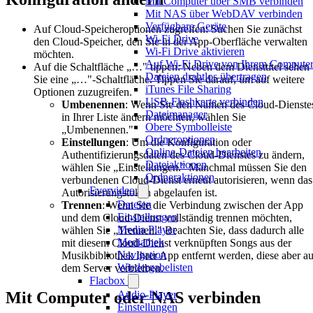
Mit Computer über SMB verbinden
Mit NAS über WebDAV verbinden
Verfügbare Geräte
Auf Cloud-Speicheroptionen zugreifen: Suchen Sie zunächst
Wi-Fi Drive
den Cloud-Speicher, den Sie in der App-Oberfläche verwalten
Wi-Fi Drive aktivieren
möchten.
Auf Wi-Fi Drive von Ihrem Computer 
Auf die Schaltfläche „…" tippen: Neben dem Diensttitel sehen
Dateien drahtlos übertragen
Sie eine „…"-Schaltfläche. Tippen Sie darauf, um auf weitere
iTunes File Sharing
Optionen zuzugreifen.
USB-Flashkarte verbinden
Umbenennen
: Wenn Sie den Namen des Cloud-Dienste
Dateimanager
in Ihrer Liste ändern möchten, wählen Sie
Obere Symbolleiste
„Umbenennen."
Ordneroptionen
Einstellungen
: Um die Konfiguration oder
Online-Dateien bearbeiten
Authentifizierungsdaten des Cloud-Dienstes zu ändern,
Dateiaktionen
wählen Sie „Einstellungen." Manchmal müssen Sie den
Ordneraktionen
verbundenen Cloud-Dienst erneut autorisieren, wenn das
Evervideo
Autorisierungstoken abgelaufen ist.
Dateien
Trennen
: Wenn Sie die Verbindung zwischen der App
Einstellungen
und dem Cloud-Dienst vollständig trennen möchten,
Media Player
wählen Sie „Trennen." Beachten Sie, dass dadurch alle
Mediathek
mit diesem Cloud-Dienst verknüpften Songs aus der
Navigation
Musikbibliothek Ihrer App entfernt werden, diese aber au
Wiedergabelisten
dem Server verbleiben.
Flacbox
Mit Computer oder NAS verbinden
Audio-Player
Einstellungen