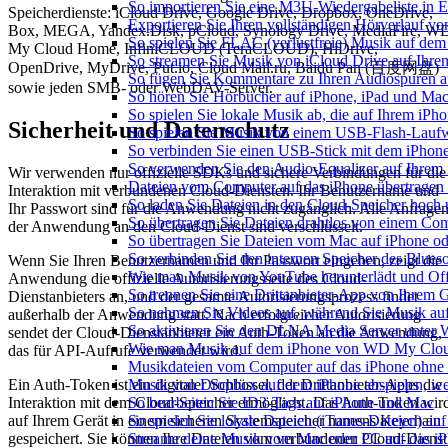
So importieren Sie eine M3U-Wiedergabeliste in 
Speicherdienste: iCloud Drive, Google Drive, Dropbox, OneDrive,
Exportieren Sie Ihren vollständigen Hörverlauf v
Box, MEGA, Yandex.Disk, pCloud, Synology Drive, MediaFire, W
So spielen Sie FLAC (verlustfreie) Musik auf dem
My Cloud Home, InfiniCLOUD (TeraCLOUD), HiDrive,
So streamen Sie Musik von iCloud Drive auf Ihr
OpenDrive, MyDrive, Put.io, Cloud Mail.ru, Baidu Pan (百度网盘)
So fügen Sie Kommentare zu Ihren Audiospuren au
sowie jeden SMB- oder WebDAV-Server.
So hören Sie Hörbücher auf iPhone, iPad und Ma
So spielen Sie lokale Musik ab, die auf Ihrem iPho
Sicherheit und Datenschutz
So spielen Sie Musik von einem USB-Flash-Lauf
So verbinden Sie einen USB-Stick mit dem iPhone
So verwenden Sie den Audio-Equalizer auf Ihrem
Wir verwenden nur offizielle SDKs und sichere Verbindungen für die
Dateien vom Computer auf das iPhone übertragen
Interaktion mit verbundenen Cloud-Diensten. Ihr Benutzername und
So laden Sie Dateien in den Cloud-Speicher hoch 
Ihr Passwort sind für die Anwendung nicht zugänglich. Alle Anfrage
So übertragen Sie Dateien drahtlos von einem Com
der Anwendung an den Cloud-Dienst sind verschlüsselt.
So übertragen Sie Dateien vom Mac auf iPhone od
So verbinden Sie den internen Speicher des Blu
Wenn Sie Ihren Benutzernamen und Ihr Passwort eingeben, zeigt die
Wie man Musik von YouTube herunterlädt und Off
Anwendung die offizielle Autorisierungsseite des Cloud-
So trennen Sie eine Drittanbieter-App von Ihrem
Dienstanbieters an, und der gesamte Autorisierungsprozess findet
So nehmen Sie Videos auf, während Sie Musik au
außerhalb der Anwendung statt. Nach erfolgreicher Autorisierung
So aktivieren Sie den DLNA Media Server unter 
sendet der Cloud-Dienstanbieter ein Auth-Token an die Anwendung,
Wie man Musik auf dem iPhone von WD My Clou
das für API-Aufrufe verwendet wird.
Musikdateien vom Computer auf das iPhone ohne 
Musik von Dropbox auf dem iPhone abspielen, wen
Ein Auth-Token ist ein digitaler Schlüssel, der Drittanbieter-Apps die
So bearbeiten Sie ID3-Tags auf iPhone und Mac
Interaktion mit dem Cloud-Speicher ermöglicht. Das Auth-Token wir
So spielen Sie lokale Dateien (iTunes-Dateien) a
auf Ihrem Gerät in einem sicheren Systemspeicher namens Keychain
Streame deine Musik vom Mac oder PC auf das i
gespeichert. Sie können Ihre Dateien vom verbundenen Cloud-Dienst