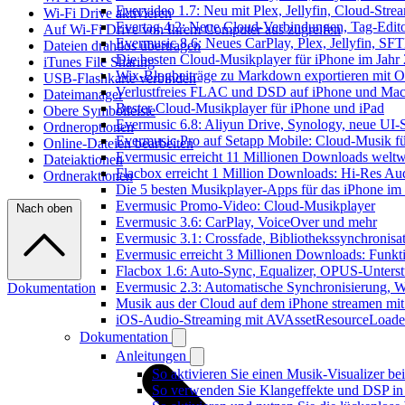
Evervideo 1.7: Neu mit Plex, Jellyfin, Cloud-Str
Wi-Fi Drive aktivieren
Evertag 4.2: Neue Cloud-Verbindungen, Tag-Editor
Auf Wi-Fi Drive von Ihrem Computer aus zugreifen
Evermusic 8.6: Neues CarPlay, Plex, Jellyfin, SF
Dateien drahtlos übertragen
Die besten Cloud-Musikplayer für iPhone im Jahr
iTunes File Sharing
Wix-Blogbeiträge zu Markdown exportieren mit 
USB-Flashkarte verbinden
Verlustfreies FLAC und DSD auf iPhone und Mac 
Dateimanager
Bester Cloud-Musikplayer für iPhone und iPad
Obere Symbolleiste
Evermusic 6.8: Aliyun Drive, Synology, neue UI-S
Ordneroptionen
Evermusic Pro auf Setapp Mobile: Cloud-Musik f
Online-Dateien bearbeiten
Evermusic erreicht 11 Millionen Downloads weltw
Dateiaktionen
Flacbox erreicht 1 Million Downloads: Hi-Res Au
Ordneraktionen
Die 5 besten Musikplayer-Apps für das iPhone im
Evermusic Promo-Video: Cloud-Musikplayer
Nach oben
Evermusic 3.6: CarPlay, VoiceOver und mehr
Evermusic 3.1: Crossfade, Bibliothekssynchronis
Evermusic erreicht 3 Millionen Downloads: Funkti
Flacbox 1.6: Auto-Sync, Equalizer, OPUS-Unters
Evermusic 2.3: Automatische Synchronisierung, W
Dokumentation
Musik aus der Cloud auf dem iPhone streamen mi
iOS-Audio-Streaming mit AVAssetResourceLoade
Dokumentation
Anleitungen
So aktivieren Sie einen Musik-Visualizer b
So verwenden Sie Klangeffekte und DSP in 