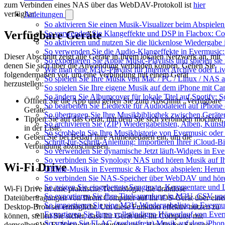
zum Verbinden eines NAS über das WebDAV-Protokoll ist
hier
verfügbar.
Anleitungen
So aktivieren Sie einen Musik-Visualizer beim Abspiele
Verfügbare Geräte
So verwenden Sie Klangeffekte und DSP in Flacbox: Com
So aktivieren und nutzen Sie die lückenlose Wiedergabe
So verwenden Sie die Audio-Klangeffekte in Evermusic: 
Dieser Abschnitt zeigt alle Geräte in Ihrem lokalen Netzwerk an, mit
So exportieren Sie Apple Music-Playlists und spielen si
denen Sie sich über die Anwendung verbinden können. Gehen Sie
Wie man eine M3U-Playlist für Internet Archive oder Liv
folgendermaßen vor, um eine Verbindung mit einem Gerät
So spielen Sie Ihre Musik von Mac / PC / Linux / NA
herzustellen:
So spielen Sie Ihre eigene Musik auf dem iPhone mit Ca
So ändern Sie Albumcover für lokale Titel auf Spotify: S
Öffnen Sie die App und gehen Sie zum Abschnitt „Verfügbare
So bearbeiten Sie Liedtexte für Audiodateien auf iPho
Geräte."
So übertragen Sie Ihre Musikbibliothek zwischen Geräten
Tippen Sie auf das Gerät, mit dem Sie sich verbinden möchten,
So archivieren Sie (ZIP) Wiedergabelisten, Alben, Künst
in der Liste.
So scrobbeln Sie Ihre Musikhistorie von Evermusic oder
Geben Sie bei Bedarf Ihre Anmeldedaten ein, um die
Schritt-für-Schritt-Anleitung: Importieren Ihrer iCloud-
Verbindung abzuschließen.
So verwenden Sie dynamische Jetzt läuft-Widgets in Ev
So verbinden Sie Synology NAS und hören Musik auf I
Wi-Fi Drive
Offline-Musik in Evermusic & Flacbox abspielen: Herunt
So verbinden Sie NAS-Speicher über WebDAV und höre
So zeigen Sie eingebettete Songtexte, Kommentare und
Wi-Fi Drive ist eine praktische Technologie, die drahtlose
So exportieren Sie Ihre Titelsammlung in M3U, CSV u
Dateiübertragungen von Ihrem Computer auf Ihr iOS-Gerät über eine
So importieren Sie eine M3U-Wiedergabeliste in Evermu
Desktop-Browser ermöglicht. Um diese Funktion effektiv nutzen zu
Exportieren Sie Ihren vollständigen Hörverlauf von Eve
können, stellen Sie sicher, dass Ihr Gerät und Ihr Computer mit
So spielen Sie FLAC (verlustfreie) Musik auf dem iPhon
demselben Wi-Fi-Netzwerk verbunden sind. Hier finden Sie eine