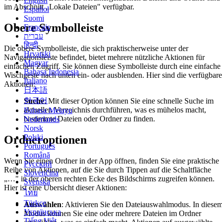
English
im Abschnitt „Lokale Dateien" verfügbar.
Español
Suomi
Obere Symbolleiste
Français
עברית
हिन्दी
Die obere Symbolleiste, die sich praktischerweise unter der
Hrvatski
Navigationsleiste befindet, bietet mehrere nützliche Aktionen für
Magyar
einfachen Zugriff. Sie können diese Symbolleiste durch eine einfache
Bahasa Indonesia
Wischgeste nach unten ein- oder ausblenden. Hier sind die verfügbar
Italiano
Aktionen:
日本語
한국어
Suche
: Mit dieser Option können Sie eine schnelle Suche im
aktuellen Verzeichnis durchführen, was es mühelos macht,
Bahasa Melayu
bestimmte Dateien oder Ordner zu finden.
Nederlands
Norsk
Polski
Ordneroptionen
Português
Română
Wenn Sie einen Ordner in der App öffnen, finden Sie eine praktische
Русский
Reihe von Aktionen, auf die Sie durch Tippen auf die Schaltfläche
Slovenčina
„…" in der oberen rechten Ecke des Bildschirms zugreifen können.
Svenska
Hier ist eine Übersicht dieser Aktionen:
ไทย
Türkçe
Auswählen
: Aktivieren Sie den Dateiauswahlmodus. In diese
Українська
Modus können Sie eine oder mehrere Dateien im Ordner
Tiếng Việt