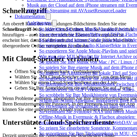
Musik aus der Cloud auf dem iPhone streamen mit Ever
Schnellzugriff
iOS-Audio-Streaming mit AVAssetResourceLoader
Dokumentation
Anleitungen
Am oberen Rand des Verbindungen-Bildschirms finden Sie eine
So aktivieren Sie einen Musik-Visualizer beim Ab
Schnellzugriff
-Liste. Jeder Cloud-Ordner, den Sie zu den Favoriten
So verwenden Sie Klangeffekte und DSP in Flacbo
hinzufügen – auch einer, der mehrere Ebenen tief vergraben ist –
So aktivieren und nutzen Sie die lückenlose Wied
erscheint hier, damit Sie ihn aufrufen können, ohne jedes Mal durch
So verwenden Sie die Audio-Klangeffekte in Everm
übergeordnete Ordner navigieren zu müssen.
So exportieren Sie Apple Music-Playlists und spie
Wie man eine M3U-Playlist für Internet Archive od
Mit Cloud-Speicher verbinden
So spielen Sie Ihre Musik von Mac / PC / Linux
So spielen Sie Ihre eigene Musik auf dem iPhone 
Öffnen Sie die Registerkarte „Verbindungen"
So ändern Sie Albumcover für lokale Titel auf Spot
Wählen Sie „Mit Cloud-Speicher verbinden" aus dem Menü
So bearbeiten Sie Liedtexte für Audiodateien au
Wählen Sie einen Cloud-Speicherdienst aus der Liste
So übertragen Sie Ihre Musikbibliothek zwischen G
Geben Sie Ihre Anmeldedaten ein und tippen Sie auf „Fertig."
So archivieren Sie (ZIP) Wiedergabelisten, Alben,
So scrobbeln Sie Ihre Musikhistorie von Evermusi
Wenn Probleme auftreten, überprüfen Sie Ihre Internetverbindung un
Schritt-für-Schritt-Anleitung: Importieren Ihrer i
Ihren Benutzernamen/Ihr Passwort. In der Premium-Version der App
So verwenden Sie dynamische Jetzt läuft-Widgets
können Sie eine unbegrenzte Anzahl von Diensten hinzufügen.
So verbinden Sie Synology NAS und hören Musik
Offline-Musik in Evermusic & Flacbox abspielen: 
Unterstützte Cloud-Speicherdienste
So verbinden Sie NAS-Speicher über WebDAV un
So zeigen Sie eingebettete Songtexte, Kommenta
So exportieren Sie Ihre Titelsammlung in M3U,
Derzeit unterstützt die Anwendung die beliebtesten Cloud-