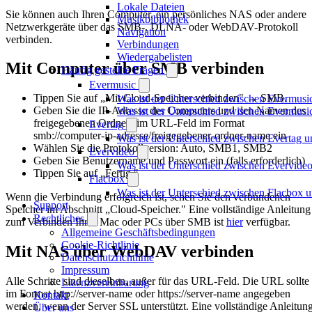
Lokale Dateien
Sie können auch Ihren Computer, ein persönliches NAS oder andere
Musikbibliothek
Netzwerkgeräte über das SMB-, DLNA- oder WebDAV-Protokoll
Navigation
verbinden.
Verbindungen
Wiedergabelisten
Mit Computer über SMB verbinden
Häufig gestellte Fragen
Evermusic
Tippen Sie auf „Mit Cloud-Speicher verbinden" → SMB.
Was ist der Unterschied zwischen Evermusi
Geben Sie die IP-Adresse des Computers und den Namen des
Was ist der Unterschied zwischen Evermus
freigegebenen Ordners im URL-Feld im Format
Evertag
smb://computer-ip-adresse/freigegebener-ordner-name ein
Was ist der Unterschied zwischen Evertag 
Wählen Sie die Protokollversion: Auto, SMB1, SMB2
Evervideo
Geben Sie Benutzername und Passwort ein (falls erforderlich)
Was ist der Unterschied zwischen Evervid
Tippen Sie auf „Fertig."
Flacbox
Was ist der Unterschied zwischen Flacbox
Wenn die Verbindung erfolgreich ist, sehen Sie den verbundenen
Support
Speicher im Abschnitt „Cloud-Speicher." Eine vollständige Anleitung
Rechtliches
zum Verbinden Ihres Mac oder PCs über SMB ist
hier
verfügbar.
Allgemeine Geschäftsbedingungen
Cookie-Richtlinie
Mit NAS über WebDAV verbinden
Datenschutzrichtlinie
Impressum
Alle Schritte sind dieselben, außer für das URL-Feld. Die URL sollte
Lizenzvereinbarung
im Format http://server-name oder https://server-name angegeben
Kontakt
werden, wenn der Server SSL unterstützt. Eine vollständige Anleitun
Über uns