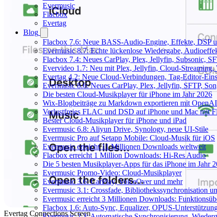
Evermusic
Flacbox
Evertag
Blog
Flacbox 7.6: Neue BASS-Audio-Engine, Effekte, DSP un
Evermusic 8.7: Echte lückenlose Wiedergabe, Audioeffekt
Flacbox 7.4: Neues CarPlay, Plex, Jellyfin, Subsonic, 
Evervideo 1.7: Neu mit Plex, Jellyfin, Cloud-Streaming
Evertag 4.2: Neue Cloud-Verbindungen, Tag-Editor-Einst
Evermusic 8.6: Neues CarPlay, Plex, Jellyfin, SFTP, So
Die besten Cloud-Musikplayer für iPhone im Jahr 2026
Wix-Blogbeiträge zu Markdown exportieren mit OpenAI
Verlustfreies FLAC und DSD auf iPhone und Mac mit Fl
Bester Cloud-Musikplayer für iPhone und iPad
Evermusic 6.8: Aliyun Drive, Synology, neue UI-Stile
Evermusic Pro auf Setapp Mobile: Cloud-Musik für iOS
Evermusic erreicht 11 Millionen Downloads weltweit
Flacbox erreicht 1 Million Downloads: Hi-Res Audio
Die 5 besten Musikplayer-Apps für das iPhone im Jahr 
Evermusic Promo-Video: Cloud-Musikplayer
Evermusic 3.6: CarPlay, VoiceOver und mehr
Evermusic 3.1: Crossfade, Bibliothekssynchronisation 
Evermusic erreicht 3 Millionen Downloads: Funktionsübe
Flacbox 1.6: Auto-Sync, Equalizer, OPUS-Unterstützun
Evertag Connections Screen
Evermusic 2.3: Automatische Synchronisierung, Wiederg