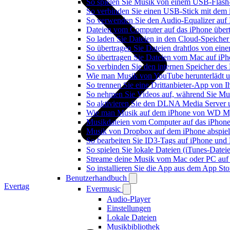
So spielen Sie Musik von einem USB-Flash
So verbinden Sie einen USB-Stick mit dem 
So verwenden Sie den Audio-Equalizer auf 
Dateien vom Computer auf das iPhone über
So laden Sie Dateien in den Cloud-Speicher
So übertragen Sie Dateien drahtlos von ein
So übertragen Sie Dateien vom Mac auf iPh
So verbinden Sie den internen Speicher de
Wie man Musik von YouTube herunterlädt u
So trennen Sie eine Drittanbieter-App von
So nehmen Sie Videos auf, während Sie Mus
So aktivieren Sie den DLNA Media Server 
Wie man Musik auf dem iPhone von WD My
Musikdateien vom Computer auf das iPhone
Musik von Dropbox auf dem iPhone abspiele
So bearbeiten Sie ID3-Tags auf iPhone und
So spielen Sie lokale Dateien (iTunes-Date
Streame deine Musik vom Mac oder PC auf
So installieren Sie die App aus dem App St
Benutzerhandbuch
Evertag
Evermusic
Audio-Player
Einstellungen
Lokale Dateien
Musikbibliothek