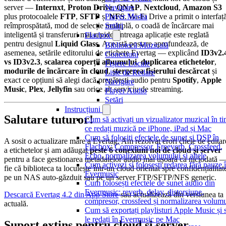
server —
Internxt
,
Proton Drive
,
QNAP
,
Nextcloud
,
Amazon S3
Navigare
plus protocoalele
FTP
,
SFTP
și
NFS
. Wi-Fi Drive a primit o interfaț
Player Media
reîmprospătată, mod de selecție multiplă, o coadă de încărcare mai
Setări
inteligentă și transferuri mai rapide. Întreaga aplicație este reglată
Flacbox
pentru designul
Liquid Glass
. Această postare aprofundează, de
Bibliotecă Muzicală
asemenea, setările editorului de etichete Evertag — explicând
ID3v2.
Conexiuni
vs ID3v2.3
,
scalarea coperții albumului
,
duplicarea etichetelor
,
Fișiere Locale
modurile de încărcare în cloud
,
ștergerea fișierului descărcat
și
Liste de Redare
exact ce opțiuni să alegi dacă pregătești audio pentru
Spotify
,
Apple
Navigare
Music
,
Plex
,
Jellyfin
sau orice alt serviciu de streaming.
Player Audio
Setări
Instrucțiuni
Salutare tuturor!
Cum să activați un vizualizator muzical în t
ce redați muzică pe iPhone, iPad și Mac
Cum să folosiți efectele de sunet și DSP în
A sosit o actualizare mare a Evertag. Am rezolvat erori cheie de editar
Flacbox: Compressor, Freeverb, Crossfeed,
a etichetelor și am adăugat
peste 6 conexiuni noi de cloud și server
Echo, normalizarea volumului și altele
pentru a face gestionarea metadatelor audio mai ușoară ca niciodată 
Cum activezi și folosești redarea fără pauze 
fie că biblioteca ta locuiește într-un cloud orientat spre confidențialitat
Evermusic
pe un NAS auto-găzduit sau pe un server FTP/SFTP/NFS generic.
Cum folosești efectele de sunet audio din
Evermusic: reverb, delay, distorsiune,
Descarcă Evertag 4.2 din App Store
sau actualizează din versiunea ta
compresor, crossfeed și normalizarea volumu
actuală.
Cum să exportați playlisturi Apple Music și 
le redați în Evermusic pe Mac
Suport extins pentru cloud și server