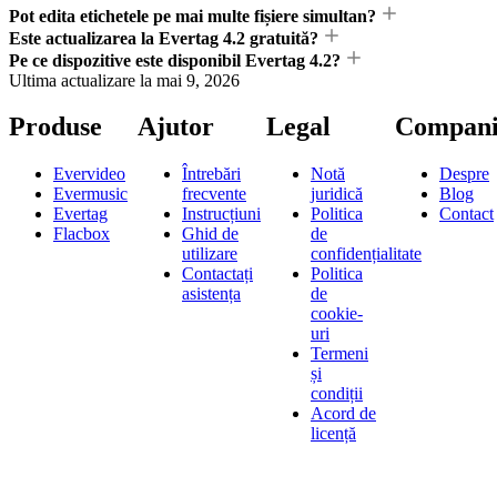
Pot edita etichetele pe mai multe fișiere simultan?
Este actualizarea la Evertag 4.2 gratuită?
Pe ce dispozitive este disponibil Evertag 4.2?
Ultima actualizare la
mai 9, 2026
Produse
Ajutor
Legal
Compani
Evervideo
Întrebări
Notă
Despre
Evermusic
frecvente
juridică
Blog
Evertag
Instrucțiuni
Politica
Contact
Flacbox
Ghid de
de
utilizare
confidențialitate
Contactați
Politica
asistența
de
cookie-
uri
Termeni
și
condiții
Acord de
licență