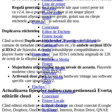
Liste de redare
Regulă generală:
dacă etichetele tale apar corect peste tot
Navigare
cu v2.4, las-o pornită. Dacă chiar și un singur player
Player audio
important afișează caractere greșite, goluri sau nu citește
Setări
etichetele, oprește v2.4 și salvează din nou.
Evertag
Conexiuni
Duplicarea etichetelor
Editor de Etichete
Fișiere locale
Când activezi
Duplicarea etichetelor
, Evertag scrie câmpurile
Mapări ale Câmpurilor de Etichetă
comune de metadate (titlu, artist, album etc.) în
ambele secțiuni ID3v
Navigare
și ID3v2
ale fișierului. Aceasta îmbunătățește compatibilitatea cu
Setări
playere foarte vechi care citesc doar ID3v1 (eticheta originală de 128
Evervideo
de octeți de la sfârșitul fișierului).
Biblioteca Media
Fișiere
Majoritatea utilizatorilor nu au nevoie de aceasta.
Playerele
Liste de redare
moderne citesc mai întâi ID3v2.
Navigare
Activează doar dacă
lucrezi cu hardware vintage sau software
Player Media
specific care ignoră ID3v2.
Setări
Flacbox
Actualizarea fișierelor online: cum gestionează Everta
Bibliotecă Muzicală
editările cloud
Conexiuni
Fișiere Locale
Liste de Redare
Când editezi etichete pe un fișier stocat pe un cloud conectat (Google
Navigare
Drive, Dropbox, OneDrive, iCloud, Internxt, Proton Drive, QNAP,