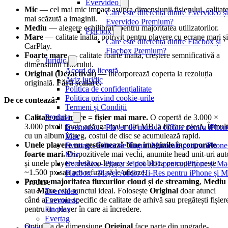
Evervideo
Mic
— cel mai mic impact asupra dimensiunii fișierului, calitat
Care este diferența dintre Evervideo și
mai scăzută a imaginii.
Evervideo Premium?
Mediu
— alegere echilibrată pentru majoritatea utilizatorilor.
Flacbox
Mare
— calitate înaltă, potrivit pentru playere cu ecrane mari și
Care este diferența dintre Flacbox și
CarPlay.
Flacbox Premium?
Foarte mare
— calitate foarte înaltă, creștere semnificativă a
Juridic
dimensiunii fișierului.
Acord de licență
Original (Dezactivat)
— încorporează coperta la rezoluția
Aviz juridic
originală.
Fără scalare.
Politica de confidențialitate
Politica privind cookie-urile
De ce contează:
Termeni și Condiții
Produse
Calitate mai mare = fișier mai mare.
O copertă de 3.000 ×
3.000 pixeli poate adăuga mai mulți MB la fiecare piesă. Înmulț
Evermusic - Player de muzică offline pentru iPhone
cu un album întreg, costul de disc se acumulează rapid.
Mac
Unele playere nu gestionează bine imaginile încorporate
Evertag - Editor de Taguri Muzicale pentru iPhone
foarte mari.
Dispozitivele mai vechi, anumite head unit-uri aut
Mac
și unele playere desktop legacy se pot bloca pe coperți peste
Evervideo - Player Video HD pentru iPhone și Ma
~1.500 px sau pot refuza să le afișeze.
Flacbox - Player Audio Hi-Res pentru iPhone și 
Pentru majoritatea fluxurilor cloud și de streaming
,
Mediu
Produse
sau
Mare
este punctul ideal. Folosește
Original
doar atunci
Evervideo
când ai nevoie specific de calitate de arhivă sau pregătești fișier
Evermusic
pentru un player în care ai încredere.
Flacbox
Evertag
Opțiunea de dimensiune
Original
face parte din upgrade-