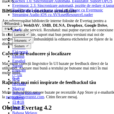
Flacbox 1.6: Sincronizare Automată, Egalizator, Suport OPUS
macOS.
Evermusic 2.3: Sincronizare automată, poziție de redare și tagur
Redă muzică din stocarea cloud pe iPhone cu Evermusic
Bibliotecile de conexiune actualizate
Streaming Audio iOS cu AVAssetResourceLoader
Am reîmprospătat bibliotecile interne folosite de Evertag pentru a
Română
comunica cu
WebDAV
,
SMB
,
DLNA
,
Dropbox
,
Google Drive
,
عربي
OneDrive
și alte servicii. Rezultatul: mai puține eșecuri de conexiune
Català
în cazurile marginale, suport mai bun pentru versiuni mai noi de
Lumină
Čeština
servere și fiabilitate îmbunătățită la editarea etichetelor pe fișiere de la
Întuneric
Dansk
distanță.
Sistem
Deutsch
Ελληνικά
Corecții de traducere și localizare
English
Español
Mai multe corecții lingvistice în UI bazate pe feedback direct de la
Suomi
utilizatori. Așezare mai bună a textului pe butoane mai mici în mai
Français
multe limbi.
עברית
हिन्दी
Rafinări mai mici inspirate de feedbackul tău
Hrvatski
Magyar
Multe îmbunătățiri minore bazate pe recenziile App Store și e-mailuril
Bahasa Indonesia
la
support@everappz.com
. Citim fiecare mesaj.
Italiano
日本語
Obține Evertag 4.2
한국어
Bahasa Melayu