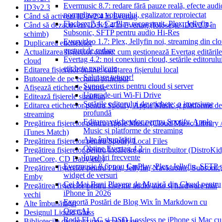
Evermusic 8.7: redare fără pauze reală, efecte audi
ID3v2.3
normalizarea volumului, egalizator reproiectat
Când să activezi ID3v2.4 în Evertag
Flacbox 7.4: CarPlay reconstruit, Plex, Jellyfin,
Când să dezactivezi ID3v2.4 în Evertag (folosește ID3v2.3 în
Subsonic, SFTP pentru audio Hi-Res
schimb)
Evervideo 1.7: Plex, Jellyfin noi, streaming din cl
Duplicarea etichetelor
gesturi de redare
Actualizarea fișierelor online: cum gestionează Evertag editările
Evertag 4.2: noi conexiuni cloud, setările editorulu
cloud
etichete explicate
Editarea fișierelor online: curățarea fișierului local
Salutare tuturor!
Butoanele de pe ecranul principal
Suport extins pentru cloud și server
Afișează etichetele extinse
Upgrade-uri Wi-Fi Drive
Editează fișierele simultan
Setările editorului de etichete: o imersiune
Editarea etichetelor pentru Spotify, Apple Music și platforme de
profundă
streaming
Editarea etichetelor pentru Spotify, Apple
Pregătirea fișierelor pentru Apple Music (Cloud Music Library 
Music și platforme de streaming
iTunes Match)
Alte îmbunătățiri
Pregătirea fișierelor pentru Spotify Local Files
Obține Evertag 4.2
Pregătirea fișierelor pentru încărcare prin distribuitor (DistroKid
Întrebări frecvente
TuneCore, CD Baby etc.)
Evermusic 8.6: nou CarPlay, Plex, Jellyfin, SFTP ș
Pregătirea fișierelor pentru Plex, Jellyfin, Navidrome, Subsonic
widget de versuri
Emby
Cei Mai Buni Playere de Muzică din Cloud pentru
Pregătirea fișierelor pentru sisteme audio auto și hardware mai
iPhone în 2026
vechi
Exportă Postări de Blog Wix în Markdown cu
Alte îmbunătățiri
OpenAI
Designul Liquid Glass
Redă FLAC și DSD Lossless pe iPhone și Mac cu
Bibliotecile de conexiune actualizate