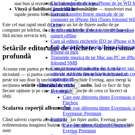
Cum să redai muzică pe iPhone de pe WD 
mai bun și rezistență la întreruperile de rețea.
Cloud Home
Viteză și fiabilitate generală îmbunătățite
— transferuri mai
Cum să transferi fișiere muzicale de pe
rapide pentru biblioteci mari.
computer pe iPhone fără iTunes folosind Wi
Este cel mai rapid mod de a muta un lot de fișiere audio de pe
Drive
computer pe telefon, de a le edita etichetele și de a le trimite înapoi —
Redați muzică din Dropbox pe iPhone când
fără niciun serviciu terț.
sunteți offline
Cum să editezi etichetele ID3 pe iPhone și 
Cum să redai fișiere locale (fișiere iTunes) p
Setările editorului de etichete: o imersiune
iPhone-ul meu
profundă
Transmite muzica de pe Mac sau PC pe iPh
folosind SMB
Cum să instalezi aplicația din App Store sau
Aceasta este partea pe care majoritatea utilizatorilor nu o citesc
activezi achiziția din aplicație folosind un c
niciodată — și partea care decide dacă etichetele tale funcționează
promoțional
peste tot sau doar în unele aplicații. Deschide Evertag, apoi mergi la
Întrebări frecvente
secțiunea
setările editorului de etichete audio
. Iată ce face de fapt
fiecare opțiune și pe care să o alegi în funcție de ceea ce încerci să
Evermusic
obții.
Care este diferența dintre Evermusic ș
Flacbox
Scalarea coperții albumului
Care este diferența dintre Evermusic ș
Evermusic Premium
Evertag
Când salvezi coperta albumului într-un fișier audio, Evertag poate
redimensiona imaginea înainte de a o încorpora. Opțiunile disponibile
Care este diferența dintre Evertag și
sunt:
Evertag Premium