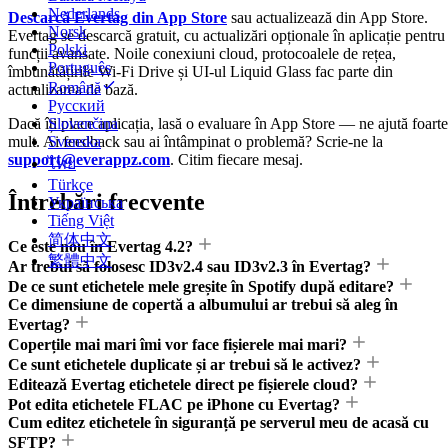
Nederlands
Descarcă Evertag din App Store
sau actualizează din App Store.
Norsk
Evertag se descarcă gratuit, cu actualizări opționale în aplicație pentru
Polski
funcții avansate. Noile conexiuni cloud, protocoalele de rețea,
Português
îmbunătățirile Wi-Fi Drive și UI-ul Liquid Glass fac parte din
Română
actualizarea de bază.
Русский
Dacă îți place aplicația, lasă o evaluare în App Store — ne ajută foarte
Slovenčina
mult. Ai feedback sau ai întâmpinat o problemă? Scrie-ne la
Svenska
support@everappz.com
. Citim fiecare mesaj.
ไทย
Türkçe
Întrebări frecvente
Українська
Tiếng Việt
简体中文
Ce este nou în Evertag 4.2?
繁體中文
Ar trebui să folosesc ID3v2.4 sau ID3v2.3 în Evertag?
De ce sunt etichetele mele greșite în Spotify după editare?
Ce dimensiune de copertă a albumului ar trebui să aleg în
Evertag?
Coperțile mai mari îmi vor face fișierele mai mari?
Ce sunt etichetele duplicate și ar trebui să le activez?
Editează Evertag etichetele direct pe fișierele cloud?
Pot edita etichetele FLAC pe iPhone cu Evertag?
Cum editez etichetele în siguranță pe serverul meu de acasă cu
SFTP?