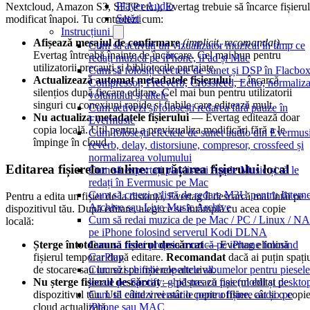
Player Audio
Nextcloud, Amazon S3, SFTP etc.), Evertag trebuie să încarce fișierul
Setări
modificat înapoi. Tu controlezi cum:
Instrucțiuni
Afișează mesajul de confirmare
(implicit, recomandat)
—
Cum să activați un vizualizator muzical în timp ce
Evertag întreabă înainte de încărcare. Cel mai bun pentru
redați muzică pe iPhone, iPad și Mac
utilizatorii precauți și bibliotecile partajate.
Cum să folosiți efectele de sunet și DSP în Flacbox
Actualizează automat metadatele fișierului
— încarcă
Compressor, Freeverb, Crossfeed, Echo, normaliza
silențios după fiecare editare. Cel mai bun pentru utilizatorii
volumului și altele
singuri cu conexiuni rapide și fiabile care editează mult.
Cum activezi și folosești redarea fără pauze în
Nu actualiza metadatele fișierului
— Evertag editează doar
Evermusic
copia locală. Util pentru a previzualiza modificări fără a le
Cum folosești efectele de sunet audio din Evermus
împinge în cloud.
reverb, delay, distorsiune, compresor, crossfeed și
normalizarea volumului
Editarea fișierelor online: curățarea fișierului local
Cum să exportați playlisturi Apple Music și să le
redați în Evermusic pe Mac
Cum să creezi o listă de redare M3U pentru Interne
Pentru a edita un fișier de la distanță, Evertag îl descarcă mai întâi pe
Archive sau Live Music Archive
dispozitivul tău. După editare, alegi ce se întâmplă cu acea copie
Cum să redai muzica de pe Mac / PC / Linux / N
locală:
pe iPhone folosind serverul Kodi DLNA
Șterge întotdeauna fișierul descărcat
— Evertag elimină
Cum să redai propria muzică pe iPhone folosind
fișierul temporar după editare.
Recomandat
dacă ai puțin spați
CarPlay
de stocare sau lucrezi pe fișierele altcuiva.
Cum să schimbi copertele albumelor pentru piesele
Nu șterge fișierul descărcat
— păstrează fișierul editat pe
locale pe Spotify: ghid pas cu pas (mobil și deskto
dispozitivul tău. Util când vrei atât o copie offline, cât și o copi
Cum să editezi versurile pentru fișiere audio pe
cloud actualizată.
iPhone sau MAC