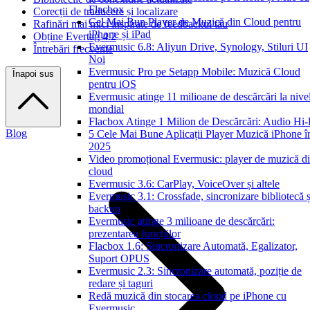
Flacbox
Corecții de traducere și localizare
Cel Mai Bun Player de Muzică din Cloud pentru
Rafinări mai mici inspirate de feedbackul tău
iPhone și iPad
Obține Evertag 4.2
Evermusic 6.8: Aliyun Drive, Synology, Stiluri UI
Întrebări frecvente
Noi
Evermusic Pro pe Setapp Mobile: Muzică Cloud
Înapoi sus
pentru iOS
Evermusic atinge 11 milioane de descărcări la nive
mondial
Flacbox Atinge 1 Milion de Descărcări: Audio Hi
Blog
5 Cele Mai Bune Aplicații Player Muzică iPhone î
2025
Video promoțional Evermusic: player de muzică d
cloud
Evermusic 3.6: CarPlay, VoiceOver și altele
Evermusic 3.1: Crossfade, sincronizare bibliotecă ș
backup
Evermusic atinge 3 milioane de descărcări:
prezentarea funcțiilor
Flacbox 1.6: Sincronizare Automată, Egalizator,
Suport OPUS
Evermusic 2.3: Sincronizare automată, poziție de
redare și taguri
Redă muzică din stocarea cloud pe iPhone cu
Evermusic