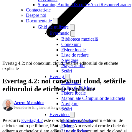
Streaming Audio iOS cu AVAssetResourceLoader
Contactați-ne
Despre noi
Documentație
Ghid de utilizare
Evermusic
Biblioteca muzicală
Conexiuni
Fișiere locale
Liste de redare
Navigare
Evertag 4.2: noi conexiuni cloud, setările editorului de etichete
Player audio
explicate
Setări
Evertag
Evertag 4.2: noi conexiuni cloud, setările
Conexiuni
editorului de etichete explicate
Editor de Etichete
Fișiere locale
Mapări ale Câmpurilor de Etichetă
Artem Meleshko
Navigare
Founder & Engineer at Everappz
Setări
Evervideo
Pe scurt:
Evertag 4.2
este o actualizare majoră pentru editorul de
Biblioteca Media
etichete audio pe iPhone, iPad și Mac. Am rezolvat erorile cheie de
Fișiere
editare a etichetelor și am adăugat peste 6 conexiuni noi de cloud și
Liste de redare