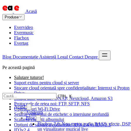
Acasă
Produse
Evervideo
Evermusic
Flacbox
Evertag
Blog
Documentație
Asistență
Legal
Contact
Despre
Pe această pagină
Salutare tuturor!
Suport extins pentru cloud și server
Stocare cloud orientată spre confidențialitate: Internxt și Proton
Drive
CTRL K
Soluții auto-găzduite: QNAP, Nextcloud, Amazon S3
Protocoale de rețea noi: FTP, SFTP, NFS
Acasă
Upgrade-uri Wi-Fi Drive
Asistență
Setările editorului de etichete: o imersiune profundă
Blog
Scalarea coperții albumului
Flacbox 7.6: Nou motor audio BASS, efecte, DSP 
Opțiuni de salvare a etichetelor: ID3v2.4 vs ID3v2.3
un vizualizator muzical live
ID3v2.4