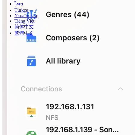
ไทย
Türkçe
Українська
Tiếng Việt
简体中文
繁體中文