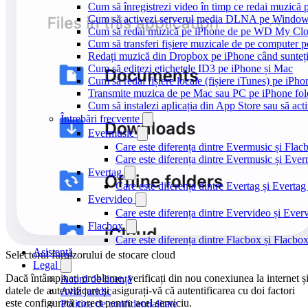
Cum să înregistrezi video în timp ce redai muzică 
Cum să activezi serverul media DLNA pe Windows 
Cum să redai muzică pe iPhone de pe WD My C
Cum să transferi fișiere muzicale de pe computer 
Redați muzică din Dropbox pe iPhone când sunteți
Cum să editezi etichetele ID3 pe iPhone și Mac
Cum să redai fișiere locale (fișiere iTunes) pe iPh
Transmite muzica de pe Mac sau PC pe iPhone f
Cum să instalezi aplicația din App Store sau să acti
Întrebări frecvente
Evermusic
Care este diferența dintre Evermusic și Flac
Care este diferența dintre Evermusic și Ev
Evertag
Care este diferența dintre Evertag și Evert
Evervideo
Care este diferența dintre Evervideo și Eve
Flacbox
Care este diferența dintre Flacbox și Flacb
Asistență
Selectorul furnizorului de stocare cloud
Legal
Dacă întâmpinați probleme, verificați din nou conexiunea la internet ș
Acord de licență
datele de autentificare și asigurați-vă că autentificarea cu doi factori
Aviz juridic
este configurată corect pentru acel serviciu.
Politica de confidențialitate