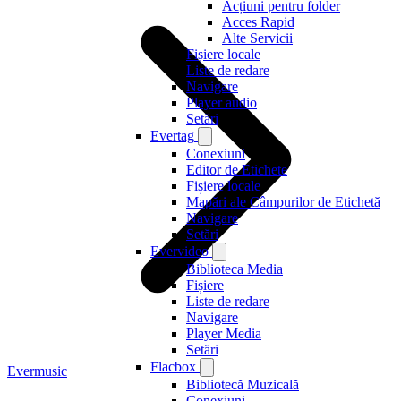
Acțiuni pentru folder
Acces Rapid
Alte Servicii
Fișiere locale
Liste de redare
Navigare
Player audio
Setări
Evertag
Conexiuni
Editor de Etichete
Fișiere locale
Mapări ale Câmpurilor de Etichetă
Navigare
Setări
Evervideo
Biblioteca Media
Fișiere
Liste de redare
Navigare
Player Media
Setări
Flacbox
Evermusic
Bibliotecă Muzicală
Conexiuni