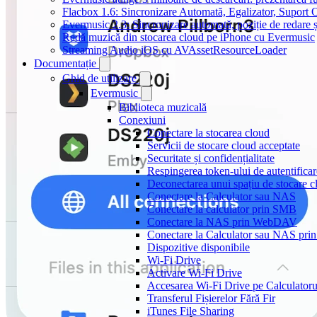
Flacbox 1.6: Sincronizare Automată, Egalizator, Supor
Evermusic 2.3: Sincronizare automată, poziție de redare ș
Redă muzică din stocarea cloud pe iPhone cu Evermusic
Streaming Audio iOS cu AVAssetResourceLoader
Documentație
Ghid de utilizare
Evermusic
Biblioteca muzicală
Conexiuni
Conectare la stocarea cloud
Servicii de stocare cloud acceptate
Securitate și confidențialitate
Respingerea token-ului de autentificar
Deconectarea unui spațiu de stocare c
Conectare la Calculator sau NAS
Conectare la calculator prin SMB
Conectare la NAS prin WebDAV
Conectare la Calculator sau NAS pr
Dispozitive disponibile
Wi-Fi Drive
Activare Wi-Fi Drive
Accesarea Wi-Fi Drive pe Calculatoru
Transferul Fișierelor Fără Fir
iTunes File Sharing