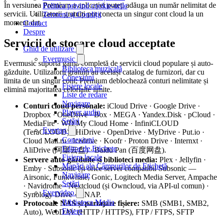
În versiunea Premium a aplicației puteți adăuga un număr nelimitat de
Politica privind cookie-urile
servicii. Utilizatorii gratuiți pot conecta un singur cont cloud la un
Termeni și Condiții
moment dat.
Contact
Despre
Servicii de stocare cloud acceptate
Ghid de utilizare
Evermusic
Evermusic suportă gama completă de servicii cloud populare și auto-
Biblioteca muzicală
găzduite. Utilizatorii gratuiți au același catalog de furnizori, dar cu
Conexiuni
limita de un singur cont; Premium deblochează conturi nelimitate și
Fișiere locale
elimină majoritatea celorlalte limite.
Liste de redare
Navigare
Conturi cloud personale:
iCloud Drive · Google Drive ·
Player audio
Dropbox · OneDrive · Box · MEGA · Yandex.Disk · pCloud ·
Setări
MediaFire · WD My Cloud Home · InfiniCLOUD
Evertag
(TeraCLOUD) · HiDrive · OpenDrive · MyDrive · Put.io ·
Conexiuni
Cloud Mail.ru · Icedrive · Koofr · Proton Drive · Internxt ·
Editor de Etichete
AliDrive (阿里云盘) · Baidu Pan (百度网盘).
Fișiere locale
Servere auto-găzduite și biblioteci media:
Plex · Jellyfin ·
Mapări ale Câmpurilor de Etichetă
Emby · Subsonic (și orice server compatibil Subsonic —
Navigare
Airsonic, Funkwhale, Gonic, Logitech Media Server, Ampache
Setări
· Navidrome · Nextcloud (și Owncloud, via API-ul comun) ·
Evervideo
Synology Drive · QNAP.
Biblioteca Media
Protocoale NAS și partajare fișiere:
SMB (SMB1, SMB2,
Fișiere
Auto), WebDAV (HTTP / HTTPS), FTP / FTPS, SFTP