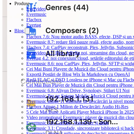
Produse
Evervideo
Evermusic
Flacbox
Evertag
Blog
Flacbox 7.6: Nou motor audio BASS, efecte, DSP și un vi
Evermusic 8.7: redare fără pauze reală, efecte audio, nor
Flacbox 7.4: CarPlay reconstruit, Plex, Jellyfin, Subson
Evervideo 1.7: Plex, Jellyfin noi, streaming din cloud, ge
Evertag 4.2: noi conexiuni cloud, setările editorului de et
Evermusic 8.6: nou CarPlay, Plex, Jellyfin, SFTP și widg
Cei Mai Buni Playere de Muzică din Cloud pentru iPhon
Exportă Postări de Blog Wix în Markdown cu OpenAI
Redă FLAC și DSD Lossless pe iPhone și Mac cu Flacb
Cel Mai Bun Player de Muzică din Cloud pentru iPhone 
Evermusic 6.8: Aliyun Drive, Synology, Stiluri UI Noi
Evermusic Pro pe Setapp Mobile: Muzică Cloud pentru 
Evermusic atinge 11 milioane de descărcări la nivel mond
Flacbox Atinge 1 Milion de Descărcări: Audio Hi-Res
5 Cele Mai Bune Aplicații Player Muzică iPhone în 2025
Video promoțional Evermusic: player de muzică din clo
Evermusic 3.6: CarPlay, VoiceOver și altele
Evermusic 3.1: Crossfade, sincronizare bibliotecă și bac
Evermusic atinge 3 milioane de descărcări: prezentarea fu