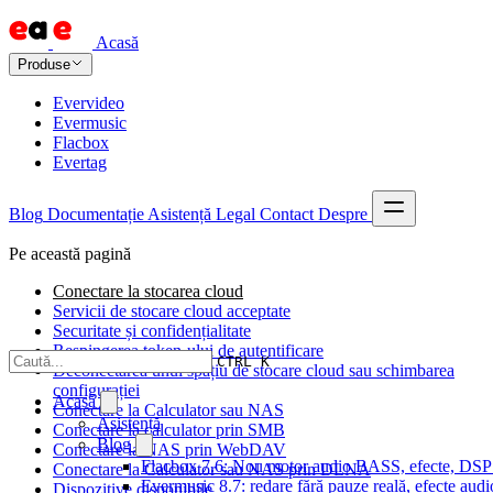
Acasă
Produse
Evervideo
Evermusic
Flacbox
Evertag
Blog
Documentație
Asistență
Legal
Contact
Despre
Pe această pagină
Conectare la stocarea cloud
Servicii de stocare cloud acceptate
Securitate și confidențialitate
Respingerea token-ului de autentificare
CTRL K
Deconectarea unui spațiu de stocare cloud sau schimbarea
configurației
Acasă
Conectare la Calculator sau NAS
Asistență
Conectare la calculator prin SMB
Blog
Conectare la NAS prin WebDAV
Flacbox 7.6: Nou motor audio BASS, efecte, DSP și
Conectare la Calculator sau NAS prin DLNA
Evermusic 8.7: redare fără pauze reală, efecte audi
Dispozitive disponibile