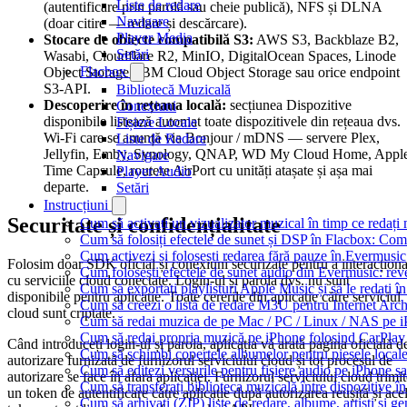
Liste de redare
(autentificare prin parolă sau cheie publică), NFS și DLNA
Navigare
(doar citire — redare și descărcare).
Player Media
Stocare de obiecte compatibilă S3:
AWS S3, Backblaze B2,
Setări
Wasabi, Cloudflare R2, MinIO, DigitalOcean Spaces, Linode
Flacbox
Object Storage, IBM Cloud Object Storage sau orice endpoint
S3-API.
Bibliotecă Muzicală
Descoperire în rețeaua locală:
secțiunea Dispozitive
Conexiuni
disponibile listează automat toate dispozitivele din rețeaua dvs.
Fișiere Locale
Wi-Fi care se anunță via Bonjour / mDNS — servere Plex,
Liste de Redare
Jellyfin, Emby, Synology, QNAP, WD My Cloud Home, Appl
Navigare
Time Capsule, routere AirPort cu unități atașate și așa mai
Player Audio
departe.
Setări
Instrucțiuni
Securitate și confidențialitate
Cum să activați un vizualizator muzical în timp ce redaț
Cum să folosiți efectele de sunet și DSP în Flacbox: Com
Cum activezi și folosești redarea fără pauze în Evermusic
Folosim doar SDK oficial și conexiuni securizate pentru a interacțion
Cum folosești efectele de sunet audio din Evermusic: reve
cu serviciile cloud conectate. Login-ul și parola dvs. nu sunt
Cum să exportați playlisturi Apple Music și să le redați
disponibile pentru aplicație. Toate cererile din aplicație către serviciul
Cum să creezi o listă de redare M3U pentru Internet Arc
cloud sunt criptate.
Cum să redai muzica de pe Mac / PC / Linux / NAS pe 
Cum să redai propria muzică pe iPhone folosind CarPlay
Când introduceți login-ul și parola, aplicația vă arată pagina oficială d
Cum să schimbi copertele albumelor pentru piesele locale
autorizare furnizată de furnizorul serviciului cloud și tot procesul de
Cum să editezi versurile pentru fișiere audio pe iPhone
autorizare se face în afara aplicației. Furnizorul serviciului cloud trimi
Cum să transferați biblioteca muzicală între dispozitive 
un token de autentificare către aplicație după autorizarea reușită și ace
Cum să arhivați (ZIP) liste de redare, albume, artiști și ge