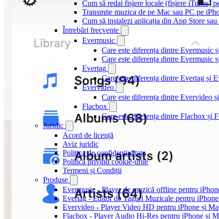
Cum să redai fișiere locale (fișiere iTunes) 
Transmite muzica de pe Mac sau PC pe iPh
Cum să instalezi aplicația din App Store sau 
Întrebări frecvente
Evermusic
Care este diferența dintre Evermusic 
Care este diferența dintre Evermusic
Evertag
Care este diferența dintre Evertag și
Evervideo
Care este diferența dintre Evervideo
Flacbox
Care este diferența dintre Flacbox și
Juridic
Acord de licență
Aviz juridic
Politica de confidențialitate
Politica privind cookie-urile
Termeni și Condiții
Produse
Evermusic - Player de muzică offline pentru iPhon
Evertag - Editor de Taguri Muzicale pentru iPhone
Evervideo - Player Video HD pentru iPhone și Ma
Flacbox - Player Audio Hi-Res pentru iPhone și 