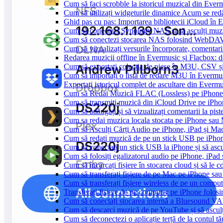
Cum să faci scrobble la istoricul muzical din Ever
Cum să utilizați widgeturile dinamice Acum se red
Ghid pas cu pas: Importarea bibliotecii iCloud în 
Cum să conectezi Synology NAS și să asculți muz
Cum să conectezi stocarea NAS folosind WebDAV 
Cum să vizualizați versurile încorporate, comentar
Redarea muzicii offline în Evermusic și Flacbox: des
Cum să exportați colecția de piese în M3U, CSV 
Cum să importați o listă de redare M3U în Evermu
Exportați istoricul complet de ascultare din Everm
Cum să Redai Muzică FLAC (Lossless) pe iPhon
Cum să transmiți muzică din iCloud Drive pe iPh
Cum să adăugați și să vizualizați comentarii la pi
Cum sa redai muzica locala stocata pe iPhone sau
Cum să Asculți Cărți Audio pe iPhone, iPad și Ma
Cum să redați muzică de pe un stick USB pe iPho
Cum să conectați un stick USB la iPhone și să ascul
Cum să folosiți egalizatorul audio pe iPhone, iPa
Cum să încărcați fișiere în stocarea cloud și să le
Cum să transferați fișiere de pe Mac pe iPhone sau
Cum să transferați fișiere wireless de pe un compu
Transferați fișiere de pe computer pe iPhone folo
Cum să conectați stocarea internă a Bluesound V
Cum să descarci muzică de pe YouTube și să asculț
Cum să deconectezi o aplicație terță de la contul t