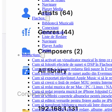
Navigare
Player Media
Setări
Flacbox
Bibliotecă Muzicală
Conexiuni
Fișiere Locale
Liste de Redare
Navigare
Player Audio
Setări
Instrucțiuni
Cum să activați un vizualizator muzical în timp ce
Cum să folosiți efectele de sunet și DSP în Flacbo
Cum activezi și folosești redarea fără pauze în Ev
Cum folosești efectele de sunet audio din Evermusi
Cum să exportați playlisturi Apple Music și să le 
Cum să creezi o listă de redare M3U pentru Intern
Cum să redai muzica de pe Mac / PC / Linux / N
Cum să redai propria muzică pe iPhone folosind C
Cum să schimbi copertele albumelor pentru piesele 
Cum să editezi versurile pentru fișiere audio pe 
Cum să transferați biblioteca muzicală între dispoz
Cum să arhivați (ZIP) liste de redare, albume, artișt