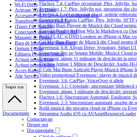
Flacbox 7.4: CarPlay reconstruit, Plex, Jellyfin, 
Wi-Fi Drive
Evervideo 1.7: Plex, Jellyfin noi, streaming din clo
Activare Wi-Fi Drive
Evertag 4.2: noi conexiuni cloud, setările editorulu
Accesarea Wi-Fi Drive pe Calculatorul dvs.
Evermusic 8.6: nou CarPlay, Plex, Jellyfin, SFTP ș
Transferul Fișierelor Fără Fir
Cei Mai Buni Playere de Muzică din Cloud pentru
iTunes File Sharing
Exportă Postări de Blog Wix în Markdown cu Op
Conectarea unui card flash USB
Redă FLAC și DSD Lossless pe iPhone și Mac cu
Manager de Fișiere
Cel Mai Bun Player de Muzică din Cloud pentru i
Bara de Instrumente Superioară
Evermusic 6.8: Aliyun Drive, Synology, Stiluri UI
Opțiuni Folder
Evermusic Pro pe Setapp Mobile: Muzică Cloud p
Editarea Fișierelor Online
Evermusic atinge 11 milioane de descărcări la nive
Acțiuni pentru fișier
Flacbox Atinge 1 Milion de Descărcări: Audio Hi
Acțiuni pentru folder
5 Cele Mai Bune Aplicații Player Muzică iPhone î
Acces Rapid
Video promoțional Evermusic: player de muzică d
Alte Servicii
Evermusic 3.6: CarPlay, VoiceOver și altele
Evermusic 3.1: Crossfade, sincronizare bibliotecă 
Înapoi sus
Evermusic atinge 3 milioane de descărcări: prezenta
Flacbox 1.6: Sincronizare Automată, Egalizator,
Evermusic 2.3: Sincronizare automată, poziție de re
Redă muzică din stocarea cloud pe iPhone cu Eve
Documentație
Streaming Audio iOS cu AVAssetResourceLoader
Contactați-ne
Despre noi
Documentație
Ghid de utilizare