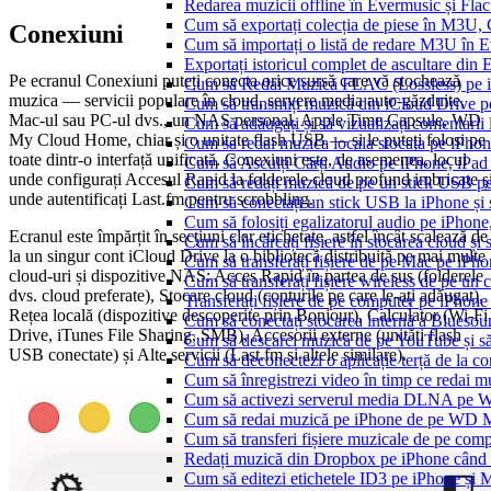
Redarea muzicii offline în Evermusic și Flacbo
Cum să exportați colecția de piese în M3U
Conexiuni
Cum să importați o listă de redare M3U în 
Exportați istoricul complet de ascultare din
Pe ecranul Conexiuni puteți conecta orice sursă care vă stochează
Cum să Redai Muzică FLAC (Lossless) pe 
muzica — servicii populare în cloud, servere media auto-găzduite,
Cum să transmiți muzică din iCloud Drive 
Mac-ul sau PC-ul dvs., un NAS personal, Apple Time Capsule, WD
Cum să adăugați și să vizualizați comentarii
My Cloud Home, chiar și o unitate flash USB — și le puteți folosi pe
Cum sa redai muzica locala stocata pe iPho
toate dintr-o interfață unificată. Conexiuni este, de asemenea, locul
Cum să Asculți Cărți Audio pe iPhone, iPad
unde configurați Accesul Rapid la folderele cloud profund imbricate ș
Cum să redați muzică de pe un stick USB p
unde autentificați Last.fm pentru scrobbling.
Cum să conectați un stick USB la iPhone și să
Cum să folosiți egalizatorul audio pe iPhon
Ecranul este împărțit în secțiuni clar etichetate, astfel încât scalează de
Cum să încărcați fișiere în stocarea cloud și
la un singur cont iCloud Drive la o bibliotecă distribuită pe mai multe
Cum să transferați fișiere de pe Mac pe iPho
cloud-uri și dispozitive NAS: Acces Rapid în partea de sus (folderele
Cum să transferați fișiere wireless de pe u
dvs. cloud preferate), Stocare cloud (conturile pe care le-ați adăugat),
Transferați fișiere de pe computer pe iPhon
Rețea locală (dispozitive descoperite prin Bonjour), Calculator (Wi-Fi
Cum să conectați stocarea internă a Blues
Drive, iTunes File Sharing, SMB), Accesorii externe (unități flash
Cum să descarci muzică de pe YouTube și să 
USB conectate) și Alte servicii (Last.fm și altele similare).
Cum să deconectezi o aplicație terță de la c
Cum să înregistrezi video în timp ce redai 
Cum să activezi serverul media DLNA pe Wi
Cum să redai muzică pe iPhone de pe WD
Cum să transferi fișiere muzicale de pe com
Redați muzică din Dropbox pe iPhone când s
Cum să editezi etichetele ID3 pe iPhone și 