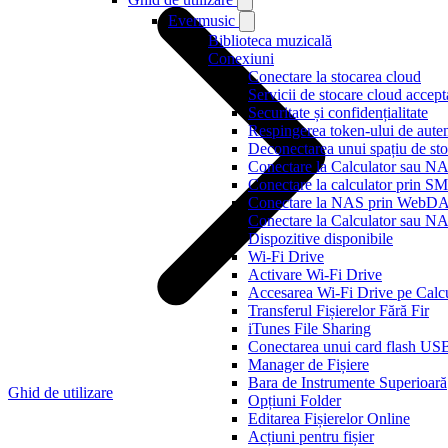
Evermusic
Biblioteca muzicală
Conexiuni
Conectare la stocarea cloud
Servicii de stocare cloud accept
Securitate și confidențialitate
Respingerea token-ului de auten
Deconectarea unui spațiu de sto
Conectare la Calculator sau N
Conectare la calculator prin S
Conectare la NAS prin WebD
Conectare la Calculator sau 
Dispozitive disponibile
Wi-Fi Drive
Activare Wi-Fi Drive
Accesarea Wi-Fi Drive pe Calcu
Transferul Fișierelor Fără Fir
iTunes File Sharing
Conectarea unui card flash US
Manager de Fișiere
Bara de Instrumente Superioară
Ghid de utilizare
Opțiuni Folder
Editarea Fișierelor Online
Acțiuni pentru fișier