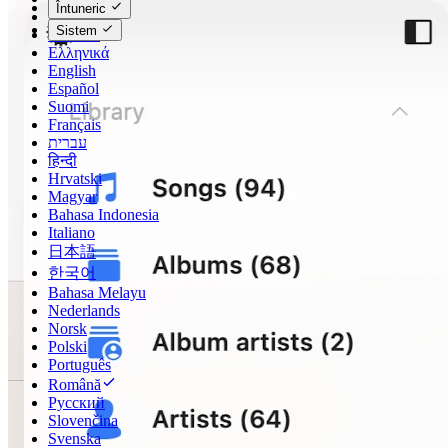
Întuneric
Dansk
Sistem
Deutsch
Ελληνικά
English
Español
Suomi
Français
עברית
हिन्दी
Hrvatski
Magyar
Bahasa Indonesia
Italiano
日本語
한국어
Bahasa Melayu
Nederlands
Norsk
Polski
Português
Română
Русский
Slovenčina
Svenska