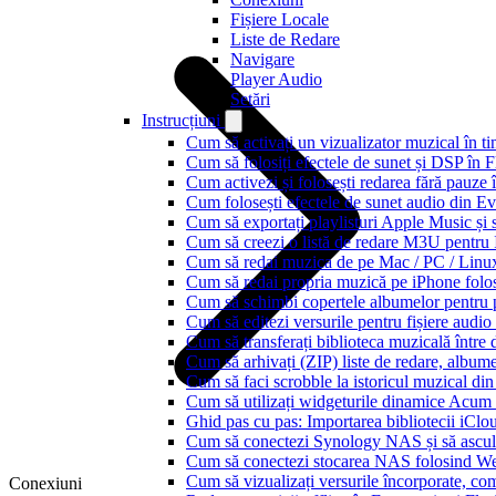
Fișiere Locale
Liste de Redare
Navigare
Player Audio
Setări
Instrucțiuni
Cum să activați un vizualizator muzical în t
Cum să folosiți efectele de sunet și DSP în 
Cum activezi și folosești redarea fără pauze
Cum folosești efectele de sunet audio din Ev
Cum să exportați playlisturi Apple Music și 
Cum să creezi o listă de redare M3U pentru
Cum să redai muzica de pe Mac / PC / Lin
Cum să redai propria muzică pe iPhone folo
Cum să schimbi copertele albumelor pentru pi
Cum să editezi versurile pentru fișiere aud
Cum să transferați biblioteca muzicală între 
Cum să arhivați (ZIP) liste de redare, albume, 
Cum să faci scrobble la istoricul muzical di
Cum să utilizați widgeturile dinamice Acum
Ghid pas cu pas: Importarea bibliotecii iCl
Cum să conectezi Synology NAS și să ascul
Cum să conectezi stocarea NAS folosind We
Cum să vizualizați versurile încorporate, co
Conexiuni