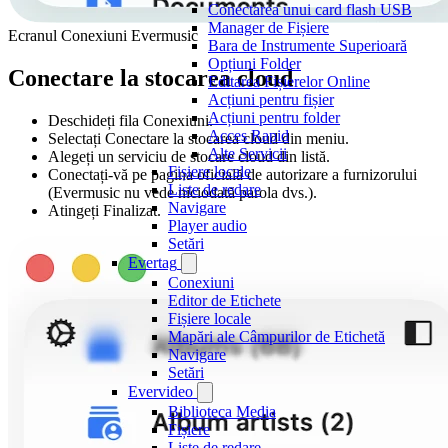
Conectarea unui card flash USB
Manager de Fișiere
Ecranul Conexiuni Evermusic
Bara de Instrumente Superioară
Opțiuni Folder
Conectare la stocarea cloud
Editarea Fișierelor Online
Acțiuni pentru fișier
Acțiuni pentru folder
Deschideți fila Conexiuni.
Acces Rapid
Selectați Conectare la stocarea cloud din meniu.
Alte Servicii
Alegeți un serviciu de stocare cloud din listă.
Fișiere locale
Conectați-vă pe pagina oficială de autorizare a furnizorului
Liste de redare
(Evermusic nu vede niciodată parola dvs.).
Navigare
Atingeți Finalizat.
Player audio
Setări
Evertag
Conexiuni
Editor de Etichete
Fișiere locale
Mapări ale Câmpurilor de Etichetă
Navigare
Setări
Evervideo
Biblioteca Media
Fișiere
Liste de redare