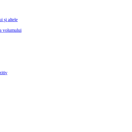
 și altele
ea volumului
zitiv