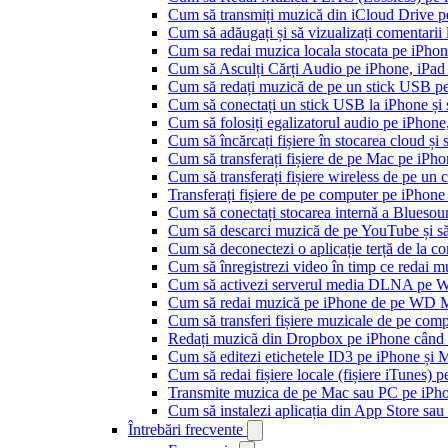
Cum să transmiți muzică din iCloud Drive 
Cum să adăugați și să vizualizați comentarii
Cum sa redai muzica locala stocata pe iPho
Cum să Asculți Cărți Audio pe iPhone, iPad
Cum să redați muzică de pe un stick USB p
Cum să conectați un stick USB la iPhone și să
Cum să folosiți egalizatorul audio pe iPhon
Cum să încărcați fișiere în stocarea cloud și
Cum să transferați fișiere de pe Mac pe iPho
Cum să transferați fișiere wireless de pe u
Transferați fișiere de pe computer pe iPhon
Cum să conectați stocarea internă a Blues
Cum să descarci muzică de pe YouTube și să 
Cum să deconectezi o aplicație terță de la c
Cum să înregistrezi video în timp ce redai 
Cum să activezi serverul media DLNA pe Wi
Cum să redai muzică pe iPhone de pe WD
Cum să transferi fișiere muzicale de pe com
Redați muzică din Dropbox pe iPhone când s
Cum să editezi etichetele ID3 pe iPhone și 
Cum să redai fișiere locale (fișiere iTunes) 
Transmite muzica de pe Mac sau PC pe iPh
Cum să instalezi aplicația din App Store sau 
Întrebări frecvente