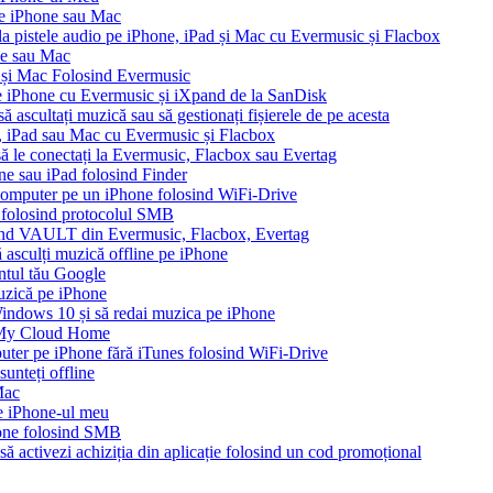
pe iPhone sau Mac
 la pistele audio pe iPhone, iPad și Mac cu Evermusic și Flacbox
ne sau Mac
 și Mac Folosind Evermusic
e iPhone cu Evermusic și iXpand de la SanDisk
 ascultați muzică sau să gestionați fișierele de pe acesta
e, iPad sau Mac cu Evermusic și Flacbox
 să le conectați la Evermusic, Flacbox sau Evertag
ne sau iPad folosind Finder
n computer pe un iPhone folosind WiFi-Drive
e folosind protocolul SMB
ound VAULT din Evermusic, Flacbox, Evertag
asculți muzică offline pe iPhone
ontul tău Google
muzică pe iPhone
ndows 10 și să redai muzica pe iPhone
 My Cloud Home
puter pe iPhone fără iTunes folosind WiFi-Drive
unteți offline
Mac
pe iPhone-ul meu
one folosind SMB
să activezi achiziția din aplicație folosind un cod promoțional