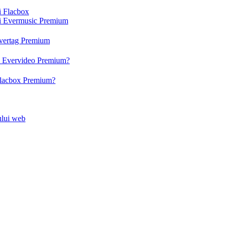
și Flacbox
 și Evermusic Premium
 Evertag Premium
 și Evervideo Premium?
 Flacbox Premium?
-ului web