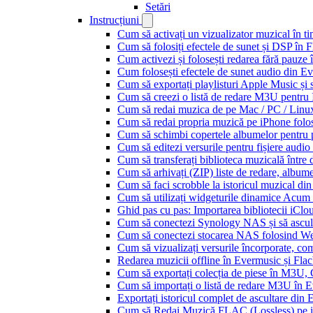
Setări
Instrucțiuni
Cum să activați un vizualizator muzical în t
Cum să folosiți efectele de sunet și DSP în 
Cum activezi și folosești redarea fără pauze
Cum folosești efectele de sunet audio din Ev
Cum să exportați playlisturi Apple Music și 
Cum să creezi o listă de redare M3U pentru
Cum să redai muzica de pe Mac / PC / Lin
Cum să redai propria muzică pe iPhone folo
Cum să schimbi copertele albumelor pentru pi
Cum să editezi versurile pentru fișiere aud
Cum să transferați biblioteca muzicală între 
Cum să arhivați (ZIP) liste de redare, albume, 
Cum să faci scrobble la istoricul muzical di
Cum să utilizați widgeturile dinamice Acum
Ghid pas cu pas: Importarea bibliotecii iCl
Cum să conectezi Synology NAS și să ascul
Cum să conectezi stocarea NAS folosind We
Cum să vizualizați versurile încorporate, co
Redarea muzicii offline în Evermusic și Flacbo
Cum să exportați colecția de piese în M3U
Cum să importați o listă de redare M3U în 
Exportați istoricul complet de ascultare din
Cum să Redai Muzică FLAC (Lossless) pe 