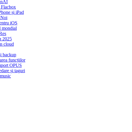
enAI
 Flacbox
Phone și iPad
 Noi
entru iOS
l mondial
-Res
n 2025
in cloud
și backup
rea funcțiilor
 Suport OPUS
dare și taguri
rmusic