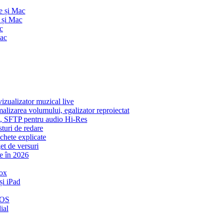
e și Mac
 și Mac
c
Mac
zualizator muzical live
malizarea volumului, egalizator reproiectat
ic, SFTP pentru audio Hi-Res
sturi de redare
ichete explicate
et de versuri
e în 2026
ox
și iPad
iOS
ial