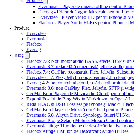
Produse
Evermusic - Player de muzică offline pentru iPhon
Evertag - Editor de Taguri Muzicale pentru iPhone
Evervideo - Player Video HD pentru iPhone și Ma
Flacbox - Player Audio Hi-Res pentru iPhone și 
Produse
Evervideo
Evermusic
Flacbox
Evertag
Blog
Flacbox 7.6: Nou motor audio BASS, efecte, DSP și un vi
Evermusic 8.7: redare fără pauze reală, efecte audio, nor
Flacbox 7.4: CarPlay reconstruit, Plex, Jellyfin, Subson
Evervideo 1.7: Plex, Jellyfin noi, streaming din cloud, ge
Evertag 4.2: noi conexiuni cloud, setările editorului de et
Evermusic 8.6: nou CarPlay, Plex, Jellyfin, SFTP și widg
Cei Mai Buni Playere de Muzică din Cloud pentru iPhon
Exportă Postări de Blog Wix în Markdown cu OpenAI
Redă FLAC și DSD Lossless pe iPhone și Mac cu Flacb
Cel Mai Bun Player de Muzică din Cloud pentru iPhone 
Evermusic 6.8: Aliyun Drive, Synology, Stiluri UI Noi
Evermusic Pro pe Setapp Mobile: Muzică Cloud pentru 
Evermusic atinge 11 milioane de descărcări la nivel mond
Flacbox Atinge 1 Milion de Descărcări: Audio Hi-Res