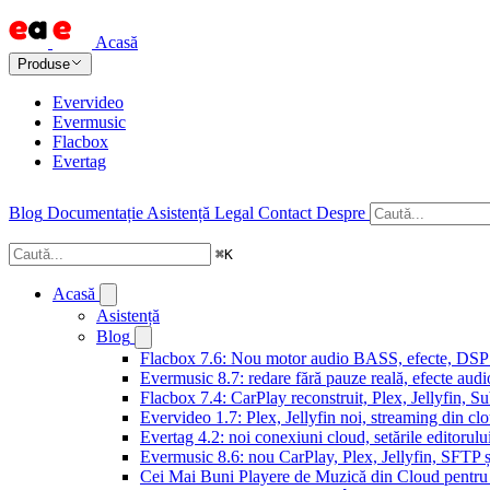
Acasă
Produse
Evervideo
Evermusic
Flacbox
Evertag
Blog
Documentație
Asistență
Legal
Contact
Despre
⌘
K
Acasă
Asistență
Blog
Flacbox 7.6: Nou motor audio BASS, efecte, DSP și
Evermusic 8.7: redare fără pauze reală, efecte audi
Flacbox 7.4: CarPlay reconstruit, Plex, Jellyfin, 
Evervideo 1.7: Plex, Jellyfin noi, streaming din clo
Evertag 4.2: noi conexiuni cloud, setările editorulu
Evermusic 8.6: nou CarPlay, Plex, Jellyfin, SFTP ș
Cei Mai Buni Playere de Muzică din Cloud pentru