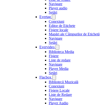
Navigare
Player audio
Setări
Evertag
Conexiuni
Editor de Etichete
Fișiere locale
Mapări ale Câmpurilor de Etichetă
Navigare
Setări
Evervideo
Biblioteca Media
Fișiere
Liste de redare
Navigare
Player Media
Setări
Flacbox
Bibliotecă Muzicală
Conexiuni
Fișiere Locale
Liste de Redare
Navigare
Player Audio