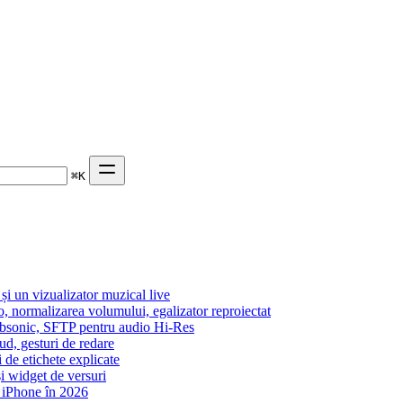
⌘
K
 un vizualizator muzical live
o, normalizarea volumului, egalizator reproiectat
Subsonic, SFTP pentru audio Hi-Res
ud, gesturi de redare
i de etichete explicate
i widget de versuri
 iPhone în 2026