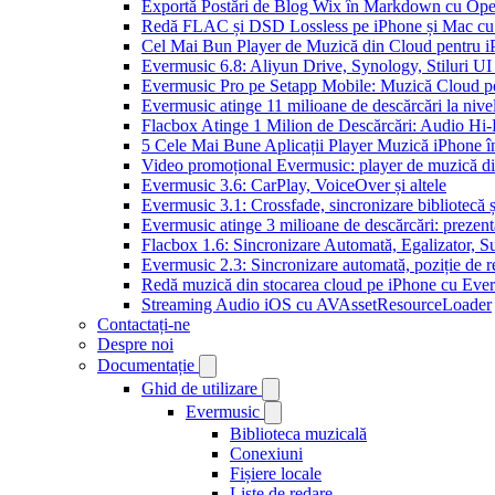
Exportă Postări de Blog Wix în Markdown cu Op
Redă FLAC și DSD Lossless pe iPhone și Mac cu
Cel Mai Bun Player de Muzică din Cloud pentru i
Evermusic 6.8: Aliyun Drive, Synology, Stiluri UI
Evermusic Pro pe Setapp Mobile: Muzică Cloud p
Evermusic atinge 11 milioane de descărcări la nive
Flacbox Atinge 1 Milion de Descărcări: Audio Hi
5 Cele Mai Bune Aplicații Player Muzică iPhone î
Video promoțional Evermusic: player de muzică d
Evermusic 3.6: CarPlay, VoiceOver și altele
Evermusic 3.1: Crossfade, sincronizare bibliotecă 
Evermusic atinge 3 milioane de descărcări: prezenta
Flacbox 1.6: Sincronizare Automată, Egalizator,
Evermusic 2.3: Sincronizare automată, poziție de re
Redă muzică din stocarea cloud pe iPhone cu Eve
Streaming Audio iOS cu AVAssetResourceLoader
Contactați-ne
Despre noi
Documentație
Ghid de utilizare
Evermusic
Biblioteca muzicală
Conexiuni
Fișiere locale
Liste de redare