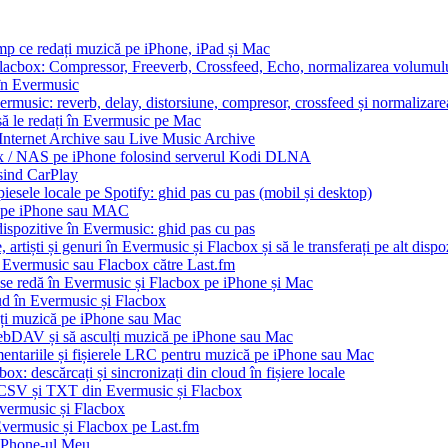
imp ce redați muzică pe iPhone, iPad și Mac
Flacbox: Compressor, Freeverb, Crossfeed, Echo, normalizarea volumului
 în Evermusic
ermusic: reverb, delay, distorsiune, compresor, crossfeed și normalizar
să le redați în Evermusic pe Mac
 Internet Archive sau Live Music Archive
ux / NAS pe iPhone folosind serverul Kodi DLNA
sind CarPlay
esele locale pe Spotify: ghid pas cu pas (mobil și desktop)
io pe iPhone sau MAC
dispozitive în Evermusic: ghid pas cu pas
artiști și genuri în Evermusic și Flacbox și să le transferați pe alt dispo
n Evermusic sau Flacbox către Last.fm
 se redă în Evermusic și Flacbox pe iPhone și Mac
oud în Evermusic și Flacbox
ți muzică pe iPhone sau Mac
bDAV și să asculți muzică pe iPhone sau Mac
mentariile și fișierele LRC pentru muzică pe iPhone sau Mac
x: descărcați și sincronizați din cloud în fișiere locale
, CSV și TXT din Evermusic și Flacbox
Evermusic și Flacbox
 Evermusic și Flacbox pe Last.fm
iPhone-ul Meu