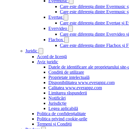
Evermusic
Care este diferența dintre Evermusic 
Care este diferența dintre Evermusic
Evertag
Care este diferența dintre Evertag și
Evervideo
Care este diferența dintre Evervideo
Flacbox
Care este diferența dintre Flacbox și
Juridic
Acord de licență
Aviz juridic
Datele de identificare ale proprietarului site
Condiții de utilizare
Proprietate intelectuală
Disponibilitatea www.everappz.com
Calitatea www.everappz.com
Limitarea răspunderii
Notificări
Jurisdicție
Legea aplicabilă
Politica de confidențialitate
Politica privind cookie-urile
Termeni și Condiții