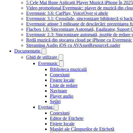
5 Cele Mai Bune Aplicații Player Muzică iPhone în 2025
Video promoțional Evermusic: player de muzică din clo
Evermusic 3.6: CarPlay, VoiceOver și altele
Evermusic 3.1: Crossfade, sincronizare bibliotecă și bac
Evermusic atinge 3 milioane de descărcări: prezentarea fu
Flacbox 1.6: Sincronizare Automată, Egalizator, Supor
Evermusic 2.3: Sincronizare automată, poziție de redare ș
Redă muzică din stocarea cloud pe iPhone cu Evermusic
Streaming Audio iOS cu AVAssetResourceLoader
Documentație
Ghid de utilizare
Evermusic
Biblioteca muzicală
Conexiuni
Fișiere locale
Liste de redare
Navigare
Player audio
Setări
Evertag
Conexiuni
Editor de Etichete
Fișiere locale
Mapări ale Câmpurilor de Etichetă