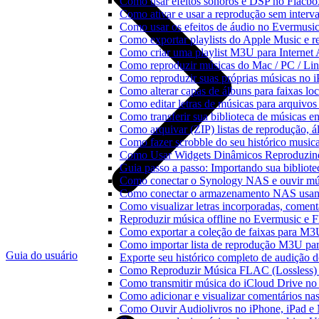
Como usar efeitos sonoros e DSP no Flacbo
Como ativar e usar a reprodução sem interv
Como usar os efeitos de áudio no Evermusic:
Como exportar playlists do Apple Music e 
Como criar uma playlist M3U para Internet
Como reproduzir músicas do Mac / PC / L
Como reproduzir suas próprias músicas no 
Como alterar capas de álbuns para faixas loc
Como editar letras de músicas para arquiv
Como transferir sua biblioteca de músicas en
Como arquivar (ZIP) listas de reprodução, ál
Como fazer scrobble do seu histórico music
Como Usar Widgets Dinâmicos Reproduzind
Guia passo a passo: Importando sua bibliot
Como conectar o Synology NAS e ouvir mú
Como conectar o armazenamento NAS usan
Como visualizar letras incorporadas, comen
Reproduzir música offline no Evermusic e Fl
Como exportar a coleção de faixas para M
Como importar lista de reprodução M3U pa
Guia do usuário
Exporte seu histórico completo de audição 
Como Reproduzir Música FLAC (Lossless)
Como transmitir música do iCloud Drive n
Como adicionar e visualizar comentários na
Como Ouvir Audiolivros no iPhone, iPad e