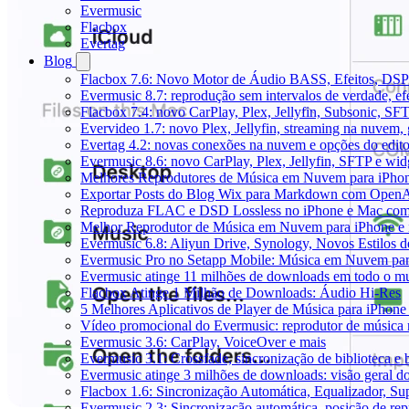
Evermusic
Flacbox
Evertag
Blog
Flacbox 7.6: Novo Motor de Áudio BASS, Efeitos, DSP 
Evermusic 8.7: reprodução sem intervalos de verdade, ef
Flacbox 7.4: novo CarPlay, Plex, Jellyfin, Subsonic, SF
Evervideo 1.7: novo Plex, Jellyfin, streaming na nuvem,
Evertag 4.2: novas conexões na nuvem e opções do edito
Evermusic 8.6: novo CarPlay, Plex, Jellyfin, SFTP e widg
Melhores Reprodutores de Música em Nuvem para iPho
Exportar Posts do Blog Wix para Markdown com Open
Reproduza FLAC e DSD Lossless no iPhone e Mac com
Melhor Reprodutor de Música em Nuvem para iPhone e 
Evermusic 6.8: Aliyun Drive, Synology, Novos Estilos d
Evermusic Pro no Setapp Mobile: Música em Nuvem pa
Evermusic atinge 11 milhões de downloads em todo o 
Flacbox Atinge 1 Milhão de Downloads: Áudio Hi-Res
5 Melhores Aplicativos de Player de Música para iPhon
Vídeo promocional do Evermusic: reprodutor de música
Evermusic 3.6: CarPlay, VoiceOver e mais
Evermusic 3.1: Crossfade, sincronização de biblioteca e
Evermusic atinge 3 milhões de downloads: visão geral do
Flacbox 1.6: Sincronização Automática, Equalizador, S
Evermusic 2.3: Sincronização automática, posição de rep