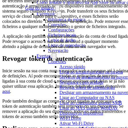
de terceiros interagir com o armazenamento na nuvem. O token de
Como instalar o aplicativo da App Store ou ativa
autenticação é armazenado no seu dispositivo num armazenamento de
Guia do usuário
sistema seguro chamado Keychain. Pode transferir os seus ficheiros d
Evermusic
serviço de cloud ligado para o dispositivo, e esses ficheiros serão
Biblioteca de música
colocados no diretório ‘Documentos’ da aplicação. Pode remover ess
Conexões
ficheiros a qualquer momento usando o gestor de ficheiros integrado.
Configurações
Ficheiros locais
A aplicação não partilha qualquer informação da conta de cloud ligad
Leitor de áudio
Pode revogar o acesso à sua conta de cloud a qualquer momento
Listas de reprodução
abrindo a página de definições da conta no seu navegador web.
Navegação
Evertag
Revogar token de autenticação
Conexões
Acesso rápido
Inicie sessão na sua conta num navegador web e navegue até à págin
Ligar ao armazenamento na nuvem
de definições. Aí pode encontrar todas as aplicações de terceiros
Serviços de armazenamento na nuvem
ligadas à sua conta de cloud e remover qualquer uma delas se já não
Segurança e privacidade
quiser utilizar essa aplicação. Instruções detalhadas estão disponíveis
Revogar token de autenticação
aqui
.
Desligar um armazenamento na nuvem 
Ligar ao Computador ou NAS
Pode também desligar as contas de cloud ligadas na aplicação, e o
Ligar ao computador usando SMB
token de autenticação também será removido do seu dispositivo. Se
Ligar ao NAS usando WebDAV
remover a aplicação do seu dispositivo, todos os dados transferidos e
Dispositivos disponíveis
tokens de acesso também serão removidos.
Wi-Fi Drive
Ativar Wi-Fi Drive