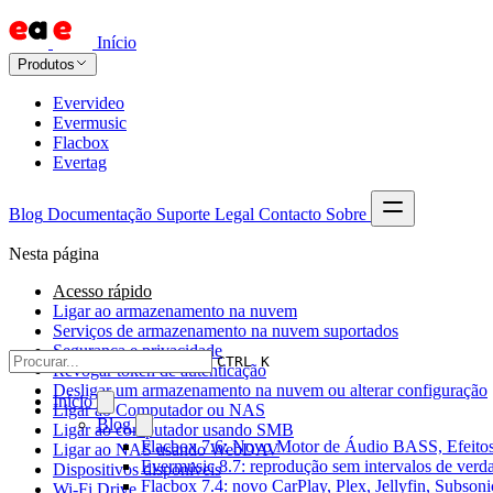
Início
Produtos
Evervideo
Evermusic
Flacbox
Evertag
Blog
Documentação
Suporte
Legal
Contacto
Sobre
Nesta página
Acesso rápido
Ligar ao armazenamento na nuvem
Serviços de armazenamento na nuvem suportados
Segurança e privacidade
CTRL K
Revogar token de autenticação
Desligar um armazenamento na nuvem ou alterar configuração
Início
Ligar ao Computador ou NAS
Blog
Ligar ao computador usando SMB
Flacbox 7.6: Novo Motor de Áudio BASS, Efeitos
Ligar ao NAS usando WebDAV
Evermusic 8.7: reprodução sem intervalos de verda
Dispositivos disponíveis
Flacbox 7.4: novo CarPlay, Plex, Jellyfin, Subson
Wi-Fi Drive