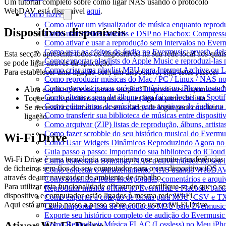
Um tutorial completo sobre como ligar NAS usando o protocolo
WebDAV está disponível
aqui
.
Como fazer
Como ativar um visualizador de música enquanto reprod
Dispositivos disponíveis
Como usar efeitos sonoros e DSP no Flacbox: Compresso
Como ativar e usar a reprodução sem intervalos no Ever
Como usar os efeitos de áudio no Evermusic: reverb, del
Esta secção apresenta todos os dispositivos na sua rede local aos quai
Como exportar playlists do Apple Music e reproduzi-la
se pode ligar através da aplicação.
Como criar uma playlist M3U para Internet Archive ou 
Para estabelecer uma ligação com um dispositivo, siga estes passos:
Como reproduzir músicas do Mac / PC / Linux / NAS n
Como reproduzir suas próprias músicas no iPhone usand
Abra a aplicação e vá para a secção “Dispositivos disponíveis.”
Como alterar capas de álbuns para faixas locais no Spotif
Toque no dispositivo ao qual se quer ligar a partir da lista.
Como editar letras de músicas para arquivos de áudio 
Se necessário, introduza os seus dados de login para concluir a
Como transferir sua biblioteca de músicas entre disposit
ligação.
Como arquivar (ZIP) listas de reprodução, álbuns, artista
Como fazer scrobble do seu histórico musical do Evermu
Wi-Fi Drive
Como Usar Widgets Dinâmicos Reproduzindo Agora no 
Guia passo a passo: Importando sua biblioteca do iClou
Wi-Fi Drive é uma tecnologia conveniente que permite transferências
Como conectar o Synology NAS e ouvir música no seu 
de ficheiros sem fios do seu computador para o seu dispositivo iOS
Como conectar o armazenamento NAS usando WebDAV e
através de um navegador de ambiente de trabalho.
Como visualizar letras incorporadas, comentários e arq
Para utilizar esta funcionalidade eficazmente, certifique-se de que o s
Reproduzir música offline no Evermusic e Flacbox: baixa
dispositivo e computador estão ligados à mesma rede Wi-Fi.
Como exportar a coleção de faixas para M3U, CSV e T
Aqui está um guia passo a passo sobre como usar o Wi-Fi Drive.
Como importar lista de reprodução M3U para Evermusic
Exporte seu histórico completo de audição do Evermusic
Ativar Wi-Fi Drive
Como Reproduzir Música FLAC (Lossless) no Meu iPh