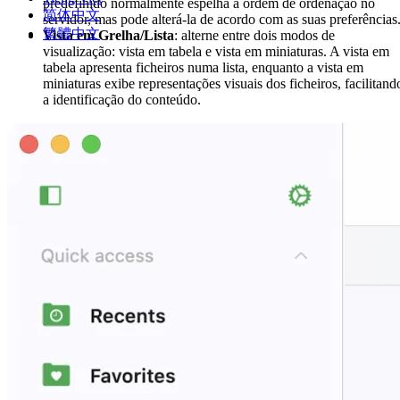
predefinido normalmente espelha a ordem de ordenação no
简体中文
servidor, mas pode alterá-la de acordo com as suas preferências
繁體中文
Vista em Grelha/Lista
: alterne entre dois modos de
visualização: vista em tabela e vista em miniaturas. A vista em
tabela apresenta ficheiros numa lista, enquanto a vista em
miniaturas exibe representações visuais dos ficheiros, facilitand
a identificação do conteúdo.