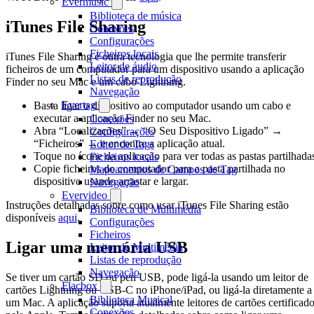
Evermusic
Biblioteca de música
iTunes File Sharing
Conexões
Configurações
Ficheiros locais
iTunes File Sharing é outra tecnologia que lhe permite transferir
Leitor de áudio
ficheiros de um computador para um dispositivo usando a aplicação
Listas de reprodução
Finder no seu Mac e um cabo Lightning.
Navegação
Evertag
Basta ligar o dispositivo ao computador usando um cabo e
executar a aplicação Finder no seu Mac.
Conexões
Abra “Localizações” → “O Seu Dispositivo Ligado” →
Configurações
“Ficheiros” → e encontre a aplicação atual.
Editor de Tags
Toque no ícone da aplicação para ver todas as pastas partilhada
Ficheiros locais
Copie ficheiros do computador para a pasta partilhada no
Mapeamentos de Campos de Tag
dispositivo usando arrastar e largar.
Navegação
Evervideo
Instruções detalhadas sobre como usar iTunes File Sharing estão
Biblioteca de Multimédia
disponíveis
aqui
.
Configurações
Ficheiros
Ligar uma memória USB
Leitor de Multimédia
Listas de reprodução
Navegação
Se tiver um cartão SD ou pen USB, pode ligá-la usando um leitor de
Flacbox
cartões Lightning ou USB-C no iPhone/iPad, ou ligá-la diretamente a
Biblioteca Musical
um Mac. A aplicação suporta atualmente leitores de cartões certificad
Conexões