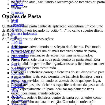
no diretório atual, facilitando a localização de ficheiros ou pasta
Español
específicos.
Suomi
Français
Opções de Pasta
עברית
हिन्दी
Hrvatski
Quando abre uma pasta dentro da aplicação, encontrará um conjunto
Magyar
de ações disponíveis tocando no botão “…” no canto superior direito
Bahasa Indonesia
do ecrã.
Italiano
Aqui está um resumo dessas ações:
日本語
Selecionar
: ative o modo de seleção de ficheiros. Este modo
한국어
permite-lhe escolher um ou mais ficheiros dentro da pasta,
Bahasa Melayu
facilitando a realização de ações nos itens selecionados.
Nederlands
Nova Pasta
: crie uma nova pasta dentro da pasta atual. Esta
Norsk
funcionalidade permite-lhe organizar os seus ficheiros e manter
Polski
sua biblioteca bem estruturada.
Português
Carregar Ficheiros
: carregue ficheiros do seu dispositivo para
Română
a pasta online. Esta ação permite-lhe transferir ficheiros para a
Русский
nuvem ou servidor, tornando-os acessíveis de qualquer lugar.
Slovenčina
Pesquisar
: pesquise ficheiros específicos dentro da pasta atual.
Svenska
Isto é especialmente útil para localizar rapidamente itens
ไทย
específicos numa grande coleção.
Türkçe
Ordenar
: ordene ficheiros dentro da pasta por critérios como
Українська
nome, tamanho ou data de edição. O modo de ordenação
Tiếng Việt