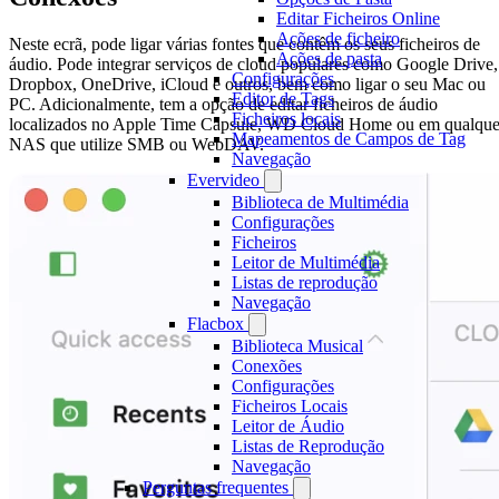
Editar Ficheiros Online
Ações de ficheiro
Neste ecrã, pode ligar várias fontes que contêm os seus ficheiros de
Ações de pasta
áudio. Pode integrar serviços de cloud populares como Google Drive,
Configurações
Dropbox, OneDrive, iCloud e outros, bem como ligar o seu Mac ou
Editor de Tags
PC. Adicionalmente, tem a opção de editar ficheiros de áudio
Ficheiros locais
localizados no Apple Time Capsule, WD Cloud Home ou em qualque
Mapeamentos de Campos de Tag
NAS que utilize SMB ou WebDAV.
Navegação
Evervideo
Biblioteca de Multimédia
Configurações
Ficheiros
Leitor de Multimédia
Listas de reprodução
Navegação
Flacbox
Biblioteca Musical
Conexões
Configurações
Ficheiros Locais
Leitor de Áudio
Listas de Reprodução
Navegação
Perguntas frequentes