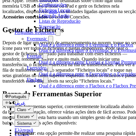
pela Apple. Temos instruções detalhadas sobre como ligar uma
Configurações
memória USB ao seu iPhone ou iPad e gerir os ficheiros nela
Ficheiros Locais
localizados, disponíveis
aqui
. As unidades ligadas aparecem na secçã
Leitor de Áudio
Acessórios conectados
do ecrã de Conexões.
Listas de Reprodução
Navegação
Gestor de Ficheiros
Perguntas frequentes
Evermusic
Depois de ligar um serviço de armazenamento na nuvem, toque no se
Qual é a diferença entre o Evermusic e o Flacbox
ícone para ver todos os ficheiros e pastas disponíveis. Pode usar o
Qual é a diferença entre o Evermusic e o Evermu
gestor de ficheiros integrado para trabalhar com estes ficheiros —
Evertag
transferir, renomear, mover e muito mais. Quando iniciar uma
Qual é a diferença entre Evertag e Evertag Premi
transferência, o ficheiro aparecerá na fila de transferências. Para ver a
Evervideo
fila de transferências, vá ao separador “Ficheiros locais” e toque nas
Qual é a diferença entre o Evervideo e o Evervid
setas giratórias no canto superior esquerdo. Todos os ficheiros e pasta
Flacbox
transferidos estão disponíveis na secção “Ficheiros locais.”
Qual é a diferença entre o Flacbox e o Flacbox P
Barra de Ferramentas Superior
Português
عربي
A barra de ferramentas superior, convenientemente localizada abaixo
Català
Claro
da barra de navegação, oferece várias ações úteis de fácil acesso. Pod
Čeština
Escuro
mostrar ou ocultar esta barra usando um simples gesto de deslizar par
Dansk
baixo. Aqui estão as ações disponíveis:
Sistema
Deutsch
Ελληνικά
Pesquisar
: esta opção permite-lhe realizar uma pesquisa rápida
English