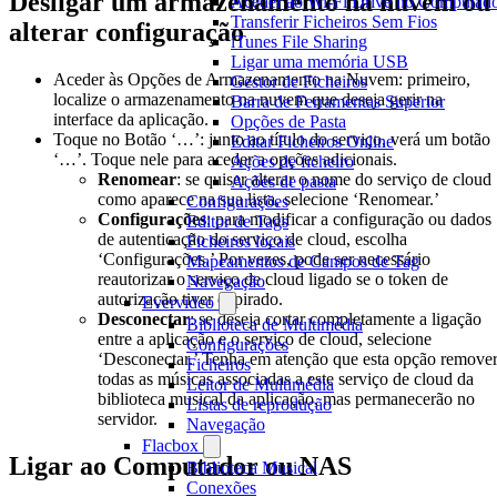
Desligar um armazenamento na nuvem ou
Aceder ao Wi-Fi Drive no Computad
Transferir Ficheiros Sem Fios
alterar configuração
iTunes File Sharing
Ligar uma memória USB
Aceder às Opções de Armazenamento na Nuvem: primeiro,
Gestor de Ficheiros
localize o armazenamento na nuvem que deseja gerir na
Barra de Ferramentas Superior
interface da aplicação.
Opções de Pasta
Toque no Botão ‘…’: junto ao título do serviço, verá um botão
Editar Ficheiros Online
‘…’. Toque nele para aceder a opções adicionais.
Ações de ficheiro
Renomear
: se quiser alterar o nome do serviço de cloud
Ações de pasta
como aparece na sua lista, selecione ‘Renomear.’
Configurações
Configurações
: para modificar a configuração ou dados
Editor de Tags
de autenticação do serviço de cloud, escolha
Ficheiros locais
‘Configurações.’ Por vezes, pode ser necessário
Mapeamentos de Campos de Tag
reautorizar o serviço de cloud ligado se o token de
Navegação
autorização tiver expirado.
Evervideo
Desconectar
: se deseja cortar completamente a ligação
Biblioteca de Multimédia
entre a aplicação e o serviço de cloud, selecione
Configurações
‘Desconectar.’ Tenha em atenção que esta opção remove
Ficheiros
todas as músicas associadas a este serviço de cloud da
Leitor de Multimédia
biblioteca musical da aplicação, mas permanecerão no
Listas de reprodução
servidor.
Navegação
Flacbox
Ligar ao Computador ou NAS
Biblioteca Musical
Conexões