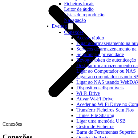
Ficheiros locais
Leitor de áudio
Listas de reprodução
Navegação
Evertag
Conexões
Acesso rápido
Ligar ao armazenamento na n
Serviços de armazenamento na
Segurança e privacidade
Revogar token de autenticação
Desligar um armazenamento na 
Ligar ao Computador ou NAS
Ligar ao computador usando 
Ligar ao NAS usando WebDA
Dispositivos disponíveis
Wi-Fi Drive
Ativar Wi-Fi Drive
Aceder ao Wi-Fi Drive no Com
Transferir Ficheiros Sem Fios
iTunes File Sharing
Ligar uma memória USB
Conexões
Gestor de Ficheiros
Barra de Ferramentas Superior
Conexões
Opções de Pasta