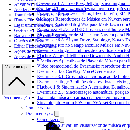
Evervideo 1.7: novo Plex, Jellyfin, streaming na 
Ativar Wi-Fi Drive
Evertag 4.2: novas conexões na nuvem e opções do
Aceder ao Wi-Fi Drive no Computador
Evermusic 8.6: novo CarPlay, Plex, Jellyfin, SFTP 
Transferir Ficheiros Sem Fios
Melhores Reprodutores de Música em Nuvem par
iTunes File Sharing
Exportar Posts do Blog Wix para Markdown com
Ligar uma memória USB
Reproduza FLAC e DSD Lossless no iPhone e M
Gestor de Ficheiros
Melhor Reprodutor de Música em Nuvem para iPh
Barra de Ferramentas Superior
Evermusic 6.8: Aliyun Drive, Synology, Novos Est
Opções de Pasta
Evermusic Pro no Setapp Mobile: Música em Nuv
Editar Ficheiros Online
Evermusic atinge 11 milhões de downloads em to
Ações de ficheiro
Flacbox Atinge 1 Milhão de Downloads: Áudio H
Ações de pasta
5 Melhores Aplicativos de Player de Música para
Vídeo promocional do Evermusic: reprodutor de 
Voltar ao topo
Evermusic 3.6: CarPlay, VoiceOver e mais
Evermusic 3.1: Crossfade, sincronização de biblio
Evermusic atinge 3 milhões de downloads: visão ge
Flacbox 1.6: Sincronização Automática, Equaliza
Evermusic 2.3: Sincronização automática, posição 
Transmita música do armazenamento em nuvem n
Documentação
Streaming de Áudio iOS com AVAssetResourceLo
Contacte-nos
Documentação
Como fazer
Como ativar um visualizador de música enq