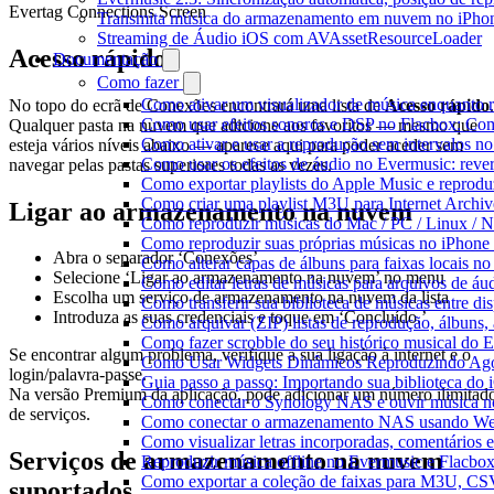
Evertag Connections Screen
Transmita música do armazenamento em nuvem no iPho
Streaming de Áudio iOS com AVAssetResourceLoader
Acesso rápido
Documentação
Como fazer
Como ativar um visualizador de música enquanto 
No topo do ecrã de Conexões encontrará uma lista de
Acesso rápido
.
Como usar efeitos sonoros e DSP no Flacbox: Com
Qualquer pasta na nuvem que adicione aos favoritos — mesmo que
Como ativar e usar a reprodução sem intervalos n
esteja vários níveis abaixo — aparece aqui para poder aceder sem
Como usar os efeitos de áudio no Evermusic: rever
navegar pelas pastas superiores todas as vezes.
Como exportar playlists do Apple Music e reprod
Como criar uma playlist M3U para Internet Archi
Ligar ao armazenamento na nuvem
Como reproduzir músicas do Mac / PC / Linux /
Como reproduzir suas próprias músicas no iPhone
Abra o separador ‘Conexões’
Como alterar capas de álbuns para faixas locais no 
Selecione ‘Ligar ao armazenamento na nuvem’ no menu
Como editar letras de músicas para arquivos de 
Escolha um serviço de armazenamento na nuvem da lista
Como transferir sua biblioteca de músicas entre di
Introduza as suas credenciais e toque em ‘Concluído.’
Como arquivar (ZIP) listas de reprodução, álbuns, a
Como fazer scrobble do seu histórico musical do 
Se encontrar algum problema, verifique a sua ligação à internet e o
Como Usar Widgets Dinâmicos Reproduzindo Agor
login/palavra-passe.
Guia passo a passo: Importando sua biblioteca do
Na versão Premium da aplicação, pode adicionar um número ilimitad
Como conectar o Synology NAS e ouvir música n
de serviços.
Como conectar o armazenamento NAS usando We
Como visualizar letras incorporadas, comentários
Serviços de armazenamento na nuvem
Reproduzir música offline no Evermusic e Flacbox:
Como exportar a coleção de faixas para M3U, C
suportados