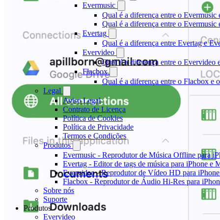
Evermusic
Qual é a diferença entre o Evermusic 
Qual é a diferença entre o Evermusi
Evertag
Qual é a diferença entre Evertag e E
Evervideo
Qual é a diferença entre o Evervideo
Flacbox
Qual é a diferença entre o Flacbox e
Legal
Aviso Legal
Contrato de Licença
Política de Cookies
Política de Privacidade
Termos e Condições
Produtos
Evermusic - Reprodutor de Música Offline para i
Evertag - Editor de tags de música para iPhone e 
Evervideo - Reprodutor de Vídeo HD para iPhon
Flacbox - Reprodutor de Áudio Hi-Res para iPho
Sobre nós
Suporte
Produtos
Evervideo