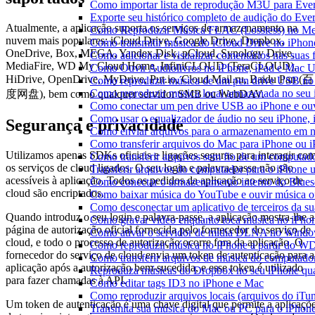
Como importar lista de reprodução M3U para Eve
Exporte seu histórico completo de audição do Eve
Atualmente, a aplicação suporta os serviços de armazenamento na
Como Reproduzir Música FLAC (Lossless) no Me
nuvem mais populares: iCloud Drive, Google Drive, Dropbox,
Como transmitir música do iCloud Drive no iPho
OneDrive, Box, MEGA, Yandex.Disk, pCloud, Synology Drive,
Como adicionar e visualizar comentários nas suas
MediaFire, WD My Cloud Home, InfiniCLOUD (TeraCLOUD),
Como Ouvir Audiolivros no iPhone, iPad e Mac 
HiDrive, OpenDrive, MyDrive, Put.io, Cloud Mail.ru, Baidu Pan (百
Como reproduzir música de um pen drive USB no
Como reproduzir musica local armazenada no seu
度网盘), bem como qualquer servidor SMB ou WebDAV.
Como conectar um pen drive USB ao iPhone e ouvi
Como usar o equalizador de áudio no seu iPhone,
Segurança e privacidade
Como enviar arquivos para o armazenamento em n
Como transferir arquivos do Mac para iPhone ou i
Utilizamos apenas SDKs oficiais e ligações seguras para interagir co
Como transferir arquivos sem fio de um computad
os serviços de cloud ligados. O seu login e palavra-passe não são
Transferir arquivos do computador para o iPhone
acessíveis à aplicação. Todos os pedidos da aplicação ao serviço de
Como conectar o armazenamento interno do Blues
cloud são encriptados.
Como baixar música do YouTube e ouvir música of
Como desconectar um aplicativo de terceiros da s
Quando introduz o seu login e palavra-passe, a aplicação mostra-lhe a
Como gravar vídeo enquanto toca música no iPho
página de autorização oficial fornecida pelo fornecedor do serviço de
Como ativar o servidor de mídia DLNA no Window
cloud, e todo o processo de autorização ocorre fora da aplicação. O
Como reproduzir música no iPhone a partir do
fornecedor do serviço de cloud envia um token de autenticação para a
Como transferir arquivos de música do computado
aplicação após a autorização bem-sucedida, e esse token é utilizado
Reproduza músicas do Dropbox no seu iPhone quan
para fazer chamadas à API.
Como editar tags ID3 no iPhone e Mac
Como reproduzir arquivos locais (arquivos do iTu
Um token de autenticação é uma chave digital que permite a aplicaçõ
Transmita sua música do Mac ou PC para o iPho