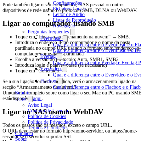
Configurações
Pode também ligar o seu computador, NAS pessoal ou outros
Ficheiros Locais
dispositivos de rede usando o protocolo SMB, DLNA ou WebDAV.
Leitor de Áudio
Listas de Reprodução
Ligar ao computador usando SMB
Navegação
Perguntas frequentes
Toque em “Ligar ao armazenamento na nuvem” → SMB.
Evermusic
Introduza o endereço IP do computador e o nome da pasta
Qual é a diferença entre o Evermusic e o Fl
partilhada no campo URL usando o formato smb://endereço-ip-
Qual é a diferença entre o Evermusic e o 
computador/nome-pasta-partilhada
Evertag
Escolha a versão do protocolo: Auto, SMB1, SMB2
Qual é a diferença entre Evertag e Evertag
Introduza login e palavra-passe (se necessário)
Evervideo
Toque em “Concluído.”
Qual é a diferença entre o Evervideo e o E
Flacbox
Se a sua ligação for bem-sucedida, verá o armazenamento ligado na
Qual é a diferença entre o Flacbox e o Fla
secção “Armazenamento na nuvem.”
Suporte
Um tutorial completo sobre como ligar o seu Mac ou PC usando SM
está disponível
aqui
.
Legal
Aviso Legal
Ligar ao NAS usando WebDAV
Contrato de Licença
Política de Cookies
Política de Privacidade
Todos os passos são os mesmos, exceto o campo URL.
Termos e Condições
O URL deve estar no formato http://nome-servidor, ou https://nome-
Contacto
servidor se o servidor suportar SSL.
Sobre