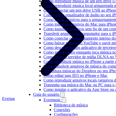
Como reproduzir música de um pen drive 
Como reproduzir musica local armazenada 
Como conectar um pen drive USB ao iPhone 
Como usar o equalizador de áudio no seu i
Como enviar arquivos para o armazenament
Como transferir arquivos do Mac para iPhon
Como transferir arquivos sem fio de um co
Transferir arquivos do computador para o 
Como conectar o armazenamento interno do
Como baixar música do YouTube e ouvir mús
Como desconectar um aplicativo de terceiro
Como gravar vídeo enquanto toca música n
Como ativar o servidor de mídia DLNA no 
Como reproduzir música no iPhone a part
Como transferir arquivos de música do com
Reproduza músicas do Dropbox no seu iPhon
Como editar tags ID3 no iPhone e Mac
Como reproduzir arquivos locais (arquivos 
Transmita sua música do Mac ou PC para 
Como instalar o aplicativo da App Store ou
Guia do usuário
Evertag
Evermusic
Biblioteca de música
Conexões
Configurações