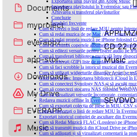
Exportarea unui playlist din Apple Music
Importarea playlistului în Evermusic sau Fl
Arhivarea și transferul playlisturilor
Concluzie
Întrebări frecvente
Cum să creezi o listă de redare M3U pentru Intern
Cum să redai muzica de pe Mac / PC / Linux / N
Cum să redai propria muzică pe iPhone folosind C
Cum să schimbi copertele albumelor pentru piesele 
Cum să editezi versurile pentru fișiere audio pe 
Cum să transferați biblioteca muzicală între dispoz
Cum să arhivați (ZIP) liste de redare, albume, artișt
Cum să faci scrobble la istoricul muzical din Ever
Cum să utilizați widgeturile dinamice Acum se red
Ghid pas cu pas: Importarea bibliotecii iCloud în 
Cum să conectezi Synology NAS și să asculți muz
Cum să conectezi stocarea NAS folosind WebDAV 
Cum să vizualizați versurile încorporate, comentar
Redarea muzicii offline în Evermusic și Flacbox: des
Cum să exportați colecția de piese în M3U, CSV 
Cum să importați o listă de redare M3U în Evermu
Exportați istoricul complet de ascultare din Everm
Cum să Redai Muzică FLAC (Lossless) pe iPhon
Cum să transmiți muzică din iCloud Drive pe iPh
Cum să adăugați și să vizualizați comentarii la pi