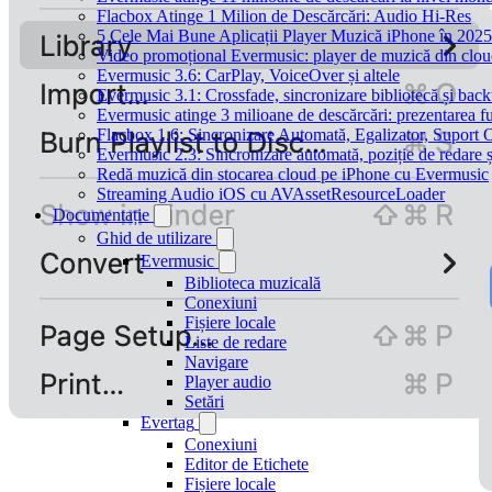
Flacbox Atinge 1 Milion de Descărcări: Audio Hi-Res
5 Cele Mai Bune Aplicații Player Muzică iPhone în 2025
Video promoțional Evermusic: player de muzică din clo
Evermusic 3.6: CarPlay, VoiceOver și altele
Evermusic 3.1: Crossfade, sincronizare bibliotecă și bac
Evermusic atinge 3 milioane de descărcări: prezentarea fu
Flacbox 1.6: Sincronizare Automată, Egalizator, Supor
Evermusic 2.3: Sincronizare automată, poziție de redare ș
Redă muzică din stocarea cloud pe iPhone cu Evermusic
Streaming Audio iOS cu AVAssetResourceLoader
Documentație
Ghid de utilizare
Evermusic
Biblioteca muzicală
Conexiuni
Fișiere locale
Liste de redare
Navigare
Player audio
Setări
Evertag
Conexiuni
Editor de Etichete
Fișiere locale