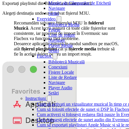
Mapări ale Câmpurilor de Etichetă
Exportați playlistul din Biblioteca dumneavoastră
Navigare
Alegeți destinația unde va fi salvat fișierul M3U.
Setări
Evervideo
Recomandăm salvarea fișierului M3U în
folderul
Biblioteca Media
Muzică
. Acest lucru asigură că toate căile fișierelor sunt
Fișiere
consistente, iar procesul de import în Evermusic sau
Liste de redare
Flacbox va funcționa fără probleme.
Navigare
Deoarece aplicațiile rulează în modul sandbox pe macOS,
Player Media
atât
fișierul playlistului
cât și
fișierele media
trebuie să
Setări
fie în același folder pentru un import reușit.
Flacbox
Bibliotecă Muzicală
Conexiuni
Fișiere Locale
Liste de Redare
Navigare
Player Audio
Setări
Instrucțiuni
Cum să activați un vizualizator muzical în timp ce
Cum să folosiți efectele de sunet și DSP în Flacbo
Cum activezi și folosești redarea fără pauze în Ev
Cum folosești efectele de sunet audio din Evermusi
Cum să exportați playlisturi Apple Music și să le 