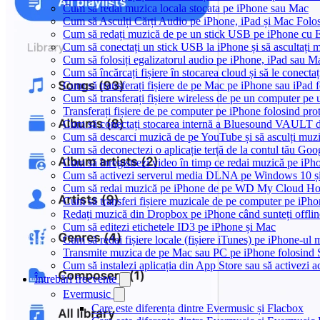
Cum sa redai muzica locala stocata pe iPhone sau Mac
Cum să Asculți Cărți Audio pe iPhone, iPad și Mac Folo
Cum să redați muzică de pe un stick USB pe iPhone cu 
Cum să conectați un stick USB la iPhone și să ascultați mu
Cum să folosiți egalizatorul audio pe iPhone, iPad sau 
Cum să încărcați fișiere în stocarea cloud și să le conect
Cum să transferați fișiere de pe Mac pe iPhone sau iPad 
Cum să transferați fișiere wireless de pe un computer pe
Transferați fișiere de pe computer pe iPhone folosind p
Cum să conectați stocarea internă a Bluesound VAULT d
Cum să descarci muzică de pe YouTube și să asculți muzi
Cum să deconectezi o aplicație terță de la contul tău Goo
Cum să înregistrezi video în timp ce redai muzică pe iPh
Cum să activezi serverul media DLNA pe Windows 10 și
Cum să redai muzică pe iPhone de pe WD My Cloud H
Cum să transferi fișiere muzicale de pe computer pe iPho
Redați muzică din Dropbox pe iPhone când sunteți offlin
Cum să editezi etichetele ID3 pe iPhone și Mac
Cum să redai fișiere locale (fișiere iTunes) pe iPhone-ul
Transmite muzica de pe Mac sau PC pe iPhone folosin
Cum să instalezi aplicația din App Store sau să activezi a
Întrebări frecvente
Evermusic
Care este diferența dintre Evermusic și Flacbox