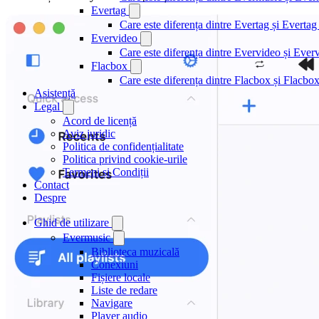
Evertag
Care este diferența dintre Evertag și Evert
Evervideo
Care este diferența dintre Evervideo și Eve
Flacbox
Care este diferența dintre Flacbox și Flacb
Asistență
Legal
Acord de licență
Aviz juridic
Politica de confidențialitate
Politica privind cookie-urile
Termeni și Condiții
Contact
Despre
Ghid de utilizare
Evermusic
Biblioteca muzicală
Conexiuni
Fișiere locale
Liste de redare
Navigare
Player audio