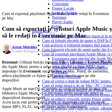
Conexiuni
Fișiere Locale
Liste de Redare
Cum să exportați playlisturi Apple Music și să le redați în Evermusic
Navigare
pe Mac
Player Audio
Setări
Cum să exportați playlisturi Apple Music ș
Instrucțiuni
să le redați în Evermusic pe Mac
Cum să activați un vizualizator muzical în t
Cum să folosiți efectele de sunet și DSP în 
Cum activezi și folosești redarea fără pauze
Artem Meleshko
Cum folosești efectele de sunet audio din Ev
Founder & Engineer at Everappz
Cum să exportați playlisturi Apple Music și 
Exportarea unui playlist din Apple Mu
Rezumat:
Utilizați funcția integrată
File > Library > Export Playlis
Importarea playlistului în Evermusic 
din Apple Music pentru a salva orice playlist ca fișier M3U. Apoi
Arhivarea și transferul playlisturilor
importați-l în
Evermusic
sau
Flacbox
pe Mac. Puteți, de asemenea,
Concluzie
arhiva playlisturile ca fișiere ZIP pentru transfer ușor pe alte
Întrebări frecvente
dispozitive.
Cum să creezi o listă de redare M3U pentru
Cum să redai muzica de pe Mac / PC / Lin
Apple Music pe macOS vă permite să creați playlisturi nu doar din
Cum să redai propria muzică pe iPhone folo
biblioteca Apple Music, ci și din fișiere audio localizate direct pe
Cum să schimbi copertele albumelor pentru pi
dispozitivul dumneavoastră.
Cum să editezi versurile pentru fișiere aud
Acest lucru este perfect dacă doriți să organizați colecția locală de
Cum să transferați biblioteca muzicală între 
fișiere MP3, FLAC sau alte fișiere audio în playlisturi.
Cum să arhivați (ZIP) liste de redare, albume, 