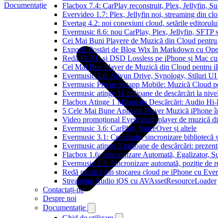
Documentație
Flacbox 7.4: CarPlay reconstruit, Plex, Jellyfin, 
Evervideo 1.7: Plex, Jellyfin noi, streaming din clo
Evertag 4.2: noi conexiuni cloud, setările editorulu
Evermusic 8.6: nou CarPlay, Plex, Jellyfin, SFTP ș
Cei Mai Buni Playere de Muzică din Cloud pentru
Exportă Postări de Blog Wix în Markdown cu Op
Redă FLAC și DSD Lossless pe iPhone și Mac cu
Cel Mai Bun Player de Muzică din Cloud pentru i
Evermusic 6.8: Aliyun Drive, Synology, Stiluri UI
Evermusic Pro pe Setapp Mobile: Muzică Cloud p
Evermusic atinge 11 milioane de descărcări la nive
Flacbox Atinge 1 Milion de Descărcări: Audio Hi
5 Cele Mai Bune Aplicații Player Muzică iPhone î
Video promoțional Evermusic: player de muzică d
Evermusic 3.6: CarPlay, VoiceOver și altele
Evermusic 3.1: Crossfade, sincronizare bibliotecă 
Evermusic atinge 3 milioane de descărcări: prezenta
Flacbox 1.6: Sincronizare Automată, Egalizator,
Evermusic 2.3: Sincronizare automată, poziție de re
Redă muzică din stocarea cloud pe iPhone cu Eve
Streaming Audio iOS cu AVAssetResourceLoader
Contactați-ne
Despre noi
Documentație
Ghid de utilizare