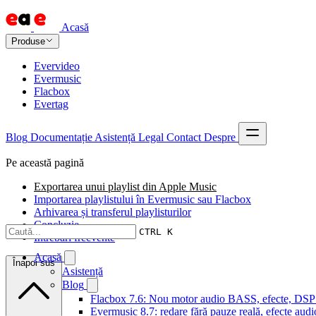
Acasă
Produse
Evervideo
Evermusic
Flacbox
Evertag
Blog
Documentație
Asistență
Legal
Contact
Despre
Pe această pagină
Exportarea unui playlist din Apple Music
Importarea playlistului în Evermusic sau Flacbox
Arhivarea și transferul playlisturilor
Concluzie
CTRL K
Întrebări frecvente
Acasă
Înapoi sus
Asistență
Blog
Flacbox 7.6: Nou motor audio BASS, efecte, DSP și
Evermusic 8.7: redare fără pauze reală, efecte audi