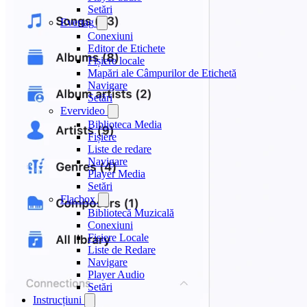
Setări
Evertag
Conexiuni
Editor de Etichete
Fișiere locale
Mapări ale Câmpurilor de Etichetă
Navigare
Setări
Evervideo
Biblioteca Media
Fișiere
Liste de redare
Navigare
Player Media
Setări
Flacbox
Bibliotecă Muzicală
Conexiuni
Fișiere Locale
Liste de Redare
Navigare
Player Audio
Setări
Instrucțiuni