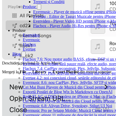
Termeni și Condiții
Produse
Evermusic - Player de muzică offline pentru iPhon
Evertag - Editor de Taguri Muzicale pentru iPhone
Evervideo - Player Video HD pentru iPhone și Ma
Flacbox - Player Audio Hi-Res pentru iPhone și 
Produse
Evervideo
Evermusic
Flacbox
Evertag
Blog
Flacbox 7.6: Nou motor audio BASS, efecte, DSP și un vi
Deschideți playlistul în Apple Music
Evermusic 8.7: redare fără pauze reală, efecte audio, nor
Flacbox 7.4: CarPlay reconstruit, Plex, Jellyfin, Subson
Mergeți la
File → Library → Export Playlist
din meniul superior.
Evervideo 1.7: Plex, Jellyfin noi, streaming din cloud, ge
Evertag 4.2: noi conexiuni cloud, setările editorului de et
Evermusic 8.6: nou CarPlay, Plex, Jellyfin, SFTP și widg
Cei Mai Buni Playere de Muzică din Cloud pentru iPhon
Exportă Postări de Blog Wix în Markdown cu OpenAI
Redă FLAC și DSD Lossless pe iPhone și Mac cu Flacb
Cel Mai Bun Player de Muzică din Cloud pentru iPhone 
Evermusic 6.8: Aliyun Drive, Synology, Stiluri UI Noi
Evermusic Pro pe Setapp Mobile: Muzică Cloud pentru 
Evermusic atinge 11 milioane de descărcări la nivel mond