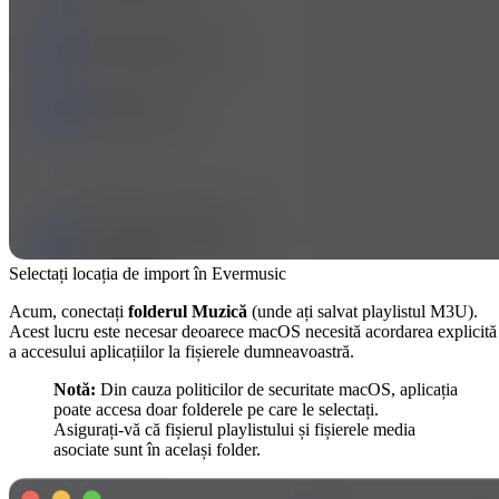
Selectați locația de import în Evermusic
Acum, conectați
folderul Muzică
(unde ați salvat playlistul M3U).
Acest lucru este necesar deoarece macOS necesită acordarea explicită
a accesului aplicațiilor la fișierele dumneavoastră.
Notă:
Din cauza politicilor de securitate macOS, aplicația
poate accesa doar folderele pe care le selectați.
Asigurați-vă că fișierul playlistului și fișierele media
asociate sunt în același folder.