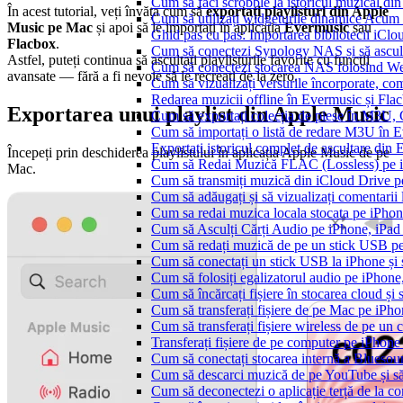
Cum să faci scrobble la istoricul muzical di
În acest tutorial, veți învăța cum să
exportați playlisturi din Apple
Cum să utilizați widgeturile dinamice Acum
Music pe Mac
și apoi să le importați în aplicația
Evermusic
sau
Ghid pas cu pas: Importarea bibliotecii iCl
Flacbox
.
Cum să conectezi Synology NAS și să ascul
Astfel, puteți continua să ascultați playlisturile favorite cu funcții
Cum să conectezi stocarea NAS folosind We
avansate — fără a fi nevoie să le recreați de la zero.
Cum să vizualizați versurile încorporate, co
Redarea muzicii offline în Evermusic și Flacbo
Exportarea unui playlist din Apple Music
Cum să exportați colecția de piese în M3U
Cum să importați o listă de redare M3U în 
Exportați istoricul complet de ascultare din
Începeți prin deschiderea playlistului în aplicația Apple Music de pe
Cum să Redai Muzică FLAC (Lossless) pe 
Mac.
Cum să transmiți muzică din iCloud Drive 
Cum să adăugați și să vizualizați comentarii
Cum sa redai muzica locala stocata pe iPho
Cum să Asculți Cărți Audio pe iPhone, iPad
Cum să redați muzică de pe un stick USB p
Cum să conectați un stick USB la iPhone și să
Cum să folosiți egalizatorul audio pe iPhon
Cum să încărcați fișiere în stocarea cloud și
Cum să transferați fișiere de pe Mac pe iPho
Cum să transferați fișiere wireless de pe u
Transferați fișiere de pe computer pe iPhon
Cum să conectați stocarea internă a Blues
Cum să descarci muzică de pe YouTube și să 
Cum să deconectezi o aplicație terță de la c