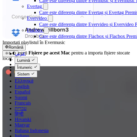
Care este diferența dintre Evermusic și Evermusi
Evertag
Care este diferența dintre Evertag și Evertag Prem
Evervideo
Care este diferența dintre Evervideo și Evervideo
Flacbox
Care este diferența dintre Flacbox și Flacbox Pre
Importați playlistul în Evermusic
Română
Apoi, alegeți
Fișiere pe acest Mac
pentru a importa fișiere stocate
عربي
local.
Català
Lumină
Čeština
Întuneric
Dansk
Sistem
Deutsch
Ελληνικά
English
Español
Suomi
Français
עברית
हिन्दी
Hrvatski
Magyar
Bahasa Indonesia
Italiano