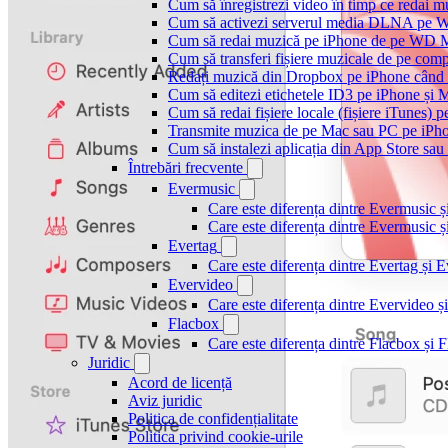
Cum să înregistrezi video în timp ce redai 
Cum să activezi serverul media DLNA pe Wi
Cum să redai muzică pe iPhone de pe WD
Cum să transferi fișiere muzicale de pe com
Redați muzică din Dropbox pe iPhone când s
Cum să editezi etichetele ID3 pe iPhone și 
Cum să redai fișiere locale (fișiere iTunes) 
Transmite muzica de pe Mac sau PC pe iPh
Cum să instalezi aplicația din App Store sau 
Întrebări frecvente
Evermusic
Care este diferența dintre Evermusic 
Care este diferența dintre Evermusic
Evertag
Care este diferența dintre Evertag și
Evervideo
Care este diferența dintre Evervideo
Flacbox
Care este diferența dintre Flacbox și
Juridic
Acord de licență
Aviz juridic
Politica de confidențialitate
Politica privind cookie-urile