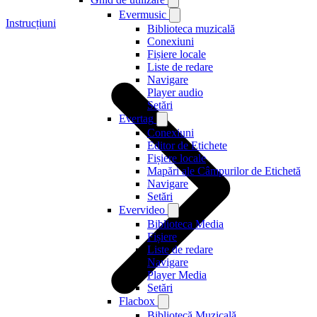
Evermusic
Instrucțiuni
Biblioteca muzicală
Conexiuni
Fișiere locale
Liste de redare
Navigare
Player audio
Setări
Evertag
Conexiuni
Editor de Etichete
Fișiere locale
Mapări ale Câmpurilor de Etichetă
Navigare
Setări
Evervideo
Biblioteca Media
Fișiere
Liste de redare
Navigare
Player Media
Setări
Flacbox
Bibliotecă Muzicală