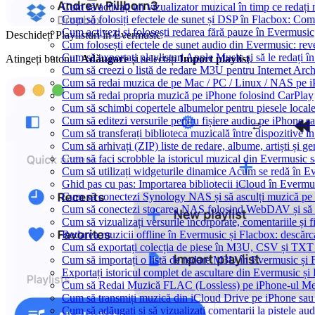
Cum să activați un vizualizator muzical în timp ce redaț
Cum să folosiți efectele de sunet și DSP în Flacbox: Com
Cum activezi și folosești redarea fără pauze în Evermusic
Deschideți Playlisturi în Evermusic
Cum folosești efectele de sunet audio din Evermusic: reve
Cum să exportați playlisturi Apple Music și să le redați
Atingeți butonul
Adăugare
și selectați
Import playlist
.
Cum să creezi o listă de redare M3U pentru Internet Arc
Cum să redai muzica de pe Mac / PC / Linux / NAS pe 
Cum să redai propria muzică pe iPhone folosind CarPlay
Cum să schimbi copertele albumelor pentru piesele locale
Cum să editezi versurile pentru fișiere audio pe iPhone
Cum să transferați biblioteca muzicală între dispozitive 
Cum să arhivați (ZIP) liste de redare, albume, artiști și ge
Cum să faci scrobble la istoricul muzical din Evermusic 
Cum să utilizați widgeturile dinamice Acum se redă în E
Ghid pas cu pas: Importarea bibliotecii iCloud în Evermu
Cum să conectezi Synology NAS și să asculți muzică pe
Cum să conectezi stocarea NAS folosind WebDAV și să 
Cum să vizualizați versurile încorporate, comentariile ș
Redarea muzicii offline în Evermusic și Flacbox: descărcați
Cum să exportați colecția de piese în M3U, CSV și TXT
Cum să importați o listă de redare M3U în Evermusic și 
Exportați istoricul complet de ascultare din Evermusic și
Cum să Redai Muzică FLAC (Lossless) pe iPhone-ul M
Cum să transmiți muzică din iCloud Drive pe iPhone sa
Cum să adăugați și să vizualizați comentarii la pistele a