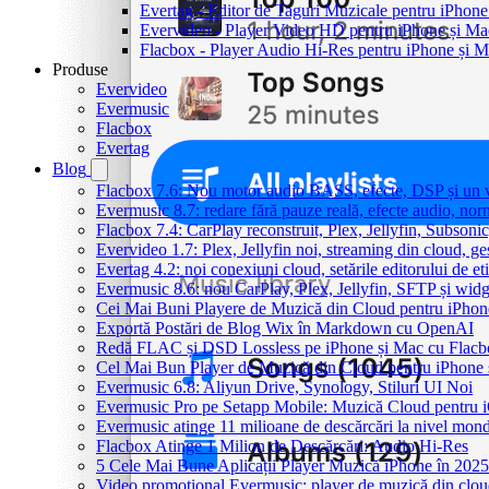
Evertag - Editor de Taguri Muzicale pentru iPhone
Evervideo - Player Video HD pentru iPhone și Ma
Flacbox - Player Audio Hi-Res pentru iPhone și 
Produse
Evervideo
Evermusic
Flacbox
Evertag
Blog
Flacbox 7.6: Nou motor audio BASS, efecte, DSP și un vi
Evermusic 8.7: redare fără pauze reală, efecte audio, nor
Flacbox 7.4: CarPlay reconstruit, Plex, Jellyfin, Subson
Evervideo 1.7: Plex, Jellyfin noi, streaming din cloud, ge
Evertag 4.2: noi conexiuni cloud, setările editorului de et
Evermusic 8.6: nou CarPlay, Plex, Jellyfin, SFTP și widg
Cei Mai Buni Playere de Muzică din Cloud pentru iPhon
Exportă Postări de Blog Wix în Markdown cu OpenAI
Redă FLAC și DSD Lossless pe iPhone și Mac cu Flacb
Cel Mai Bun Player de Muzică din Cloud pentru iPhone 
Evermusic 6.8: Aliyun Drive, Synology, Stiluri UI Noi
Evermusic Pro pe Setapp Mobile: Muzică Cloud pentru 
Evermusic atinge 11 milioane de descărcări la nivel mond
Flacbox Atinge 1 Milion de Descărcări: Audio Hi-Res
5 Cele Mai Bune Aplicații Player Muzică iPhone în 2025
Video promoțional Evermusic: player de muzică din clo