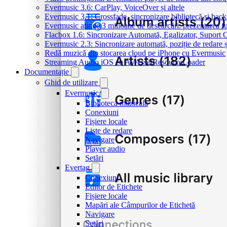
Evermusic 3.6: CarPlay, VoiceOver și altele
Evermusic 3.1: Crossfade, sincronizare bibliotecă și bac
Evermusic atinge 3 milioane de descărcări: prezentarea fu
Flacbox 1.6: Sincronizare Automată, Egalizator, Supor
Evermusic 2.3: Sincronizare automată, poziție de redare ș
Redă muzică din stocarea cloud pe iPhone cu Evermusic
Streaming Audio iOS cu AVAssetResourceLoader
Documentație
Ghid de utilizare
Evermusic
Biblioteca muzicală
Conexiuni
Fișiere locale
Liste de redare
Navigare
Player audio
Setări
Evertag
Conexiuni
Editor de Etichete
Fișiere locale
Mapări ale Câmpurilor de Etichetă
Navigare
Setări