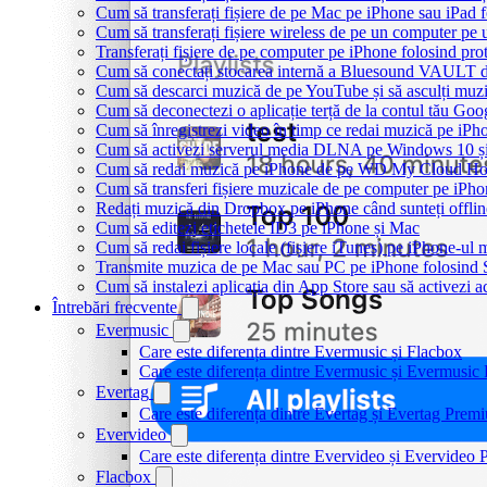
Cum să transferați fișiere de pe Mac pe iPhone sau iPad 
Cum să transferați fișiere wireless de pe un computer pe
Transferați fișiere de pe computer pe iPhone folosind p
Cum să conectați stocarea internă a Bluesound VAULT d
Cum să descarci muzică de pe YouTube și să asculți muzi
Cum să deconectezi o aplicație terță de la contul tău Goo
Cum să înregistrezi video în timp ce redai muzică pe iPh
Cum să activezi serverul media DLNA pe Windows 10 și
Cum să redai muzică pe iPhone de pe WD My Cloud H
Cum să transferi fișiere muzicale de pe computer pe iPho
Redați muzică din Dropbox pe iPhone când sunteți offlin
Cum să editezi etichetele ID3 pe iPhone și Mac
Cum să redai fișiere locale (fișiere iTunes) pe iPhone-ul
Transmite muzica de pe Mac sau PC pe iPhone folosin
Cum să instalezi aplicația din App Store sau să activezi a
Întrebări frecvente
Evermusic
Care este diferența dintre Evermusic și Flacbox
Care este diferența dintre Evermusic și Evermusi
Evertag
Care este diferența dintre Evertag și Evertag Prem
Evervideo
Care este diferența dintre Evervideo și Evervideo
Flacbox