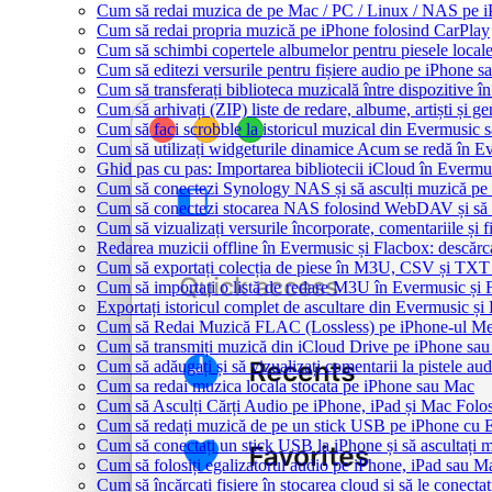
Cum să redai muzica de pe Mac / PC / Linux / NAS pe 
Cum să redai propria muzică pe iPhone folosind CarPlay
Cum să schimbi copertele albumelor pentru piesele locale
Cum să editezi versurile pentru fișiere audio pe iPhone
Cum să transferați biblioteca muzicală între dispozitive 
Cum să arhivați (ZIP) liste de redare, albume, artiști și ge
Cum să faci scrobble la istoricul muzical din Evermusic 
Cum să utilizați widgeturile dinamice Acum se redă în E
Ghid pas cu pas: Importarea bibliotecii iCloud în Evermu
Cum să conectezi Synology NAS și să asculți muzică pe
Cum să conectezi stocarea NAS folosind WebDAV și să 
Cum să vizualizați versurile încorporate, comentariile ș
Redarea muzicii offline în Evermusic și Flacbox: descărcați
Cum să exportați colecția de piese în M3U, CSV și TXT
Cum să importați o listă de redare M3U în Evermusic și 
Exportați istoricul complet de ascultare din Evermusic și
Cum să Redai Muzică FLAC (Lossless) pe iPhone-ul M
Cum să transmiți muzică din iCloud Drive pe iPhone sa
Cum să adăugați și să vizualizați comentarii la pistele a
Cum sa redai muzica locala stocata pe iPhone sau Mac
Cum să Asculți Cărți Audio pe iPhone, iPad și Mac Folo
Cum să redați muzică de pe un stick USB pe iPhone cu 
Cum să conectați un stick USB la iPhone și să ascultați mu
Cum să folosiți egalizatorul audio pe iPhone, iPad sau 
Cum să încărcați fișiere în stocarea cloud și să le conect