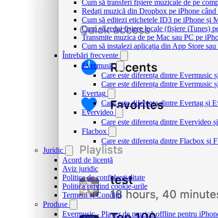
Cum să transferi fișiere muzicale de pe com
Redați muzică din Dropbox pe iPhone când s
Cum să editezi etichetele ID3 pe iPhone și 
Cum să redai fișiere locale (fișiere iTunes) 
Transmite muzica de pe Mac sau PC pe iPh
Cum să instalezi aplicația din App Store sau 
Întrebări frecvente
Evermusic
Care este diferența dintre Evermusic 
Care este diferența dintre Evermusic
Evertag
Care este diferența dintre Evertag și
Evervideo
Care este diferența dintre Evervideo
Flacbox
Care este diferența dintre Flacbox și
Juridic
Acord de licență
Aviz juridic
Politica de confidențialitate
Politica privind cookie-urile
Termeni și Condiții
Produse
Evermusic - Player de muzică offline pentru iPhon