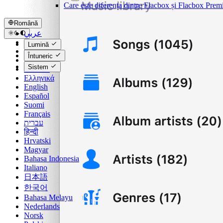
Care este diferența dintre Flacbox și Flacbox Pre
Română
عربي
Català
Lumină
Čeština
Întuneric
Dansk
Sistem
Deutsch
Ελληνικά
English
Español
Suomi
Français
עברית
हिन्दी
Hrvatski
Magyar
Bahasa Indonesia
Italiano
日本語
한국어
Bahasa Melayu
Nederlands
Norsk