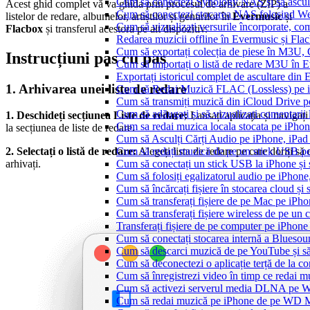
Cum să conectezi Synology NAS și să ascul
Acest ghid complet vă va ghida prin procesul de arhivare (ZIP) a
Cum să conectezi stocarea NAS folosind We
listelor de redare, albumelor, artiștilor și genurilor în
Evermusic
și
Cum să vizualizați versurile încorporate, co
Flacbox
și transferul acestora pe alt dispozitiv.
Redarea muzicii offline în Evermusic și Flacbo
Cum să exportați colecția de piese în M3U
Instrucțiuni pas cu pas
Cum să importați o listă de redare M3U în 
Exportați istoricul complet de ascultare din
1. Arhivarea unei liste de redare
Cum să Redai Muzică FLAC (Lossless) pe 
Cum să transmiți muzică din iCloud Drive 
Cum să adăugați și să vizualizați comentarii
1. Deschideți secțiunea Liste de redare:
Lansați aplicația și navigați
Cum sa redai muzica locala stocata pe iPho
la secțiunea de liste de redare.
Cum să Asculți Cărți Audio pe iPhone, iPad
Cum să redați muzică de pe un stick USB p
2. Selectați o listă de redare:
Alegeți lista de redare pe care doriți să 
Cum să conectați un stick USB la iPhone și să
arhivați.
Cum să folosiți egalizatorul audio pe iPhon
Cum să încărcați fișiere în stocarea cloud și
Cum să transferați fișiere de pe Mac pe iPho
Cum să transferați fișiere wireless de pe u
Transferați fișiere de pe computer pe iPhon
Cum să conectați stocarea internă a Blues
Cum să descarci muzică de pe YouTube și să 
Cum să deconectezi o aplicație terță de la c
Cum să înregistrezi video în timp ce redai 
Cum să activezi serverul media DLNA pe Wi
Cum să redai muzică pe iPhone de pe WD