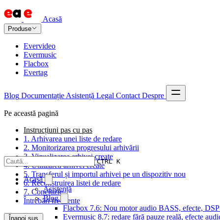
Acasă
Produse
Evervideo
Evermusic
Flacbox
Evertag
Blog
Documentație
Asistență
Legal
Contact
Despre
Pe această pagină
Instrucțiuni pas cu pas
1. Arhivarea unei liste de redare
2. Monitorizarea progresului arhivării
3. Vizualizarea arhivei create
CTRL K
4. Utilizarea arhivei create
5. Transferul și importul arhivei pe un dispozitiv nou
Acasă
6. Reconstruirea listei de redare
Asistență
7. Concluzie
Blog
Întrebări frecvente
Flacbox 7.6: Nou motor audio BASS, efecte, DSP și
Evermusic 8.7: redare fără pauze reală, efecte audi
Înapoi sus