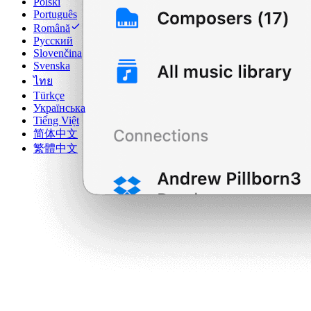
Polski
Português
Română
Русский
Slovenčina
Svenska
ไทย
Türkçe
Українська
Tiếng Việt
简体中文
繁體中文