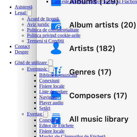
Care este diferența dintre Flacbox și Flacb
Asistență
Legal
Acord de licență
Aviz juridic
Politica de confidențialitate
Politica privind cookie-urile
Termeni și Condiții
Contact
Despre
Ghid de utilizare
Evermusic
Biblioteca muzicală
Conexiuni
Fișiere locale
Liste de redare
Navigare
Player audio
Setări
Evertag
Conexiuni
Editor de Etichete
Fișiere locale
Mapări ale Câmpurilor de Etichetă