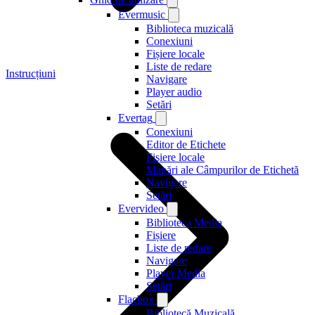
Evermusic
Biblioteca muzicală
Conexiuni
Fișiere locale
Liste de redare
Instrucțiuni
Navigare
Player audio
Setări
Evertag
Conexiuni
Editor de Etichete
Fișiere locale
Mapări ale Câmpurilor de Etichetă
Navigare
Setări
Evervideo
Biblioteca Media
Fișiere
Liste de redare
Navigare
Player Media
Setări
Flacbox
Bibliotecă Muzicală