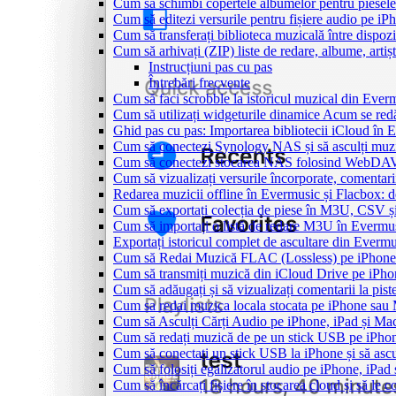
Cum să schimbi copertele albumelor pentru piesele 
Cum să editezi versurile pentru fișiere audio pe 
Cum să transferați biblioteca muzicală între dispoz
Cum să arhivați (ZIP) liste de redare, albume, artișt
Instrucțiuni pas cu pas
Întrebări frecvente
Cum să faci scrobble la istoricul muzical din Ever
Cum să utilizați widgeturile dinamice Acum se red
Ghid pas cu pas: Importarea bibliotecii iCloud în 
Cum să conectezi Synology NAS și să asculți muz
Cum să conectezi stocarea NAS folosind WebDAV 
Cum să vizualizați versurile încorporate, comentar
Redarea muzicii offline în Evermusic și Flacbox: des
Cum să exportați colecția de piese în M3U, CSV 
Cum să importați o listă de redare M3U în Evermu
Exportați istoricul complet de ascultare din Everm
Cum să Redai Muzică FLAC (Lossless) pe iPhon
Cum să transmiți muzică din iCloud Drive pe iPh
Cum să adăugați și să vizualizați comentarii la pi
Cum sa redai muzica locala stocata pe iPhone sau
Cum să Asculți Cărți Audio pe iPhone, iPad și Ma
Cum să redați muzică de pe un stick USB pe iPho
Cum să conectați un stick USB la iPhone și să ascul
Cum să folosiți egalizatorul audio pe iPhone, iPa
Cum să încărcați fișiere în stocarea cloud și să le