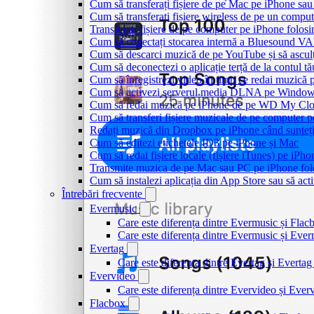
Cum să transferați fișiere de pe Mac pe iPhone sau
Cum să transferați fișiere wireless de pe un compu
Transferați fișiere de pe computer pe iPhone folo
Cum să conectați stocarea internă a Bluesound V
Cum să descarci muzică de pe YouTube și să asculț
Cum să deconectezi o aplicație terță de la contul t
Cum să înregistrezi video în timp ce redai muzică 
Cum să activezi serverul media DLNA pe Windows 
Cum să redai muzică pe iPhone de pe WD My C
Cum să transferi fișiere muzicale de pe computer 
Redați muzică din Dropbox pe iPhone când sunteți
Cum să editezi etichetele ID3 pe iPhone și Mac
Cum să redai fișiere locale (fișiere iTunes) pe iPh
Transmite muzica de pe Mac sau PC pe iPhone f
Cum să instalezi aplicația din App Store sau să acti
Întrebări frecvente
Evermusic
Care este diferența dintre Evermusic și Flac
Care este diferența dintre Evermusic și Ev
Evertag
Care este diferența dintre Evertag și Evert
Evervideo
Care este diferența dintre Evervideo și Eve
Flacbox