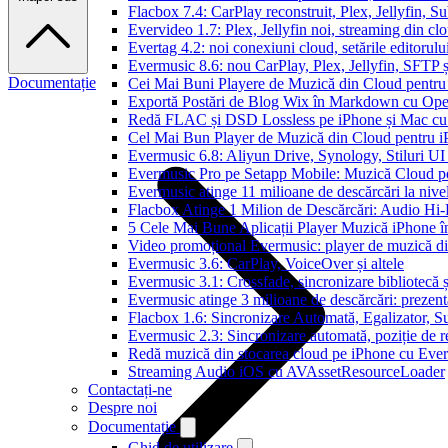
Flacbox 7.4: CarPlay reconstruit, Plex, Jellyfin, 
Evervideo 1.7: Plex, Jellyfin noi, streaming din clo
Evertag 4.2: noi conexiuni cloud, setările editorulu
Evermusic 8.6: nou CarPlay, Plex, Jellyfin, SFTP ș
Documentație
Cei Mai Buni Playere de Muzică din Cloud pentru
Exportă Postări de Blog Wix în Markdown cu Op
Redă FLAC și DSD Lossless pe iPhone și Mac cu
Cel Mai Bun Player de Muzică din Cloud pentru i
Evermusic 6.8: Aliyun Drive, Synology, Stiluri UI
Evermusic Pro pe Setapp Mobile: Muzică Cloud p
Evermusic atinge 11 milioane de descărcări la nive
Flacbox Atinge 1 Milion de Descărcări: Audio Hi
5 Cele Mai Bune Aplicații Player Muzică iPhone î
Video promoțional Evermusic: player de muzică d
Evermusic 3.6: CarPlay, VoiceOver și altele
Evermusic 3.1: Crossfade, sincronizare bibliotecă 
Evermusic atinge 3 milioane de descărcări: prezenta
Flacbox 1.6: Sincronizare Automată, Egalizator,
Evermusic 2.3: Sincronizare automată, poziție de re
Redă muzică din stocarea cloud pe iPhone cu Eve
Streaming Audio iOS cu AVAssetResourceLoader
Contactați-ne
Despre noi
Documentație
Ghid de utilizare