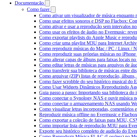
Documentação
Como fazer
Como ativar um visualizador de música enquanto 
Como usar efeitos sonoros e DSP no Flacbox: Com
Como ativar e usar a reprodução sem intervalos n
Como usar os efeitos de áudio no Evermusic: rever
Como exportar playlists do Apple Music e reprod
Como criar uma playlist M3U para Internet Archi
Como reproduzir músicas do Mac / PC / Linux /
Como reproduzir suas próprias músicas no iPhone
Como alterar capas de álbuns para faixas locais no 
Como editar letras de músicas para arquivos de 
Como transferir sua biblioteca de músicas entre di
Como arquivar (ZIP) listas de reprodução, álbuns, a
Como fazer scrobble do seu histórico musical do 
Como Usar Widgets Dinâmicos Reproduzindo Agor
Guia passo a passo: Importando sua biblioteca do
Como conectar o Synology NAS e ouvir música n
Como conectar o armazenamento NAS usando We
Como visualizar letras incorporadas, comentários
Reproduzir música offline no Evermusic e Flacbox:
Como exportar a coleção de faixas para M3U, C
Como importar lista de reprodução M3U para Eve
Exporte seu histórico completo de audição do Eve
Como Reproduzir Música FLAC (Lossless) no Me