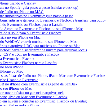
iPhone usando o CarPlay
ais no Spotify: guia passo a passo (celular e desktop)
os de áudio no iPhone ou MAC
tre dispositivos no Evermusic: guia passo a passo
buns, artistas e gêneros no Evermusic e Flacbox e transferir para outro 
al do Evermusic ou Flacbox para o Last.fm
o Agora no Evermusic e Flacbox no seu iPhone e Mac
eca do iCloud para o Evermusic e Flacbox
sica no seu iPhone ou Mac
do WebDAV e ouvir música no seu iPhone ou Mac
tários e arquivos LRC para músicas no iPhone ou Mac
acbox: baixar e sincronizar da nuvem para arquivos locais
3U, CSV e TXT no Evermusic e Flacbox
ra Evermusic e Flacbox
do Evermusic e Flacbox para o Last.fm
 no Meu iPhone
o iPhone ou Mac
s suas faixas de áudio no iPhone, iPad e Mac com Evermusic e Flacbox
 Mac Usando o Evermusic
USB no iPhone com Evermusic e iXpand da SanDisk
no seu iPhone ou Mac
e ouvir música ou gerenciar arquivos nele
Phone, iPad ou Mac com Evermusic e Flacbox
o em nuvem e conectar ao Evermusic, Flacbox ou Evertag
e ou iPad usando o Finder