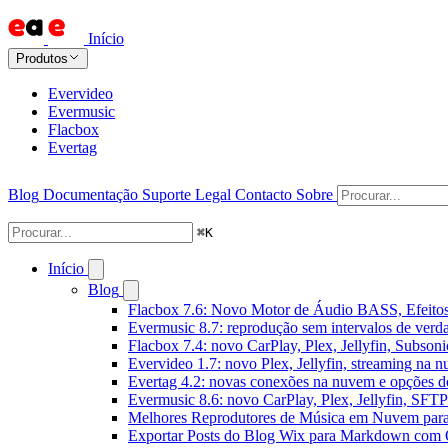
Início
Produtos
Evervideo
Evermusic
Flacbox
Evertag
Blog
Documentação
Suporte
Legal
Contacto
Sobre
⌘
K
Início
Blog
Flacbox 7.6: Novo Motor de Áudio BASS, Efeitos
Evermusic 8.7: reprodução sem intervalos de verda
Flacbox 7.4: novo CarPlay, Plex, Jellyfin, Subson
Evervideo 1.7: novo Plex, Jellyfin, streaming na 
Evertag 4.2: novas conexões na nuvem e opções do
Evermusic 8.6: novo CarPlay, Plex, Jellyfin, SFTP 
Melhores Reprodutores de Música em Nuvem par
Exportar Posts do Blog Wix para Markdown com