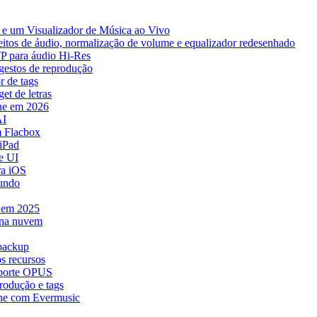
e um Visualizador de Música ao Vivo
eitos de áudio, normalização de volume e equalizador redesenhado
TP para áudio Hi-Res
 gestos de reprodução
r de tags
et de letras
ne em 2026
AI
 Flacbox
iPad
e UI
ra iOS
mundo
e em 2025
 na nuvem
 backup
s recursos
uporte OPUS
rodução e tags
ne com Evermusic