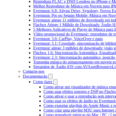
Reproduza FLAC e DSD Lossless no iPhone e M
Melhor Reprodutor de Música em Nuvem para iPh
Evermusic 6.8: Aliyun Drive, Synology, Novos Est
Evermusic Pro no Setapp Mobile: Música em Nuv
Evermusic atinge 11 milhões de downloads em to
Flacbox Atinge 1 Milhão de Downloads: Áudio H
5 Melhores Aplicativos de Player de Música para
Vídeo promocional do Evermusic: reprodutor de 
Evermusic 3.6: CarPlay, VoiceOver e mais
Evermusic 3.1: Crossfade, sincronização de biblio
Evermusic atinge 3 milhões de downloads: visão ge
Flacbox 1.6: Sincronização Automática, Equaliza
Evermusic 2.3: Sincronização automática, posição 
Transmita música do armazenamento em nuvem n
Streaming de Áudio iOS com AVAssetResourceLo
Contacte-nos
Documentação
Como fazer
Como ativar um visualizador de música enq
Como usar efeitos sonoros e DSP no Flacbo
Como ativar e usar a reprodução sem interv
Como usar os efeitos de áudio no Evermusic:
Como exportar playlists do Apple Music e 
Como criar uma playlist M3U para Internet
Como reproduzir músicas do Mac / PC / L