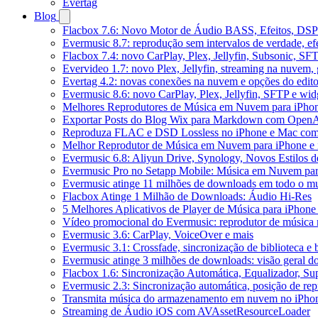
Evertag
Blog
Flacbox 7.6: Novo Motor de Áudio BASS, Efeitos, DSP 
Evermusic 8.7: reprodução sem intervalos de verdade, ef
Flacbox 7.4: novo CarPlay, Plex, Jellyfin, Subsonic, SF
Evervideo 1.7: novo Plex, Jellyfin, streaming na nuvem,
Evertag 4.2: novas conexões na nuvem e opções do edito
Evermusic 8.6: novo CarPlay, Plex, Jellyfin, SFTP e widg
Melhores Reprodutores de Música em Nuvem para iPho
Exportar Posts do Blog Wix para Markdown com Open
Reproduza FLAC e DSD Lossless no iPhone e Mac com
Melhor Reprodutor de Música em Nuvem para iPhone e 
Evermusic 6.8: Aliyun Drive, Synology, Novos Estilos d
Evermusic Pro no Setapp Mobile: Música em Nuvem pa
Evermusic atinge 11 milhões de downloads em todo o 
Flacbox Atinge 1 Milhão de Downloads: Áudio Hi-Res
5 Melhores Aplicativos de Player de Música para iPhon
Vídeo promocional do Evermusic: reprodutor de música
Evermusic 3.6: CarPlay, VoiceOver e mais
Evermusic 3.1: Crossfade, sincronização de biblioteca e
Evermusic atinge 3 milhões de downloads: visão geral do
Flacbox 1.6: Sincronização Automática, Equalizador, S
Evermusic 2.3: Sincronização automática, posição de rep
Transmita música do armazenamento em nuvem no iPho
Streaming de Áudio iOS com AVAssetResourceLoader