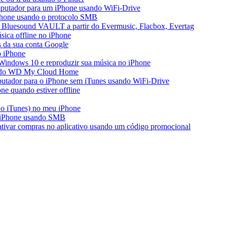
mputador para um iPhone usando WiFi-Drive
iPhone usando o protocolo SMB
 Bluesound VAULT a partir do Evermusic, Flacbox, Evertag
ica offline no iPhone
s da sua conta Google
o iPhone
Windows 10 e reproduzir sua música no iPhone
ir do WD My Cloud Home
putador para o iPhone sem iTunes usando WiFi-Drive
e quando estiver offline
do iTunes) no meu iPhone
o iPhone usando SMB
 ativar compras no aplicativo usando um código promocional