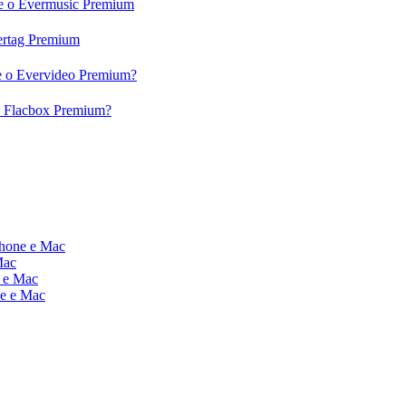
c e o Evermusic Premium
vertag Premium
 e o Evervideo Premium?
 o Flacbox Premium?
Phone e Mac
Mac
e e Mac
ne e Mac