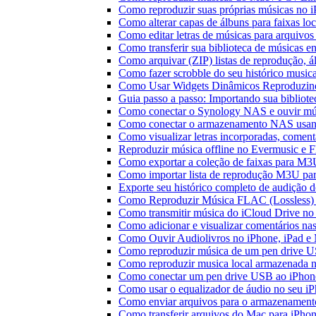
Como reproduzir suas próprias músicas no 
Como alterar capas de álbuns para faixas loc
Como editar letras de músicas para arquiv
Como transferir sua biblioteca de músicas en
Como arquivar (ZIP) listas de reprodução, ál
Como fazer scrobble do seu histórico music
Como Usar Widgets Dinâmicos Reproduzind
Guia passo a passo: Importando sua bibliot
Como conectar o Synology NAS e ouvir mú
Como conectar o armazenamento NAS usan
Como visualizar letras incorporadas, comen
Reproduzir música offline no Evermusic e Fl
Como exportar a coleção de faixas para M
Como importar lista de reprodução M3U pa
Exporte seu histórico completo de audição 
Como Reproduzir Música FLAC (Lossless)
Como transmitir música do iCloud Drive n
Como adicionar e visualizar comentários na
Como Ouvir Audiolivros no iPhone, iPad e
Como reproduzir música de um pen drive 
Como reproduzir musica local armazenada 
Como conectar um pen drive USB ao iPhone 
Como usar o equalizador de áudio no seu i
Como enviar arquivos para o armazenament
Como transferir arquivos do Mac para iPhon