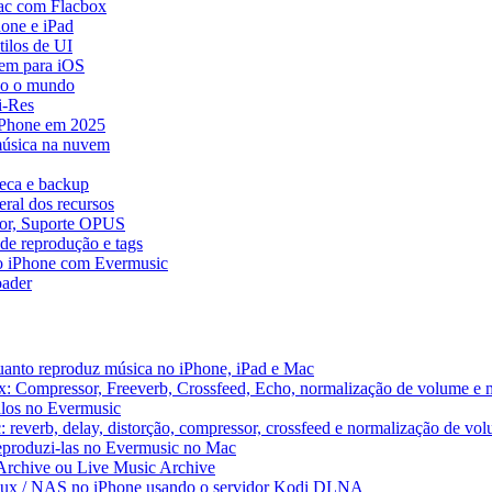
ac com Flacbox
one e iPad
ilos de UI
em para iOS
do o mundo
i-Res
 iPhone em 2025
música na nuvem
teca e backup
ral dos recursos
dor, Suporte OPUS
de reprodução e tags
o iPhone com Evermusic
ader
uanto reproduz música no iPhone, iPad e Mac
x: Compressor, Freeverb, Crossfeed, Echo, normalização de volume e 
alos no Evermusic
 reverb, delay, distorção, compressor, crossfeed e normalização de vo
reproduzi-las no Evermusic no Mac
 Archive ou Live Music Archive
inux / NAS no iPhone usando o servidor Kodi DLNA