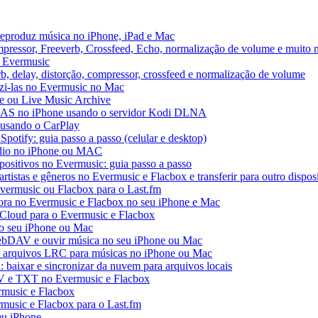
reproduz música no iPhone, iPad e Mac
pressor, Freeverb, Crossfeed, Echo, normalização de volume e muito 
o Evermusic
b, delay, distorção, compressor, crossfeed e normalização de volume
uzi-las no Evermusic no Mac
ve ou Live Music Archive
 NAS no iPhone usando o servidor Kodi DLNA
 usando o CarPlay
Spotify: guia passo a passo (celular e desktop)
áudio no iPhone ou MAC
spositivos no Evermusic: guia passo a passo
rtistas e gêneros no Evermusic e Flacbox e transferir para outro dispos
Evermusic ou Flacbox para o Last.fm
a no Evermusic e Flacbox no seu iPhone e Mac
 iCloud para o Evermusic e Flacbox
o seu iPhone ou Mac
bDAV e ouvir música no seu iPhone ou Mac
 e arquivos LRC para músicas no iPhone ou Mac
 baixar e sincronizar da nuvem para arquivos locais
SV e TXT no Evermusic e Flacbox
rmusic e Flacbox
rmusic e Flacbox para o Last.fm
u iPhone