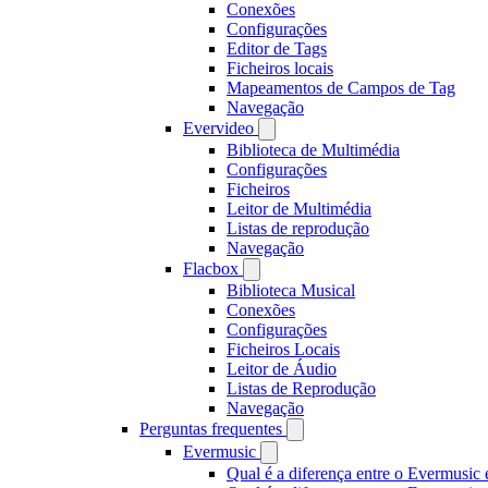
Conexões
Configurações
Editor de Tags
Ficheiros locais
Mapeamentos de Campos de Tag
Navegação
Evervideo
Biblioteca de Multimédia
Configurações
Ficheiros
Leitor de Multimédia
Listas de reprodução
Navegação
Flacbox
Biblioteca Musical
Conexões
Configurações
Ficheiros Locais
Leitor de Áudio
Listas de Reprodução
Navegação
Perguntas frequentes
Evermusic
Qual é a diferença entre o Evermusic 