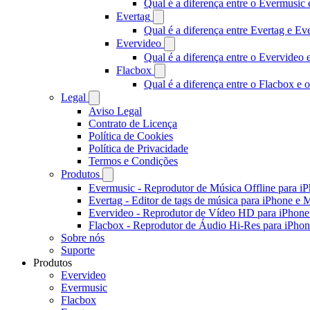
Qual é a diferença entre o Evermusi
Evertag
Qual é a diferença entre Evertag e E
Evervideo
Qual é a diferença entre o Evervideo
Flacbox
Qual é a diferença entre o Flacbox e
Legal
Aviso Legal
Contrato de Licença
Política de Cookies
Política de Privacidade
Termos e Condições
Produtos
Evermusic - Reprodutor de Música Offline para i
Evertag - Editor de tags de música para iPhone e 
Evervideo - Reprodutor de Vídeo HD para iPhon
Flacbox - Reprodutor de Áudio Hi-Res para iPho
Sobre nós
Suporte
Produtos
Evervideo
Evermusic
Flacbox