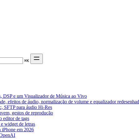
⌘
K
, DSP e um Visualizador de Música ao Vivo
de, efeitos de áudio, normalização de volume e equalizador redesenha
ic, SFTP para áudio Hi-Res
nuvem, gestos de reprodução
 editor de tags
e widget de letras
a iPhone em 2026
 OpenAI