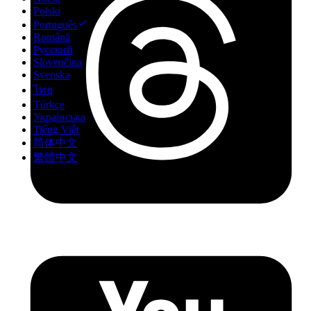
Polski
Português
Română
Русский
Slovenčina
Svenska
ไทย
Türkçe
Українська
Tiếng Việt
简体中文
繁體中文