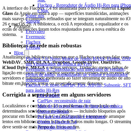
Flacbox - Reprodutor de Áudio Hi-Res para iPho
A interface do Flacbox 7.4 foi atualizada para o novo material
Liquid
e Mac
Glass
da Apple em toda a app — superfícies translúcidas, animações
Sobre nós
mais suaves e controlos refinados que se integram naturalmente no i
Suporte
26 e macOS 26. A biblioteca, o ecrã A reproduzir, o equalizador e os
Produtos
ecrãs de definições foram todos reajustados para a nova estética do
Evervideo
sistema.
Evermusic
Flacbox
Bibliotecas de rede mais robustas
Evertag
Blog
Atualizámos as bibliotecas internas que o Flacbox usa para falar com
Flacbox 7.6: Novo Motor de Áudio BASS, Efeitos, DSP
WebDAV
,
SMB
,
DLNA
,
Dropbox
,
Google Drive
,
OneDrive
,
um Visualizador de Música ao Vivo
iCloud Drive
,
MEGA
e outros serviços. Tradução: menos falhas de
Evermusic 8.7: reprodução sem intervalos de verdade,
ligação em casos limite, melhor suporte para versões mais recentes de
efeitos de áudio, normalização de volume e equalizador
servidores e fiabilidade melhorada ao fazer streaming de áudio de alto
redesenhado
bitrate em ligações lentas ou geograficamente distantes.
Flacbox 7.4: novo CarPlay, Plex, Jellyfin, Subsonic, SF
para áudio Hi-Res
Corrigida a reprodução em alguns servidores
Olá a todos!
CarPlay, reconstruído de raiz
Localizámos e corrigimos vários problemas de reprodução em
Mais de 10 novas formas de ligar a tua música
determinados servidores auto-alojados — incluindo bloqueios após
Outras melhorias
procurar em ficheiros FLAC e DSD grandes e tempos de arranque
Por que esta atualização é importante
lentos em bibliotecas com listas de ficheiros muito longas. O streamin
Obtém o Flacbox 7.4
deve sentir-se mais limpo do início ao fim.
Perguntas frequentes