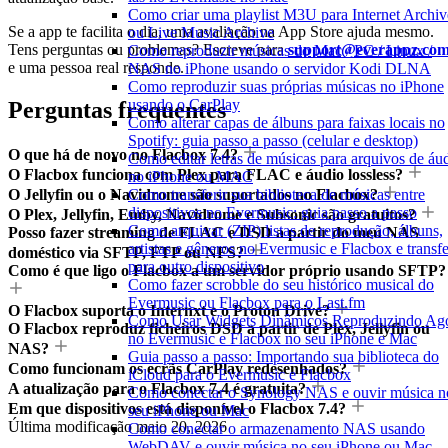
Como criar uma playlist M3U para Internet Archiv
Se a app te facilita o dia, uma avaliação na App Store ajuda mesmo.
ou Live Music Archive
Tens perguntas ou problemas? Escreve para
support@everappz.co
Como reproduzir músicas do Mac / PC / Linux /
e uma pessoa real responde.
NAS no iPhone usando o servidor Kodi DLNA
Como reproduzir suas próprias músicas no iPhone
usando o CarPlay
Perguntas frequentes
Como alterar capas de álbuns para faixas locais no
Spotify: guia passo a passo (celular e desktop)
O que há de novo no Flacbox 7.4?
Como editar letras de músicas para arquivos de áu
O Flacbox funciona com Plex para FLAC e áudio lossless?
no iPhone ou MAC
Como transferir sua biblioteca de músicas entre
O Jellyfin ou o Navidrome são suportados no Flacbox?
dispositivos no Evermusic: guia passo a passo
O Plex, Jellyfin, Emby, Navidrome e Subsonic são gratuitos?
Como arquivar (ZIP) listas de reprodução, álbuns,
Posso fazer streaming de FLAC e DSD a partir do meu NAS
artistas e gêneros no Evermusic e Flacbox e transfe
doméstico via SFTP, FTP ou NFS?
para outro dispositivo
Como é que ligo o Flacbox a um servidor próprio usando SFTP?
Como fazer scrobble do seu histórico musical do
Evermusic ou Flacbox para o Last.fm
O Flacbox suporta o Internxt e o Proton Drive?
Como Usar Widgets Dinâmicos Reproduzindo Ag
O Flacbox reproduz ficheiros DSD a partir de Plex, Jellyfin ou
no Evermusic e Flacbox no seu iPhone e Mac
NAS?
Guia passo a passo: Importando sua biblioteca do
Como funcionam os ecrãs CarPlay redesenhados?
iCloud para o Evermusic e Flacbox
A atualização para o Flacbox 7.4 é gratuita?
Como conectar o Synology NAS e ouvir música n
Em que dispositivos está disponível o Flacbox 7.4?
seu iPhone ou Mac
Última modificação
maio 20, 2026
Como conectar o armazenamento NAS usando
WebDAV e ouvir música no seu iPhone ou Mac