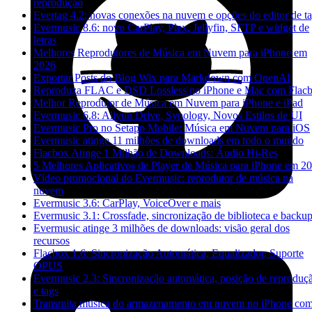
reprodução
Evertag 4.2: novas conexões na nuvem e opções do editor de t
Evermusic 8.6: novo CarPlay, Plex, Jellyfin, SFTP e widget de
letras
Melhores Reprodutores de Música em Nuvem para iPhone em
2026
Exportar Posts do Blog Wix para Markdown com OpenAI
Reproduza FLAC e DSD Lossless no iPhone e Mac com Flac
Melhor Reprodutor de Música em Nuvem para iPhone e iPad
Evermusic 6.8: Aliyun Drive, Synology, Novos Estilos de UI
Evermusic Pro no Setapp Mobile: Música em Nuvem para iOS
Evermusic atinge 11 milhões de downloads em todo o mundo
Flacbox Atinge 1 Milhão de Downloads: Áudio Hi-Res
5 Melhores Aplicativos de Player de Música para iPhone em 2
Vídeo promocional do Evermusic: reprodutor de música na
nuvem
Evermusic 3.6: CarPlay, VoiceOver e mais
Evermusic 3.1: Crossfade, sincronização de biblioteca e backu
Evermusic atinge 3 milhões de downloads: visão geral dos
recursos
Flacbox 1.6: Sincronização Automática, Equalizador, Suporte
OPUS
Evermusic 2.3: Sincronização automática, posição de reproduç
e tags
Transmita música do armazenamento em nuvem no iPhone co