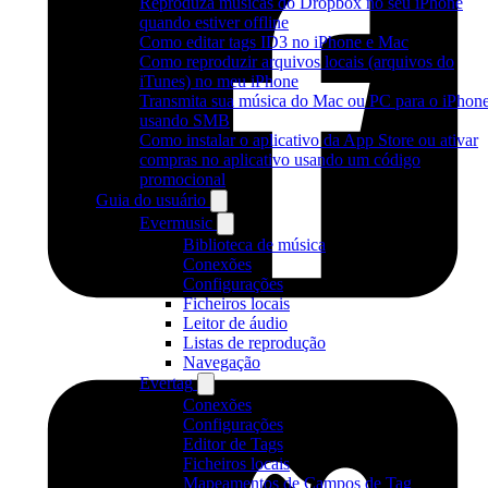
Reproduza músicas do Dropbox no seu iPhone
quando estiver offline
Como editar tags ID3 no iPhone e Mac
Como reproduzir arquivos locais (arquivos do
iTunes) no meu iPhone
Transmita sua música do Mac ou PC para o iPhon
usando SMB
Como instalar o aplicativo da App Store ou ativar
compras no aplicativo usando um código
promocional
Guia do usuário
Evermusic
Biblioteca de música
Conexões
Configurações
Ficheiros locais
Leitor de áudio
Listas de reprodução
Navegação
Evertag
Conexões
Configurações
Editor de Tags
Ficheiros locais
Mapeamentos de Campos de Tag