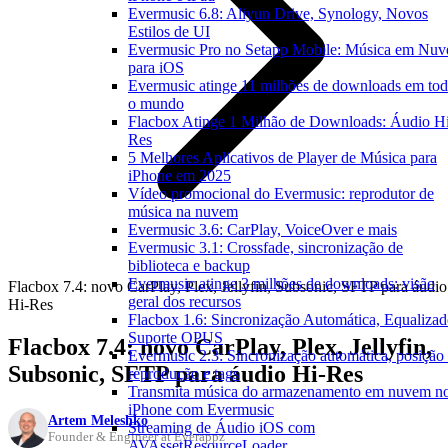
Evermusic 6.8: Aliyun Drive, Synology, Novos
Estilos de UI
Evermusic Pro no Setapp Mobile: Música em Nu
para iOS
Evermusic atinge 11 milhões de downloads em to
o mundo
Flacbox Atinge 1 Milhão de Downloads: Áudio H
Res
5 Melhores Aplicativos de Player de Música para
iPhone em 2025
Vídeo promocional do Evermusic: reprodutor de
música na nuvem
Evermusic 3.6: CarPlay, VoiceOver e mais
Evermusic 3.1: Crossfade, sincronização de
biblioteca e backup
Evermusic atinge 3 milhões de downloads: visão
Flacbox 7.4: novo CarPlay, Plex, Jellyfin, Subsonic, SFTP para áudio
geral dos recursos
Hi-Res
Flacbox 1.6: Sincronização Automática, Equalizad
Suporte OPUS
Flacbox 7.4: novo CarPlay, Plex, Jellyfin,
Evermusic 2.3: Sincronização automática, posição
Subsonic, SFTP para áudio Hi-Res
reprodução e tags
Transmita música do armazenamento em nuvem n
iPhone com Evermusic
Artem Meleshko
Streaming de Áudio iOS com
Founder & Engineer at Everappz
AVAssetResourceLoader