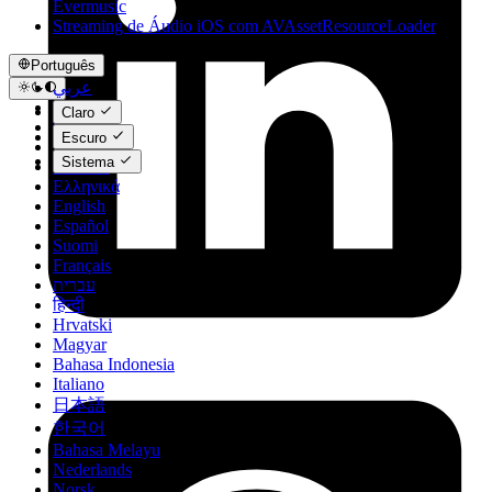
Evermusic
Streaming de Áudio iOS com AVAssetResourceLoader
Português
عربي
Català
Claro
Čeština
Escuro
Dansk
Sistema
Deutsch
Ελληνικά
English
Español
Suomi
Français
עברית
हिन्दी
Hrvatski
Magyar
Bahasa Indonesia
Italiano
日本語
한국어
Bahasa Melayu
Nederlands
Norsk