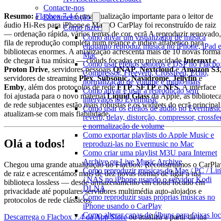
Contacte-nos
Resumo:
Flacbox 7.4
é uma atualização importante para o leitor de
Documentação
áudio Hi-Res para iPhone e Mac. O CarPlay foi reconstruído de raiz
Como fazer
— ordenação rápida, vários temas de cor, ecrã A reproduzir renovado,
Como ativar um visualizador de música
fila de reprodução completa num relance e índice alfabético para
enquanto reproduz música no iPhone, iPad 
bibliotecas enormes. A atualização acrescenta mais de 10 novas forma
Mac
de chegar à tua música — clouds focadas em privacidade
Internxt
e
Como usar efeitos sonoros e DSP no Flacbo
Proton Drive
, servidores pessoais
QNAP
,
Nextcloud
e
Amazon S3
Compressor, Freeverb, Crossfeed, Echo,
servidores de streaming
Plex
,
Subsonic
,
Navidrome
,
Jellyfin
e
normalização de volume e muito mais
Emby
, além dos protocolos de rede
FTP
,
SFTP
e
NFS
. A interface
Como ativar e usar a reprodução sem
foi ajustada para o novo material
Liquid Glass
da Apple, as bibliotec
intervalos no Evermusic
de rede subjacentes estão mais robustas e os widgets do ecrã principal
Como usar os efeitos de áudio no Evermusic
atualizam-se com mais fiabilidade.
reverb, delay, distorção, compressor, crossfe
e normalização de volume
Como exportar playlists do Apple Music e
Olá a todos!
reproduzi-las no Evermusic no Mac
Como criar uma playlist M3U para Internet
Archive ou Live Music Archive
Chegou uma grande atualização do Flacbox. Reconstruímos o CarPla
Como reproduzir músicas do Mac / PC / Li
de raiz e acrescentámos mais de dez novas formas de ligar à tua
/ NAS no iPhone usando o servidor Kodi
biblioteca lossless — desde armazenamento em cloud focado em
DLNA
privacidade até populares servidores multimédia auto-alojados e
Como reproduzir suas próprias músicas no
protocolos de rede clássicos.
iPhone usando o CarPlay
Como alterar capas de álbuns para faixas loc
Descarrega o Flacbox 7.4 da App Store
ou atualiza a partir da tua