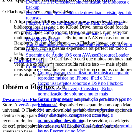
Evermusic 3.1: Crossfade, sincronização de biblioteca e
backup
O Flacbox 7.4 assenta em duas ideias:
Evermusic atinge 3 milhões de downloads: visão geral d
recursos
A tua música Hi-Res, onde quer que a guardes.
Quer a tua
Flacbox 1.6: Sincronização Automática, Equalizador,
biblioteca lossless esteja no iCloud Drive, numa cloud focada
Suporte OPUS
em privacidade como Proton Drive ou Internxt, num servidor
Evermusic 2.3: Sincronização automática, posição de
multimédia como Plex ou Jellyfin, num NAS em casa ou num
reprodução e tags
Raspberry Pi com Navidrome — o Flacbox liga-se agora de
Transmita música do armazenamento em nuvem no iPho
forma nativa, com a mesma experiência bit-perfect em todo o
com Evermusic
lado.
Streaming de Áudio iOS com AVAssetResourceLoader
Melhor no carro.
O CarPlay é o ecrã que muitos ouvintes mai
Documentação
veem, e a experiência reconstruída reflete isso — mais rápida,
Como fazer
mais segura e construída em torno da forma como os condutore
Como ativar um visualizador de música enquanto
reais alcançam a sua música.
reproduz música no iPhone, iPad e Mac
Como usar efeitos sonoros e DSP no Flacbox:
Obtém o Flacbox 7.4
Compressor, Freeverb, Crossfeed, Echo,
normalização de volume e muito mais
Como ativar e usar a reprodução sem intervalos no
Descarrega o Flacbox na App Store
ou atualiza a partir da App
Evermusic
Store. A
versão para Mac
está disponível em separado como app Mac
Como usar os efeitos de áudio no Evermusic: rever
universal. O Flacbox é um download gratuito com upgrades opcionai
delay, distorção, compressor, crossfeed e
dentro da app para funcionalidades avançadas. O CarPlay
normalização de volume
reconstruído, todas as novas ligações de cloud e servidor, os widgets
Como exportar playlists do Apple Music e reprodu
de ecrã principal renovados e a UI Liquid Glass fazem parte da
las no Evermusic no Mac
atualização base.