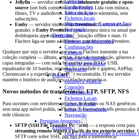
Conexões
Jellyfin
— servidor multimédia
totalmente gratuito e open-
Configurações
source
(um fork comunitário do Emby). Lida com música,
Editor de Tags
filmes, TV e audiolivros. Sem contas, sem telemetria, sem
Ficheiros locais
subscrições.
Mapeamentos de Campos de Tag
Emby
— servidor multimédia
freemium
. O servidor base é
Navegação
gratuito; o
Emby Premiere
é uma compra única ou anual que
Evervideo
desbloqueia apps móveis, sincronização offline e mais. O
Flacbox liga-se tanto a bibliotecas gratuitas como Premiere.
Biblioteca de Multimédia
Configurações
Qualquer que seja o servidor que usas, o Flacbox transmite a tua
Ficheiros
coleção completa — álbuns, artistas, listas de reprodução, géneros e
Leitor de Multimédia
capas integradas — com saída bit-perfect para DACs USB,
Listas de reprodução
equalizador de 10 bandas, reprodução crossfade e gapless, AirPlay,
Navegação
Chromecast e a experiência
CarPlay
reconstruída. O teu servidor
Flacbox
mantém o histórico de audições; o Flacbox respeita-o.
Biblioteca Musical
Conexões
Novos métodos de transferência: FTP, SFTP, NFS
Configurações
Ficheiros Locais
Para ouvintes com servidores próprios, homelabs ou NAS genéricos
Leitor de Áudio
sem uma app móvel polida, o Flacbox 7.4 acrescenta três protocolos 
Listas de Reprodução
rede clássicos:
Navegação
Perguntas frequentes
SFTP (SSH File Transfer Protocol)
— a resposta certa para
Evermusic
streaming remoto seguro a partir do teu próprio servidor
. 
Qual é a diferença entre o Evermusic 
SFTP corre sobre SSH, por isso toda a transferência