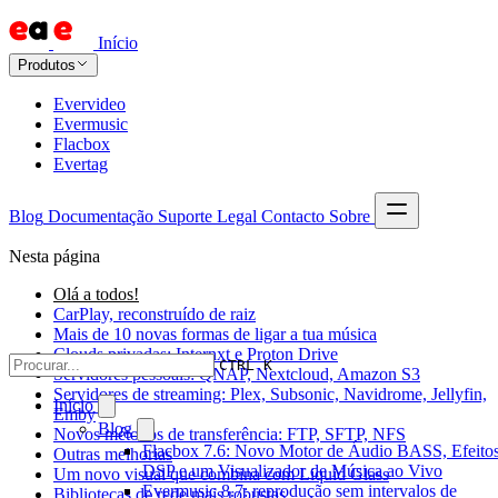
Início
Produtos
Evervideo
Evermusic
Flacbox
Evertag
Blog
Documentação
Suporte
Legal
Contacto
Sobre
Nesta página
Olá a todos!
CarPlay, reconstruído de raiz
Mais de 10 novas formas de ligar a tua música
Clouds privadas: Internxt e Proton Drive
CTRL K
Servidores pessoais: QNAP, Nextcloud, Amazon S3
Servidores de streaming: Plex, Subsonic, Navidrome, Jellyfin,
Início
Emby
Blog
Novos métodos de transferência: FTP, SFTP, NFS
Flacbox 7.6: Novo Motor de Áudio BASS, Efeitos
Outras melhorias
DSP e um Visualizador de Música ao Vivo
Um novo visual que combina com Liquid Glass
Evermusic 8.7: reprodução sem intervalos de
Bibliotecas de rede mais robustas