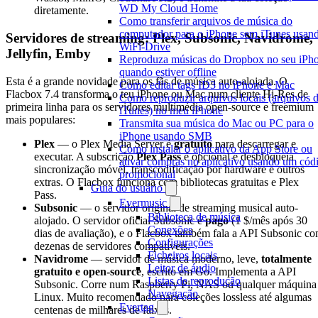
WD My Cloud Home
diretamente.
Como transferir arquivos de música do
computador para o iPhone sem iTunes usan
Servidores de streaming: Plex, Subsonic, Navidrome,
WiFi-Drive
Jellyfin, Emby
Reproduza músicas do Dropbox no seu iPh
quando estiver offline
Esta é a grande novidade para os fãs de música auto-alojada. O
Como editar tags ID3 no iPhone e Mac
Flacbox 7.4 transforma o teu iPhone ou Mac num cliente Hi-Res de
Como reproduzir arquivos locais (arquivos 
primeira linha para os servidores multimédia open-source e freemium
iTunes) no meu iPhone
mais populares:
Transmita sua música do Mac ou PC para o
iPhone usando SMB
Plex
— o Plex Media Server é
gratuito
para descarregar e
Como instalar o aplicativo da App Store ou
executar. A subscrição
Plex Pass
é opcional e desbloqueia
ativar compras no aplicativo usando um cód
sincronização móvel, transcodificação por hardware e outros
promocional
extras. O Flacbox funciona com bibliotecas gratuitas e Plex
Guia do usuário
Pass.
Evermusic
Subsonic
— o servidor original de streaming musical auto-
Biblioteca de música
alojado. O servidor oficial Subsonic é
pago
(1 $/mês após 30
Conexões
dias de avaliação), e o Flacbox também fala a API Subsonic c
Configurações
dezenas de servidores compatíveis.
Ficheiros locais
Navidrome
— servidor de música moderno, leve,
totalmente
Leitor de áudio
gratuito e open-source
, escrito em Go. Implementa a API
Listas de reprodução
Subsonic. Corre num Raspberry Pi, NAS ou qualquer máquina
Navegação
Linux. Muito recomendado para coleções lossless até algumas
Evertag
centenas de milhares de faixas.