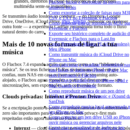
grandes, diretórios na cloud ou bibliotecas de servidores
Flacbox: baixar e sincronizar da nuvem para
multimédia sente-se instantâneo.
arquivos locais
Como exportar a coleção de faixas para M3
Se transmites áudio lossless ao conduzir — do Dropbox, Google
CSV e TXT no Evermusic e Flacbox
Drive, OneDrive, iCloud Drive,
Plex
,
Jellyfin
, Subsonic ou qualquer
Como importar lista de reprodução M3U pa
outra fonte — a experiência CarPlay reconstruída torna todo o fluxo
Evermusic e Flacbox
natural dentro do carro.
Exporte seu histórico completo de audição 
Evermusic e Flacbox para o Last.fm
Mais de 10 novas formas de ligar a tua
Como Reproduzir Música FLAC (Lossless)
Meu iPhone
música
Como transmitir música do iCloud Drive no
iPhone ou Mac
O Flacbox 7.4 expande aquilo que conta como a tua “biblioteca de
Como adicionar e visualizar comentários na
música”. Se os teus ficheiros Hi-Res vivem numa cloud em que
suas faixas de áudio no iPhone, iPad e Mac
confias, num NAS em casa ou num servidor de streaming auto-
com Evermusic e Flacbox
alojado, o Flacbox agora reproduz a partir daí diretamente — sem
Como Ouvir Audiolivros no iPhone, iPad e
sincronizações, sem exportações, sem conversão de formato.
Mac Usando o Evermusic
Como reproduzir música de um pen drive
Clouds privadas: Internxt e Proton Drive
USB no iPhone com Evermusic e iXpand d
SanDisk
Como reproduzir musica local armazenada 
Se a encriptação ponto-a-ponto e o armazenamento de conhecimento
seu iPhone ou Mac
zero são importantes para ti, duas das clouds privacy-first mais
Como conectar um pen drive USB ao iPhon
respeitadas estão agora nativas no Flacbox:
ouvir música ou gerenciar arquivos nele
Como usar o equalizador de áudio no seu
Internxt
— cloud espanhola open-source, com encriptação pós