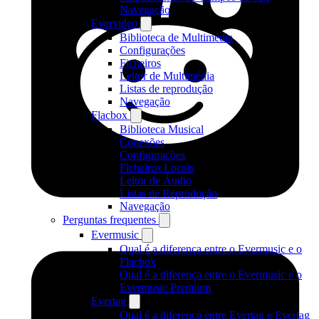
Navegação
Evervideo
Biblioteca de Multimédia
Configurações
Ficheiros
Leitor de Multimédia
Listas de reprodução
Navegação
Flacbox
Biblioteca Musical
Conexões
Configurações
Ficheiros Locais
Leitor de Áudio
Listas de Reprodução
Navegação
Perguntas frequentes
Evermusic
Qual é a diferença entre o Evermusic e o
Flacbox
Qual é a diferença entre o Evermusic e o
Evermusic Premium
Evertag
Qual é a diferença entre Evertag e Evertag