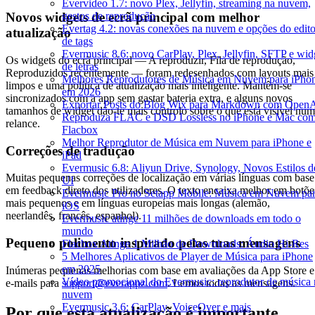
Evervideo 1.7: novo Plex, Jellyfin, streaming na nuvem,
gestos de reprodução
Novos widgets de ecrã principal com melhor
Evertag 4.2: novas conexões na nuvem e opções do edito
atualização
de tags
Evermusic 8.6: novo CarPlay, Plex, Jellyfin, SFTP e wid
Os widgets do ecrã principal — A reproduzir, Fila de reprodução,
de letras
Reproduzidos recentemente — foram redesenhados com layouts mais
Melhores Reprodutores de Música em Nuvem para iPho
limpos e uma política de atualização mais inteligente. Mantêm-se
em 2026
sincronizados com a app sem gastar bateria extra, e alguns novos
Exportar Posts do Blog Wix para Markdown com Open
tamanhos de widget dão-te mais controlo sobre o que está visível num
Reproduza FLAC e DSD Lossless no iPhone e Mac co
relance.
Flacbox
Melhor Reprodutor de Música em Nuvem para iPhone e
Correções de tradução
iPad
Evermusic 6.8: Aliyun Drive, Synology, Novos Estilos d
Muitas pequenas correções de localização em várias línguas com base
UI
em feedback direto dos utilizadores. O texto encaixa melhor em botõe
Evermusic Pro no Setapp Mobile: Música em Nuvem pa
mais pequenos e em línguas europeias mais longas (alemão,
iOS
neerlandês, francês, espanhol).
Evermusic atinge 11 milhões de downloads em todo o
mundo
Pequeno polimento inspirado pelas tuas mensagens
Flacbox Atinge 1 Milhão de Downloads: Áudio Hi-Res
5 Melhores Aplicativos de Player de Música para iPhone
em 2025
Inúmeras pequenas melhorias com base em avaliações da App Store e
Vídeo promocional do Evermusic: reprodutor de música 
e-mails para
support@everappz.com
. Lemos todas as mensagens.
nuvem
Evermusic 3.6: CarPlay, VoiceOver e mais
Por que esta atualização é importante