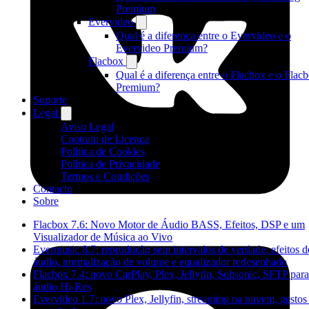
Premium
Evervideo
Qual é a diferença entre o Evervideo e o
Evervideo Premium?
Flacbox
Qual é a diferença entre o Flacbox e o Flac
Premium?
Suporte
Legal
Aviso Legal
Contrato de Licença
Política de Cookies
Política de Privacidade
Termos e Condições
Contacto
Sobre
Flacbox 7.6: Novo Motor de Áudio BASS, Efeitos, DSP e um
Visualizador de Música ao Vivo
Evermusic 8.7: reprodução sem intervalos de verdade, efeitos d
áudio, normalização de volume e equalizador redesenhado
Flacbox 7.4: novo CarPlay, Plex, Jellyfin, Subsonic, SFTP para
áudio Hi-Res
Evervideo 1.7: novo Plex, Jellyfin, streaming na nuvem, gestos