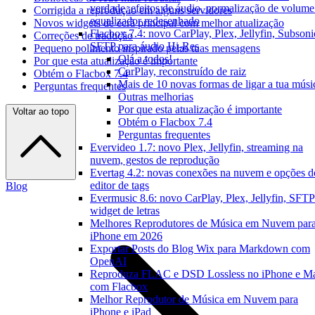
verdade, efeitos de áudio, normalização de volume
Corrigida a reprodução em alguns servidores
equalizador redesenhado
Novos widgets de ecrã principal com melhor atualização
Flacbox 7.4: novo CarPlay, Plex, Jellyfin, Subsoni
Correções de tradução
SFTP para áudio Hi-Res
Pequeno polimento inspirado pelas tuas mensagens
Olá a todos!
Por que esta atualização é importante
CarPlay, reconstruído de raiz
Obtém o Flacbox 7.4
Mais de 10 novas formas de ligar a tua músi
Perguntas frequentes
Outras melhorias
Por que esta atualização é importante
Voltar ao topo
Obtém o Flacbox 7.4
Perguntas frequentes
Evervideo 1.7: novo Plex, Jellyfin, streaming na
nuvem, gestos de reprodução
Evertag 4.2: novas conexões na nuvem e opções d
editor de tags
Blog
Evermusic 8.6: novo CarPlay, Plex, Jellyfin, SFTP
widget de letras
Melhores Reprodutores de Música em Nuvem par
iPhone em 2026
Exportar Posts do Blog Wix para Markdown com
OpenAI
Reproduza FLAC e DSD Lossless no iPhone e M
com Flacbox
Melhor Reprodutor de Música em Nuvem para
iPhone e iPad