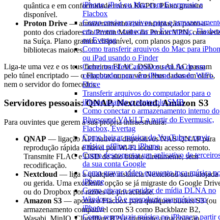
iPhone, iPad ou Mac com Evermusic e
quântica e em conformidade com o RGPD. Plano gratuito
Flacbox
disponível.
Como enviar arquivos para o armazenament
Proton Drive
— armazenamento com encriptação ponto-a-
em nuvem e conectar ao Evermusic, Flacbo
ponto dos criadores do Proton Mail e do Proton VPN, com sed
ou Evertag
na Suíça. Plano gratuito disponível, com planos pagos para
Como transferir arquivos do Mac para iPho
bibliotecas maiores.
ou iPad usando o Finder
Liga-te uma vez e os teus ficheiros FLAC, DSD ou ALAC passam
Como transferir arquivos sem fio de um
pelo túnel encriptado — o Flacbox nunca vê os teus dados em claro,
computador para um iPhone usando WiFi-
nem o servidor do fornecedor.
Drive
Transferir arquivos do computador para o
iPhone usando o protocolo SMB
Servidores pessoais: QNAP, Nextcloud, Amazon S3
Como conectar o armazenamento interno do
Bluesound VAULT a partir do Evermusic,
Para ouvintes que gerem a sua própria infraestrutura:
Flacbox, Evertag
Como baixar música do YouTube e ouvir
QNAP
— ligação API nativa a dispositivos NAS QNAP para
música offline no iPhone
reprodução rápida e fiável por Wi-Fi local ou acesso remoto.
Como desconectar um aplicativo de terceiro
Transmite FLAC e DSD de alto bitrate diretamente, sem
da sua conta Google
recodificação.
Como gravar vídeo enquanto toca música n
Nextcloud
— liga a qualquer instância Nextcloud auto-alojada
iPhone
ou gerida. Uma excelente opção se já migraste do Google Driv
Como ativar o servidor de mídia DLNA no
ou do Dropbox por razões de privacidade.
Windows 10 e reproduzir sua música no
Amazon S3
— aponta o Flacbox para qualquer bucket S3 (ou
iPhone
armazenamento compatível com S3 como Backblaze B2,
Como reproduzir música no iPhone a partir 
Wasabi, MinIO, Cloudflare R2) e transmite a tua coleção