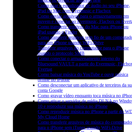
música ou gerenciar arquivos nele
Como usar o equalizador de áudio no seu iPhone,
iPad ou Mac com Evermusic e Flacbox
Como enviar arquivos para o armazenamento em
nuvem e conectar ao Evermusic, Flacbox ou Evert
Como transferir arquivos do Mac para iPhone ou
iPad usando o Finder
Como transferir arquivos sem fio de um computad
para um iPhone usando WiFi-Drive
Transferir arquivos do computador para o iPhone
usando o protocolo SMB
Como conectar o armazenamento interno do
Bluesound VAULT a partir do Evermusic, Flacbo
Evertag
Como baixar música do YouTube e ouvir música
offline no iPhone
Como desconectar um aplicativo de terceiros da su
conta Google
Como gravar vídeo enquanto toca música no iPho
Como ativar o servidor de mídia DLNA no Wind
10 e reproduzir sua música no iPhone
Como reproduzir música no iPhone a partir do W
My Cloud Home
Como transferir arquivos de música do computado
para o iPhone sem iTunes usando WiFi-Drive