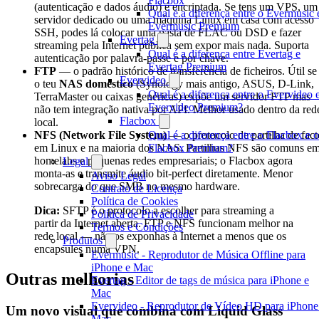
Flacbox
(autenticação e dados áudio) é encriptada. Se tens um VPS, um
Qual é a diferença entre o Evermusic 
servidor dedicado ou uma máquina Linux em casa com acesso
Evermusic Premium
SSH, podes lá colocar uma pasta de FLAC ou DSD e fazer
Evertag
streaming pela Internet pública sem expor mais nada. Suporta
Qual é a diferença entre Evertag e
autenticação por palavra-passe e por chave.
Evertag Premium
FTP
— o padrão histórico de transferência de ficheiros. Útil se
Evervideo
o teu
NAS doméstico
(Synology mais antigo, ASUS, D-Link,
Qual é a diferença entre o Evervideo 
TerraMaster ou caixas genéricas) expõe um servidor FTP mas
Evervideo Premium?
não tem integração nativa por API. Melhor usado dentro da red
Flacbox
local.
NFS (Network File System)
Qual é a diferença entre o Flacbox e o
— o protocolo de partilha de fact
em Linux e na maioria dos NAS. Partilhas NFS são comuns e
Flacbox Premium?
homelabs e pequenas redes empresariais; o Flacbox agora
Legal
monta-as e transmite áudio bit-perfect diretamente. Menor
Aviso Legal
sobrecarga do que SMB no mesmo hardware.
Contrato de Licença
Política de Cookies
Dica:
SFTP é o protocolo a escolher para streaming a
Política de Privacidade
partir da Internet aberta. FTP e NFS funcionam melhor na
Termos e Condições
rede local — não os exponhas à Internet a menos que os
Produtos
encapsules numa VPN.
Evermusic - Reprodutor de Música Offline para
iPhone e Mac
Outras melhorias
Evertag - Editor de tags de música para iPhone e
Mac
Evervideo - Reprodutor de Vídeo HD para iPhone
Um novo visual que combina com Liquid Glass
Mac