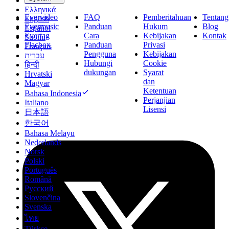
Deutsch
Ελληνικά
Evervideo
FAQ
Pemberitahuan
Tentang
English
Evermusic
Panduan
Hukum
Blog
Español
Evertag
Cara
Kebijakan
Kontak
Suomi
Flacbox
Panduan
Privasi
Français
Pengguna
Kebijakan
עברית
Hubungi
Cookie
हिन्दी
dukungan
Syarat
Hrvatski
dan
Magyar
Ketentuan
Bahasa Indonesia
Perjanjian
Italiano
Lisensi
日本語
한국어
Bahasa Melayu
Nederlands
Norsk
Polski
Português
Română
Русский
Slovenčina
Svenska
ไทย
Türkçe