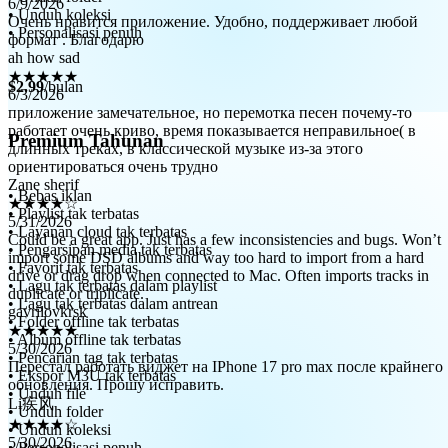
формат . Благодарю
• Unduh koleksi
ah how sad
• Personalisasi penuh
★★★★★
6/3/2026
приложение замечательное, но перемотка песен почему-то
$2.99
/bulan
работает очень криво, время показывается неправильное( в
длинных треках, в классической музыке из-за этого
ориентироваться очень трудно
Premium Tahunan
Zane sherif
★★★★☆
5/31/2026
• Bebas iklan
Could be a great app. Just has a few inconsistencies and bugs. Won’t
• Playlist tak terbatas
import some DSD albums and way too hard to import from a hard
• Layanan cloud tak terbatas
drive or drag drop when connected to Mac. Often imports tracks in
• Pengarsipan media tak terbatas
duplicate or triplicate.
• Favorit tak terbatas
gavrilovkrsk
• Lagu tak terbatas dalam playlist
★★★★★
• Lagu tak terbatas dalam antrean
5/30/2026
• Folder offline tak terbatas
Перестал работать виджет на IPhone 17 pro max после крайнего
• Album offline tak terbatas
обновления. Прошу исправить.
• Pencarian tag tak terbatas
Li疾风
• Ekspor M3U tak terbatas
★★★★☆
• Unduh file
5/30/2026
• Unduh folder
真心希望开发者能重视这一点，多多修复bug，导入歌曲时可能
• Unduh koleksi
闪退；界面也有bug，尤其是上个版本更新（针对于iOS 26）
• Personalisasi penuh