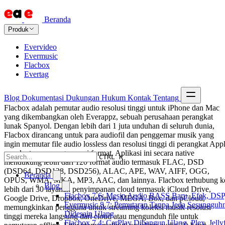
Beranda
Produk
Evervideo
Evermusic
Flacbox
Evertag
Blog
Dokumentasi
Dukungan
Hukum
Kontak
Tentang
Flacbox adalah pemutar audio resolusi tinggi untuk iPhone dan Mac
yang dikembangkan oleh Everappz, sebuah perusahaan perangkat
lunak Spanyol. Dengan lebih dari 1 juta unduhan di seluruh dunia,
Flacbox dirancang untuk para audiofil dan penggemar musik yang
ingin memutar file audio lossless dan resolusi tinggi di perangkat App
mereka tanpa mengonversi format. Aplikasi ini secara native
CTRL K
mendukung lebih dari 120 format audio termasuk FLAC, DSD
(DSD64, DSD128, DSD256), ALAC, APE, WAV, AIFF, OGG,
Beranda
OPUS, WMA, MKA, MP3, AAC, dan lainnya. Flacbox terhubung k
Blog
lebih dari 30 layanan penyimpanan cloud termasuk iCloud Drive,
Flacbox 7.6: Mesin Audio BASS Baru, Efek, DSP,
Google Drive, Dropbox, OneDrive, MEGA, Box, dan pCloud,
Evermusic 8.7: Pemutaran Tanpa Jeda Sesungguhn
memungkinkan pengguna untuk streaming koleksi musik resolusi
Didesain Ulang
tinggi mereka langsung dari cloud atau mengunduh file untuk
Flacbox 7.4: CarPlay Dibangun Ulang, Plex, Jell