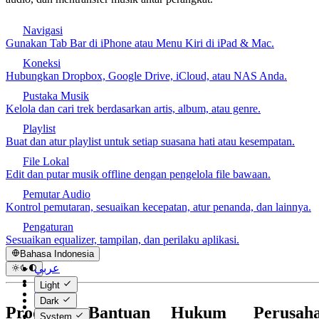
Navigasi
Gunakan Tab Bar di iPhone atau Menu Kiri di iPad & Mac.
Koneksi
Hubungkan Dropbox, Google Drive, iCloud, atau NAS Anda.
Pustaka Musik
Kelola dan cari trek berdasarkan artis, album, atau genre.
Playlist
Buat dan atur playlist untuk setiap suasana hati atau kesempatan.
File Lokal
Edit dan putar musik offline dengan pengelola file bawaan.
Pemutar Audio
Kontrol pemutaran, sesuaikan kecepatan, atur penanda, dan lainnya.
Pengaturan
Sesuaikan equalizer, tampilan, dan perilaku aplikasi.
Bahasa Indonesia
عربي
Català
Light
Čeština
Dark
Dansk
Produk
Bantuan
Hukum
Perusah
System