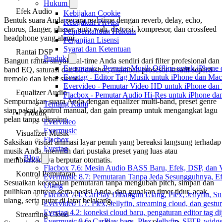
Hukum
Efek Audio
Kebijakan Cookie
Bentuk suara Anda secara real-time dengan reverb, delay, echo,
Kebijakan Privasi
chorus, flanger, phaser, auto-wah, distorsi, kompresor, dan crossfeed
Pemberitahuan Hukum
headphone yang alami.
Perjanjian Lisensi
Syarat dan Ketentuan
Rantai DSP
Produk
Bangun rantai sinyal real-time Anda sendiri dari filter profesional dan
Evermusic - Pemutar Musik Offline untuk iPhone
band EQ, saturasi dan bit crusher, ditambah prosesor kreatif seperti
Evertag - Editor Tag Musik untuk iPhone dan Mac
tremolo dan lebar stereo.
Evervideo - Pemutar Video HD untuk iPhone dan
Equalizer Audio
Flacbox - Pemutar Audio Hi-Res untuk iPhone d
Sempurnakan suara Anda dengan equalizer multi-band, preset genre
Tentang Kami
siap pakai, kontrol manual, dan gain preamp untuk mengangkat lagu
Produk
pelan tanpa clipping.
Evervideo
Evermusic
Visualizer Musik
Flacbox
Saksikan visual animasi layar penuh yang bereaksi langsung terhadap
Evertag
musik Anda, memilih dari pustaka preset yang luas atau
Blog
membiarkannya berputar otomatis.
Flacbox 7.6: Mesin Audio BASS Baru, Efek, DSP, dan 
Kontrol Pemutaran
Evermusic 8.7: Pemutaran Tanpa Jeda Sesungguhnya, Ef
Sesuaikan kecepatan pemutaran tanpa mengubah pitch, simpan dan
Ulang
pulihkan antrean serta posisi Anda, dan gunakan timer tidur, acak,
Flacbox 7.4: CarPlay Dibangun Ulang, Plex, Jellyfin, 
ulang, serta putar di latar belakang.
Evervideo 1.7: Plex, Jellyfin, streaming cloud, dan gest
Evertag 4.2: koneksi cloud baru, pengaturan editor tag di
Streaming Cloud
Evermusic 8.6: CarPlay baru, Plex, Jellyfin, SFTP, widget