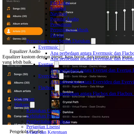
File Lokal
Koneksi
Navigasi
Pemutar Audio
Pengaturan
Perpustakaan Musik
Playlist
Pertanyaan yang Sering Diajukan
Evermusic
Equalizer Audio
Apa perbedaan antara Evermusic dan Flacb
Equalizer kustom dengan preset, bass boost, dan preamp untuk suara
Apa perbedaan antara Evermusic dan Ever
yang lebih baik.
Evertag
Apa perbedaan antara Evertag dan Evertag
Evervideo
Apa perbedaan antara Evervideo dan Everv
Flacbox
Apa perbedaan antara Flacbox dan Flacbox
Dukungan
Hukum
Kebijakan Cookie
Kebijakan Privasi
Pemberitahuan Hukum
Perjanjian Lisensi
Pengelola Playlist
Syarat dan Ketentuan