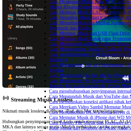
Cara Mengimpor Daftar Putar M3U ke Ever
Ekspor Riwayat Mendengarkan Lengkap dar
Cara Memutar Musik FLAC (Lossless) di i
Cara Streaming Musik dari iCloud Drive di
Cara Menambahkan dan Melihat Komentar p
Evermusic dan Flacbox
Cara Memutar Musik dari USB Flash Drive 
Cara Memutar Musik Lokal yang Tersimpan
Cara Mendengarkan Buku Audio di iPhone
Cara Menggunakan Equalizer Audio di iPho
Cara menghubungkan USB flash drive ke iP
dalamnya
Cara Mengunggah File ke Penyimpanan Clo
Evertag
Cara Mentransfer File dari Mac ke iPhone 
Cara Mentransfer File Secara Nirkabel da
Transfer File dari Komputer ke iPhone Me
Cara menghubungkan penyimpanan internal
Cara Mengunduh Musik dari YouTube dan M
Streaming Musik Lossless
Cara memutuskan koneksi aplikasi pihak ke
Cara Merekam Video Sambil Memutar Musi
Nikmati musik lossless di iPhone, iPad, dan Mac tanpa langganan.
Cara Mengaktifkan DLNA Media Server di
Cara Memutar Musik di iPhone dari WD 
Hubungkan penyimpanan cloud Anda untuk streaming FLAC, ALA
Cara Transfer File Musik dari Komputer k
MKA dan lainnya secara gratis. Mudah melakukan cast ke perangkat
Putar Musik dari Dropbox di iPhone Anda S