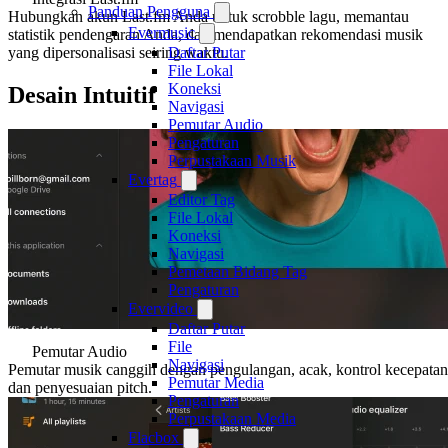
Panduan Pengguna
Hubungkan akun Last.fm Anda untuk scrobble lagu, memantau
Evermusic
statistik pendengaran Anda, dan mendapatkan rekomendasi musik
Daftar Putar
yang dipersonalisasi seiring waktu.
File Lokal
Koneksi
Desain Intuitif
Navigasi
Pemutar Audio
Pengaturan
Perpustakaan Musik
Evertag
Editor Tag
File Lokal
Koneksi
Navigasi
Pemetaan Bidang Tag
Pengaturan
Evervideo
Daftar Putar
File
Pemutar Audio
Navigasi
Pemutar musik canggih dengan pengulangan, acak, kontrol kecepatan
Pemutar Media
dan penyesuaian pitch.
Pengaturan
Perpustakaan Media
Flacbox