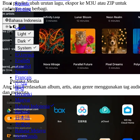
Buat playlist, ubah urutan lagu, ekspor ke M3U atau ZIP untuk
Kontak
cadangan atau berbagi.
Tentang
Bahasa Indonesia
عربي
Català
Light
Čeština
Dark
Dansk
System
Deutsch
Ελληνικά
English
Español
Suomi
Français
Pustaka Media
עברית
Atur lagu berdasarkan album, artis, atau genre menggunakan tag audi
हिन्दी
dan metadata.
Hrvatski
Magyar
Bahasa Indonesia
Italiano
日本語
한국어
Bahasa Melayu
Nederlands