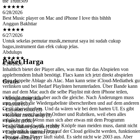
6/28/2026
Best Music player on Mac and iPhone I love this bihhh
Anggun Bakhtiar
★★★★★
6/27/2026
Untuk sekelas pemutar musik,menurut saya ini sudah cukup
bagus,instrument dan efek cukup jelas.
Abdulups
★★★★★
6/26/2026
Inhaltlich bietet der Player alles, was man für das Abspielen von
Paket Harga
applefremdem Inhalt benötigt. Flacs kann ich jetzt direkt abspielen
ohne doppelte Ablage als Alac. Man kann seine iCloud-Mediathek gu
verlinken und bei Bedarf Playlisten herunterladen. Über Bande kann
Gratis
man auf dem Mac auch die selbe Playlist mit dem iPhone teilen,
vielleicht meine ich aber auch die gleiche. Nach Änderungen muss
man nämlich die Wiedergabeliste überschreiben und auf dem anderen
Gerät überschreiben. Und da wären wir bei dem harten UI. Es gibt
• Mengandung iklan
unzählige verschachtelte Ordner und Rubriken, weil eben alles
• Playlist (10)
mögliche geht. Wenn man sich aber etwas mit dem Programm
• Layanan cloud (3)
beschäftigt und weiß, welche Knöpfe man meiden muss, damit nicht
• Koleksi media arsip (3)
versehentlich eigene Flacs auf der Cloud gelöscht werden, funktionier
• Favorit (1000)
alles gut. Der Player läuft stabil. Es sieht nicht wie 2003 aus. Aber
• Lagu dalam playlist (1000)
eben auch nicht ganz wie 2026. Sehr gute App ! Lob an die
• Lagu dalam antrean (750)
Entwicklung
• Folder offline (1)