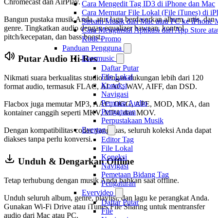
Chromecast dan AirPlay.
Cara Mengedit Tag ID3 di iPhone dan Mac
Cara Memutar File Lokal (File iTunes) di i
Bangun pustaka musik Anda, atur lagu berdasarkan album, artis, dan
Stream Musik dari Mac atau PC ke iPhon
genre. Tingkatkan audio dengan equalizer bawaan, kontrol
Cara Menginstal Aplikasi dari App Store 
pitch/kecepatan, dan bass boost.
Kode Promo
Panduan Pengguna
Putar Audio Hi-Res
Evermusic
Daftar Putar
File Lokal
Nikmati suara berkualitas studio dengan dukungan lebih dari 120
Koneksi
format audio, termasuk FLAC, ALAC, WAV, AIFF, dan DSD.
Navigasi
Pemutar Audio
Flacbox juga memutar MP3, AAC, OGG, APE, MOD, MKA, dan
Pengaturan
kontainer canggih seperti MKV, MP4, dan MOV.
Perpustakaan Musik
Evertag
Dengan kompatibilitas codec yang luas, seluruh koleksi Anda dapat
diakses tanpa perlu konversi.
Editor Tag
File Lokal
Koneksi
Unduh & Dengarkan Offline
Navigasi
Pemetaan Bidang Tag
Tetap terhubung dengan musik Anda bahkan saat offline.
Pengaturan
Evervideo
Unduh seluruh album, genre, playlist, dan lagu ke perangkat Anda.
Daftar Putar
Gunakan Wi-Fi Drive atau iTunes File Sharing untuk mentransfer
File
audio dari Mac atau PC.