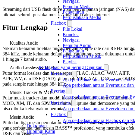
Navigasi
Pemutar Media
Streaming dari USB flash drive atau penyimpanan jaringan (NAS) da
Pengaturan
nikmati seluruh pustaka musik Anda tanpa akses internet.
Perpustakaan Media
Flacbox
Fitur Lengkap
File Lokal
Koneksi
Navigasi
Kualitas Audio
Pemutar Audio
Nikmati keluaran fidelitas tinggi dengan sample rate dari 8 kHz hingg
Pengaturan
384 kHz, mode keluaran default atau campuran, serta dukungan untu
Perpustakaan Musik
1 hingga 7 kanal audio.
Playlist
Pertanyaan yang Sering Diajukan
Audio Lossless & Hi-Res
Putar format lossless dan hi-res seperti FLAC, ALAC, WAV, AIFF,
Evermusic
APE, WV, dan DSF (DSD), ditambah MP3, AAC, OGG, dan OPUS
Apa perbedaan antara Evermusic dan
pada sample rate hingga 384 kHz.
Apa perbedaan antara Evermusic da
Evertag
Musik Tracker & MOD
Apa perbedaan antara Evertag dan E
Putar musik tracker dan modul klasik secara native, termasuk format
Evervideo
MOD, XM, IT, dan S3M dari dunia chiptune dan demoscene yang ta
Apa perbedaan antara Evervideo dan
bisa dibuka kebanyakan pemutar.
Flacbox
Mesin Audio
Apa perbedaan antara Flacbox dan F
Pilih dari tiga mesin pemutaran: mesin sistem standar, mesin FFmpeg
Dukungan
yang serbaguna, dan mesin BASS™ profesional yang membuka efek
Hubungi Kami
DSP, dan visual.