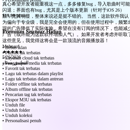
后，尤其明显，整体来说还是挺不错的。 当然，这款软件我认
为偏向于专业级，我是完全会使用的，但在使用过程中，频繁
$19.99
/tahun
现的广告降低了实际体验，希望在没有订阅的情况下，也能减
广告（或许能为这款软件增加人气）。如果开发者考虑并听取
这些意见，我觉得这将会是一款顶流的音频播放器！
Premium Seumur Hidup
Mohnauf
★★★★★
5/26/2026
• Bebas iklan
التطبيق ممتاز
• Playlist tak terbatas
• Layanan cloud tak terbatas
• Pengarsipan media tak terbatas
• Favorit tak terbatas
• Lagu tak terbatas dalam playlist
• Lagu tak terbatas dalam antrean
• Folder offline tak terbatas
• Album offline tak terbatas
• Pencarian tag tak terbatas
• Ekspor M3U tak terbatas
• Unduh file
• Unduh folder
• Unduh koleksi
• Personalisasi penuh