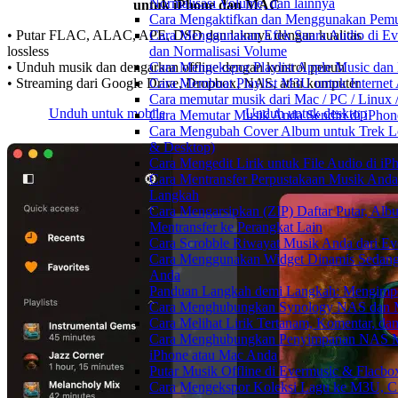
Normalisasi Volume, dan lainnya
untuk iPhone dan MAC
Cara Mengaktifkan dan Menggunakan Pemut
Cara Menggunakan Efek Suara Audio di Ever
• Putar FLAC, ALAC, APE, DSD dan lainnya dengan kualitas
dan Normalisasi Volume
lossless
Cara Mengekspor Playlist Apple Music dan
• Unduh musik dan dengarkan offline dengan kontrol penuh
Cara Membuat Playlist M3U untuk Internet 
• Streaming dari Google Drive, Dropbox, NAS, atau komputer
Cara memutar musik dari Mac / PC / Linu
Unduh untuk mobile
Unduh untuk desktop
Cara Memutar Musik Anda Sendiri di iPho
Cara Mengubah Cover Album untuk Trek Lo
& Desktop)
Cara Mengedit Lirik untuk File Audio di i
Cara Mentransfer Perpustakaan Musik Anda
Langkah
Cara Mengarsipkan (ZIP) Daftar Putar, Alb
Mentransfer ke Perangkat Lain
Cara Scrobble Riwayat Musik Anda dari Eve
Cara Menggunakan Widget Dinamis Sedang 
Anda
Panduan Langkah demi Langkah: Mengimpor
Cara Menghubungkan Synology NAS dan M
Cara Melihat Lirik Tertanam, Komentar, da
Cara Menghubungkan Penyimpanan NAS 
iPhone atau Mac Anda
Putar Musik Offline di Evermusic & Flacbo
Cara Mengekspor Koleksi Lagu ke M3U, C