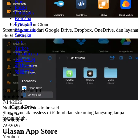
Norsk
Polski
Português
Română
Русский
Penyimpanan Cloud
Slovenčina
Streaming musik dari Google Drive, Dropbox, OneDrive, dan layana
Svenska
cloud lainnya.
ไทย
Türkçe
Українська
Tiếng Việt
简体中文
繁體中文
Genuinely beautiful
★★★★★
7/14/2026
Nothing else needs to be said
。zopoa
iCloud Drive
★★★★★
Simpan musik lossless di iCloud dan streaming langsung tanpa
7/9/2026
mengunduh.
111
Yerohen
Ulasan App Store
★★★★★
7/6/2026