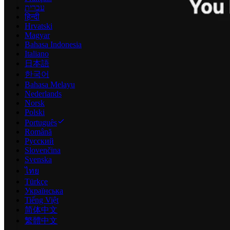
עברית
हिन्दी
Hrvatski
Magyar
Bahasa Indonesia
Italiano
日本語
한국어
Bahasa Melayu
Nederlands
Norsk
Polski
Português
Română
Русский
Slovenčina
Svenska
ไทย
Türkçe
Українська
Tiếng Việt
简体中文
繁體中文