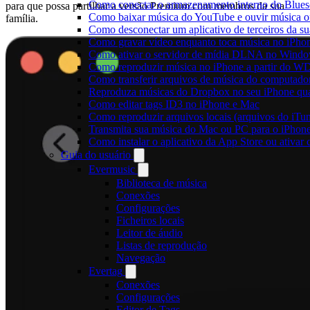
Como conectar o armazenamento interno do Blues
para que possa partilhar a versão Premium com membros da sua
Como baixar música do YouTube e ouvir música of
família.
Como desconectar um aplicativo de terceiros da s
Como gravar vídeo enquanto toca música no iPho
Como ativar o servidor de mídia DLNA no Window
Como reproduzir música no iPhone a partir do
Como transferir arquivos de música do computado
Reproduza músicas do Dropbox no seu iPhone quan
Como editar tags ID3 no iPhone e Mac
Como reproduzir arquivos locais (arquivos do iTu
Transmita sua música do Mac ou PC para o iPho
Como instalar o aplicativo da App Store ou ativa
Guia do usuário
Evermusic
Biblioteca de música
Conexões
Configurações
Ficheiros locais
Leitor de áudio
Listas de reprodução
Navegação
Evertag
Conexões
Configurações
Editor de Tags