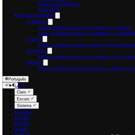
Listas de Reprodução
Navegação
Perguntas frequentes
Evermusic
Qual é a diferença entre o Evermusic e o Flacbox
Qual é a diferença entre o Evermusic e o Evermu
Evertag
Qual é a diferença entre Evertag e Evertag Premi
Evervideo
Qual é a diferença entre o Evervideo e o Evervid
Flacbox
Qual é a diferença entre o Flacbox e o Flacbox P
Português
عربي
Català
Claro
Čeština
Escuro
Dansk
Sistema
Deutsch
Ελληνικά
English
Español
Suomi
Français