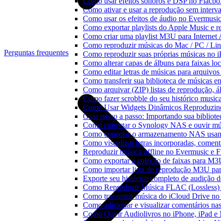
Como usar efeitos sonoros e DSP no Flacbo
Como ativar e usar a reprodução sem interv
Como usar os efeitos de áudio no Evermusic:
Como exportar playlists do Apple Music e 
Como criar uma playlist M3U para Internet
Como reproduzir músicas do Mac / PC / L
Perguntas frequentes
Como reproduzir suas próprias músicas no 
Como alterar capas de álbuns para faixas loc
Como editar letras de músicas para arquiv
Como transferir sua biblioteca de músicas en
Como arquivar (ZIP) listas de reprodução, ál
Como fazer scrobble do seu histórico music
Como Usar Widgets Dinâmicos Reproduzind
Guia passo a passo: Importando sua bibliot
Como conectar o Synology NAS e ouvir mú
Como conectar o armazenamento NAS usan
Como visualizar letras incorporadas, comen
Reproduzir música offline no Evermusic e Fl
Como exportar a coleção de faixas para M
Como importar lista de reprodução M3U pa
Exporte seu histórico completo de audição 
Como Reproduzir Música FLAC (Lossless)
Como transmitir música do iCloud Drive n
Como adicionar e visualizar comentários na
Como Ouvir Audiolivros no iPhone, iPad e