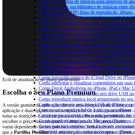
Como editar letras de músicas para arquivos de 
Como transferir sua biblioteca de músicas entre di
Como arquivar (ZIP) listas de reprodução, álbuns, a
Como fazer scrobble do seu histórico musical do 
Como Usar Widgets Dinâmicos Reproduzindo Agor
Guia passo a passo: Importando sua biblioteca do
Como conectar o Synology NAS e ouvir música n
Como conectar o armazenamento NAS usando We
Como visualizar letras incorporadas, comentários
Reproduzir música offline no Evermusic e Flacbox:
Como exportar a coleção de faixas para M3U, C
Como importar lista de reprodução M3U para Eve
Exporte seu histórico completo de audição do Eve
Como Reproduzir Música FLAC (Lossless) no Me
Como transmitir música do iCloud Drive no iPho
Ecrã de atualização do plano predefinido
Como adicionar e visualizar comentários nas suas
Como Ouvir Audiolivros no iPhone, iPad e Mac 
Escolha o Seu Plano Premium
Como reproduzir música de um pen drive USB no
Como reproduzir musica local armazenada no seu
Como conectar um pen drive USB ao iPhone e ouvi
A versão gratuita da aplicação oferece uma compra vitalícia única na
Como usar o equalizador de áudio no seu iPhone,
aplicação e duas opções de subscrição (1 mês e 1 ano) para remover
Como enviar arquivos para o armazenamento em n
todas as restrições e atualizar para a versão Premium, permitindo-lhe
Como transferir arquivos do Mac para iPhone ou i
escolher o preço mais adequado e ótimo para si. Os preços podem
Como transferir arquivos sem fio de um computad
variar dependendo do seu país ou território. Tenha também em mente
Transferir arquivos do computador para o iPhone
que a
Partilha Familiar
está ativada para todas as compras e planos,