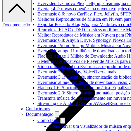
Evervideo 1.7: novo Plex, Jellyfin, streaming na 
Evertag 4.2: novas conexões na nuvem e opções do
Evermusic 8.6: novo CarPlay, Plex, Jellyfin, SFTP 
Melhores Reprodutores de Música em Nuvem par
Exportar Posts do Blog Wix para Markdown com
Documentação
Reproduza FLAC e DSD Lossless no iPhone e M
Melhor Reprodutor de Música em Nuvem para iPh
Evermusic 6.8: Aliyun Drive, Synology, Novos Est
Evermusic Pro no Setapp Mobile: Música em Nuv
Evermusic atinge 11 milhões de downloads em to
Flacbox Atinge 1 Milhão de Downloads: Áudio H
5 Melhores Aplicativos de Player de Música para
Vídeo promocional do Evermusic: reprodutor de 
Evermusic 3.6: CarPlay, VoiceOver e mais
Evermusic 3.1: Crossfade, sincronização de biblio
Evermusic atinge 3 milhões de downloads: visão ge
Flacbox 1.6: Sincronização Automática, Equaliza
Evermusic 2.3: Sincronização automática, posição 
Transmita música do armazenamento em nuvem n
Streaming de Áudio iOS com AVAssetResourceLo
Contacte-nos
Documentação
Como fazer
Como ativar um visualizador de música enq