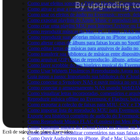
Como usar efeitos sonoros e DSP no Flacbox: Compresso
Como ativar e usar a reprodução sem intervalos no Ever
Como usar os efeitos de áudio no Evermusic: reverb, del
Como exportar playlists do Apple Music e reproduzi-la
Como criar uma playlist M3U para Internet Archive ou 
Como reproduzir músicas do Mac / PC / Linux / NAS n
Como reproduzir suas próprias músicas no iPhone usand
Como alterar capas de álbuns para faixas locais no Spotif
Como editar letras de músicas para arquivos de áudio 
Como transferir sua biblioteca de músicas entre disposit
Como arquivar (ZIP) listas de reprodução, álbuns, artista
Como fazer scrobble do seu histórico musical do Evermu
Como Usar Widgets Dinâmicos Reproduzindo Agora no 
Guia passo a passo: Importando sua biblioteca do iClou
Como conectar o Synology NAS e ouvir música no seu 
Como conectar o armazenamento NAS usando WebDAV e
Como visualizar letras incorporadas, comentários e arq
Reproduzir música offline no Evermusic e Flacbox: baixa
Como exportar a coleção de faixas para M3U, CSV e T
Como importar lista de reprodução M3U para Evermusic
Exporte seu histórico completo de audição do Evermusic
Como Reproduzir Música FLAC (Lossless) no Meu iPh
Como transmitir música do iCloud Drive no iPhone ou 
Ecrã de seleção de plano Evervideo
Como adicionar e visualizar comentários nas suas faixa
Como Ouvir Audiolivros no iPhone, iPad e Mac Usando