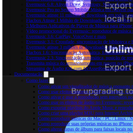
Evermusic 6.8: Aliyun Drive, Synology, Novos Estilos d
Evermusic Pro no Setapp Mobile: Música em Nuvem pa
Evermusic atinge 11 milhões de downloads em todo o 
Flacbox Atinge 1 Milhão de Downloads: Áudio Hi-Res
5 Melhores Aplicativos de Player de Música para iPhon
Vídeo promocional do Evermusic: reprodutor de música
Evermusic 3.6: CarPlay, VoiceOver e mais
Evermusic 3.1: Crossfade, sincronização de biblioteca e
Evermusic atinge 3 milhões de downloads: visão geral do
Flacbox 1.6: Sincronização Automática, Equalizador, S
Evermusic 2.3: Sincronização automática, posição de rep
Transmita música do armazenamento em nuvem no iPho
Streaming de Áudio iOS com AVAssetResourceLoader
Documentação
Como fazer
Como ativar um visualizador de música enquanto 
Como usar efeitos sonoros e DSP no Flacbox: Com
Como ativar e usar a reprodução sem intervalos n
Como usar os efeitos de áudio no Evermusic: rever
Como exportar playlists do Apple Music e reprod
Como criar uma playlist M3U para Internet Archi
Como reproduzir músicas do Mac / PC / Linux /
Como reproduzir suas próprias músicas no iPhone
Como alterar capas de álbuns para faixas locais no 