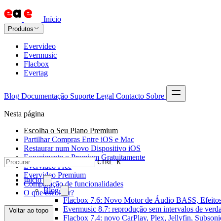
Início
Produtos
Evervideo
Evermusic
Flacbox
Evertag
Blog
Documentação
Suporte
Legal
Contacto
Sobre
Nesta página
Escolha o Seu Plano Premium
Partilhar Compras Entre iOS e Mac
Restaurar num Novo Dispositivo iOS
Experimente o Premium Gratuitamente
CTRL K
Evervideo Free
Evervideo Premium
Início
Comparação de funcionalidades
Blog
O que escolher?
Flacbox 7.6: Novo Motor de Áudio BASS, Efeitos
Evermusic 8.7: reprodução sem intervalos de verda
Voltar ao topo
Flacbox 7.4: novo CarPlay, Plex, Jellyfin, Subson