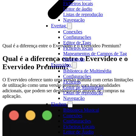
Ficheiros locais
Leitor de áudio
Listas de reprodução
Navegação
Evertag
Conexões
Configurações
Editor de Tags
Qual é a diferença entre o Evervideo e o Evervideo Premium?
Ficheiros locais
Mapeamentos de Campos de Tag
Qual é a diferença entre o Evervideo e o
Navegação
Evervideo
Evervideo Premium?
Biblioteca de Multimédia
Configurações
O Evervideo oferece tanto uma versão gratuita com certas limitações
Ficheiros
de utilização como uma versão premium com funcionalidades
Leitor de Multimédia
adicionais, que podem ser desbloqueadas através de compras na
Listas de reprodução
aplicação.
Navegação
Flacbox
Biblioteca Musical
Conexões
Configurações
Ficheiros Locais
Leitor de Áudio