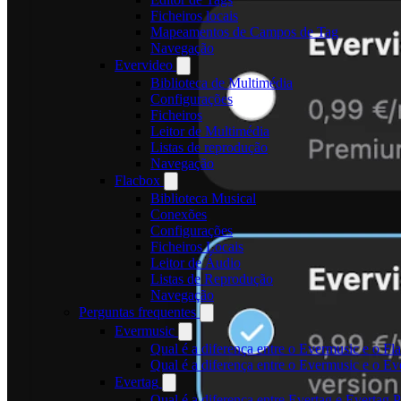
Ficheiros locais
Mapeamentos de Campos de Tag
Navegação
Evervideo
Biblioteca de Multimédia
Configurações
Ficheiros
Leitor de Multimédia
Listas de reprodução
Navegação
Flacbox
Biblioteca Musical
Conexões
Configurações
Ficheiros Locais
Leitor de Áudio
Listas de Reprodução
Navegação
Perguntas frequentes
Evermusic
Qual é a diferença entre o Evermusic e o Fl
Qual é a diferença entre o Evermusic e o 
Evertag
Qual é a diferença entre Evertag e Evertag