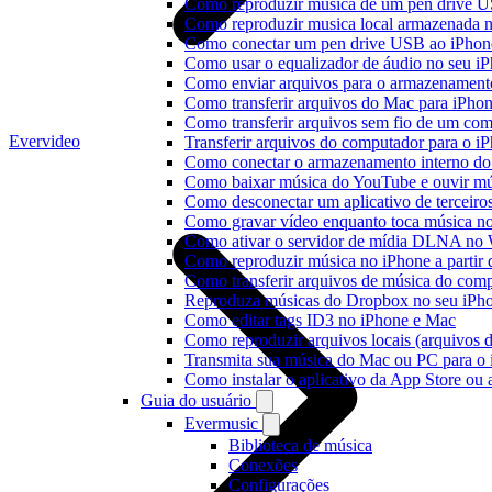
Como reproduzir música de um pen drive 
Como reproduzir musica local armazenada 
Como conectar um pen drive USB ao iPhone 
Como usar o equalizador de áudio no seu i
Como enviar arquivos para o armazenament
Como transferir arquivos do Mac para iPhon
Como transferir arquivos sem fio de um co
Evervideo
Transferir arquivos do computador para o 
Como conectar o armazenamento interno do
Como baixar música do YouTube e ouvir mús
Como desconectar um aplicativo de terceiro
Como gravar vídeo enquanto toca música n
Como ativar o servidor de mídia DLNA no 
Como reproduzir música no iPhone a part
Como transferir arquivos de música do com
Reproduza músicas do Dropbox no seu iPhon
Como editar tags ID3 no iPhone e Mac
Como reproduzir arquivos locais (arquivos 
Transmita sua música do Mac ou PC para 
Como instalar o aplicativo da App Store ou
Guia do usuário
Evermusic
Biblioteca de música
Conexões
Configurações