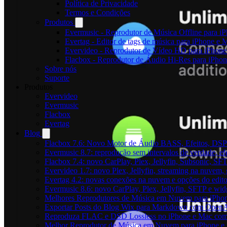
Política de Privacidade
Termos e Condições
Produtos
Evermusic - Reprodutor de Música Offline para i
Evertag - Editor de tags de música para iPhone e 
Evervideo - Reprodutor de Vídeo HD para iPhon
Flacbox - Reprodutor de Áudio Hi-Res para iPho
Sobre nós
Suporte
Produtos
Evervideo
Evermusic
Flacbox
Evertag
Blog
Flacbox 7.6: Novo Motor de Áudio BASS, Efeitos, DSP 
Evermusic 8.7: reprodução sem intervalos de verdade, ef
Flacbox 7.4: novo CarPlay, Plex, Jellyfin, Subsonic, SF
Evervideo 1.7: novo Plex, Jellyfin, streaming na nuvem,
Evertag 4.2: novas conexões na nuvem e opções do edito
Evermusic 8.6: novo CarPlay, Plex, Jellyfin, SFTP e widg
Melhores Reprodutores de Música em Nuvem para iPho
Exportar Posts do Blog Wix para Markdown com Open
Reproduza FLAC e DSD Lossless no iPhone e Mac com
Melhor Reprodutor de Música em Nuvem para iPhone e 