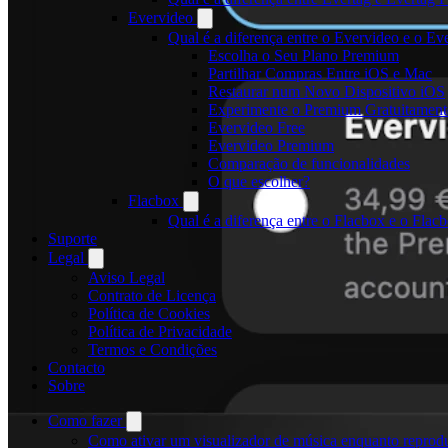
Evervideo
Qual é a diferença entre o Evervideo e o E
Escolha o Seu Plano Premium
Partilhar Compras Entre iOS e Mac
Restaurar num Novo Dispositivo iOS
Experimente o Premium Gratuitament
Evervideo Free
Evervideo Premium
Comparação de funcionalidades
O que escolher?
Flacbox
Qual é a diferença entre o Flacbox e o Fla
Suporte
Legal
Aviso Legal
Contrato de Licença
Política de Cookies
Política de Privacidade
Termos e Condições
Contacto
Sobre
Como fazer
Como ativar um visualizador de música enquanto reprod