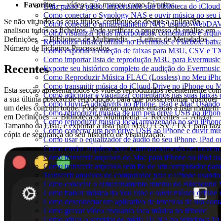
Favoritos
— vídeos que marcou como favoritos.
Guia passo a passo: Importando sua biblioteca do iClou
Como conectar o Synology NAS e ouvir música no seu 
Se não vir todos os seus títulos, certifique-se de que a aplicação
Como conectar o armazenamento NAS usando WebDAV e
analisou todos os ficheiros. Pode verificar o progresso da análise em
Como visualizar letras incorporadas, comentários e arq
Definições → Biblioteca de Multimédia → Leitura de Metadados →
Reproduzir música offline no Evermusic e Flacbox: baixa
Número de Ficheiros Processados.
Como exportar a coleção de faixas para M3U, CSV e T
Como importar lista de reprodução M3U para Evermusic
Recentes
Exporte seu histórico completo de audição do Evermusic
Como Reproduzir Música FLAC (Lossless) no Meu iPh
Como transmitir música do iCloud Drive no iPhone ou 
Esta secção apresenta todos os vídeos reproduzidos recentemente co
Como adicionar e visualizar comentários nas suas faixa
a sua última posição de reprodução, para que possa retomar qualquer
Como Ouvir Audiolivros no iPhone, iPad e Mac Usando
um deles com um toque. Pode alterar quantas entradas a lista mantém
Como reproduzir música de um pen drive USB no iPhon
em Definições → Biblioteca de Multimédia → Recentes → Alterar
Como reproduzir musica local armazenada no seu iPhon
Tamanho da Lista, e exportar a lista para M3U / CSV / TXT para faz
Como conectar um pen drive USB ao iPhone e ouvir músi
cópia de segurança do seu histórico de visualização.
Como usar o equalizador de áudio no seu iPhone, iPad
Como enviar arquivos para o armazenamento em nuvem e
Como transferir arquivos do Mac para iPhone ou iPad us
Como transferir arquivos sem fio de um computador pa
Transferir arquivos do computador para o iPhone usand
Como conectar o armazenamento interno do Bluesound V
Como baixar música do YouTube e ouvir música offline 
Como desconectar um aplicativo de terceiros da sua con
Como gravar vídeo enquanto toca música no iPhone
Como ativar o servidor de mídia DLNA no Windows 10 e