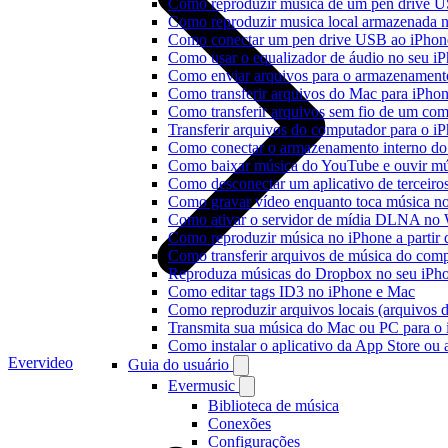
Como reproduzir música de um pen drive 
Como reproduzir musica local armazenada 
Como conectar um pen drive USB ao iPhone 
Como usar o equalizador de áudio no seu i
Como enviar arquivos para o armazenament
Como transferir arquivos do Mac para iPhon
Como transferir arquivos sem fio de um co
Transferir arquivos do computador para o 
Como conectar o armazenamento interno do
Como baixar música do YouTube e ouvir mús
Como desconectar um aplicativo de terceiro
Como gravar vídeo enquanto toca música n
Como ativar o servidor de mídia DLNA no 
Como reproduzir música no iPhone a part
Como transferir arquivos de música do com
Reproduza músicas do Dropbox no seu iPhon
Como editar tags ID3 no iPhone e Mac
Como reproduzir arquivos locais (arquivos 
Transmita sua música do Mac ou PC para 
Como instalar o aplicativo da App Store ou
Evervideo
Guia do usuário
Evermusic
Biblioteca de música
Conexões
Configurações