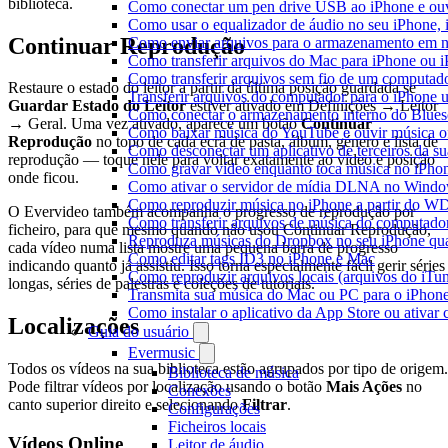
biblioteca.
Como conectar um pen drive USB ao iPhone e ouvi
Como usar o equalizador de áudio no seu iPhone,
Continuar Reprodução
Como enviar arquivos para o armazenamento em n
Como transferir arquivos do Mac para iPhone ou i
Como transferir arquivos sem fio de um computad
Restaure o estado do leitor a partir da última posição guardada se
Transferir arquivos do computador para o iPhone
Guardar Estado do Leitor
estiver ativado em Definições → Leitor
Como conectar o armazenamento interno do Blues
→ Geral. Uma vez ativado, aparece um botão
Continuar
Como baixar música do YouTube e ouvir música of
Reprodução
no topo de cada ecrã de pasta, álbum, género e lista de
Como desconectar um aplicativo de terceiros da s
reprodução — toque nele para voltar exatamente ao vídeo e posição
Como gravar vídeo enquanto toca música no iPho
onde ficou.
Como ativar o servidor de mídia DLNA no Window
Como reproduzir música no iPhone a partir do
O Evervideo também acompanha o progresso de reprodução por
Como transferir arquivos de música do computado
ficheiro, para que mesmo quando não usou Continuar Reprodução,
Reproduza músicas do Dropbox no seu iPhone quan
cada vídeo numa lista mostre uma pequena barra de progresso
Como editar tags ID3 no iPhone e Mac
indicando quanto já assistiu. Isso torna especialmente fácil gerir séries
Como reproduzir arquivos locais (arquivos do iTu
longas, séries de palestras e coleções de tutoriais.
Transmita sua música do Mac ou PC para o iPho
Como instalar o aplicativo da App Store ou ativa
Localizações
Guia do usuário
Evermusic
Todos os vídeos na sua biblioteca estão agrupados por tipo de origem.
Biblioteca de música
Pode filtrar vídeos por localização usando o botão
Mais Ações
no
Conexões
canto superior direito e selecionando
Filtrar
.
Configurações
Ficheiros locais
Vídeos Online
Leitor de áudio