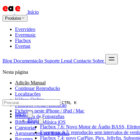
Início
Produtos
Evervideo
Evermusic
Flacbox
Evertag
Blog
Documentação
Suporte
Legal
Contacto
Sobre
Nesta página
Adição Manual
Continuar Reprodução
Localizações
Vídeos Online
CTRL K
Ficheiros Nesta Aplicação
Ficheiros neste iPhone / iPad / Mac
Início
Biblioteca de Fotografias
Blog
Biblioteca de Música iOS
Flacbox 7.6: Novo Motor de Áudio BASS, Efeitos
Categorias
Evermusic 8.7: reprodução sem intervalos de verda
Agrupamento por Etiquetas
Flacbox 7.4: novo CarPlay, Plex, Jellyfin, Subson
Recentes