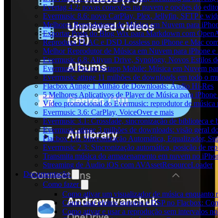
Evertag 4.2: novas conexões na nuvem e opções do edito
Evermusic 8.6: novo CarPlay, Plex, Jellyfin, SFTP e widg
Melhores Reprodutores de Música em Nuvem para iPho
Exportar Posts do Blog Wix para Markdown com Open
Reproduza FLAC e DSD Lossless no iPhone e Mac com
Melhor Reprodutor de Música em Nuvem para iPhone e 
Evermusic 6.8: Aliyun Drive, Synology, Novos Estilos d
Evermusic Pro no Setapp Mobile: Música em Nuvem pa
Evermusic atinge 11 milhões de downloads em todo o 
Flacbox Atinge 1 Milhão de Downloads: Áudio Hi-Res
5 Melhores Aplicativos de Player de Música para iPhon
Vídeo promocional do Evermusic: reprodutor de música
Evermusic 3.6: CarPlay, VoiceOver e mais
Evermusic 3.1: Crossfade, sincronização de biblioteca e
Evermusic atinge 3 milhões de downloads: visão geral do
Flacbox 1.6: Sincronização Automática, Equalizador, S
Evermusic 2.3: Sincronização automática, posição de rep
Transmita música do armazenamento em nuvem no iPho
Streaming de Áudio iOS com AVAssetResourceLoader
Documentação
Como fazer
Como ativar um visualizador de música enquanto 
Como usar efeitos sonoros e DSP no Flacbox: Com
Como ativar e usar a reprodução sem intervalos n