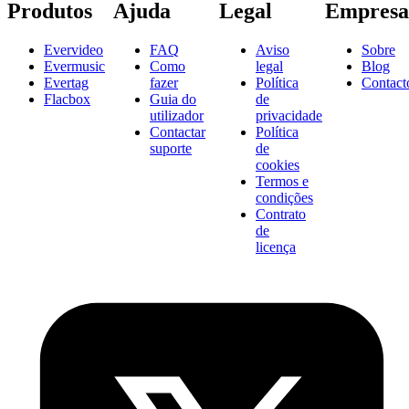
Produtos
Ajuda
Legal
Empresa
Evervideo
FAQ
Aviso
Sobre
Evermusic
Como
legal
Blog
Evertag
fazer
Política
Contact
Flacbox
Guia do
de
utilizador
privacidade
Contactar
Política
suporte
de
cookies
Termos e
condições
Contrato
de
licença