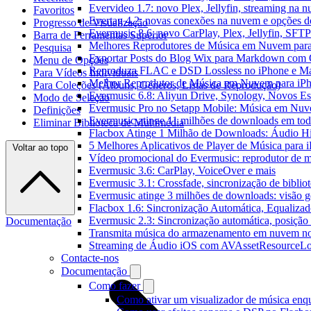
Evervideo 1.7: novo Plex, Jellyfin, streaming na 
Favoritos
Evertag 4.2: novas conexões na nuvem e opções do
Progresso de Visualização
Evermusic 8.6: novo CarPlay, Plex, Jellyfin, SFTP 
Barra de Ferramentas Superior
Melhores Reprodutores de Música em Nuvem par
Pesquisa
Exportar Posts do Blog Wix para Markdown com
Menu de Opções
Reproduza FLAC e DSD Lossless no iPhone e M
Para Vídeos Individuais
Melhor Reprodutor de Música em Nuvem para iPh
Para Coleções (Álbuns, Géneros, Listas de Reprodução)
Evermusic 6.8: Aliyun Drive, Synology, Novos Est
Modo de Seleção
Evermusic Pro no Setapp Mobile: Música em Nuv
Definições
Evermusic atinge 11 milhões de downloads em to
Eliminar Biblioteca de Multimédia
Flacbox Atinge 1 Milhão de Downloads: Áudio H
5 Melhores Aplicativos de Player de Música para
Voltar ao topo
Vídeo promocional do Evermusic: reprodutor de 
Evermusic 3.6: CarPlay, VoiceOver e mais
Evermusic 3.1: Crossfade, sincronização de biblio
Evermusic atinge 3 milhões de downloads: visão ge
Flacbox 1.6: Sincronização Automática, Equaliza
Evermusic 2.3: Sincronização automática, posição 
Documentação
Transmita música do armazenamento em nuvem n
Streaming de Áudio iOS com AVAssetResourceLo
Contacte-nos
Documentação
Como fazer
Como ativar um visualizador de música enq