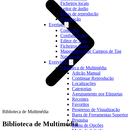
Ficheiros locais
Leitor de áudio
Listas de reprodução
Navegação
Evertag
Conexões
Configurações
Editor de Tags
Ficheiros locais
Mapeamentos de Campos de Tag
Navegação
Evervideo
Biblioteca de Multimédia
Adição Manual
Continuar Reprodução
Localizações
Categorias
Agrupamento por Etiquetas
Recentes
Favoritos
Progresso de Visualização
Biblioteca de Multimédia
Barra de Ferramentas Superior
Pesquisa
Biblioteca de Multimédia
Menu de Opções