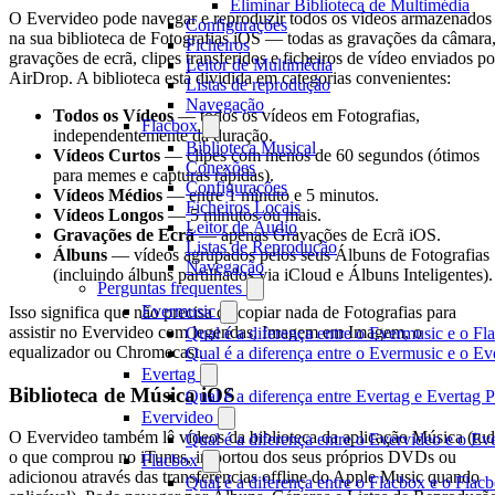
Eliminar Biblioteca de Multimédia
O Evervideo pode navegar e reproduzir todos os vídeos armazenados
Configurações
na sua biblioteca de Fotografias iOS — todas as gravações da câmara
Ficheiros
gravações de ecrã, clipes transferidos e ficheiros de vídeo enviados po
Leitor de Multimédia
AirDrop. A biblioteca está dividida em categorias convenientes:
Listas de reprodução
Navegação
Todos os Vídeos
— todos os vídeos em Fotografias,
Flacbox
independentemente da duração.
Biblioteca Musical
Vídeos Curtos
— clipes com menos de 60 segundos (ótimos
Conexões
para memes e capturas rápidas).
Configurações
Vídeos Médios
— entre 1 minuto e 5 minutos.
Ficheiros Locais
Vídeos Longos
— 5 minutos ou mais.
Leitor de Áudio
Gravações de Ecrã
— apenas Gravações de Ecrã iOS.
Listas de Reprodução
Álbuns
— vídeos agrupados pelos seus Álbuns de Fotografias
Navegação
(incluindo álbuns partilhados via iCloud e Álbuns Inteligentes).
Perguntas frequentes
Evermusic
Isso significa que não precisa de copiar nada de Fotografias para
assistir no Evervideo com legendas, Imagem em Imagem, o
Qual é a diferença entre o Evermusic e o Fl
equalizador ou Chromecast.
Qual é a diferença entre o Evermusic e o 
Evertag
Biblioteca de Música iOS
Qual é a diferença entre Evertag e Evertag
Evervideo
O Evervideo também lê vídeos da biblioteca da aplicação Música (tu
Qual é a diferença entre o Evervideo e o E
o que comprou no iTunes, importou dos seus próprios DVDs ou
Flacbox
adicionou através das transferências offline do Apple Music quando
Qual é a diferença entre o Flacbox e o Fla