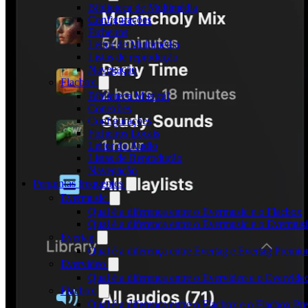
Biblioteca de Multimédia
Configurações
Ficheiros
Leitor de Multimédia
Listas de reprodução
Navegação
Flacbox
Biblioteca Musical
Conexões
Configurações
Ficheiros Locais
Leitor de Áudio
Listas de Reprodução
Navegação
Perguntas frequentes
Evermusic
Qual é a diferença entre o Evermusic e o Flacbox
Qual é a diferença entre o Evermusic e o Evermu
Evertag
Qual é a diferença entre Evertag e Evertag Premi
Evervideo
Qual é a diferença entre o Evervideo e o Evervid
Flacbox
Qual é a diferença entre o Flacbox e o Flacbox P