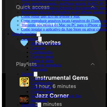
Como reproduzir música no iPhone a partir do WD My
Como transferir arquivos de música do computador para
Reproduza músicas do Dropbox no seu iPhone quando est
Como editar tags ID3 no iPhone e Mac
Como reproduzir arquivos locais (arquivos do iTunes) n
Transmita sua música do Mac ou PC para o iPhone usa
Como instalar o aplicativo da App Store ou ativar comp
Guia do usuário
Evermusic
Biblioteca de música
Conexões
Configurações
Ficheiros locais
Leitor de áudio
Listas de reprodução
Navegação
Evertag
Conexões
Configurações
Editor de Tags
Ficheiros locais
Mapeamentos de Campos de Tag
Navegação
Evervideo