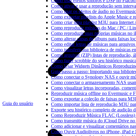
Como usar efeitos sonoros e DSP no Flacbo
Como ativar e usar a reprodução sem interv
Como usar os efeitos de áudio no Evermusic:
Como exportar playlists do Apple Music e 
Como criar uma playlist M3U para Internet
Como reproduzir músicas do Mac / PC / L
Como reproduzir suas próprias músicas no 
Como alterar capas de álbuns para faixas loc
Como editar letras de músicas para arquiv
Como transferir sua biblioteca de músicas en
Como arquivar (ZIP) listas de reprodução, ál
Como fazer scrobble do seu histórico music
Como Usar Widgets Dinâmicos Reproduzind
Guia passo a passo: Importando sua bibliot
Como conectar o Synology NAS e ouvir mú
Como conectar o armazenamento NAS usan
Como visualizar letras incorporadas, comen
Reproduzir música offline no Evermusic e Fl
Como exportar a coleção de faixas para M
Guia do usuário
Como importar lista de reprodução M3U pa
Exporte seu histórico completo de audição 
Como Reproduzir Música FLAC (Lossless)
Como transmitir música do iCloud Drive n
Como adicionar e visualizar comentários na
Como Ouvir Audiolivros no iPhone, iPad e