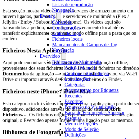
Listas de reprodução
Navegação
Esta secção mostra vídeos dos seus serviços de armazenamento em
Evertag
nuvem ligados, partilhas NAS e servidores de multimédia (Plex /
Jellyfin / Emby / Subsonic / Navidrome). Os vídeos aqui são
Conexões
transmitidos a pedido; nada ocupa armazenamento local até os
Configurações
transferir explicitamente ou ativar o modo offline para a pasta que os
Editor de Tags
contém.
Ficheiros locais
Mapeamentos de Campos de Tag
Ficheiros Nesta Aplicação
Navegação
Evervideo
Biblioteca de Multimédia
Aqui pode encontrar vídeos disponíveis para reprodução offline,
Adição Manual
provenientes dos seus ficheiros locais. Isto inclui ficheiros no diretório
Continuar Reprodução
Documentos
da aplicação — tudo o que transferiu, enviou via Wi-Fi
Localizações
Drive ou importou através da Partilha de Ficheiros do Finder.
Categorias
Agrupamento por Etiquetas
Ficheiros neste iPhone / iPad / Mac
Recentes
Favoritos
Esta categoria inclui vídeos importados para a aplicação a partir do se
Progresso de Visualização
dispositivo, adicionados através do diálogo do sistema
Abrir
Barra de Ferramentas Superior
Ficheiros…
. Os ficheiros originais permanecem na sua localização
Pesquisa
original; o Evervideo apenas mantém uma ligação para os mesmos.
Menu de Opções
Modo de Seleção
Biblioteca de Fotografias
Definições