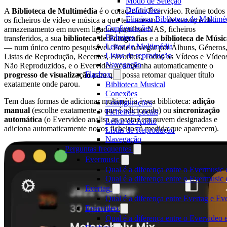
Modo de Seleção
Definições
A
Biblioteca de Multimédia
é o coração do Evervideo. Reúne todos
Eliminar Biblioteca de Multimé
os ficheiros de vídeo e música a que tem acesso — de serviços de
Configurações
armazenamento em nuvem ligados, partilhas NAS, ficheiros
Ficheiros
transferidos, a sua
biblioteca de Fotografias
e a
biblioteca de Músi
Leitor de Multimédia
— num único centro pesquisável. Pode navegar por Álbuns, Géneros
Listas de reprodução
Listas de Reprodução, Recentes, Favoritos, Todos os Vídeos e Vídeo
Navegação
Não Reproduzidos, e o Evervideo acompanha automaticamente o
Flacbox
progresso de visualização
para que possa retomar qualquer título
exatamente onde parou.
Biblioteca Musical
Conexões
Tem duas formas de adicionar multimédia à sua biblioteca:
adição
Configurações
manual
(escolhe exatamente o que é adicionado) ou
sincronização
Ficheiros Locais
automática
(o Evervideo analisa as pastas em nuvem designadas e
Leitor de Áudio
adiciona automaticamente novos ficheiros à medida que aparecem).
Listas de Reprodução
Navegação
Perguntas frequentes
Evermusic
Qual é a diferença entre o Evermusic 
Qual é a diferença entre o Evermusi
Evertag
Qual é a diferença entre Evertag e E
Evervideo
Qual é a diferença entre o Evervideo