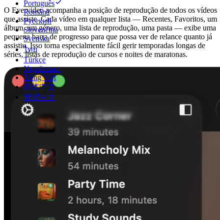
Português
O Evervideo acompanha a posição de reprodução de todos os vídeos
Română
que assiste. Cada vídeo em qualquer lista — Recentes, Favoritos, um
Русский
álbum, um género, uma lista de reprodução, uma pasta — exibe uma
Slovenčina
pequena barra de progresso para que possa ver de relance quanto já
Svenska
assistiu. Isso torna especialmente fácil gerir temporadas longas de
ไทย
séries, listas de reprodução de cursos e noites de maratonas.
Türkçe
Українська
Tiếng Việt
简体中文
繁體中文