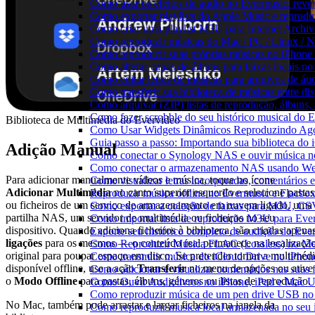
Como usar os efeitos de áudio no Evermusic: rever
Como exportar playlists do Apple Music e reprod
Como criar uma playlist M3U para Internet Archi
Como reproduzir músicas do Mac / PC / Linux /
Como reproduzir suas próprias músicas no iPhone
Como alterar capas de álbuns para faixas locais no 
Como editar letras de músicas para arquivos de 
Como transferir sua biblioteca de músicas entre di
Como arquivar (ZIP) listas de reprodução, álbuns, a
Como fazer scrobble do seu histórico musical do 
Biblioteca de Multimédia do Evervideo
Como Usar Widgets Dinâmicos Reproduzindo Agor
Guia passo a passo: Importando sua biblioteca do
Adição Manual
Como conectar o Synology NAS e ouvir música n
Como conectar o armazenamento NAS usando We
Para adicionar manualmente vídeos e música, toque no ícone
Como visualizar letras incorporadas, comentários
Adicionar Multimédia
no canto superior esquerdo e selecione pastas
Reproduzir música offline no Evermusic e Flacbox:
ou ficheiros de um serviço de armazenamento em nuvem ligado, uma
Como exportar a coleção de faixas para M3U, C
partilha NAS, um servidor de multimédia ou ficheiros no seu
Como importar lista de reprodução M3U para Eve
dispositivo. Quando adiciona ficheiros à biblioteca, são criadas apena
Exporte seu histórico completo de audição do Eve
ligações
para os mesmos — o conteúdo real permanece na localizaçã
Como Reproduzir Música FLAC (Lossless) no Me
original para poupar espaço em disco. Se pretender tornar a multiméd
Como transmitir música do iCloud Drive no iPho
disponível offline, use a ação
Transferir
no menu de opções ou ative
Como adicionar e visualizar comentários nas suas
o
Modo Offline
para pastas, álbuns, géneros ou listas de reprodução.
Como Ouvir Audiolivros no iPhone, iPad e Mac 
Como reproduzir música de um pen drive USB no
No Mac, também pode arrastar e largar ficheiros na janela da
Como reproduzir musica local armazenada no seu