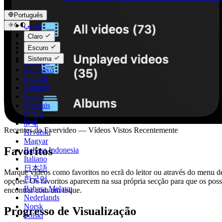
Português
عربي
Català
Claro
Čeština
Escuro
Dansk
Sistema
Deutsch
Ελληνικά
English
Español
Suomi
Français
עברית
हिन्दी
Recentes do Evervideo — Vídeos Vistos Recentemente
Hrvatski
Magyar
Favoritos
Bahasa Indonesia
Italiano
日本語
Marque vídeos como favoritos no ecrã do leitor ou através do menu d
한국어
opções. Os favoritos aparecem na sua própria secção para que os pos
Bahasa Melayu
encontrar com um toque.
Nederlands
Norsk
Progresso de Visualização
Polski