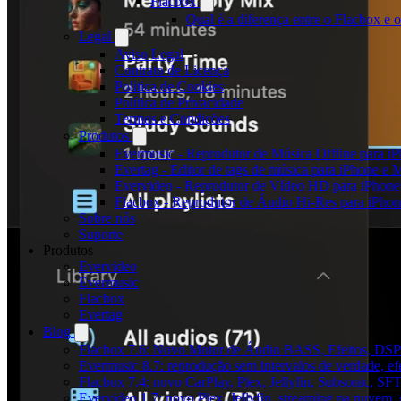
Flacbox
Qual é a diferença entre o Flacbox e
Legal
Aviso Legal
Contrato de Licença
Política de Cookies
Política de Privacidade
Termos e Condições
Produtos
Evermusic - Reprodutor de Música Offline para i
Evertag - Editor de tags de música para iPhone e 
Evervideo - Reprodutor de Vídeo HD para iPhon
Flacbox - Reprodutor de Áudio Hi-Res para iPho
Sobre nós
Suporte
Produtos
Evervideo
Evermusic
Flacbox
Evertag
Blog
Flacbox 7.6: Novo Motor de Áudio BASS, Efeitos, DSP 
Evermusic 8.7: reprodução sem intervalos de verdade, ef
Flacbox 7.4: novo CarPlay, Plex, Jellyfin, Subsonic, SF
Evervideo 1.7: novo Plex, Jellyfin, streaming na nuvem,