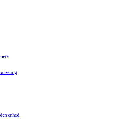
 mere
alisering
anden enhed