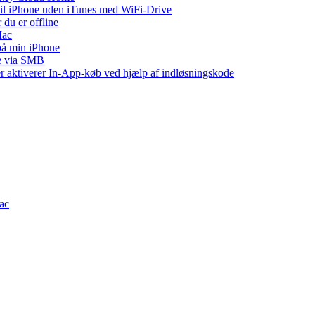
 til iPhone uden iTunes med WiFi-Drive
 du er offline
Mac
 på min iPhone
ne via SMB
ler aktiverer In-App-køb ved hjælp af indløsningskode
Mac