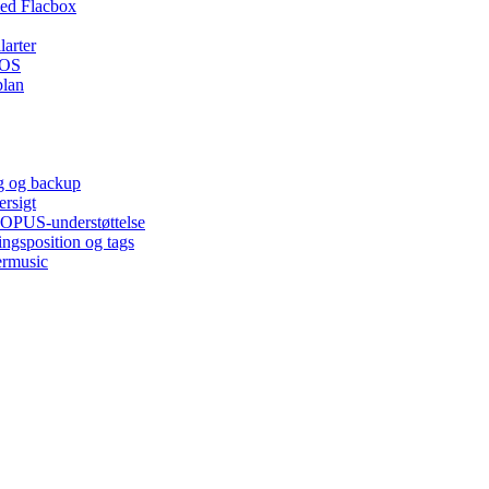
ed Flacbox
larter
iOS
plan
ng og backup
ersigt
, OPUS-understøttelse
ingsposition og tags
ermusic