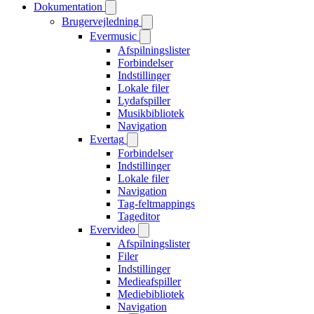
Dokumentation
Brugervejledning
Evermusic
Afspilningslister
Forbindelser
Indstillinger
Lokale filer
Lydafspiller
Musikbibliotek
Navigation
Evertag
Forbindelser
Indstillinger
Lokale filer
Navigation
Tag-feltmappings
Tageditor
Evervideo
Afspilningslister
Filer
Indstillinger
Medieafspiller
Mediebibliotek
Navigation