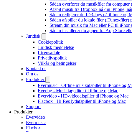
Sådan overfører du musikfiler fra computer
Afspil musik fra Dropbox på din iPhone, når
Sådan redigerer du ID3-tags på iPhone og 
Sådan afspiller du lokale filer (iTunes-filer)
Stream din musik fra Mac eller PC til iPho
Sådan installerer du appen fra App Store el
Juridisk
Cookiepolitik
Juridisk meddelelse
Licensaftale
Privatlivspolitik
Vilkår og betingelser
Kontakt os
Om os
Produkter
Evermusic - Offline musikafspiller til iPhone og 
Evertag - Musiktageditor til iPhone og Mac
Evervideo - HD-videoafspiller til iPhone og Mac
Flacbox - Hi-Res lydafspiller til iPhone og Mac
Support
Produkter
Evervideo
Evermusic
Flacbox