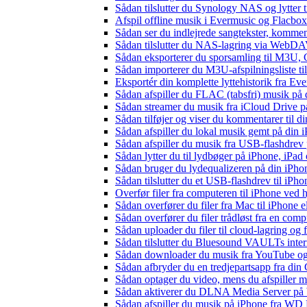
Sådan tilslutter du Synology NAS og lytter t
Afspil offline musik i Evermusic og Flacbox:
Sådan ser du indlejrede sangtekster, kommen
Sådan tilslutter du NAS-lagring via WebDAV 
Sådan eksporterer du sporsamling til M3U
Sådan importerer du M3U-afspilningsliste t
Eksportér din komplette lyttehistorik fra Ev
Sådan afspiller du FLAC (tabsfri) musik på 
Sådan streamer du musik fra iCloud Drive p
Sådan tilføjer og viser du kommentarer til
Sådan afspiller du lokal musik gemt på din 
Sådan afspiller du musik fra USB-flashdre
Sådan lytter du til lydbøger på iPhone, iP
Sådan bruger du lydequalizeren på din iPh
Sådan tilslutter du et USB-flashdrev til iPhone
Overfør filer fra computeren til iPhone ved
Sådan overfører du filer fra Mac til iPhone 
Sådan overfører du filer trådløst fra en com
Sådan uploader du filer til cloud-lagring og
Sådan tilslutter du Bluesound VAULTs inter
Sådan downloader du musik fra YouTube og ly
Sådan afbryder du en tredjepartsapp fra din
Sådan optager du video, mens du afspiller 
Sådan aktiverer du DLNA Media Server på W
Sådan afspiller du musik på iPhone fra 