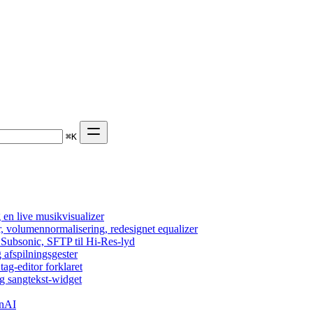
⌘
K
en live musikvisualizer
r, volumennormalisering, redesignet equalizer
 Subsonic, SFTP til Hi-Res-lyd
 afspilningsgester
tag-editor forklaret
g sangtekst-widget
enAI