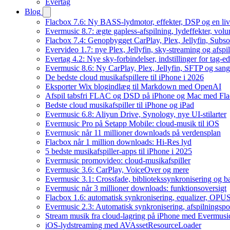
Evertag
Blog
Flacbox 7.6: Ny BASS-lydmotor, effekter, DSP og en liv
Evermusic 8.7: ægte gapless-afspilning, lydeffekter, vol
Flacbox 7.4: Genopbygget CarPlay, Plex, Jellyfin, Subso
Evervideo 1.7: nye Plex, Jellyfin, sky-streaming og afspi
Evertag 4.2: Nye sky-forbindelser, indstillinger for tag-edi
Evermusic 8.6: Ny CarPlay, Plex, Jellyfin, SFTP og sang
De bedste cloud musikafspillere til iPhone i 2026
Eksporter Wix blogindlæg til Markdown med OpenAI
Afspil tabsfri FLAC og DSD på iPhone og Mac med Fl
Bedste cloud musikafspiller til iPhone og iPad
Evermusic 6.8: Aliyun Drive, Synology, nye UI-stilarter
Evermusic Pro på Setapp Mobile: cloud-musik til iOS
Evermusic når 11 millioner downloads på verdensplan
Flacbox når 1 million downloads: Hi-Res lyd
5 bedste musikafspiller-apps til iPhone i 2025
Evermusic promovideo: cloud-musikafspiller
Evermusic 3.6: CarPlay, VoiceOver og mere
Evermusic 3.1: Crossfade, bibliotekssynkronisering og 
Evermusic når 3 millioner downloads: funktionsoversigt
Flacbox 1.6: automatisk synkronisering, equalizer, OPUS
Evermusic 2.3: Automatisk synkronisering, afspilningspos
Stream musik fra cloud-lagring på iPhone med Evermusi
iOS-lydstreaming med AVAssetResourceLoader