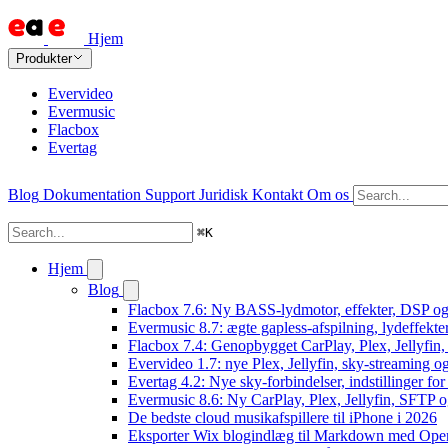
Hjem
Produkter
Evervideo
Evermusic
Flacbox
Evertag
Blog
Dokumentation
Support
Juridisk
Kontakt
Om os
⌘
K
Hjem
Blog
Flacbox 7.6: Ny BASS-lydmotor, effekter, DSP og 
Evermusic 8.7: ægte gapless-afspilning, lydeffekte
Flacbox 7.4: Genopbygget CarPlay, Plex, Jellyfin,
Evervideo 1.7: nye Plex, Jellyfin, sky-streaming og
Evertag 4.2: Nye sky-forbindelser, indstillinger for 
Evermusic 8.6: Ny CarPlay, Plex, Jellyfin, SFTP o
De bedste cloud musikafspillere til iPhone i 2026
Eksporter Wix blogindlæg til Markdown med Op