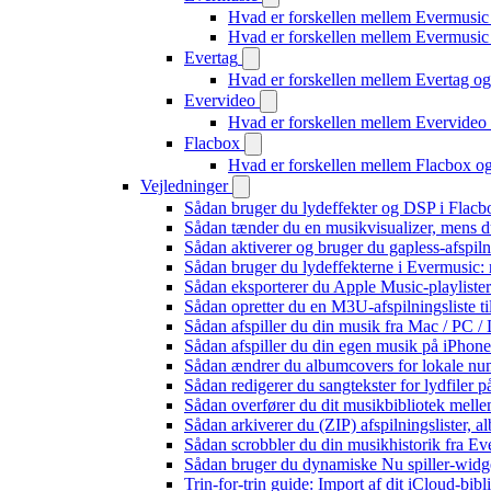
Hvad er forskellen mellem Evermusic
Hvad er forskellen mellem Evermusi
Evertag
Hvad er forskellen mellem Evertag o
Evervideo
Hvad er forskellen mellem Evervide
Flacbox
Hvad er forskellen mellem Flacbox 
Vejledninger
Sådan bruger du lydeffekter og DSP i Flac
Sådan tænder du en musikvisualizer, mens d
Sådan aktiverer og bruger du gapless-afspil
Sådan bruger du lydeffekterne i Evermusic:
Sådan eksporterer du Apple Music-playliste
Sådan opretter du en M3U-afspilningsliste ti
Sådan afspiller du din musik fra Mac / PC
Sådan afspiller du din egen musik på iPhon
Sådan ændrer du albumcovers for lokale numr
Sådan redigerer du sangtekster for lydfiler
Sådan overfører du dit musikbibliotek mellem
Sådan arkiverer du (ZIP) afspilningslister, 
Sådan scrobbler du din musikhistorik fra Eve
Sådan bruger du dynamiske Nu spiller-widg
Trin-for-trin guide: Import af dit iCloud-bib