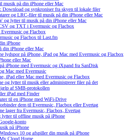
il musik på din iPhone eller Mac
 Download og synkroniser fra skyen til lokale filer
tarer og LRC-filer til musik på din iPhone eller Mac
og lytter til musik på din iPhone eller Mac
, CSV og TXT i Evermusic og Flacbox
il Evermusic og Flacbox
ermusic og Flacbox til Last.fm
din iPhone
å din iPhone eller Mac
 dine lydspor på iPhone, iPad og Mac med Evermusic og Flacbox
iPhone eller Mac
v på iPhone med Evermusic og iXpand fra SanDisk
ad og Mac med Evermusic
one, iPad eller Mac med Evermusic og Flacbox
 og lytter til musik eller administrerer filer på det
 hjælp af SMB-protokollen
eller iPad med Finder
puter til en iPhone med WiFi-Drive
 forbinder dem til Evermusic, Flacbox eller Evertag
ne lager fra Evermusic, Flacbox, Evertag
tter til offline musik på iPhone
 Google-konto
musik på iPhone
indows 10 og afspiller din musik på iPhone
WD My Cloud Home