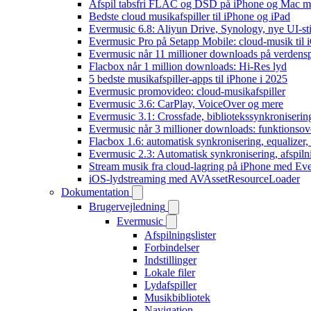
Afspil tabsfri FLAC og DSD på iPhone og Mac m
Bedste cloud musikafspiller til iPhone og iPad
Evermusic 6.8: Aliyun Drive, Synology, nye UI-sti
Evermusic Pro på Setapp Mobile: cloud-musik til 
Evermusic når 11 millioner downloads på verdens
Flacbox når 1 million downloads: Hi-Res lyd
5 bedste musikafspiller-apps til iPhone i 2025
Evermusic promovideo: cloud-musikafspiller
Evermusic 3.6: CarPlay, VoiceOver og mere
Evermusic 3.1: Crossfade, bibliotekssynkroniseri
Evermusic når 3 millioner downloads: funktionsov
Flacbox 1.6: automatisk synkronisering, equalizer
Evermusic 2.3: Automatisk synkronisering, afspiln
Stream musik fra cloud-lagring på iPhone med Ev
iOS-lydstreaming med AVAssetResourceLoader
Dokumentation
Brugervejledning
Evermusic
Afspilningslister
Forbindelser
Indstillinger
Lokale filer
Lydafspiller
Musikbibliotek
Navigation