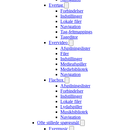
Evertag
Forbindelser
Indstillinger
Lokale filer
Navigation
Tag-feltmappings
Tageditor
Evervideo
Afspilningslister
Filer
Indstillinger
Medieafspiller
Mediebibliotek
Navigation
Flacbox
Afspilningslister
Forbindelser
Indstillinger
Lokale filer
Lydafspiller
Musikbibliotek
Navigation
Ofte stillede spørgsmål
Evermusic