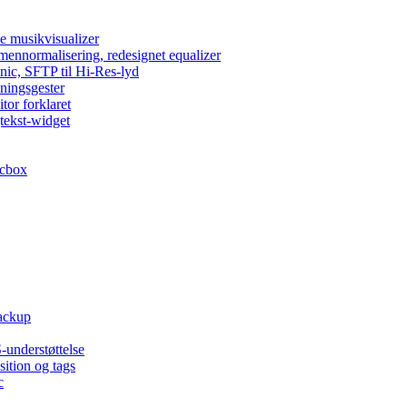
e musikvisualizer
umennormalisering, redesignet equalizer
nic, SFTP til Hi-Res-lyd
lningsgester
tor forklaret
tekst-widget
acbox
backup
-understøttelse
ition og tags
c