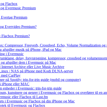
 og Flacbox
c og Evermusic Premium
g Evertag Premium
o og Evervideo Premium?
og Flacbox Premium?
box: Compressor, Freeverb, Crossfeed, Echo, Volume Normalization og
u afspiller musik på iPhone, iPad og Mac
ning i Evermusic
 rumklang, delay, forvrængning, kompressor, crossfeed og volumennorm
r og afspiller dem i Evermusic på Mac
l Internet Archive eller Live Music Archive
 / Linux / NAS på iPhone med Kodi DLNA-server
e med CarPlay
e på Spotify: trin-for-trin guide (mobil og computer)
 på iPhone eller MAC
 enheder i Evermusic: trin-for-trin guide
album, kunstnere og genrer i Evermusic og Flacbox og overfører til en 
rmusic eller Flacbox til Last.fm
ets i Evermusic og Flacbox på din iPhone og Mac
liotek til Evermusic og Flacbox