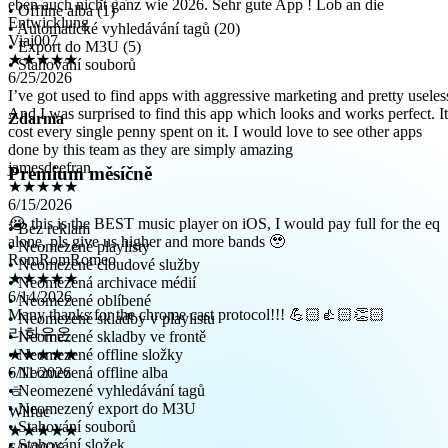
Viaj007
• Offline alba (1)
★★★★★
• Automatické vyhledávání tagů (20)
6/25/2026
• Export do M3U (5)
I’ve got used to find apps with aggressive marketing and pretty useles
• Stahování souborů
And I was surprised to find this app which looks and works perfect. It
cost every single penny spent on it. I would love to see other apps
done by this team as they are simply amazing
Zdarma
jamesdeefran
★★★★★
Premium měsíčně
6/15/2026
😭 this is the BEST music player on iOS, I would pay full for the eq
alone, pls give us higher and more bands 🥹
RomRomRomeo
• Bez reklam
★★★★★
• Neomezené playlisty
6/14/2026
• Neomezené cloudové služby
Many thanks for the chrome cast protocol!!! 💪🏻👍🏻👏🏻
• Neomezená archivace médií
• Neomezené oblíbené
리화유온
• Neomezené skladby v playlistu
★★★★★
• Neomezené skladby ve frontě
6/11/2026
• Neomezené offline složky
ㅎ
• Neomezená offline alba
Wilfuc
• Neomezené vyhledávání tagů
★★★★★
• Neomezený export do M3U
6/9/2026
• Stahování souborů
Очень нравится приложение. Удобно, поддерживает любой
• Stahování složek