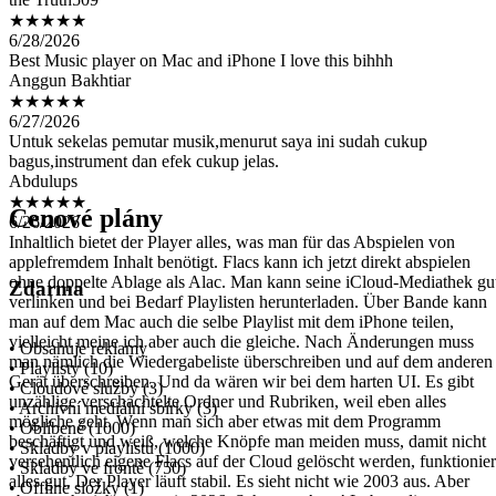
6/28/2026
Best Music player on Mac and iPhone I love this bihhh
Anggun Bakhtiar
★★★★★
6/27/2026
Untuk sekelas pemutar musik,menurut saya ini sudah cukup
bagus,instrument dan efek cukup jelas.
Abdulups
★★★★★
6/26/2026
Inhaltlich bietet der Player alles, was man für das Abspielen von
Cenové plány
applefremdem Inhalt benötigt. Flacs kann ich jetzt direkt abspielen
ohne doppelte Ablage als Alac. Man kann seine iCloud-Mediathek gu
verlinken und bei Bedarf Playlisten herunterladen. Über Bande kann
man auf dem Mac auch die selbe Playlist mit dem iPhone teilen,
Zdarma
vielleicht meine ich aber auch die gleiche. Nach Änderungen muss
man nämlich die Wiedergabeliste überschreiben und auf dem anderen
Gerät überschreiben. Und da wären wir bei dem harten UI. Es gibt
• Obsahuje reklamy
unzählige verschachtelte Ordner und Rubriken, weil eben alles
• Playlisty (10)
mögliche geht. Wenn man sich aber etwas mit dem Programm
• Cloudové služby (3)
beschäftigt und weiß, welche Knöpfe man meiden muss, damit nicht
• Archivní mediální sbírky (3)
versehentlich eigene Flacs auf der Cloud gelöscht werden, funktionier
• Oblíbené (1000)
alles gut. Der Player läuft stabil. Es sieht nicht wie 2003 aus. Aber
• Skladby v playlistu (1000)
eben auch nicht ganz wie 2026. Sehr gute App ! Lob an die
• Skladby ve frontě (750)
Entwicklung
• Offline složky (1)