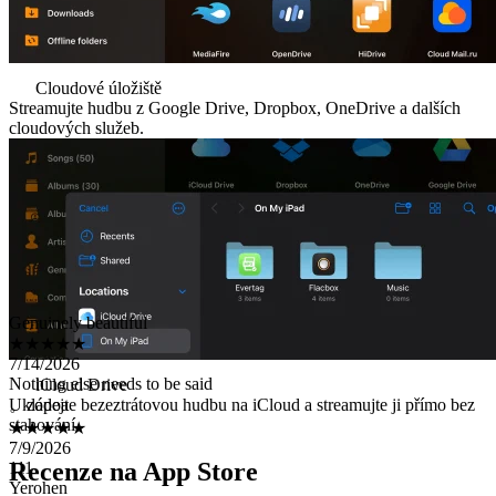
Cloudové úložiště
Streamujte hudbu z Google Drive, Dropbox, OneDrive a dalších
cloudových služeb.
Genuinely beautiful
★★★★★
7/14/2026
Nothing else needs to be said
。zopoa
iCloud Drive
★★★★★
Ukládejte bezeztrátovou hudbu na iCloud a streamujte ji přímo bez
7/9/2026
stahování.
111
Yerohen
Recenze na App Store
★★★★★
7/6/2026