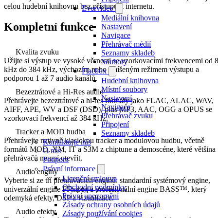
celou hudební knihovnu bez přístupu k internetu.
Evervideo
Mediální knihovna
Kompletní funkce
Nastavení
Navigace
Přehrávač médií
Kvalita zvuku
Seznamy skladeb
Užijte si výstup ve vysoké věrnosti se vzorkovacími frekvencemi od 
Soubory
kHz do 384 kHz, výchozím nebo smíšeným režimem výstupu a
Flacbox
podporou 1 až 7 audio kanálů.
Hudební knihovna
Místní soubory
Bezeztrátové a Hi-Res audio
Nastavení
Přehrávejte bezeztrátové a hi-res formáty jako FLAC, ALAC, WAV,
Navigace
AIFF, APE, WV a DSF (DSD), plus MP3, AAC, OGG a OPUS se
Přehrávač zvuku
vzorkovací frekvencí až 384 kHz.
Připojení
Tracker a MOD hudba
Seznamy skladeb
Přehrávejte nativně klasickou tracker a modulovou hudbu, včetně
Kontaktujte nás
formátů MOD, XM, IT a S3M z chiptune a demoscéne, které většina
O nás
přehrávačů neumí otevřít.
Podpora
Právní informace
Audio enginy
Licenční smlouva
Vyberte si ze tří přehrávacích enginů: standardní systémový engine,
Obchodní podmínky
univerzální engine FFmpeg a profesionální engine BASS™, který
Právní upozornění
odemyká efekty, DSP a vizualizace.
Zásady ochrany osobních údajů
Audio efekty
Zásady používání cookies