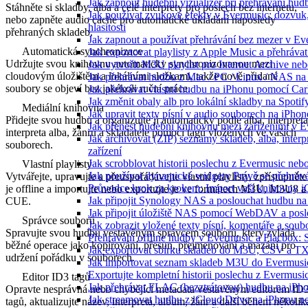
Jak zapnout hudební vizualizér při přehrávání hu
Stáhněte si skladby, alba a celé interprety pro poslech bez internetu,
Jak používat zvukové efekty v Evermusic: dozvuk, 
nebo zapněte audio cache pro automatické ukládání naposledy
hlasitosti
přehraných skladeb.
Jak zapnout a používat přehrávání bez mezer v Ev
Automatická synchronizace
Jak exportovat playlisty z Apple Music a přehráva
Udržujte svou knihovnu automaticky synchronizovanou mezi
Jak vytvořit M3U playlist pro Internet Archive ne
cloudovým úložištěm a lokálními složkami, takže nově přidané
Jak přehrávat hudbu z Mac / PC / Linux / NAS 
soubory se objeví bez jakékoli ruční práce.
Jak přehrávat vlastní hudbu na iPhonu pomocí Ca
Jak změnit obaly alb pro lokální skladby na Spoti
Mediální knihovna
Jak upravit texty písní v audio souborech na iP
Přidejte svou hudbu a organizujte ji automaticky podle alba, interpreta
Jak přenést hudební knihovnu mezi zařízeními v 
interpreta alba, žánru a skladatele pomocí tagů vložených ve vašich
Jak archivovat (ZIP) seznamy skladeb, alba, interp
souborech.
zařízení
Jak scrobblovat historii poslechu z Evermusic neb
Vlastní playlisty
Jak používat dynamické widgety Právě se přehráv
Vytvářejte, upravujte a přeuspořádávejte vlastní playlisty, zpřístupněte
Průvodce krok za krokem: Import vaší knihovny i
je offline a importujte nebo exportujte je ve formátech M3U, M3U8 a
Jak připojit Synology NAS a poslouchat hudbu n
CUE.
Jak připojit úložiště NAS pomocí WebDAV a pos
Správce souborů
Jak zobrazit vložené texty písní, komentáře a s
Spravujte svou hudbu vestavěným správcem souborů, který zvládá
Přehrávání offline hudby v Evermusic a Flacbox: 
běžné operace jako kopírování, přesun, přejmenování a mazání pro
Jak exportovat sbírku skladeb do M3U, CSV a T
udržení pořádku v souborech.
Jak importovat seznam skladeb M3U do Evermusi
Exportujte kompletní historii poslechu z Evermusi
Editor ID3 tagů
Jak přehrávat FLAC (bezztrátovou) hudbu na iPh
Opravte nesprávná nebo chybějící metadata vestavěným editorem ID
Jak streamovat hudbu z iCloud Drive na iPhonu 
tagů, aktualizujte název, interpreta, album, žánr a další během několik