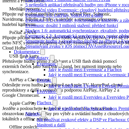
Internxt a Proton Drive.
5 nejlepších aplikací přehrávačů hudby pro iPhone v roc
Mediální servery
Propagační video Evermusic: cloudový hudební přehráv
Připojte své osobní mediální servery, včetně Plex, Subsonic,
Evermusic 3.6: CarPlay, VoiceOver a další
Navidrome, Jellyfin a Emby, a otevřete a streamujte celou svou
Evermusic 3.1: Crossfade, synchronizace knihovny a zál
hudební knihovnu.
Evermusic dosáhl 3 milionů stažení: přehled funkcí
Flacbox 1.6: automatická synchronizace, ekvalizér, po
Počítač a NAS
Evermusic 2.3: Automatická synchronizace, pozice přehr
Připojte počítač nebo NAS přes SMB, WebDAV, DLNA, FTP, SFTP
Streamujte hudbu z cloudového úložiště na iPhone s Eve
nebo NFS, s nativní podporou QNAP, Synology, Nextcloud a WD 
Streamování zvuku v iOS pomocí AVAssetResourceLoa
Cloud Home.
Dokumentace
USB flash karty
Časté dotazy
Přehrávejte hudbu přímo z SD karet a USB flash disků pomocí
Evermusic
externích čteček jako SanDisk iXpand, bez nutnosti importu nebo
Jaký je rozdíl mezi Evermusic a Flacbox
synchronizace.
Jaký je rozdíl mezi Evermusic a Evermusic
AirPlay a Chromecast
Evertag
Odesílejte svou hudbu bezdrátově na Apple TV, HomePod, chytré
Jaký je rozdíl mezi Evertag a Evertag Prem
reproduktory a další s vestavěnou podporou AirPlay, AirPlay 2 a
Evervideo
Google Chromecast.
Jaký je rozdíl mezi Evervideo a Evervideo
Flacbox
Apple CarPlay
Jaký je rozdíl mezi Flacbox a Flacbox Pre
Jezděte a poslouchejte bezpečně s jednoduchou, vyhrazenou
obrazovkou Apple CarPlay pro výběr a ovládání hudby z cloudových
Návody
lokálních a offline zdrojů.
Jak používat zvukové efekty a DSP ve Flacboxu: 
hlasitosti a další
Offline poslech