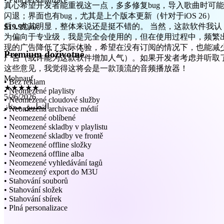
后，尤其明显，整体来说还是挺不错的。 当然，这款软件我认
为偏向于专业级，我是完全会使用的，但在使用过程中，频繁
$19.99
/rok
现的广告降低了实际体验，希望在没有订阅的情况下，也能减
广告（或许能为这款软件增加人气）。如果开发者考虑并听取
这些意见，我觉得这将会是一款顶流的音频播放器！
Premium doživotně
Mohnauf
★★★★★
5/26/2026
• Bez reklam
التطبيق ممتاز
• Neomezené playlisty
• Neomezené cloudové služby
• Neomezená archivace médií
• Neomezené oblíbené
• Neomezené skladby v playlistu
• Neomezené skladby ve frontě
• Neomezené offline složky
• Neomezená offline alba
• Neomezené vyhledávání tagů
• Neomezený export do M3U
• Stahování souborů
• Stahování složek
• Stahování sbírek
• Plná personalizace