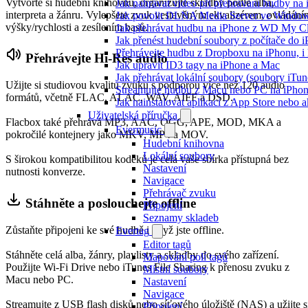
Vytvořte si hudební knihovnu, organizujte skladby podle alba,
Jak nahrávat video při přehrávání hudby na
interpreta a žánru. Vylepšete zvuk vestavěným ekvalizérem, ovládání
Jak povolit DLNA Media Server ve Windows
výšky/rychlosti a zesílením basů.
Jak přehrávat hudbu na iPhone z WD My 
Jak přenést hudební soubory z počítače do
Přehrávejte hudbu z Dropboxu na iPhonu, i k
Přehrávejte Hi-Res audio
Jak upravit ID3 tagy na iPhone a Mac
Jak přehrávat lokální soubory (soubory iTu
Užijte si studiovou kvalitu zvuku s podporou více než 120 audio
Streamujte hudbu z Macu nebo PC na iPh
formátů, včetně FLAC, ALAC, WAV, AIFF a DSD.
Jak nainstalovat aplikaci z App Store nebo
Uživatelská příručka
Flacbox také přehrává MP3, AAC, OGG, APE, MOD, MKA a
Evermusic
pokročilé kontejnery jako MKV, MP4 a MOV.
Hudební knihovna
Lokální soubory
S širokou kompatibilitou kodeků je celá vaše sbírka přístupná bez
Nastavení
nutnosti konverze.
Navigace
Přehrávač zvuku
Stáhněte a poslouchejte offline
Připojení
Seznamy skladeb
Zůstaňte připojeni ke své hudbě i když jste offline.
Evertag
Editor tagů
Stáhněte celá alba, žánry, playlisty a skladby do svého zařízení.
Mapování polí tagů
Použijte Wi-Fi Drive nebo iTunes File Sharing k přenosu zvuku z
Místní soubory
Macu nebo PC.
Nastavení
Navigace
Streamujte z USB flash disků nebo síťového úložiště (NAS) a užijte s
Připojení