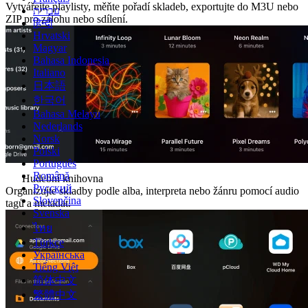
Vytvářejte playlisty, měňte pořadí skladeb, exportujte do M3U nebo
עברית
ZIP pro zálohu nebo sdílení.
हिन्दी
Hrvatski
Magyar
Bahasa Indonesia
Italiano
日本語
한국어
Bahasa Melayu
Nederlands
Norsk
Polski
Português
Română
Hudební knihovna
Русский
Organizujte skladby podle alba, interpreta nebo žánru pomocí audio
Slovenčina
tagů a metadat.
Svenska
ไทย
Türkçe
Українська
Tiếng Việt
简体中文
繁體中文