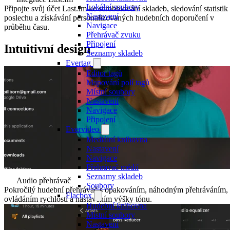
Lokální soubory
Připojte svůj účet Last.fm ke scrobblování skladeb, sledování statistik
Nastavení
poslechu a získávání personalizovaných hudebních doporučení v
Navigace
průběhu času.
Přehrávač zvuku
Připojení
Intuitivní design
Seznamy skladeb
Evertag
Editor tagů
Mapování polí tagů
Místní soubory
Nastavení
Navigace
Připojení
Evervideo
Mediální knihovna
Nastavení
Navigace
Přehrávač médií
Seznamy skladeb
Audio přehrávač
Soubory
Pokročilý hudební přehrávač s opakováním, náhodným přehráváním,
Flacbox
ovládáním rychlosti a nastavením výšky tónu.
Hudební knihovna
Místní soubory
Nastavení