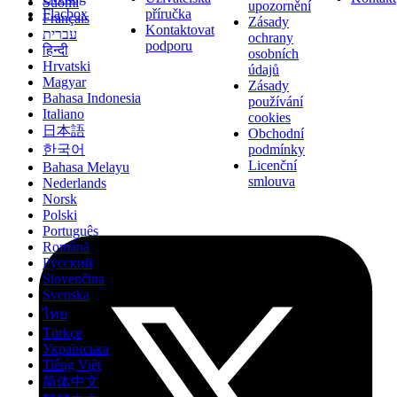
Suomi
upozornění
Flacbox
příručka
Français
Zásady
Kontaktovat
עברית
ochrany
podporu
हिन्दी
osobních
Hrvatski
údajů
Magyar
Zásady
Bahasa Indonesia
používání
Italiano
cookies
日本語
Obchodní
podmínky
한국어
Licenční
Bahasa Melayu
smlouva
Nederlands
Norsk
Polski
Português
Română
Русский
Slovenčina
Svenska
ไทย
Türkçe
Українська
Tiếng Việt
简体中文