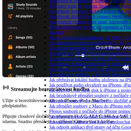
Jak používat dynamické widgety Právě se p
Průvodce krok za krokem: Import vaší knih
Jak připojit Synology NAS a poslouchat h
Jak připojit úložiště NAS pomocí WebDAV 
Jak zobrazit vložené texty písní, komentá
Přehrávání offline hudby v Evermusic a Fla
souborů
Jak exportovat sbírku skladeb do M3U, CS
Jak importovat seznam skladeb M3U do Eve
Exportujte kompletní historii poslechu z Ev
Jak přehrávat FLAC (bezztrátovou) hudbu 
Jak streamovat hudbu z iCloud Drive na i
Jak přidat a zobrazit komentáře k audio st
Jak poslouchat audioknihy na iPhone, iPad
Jak přehrávat hudbu z USB flash disku na 
Jak přehrávat lokální hudbu uloženou na i
Jak používat audio ekvalizér na iPhonu, iP
Streamujte bezeztrátovou hudbu
Jak připojit USB flash disk k iPhone a pos
Jak bezdrátově přenášet soubory z počítač
Užijte si bezeztrátovou hudbu na iPhone, iPad a Mac bez
Jak nahrát soubory do cloudového úložiště a
předplatného.
Jak přenášet soubory z Macu do iPhonu ne
Přenos souborů z počítače do iPhone pomo
Připojte cloudové úložiště a streamujte FLAC, ALAC, MKA a další
Jak připojit interní úložiště Bluesound VAU
zdarma. Snadno přenášejte na zařízení Chromecast a AirPlay.
Jak stáhnout hudbu z YouTube a poslouchat 
Jak odpojit aplikaci třetí strany od účtu Goo