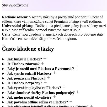
$69.99
/doživotně
Rodinné sdílení
: Všechny nákupy a předplatné podporují Rodinné
sdílení, které vám umožňuje sdílet Premium přístup s vaší rodinou.
Univerzální přístup
: Doživotní a předplatné plány jsou sdíleny mezi
iOS a Mac zařízeními pomocí synchronizace iCloud.
Ceny
: Ceny jsou uvedeny v amerických dolarech pro Spojené státy.
Konečná cena se může lišit podle vašeho regionu.
Často kladené otázky
Jak funguje Flacbox?
Je Flacbox zdarma?
Jaký je rozdíl mezi Flacbox a Evermusic?
Jak synchronizuji Flacbox?
Jak používám Flacbox?
Je Flacbox bezpečný?
Jak vytvořím playlist ve Flacbox?
Jaké cloudové služby Flacbox podporuje?
Jak mohu použít ekvalizér?
Jak povolím offline režim ve Flacbox?
Jak přehrávat lokálně staženou hudbu na iPhone?