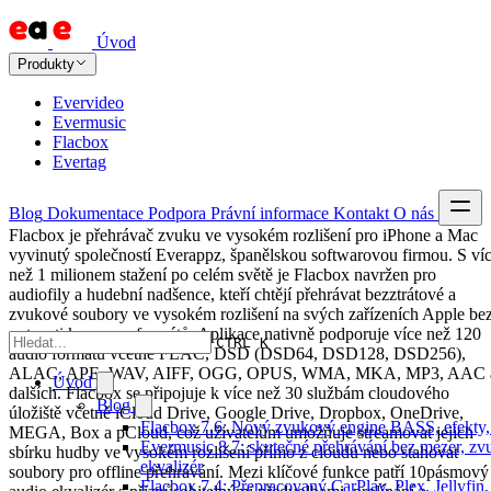
Úvod
Produkty
Evervideo
Evermusic
Flacbox
Evertag
Blog
Dokumentace
Podpora
Právní informace
Kontakt
O nás
Flacbox je přehrávač zvuku ve vysokém rozlišení pro iPhone a Mac
vyvinutý společností Everappz, španělskou softwarovou firmou. S ví
než 1 milionem stažení po celém světě je Flacbox navržen pro
audiofily a hudební nadšence, kteří chtějí přehrávat bezztrátové a
zvukové soubory ve vysokém rozlišení na svých zařízeních Apple be
nutnosti konverze formátů. Aplikace nativně podporuje více než 120
CTRL K
audio formátů včetně FLAC, DSD (DSD64, DSD128, DSD256),
ALAC, APE, WAV, AIFF, OGG, OPUS, WMA, MKA, MP3, AAC 
Úvod
dalších. Flacbox se připojuje k více než 30 službám cloudového
Blog
úložiště včetně iCloud Drive, Google Drive, Dropbox, OneDrive,
Flacbox 7.6: Nový zvukový engine BASS, efekty, 
MEGA, Box a pCloud, což uživatelům umožňuje streamovat jejich
Evermusic 8.7: skutečné přehrávání bez mezer, zvu
sbírku hudby ve vysokém rozlišení přímo z cloudu nebo stahovat
ekvalizér
soubory pro offline přehrávání. Mezi klíčové funkce patří 10pásmový
Flacbox 7.4: Přepracovaný CarPlay, Plex, Jellyfi