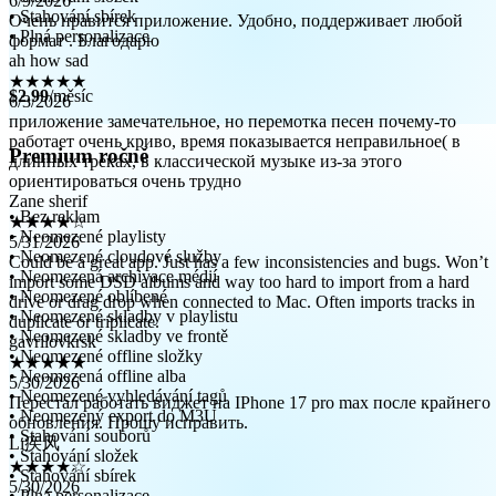
формат . Благодарю
• Stahování sbírek
ah how sad
• Plná personalizace
★★★★★
6/3/2026
приложение замечательное, но перемотка песен почему-то
$2.99
/měsíc
работает очень криво, время показывается неправильное( в
длинных треках, в классической музыке из-за этого
ориентироваться очень трудно
Premium ročně
Zane sherif
★★★★☆
5/31/2026
• Bez reklam
Could be a great app. Just has a few inconsistencies and bugs. Won’t
• Neomezené playlisty
import some DSD albums and way too hard to import from a hard
• Neomezené cloudové služby
drive or drag drop when connected to Mac. Often imports tracks in
• Neomezená archivace médií
duplicate or triplicate.
• Neomezené oblíbené
gavrilovkrsk
• Neomezené skladby v playlistu
★★★★★
• Neomezené skladby ve frontě
5/30/2026
• Neomezené offline složky
Перестал работать виджет на IPhone 17 pro max после крайнего
• Neomezená offline alba
обновления. Прошу исправить.
• Neomezené vyhledávání tagů
Li疾风
• Neomezený export do M3U
★★★★☆
• Stahování souborů
5/30/2026
• Stahování složek
真心希望开发者能重视这一点，多多修复bug，导入歌曲时可能
• Stahování sbírek
闪退；界面也有bug，尤其是上个版本更新（针对于iOS 26）
• Plná personalizace