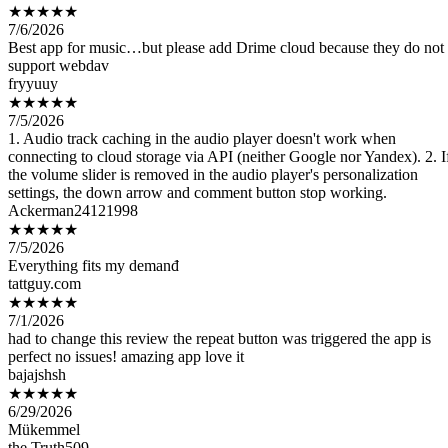
Best app for music…but please add Drime cloud because they do not
support webdav
fryyuuy
★★★★★
7/5/2026
1. Audio track caching in the audio player doesn't work when
connecting to cloud storage via API (neither Google nor Yandex). 2. I
the volume slider is removed in the audio player's personalization
settings, the down arrow and comment button stop working.
Ackerman24121998
★★★★★
7/5/2026
Everything fits my demanđ
tattguy.com
★★★★★
7/1/2026
had to change this review the repeat button was triggered the app is
perfect no issues! amazing app love it
bajajshsh
★★★★★
6/29/2026
Mükemmel
the Truth509
★★★★★