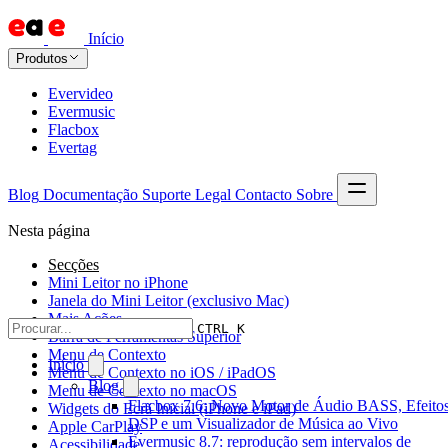
Início
Produtos
Evervideo
Evermusic
Flacbox
Evertag
Blog
Documentação
Suporte
Legal
Contacto
Sobre
Nesta página
Secções
Mini Leitor no iPhone
Janela do Mini Leitor (exclusivo Mac)
Mais Ações
CTRL K
Barra de Ferramentas Superior
Menu de Contexto
Início
Menu de Contexto no iOS / iPadOS
Blog
Menu de Contexto no macOS
Flacbox 7.6: Novo Motor de Áudio BASS, Efeitos
Widgets do Ecrã Inicial (iPhone e iPad)
DSP e um Visualizador de Música ao Vivo
Apple CarPlay
Evermusic 8.7: reprodução sem intervalos de
Acessibilidade