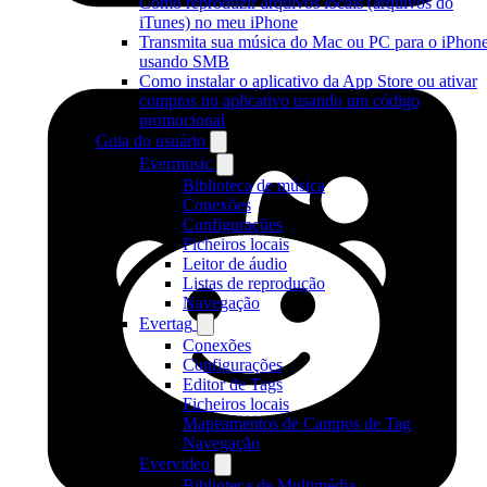
Como reproduzir arquivos locais (arquivos do
iTunes) no meu iPhone
Transmita sua música do Mac ou PC para o iPhon
usando SMB
Como instalar o aplicativo da App Store ou ativar
compras no aplicativo usando um código
promocional
Guia do usuário
Evermusic
Biblioteca de música
Conexões
Configurações
Ficheiros locais
Leitor de áudio
Listas de reprodução
Navegação
Evertag
Conexões
Configurações
Editor de Tags
Ficheiros locais
Mapeamentos de Campos de Tag
Navegação
Evervideo
Biblioteca de Multimédia