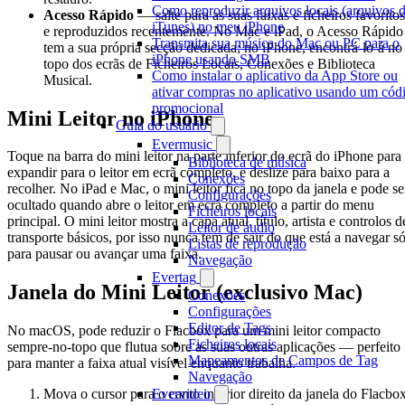
Como reproduzir arquivos locais (arquivos 
Acesso Rápido
— salte para as suas faixas e ficheiros favoritos
iTunes) no meu iPhone
e reproduzidos recentemente. No Mac e iPad, o Acesso Rápido
Transmita sua música do Mac ou PC para o
tem a sua própria secção dedicada; no iPhone, encontrá-lo-á no
iPhone usando SMB
topo dos ecrãs de Ficheiros Locais, Conexões e Biblioteca
Como instalar o aplicativo da App Store ou
Musical.
ativar compras no aplicativo usando um cód
promocional
Mini Leitor no iPhone
Guia do usuário
Evermusic
Toque na barra do mini leitor na parte inferior do ecrã do iPhone para
Biblioteca de música
expandir para o leitor em ecrã completo, e deslize para baixo para a
Conexões
recolher. No iPad e Mac, o mini leitor fica no topo da janela e pode se
Configurações
ocultado quando abre o leitor em ecrã completo a partir do menu
Ficheiros locais
principal. O mini leitor mostra a capa atual, título, artista e controlos d
Leitor de áudio
transporte básicos, por isso nunca tem de sair do que está a navegar s
Listas de reprodução
para pausar ou avançar uma faixa.
Navegação
Evertag
Janela do Mini Leitor (exclusivo Mac)
Conexões
Configurações
Editor de Tags
No macOS, pode reduzir o Flacbox para um mini leitor compacto
Ficheiros locais
sempre-no-topo que flutua sobre as suas outras aplicações — perfeito
Mapeamentos de Campos de Tag
para manter a faixa atual visível enquanto trabalha.
Navegação
Evervideo
Mova o cursor para o canto inferior direito da janela do Flacbo