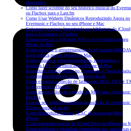
dispositivo
Como fazer scrobble do seu histórico musical do Evermu
ou Flacbox para o Last.fm
Como Usar Widgets Dinâmicos Reproduzindo Agora no
Evermusic e Flacbox no seu iPhone e Mac
Guia passo a passo: Importando sua biblioteca do iCloud
para o Evermusic e Flacbox
Como conectar o Synology NAS e ouvir música no seu
iPhone ou Mac
Como conectar o armazenamento NAS usando WebDAV
ouvir música no seu iPhone ou Mac
Como visualizar letras incorporadas, comentários e
arquivos LRC para músicas no iPhone ou Mac
Reproduzir música offline no Evermusic e Flacbox: baix
e sincronizar da nuvem para arquivos locais
Como exportar a coleção de faixas para M3U, CSV e T
no Evermusic e Flacbox
Como importar lista de reprodução M3U para Evermusic
Flacbox
Exporte seu histórico completo de audição do Evermusic
Flacbox para o Last.fm
Como Reproduzir Música FLAC (Lossless) no Meu
iPhone
Como transmitir música do iCloud Drive no iPhone ou 
Como adicionar e visualizar comentários nas suas faixas 