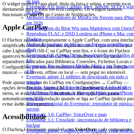
de tags
O widget mostra a capa atual, título da faixa e artista, e permite tocar
Evermusic 8.6: novo CarPlay, Plex, Jellyfin, SFTP e wid
diretamente para o leitor em ecrã completo. Os widgets também
de letras
funcionam no
macOS
no Centro de Notificações.
Melhores Reprodutores de Música em Nuvem para iPho
em 2026
Apple CarPlay
Exportar Posts do Blog Wix para Markdown com Open
Reproduza FLAC e DSD Lossless no iPhone e Mac co
Flacbox
O Flacbox suporta completamente o Apple CarPlay, com uma interfa
Melhor Reprodutor de Música em Nuvem para iPhone e
simplificada concebida para uso seguro no carro. Ligue o iPhone por
iPad
cabo Lightning / USB-C ou CarPlay sem fios, e o ícone do Flacbox
Evermusic 6.8: Aliyun Drive, Synology, Novos Estilos d
aparecerá no ecrã inicial do CarPlay. A interface CarPlay inclui
UI
separadores dedicados para Biblioteca, Conexões, Ficheiros Locais e
Evermusic Pro no Setapp Mobile: Música em Nuvem pa
Configurações, por isso tem controlo total sobre toda a sua coleção
iOS
musical — na nuvem, offline ou local — sem pegar no telemóvel.
Evermusic atinge 11 milhões de downloads em todo o
mundo
Pode ajustar o layout do CarPlay em Configurações → CarPlay —
Flacbox Atinge 1 Milhão de Downloads: Áudio Hi-Res
opções de ordenação, paginação, a cor do gradiente dos ícones do
5 Melhores Aplicativos de Player de Música para iPhone
menu, se a arte do álbum é mostrada, e uma opção para pausar
em 2025
automaticamente a reprodução quando se liga ao CarPlay (prático par
Vídeo promocional do Evermusic: reprodutor de música 
evitar áudio alto repentino).
nuvem
Evermusic 3.6: CarPlay, VoiceOver e mais
Acessibilidade
Evermusic 3.1: Crossfade, sincronização de biblioteca e
backup
O Flacbox é totalmente acessível com
VoiceOver
: cada componente
Evermusic atinge 3 milhões de downloads: visão geral d