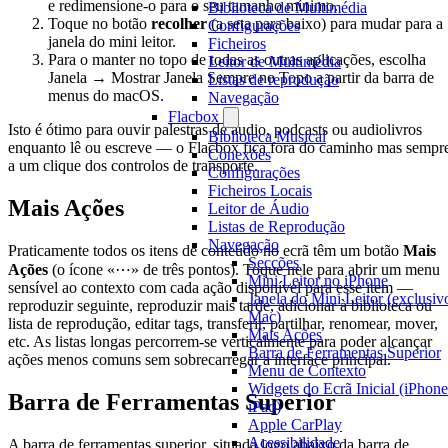
e redimensione-o para o seu tamanho mínimo.
Biblioteca de Multimédia
Toque no botão
recolher
(a seta para baixo) para mudar para a
Configurações
janela do mini leitor.
Ficheiros
Para o manter no topo de todas as outras aplicações, escolha
Leitor de Multimédia
Janela → Mostrar Janela Sempre no Topo a partir da barra de
Listas de reprodução
menus do macOS.
Navegação
Flacbox
Isto é ótimo para ouvir palestras de áudio, podcasts ou audiolivros
Biblioteca Musical
enquanto lê ou escreve — o Flacbox fica fora do caminho mas sempr
Conexões
a um clique dos controlos de transporte.
Configurações
Ficheiros Locais
Mais Ações
Leitor de Áudio
Listas de Reprodução
Navegação
Praticamente todos os itens de conteúdo no ecrã têm um botão
Mais
Secções
Ações
(o ícone «⋯» de três pontos). Toque nele para abrir um menu
Mini Leitor no iPhone
sensível ao contexto com cada ação disponível para esse item —
Janela do Mini Leitor (exclusiv
reproduzir seguinte, reproduzir mais tarde, adicionar à biblioteca ou
Mac)
lista de reprodução, editar tags, transferir, partilhar, renomear, mover,
Mais Ações
etc. As listas longas percorrem-se verticalmente para poder alcançar
Barra de Ferramentas Superior
ações menos comuns sem sobrecarregar a interface principal.
Menu de Contexto
Widgets do Ecrã Inicial (iPhone
Barra de Ferramentas Superior
iPad)
Apple CarPlay
Acessibilidade
A barra de ferramentas superior, situada logo abaixo da barra de