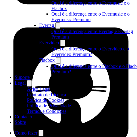
Qual é a diferença entre o Evermusic e o
Flacbox
Qual é a diferença entre o Evermusic e o
Evermusic Premium
Evertag
Qual é a diferença entre Evertag e Evertag
Premium
Evervideo
Qual é a diferença entre o Evervideo e o
Evervideo Premium?
Flacbox
Qual é a diferença entre o Flacbox e o Flac
Premium?
Suporte
Legal
Aviso Legal
Contrato de Licença
Política de Cookies
Política de Privacidade
Termos e Condições
Contacto
Sobre
Como fazer