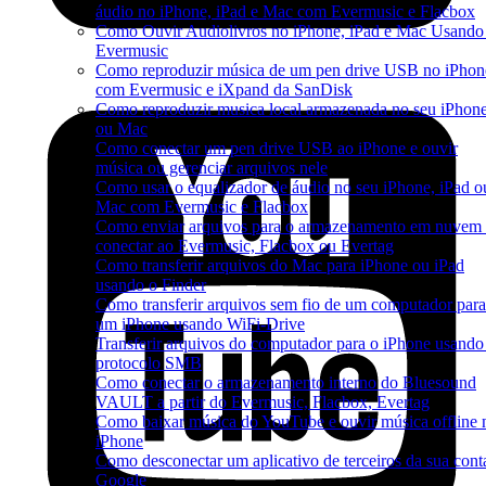
áudio no iPhone, iPad e Mac com Evermusic e Flacbox
Como Ouvir Audiolivros no iPhone, iPad e Mac Usando
Evermusic
Como reproduzir música de um pen drive USB no iPhon
com Evermusic e iXpand da SanDisk
Como reproduzir musica local armazenada no seu iPhon
ou Mac
Como conectar um pen drive USB ao iPhone e ouvir
música ou gerenciar arquivos nele
Como usar o equalizador de áudio no seu iPhone, iPad o
Mac com Evermusic e Flacbox
Como enviar arquivos para o armazenamento em nuvem 
conectar ao Evermusic, Flacbox ou Evertag
Como transferir arquivos do Mac para iPhone ou iPad
usando o Finder
Como transferir arquivos sem fio de um computador para
um iPhone usando WiFi-Drive
Transferir arquivos do computador para o iPhone usando
protocolo SMB
Como conectar o armazenamento interno do Bluesound
VAULT a partir do Evermusic, Flacbox, Evertag
Como baixar música do YouTube e ouvir música offline 
iPhone
Como desconectar um aplicativo de terceiros da sua cont
Google