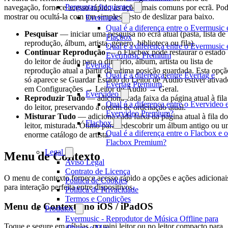
Perguntas frequentes
navegação, fornece acesso rápido às ações mais comuns por ecrã. Po
mostrar ou ocultá-la com um simples gesto de deslizar para baixo.
Evermusic
Qual é a diferença entre o Evermusic 
Pesquisar
— iniciar uma pesquisa no ecrã atual (pasta, lista de
Flacbox
reprodução, álbum, artista, género, biblioteca ou fila).
Qual é a diferença entre o Evermusic 
Continuar Reprodução
— o Flacbox pode restaurar o estado
Evermusic Premium
do leitor de áudio para o diretório, álbum, artista ou lista de
Evertag
reprodução atual a partir da última posição guardada. Esta opçã
Qual é a diferença entre Evertag e
só aparece se Guardar Estado do Leitor de Áudio estiver ativad
Evertag Premium
em Configurações → Leitor de Áudio → Geral.
Evervideo
Reproduzir Tudo
— adiciona cada faixa da página atual à fila
Qual é a diferença entre o Evervideo 
do leitor, preservando a ordem de ordenação atual.
Evervideo Premium?
Misturar Tudo
— adiciona cada faixa da página atual à fila do
Flacbox
leitor, misturada. Ótimo para redescobrir um álbum antigo ou 
Qual é a diferença entre o Flacbox e o
enorme catálogo de artista.
Flacbox Premium?
Legal
Menu de Contexto
Aviso Legal
Contrato de Licença
O menu de contexto fornece acesso rápido a opções e ações adicionai
Política de Cookies
para interação perfeita entre dispositivos.
Política de Privacidade
Termos e Condições
Menu de Contexto no iOS / iPadOS
Produtos
Evermusic - Reprodutor de Música Offline para
Toque e segure em células, no mini leitor ou no leitor compacto para
iPhone e Mac