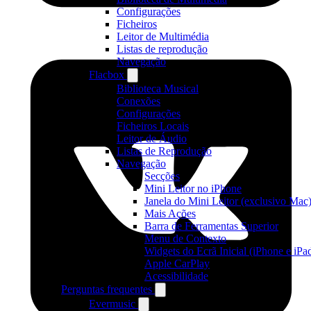
Configurações
Ficheiros
Leitor de Multimédia
Listas de reprodução
Navegação
Flacbox
Biblioteca Musical
Conexões
Configurações
Ficheiros Locais
Leitor de Áudio
Listas de Reprodução
Navegação
Secções
Mini Leitor no iPhone
Janela do Mini Leitor (exclusivo Mac
Mais Ações
Barra de Ferramentas Superior
Menu de Contexto
Widgets do Ecrã Inicial (iPhone e iPa
Apple CarPlay
Acessibilidade
Perguntas frequentes
Evermusic