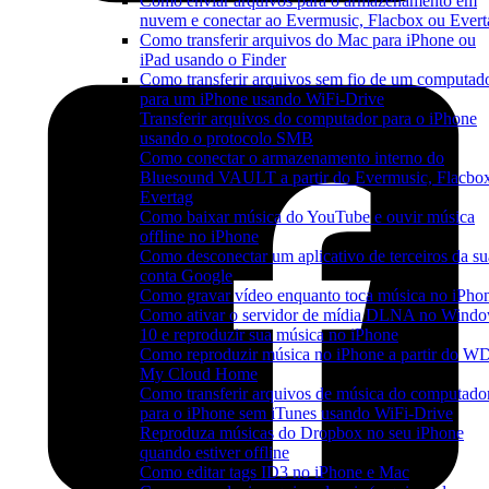
Como enviar arquivos para o armazenamento em
nuvem e conectar ao Evermusic, Flacbox ou Evert
Como transferir arquivos do Mac para iPhone ou
iPad usando o Finder
Como transferir arquivos sem fio de um computad
para um iPhone usando WiFi-Drive
Transferir arquivos do computador para o iPhone
usando o protocolo SMB
Como conectar o armazenamento interno do
Bluesound VAULT a partir do Evermusic, Flacbo
Evertag
Como baixar música do YouTube e ouvir música
offline no iPhone
Como desconectar um aplicativo de terceiros da su
conta Google
Como gravar vídeo enquanto toca música no iPho
Como ativar o servidor de mídia DLNA no Wind
10 e reproduzir sua música no iPhone
Como reproduzir música no iPhone a partir do W
My Cloud Home
Como transferir arquivos de música do computado
para o iPhone sem iTunes usando WiFi-Drive
Reproduza músicas do Dropbox no seu iPhone
quando estiver offline
Como editar tags ID3 no iPhone e Mac