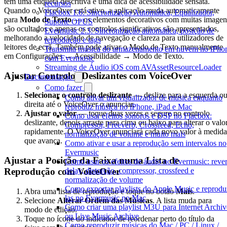
tem uma etiqueta descritiva e uma dica de acessibilidade sensata.
recursos
Quando o VoiceOver está ativo, a aplicação muda automaticamente
Flacbox 1.6: Sincronização Automática, Equalizador,
para
Modo de Texto
— os elementos decorativos com muitas imagen
Suporte OPUS
são ocultados e apenas os controlos significativos são apresentados,
Evermusic 2.3: Sincronização automática, posição de
melhorando a velocidade de navegação e clareza para utilizadores de
reprodução e tags
leitores de ecrã. Também pode ativar o Modo de Texto manualmente
Transmita música do armazenamento em nuvem no iPho
em Configurações → Acessibilidade → Modo de Texto.
com Evermusic
Streaming de Áudio iOS com AVAssetResourceLoader
Ajustar Controlos Deslizantes com VoiceOver
Documentação
Como fazer
Selecionar o controlo deslizante
— deslize para a esquerda o
Como ativar um visualizador de música enquanto
direita até o VoiceOver o anunciar.
reproduz música no iPhone, iPad e Mac
Ajustar o valor
— toque duas vezes e segure no controlo
Como usar efeitos sonoros e DSP no Flacbox:
deslizante, depois arraste para cima ou baixo para alterar o valo
Compressor, Freeverb, Crossfeed, Echo,
rapidamente. O VoiceOver anunciará cada novo valor à medida
normalização de volume e muito mais
que avança.
Como ativar e usar a reprodução sem intervalos no
Evermusic
Ajustar a Posição da Faixa numa Lista de
Como usar os efeitos de áudio no Evermusic: rever
delay, distorção, compressor, crossfeed e
Reprodução com VoiceOver
normalização de volume
Como exportar playlists do Apple Music e reprodu
Abra uma lista de reprodução e toque no botão
Mais
.
las no Evermusic no Mac
Selecione
Alterar Ordem das Músicas
. A lista muda para
Como criar uma playlist M3U para Internet Archiv
modo de edição.
ou Live Music Archive
Toque no ícone do indicador de reordenar perto do título da
Como reproduzir músicas do Mac / PC / Linux /