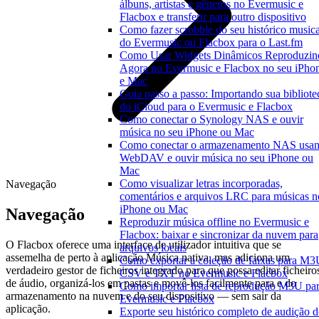
álbuns, artistas e gêneros no Evermusic e
Flacbox e transferir para outro dispositivo
Como fazer scrobble do seu histórico musica
do Evermusic ou Flacbox para o Last.fm
Como Usar Widgets Dinâmicos Reproduzin
Agora no Evermusic e Flacbox no seu iPho
e Mac
Guia passo a passo: Importando sua bibliote
do iCloud para o Evermusic e Flacbox
Como conectar o Synology NAS e ouvir
música no seu iPhone ou Mac
Como conectar o armazenamento NAS usa
WebDAV e ouvir música no seu iPhone ou
Mac
Como visualizar letras incorporadas,
Navegação
comentários e arquivos LRC para músicas n
iPhone ou Mac
Navegação
Reproduzir música offline no Evermusic e
Flacbox: baixar e sincronizar da nuvem para
O Flacbox oferece uma interface de utilizador intuitiva que se
arquivos locais
assemelha de perto à aplicação Música nativa, mas adiciona um
Como exportar a coleção de faixas para M3
verdadeiro gestor de ficheiros integrado para que possa editar ficheiro
CSV e TXT no Evermusic e Flacbox
de áudio, organizá-los em pastas e movê-los facilmente para e do
Como importar lista de reprodução M3U pa
armazenamento na nuvem e do seu dispositivo — sem sair da
Evermusic e Flacbox
aplicação.
Exporte seu histórico completo de audição 