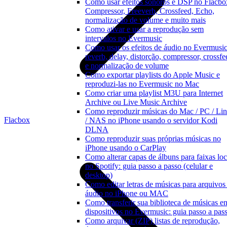
Como usar efeitos sonoros e DSP no Flacbo
Compressor, Freeverb, Crossfeed, Echo,
normalização de volume e muito mais
Como ativar e usar a reprodução sem
intervalos no Evermusic
Como usar os efeitos de áudio no Evermusic
reverb, delay, distorção, compressor, crossfe
e normalização de volume
Como exportar playlists do Apple Music e
reproduzi-las no Evermusic no Mac
Como criar uma playlist M3U para Internet
Archive ou Live Music Archive
Como reproduzir músicas do Mac / PC / Li
Flacbox
/ NAS no iPhone usando o servidor Kodi
DLNA
Como reproduzir suas próprias músicas no
iPhone usando o CarPlay
Como alterar capas de álbuns para faixas loc
no Spotify: guia passo a passo (celular e
desktop)
Como editar letras de músicas para arquivos
áudio no iPhone ou MAC
Como transferir sua biblioteca de músicas en
dispositivos no Evermusic: guia passo a pas
Como arquivar (ZIP) listas de reprodução,