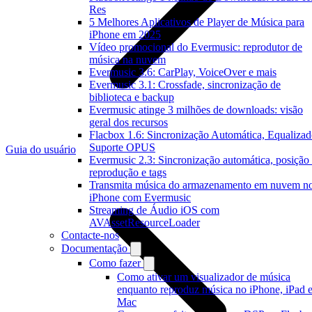
Res
5 Melhores Aplicativos de Player de Música para
iPhone em 2025
Vídeo promocional do Evermusic: reprodutor de
música na nuvem
Evermusic 3.6: CarPlay, VoiceOver e mais
Evermusic 3.1: Crossfade, sincronização de
biblioteca e backup
Evermusic atinge 3 milhões de downloads: visão
geral dos recursos
Flacbox 1.6: Sincronização Automática, Equalizad
Suporte OPUS
Guia do usuário
Evermusic 2.3: Sincronização automática, posição
reprodução e tags
Transmita música do armazenamento em nuvem n
iPhone com Evermusic
Streaming de Áudio iOS com
AVAssetResourceLoader
Contacte-nos
Documentação
Como fazer
Como ativar um visualizador de música
enquanto reproduz música no iPhone, iPad 
Mac