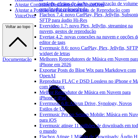
verdade, efeitos de áudio, normalização de volume
Ajustar Controlos Deslizantes com VoiceOver
equalizador redesenhado
Ajustar a Posição da Faixa numa Lista de Reprodução com
Flacbox 7.4: novo CarPlay, Plex, Jellyfin, Subsoni
VoiceOver
SFTP para áudio Hi-Res
Evervideo 1.7: novo Plex, Jellyfin, streaming na
Voltar ao topo
nuvem, gestos de reprodução
Evertag 4.2: novas conexões na nuvem e opções d
editor de tags
Evermusic 8.6: novo CarPlay, Plex, Jellyfin, SFTP
widget de letras
Melhores Reprodutores de Música em Nuvem par
Documentação
iPhone em 2026
Exportar Posts do Blog Wix para Markdown com
OpenAI
Reproduza FLAC e DSD Lossless no iPhone e M
com Flacbox
Melhor Reprodutor de Música em Nuvem para
iPhone e iPad
Evermusic 6.8: Aliyun Drive, Synology, Novos
Estilos de UI
Evermusic Pro no Setapp Mobile: Música em Nu
para iOS
Evermusic atinge 11 milhões de downloads em to
o mundo
Flacbox Atinge 1 Milhão de Downloads: Áudio H