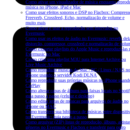
Como ativar um visualizador de música enquanto reprod
música no iPhone, iPad e Mac
Como usar efeitos sonoros e DSP no Flacbox: Compresso
Freeverb, Crossfeed, Echo, normalização de volume e
muito mais
Como ativar e usar a reprodução sem intervalos no
Evermusic
Como usar os efeitos de áudio no Evermusic: reverb, del
distorção, compressor, crossfeed e normalização de volu
Como exportar playlists do Apple Music e reproduzi-las 
Evermusic no Mac
Como criar uma playlist M3U para Internet Archive ou
Live Music Archive
Como reproduzir músicas do Mac / PC / Linux / NAS n
iPhone usando o servidor Kodi DLNA
Como reproduzir suas próprias músicas no iPhone usand
CarPlay
Como alterar capas de álbuns para faixas locais no Spotif
guia passo a passo (celular e desktop)
Como editar letras de músicas para arquivos de áudio no
iPhone ou MAC
Como transferir sua biblioteca de músicas entre dispositi
no Evermusic: guia passo a passo
Como arquivar (ZIP) listas de reprodução, álbuns, artista
gêneros no Evermusic e Flacbox e transferir para outro