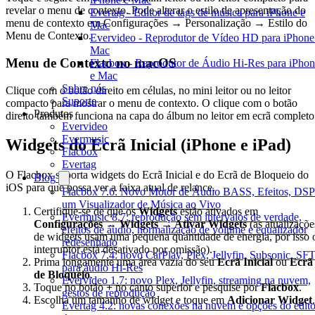
revelar o menu de contexto. Pode alterar o estilo de apresentação do
Evertag - Editor de tags de música para iPhone e
menu de contexto em Configurações → Personalização → Estilo do
Mac
Menu de Contexto.
Evervideo - Reprodutor de Vídeo HD para iPhone
Mac
Menu de Contexto no macOS
Flacbox - Reprodutor de Áudio Hi-Res para iPho
e Mac
Sobre nós
Clique com o botão direito em células, no mini leitor ou no leitor
Suporte
compacto para mostrar o menu de contexto. O clique com o botão
Produtos
direito também funciona na capa do álbum no leitor em ecrã completo
Evervideo
Evermusic
Widgets do Ecrã Inicial (iPhone e iPad)
Flacbox
Evertag
O Flacbox suporta widgets do Ecrã Inicial e do Ecrã de Bloqueio do
Blog
iOS para que possa ver a faixa atual de relance.
Flacbox 7.6: Novo Motor de Áudio BASS, Efeitos, DSP
um Visualizador de Música ao Vivo
Certifique-se de que os
Widgets
estão ativados em
Evermusic 8.7: reprodução sem intervalos de verdade,
Configurações → Widgets → Ativar Widgets
(as atualizaçõe
efeitos de áudio, normalização de volume e equalizador
de widgets usam uma pequena quantidade de energia, por isso 
redesenhado
interruptor está desativado por omissão).
Flacbox 7.4: novo CarPlay, Plex, Jellyfin, Subsonic, SF
Prima longamente uma área vazia do seu
Ecrã Inicial
ou
Ecrã
para áudio Hi-Res
de Bloqueio
.
Evervideo 1.7: novo Plex, Jellyfin, streaming na nuvem,
Toque no botão
+
no canto superior e pesquise por
Flacbox
.
gestos de reprodução
Escolha um tamanho de widget e toque em
Adicionar Widget
.
Evertag 4.2: novas conexões na nuvem e opções do edito