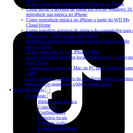
Como gravar vídeo enquanto toca música no iPhone
Como ativar o servidor de mídia DLNA no Windows 10 
reproduzir sua música no iPhone
Como reproduzir música no iPhone a partir do WD My
Cloud Home
Como transferir arquivos de música do computador para 
iPhone sem iTunes usando WiFi-Drive
Reproduza músicas do Dropbox no seu iPhone quando
estiver offline
Como editar tags ID3 no iPhone e Mac
Como reproduzir arquivos locais (arquivos do iTunes) no
meu iPhone
Transmita sua música do Mac ou PC para o iPhone usan
SMB
Como instalar o aplicativo da App Store ou ativar compr
no aplicativo usando um código promocional
Guia do usuário
Evermusic
Biblioteca de música
Conexões
Configurações
Ficheiros locais
Leitor de áudio
Listas de reprodução