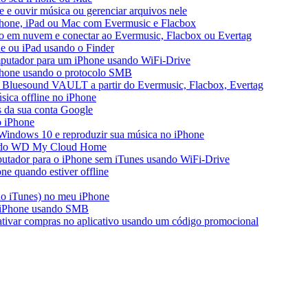
e ouvir música ou gerenciar arquivos nele
Phone, iPad ou Mac com Evermusic e Flacbox
o em nuvem e conectar ao Evermusic, Flacbox ou Evertag
e ou iPad usando o Finder
mputador para um iPhone usando WiFi-Drive
iPhone usando o protocolo SMB
 Bluesound VAULT a partir do Evermusic, Flacbox, Evertag
ica offline no iPhone
s da sua conta Google
o iPhone
Windows 10 e reproduzir sua música no iPhone
ir do WD My Cloud Home
putador para o iPhone sem iTunes usando WiFi-Drive
e quando estiver offline
do iTunes) no meu iPhone
o iPhone usando SMB
 ativar compras no aplicativo usando um código promocional