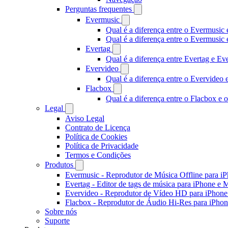
Perguntas frequentes
Evermusic
Qual é a diferença entre o Evermusic 
Qual é a diferença entre o Evermusi
Evertag
Qual é a diferença entre Evertag e E
Evervideo
Qual é a diferença entre o Evervideo
Flacbox
Qual é a diferença entre o Flacbox e
Legal
Aviso Legal
Contrato de Licença
Política de Cookies
Política de Privacidade
Termos e Condições
Produtos
Evermusic - Reprodutor de Música Offline para i
Evertag - Editor de tags de música para iPhone e 
Evervideo - Reprodutor de Vídeo HD para iPhon
Flacbox - Reprodutor de Áudio Hi-Res para iPho
Sobre nós
Suporte