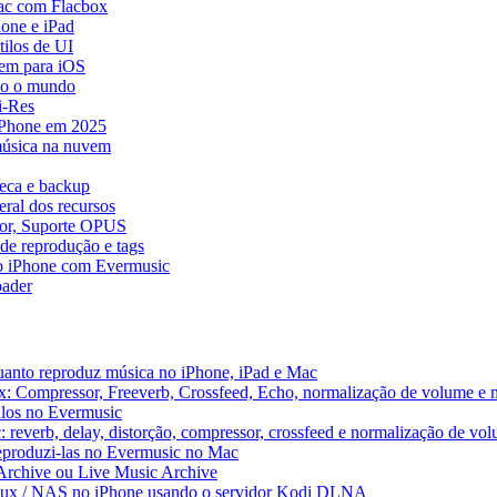
ac com Flacbox
one e iPad
ilos de UI
em para iOS
do o mundo
i-Res
 iPhone em 2025
música na nuvem
teca e backup
ral dos recursos
dor, Suporte OPUS
de reprodução e tags
o iPhone com Evermusic
ader
uanto reproduz música no iPhone, iPad e Mac
x: Compressor, Freeverb, Crossfeed, Echo, normalização de volume e 
alos no Evermusic
 reverb, delay, distorção, compressor, crossfeed e normalização de vo
reproduzi-las no Evermusic no Mac
 Archive ou Live Music Archive
inux / NAS no iPhone usando o servidor Kodi DLNA