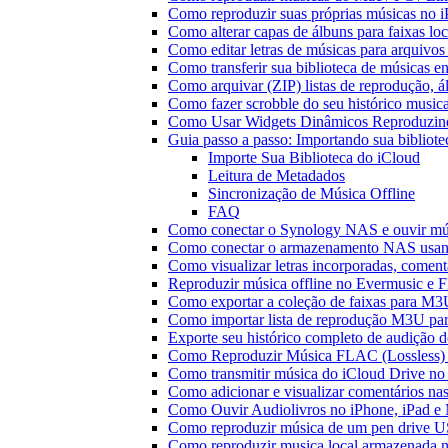
Como reproduzir suas próprias músicas no 
Como alterar capas de álbuns para faixas loc
Como editar letras de músicas para arquiv
Como transferir sua biblioteca de músicas en
Como arquivar (ZIP) listas de reprodução, ál
Como fazer scrobble do seu histórico music
Como Usar Widgets Dinâmicos Reproduzind
Guia passo a passo: Importando sua bibliot
Importe Sua Biblioteca do iCloud
Leitura de Metadados
Sincronização de Música Offline
FAQ
Como conectar o Synology NAS e ouvir mú
Como conectar o armazenamento NAS usan
Como visualizar letras incorporadas, comen
Reproduzir música offline no Evermusic e Fl
Como exportar a coleção de faixas para M
Como importar lista de reprodução M3U pa
Exporte seu histórico completo de audição 
Como Reproduzir Música FLAC (Lossless)
Como transmitir música do iCloud Drive n
Como adicionar e visualizar comentários na
Como Ouvir Audiolivros no iPhone, iPad e
Como reproduzir música de um pen drive 
Como reproduzir musica local armazenada 