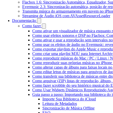
Flacbox 1.6: Sincronização Automática, Equalizador, S
Evermusic 2.3: Sincronização automática, posição de rep
Transmita música do armazenamento em nuvem no iPho
Streaming de Áudio iOS com AVAssetResourceLoader
Documentação
Como fazer
Como ativar um visualizador de música enquanto 
Como usar efeitos sonoros e DSP no Flacbox: Com
Como ativar e usar a reprodução sem intervalos n
Como usar os efeitos de áudio no Evermusic: rever
Como exportar playlists do Apple Music e reprod
Como criar uma playlist M3U para Internet Archi
Como reproduzir músicas do Mac / PC / Linux /
Como reproduzir suas próprias músicas no iPhone
Como alterar capas de álbuns para faixas locais no 
Como editar letras de músicas para arquivos de 
Como transferir sua biblioteca de músicas entre di
Como arquivar (ZIP) listas de reprodução, álbuns, a
Como fazer scrobble do seu histórico musical do 
Como Usar Widgets Dinâmicos Reproduzindo Agor
Guia passo a passo: Importando sua biblioteca do
Importe Sua Biblioteca do iCloud
Leitura de Metadados
Sincronização de Música Offline
FAQ