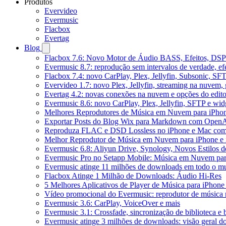
Produtos
Evervideo
Evermusic
Flacbox
Evertag
Blog
Flacbox 7.6: Novo Motor de Áudio BASS, Efeitos, DSP 
Evermusic 8.7: reprodução sem intervalos de verdade, ef
Flacbox 7.4: novo CarPlay, Plex, Jellyfin, Subsonic, SF
Evervideo 1.7: novo Plex, Jellyfin, streaming na nuvem,
Evertag 4.2: novas conexões na nuvem e opções do edito
Evermusic 8.6: novo CarPlay, Plex, Jellyfin, SFTP e widg
Melhores Reprodutores de Música em Nuvem para iPho
Exportar Posts do Blog Wix para Markdown com Open
Reproduza FLAC e DSD Lossless no iPhone e Mac com
Melhor Reprodutor de Música em Nuvem para iPhone e 
Evermusic 6.8: Aliyun Drive, Synology, Novos Estilos d
Evermusic Pro no Setapp Mobile: Música em Nuvem pa
Evermusic atinge 11 milhões de downloads em todo o 
Flacbox Atinge 1 Milhão de Downloads: Áudio Hi-Res
5 Melhores Aplicativos de Player de Música para iPhon
Vídeo promocional do Evermusic: reprodutor de música
Evermusic 3.6: CarPlay, VoiceOver e mais
Evermusic 3.1: Crossfade, sincronização de biblioteca e
Evermusic atinge 3 milhões de downloads: visão geral do