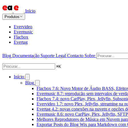
Início
Produtos
Evervideo
Evermusic
Flacbox
Evertag
Blog
Documentação
Suporte
Legal
Contacto
Sobre
⌘
K
Início
Blog
Flacbox 7.6: Novo Motor de Áudio BASS, Efeitos
Evermusic 8.7: reprodução sem intervalos de verda
Flacbox 7.4: novo CarPlay, Plex, Jellyfin, Subson
Evervideo 1.7: novo Plex, Jellyfin, streaming na 
Evertag 4.2: novas conexões na nuvem e opções do
Evermusic 8.6: novo CarPlay, Plex, Jellyfin, SFTP 
Melhores Reprodutores de Música em Nuvem par
Exportar Posts do Blog Wix para Markdown com