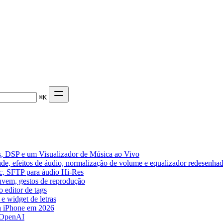
⌘
K
, DSP e um Visualizador de Música ao Vivo
de, efeitos de áudio, normalização de volume e equalizador redesenha
ic, SFTP para áudio Hi-Res
nuvem, gestos de reprodução
 editor de tags
e widget de letras
a iPhone em 2026
 OpenAI