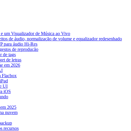
e um Visualizador de Música ao Vivo
eitos de áudio, normalização de volume e equalizador redesenhado
TP para áudio Hi-Res
 gestos de reprodução
r de tags
et de letras
ne em 2026
AI
 Flacbox
iPad
e UI
ra iOS
mundo
e em 2025
 na nuvem
 backup
s recursos