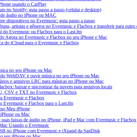
iPhone usando o CarPlay
ais no Spotify: guia passo a passo (celular e desktop)
os de áudio no iPhone ou MAC
tre dispositivos no Evermusic: guia passo a passo
buns, artistas e gêneros no Evermusic e Flacbox e transferir para outro 
al do Evermusic ou Flacbox para o Last.fm
o Agora no Evermusic e Flacbox no seu iPhone e Mac
eca do iCloud para o Evermusic e Flacbox
sica no seu iPhone ou Mac
do WebDAV e ouvir música no seu iPhone ou Mac
tários e arquivos LRC para músicas no iPhone ou Mac
acbox: baixar e sincronizar da nuvem para arquivos locais
3U, CSV e TXT no Evermusic e Flacbox
ra Evermusic e Flacbox
do Evermusic e Flacbox para o Last.fm
 no Meu iPhone
o iPhone ou Mac
s suas faixas de áudio no iPhone, iPad e Mac com Evermusic e Flacbox
 Mac Usando o Evermusic
USB no iPhone com Evermusic e iXpand da SanDisk
no seu iPhone ou Mac