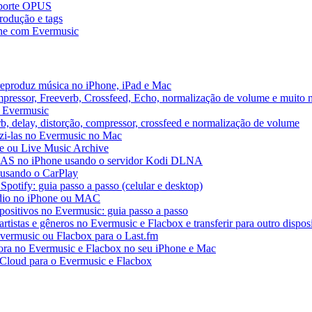
uporte OPUS
rodução e tags
ne com Evermusic
reproduz música no iPhone, iPad e Mac
pressor, Freeverb, Crossfeed, Echo, normalização de volume e muito 
o Evermusic
b, delay, distorção, compressor, crossfeed e normalização de volume
uzi-las no Evermusic no Mac
ve ou Live Music Archive
 NAS no iPhone usando o servidor Kodi DLNA
 usando o CarPlay
Spotify: guia passo a passo (celular e desktop)
áudio no iPhone ou MAC
spositivos no Evermusic: guia passo a passo
rtistas e gêneros no Evermusic e Flacbox e transferir para outro dispos
Evermusic ou Flacbox para o Last.fm
a no Evermusic e Flacbox no seu iPhone e Mac
 iCloud para o Evermusic e Flacbox