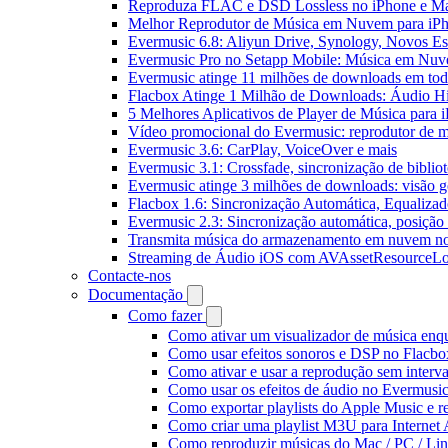
Reproduza FLAC e DSD Lossless no iPhone e M
Melhor Reprodutor de Música em Nuvem para iPh
Evermusic 6.8: Aliyun Drive, Synology, Novos Est
Evermusic Pro no Setapp Mobile: Música em Nuv
Evermusic atinge 11 milhões de downloads em to
Flacbox Atinge 1 Milhão de Downloads: Áudio H
5 Melhores Aplicativos de Player de Música para
Vídeo promocional do Evermusic: reprodutor de 
Evermusic 3.6: CarPlay, VoiceOver e mais
Evermusic 3.1: Crossfade, sincronização de biblio
Evermusic atinge 3 milhões de downloads: visão ge
Flacbox 1.6: Sincronização Automática, Equaliza
Evermusic 2.3: Sincronização automática, posição 
Transmita música do armazenamento em nuvem n
Streaming de Áudio iOS com AVAssetResourceLo
Contacte-nos
Documentação
Como fazer
Como ativar um visualizador de música enq
Como usar efeitos sonoros e DSP no Flacbo
Como ativar e usar a reprodução sem interv
Como usar os efeitos de áudio no Evermusic:
Como exportar playlists do Apple Music e 
Como criar uma playlist M3U para Internet
Como reproduzir músicas do Mac / PC / L