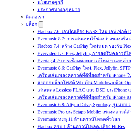
นโยบายคุกกี้
ประกาศทางกฎหมาย
ติดต่อเรา
บล็อก
Flacbox 7.6: เอนจินเสียง BASS ใหม่ เอฟเฟกต์
Evermusic 8.7: การเล่นแบบไร้ช่องว่างของจริง
Flacbox 7.4: สร้าง CarPlay ใหม่หมด รองรับ Plex
Evervideo 1.7: Plex, Jellyfin, การสตรีมคลาวด์ใ
Evertag 4.2: การเชื่อมต่อคลาวด์ใหม่ ๆ และคำอ
Evermusic 8.6: CarPlay ใหม่, Plex, Jellyfin, SFT
เครื่องเล่นเพลงคลาวด์ที่ดีที่สุดสำหรับ iPhone ใ
ส่งออกบล็อกโพสต์ Wix เป็น Markdown ด้วย Op
เล่นเพลง Lossless FLAC และ DSD บน iPhone แ
เครื่องเล่นเพลงคลาวด์ที่ดีที่สุดสำหรับ iPhone แ
Evermusic 6.8: Aliyun Drive, Synology, รูปแบบ 
Evermusic Pro บน Setapp Mobile: เพลงคลาวด์ส
Evermusic ทะลุ 11 ล้านดาวน์โหลดทั่วโลก
Flacbox ครบ 1 ล้านดาวน์โหลด: เสียง Hi-Res