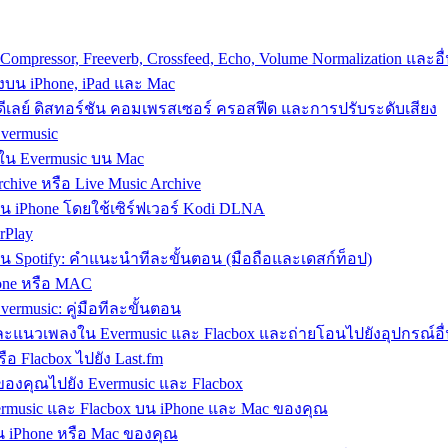
Compressor, Freeverb, Crossfeed, Echo, Volume Normalization และอื
งบน iPhone, iPad และ Mac
ร์บ ดีเลย์ ดิสทอร์ชัน คอมเพรสเซอร์ ครอสฟีด และการปรับระดับเสียง
Evermusic
่นใน Evermusic บน Mac
rchive หรือ Live Music Archive
บน iPhone โดยใช้เซิร์ฟเวอร์ Kodi DLNA
rPlay
งบน Spotify: คำแนะนำทีละขั้นตอน (มือถือและเดสก์ท็อป)
hone หรือ MAC
ermusic: คู่มือทีละขั้นตอน
ลปิน และแนวเพลงใน Evermusic และ Flacbox และถ่ายโอนไปยังอุปกรณ์อื
ือ Flacbox ไปยัง Last.fm
 ของคุณไปยัง Evermusic และ Flacbox
vermusic และ Flacbox บน iPhone และ Mac ของคุณ
บน iPhone หรือ Mac ของคุณ