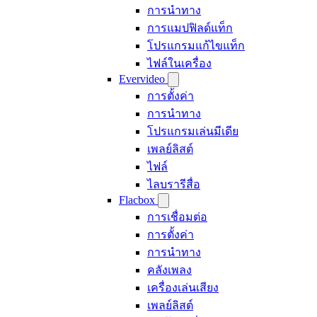
การนำทาง
การแมปฟิลด์แท็ก
โปรแกรมแก้ไขแท็ก
ไฟล์ในเครื่อง
Evervideo
การตั้งค่า
การนำทาง
โปรแกรมเล่นมีเดีย
เพลย์ลิสต์
ไฟล์
ไลบรารีสื่อ
Flacbox
การเชื่อมต่อ
การตั้งค่า
การนำทาง
คลังเพลง
เครื่องเล่นเสียง
เพลย์ลิสต์