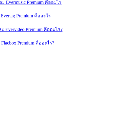
ะ Evermusic Premium คืออะไร
Evertag Premium คืออะไร
ะ Evervideo Premium คืออะไร?
Flacbox Premium คืออะไร?