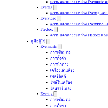
ความแตกต่างระหว่าง Evermusic แล
Evertag
ความแตกต่างระหว่าง Evertag และ 
Evervideo
ความแตกต่างระหว่าง Evervideo แล
Flacbox
ความแตกต่างระหว่าง Flacbox และ 
คู่มือผู้ใช้
Evermusic
การเชื่อมต่อ
การตั้งค่า
การนำทาง
เครื่องเล่นเสียง
เพลย์ลิสต์
ไฟล์ในเครื่อง
ไลบรารีเพลง
Evertag
การเชื่อมต่อ
การตั้งค่า