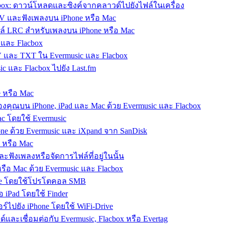
box: ดาวน์โหลดและซิงค์จากคลาวด์ไปยังไฟล์ในเครื่อง
bDAV และฟังเพลงบน iPhone หรือ Mac
ไฟล์ LRC สำหรับเพลงบน iPhone หรือ Mac
c และ Flacbox
 และ TXT ใน Evermusic และ Flacbox
c และ Flacbox ไปยัง Last.fm
e หรือ Mac
องคุณบน iPhone, iPad และ Mac ด้วย Evermusic และ Flacbox
ac โดยใช้ Evermusic
e ด้วย Evermusic และ iXpand จาก SanDisk
e หรือ Mac
ละฟังเพลงหรือจัดการไฟล์ที่อยู่ในนั้น
หรือ Mac ด้วย Evermusic และ Flacbox
one โดยใช้โปรโตคอล SMB
อ iPad โดยใช้ Finder
์ไปยัง iPhone โดยใช้ WiFi-Drive
์และเชื่อมต่อกับ Evermusic, Flacbox หรือ Evertag