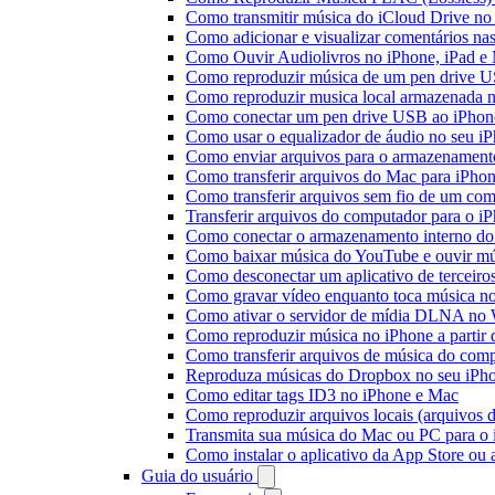
Como transmitir música do iCloud Drive n
Como adicionar e visualizar comentários na
Como Ouvir Audiolivros no iPhone, iPad e
Como reproduzir música de um pen drive 
Como reproduzir musica local armazenada 
Como conectar um pen drive USB ao iPhone 
Como usar o equalizador de áudio no seu i
Como enviar arquivos para o armazenament
Como transferir arquivos do Mac para iPhon
Como transferir arquivos sem fio de um co
Transferir arquivos do computador para o 
Como conectar o armazenamento interno do
Como baixar música do YouTube e ouvir mús
Como desconectar um aplicativo de terceiro
Como gravar vídeo enquanto toca música n
Como ativar o servidor de mídia DLNA no 
Como reproduzir música no iPhone a part
Como transferir arquivos de música do com
Reproduza músicas do Dropbox no seu iPhon
Como editar tags ID3 no iPhone e Mac
Como reproduzir arquivos locais (arquivos 
Transmita sua música do Mac ou PC para 
Como instalar o aplicativo da App Store ou
Guia do usuário