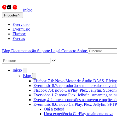
Início
Produtos
Evervideo
Evermusic
Flacbox
Evertag
Blog
Documentação
Suporte
Legal
Contacto
Sobre
⌘
K
Início
Blog
Flacbox 7.6: Novo Motor de Áudio BASS, Efeitos
Evermusic 8.7: reprodução sem intervalos de verda
Flacbox 7.4: novo CarPlay, Plex, Jellyfin, Subson
Evervideo 1.7: novo Plex, Jellyfin, streaming na 
Evertag 4.2: novas conexões na nuvem e opções do
Evermusic 8.6: novo CarPlay, Plex, Jellyfin, SFTP 
Olá a todos!
Uma experiência CarPlay totalmente nova