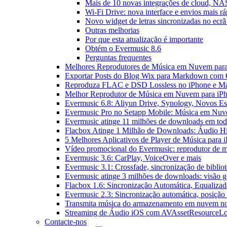
Mais de 10 novas integrações de cloud, NAS
Wi-Fi Drive: nova interface e envios mais r
Novo widget de letras sincronizadas no ecrã 
Outras melhorias
Por que esta atualização é importante
Obtém o Evermusic 8.6
Perguntas frequentes
Melhores Reprodutores de Música em Nuvem par
Exportar Posts do Blog Wix para Markdown com
Reproduza FLAC e DSD Lossless no iPhone e M
Melhor Reprodutor de Música em Nuvem para iPh
Evermusic 6.8: Aliyun Drive, Synology, Novos Est
Evermusic Pro no Setapp Mobile: Música em Nuv
Evermusic atinge 11 milhões de downloads em to
Flacbox Atinge 1 Milhão de Downloads: Áudio H
5 Melhores Aplicativos de Player de Música para
Vídeo promocional do Evermusic: reprodutor de 
Evermusic 3.6: CarPlay, VoiceOver e mais
Evermusic 3.1: Crossfade, sincronização de biblio
Evermusic atinge 3 milhões de downloads: visão ge
Flacbox 1.6: Sincronização Automática, Equaliza
Evermusic 2.3: Sincronização automática, posição 
Transmita música do armazenamento em nuvem n
Streaming de Áudio iOS com AVAssetResourceLo
Contacte-nos