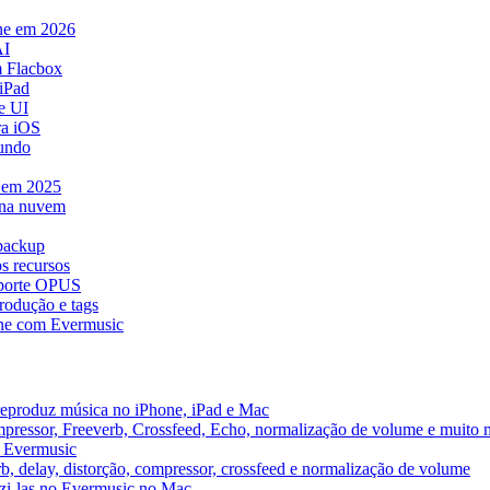
ne em 2026
AI
 Flacbox
iPad
e UI
ra iOS
mundo
e em 2025
 na nuvem
 backup
s recursos
uporte OPUS
rodução e tags
ne com Evermusic
reproduz música no iPhone, iPad e Mac
pressor, Freeverb, Crossfeed, Echo, normalização de volume e muito 
o Evermusic
b, delay, distorção, compressor, crossfeed e normalização de volume
uzi-las no Evermusic no Mac