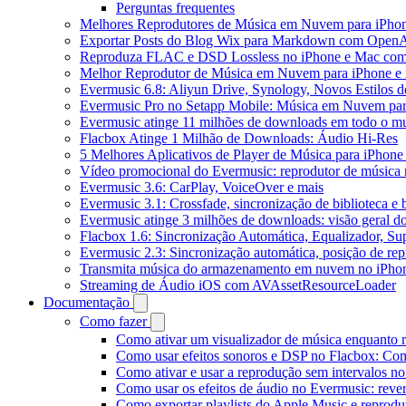
Perguntas frequentes
Melhores Reprodutores de Música em Nuvem para iPho
Exportar Posts do Blog Wix para Markdown com Open
Reproduza FLAC e DSD Lossless no iPhone e Mac com
Melhor Reprodutor de Música em Nuvem para iPhone e 
Evermusic 6.8: Aliyun Drive, Synology, Novos Estilos d
Evermusic Pro no Setapp Mobile: Música em Nuvem pa
Evermusic atinge 11 milhões de downloads em todo o 
Flacbox Atinge 1 Milhão de Downloads: Áudio Hi-Res
5 Melhores Aplicativos de Player de Música para iPhon
Vídeo promocional do Evermusic: reprodutor de música
Evermusic 3.6: CarPlay, VoiceOver e mais
Evermusic 3.1: Crossfade, sincronização de biblioteca e
Evermusic atinge 3 milhões de downloads: visão geral do
Flacbox 1.6: Sincronização Automática, Equalizador, S
Evermusic 2.3: Sincronização automática, posição de rep
Transmita música do armazenamento em nuvem no iPho
Streaming de Áudio iOS com AVAssetResourceLoader
Documentação
Como fazer
Como ativar um visualizador de música enquanto 
Como usar efeitos sonoros e DSP no Flacbox: Com
Como ativar e usar a reprodução sem intervalos n
Como usar os efeitos de áudio no Evermusic: rever
Como exportar playlists do Apple Music e reprod