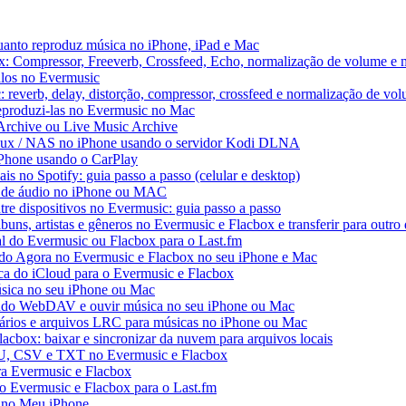
uanto reproduz música no iPhone, iPad e Mac
x: Compressor, Freeverb, Crossfeed, Echo, normalização de volume e 
alos no Evermusic
 reverb, delay, distorção, compressor, crossfeed e normalização de vo
reproduzi-las no Evermusic no Mac
 Archive ou Live Music Archive
inux / NAS no iPhone usando o servidor Kodi DLNA
iPhone usando o CarPlay
ais no Spotify: guia passo a passo (celular e desktop)
os de áudio no iPhone ou MAC
tre dispositivos no Evermusic: guia passo a passo
buns, artistas e gêneros no Evermusic e Flacbox e transferir para outro 
al do Evermusic ou Flacbox para o Last.fm
o Agora no Evermusic e Flacbox no seu iPhone e Mac
eca do iCloud para o Evermusic e Flacbox
sica no seu iPhone ou Mac
do WebDAV e ouvir música no seu iPhone ou Mac
tários e arquivos LRC para músicas no iPhone ou Mac
acbox: baixar e sincronizar da nuvem para arquivos locais
3U, CSV e TXT no Evermusic e Flacbox
ra Evermusic e Flacbox
do Evermusic e Flacbox para o Last.fm
 no Meu iPhone