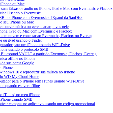
o iPhone ou Mac
s suas faixas de áudio no iPhone, iPad e Mac com Evermusic e Flacbox
 Mac Usando o Evermusic
USB no iPhone com Evermusic e iXpand da SanDisk
no seu iPhone ou Mac
e ouvir música ou gerenciar arquivos nele
Phone, iPad ou Mac com Evermusic e Flacbox
o em nuvem e conectar ao Evermusic, Flacbox ou Evertag
e ou iPad usando o Finder
mputador para um iPhone usando WiFi-Drive
iPhone usando o protocolo SMB
 Bluesound VAULT a partir do Evermusic, Flacbox, Evertag
ica offline no iPhone
s da sua conta Google
o iPhone
Windows 10 e reproduzir sua música no iPhone
ir do WD My Cloud Home
putador para o iPhone sem iTunes usando WiFi-Drive
e quando estiver offline
do iTunes) no meu iPhone
o iPhone usando SMB
 ativar compras no aplicativo usando um código promocional