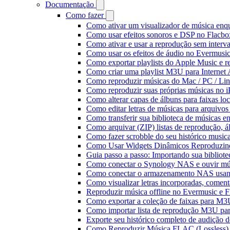
Documentação
Como fazer
Como ativar um visualizador de música enq
Como usar efeitos sonoros e DSP no Flacbo
Como ativar e usar a reprodução sem interv
Como usar os efeitos de áudio no Evermusic:
Como exportar playlists do Apple Music e 
Como criar uma playlist M3U para Internet
Como reproduzir músicas do Mac / PC / L
Como reproduzir suas próprias músicas no 
Como alterar capas de álbuns para faixas loc
Como editar letras de músicas para arquiv
Como transferir sua biblioteca de músicas en
Como arquivar (ZIP) listas de reprodução, ál
Como fazer scrobble do seu histórico music
Como Usar Widgets Dinâmicos Reproduzind
Guia passo a passo: Importando sua bibliot
Como conectar o Synology NAS e ouvir mú
Como conectar o armazenamento NAS usan
Como visualizar letras incorporadas, comen
Reproduzir música offline no Evermusic e Fl
Como exportar a coleção de faixas para M
Como importar lista de reprodução M3U pa
Exporte seu histórico completo de audição 
Como Reproduzir Música FLAC (Lossless)