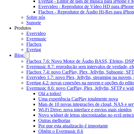
Evertag - Editor de tags de música para iPhone e 
Evervideo - Reprodutor de Vídeo HD para iPhon
Flacbox - Reprodutor de Áudio Hi-Res para iPho
Sobre nós
Suporte
Produtos
Evervideo
Evermusic
Flacbox
Evertag
Blog
Flacbox 7.6: Novo Motor de Áudio BASS, Efeitos, DSP 
Evermusic 8.7: reprodução sem intervalos de verdade, ef
Flacbox 7.4: novo CarPlay, Plex, Jellyfin, Subsonic, SF
Evervideo 1.7: novo Plex, Jellyfin, streaming na nuvem,
Evertag 4.2: novas conexões na nuvem e opções do edito
Evermusic 8.6: novo CarPlay, Plex, Jellyfin, SFTP e widg
Olá a todos!
Uma experiência CarPlay totalmente nova
Mais de 10 novas integrações de cloud, NAS e ser
Wi-Fi Drive: nova interface e envios mais rápidos
Novo widget de letras sincronizadas no ecrã princi
Outras melhorias
Por que esta atualização é importante
Obtém o Evermusic 8.6