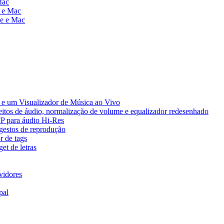
Mac
e e Mac
ne e Mac
e um Visualizador de Música ao Vivo
eitos de áudio, normalização de volume e equalizador redesenhado
TP para áudio Hi-Res
 gestos de reprodução
r de tags
et de letras
vidores
pal