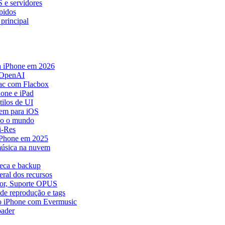
 e servidores
ápidos
principal
a iPhone em 2026
 OpenAI
ac com Flacbox
one e iPad
ilos de UI
em para iOS
do o mundo
i-Res
 iPhone em 2025
música na nuvem
teca e backup
ral dos recursos
dor, Suporte OPUS
de reprodução e tags
o iPhone com Evermusic
ader