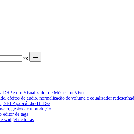
⌘
K
, DSP e um Visualizador de Música ao Vivo
de, efeitos de áudio, normalização de volume e equalizador redesenha
ic, SFTP para áudio Hi-Res
nuvem, gestos de reprodução
 editor de tags
e widget de letras