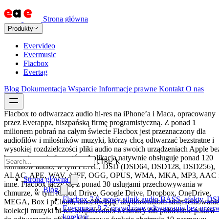
Strona główna
Produkty
Evervideo
Evermusic
Flacbox
Evertag
Blog
Dokumentacja
Wsparcie
Informacje prawne
Kontakt
O nas
Flacbox to odtwarzacz audio hi-res na iPhone’a i Maca, opracowany
przez Everappz, hiszpańską firmę programistyczną. Z ponad 1
milionem pobrań na całym świecie Flacbox jest przeznaczony dla
audiofilów i miłośników muzyki, którzy chcą odtwarzać bezstratne i
wysokiej rozdzielczości pliki audio na swoich urządzeniach Apple be
konwertowania formatów. Aplikacja natywnie obsługuje ponad 120
CTRL K
formatów audio, w tym FLAC, DSD (DSD64, DSD128, DSD256),
ALAC, APE, WAV, AIFF, OGG, OPUS, WMA, MKA, MP3, AAC 
Strona główna
inne. Flacbox łączy się z ponad 30 usługami przechowywania w
Blog
chmurze, w tym iCloud Drive, Google Drive, Dropbox, OneDrive,
Flacbox 7.6: nowy silnik audio BASS, efekty, DS
MEGA, Box i pCloud, umożliwiając użytkownikom strumieniowani
Evermusic 8.7: prawdziwe odtwarzanie bez przerw,
kolekcji muzyki hi-res bezpośrednio z chmury lub pobieranie plików
korektor