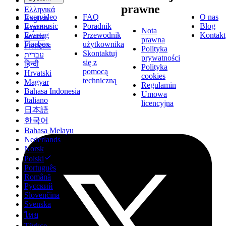
Deutsch
prawne
Ελληνικά
Evervideo
FAQ
O nas
English
Evermusic
Poradnik
Blog
Español
Nota
Evertag
Przewodnik
Kontakt
Suomi
prawna
Flacbox
użytkownika
Français
Polityka
Skontaktuj
עברית
prywatności
się z
हिन्दी
Polityka
pomocą
Hrvatski
cookies
techniczną
Magyar
Regulamin
Bahasa Indonesia
Umowa
Italiano
licencyjna
日本語
한국어
Bahasa Melayu
Nederlands
Norsk
Polski
Português
Română
Русский
Slovenčina
Svenska
ไทย
Türkçe