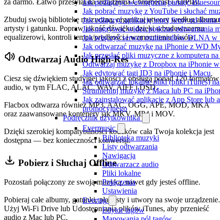
za darmo. Łatwo przesyłaj na urządzenia Chromecast i AirPlay.
Jak podłączyć wewnętrzną pamięć Bluesoun
Jak pobrać muzykę z YouTube i słuchać muz
Zbuduj swoją bibliotekę muzyczną, organizuj utwory według albumu
Jak odłączyć aplikację innej firmy od konta
artysty i gatunku. Popraw jakość dźwięku dzięki wbudowanemu
Jak nagrywać wideo podczas odtwarzania m
equalizerowi, kontroli tempa/prędkości i wzmocnieniu basów.
Jak włączyć serwer multimediów DLNA w 
Jak odtwarzać muzykę na iPhonie z WD 
Jak przesłać pliki muzyczne z komputera n
Odtwarzaj Audio High-Res
Odtwarzaj muzykę z Dropbox na iPhonie w t
Jak edytować tagi ID3 na iPhonie i Macu
Ciesz się dźwiękiem studyjnej jakości z obsługą ponad 120 formatów
Jak odtwarzać lokalne pliki (pliki iTunes) 
audio, w tym FLAC, ALAC, WAV, AIFF i DSD.
Strumieniuj muzykę z Maca lub PC na iPh
Jak zainstalować aplikację z App Store lu
Flacbox odtwarza również MP3, AAC, OGG, APE, MOD, MKA
promocyjnego
oraz zaawansowane kontenery jak MKV, MP4 i MOV.
Podręcznik użytkownika
Evermusic
Dzięki szerokiej kompatybilności kodeków cała Twoja kolekcja jest
Biblioteka muzyki
dostępna — bez konieczności konwersji.
Listy odtwarzania
Nawigacja
Pobierz i Słuchaj Offline
Odtwarzacz audio
Pliki lokalne
Pozostań połączony ze swoją muzyką, nawet gdy jesteś offline.
Połączenia
Ustawienia
Pobieraj całe albumy, gatunki, playlisty i utwory na swoje urządzenie.
Evertag
Użyj Wi-Fi Drive lub Udostępniania plików iTunes, aby przenieść
Edytor tagów
audio z Mac lub PC.
Mapowania pól tagów