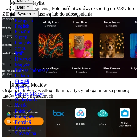
Light
Menedżer Playlist
Čeština
Dark
Twórz playlisty, zmieniaj kolejność utworów, eksportuj do M3U lub
Dansk
ZIP jako kopię zapasową lub do udostępniania.
System
Deutsch
Ελληνικά
English
Español
Suomi
Français
עברית
हिन्दी
Hrvatski
Magyar
Bahasa Indonesia
Italiano
日本語
Biblioteka Mediów
한국어
Organizuj utwory według albumu, artysty lub gatunku za pomocą
Bahasa Melayu
tagów audio i metadanych.
Nederlands
Norsk
Polski
Português
Română
Русский
Slovenčina