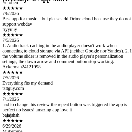
7/6/2026
Best app for music…but please add Drime cloud because they do not
support webdav
fryyuuy
★★★★★
7/5/2026
1. Audio track caching in the audio player doesn't work when
connecting to cloud storage via API (neither Google nor Yandex). 2. I
the volume slider is removed in the audio player's personalization
settings, the down arrow and comment button stop working.
Ackerman24121998
★★★★★
7/5/2026
Everything fits my demanđ
tattguy.com
★★★★★
7/1/2026
had to change this review the repeat button was triggered the app is
perfect no issues! amazing app love it
bajajshsh
★★★★★
6/29/2026
Mükemmel
the Truth509