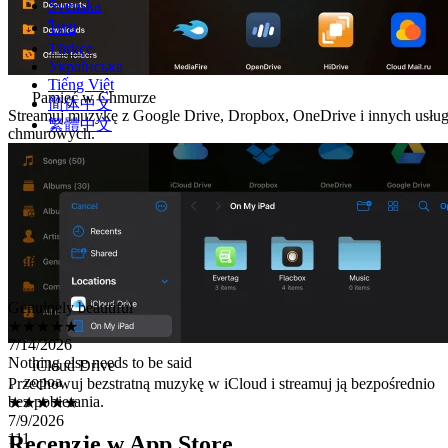
Svenska
ไทย
Türkçe
Українська
Tiếng Việt
Pamięć w Chmurze
简体中文
Streamuj muzykę z Google Drive, Dropbox, OneDrive i innych usłu
繁體中文
chmurowych.
Genuinely beautiful
★★★★★
7/14/2026
Nothing else needs to be said
。zopoa
iCloud Drive
★★★★★
Przechowuj bezstratną muzykę w iCloud i streamuj ją bezpośrednio
7/9/2026
bez pobierania.
111
Yerohen
Recenzje w App Store
★★★★★