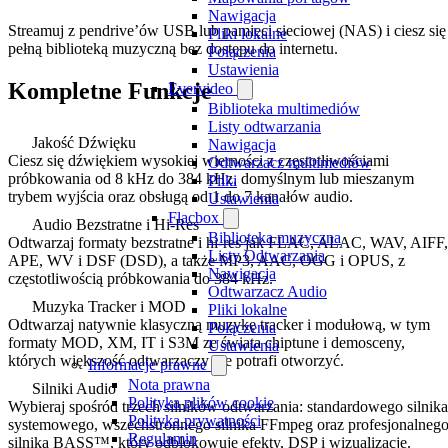
Nawigacja
Streamuj z pendrive’ów USB lub pamięci sieciowej (NAS) i ciesz się
Pliki lokalne
pełną biblioteką muzyczną bez dostępu do internetu.
Połączenia
Ustawienia
Kompletne Funkcje
Evervideo
Biblioteka multimediów
Listy odtwarzania
Jakość Dźwięku
Nawigacja
Ciesz się dźwiękiem wysokiej wierności z częstotliwościami
Odtwarzacz multimediów
próbkowania od 8 kHz do 384 kHz, domyślnym lub mieszanym
Pliki
trybem wyjścia oraz obsługą od 1 do 7 kanałów audio.
Ustawienia
Flacbox
Audio Bezstratne i Hi-Res
Biblioteka muzyczna
Odtwarzaj formaty bezstratne i hi-res jak FLAC, ALAC, WAV, AIFF,
Listy Odtwarzania
APE, WV i DSF (DSD), a także MP3, AAC, OGG i OPUS, z
Nawigacja
częstotliwością próbkowania do 384 kHz.
Odtwarzacz Audio
Muzyka Tracker i MOD
Pliki lokalne
Odtwarzaj natywnie klasyczną muzykę tracker i modułową, w tym
Połączenia
formaty MOD, XM, IT i S3M ze świata chiptune i demosceny,
Ustawienia
których większość odtwarzaczy nie potrafi otworzyć.
Informacje prawne
Nota prawna
Silniki Audio
Polityka plików cookie
Wybieraj spośród trzech silników odtwarzania: standardowego silnika
Polityka prywatności
systemowego, wszechstronnego silnika FFmpeg oraz profesjonalneg
Regulamin
silnika BASS™, który odblokowuje efekty, DSP i wizualizacje.