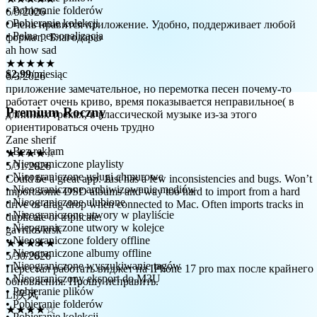
Очень нравится приложение. Удобно, поддерживает любой
• Pobieranie folderów
формат . Благодарю
• Pobieranie kolekcji
ah how sad
• Pełna personalizacja
★★★★★
6/3/2026
приложение замечательное, но перемотка песен почему-то
$2,99
/miesiąc
работает очень криво, время показывается неправильное( в
длинных треках, в классической музыке из-за этого
ориентироваться очень трудно
Premium Roczny
Zane sherif
★★★★☆
5/31/2026
• Bez reklam
Could be a great app. Just has a few inconsistencies and bugs. Won’t
• Nieograniczone playlisty
import some DSD albums and way too hard to import from a hard
• Nieograniczone usługi chmurowe
drive or drag drop when connected to Mac. Often imports tracks in
• Nieograniczone archiwizowanie mediów
duplicate or triplicate.
• Nieograniczone ulubione
gavrilovkrsk
• Nieograniczone utwory w playliście
★★★★★
• Nieograniczone utwory w kolejce
5/30/2026
• Nieograniczone foldery offline
Перестал работать виджет на IPhone 17 pro max после крайнего
• Nieograniczone albumy offline
обновления. Прошу исправить.
• Nieograniczone wyszukiwanie tagów
Li疾风
• Nieograniczony eksport do M3U
★★★★☆
• Pobieranie plików
5/30/2026
• Pobieranie folderów
真心希望开发者能重视这一点，多多修复bug，导入歌曲时可能
• Pobieranie kolekcji