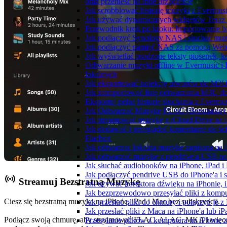
oraz przenieść na inne urządzenie
Jak scrobblować historię muzyki z Evermusi
Jak używać dynamicznych widgetów Teraz 
Przewodnik krok po kroku: Importowanie bi
Jak podłączyć Synology NAS i słuchać muz
Jak podłączyć pamięć NAS za pomocą WebD
Jak wyświetlać osadzone teksty piosenek, k
Odtwarzanie muzyki offline w Evermusic i F
lokalnych
Jak eksportować kolekcję utworów do M3U
Jak zaimportować listę odtwarzania M3U do
Eksportuj pełną historię słuchania z Evermu
Jak Odtwarzać Muzykę FLAC (Bezstratną)
Jak streamować muzykę z iCloud Drive na 
Jak dodawać i przeglądać komentarze do śc
Flacbox
Jak odtwarzac lokalna muzyke zapisana na 
Jak odtwarzać muzykę z pendrive'a USB na
Jak słuchać audiobooków na iPhone, iPad 
Jak podłączyć pendrive USB do iPhone'a i s
Streamuj Bezstratną Muzykę
Jak używać korektora dźwięku na iPhonie, 
Jak bezprzewodowo przesyłać pliki z komp
Ciesz się bezstratną muzyką na iPhone, iPad i Mac bez subskrypcji.
Jak przesłać pliki do chmury i połączyć je 
Jak przesłać pliki z Maca na iPhone'a lub i
Podłącz swoją chmurę, aby streamować FLAC, ALAC, MKA i więc
Przesyłanie plików z komputera na iPhone