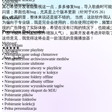
闪退；界面也有bug，尤其是上个版本更新（针对于iOS 26）
• Pełna personalizacja
后，尤其明显，整体来说还是挺不错的。 当然，这款软件我认
为偏向于专业级，我是完全会使用的，但在使用过程中，频繁
$19,99
/rok
现的广告降低了实际体验，希望在没有订阅的情况下，也能减
广告（或许能为这款软件增加人气）。如果开发者考虑并听取
这些意见，我觉得这将会是一款顶流的音频播放器！
Premium Dożywotni
Mohnauf
★★★★★
5/26/2026
• Bez reklam
التطبيق ممتاز
• Nieograniczone playlisty
• Nieograniczone usługi chmurowe
• Nieograniczone archiwizowanie mediów
• Nieograniczone ulubione
• Nieograniczone utwory w playliście
• Nieograniczone utwory w kolejce
• Nieograniczone foldery offline
• Nieograniczone albumy offline
• Nieograniczone wyszukiwanie tagów
• Nieograniczony eksport do M3U
• Pobieranie plików
• Pobieranie folderów
• Pobieranie kolekcji
• Pełna personalizacja