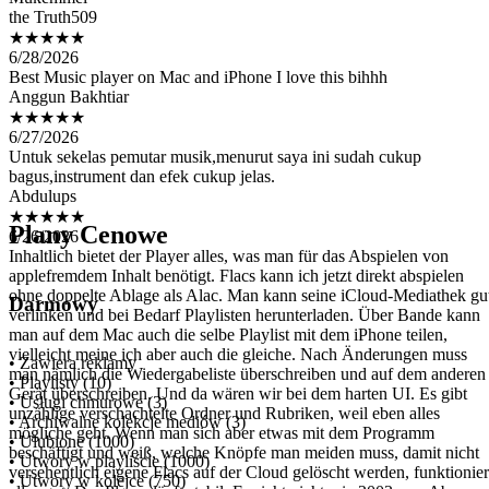
★★★★★
6/28/2026
Best Music player on Mac and iPhone I love this bihhh
Anggun Bakhtiar
★★★★★
6/27/2026
Untuk sekelas pemutar musik,menurut saya ini sudah cukup
bagus,instrument dan efek cukup jelas.
Abdulups
★★★★★
6/26/2026
Inhaltlich bietet der Player alles, was man für das Abspielen von
Plany Cenowe
applefremdem Inhalt benötigt. Flacs kann ich jetzt direkt abspielen
ohne doppelte Ablage als Alac. Man kann seine iCloud-Mediathek gu
verlinken und bei Bedarf Playlisten herunterladen. Über Bande kann
man auf dem Mac auch die selbe Playlist mit dem iPhone teilen,
Darmowy
vielleicht meine ich aber auch die gleiche. Nach Änderungen muss
man nämlich die Wiedergabeliste überschreiben und auf dem anderen
Gerät überschreiben. Und da wären wir bei dem harten UI. Es gibt
• Zawiera reklamy
unzählige verschachtelte Ordner und Rubriken, weil eben alles
• Playlisty (10)
mögliche geht. Wenn man sich aber etwas mit dem Programm
• Usługi chmurowe (3)
beschäftigt und weiß, welche Knöpfe man meiden muss, damit nicht
• Archiwalne kolekcje mediów (3)
versehentlich eigene Flacs auf der Cloud gelöscht werden, funktionier
• Ulubione (1000)
alles gut. Der Player läuft stabil. Es sieht nicht wie 2003 aus. Aber
• Utwory w playliście (1000)
eben auch nicht ganz wie 2026. Sehr gute App ! Lob an die
• Utwory w kolejce (750)