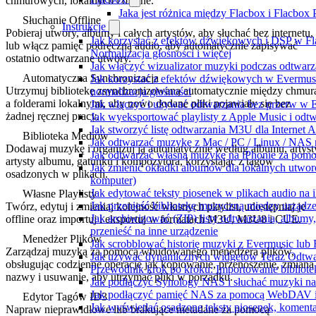
chmurowych, lokalnych i offline.
Jaka jest różnica między Flacbox i Flacbox
Słuchanie Offline
Instrukcje
Pobieraj utwory, albumy i całych artystów, aby słuchać bez internetu,
Jak korzystać z efektów dźwiękowych i DSP w Fl
lub włącz pamięć podręczną audio, aby automatycznie zapisywać
Normalizacja głośności i więcej
ostatnio odtwarzane utwory.
Jak włączyć wizualizator muzyki podczas odtwarz
Automatyczna Synchronizacja
Jak korzystać z efektów dźwiękowych w Evermusic:
Utrzymuj bibliotekę zsynchronizowaną automatycznie między chmur
normalizacja głośności
a folderami lokalnymi, aby nowo dodane pliki pojawiały się bez
Jak włączyć i używać odtwarzania bez przerw w 
żadnej ręcznej pracy.
Jak wyeksportować playlisty z Apple Music i odt
Jak stworzyć listę odtwarzania M3U dla Internet 
Biblioteka Mediów
Jak odtwarzać muzykę z Mac / PC / Linux / NAS
Dodawaj muzykę i organizuj ją automatycznie według albumu, artyst
Jak odtwarzać własną muzykę na iPhonie za pom
artysty albumu, gatunku i kompozytora, korzystając z tagów
Jak zmienić okładki albumów dla lokalnych utworó
osadzonych w plikach.
komputer)
Jak edytować teksty piosenek w plikach audio n
Własne Playlisty
Jak przenieść bibliotekę muzyczną między urząd
Twórz, edytuj i zmieniaj kolejność własnych playlist, udostępniaj je
Jak archiwizować (ZIP) listy odtwarzania, album
offline oraz importuj i eksportuj w formatach M3U, M3U8 i CUE.
przenieść na inne urządzenie
Menedżer Plików
Jak scrobblować historię muzyki z Evermusic lub 
Zarządzaj muzyką za pomocą wbudowanego menedżera plików,
Jak używać dynamicznych widgetów Teraz Odtwar
obsługując codzienne operacje jak kopiowanie, przenoszenie, zmiana
Przewodnik krok po kroku: Importowanie bibliote
nazwy i usuwanie, aby utrzymać pliki w porządku.
Jak podłączyć Synology NAS i słuchać muzyki na
Jak podłączyć pamięć NAS za pomocą WebDAV i 
Edytor Tagów ID3
Jak wyświetlać osadzone teksty piosenek, komenta
Napraw nieprawidłowe lub brakujące metadane za pomocą