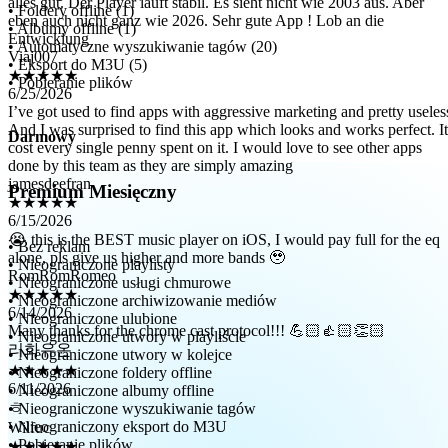
Entwicklung
• Foldery offline (1)
Viaj007
• Albumy offline (1)
★★★★★
• Automatyczne wyszukiwanie tagów (20)
6/25/2026
• Eksport do M3U (5)
I’ve got used to find apps with aggressive marketing and pretty useles
• Pobieranie plików
And I was surprised to find this app which looks and works perfect. It
cost every single penny spent on it. I would love to see other apps
done by this team as they are simply amazing
Darmowy
jamesdeefran
★★★★★
6/15/2026
Premium Miesięczny
😭 this is the BEST music player on iOS, I would pay full for the eq
alone, pls give us higher and more bands 🥹
RomRomRomeo
• Bez reklam
★★★★★
• Nieograniczone playlisty
6/14/2026
• Nieograniczone usługi chmurowe
Many thanks for the chrome cast protocol!!! 💪🏻👍🏻👏🏻
• Nieograniczone archiwizowanie mediów
리화유온
• Nieograniczone ulubione
• Nieograniczone utwory w playliście
★★★★★
• Nieograniczone utwory w kolejce
6/11/2026
• Nieograniczone foldery offline
ㅎ
• Nieograniczone albumy offline
Wilfuc
• Nieograniczone wyszukiwanie tagów
★★★★★
• Nieograniczony eksport do M3U
6/9/2026
• Pobieranie plików