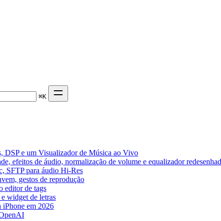
⌘
K
, DSP e um Visualizador de Música ao Vivo
de, efeitos de áudio, normalização de volume e equalizador redesenha
ic, SFTP para áudio Hi-Res
nuvem, gestos de reprodução
 editor de tags
e widget de letras
a iPhone em 2026
 OpenAI