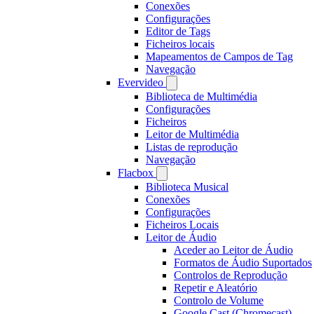
Conexões
Configurações
Editor de Tags
Ficheiros locais
Mapeamentos de Campos de Tag
Navegação
Evervideo
Biblioteca de Multimédia
Configurações
Ficheiros
Leitor de Multimédia
Listas de reprodução
Navegação
Flacbox
Biblioteca Musical
Conexões
Configurações
Ficheiros Locais
Leitor de Áudio
Aceder ao Leitor de Áudio
Formatos de Áudio Suportados
Controlos de Reprodução
Repetir e Aleatório
Controlo de Volume
Google Cast (Chromecast)