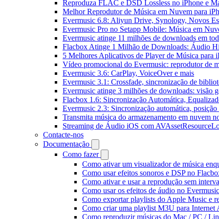
Reproduza FLAC e DSD Lossless no iPhone e M
Melhor Reprodutor de Música em Nuvem para iPh
Evermusic 6.8: Aliyun Drive, Synology, Novos Est
Evermusic Pro no Setapp Mobile: Música em Nuv
Evermusic atinge 11 milhões de downloads em to
Flacbox Atinge 1 Milhão de Downloads: Áudio H
5 Melhores Aplicativos de Player de Música para
Vídeo promocional do Evermusic: reprodutor de 
Evermusic 3.6: CarPlay, VoiceOver e mais
Evermusic 3.1: Crossfade, sincronização de biblio
Evermusic atinge 3 milhões de downloads: visão ge
Flacbox 1.6: Sincronização Automática, Equaliza
Evermusic 2.3: Sincronização automática, posição 
Transmita música do armazenamento em nuvem n
Streaming de Áudio iOS com AVAssetResourceLo
Contacte-nos
Documentação
Como fazer
Como ativar um visualizador de música enq
Como usar efeitos sonoros e DSP no Flacbo
Como ativar e usar a reprodução sem interv
Como usar os efeitos de áudio no Evermusic:
Como exportar playlists do Apple Music e 
Como criar uma playlist M3U para Internet
Como reproduzir músicas do Mac / PC / L