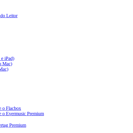
do Leitor
 e iPad)
vo Mac)
 Mac)
e o Flacbox
c e o Evermusic Premium
vertag Premium