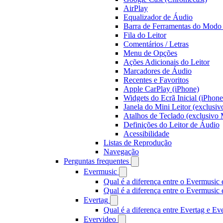
AirPlay
Equalizador de Áudio
Barra de Ferramentas do Modo 
Fila do Leitor
Comentários / Letras
Menu de Opções
Ações Adicionais do Leitor
Marcadores de Áudio
Recentes e Favoritos
Apple CarPlay (iPhone)
Widgets do Ecrã Inicial (iPhone
Janela do Mini Leitor (exclusi
Atalhos de Teclado (exclusivo
Definições do Leitor de Áudio
Acessibilidade
Listas de Reprodução
Navegação
Perguntas frequentes
Evermusic
Qual é a diferença entre o Evermusic 
Qual é a diferença entre o Evermusi
Evertag
Qual é a diferença entre Evertag e E
Evervideo