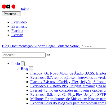
Início
Produtos
Evervideo
Evermusic
Flacbox
Evertag
Blog
Documentação
Suporte
Legal
Contacto
Sobre
⌘
K
Início
Blog
Flacbox 7.6: Novo Motor de Áudio BASS, Efeitos
Evermusic 8.7: reprodução sem intervalos de verda
Flacbox 7.4: novo CarPlay, Plex, Jellyfin, Subson
Evervideo 1.7: novo Plex, Jellyfin, streaming na 
Evertag 4.2: novas conexões na nuvem e opções do
Evermusic 8.6: novo CarPlay, Plex, Jellyfin, SFTP 
Melhores Reprodutores de Música em Nuvem par
Exportar Posts do Blog Wix para Markdown com