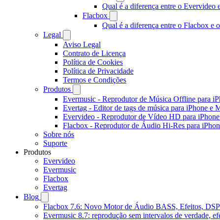
Qual é a diferença entre o Evervideo
Flacbox
Qual é a diferença entre o Flacbox e
Legal
Aviso Legal
Contrato de Licença
Política de Cookies
Política de Privacidade
Termos e Condições
Produtos
Evermusic - Reprodutor de Música Offline para i
Evertag - Editor de tags de música para iPhone e 
Evervideo - Reprodutor de Vídeo HD para iPhon
Flacbox - Reprodutor de Áudio Hi-Res para iPho
Sobre nós
Suporte
Produtos
Evervideo
Evermusic
Flacbox
Evertag
Blog
Flacbox 7.6: Novo Motor de Áudio BASS, Efeitos, DSP 
Evermusic 8.7: reprodução sem intervalos de verdade, ef