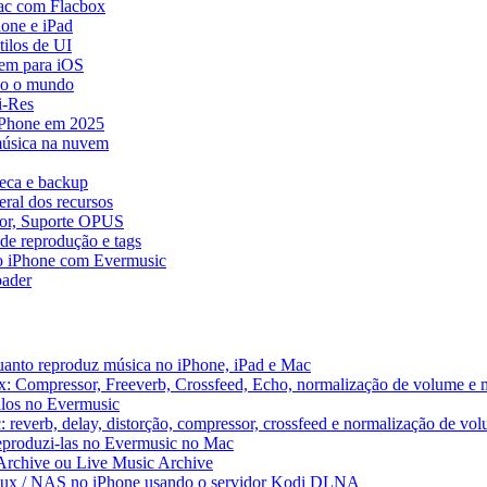
ac com Flacbox
one e iPad
ilos de UI
em para iOS
do o mundo
i-Res
 iPhone em 2025
música na nuvem
teca e backup
ral dos recursos
dor, Suporte OPUS
de reprodução e tags
o iPhone com Evermusic
ader
uanto reproduz música no iPhone, iPad e Mac
x: Compressor, Freeverb, Crossfeed, Echo, normalização de volume e 
alos no Evermusic
 reverb, delay, distorção, compressor, crossfeed e normalização de vo
reproduzi-las no Evermusic no Mac
 Archive ou Live Music Archive
inux / NAS no iPhone usando o servidor Kodi DLNA