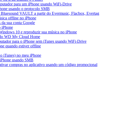
mputador para um iPhone usando WiFi-Drive
iPhone usando o protocolo SMB
 Bluesound VAULT a partir do Evermusic, Flacbox, Evertag
ica offline no iPhone
s da sua conta Google
o iPhone
Windows 10 e reproduzir sua música no iPhone
ir do WD My Cloud Home
putador para o iPhone sem iTunes usando WiFi-Drive
e quando estiver offline
do iTunes) no meu iPhone
o iPhone usando SMB
 ativar compras no aplicativo usando um código promocional