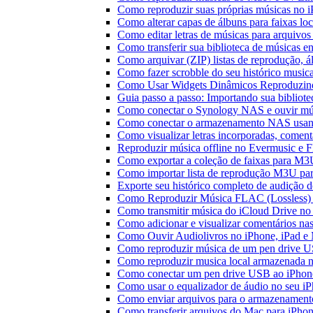
Como reproduzir suas próprias músicas no 
Como alterar capas de álbuns para faixas loc
Como editar letras de músicas para arquiv
Como transferir sua biblioteca de músicas en
Como arquivar (ZIP) listas de reprodução, ál
Como fazer scrobble do seu histórico music
Como Usar Widgets Dinâmicos Reproduzind
Guia passo a passo: Importando sua bibliot
Como conectar o Synology NAS e ouvir mú
Como conectar o armazenamento NAS usan
Como visualizar letras incorporadas, comen
Reproduzir música offline no Evermusic e Fl
Como exportar a coleção de faixas para M
Como importar lista de reprodução M3U pa
Exporte seu histórico completo de audição 
Como Reproduzir Música FLAC (Lossless)
Como transmitir música do iCloud Drive n
Como adicionar e visualizar comentários na
Como Ouvir Audiolivros no iPhone, iPad e
Como reproduzir música de um pen drive 
Como reproduzir musica local armazenada 
Como conectar um pen drive USB ao iPhone 
Como usar o equalizador de áudio no seu i
Como enviar arquivos para o armazenament
Como transferir arquivos do Mac para iPhon