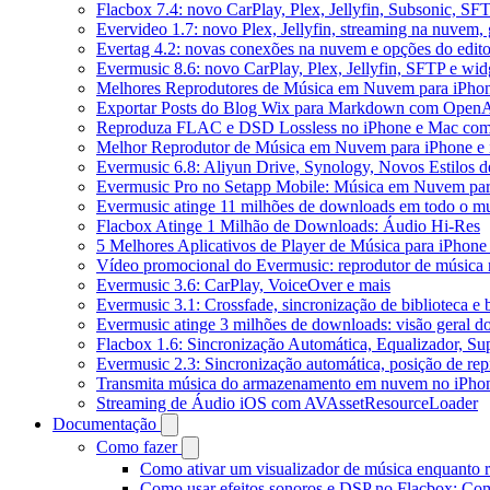
Flacbox 7.4: novo CarPlay, Plex, Jellyfin, Subsonic, SF
Evervideo 1.7: novo Plex, Jellyfin, streaming na nuvem,
Evertag 4.2: novas conexões na nuvem e opções do edito
Evermusic 8.6: novo CarPlay, Plex, Jellyfin, SFTP e widg
Melhores Reprodutores de Música em Nuvem para iPho
Exportar Posts do Blog Wix para Markdown com Open
Reproduza FLAC e DSD Lossless no iPhone e Mac com
Melhor Reprodutor de Música em Nuvem para iPhone e 
Evermusic 6.8: Aliyun Drive, Synology, Novos Estilos d
Evermusic Pro no Setapp Mobile: Música em Nuvem pa
Evermusic atinge 11 milhões de downloads em todo o 
Flacbox Atinge 1 Milhão de Downloads: Áudio Hi-Res
5 Melhores Aplicativos de Player de Música para iPhon
Vídeo promocional do Evermusic: reprodutor de música
Evermusic 3.6: CarPlay, VoiceOver e mais
Evermusic 3.1: Crossfade, sincronização de biblioteca e
Evermusic atinge 3 milhões de downloads: visão geral do
Flacbox 1.6: Sincronização Automática, Equalizador, S
Evermusic 2.3: Sincronização automática, posição de rep
Transmita música do armazenamento em nuvem no iPho
Streaming de Áudio iOS com AVAssetResourceLoader
Documentação
Como fazer
Como ativar um visualizador de música enquanto 
Como usar efeitos sonoros e DSP no Flacbox: Com