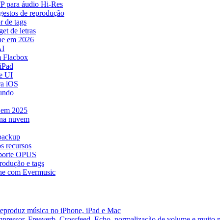
TP para áudio Hi-Res
 gestos de reprodução
r de tags
et de letras
ne em 2026
AI
 Flacbox
iPad
e UI
ra iOS
mundo
e em 2025
 na nuvem
 backup
s recursos
uporte OPUS
rodução e tags
ne com Evermusic
reproduz música no iPhone, iPad e Mac
pressor, Freeverb, Crossfeed, Echo, normalização de volume e muito 