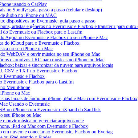
iPhone usando o CarPlay
ais no Spotify: guia passo a passo (celular e desktop)
os de áudio no iPhone ou MAC
tre dispositivos no Evermusic: guia passo a passo
buns, artistas e gêneros no Evermusic e Flacbox e transferir para outro 
al do Evermusic ou Flacbox para o Last.fm
o Agora no Evermusic e Flacbox no seu iPhone e Mac
eca do iCloud para o Evermusic e Flacbox
sica no seu iPhone ou Mac
do WebDAV e ouvir música no seu iPhone ou Mac
tários e arquivos LRC para músicas no iPhone ou Mac
acbox: baixar e sincronizar da nuvem para arquivos locais
3U, CSV e TXT no Evermusic e Flacbox
ra Evermusic e Flacbox
do Evermusic e Flacbox para o Last.fm
 no Meu iPhone
o iPhone ou Mac
s suas faixas de áudio no iPhone, iPad e Mac com Evermusic e Flacbox
 Mac Usando o Evermusic
USB no iPhone com Evermusic e iXpand da SanDisk
no seu iPhone ou Mac
e ouvir música ou gerenciar arquivos nele
Phone, iPad ou Mac com Evermusic e Flacbox
o em nuvem e conectar ao Evermusic, Flacbox ou Evertag
e ou iPad usando o Finder