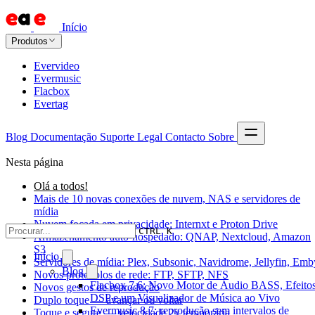
Início
Produtos
Evervideo
Evermusic
Flacbox
Evertag
Blog
Documentação
Suporte
Legal
Contacto
Sobre
Nesta página
Olá a todos!
Mais de 10 novas conexões de nuvem, NAS e servidores de
mídia
Nuvem focada em privacidade: Internxt e Proton Drive
CTRL K
Armazenamento auto-hospedado: QNAP, Nextcloud, Amazon
S3
Início
Servidores de mídia: Plex, Subsonic, Navidrome, Jellyfin, Emb
Blog
Novos protocolos de rede: FTP, SFTP, NFS
Flacbox 7.6: Novo Motor de Áudio BASS, Efeitos
Novos gestos de reprodução
DSP e um Visualizador de Música ao Vivo
Duplo toque — avançar ou voltar
Evermusic 8.7: reprodução sem intervalos de
Toque e segure — velocidade 2x temporária