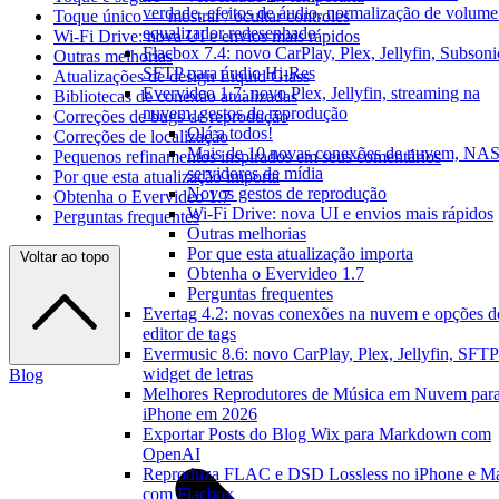
verdade, efeitos de áudio, normalização de volume
Toque único — mostrar / ocultar controles
equalizador redesenhado
Wi-Fi Drive: nova UI e envios mais rápidos
Flacbox 7.4: novo CarPlay, Plex, Jellyfin, Subsoni
Outras melhorias
SFTP para áudio Hi-Res
Atualizações de design Liquid Glass
Evervideo 1.7: novo Plex, Jellyfin, streaming na
Bibliotecas de conexão atualizadas
nuvem, gestos de reprodução
Correções de bugs de reprodução
Olá a todos!
Correções de localização
Mais de 10 novas conexões de nuvem, NAS
Pequenos refinamentos inspirados em seus comentários
servidores de mídia
Por que esta atualização importa
Novos gestos de reprodução
Obtenha o Evervideo 1.7
Wi-Fi Drive: nova UI e envios mais rápidos
Perguntas frequentes
Outras melhorias
Por que esta atualização importa
Voltar ao topo
Obtenha o Evervideo 1.7
Perguntas frequentes
Evertag 4.2: novas conexões na nuvem e opções d
editor de tags
Evermusic 8.6: novo CarPlay, Plex, Jellyfin, SFTP
widget de letras
Blog
Melhores Reprodutores de Música em Nuvem par
iPhone em 2026
Exportar Posts do Blog Wix para Markdown com
OpenAI
Reproduza FLAC e DSD Lossless no iPhone e M
com Flacbox