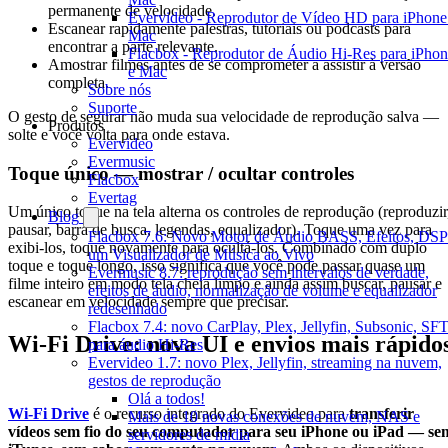
permanente de velocidade.
Evervideo - Reprodutor de Vídeo HD para iPhone
Escanear rapidamente palestras, tutoriais ou podcasts para
Mac
encontrar a parte relevante.
Flacbox - Reprodutor de Áudio Hi-Res para iPho
Amostrar filmes antes de se comprometer a assistir à versão
e Mac
completa.
Sobre nós
Suporte
O gesto de segurar não muda sua velocidade de reprodução salva —
Produtos
solte e você volta para onde estava.
Evervideo
Evermusic
Toque único — mostrar / ocultar controles
Flacbox
Evertag
Um único toque na tela alterna os controles de reprodução (reproduzir
Blog
pausar, barra de busca, legendas, equalizador). Toque uma vez para
Flacbox 7.6: Novo Motor de Áudio BASS, Efeitos, DSP
exibi-los, toque novamente para ocultá-los. Combinado com duplo
um Visualizador de Música ao Vivo
toque e toque longo, isso significa que você pode passar quase um
Evermusic 8.7: reprodução sem intervalos de verdade,
filme inteiro em modo tela cheia limpo e ainda assim buscar, pausar e
efeitos de áudio, normalização de volume e equalizador
escanear em velocidade sempre que precisar.
redesenhado
Flacbox 7.4: novo CarPlay, Plex, Jellyfin, Subsonic, SF
Wi-Fi Drive: nova UI e envios mais rápido
para áudio Hi-Res
Evervideo 1.7: novo Plex, Jellyfin, streaming na nuvem,
gestos de reprodução
Olá a todos!
Wi-Fi Drive
é o recurso integrado do Evervideo para
transferir
Mais de 10 novas conexões de nuvem, NAS e
vídeos sem fio do seu computador para seu iPhone ou iPad — se
servidores de mídia