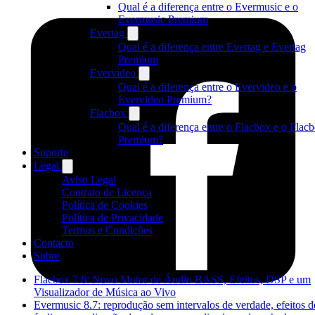
Qual é a diferença entre o Evermusic e o
Evermusic Premium
Evertag
Qual é a diferença entre Evertag e Evertag
Premium
Evervideo
Qual é a diferença entre o Evervideo e o
Evervideo Premium?
Flacbox
Qual é a diferença entre o Flacbox e o Flac
Premium?
Suporte
Legal
Aviso Legal
Contrato de Licença
Política de Cookies
Política de Privacidade
Termos e Condições
Contacto
Sobre
Flacbox 7.6: Novo Motor de Áudio BASS, Efeitos, DSP e um
Visualizador de Música ao Vivo
Evermusic 8.7: reprodução sem intervalos de verdade, efeitos d