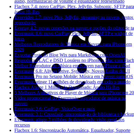
áudio, normalização de volume e equalizador redesenhado
Flacbox 7.4: novo CarPlay, Plex, Jellyfin, Subsonic, SFTP para
áudio Hi-Res
Evervideo 1.7: novo Plex, Jellyfin, streaming na nuvem, gestos
reprodução
Evertag 4.2: novas conexões na nuvem e opções do editor de t
Evermusic 8.6: novo CarPlay, Plex, Jellyfin, SFTP e widget de
letras
Melhores Reprodutores de Música em Nuvem para iPhone em
2026
Exportar Posts do Blog Wix para Markdown com OpenAI
Reproduza FLAC e DSD Lossless no iPhone e Mac com Flac
Melhor Reprodutor de Música em Nuvem para iPhone e iPad
Evermusic 6.8: Aliyun Drive, Synology, Novos Estilos de UI
Evermusic Pro no Setapp Mobile: Música em Nuvem para iOS
Evermusic atinge 11 milhões de downloads em todo o mundo
Flacbox Atinge 1 Milhão de Downloads: Áudio Hi-Res
5 Melhores Aplicativos de Player de Música para iPhone em 2
Vídeo promocional do Evermusic: reprodutor de música na
nuvem
Evermusic 3.6: CarPlay, VoiceOver e mais
Evermusic 3.1: Crossfade, sincronização de biblioteca e backu
Evermusic atinge 3 milhões de downloads: visão geral dos
recursos
Flacbox 1.6: Sincronização Automática, Equalizador, Suporte