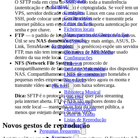
Navegação
O SFTP roda em cima do SSH, então toda a transferência
Evertag
(autenticação e dados de vídeo) é criptografada. Se você tem u
Conexões
VPS, servidor dedicado ou máquina Linux em casa com acesso
Configurações
SSH, pode colocar uma pasta de vídeos nele e transmitir pela
Editor de Tags
internet pública sem expor mais nada. Suporta autenticação por
Ficheiros locais
senha e por chave.
Mapeamentos de Campos de Tag
FTP
— o padrão de longa data para transferência de arquivos.
Navegação
Útil se seu
NAS doméstico
(Synology mais antigo, ASUS, D-
Evervideo
Link, TerraMaster ou dispositivos genéricos) expõe um servido
FTP, mas não tem integração nativa de API. Melhor usado
Biblioteca de Multimédia
dentro da sua rede local.
Configurações
NFS (Network File System)
— o protocolo de
Ficheiros
compartilhamento de fato no Linux e na maioria dos dispositiv
Leitor de Multimédia
NAS. Compartilhamentos NFS são comuns em homelabs e
Listas de reprodução
pequenas redes empresariais; o Evervideo agora os monta e
Navegação
transmite vídeo em 4K e HD com baixa sobrecarga.
Flacbox
Biblioteca Musical
Dica:
SFTP é o protocolo que você quer para streaming
Conexões
pela internet aberta. FTP e NFS são melhores dentro da
Configurações
sua rede local — mantenha-os fora da internet pública, a
Ficheiros Locais
menos que estejam dentro de uma VPN.
Leitor de Áudio
Listas de Reprodução
Novos gestos de reprodução
Navegação
Perguntas frequentes
Evermusic