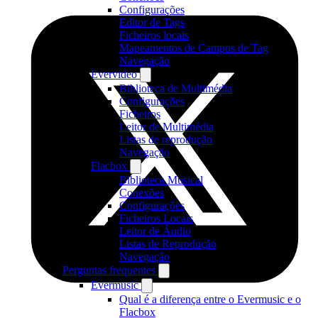
Configurações
Editor de Tags
Ficheiros locais
Mapeamentos de Campos de Tag
Navegação
Evervideo
Biblioteca de Multimédia
Configurações
Ficheiros
Leitor de Multimédia
Listas de reprodução
Navegação
Flacbox
Biblioteca Musical
Conexões
Configurações
Ficheiros Locais
Leitor de Áudio
Listas de Reprodução
Navegação
Perguntas frequentes
Evermusic
Qual é a diferença entre o Evermusic e o
Flacbox