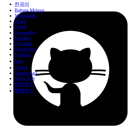
한국어
Bahasa Melayu
Nederlands
Norsk
Polski
Português
Română
Русский
Slovenčina
Svenska
ไทย
Türkçe
Українська
Tiếng Việt
简体中文
繁體中文