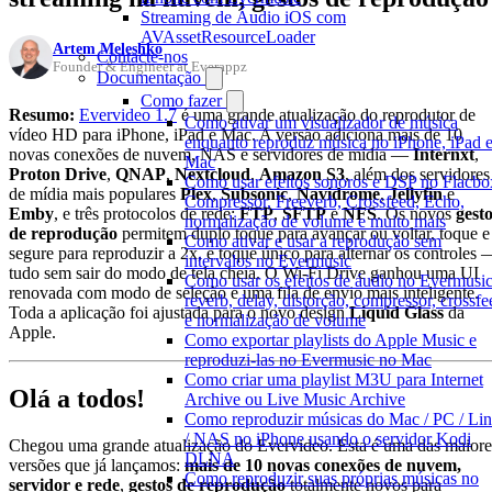
Streaming de Áudio iOS com
AVAssetResourceLoader
Artem Meleshko
Contacte-nos
Founder & Engineer at Everappz
Documentação
Como fazer
Resumo:
Evervideo 1.7
é uma grande atualização do reprodutor de
Como ativar um visualizador de música
vídeo HD para iPhone, iPad e Mac. A versão adiciona mais de 10
enquanto reproduz música no iPhone, iPad 
novas conexões de nuvem, NAS e servidores de mídia —
Internxt
,
Mac
Proton Drive
,
QNAP
,
Nextcloud
,
Amazon S3
, além dos servidores
Como usar efeitos sonoros e DSP no Flacbo
de mídia mais populares
Plex
,
Subsonic
,
Navidrome
,
Jellyfin
e
Compressor, Freeverb, Crossfeed, Echo,
Emby
, e três protocolos de rede:
FTP
,
SFTP
e
NFS
. Os novos
gest
normalização de volume e muito mais
de reprodução
permitem duplo toque para avançar ou voltar, toque e
Como ativar e usar a reprodução sem
segure para reproduzir a 2x, e toque único para alternar os controles 
intervalos no Evermusic
tudo sem sair do modo de tela cheia. O Wi-Fi Drive ganhou uma UI
Como usar os efeitos de áudio no Evermusic
renovada com modo de seleção e uma fila de envio mais inteligente.
reverb, delay, distorção, compressor, crossfe
Toda a aplicação foi ajustada para o novo design
Liquid Glass
da
e normalização de volume
Apple.
Como exportar playlists do Apple Music e
reproduzi-las no Evermusic no Mac
Como criar uma playlist M3U para Internet
Olá a todos!
Archive ou Live Music Archive
Como reproduzir músicas do Mac / PC / Li
/ NAS no iPhone usando o servidor Kodi
Chegou uma grande atualização do Evervideo. Esta é uma das maiore
DLNA
versões que já lançamos:
mais de 10 novas conexões de nuvem,
Como reproduzir suas próprias músicas no
servidor e rede
,
gestos de reprodução
totalmente novos para