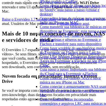
iPhone usando o CarPlay
controle mais rápido em tela cheia, uma experiência
Wi-Fi Drive
Como alterar capas de álbuns para faixas loc
renovada e uma UI ajustada para
Liquid Glass
em iPhone, iPad e
no Spotify: guia passo a passo (celular e
Mac.
desktop)
Como editar letras de músicas para arquivos
Baixe o Evervideo 1.7 na App Store
ou atualize a partir da sua versão
áudio no iPhone ou MAC
atual. Usuários de Mac podem obter a
versão desktop aqui
.
Como transferir sua biblioteca de músicas en
dispositivos no Evermusic: guia passo a pas
Mais de 10 novas conexões de nuvem, NAS
Como arquivar (ZIP) listas de reprodução,
e servidores de mídia
álbuns, artistas e gêneros no Evermusic e
Flacbox e transferir para outro dispositivo
Como fazer scrobble do seu histórico musica
O Evervideo 1.7 expande o que conta como sua «biblioteca de
do Evermusic ou Flacbox para o Last.fm
vídeos». Se seus filmes, séries ou gravações estão em uma nuvem em
Como Usar Widgets Dinâmicos Reproduzin
que você confia, num NAS em casa, ou num servidor de mídia auto-
Agora no Evermusic e Flacbox no seu iPho
hospedado, o Evervideo agora pode transmitir deles diretamente —
e Mac
sem downloads, sem conversões, sem recodificação.
Guia passo a passo: Importando sua bibliote
do iCloud para o Evermusic e Flacbox
Nuvem focada em privacidade: Internxt e Proton
Como conectar o Synology NAS e ouvir
Drive
música no seu iPhone ou Mac
Como conectar o armazenamento NAS usa
Se você se importa com criptografia de ponta a ponta e armazenamen
WebDAV e ouvir música no seu iPhone ou
zero-knowledge, duas das nuvens focadas em privacidade mais
Mac
respeitadas estão agora nativas no Evervideo:
Como visualizar letras incorporadas,
comentários e arquivos LRC para músicas n