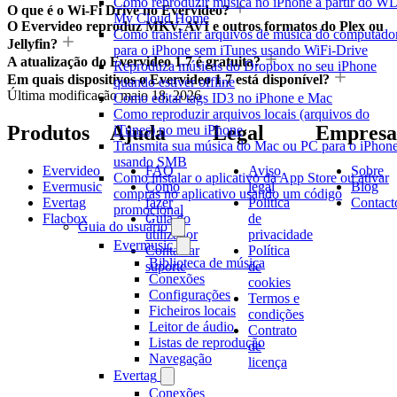
Como reproduzir música no iPhone a partir do W
O que é o Wi-Fi Drive no Evervideo?
My Cloud Home
O Evervideo reproduz MKV, AVI e outros formatos do Plex ou
Como transferir arquivos de música do computado
Jellyfin?
para o iPhone sem iTunes usando WiFi-Drive
A atualização do Evervideo 1.7 é gratuita?
Reproduza músicas do Dropbox no seu iPhone
Em quais dispositivos o Evervideo 1.7 está disponível?
quando estiver offline
Última modificação
maio 18, 2026
Como editar tags ID3 no iPhone e Mac
Como reproduzir arquivos locais (arquivos do
Produtos
Ajuda
Legal
Empresa
iTunes) no meu iPhone
Transmita sua música do Mac ou PC para o iPhon
usando SMB
Evervideo
FAQ
Aviso
Sobre
Como instalar o aplicativo da App Store ou ativar
Evermusic
Como
legal
Blog
compras no aplicativo usando um código
Evertag
fazer
Política
Contact
promocional
Flacbox
Guia do
de
Guia do usuário
utilizador
privacidade
Evermusic
Contactar
Política
Biblioteca de música
suporte
de
Conexões
cookies
Configurações
Termos e
Ficheiros locais
condições
Leitor de áudio
Contrato
Listas de reprodução
de
Navegação
licença
Evertag
Conexões