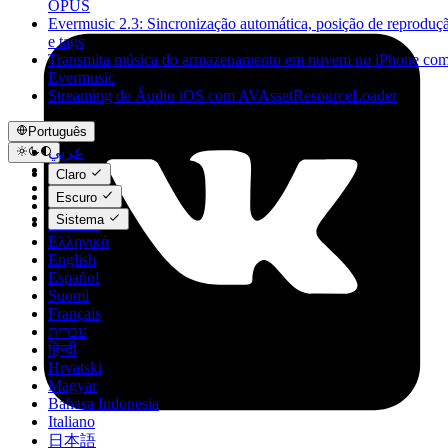
OPUS
Evermusic 2.3: Sincronização automática, posição de reproduç
e tags
Transmita música do armazenamento em nuvem no iPhone co
Evermusic
Streaming de Áudio iOS com AVAssetResourceLoader
Português
عربي
Català
Claro
Čeština
Escuro
Dansk
Sistema
Deutsch
Ελληνικά
English
Español
Suomi
Français
עברית
हिन्दी
Hrvatski
Magyar
Bahasa Indonesia
Italiano
日本語