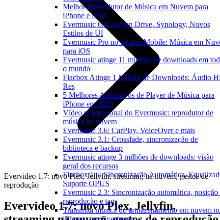
Melhor Reprodutor de Música em Nuvem para
iPhone e iPad
Evermusic 6.8: Aliyun Drive, Synology, Novos
Estilos de UI
Evermusic Pro no Setapp Mobile: Música em Nu
para iOS
Evermusic atinge 11 milhões de downloads em to
o mundo
Flacbox Atinge 1 Milhão de Downloads: Áudio H
Res
5 Melhores Aplicativos de Player de Música para
iPhone em 2025
Vídeo promocional do Evermusic: reprodutor de
música na nuvem
Evermusic 3.6: CarPlay, VoiceOver e mais
Evermusic 3.1: Crossfade, sincronização de
biblioteca e backup
Evermusic atinge 3 milhões de downloads: visão
geral dos recursos
Flacbox 1.6: Sincronização Automática, Equalizad
Evervideo 1.7: novo Plex, Jellyfin, streaming na nuvem, gestos de
Suporte OPUS
reprodução
Evermusic 2.3: Sincronização automática, posição
reprodução e tags
Evervideo 1.7: novo Plex, Jellyfin,
Transmita música do armazenamento em nuvem n
streaming na nuvem, gestos de reprodução
iPhone com Evermusic