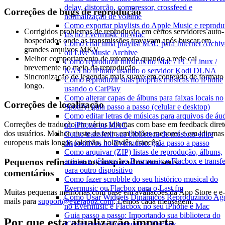
delay, distorção, compressor, crossfeed e
Correções de bugs de reprodução
normalização de volume
Como exportar playlists do Apple Music e reprodu
Corrigidos problemas de reprodução em certos servidores auto-
las no Evermusic no Mac
hospedados onde as transmissões travavam após buscar em
Como criar uma playlist M3U para Internet Archiv
grandes arquivos MKV.
ou Live Music Archive
Melhor comportamento de retomada quando a rede cai
Como reproduzir músicas do Mac / PC / Linux /
brevemente no meio da reprodução.
NAS no iPhone usando o servidor Kodi DLNA
Sincronização de legendas mais suave em conteúdo de formato
Como reproduzir suas próprias músicas no iPhone
longo.
usando o CarPlay
Como alterar capas de álbuns para faixas locais no
Correções de localização
Spotify: guia passo a passo (celular e desktop)
Como editar letras de músicas para arquivos de áu
Correções de tradução em vários idiomas com base em feedback diret
no iPhone ou MAC
dos usuários. Melhor ajuste de texto em botões menores e em idiomas
Como transferir sua biblioteca de músicas entre
europeus mais longos (alemão, holandês, francês).
dispositivos no Evermusic: guia passo a passo
Como arquivar (ZIP) listas de reprodução, álbuns,
Pequenos refinamentos inspirados em seus
artistas e gêneros no Evermusic e Flacbox e transfe
para outro dispositivo
comentários
Como fazer scrobble do seu histórico musical do
Evermusic ou Flacbox para o Last.fm
Muitas pequenas melhorias com base em avaliações da App Store e e-
Como Usar Widgets Dinâmicos Reproduzindo Ag
mails para
support@everappz.com
. Lemos cada mensagem.
no Evermusic e Flacbox no seu iPhone e Mac
Guia passo a passo: Importando sua biblioteca do
Por que esta atualização importa
iCloud para o Evermusic e Flacbox