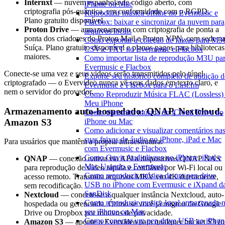
Internxt
— nuvem espanhola de código aberto, com
iPhone ou Mac
criptografia pós-quântica, em conformidade com o RGPD.
Reproduzir música offline no Evermusic e
Plano gratuito disponível.
Flacbox: baixar e sincronizar da nuvem para
Proton Drive
— armazenamento com criptografia de ponta a
arquivos locais
ponta dos criadores do Proton Mail e Proton VPN, com sede n
Como exportar a coleção de faixas para M3
Suíça. Plano gratuito disponível e planos pagos para bibliotecas
CSV e TXT no Evermusic e Flacbox
maiores.
Como importar lista de reprodução M3U pa
Evermusic e Flacbox
Conecte-se uma vez e seus vídeos serão transmitidos pelo túnel
Exporte seu histórico completo de audição 
criptografado — o Evervideo nunca vê seus dados em texto claro, e
Evermusic e Flacbox para o Last.fm
nem o servidor do provedor.
Como Reproduzir Música FLAC (Lossless)
Meu iPhone
Armazenamento auto-hospedado: QNAP, Nextcloud,
Como transmitir música do iCloud Drive no
Amazon S3
iPhone ou Mac
Como adicionar e visualizar comentários na
suas faixas de áudio no iPhone, iPad e Mac
Para usuários que mantêm a própria infraestrutura:
com Evermusic e Flacbox
Como Ouvir Audiolivros no iPhone, iPad e
QNAP
— conexão nativa via API a dispositivos QNAP NAS
Mac Usando o Evermusic
para reprodução de vídeo rápida e confiável por Wi-Fi local ou
Como reproduzir música de um pen drive
acesso remoto. Transmita arquivos MKV em 4K diretamente,
USB no iPhone com Evermusic e iXpand d
sem recodificação.
SanDisk
Nextcloud
— conecte-se a qualquer instância Nextcloud, auto-
Como reproduzir musica local armazenada 
hospedada ou gerenciada. Ótimo se você já migrou do Google
seu iPhone ou Mac
Drive ou Dropbox por motivos de privacidade.
Como conectar um pen drive USB ao iPhon
Amazon S3
— aponte o Evervideo para qualquer bucket S3 (