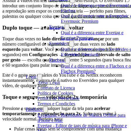
Assistir a vídeos em tela cheia deve ser sem esforço. O Evervideo 1.7
Qual é a diferença entre o Evermusic 
introduz um conjunto limpo de gestos de toque que permitem controla
Flacbox
a reprodução sem expor os controles na tela — perfeito para filmes,
Qual é a diferença entre o Evermusic 
palestras ou qualquer coisa que você queira assistir sem interrupções.
Evermusic Premium
Evertag
Duplo toque — avançar ou voltar
Qual é a diferença entre Evertag e
Evertag Premium
Toque duas vezes no
lado direito
da tela para
avançar
por um
Evervideo
número configurável de segundos. Toque duas vezes no
lado
Qual é a diferença entre o Evervideo 
esquerdo
para
voltar
. Você pode alterar o intervalo (padrão: 10
Evervideo Premium?
segundos) em
Configurações → Reprodução → Intervalo de salto
por gesto
— escolha qualquer valor entre 5 segundos (para busca fin
Flacbox
e 60 segundos (para pular intros).
Qual é a diferença entre o Flacbox e o
Flacbox Premium?
Este é o gesto que usuários do YouTube e da Netflix reconhecem
Legal
instantaneamente, e agora ele é nativo no Evervideo para qualquer
Aviso Legal
vídeo, de qualquer fonte.
Contrato de Licença
Política de Cookies
Toque e segure — velocidade 2x temporária
Política de Privacidade
Termos e Condições
Pressione e segure em qualquer lugar da tela para
acelerar
Produtos
temporariamente a reprodução para 2x
. Solte para voltar à
Evermusic - Reprodutor de Música Offline para
velocidade normal. Perfeito para:
iPhone e Mac
Evertag - Editor de tags de música para iPhone e
Pular cenas lentas sem se comprometer com uma mudança
Mac