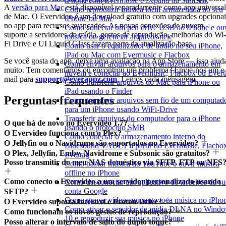
iPhone com Evermusic e iXpand da SanDisk
A
versão para Mac
está disponível separadamente como app universal
Como reproduzir musica local armazenada no seu
de Mac. O Evervideo é um download gratuito com upgrades opcionai
iPhone ou Mac
no app para recursos avançados. As novas conexões de nuvem,
Como conectar um pen drive USB ao iPhone e ou
suporte a servidores de mídia, gestos de reprodução, melhorias do Wi-
música ou gerenciar arquivos nele
Fi Drive e UI Liquid Glass fazem parte da atualização base.
Como usar o equalizador de áudio no seu iPhone,
iPad ou Mac com Evermusic e Flacbox
Se você gosta do app, deixe uma avaliação na App Store — isso ajud
Como enviar arquivos para o armazenamento em
muito. Tem comentários ou encontrou um problema? Envie-nos um e
nuvem e conectar ao Evermusic, Flacbox ou Evert
mail para
support@everappz.com
. Lemos cada mensagem.
Como transferir arquivos do Mac para iPhone ou
iPad usando o Finder
Perguntas frequentes
Como transferir arquivos sem fio de um computad
para um iPhone usando WiFi-Drive
Transferir arquivos do computador para o iPhone
O que há de novo no Evervideo 1.7?
usando o protocolo SMB
O Evervideo funciona com o Plex?
Como conectar o armazenamento interno do
O Jellyfin ou o Navidrome são suportados no Evervideo?
Bluesound VAULT a partir do Evermusic, Flacbo
O Plex, Jellyfin, Emby, Navidrome e Subsonic são gratuitos?
Evertag
Posso transmitir do meu NAS doméstico via SFTP, FTP ou NFS
Como baixar música do YouTube e ouvir música
offline no iPhone
Como conecto o Evervideo a um servidor personalizado usando
Como desconectar um aplicativo de terceiros da su
conta Google
SFTP?
Como gravar vídeo enquanto toca música no iPho
O Evervideo suporta Internxt e Proton Drive?
Como ativar o servidor de mídia DLNA no Wind
Como funcionam os novos gestos de reprodução?
10 e reproduzir sua música no iPhone
Posso alterar o intervalo de salto do duplo toque?