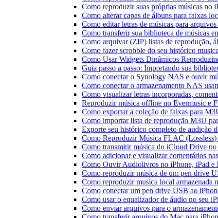
Como reproduzir suas próprias músicas no 
Como alterar capas de álbuns para faixas loc
Como editar letras de músicas para arquiv
Como transferir sua biblioteca de músicas en
Como arquivar (ZIP) listas de reprodução, ál
Como fazer scrobble do seu histórico music
Como Usar Widgets Dinâmicos Reproduzind
Guia passo a passo: Importando sua bibliot
Como conectar o Synology NAS e ouvir mú
Como conectar o armazenamento NAS usan
Como visualizar letras incorporadas, comen
Reproduzir música offline no Evermusic e Fl
Como exportar a coleção de faixas para M
Como importar lista de reprodução M3U pa
Exporte seu histórico completo de audição 
Como Reproduzir Música FLAC (Lossless)
Como transmitir música do iCloud Drive n
Como adicionar e visualizar comentários na
Como Ouvir Audiolivros no iPhone, iPad e
Como reproduzir música de um pen drive 
Como reproduzir musica local armazenada 
Como conectar um pen drive USB ao iPhone 
Como usar o equalizador de áudio no seu i
Como enviar arquivos para o armazenament
Como transferir arquivos do Mac para iPhon