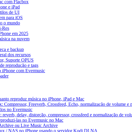
ac com Flacbox
one e iPad
ilos de UI
em para iOS
do o mundo
i-Res
 iPhone em 2025
música na nuvem
teca e backup
ral dos recursos
dor, Suporte OPUS
de reprodução e tags
o iPhone com Evermusic
ader
uanto reproduz música no iPhone, iPad e Mac
x: Compressor, Freeverb, Crossfeed, Echo, normalização de volume e 
alos no Evermusic
 reverb, delay, distorção, compressor, crossfeed e normalização de vo
reproduzi-las no Evermusic no Mac
 Archive ou Live Music Archive
inux / NAS no iPhone usando o servidor Kodi DLNA