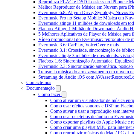
Reproduza FLAC e DSD Lossless no iPhone e M
Melhor Reprodutor de Música em Nuvem para iPh
Evermusic 6.8: Aliyun Drive, Synology, Novos Est
Evermusic Pro no Setapp Mobile: Música em Nuv
Evermusic atinge 11 milhões de downloads em to
Flacbox Atinge 1 Milhão de Downloads: Áudio H
5 Melhores Aplicativos de Player de Música para
Vídeo promocional do Evermusic: reprodutor de 
Evermusic 3.6: CarPlay, VoiceOver e mais
Evermusic 3.1: Crossfade, sincronização de biblio
Evermusic atinge 3 milhões de downloads: visão ge
Flacbox 1.6: Sincronização Automática, Equaliza
Evermusic 2.3: Sincronização automática, posição 
Transmita música do armazenamento em nuvem n
Streaming de Áudio iOS com AVAssetResourceLo
Contacte-nos
Documentação
Como fazer
Como ativar um visualizador de música enq
Como usar efeitos sonoros e DSP no Flacbo
Como ativar e usar a reprodução sem interv
Como usar os efeitos de áudio no Evermusic:
Como exportar playlists do Apple Music e 
Como criar uma playlist M3U para Internet
Como reproduzir músicas do Mac / PC / L