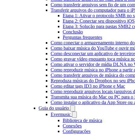
Como transferir arquivos sem fio de um co
Transferir arquivos do computador para o 
Etapa 1: Ativar o protocolo SMB no 
Etapa 2: Conectar seu dispositivo iOS
Etapa 3: Solução para pastas SMB2 co
Conclusão
Perguntas frequentes
Como conectar o armazenamento interno do
Como baixar música do YouTube e ouvir mús
Como desconectar um aplicativo de terceiro
Como gravar vídeo enquanto toca música n
Como ativar o servidor de mídia DLNA no 
Como reproduzir música no iPhone a part
Como transferir arquivos de música do com
Reproduza músicas do Dropbox no seu iPhon
Como editar tags ID3 no iPhone e Mac
Como reproduzir arquivos locais (arquivos 
Transmita sua música do Mac ou PC para 
Como instalar o aplicativo da App Store ou
Guia do usuário
Evermusic
Biblioteca de música
Conexões
Configurações