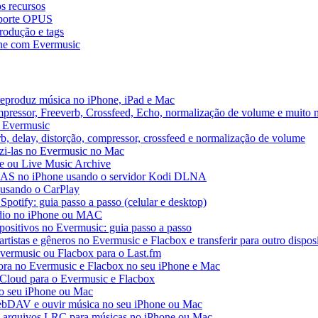
s recursos
uporte OPUS
rodução e tags
ne com Evermusic
reproduz música no iPhone, iPad e Mac
pressor, Freeverb, Crossfeed, Echo, normalização de volume e muito 
o Evermusic
b, delay, distorção, compressor, crossfeed e normalização de volume
uzi-las no Evermusic no Mac
ve ou Live Music Archive
 NAS no iPhone usando o servidor Kodi DLNA
 usando o CarPlay
Spotify: guia passo a passo (celular e desktop)
áudio no iPhone ou MAC
spositivos no Evermusic: guia passo a passo
rtistas e gêneros no Evermusic e Flacbox e transferir para outro dispos
Evermusic ou Flacbox para o Last.fm
a no Evermusic e Flacbox no seu iPhone e Mac
 iCloud para o Evermusic e Flacbox
o seu iPhone ou Mac
bDAV e ouvir música no seu iPhone ou Mac
 e arquivos LRC para músicas no iPhone ou Mac