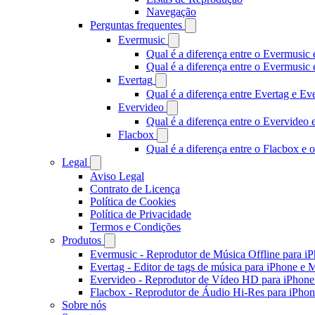
Navegação
Perguntas frequentes
Evermusic
Qual é a diferença entre o Evermusic 
Qual é a diferença entre o Evermusi
Evertag
Qual é a diferença entre Evertag e E
Evervideo
Qual é a diferença entre o Evervideo
Flacbox
Qual é a diferença entre o Flacbox e
Legal
Aviso Legal
Contrato de Licença
Política de Cookies
Política de Privacidade
Termos e Condições
Produtos
Evermusic - Reprodutor de Música Offline para i
Evertag - Editor de tags de música para iPhone e 
Evervideo - Reprodutor de Vídeo HD para iPhon
Flacbox - Reprodutor de Áudio Hi-Res para iPho
Sobre nós