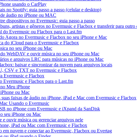
iPhone usando o CarPlay
ais no Spotify: guia passo a passo (celular e desktop)
os de áudio no iPhone ou MAC
tre dispositivos no Evermusic: guia passo a passo
buns, artistas e gêneros no Evermusic e Flacbox e transferir para outro 
al do Evermusic ou Flacbox para o Last.fm
o Agora no Evermusic e Flacbox no seu iPhone e Mac
eca do iCloud para o Evermusic e Flacbox
sica no seu iPhone ou Mac
do WebDAV e ouvir música no seu iPhone ou Mac
tários e arquivos LRC para músicas no iPhone ou Mac
acbox: baixar e sincronizar da nuvem para arquivos locais
3U, CSV e TXT no Evermusic e Flacbox
ra Evermusic e Flacbox
do Evermusic e Flacbox para o Last.fm
 no Meu iPhone
o iPhone ou Mac
s suas faixas de áudio no iPhone, iPad e Mac com Evermusic e Flacbox
 Mac Usando o Evermusic
USB no iPhone com Evermusic e iXpand da SanDisk
no seu iPhone ou Mac
e ouvir música ou gerenciar arquivos nele
Phone, iPad ou Mac com Evermusic e Flacbox
o em nuvem e conectar ao Evermusic, Flacbox ou Evertag
e ou iPad usando o Finder