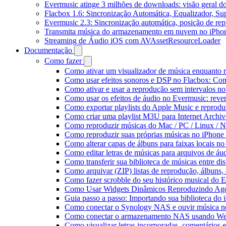
Evermusic atinge 3 milhões de downloads: visão geral do
Flacbox 1.6: Sincronização Automática, Equalizador, S
Evermusic 2.3: Sincronização automática, posição de rep
Transmita música do armazenamento em nuvem no iPho
Streaming de Áudio iOS com AVAssetResourceLoader
Documentação
Como fazer
Como ativar um visualizador de música enquanto 
Como usar efeitos sonoros e DSP no Flacbox: Com
Como ativar e usar a reprodução sem intervalos n
Como usar os efeitos de áudio no Evermusic: rever
Como exportar playlists do Apple Music e reprod
Como criar uma playlist M3U para Internet Archi
Como reproduzir músicas do Mac / PC / Linux /
Como reproduzir suas próprias músicas no iPhone
Como alterar capas de álbuns para faixas locais no 
Como editar letras de músicas para arquivos de 
Como transferir sua biblioteca de músicas entre di
Como arquivar (ZIP) listas de reprodução, álbuns, a
Como fazer scrobble do seu histórico musical do 
Como Usar Widgets Dinâmicos Reproduzindo Agor
Guia passo a passo: Importando sua biblioteca do
Como conectar o Synology NAS e ouvir música n
Como conectar o armazenamento NAS usando We
Como visualizar letras incorporadas, comentários