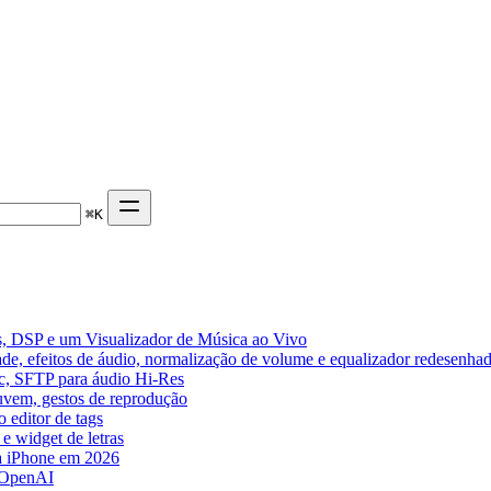
⌘
K
, DSP e um Visualizador de Música ao Vivo
de, efeitos de áudio, normalização de volume e equalizador redesenha
ic, SFTP para áudio Hi-Res
nuvem, gestos de reprodução
 editor de tags
e widget de letras
a iPhone em 2026
 OpenAI