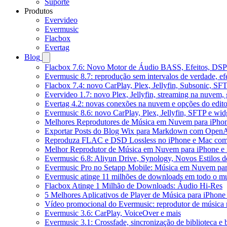
Suporte
Produtos
Evervideo
Evermusic
Flacbox
Evertag
Blog
Flacbox 7.6: Novo Motor de Áudio BASS, Efeitos, DSP 
Evermusic 8.7: reprodução sem intervalos de verdade, ef
Flacbox 7.4: novo CarPlay, Plex, Jellyfin, Subsonic, SF
Evervideo 1.7: novo Plex, Jellyfin, streaming na nuvem,
Evertag 4.2: novas conexões na nuvem e opções do edito
Evermusic 8.6: novo CarPlay, Plex, Jellyfin, SFTP e widg
Melhores Reprodutores de Música em Nuvem para iPho
Exportar Posts do Blog Wix para Markdown com Open
Reproduza FLAC e DSD Lossless no iPhone e Mac com
Melhor Reprodutor de Música em Nuvem para iPhone e 
Evermusic 6.8: Aliyun Drive, Synology, Novos Estilos d
Evermusic Pro no Setapp Mobile: Música em Nuvem pa
Evermusic atinge 11 milhões de downloads em todo o 
Flacbox Atinge 1 Milhão de Downloads: Áudio Hi-Res
5 Melhores Aplicativos de Player de Música para iPhon
Vídeo promocional do Evermusic: reprodutor de música
Evermusic 3.6: CarPlay, VoiceOver e mais
Evermusic 3.1: Crossfade, sincronização de biblioteca e