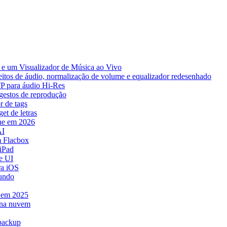
e um Visualizador de Música ao Vivo
eitos de áudio, normalização de volume e equalizador redesenhado
TP para áudio Hi-Res
 gestos de reprodução
r de tags
et de letras
ne em 2026
AI
 Flacbox
iPad
e UI
ra iOS
mundo
e em 2025
 na nuvem
 backup