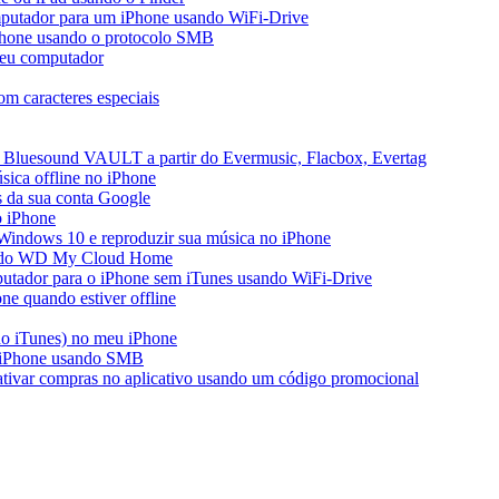
mputador para um iPhone usando WiFi-Drive
iPhone usando o protocolo SMB
seu computador
m caracteres especiais
 Bluesound VAULT a partir do Evermusic, Flacbox, Evertag
ica offline no iPhone
s da sua conta Google
o iPhone
Windows 10 e reproduzir sua música no iPhone
ir do WD My Cloud Home
putador para o iPhone sem iTunes usando WiFi-Drive
e quando estiver offline
do iTunes) no meu iPhone
o iPhone usando SMB
 ativar compras no aplicativo usando um código promocional