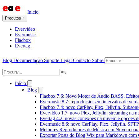
Início
Produtos
Evervideo
Evermusic
Flacbox
Evertag
Blog
Documentação
Suporte
Legal
Contacto
Sobre
⌘
K
Início
Blog
Flacbox 7.6: Novo Motor de Áudio BASS, Efeitos
Evermusic 8.7: reprodução sem intervalos de verda
Flacbox 7.4: novo CarPlay, Plex, Jellyfin, Subson
Evervideo 1.7: novo Plex, Jellyfin, streaming na 
Evertag 4.2: novas conexões na nuvem e opções do
Evermusic 8.6: novo CarPlay, Plex, Jellyfin, SFTP 
Melhores Reprodutores de Música em Nuvem par
Exportar Posts do Blog Wix para Markdown com