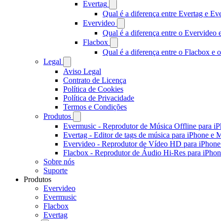
Evertag
Qual é a diferença entre Evertag e E
Evervideo
Qual é a diferença entre o Evervideo
Flacbox
Qual é a diferença entre o Flacbox e
Legal
Aviso Legal
Contrato de Licença
Política de Cookies
Política de Privacidade
Termos e Condições
Produtos
Evermusic - Reprodutor de Música Offline para i
Evertag - Editor de tags de música para iPhone e 
Evervideo - Reprodutor de Vídeo HD para iPhon
Flacbox - Reprodutor de Áudio Hi-Res para iPho
Sobre nós
Suporte
Produtos
Evervideo
Evermusic
Flacbox
Evertag