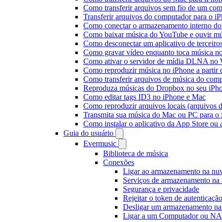
Como transferir arquivos sem fio de um co
Transferir arquivos do computador para o 
Como conectar o armazenamento interno do
Como baixar música do YouTube e ouvir mús
Como desconectar um aplicativo de terceiro
Como gravar vídeo enquanto toca música n
Como ativar o servidor de mídia DLNA no 
Como reproduzir música no iPhone a part
Como transferir arquivos de música do com
Reproduza músicas do Dropbox no seu iPhon
Como editar tags ID3 no iPhone e Mac
Como reproduzir arquivos locais (arquivos 
Transmita sua música do Mac ou PC para 
Como instalar o aplicativo da App Store ou
Guia do usuário
Evermusic
Biblioteca de música
Conexões
Ligar ao armazenamento na n
Serviços de armazenamento na
Segurança e privacidade
Rejeitar o token de autenticaçã
Desligar um armazenamento na 
Ligar a um Computador ou N