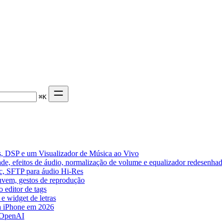
⌘
K
, DSP e um Visualizador de Música ao Vivo
de, efeitos de áudio, normalização de volume e equalizador redesenha
ic, SFTP para áudio Hi-Res
nuvem, gestos de reprodução
 editor de tags
e widget de letras
a iPhone em 2026
 OpenAI