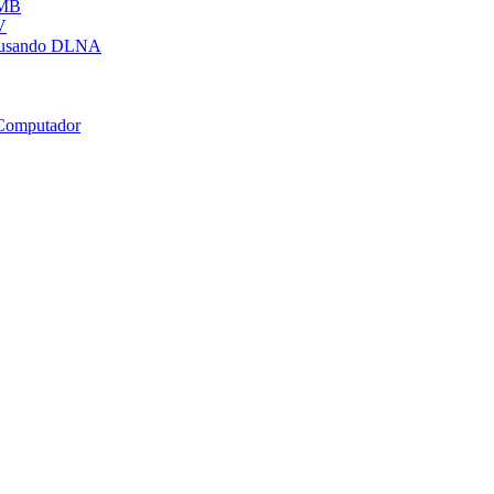
SMB
V
 usando DLNA
 Computador