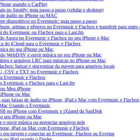
iPhone usando o CarPlay
ais no Spotify: guia passo a passo (celular e desktop)
os de áudio no iPhone ou MAC
tre dispositivos no Evermusic: guia passo a passo
buns, artistas e gêneros no Evermusic e Flacbox e transferir para outro 
al do Evermusic ou Flacbox para o Last.fm
o Agora no Evermusic e Flacbox no seu iPhone e Mac
eca do iCloud para o Evermusic e Flacbox
sica no seu iPhone ou Mac
do WebDAV e ouvir música no seu iPhone ou Mac
tários e arquivos LRC para músicas no iPhone ou Mac
acbox: baixar e sincronizar da nuvem para arquivos locais
3U, CSV e TXT no Evermusic e Flacbox
ra Evermusic e Flacbox
do Evermusic e Flacbox para o Last.fm
 no Meu iPhone
o iPhone ou Mac
s suas faixas de áudio no iPhone, iPad e Mac com Evermusic e Flacbox
 Mac Usando o Evermusic
USB no iPhone com Evermusic e iXpand da SanDisk
no seu iPhone ou Mac
e ouvir música ou gerenciar arquivos nele
Phone, iPad ou Mac com Evermusic e Flacbox
o em nuvem e conectar ao Evermusic, Flacbox ou Evertag
e ou iPad usando o Finder