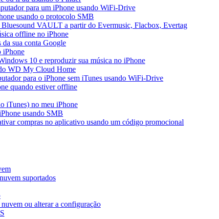
mputador para um iPhone usando WiFi-Drive
iPhone usando o protocolo SMB
 Bluesound VAULT a partir do Evermusic, Flacbox, Evertag
ica offline no iPhone
s da sua conta Google
o iPhone
Windows 10 e reproduzir sua música no iPhone
ir do WD My Cloud Home
putador para o iPhone sem iTunes usando WiFi-Drive
e quando estiver offline
do iTunes) no meu iPhone
o iPhone usando SMB
 ativar compras no aplicativo usando um código promocional
uvem
 nuvem suportados
o
nuvem ou alterar a configuração
AS