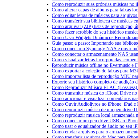
Como reproduzir suas próprias músicas no 
Como alterar capas de álbuns para faixas loc
Como editar letras de músicas para arquiv
Como transferir sua biblioteca de músicas en
Como arquivar (ZIP) listas de reprodução, ál
Como fazer scrobble do seu histórico music
Como Usar Widgets Dinâmicos Reproduzind
Guia passo a passo: Importando sua bibliot
Como conectar o Synology NAS e ouvir mú
Como conectar o armazenamento NAS usan
Como visualizar letras incorporadas, comen
Reproduzir música offline no Evermusic e Fl
Como exportar a coleção de faixas para M
Como importar lista de reprodução M3U pa
Exporte seu histórico completo de audição 
Como Reproduzir Música FLAC (Lossless)
Como transmitir música do iCloud Drive n
Como adicionar e visualizar comentários na
Como Ouvir Audiolivros no iPhone, iPad e
Como reproduzir música de um pen drive 
Como reproduzir musica local armazenada 
Como conectar um pen drive USB ao iPhone 
Como usar o equalizador de áudio no seu i
Como enviar arquivos para o armazenament
Como transferir arquivos do Mac para iPhon