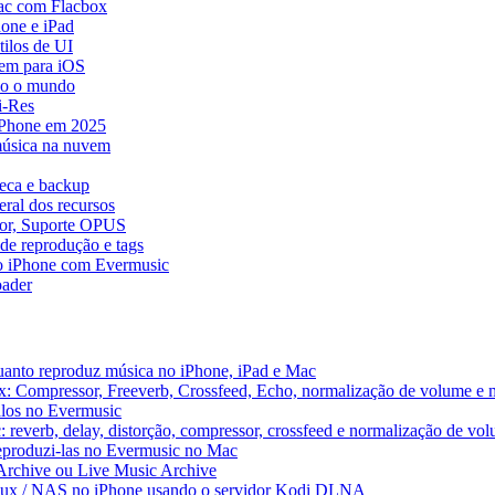
ac com Flacbox
one e iPad
ilos de UI
em para iOS
do o mundo
i-Res
 iPhone em 2025
música na nuvem
teca e backup
ral dos recursos
dor, Suporte OPUS
de reprodução e tags
o iPhone com Evermusic
ader
uanto reproduz música no iPhone, iPad e Mac
x: Compressor, Freeverb, Crossfeed, Echo, normalização de volume e 
alos no Evermusic
 reverb, delay, distorção, compressor, crossfeed e normalização de vo
reproduzi-las no Evermusic no Mac
 Archive ou Live Music Archive
inux / NAS no iPhone usando o servidor Kodi DLNA