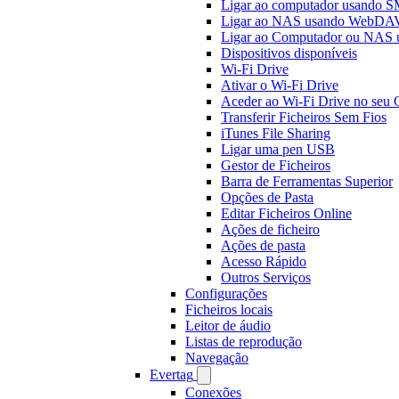
Ligar ao computador usando 
Ligar ao NAS usando WebDA
Ligar ao Computador ou NAS
Dispositivos disponíveis
Wi-Fi Drive
Ativar o Wi-Fi Drive
Aceder ao Wi-Fi Drive no seu
Transferir Ficheiros Sem Fios
iTunes File Sharing
Ligar uma pen USB
Gestor de Ficheiros
Barra de Ferramentas Superior
Opções de Pasta
Editar Ficheiros Online
Ações de ficheiro
Ações de pasta
Acesso Rápido
Outros Serviços
Configurações
Ficheiros locais
Leitor de áudio
Listas de reprodução
Navegação
Evertag
Conexões