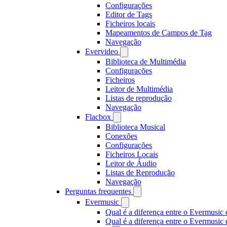
Configurações
Editor de Tags
Ficheiros locais
Mapeamentos de Campos de Tag
Navegação
Evervideo
Biblioteca de Multimédia
Configurações
Ficheiros
Leitor de Multimédia
Listas de reprodução
Navegação
Flacbox
Biblioteca Musical
Conexões
Configurações
Ficheiros Locais
Leitor de Áudio
Listas de Reprodução
Navegação
Perguntas frequentes
Evermusic
Qual é a diferença entre o Evermusic 
Qual é a diferença entre o Evermusi