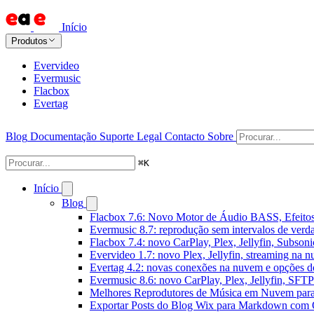
Início
Produtos
Evervideo
Evermusic
Flacbox
Evertag
Blog
Documentação
Suporte
Legal
Contacto
Sobre
⌘
K
Início
Blog
Flacbox 7.6: Novo Motor de Áudio BASS, Efeitos
Evermusic 8.7: reprodução sem intervalos de verda
Flacbox 7.4: novo CarPlay, Plex, Jellyfin, Subson
Evervideo 1.7: novo Plex, Jellyfin, streaming na 
Evertag 4.2: novas conexões na nuvem e opções do
Evermusic 8.6: novo CarPlay, Plex, Jellyfin, SFTP 
Melhores Reprodutores de Música em Nuvem par
Exportar Posts do Blog Wix para Markdown com