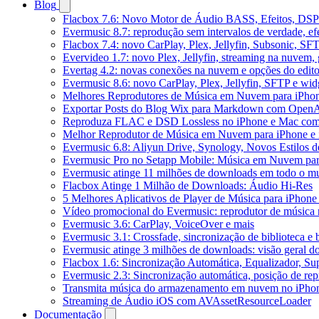
Blog
Flacbox 7.6: Novo Motor de Áudio BASS, Efeitos, DSP 
Evermusic 8.7: reprodução sem intervalos de verdade, ef
Flacbox 7.4: novo CarPlay, Plex, Jellyfin, Subsonic, SF
Evervideo 1.7: novo Plex, Jellyfin, streaming na nuvem,
Evertag 4.2: novas conexões na nuvem e opções do edito
Evermusic 8.6: novo CarPlay, Plex, Jellyfin, SFTP e widg
Melhores Reprodutores de Música em Nuvem para iPho
Exportar Posts do Blog Wix para Markdown com Open
Reproduza FLAC e DSD Lossless no iPhone e Mac com
Melhor Reprodutor de Música em Nuvem para iPhone e 
Evermusic 6.8: Aliyun Drive, Synology, Novos Estilos d
Evermusic Pro no Setapp Mobile: Música em Nuvem pa
Evermusic atinge 11 milhões de downloads em todo o 
Flacbox Atinge 1 Milhão de Downloads: Áudio Hi-Res
5 Melhores Aplicativos de Player de Música para iPhon
Vídeo promocional do Evermusic: reprodutor de música
Evermusic 3.6: CarPlay, VoiceOver e mais
Evermusic 3.1: Crossfade, sincronização de biblioteca e
Evermusic atinge 3 milhões de downloads: visão geral do
Flacbox 1.6: Sincronização Automática, Equalizador, S
Evermusic 2.3: Sincronização automática, posição de rep
Transmita música do armazenamento em nuvem no iPho
Streaming de Áudio iOS com AVAssetResourceLoader
Documentação