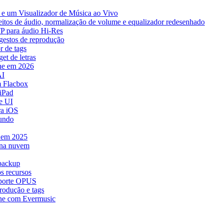
e um Visualizador de Música ao Vivo
eitos de áudio, normalização de volume e equalizador redesenhado
TP para áudio Hi-Res
 gestos de reprodução
r de tags
et de letras
ne em 2026
AI
 Flacbox
iPad
e UI
ra iOS
mundo
e em 2025
 na nuvem
 backup
s recursos
uporte OPUS
rodução e tags
ne com Evermusic