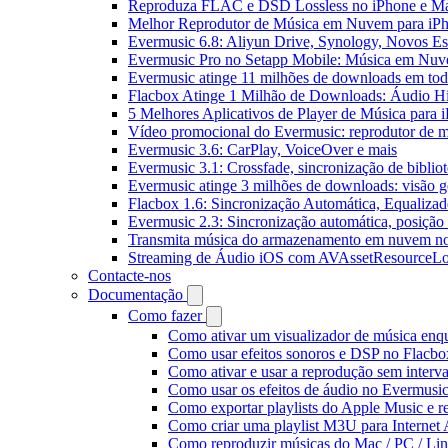
Reproduza FLAC e DSD Lossless no iPhone e M
Melhor Reprodutor de Música em Nuvem para iPh
Evermusic 6.8: Aliyun Drive, Synology, Novos Est
Evermusic Pro no Setapp Mobile: Música em Nuv
Evermusic atinge 11 milhões de downloads em to
Flacbox Atinge 1 Milhão de Downloads: Áudio H
5 Melhores Aplicativos de Player de Música para
Vídeo promocional do Evermusic: reprodutor de 
Evermusic 3.6: CarPlay, VoiceOver e mais
Evermusic 3.1: Crossfade, sincronização de biblio
Evermusic atinge 3 milhões de downloads: visão ge
Flacbox 1.6: Sincronização Automática, Equaliza
Evermusic 2.3: Sincronização automática, posição 
Transmita música do armazenamento em nuvem n
Streaming de Áudio iOS com AVAssetResourceLo
Contacte-nos
Documentação
Como fazer
Como ativar um visualizador de música enq
Como usar efeitos sonoros e DSP no Flacbo
Como ativar e usar a reprodução sem interv
Como usar os efeitos de áudio no Evermusic:
Como exportar playlists do Apple Music e 
Como criar uma playlist M3U para Internet
Como reproduzir músicas do Mac / PC / L