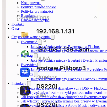
Nota prawna
Polityka plików cookie
Polityka prywatności
Regulamin
Umowa licencyjna
Kontakt
O nas
Często zadawane pytania
Evermusic
Jaka jest różnica między Evermusic a Flacbox
Jaka jest różnica między Evermusic a Evermusic 
Evertag
Jaka jest różnica między Evertag i Evertag Premi
Evervideo
Jaka jest różnica między Evervideo a Evervideo 
Flacbox
Jaka jest różnica między Flacbox i Flacbox Premi
Instrukcje
Jak korzystać z efektów dźwiękowych i DSP w Flacbox: 
Jak włączyć wizualizator muzyki podczas odtwarzania m
Jak korzystać z efektów dźwiękowych w Evermusic: pogłos
Jak włączyć i używać odtwarzania bez przerw w Evermu
Jak wyeksportować playlisty z Apple Music i odtwarzać