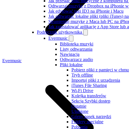
Jak przesłać pliki muzyczne z komputera n
Odtwarzaj muzykę z Dropbox na iPhonie w t
Jak edytować tagi ID3 na iPhonie i Macu
Jak odtwarzać lokalne pliki (pliki iTunes) 
Strumieniuj muzykę z Maca lub PC na iPh
Jak zainstalować aplikację z App Store lu
Podręcznik użytkownika
Evermusic
Biblioteka muzyki
Listy odtwarzania
Nawigacja
Odtwarzacz audio
Evermusic
Pliki lokalne
Pobierz pliki z pamięci w chmu
Tryb offline
Importuj pliki z urządzenia
iTunes File Sharing
Wi-Fi Drive
Kolejka transferów
Sekcja Szybki dostęp
Ostatnie
Ulubione
Górny pasek narzędzi
Foldery specjalne
Pobrania