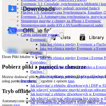
Evermusic 3.1: Crossfade, synchronizacja biblioteki i k
Evermusic osiąga 3 miliony pobrań: przegląd funkcji
Flacbox 1.6: Automatyczna Synchronizacja, Equalizer,
Evermusic 2.3: Automatyczna synchronizacja, pozycja od
Strumieniuj muzykę z chmury na iPhone z Evermusic
Strumieniowanie audio iOS z AVAssetResourceLoader
Dokumentacja
Często zadawane pytania
Evermusic
Jaka jest różnica między Evermusic a Flacb
Jaka jest różnica między Evermusic a Ever
Evertag
Ekran Pliki lokalne w Evermusic
Jaka jest różnica między Evertag i Evertag
Evervideo
Pobierz pliki z pamięci w chmurze
Jaka jest różnica między Evervideo a Ever
Flacbox
Jaka jest różnica między Flacbox i Flacbox
Możesz dodawać pliki audio do aplikacji, pobierając je z połączonyc
Instrukcje
usług pamięci w chmurze zgodnie z opisem
tutaj
.
Jak korzystać z efektów dźwiękowych i DSP w Fla
Jak włączyć wizualizator muzyki podczas odtwarz
Tryb offline
Jak korzystać z efektów dźwiękowych w Evermusic:
Jak włączyć i używać odtwarzania bez przerw w 
Automatycznie synchronizuj pliki do odtwarzania offline zgodnie z
Jak wyeksportować playlisty z Apple Music i odt
opisem
tutaj
.