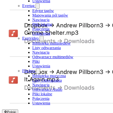
Ustawienia
Evertag
Edytor tagów
Mapowania pól tagów
Nawigacja
Pliki lokalne
Połączenia
Ustawienia
Evervideo
Biblioteka multimediów
Listy odtwarzania
Nawigacja
Odtwarzacz multimediów
Pliki
Ustawienia
Flacbox
Biblioteka muzyczna
Listy Odtwarzania
Nawigacja
Odtwarzacz Audio
Pliki lokalne
Połączenia
Ustawienia
Polski