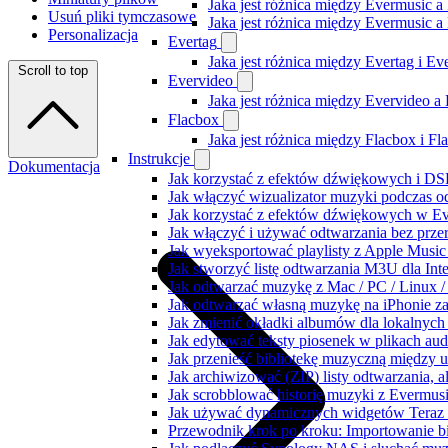
Jaka jest różnica między Evermusic a
Usuń pliki tymczasowe
Jaka jest różnica między Evermusic 
Personalizacja
Evertag
Jaka jest różnica między Evertag i E
Scroll to top
Evervideo
Jaka jest różnica między Evervideo 
Flacbox
Jaka jest różnica między Flacbox i F
Instrukcje
Dokumentacja
Jak korzystać z efektów dźwiękowych i DSP
Jak włączyć wizualizator muzyki podczas o
Jak korzystać z efektów dźwiękowych w Ever
Jak włączyć i używać odtwarzania bez prz
Jak wyeksportować playlisty z Apple Music
Jak stworzyć listę odtwarzania M3U dla Int
Jak odtwarzać muzykę z Mac / PC / Linux
Jak odtwarzać własną muzykę na iPhonie z
Jak zmienić okładki albumów dla lokalnych 
Jak edytować teksty piosenek w plikach a
Jak przenieść bibliotekę muzyczną między 
Jak archiwizować (ZIP) listy odtwarzania, 
Jak scrobblować historię muzyki z Evermusi
Jak używać dynamicznych widgetów Teraz 
Przewodnik krok po kroku: Importowanie bi