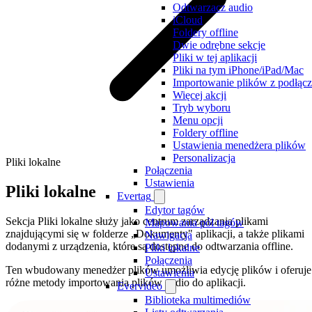
Odtwarzacz audio
iCloud
Foldery offline
Dwie odrębne sekcje
Pliki w tej aplikacji
Pliki na tym iPhone/iPad/Mac
Importowanie plików z podłąc
Więcej akcji
Tryb wyboru
Menu opcji
Foldery offline
Ustawienia menedżera plików
Personalizacja
Pliki lokalne
Połączenia
Ustawienia
Pliki lokalne
Evertag
Edytor tagów
Sekcja Pliki lokalne służy jako centrum zarządzania plikami
Mapowania pól tagów
znajdującymi się w folderze „Dokumenty" aplikacji, a także plikami
Nawigacja
dodanymi z urządzenia, które są dostępne do odtwarzania offline.
Pliki lokalne
Połączenia
Ten wbudowany menedżer plików umożliwia edycję plików i oferuje
Ustawienia
różne metody importowania plików audio do aplikacji.
Evervideo
Biblioteka multimediów