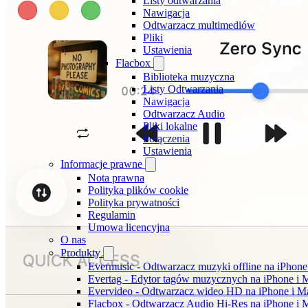
Listy odtwarzania
Nawigacja
Odtwarzacz multimediów
Pliki
Ustawienia
Flacbox
Biblioteka muzyczna
Listy Odtwarzania
Nawigacja
Odtwarzacz Audio
Pliki lokalne
Połączenia
Ustawienia
Informacje prawne
Nota prawna
Polityka plików cookie
Polityka prywatności
Regulamin
Umowa licencyjna
O nas
Produkty
Evermusic - Odtwarzacz muzyki offline na iPhone
Evertag - Edytor tagów muzycznych na iPhone i 
Evervideo - Odtwarzacz wideo HD na iPhone i M
Flacbox - Odtwarzacz Audio Hi-Res na iPhone i 