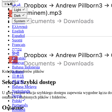
عربي
Català
Light
Čeština
Dark
Dansk
System
Deutsch
Ελληνικά
English
Español
Suomi
Français
עברית
हिन्दी
Hrvatski
Magyar
Bahasa Indonesia
Kolejka transferów plików
Italiano
日本語
Sekcja Szybki dostęp
한국어
Bahasa Melayu
Nederlands
U góry ekranu sekcja szybkiego dostępu zapewnia wygodne łącza do
Norsk
ostatnich i ulubionych plików i folderów.
Polski
Português
Ostatnie
Română