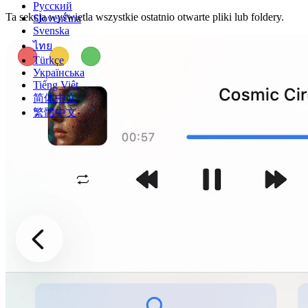
Русский
Ta sekcja wyświetla wszystkie ostatnio otwarte pliki lub foldery.
Slovenčina
Svenska
ไทย
Türkçe
Українська
Tiếng Việt
简体中文
繁體中文