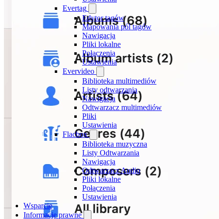
Evertag
Edytor tagów
Mapowania pól tagów
Nawigacja
Pliki lokalne
Połączenia
Ustawienia
Evervideo
Biblioteka multimediów
Listy odtwarzania
Nawigacja
Odtwarzacz multimediów
Pliki
Ustawienia
Flacbox
Biblioteka muzyczna
Listy Odtwarzania
Nawigacja
Odtwarzacz Audio
Pliki lokalne
Połączenia
Ustawienia
Wsparcie
Informacje prawne