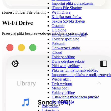
Importuj pliki z urządzenia
iTunes File Sharing
Wi-Fi Drive
iTunes / Finder File Sharing
Kolejka transferów
Sekcja Szybki dostęp
Wi-Fi Drive
Ostatnie
Ulubione
Przesyłaj pliki bezprzewodowo zgodnie z opisem
tutaj
.
Górny pasek narzędzi
Foldery specjalne
Pobrania
Odtwarzacz audio
iCloud
Foldery offline
Dwie odrębne sekcje
Pliki w tej aplikacji
Pliki na tym iPhone/iPad/Mac
Importowanie plików z podłączonych
Więcej akcji
Tryb wyboru
Menu opcji
Foldery offline
Ustawienia menedżera plików
Personalizacja
Połączenia
Ustawienia