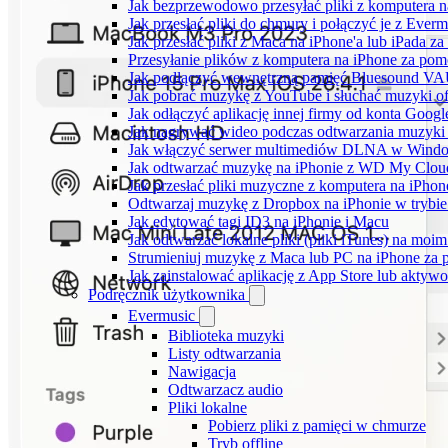
Jak bezprzewodowo przesyłać pliki z komputera 
Jak przesłać pliki do chmury i połączyć je z Ever
Jak przesłać pliki z Maca na iPhone'a lub iPada z
Przesyłanie plików z komputera na iPhone za po
Jak podłączyć wewnętrzną pamięć Bluesound VAUL
Jak pobrać muzykę z YouTube i słuchać muzyki of
Jak odłączyć aplikację innej firmy od konta Googl
Jak nagrywać wideo podczas odtwarzania muzyki 
Jak włączyć serwer multimediów DLNA w Window
Jak odtwarzać muzykę na iPhonie z WD My Clo
Jak przesłać pliki muzyczne z komputera na iPho
Odtwarzaj muzykę z Dropbox na iPhonie w trybie 
Jak edytować tagi ID3 na iPhonie i Macu
Jak odtwarzać lokalne pliki (pliki iTunes) na moim
Strumieniuj muzykę z Maca lub PC na iPhone z
Jak zainstalować aplikację z App Store lub akty
Podręcznik użytkownika
Evermusic
Biblioteka muzyki
Listy odtwarzania
Nawigacja
Odtwarzacz audio
Pliki lokalne
Pobierz pliki z pamięci w chmurze
Tryb offline