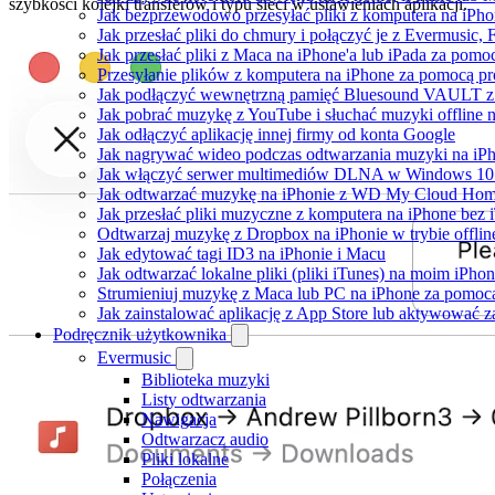
szybkości kolejki transferów i typu sieci w ustawieniach aplikacji.
Jak bezprzewodowo przesyłać pliki z komputera na iPh
Jak przesłać pliki do chmury i połączyć je z Evermusic, 
Jak przesłać pliki z Maca na iPhone'a lub iPada za pomo
Przesyłanie plików z komputera na iPhone za pomocą 
Jak podłączyć wewnętrzną pamięć Bluesound VAULT z a
Jak pobrać muzykę z YouTube i słuchać muzyki offline 
Jak odłączyć aplikację innej firmy od konta Google
Jak nagrywać wideo podczas odtwarzania muzyki na iP
Jak włączyć serwer multimediów DLNA w Windows 10 i
Jak odtwarzać muzykę na iPhonie z WD My Cloud Ho
Jak przesłać pliki muzyczne z komputera na iPhone bez
Odtwarzaj muzykę z Dropbox na iPhonie w trybie offlin
Jak edytować tagi ID3 na iPhonie i Macu
Jak odtwarzać lokalne pliki (pliki iTunes) na moim iPhon
Strumieniuj muzykę z Maca lub PC na iPhone za pomo
Jak zainstalować aplikację z App Store lub aktywować 
Podręcznik użytkownika
Evermusic
Biblioteka muzyki
Listy odtwarzania
Nawigacja
Odtwarzacz audio
Pliki lokalne
Połączenia