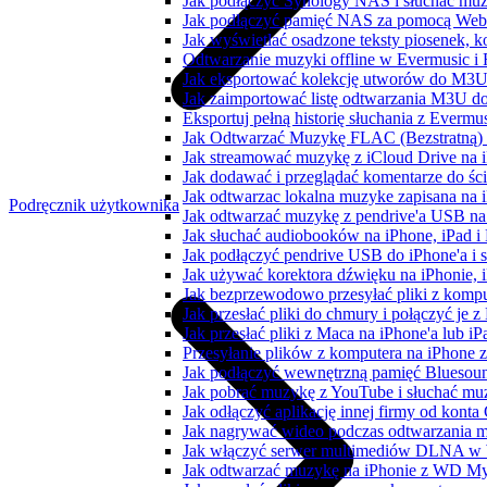
Jak podłączyć Synology NAS i słuchać muz
Jak podłączyć pamięć NAS za pomocą WebD
Jak wyświetlać osadzone teksty piosenek, k
Odtwarzanie muzyki offline w Evermusic i F
Jak eksportować kolekcję utworów do M3U
Jak zaimportować listę odtwarzania M3U do
Eksportuj pełną historię słuchania z Evermu
Jak Odtwarzać Muzykę FLAC (Bezstratną)
Jak streamować muzykę z iCloud Drive na 
Jak dodawać i przeglądać komentarze do śc
Jak odtwarzac lokalna muzyke zapisana na 
Podręcznik użytkownika
Jak odtwarzać muzykę z pendrive'a USB na
Jak słuchać audiobooków na iPhone, iPad 
Jak podłączyć pendrive USB do iPhone'a i s
Jak używać korektora dźwięku na iPhonie, 
Jak bezprzewodowo przesyłać pliki z komp
Jak przesłać pliki do chmury i połączyć je 
Jak przesłać pliki z Maca na iPhone'a lub i
Przesyłanie plików z komputera na iPhone
Jak podłączyć wewnętrzną pamięć Bluesoun
Jak pobrać muzykę z YouTube i słuchać muz
Jak odłączyć aplikację innej firmy od konta
Jak nagrywać wideo podczas odtwarzania m
Jak włączyć serwer multimediów DLNA w 
Jak odtwarzać muzykę na iPhonie z WD 