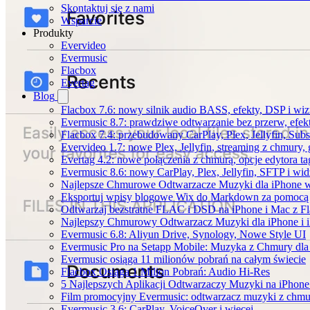
Skontaktuj się z nami
Wsparcie
Produkty
Evervideo
Evermusic
Flacbox
Evertag
Blog
Flacbox 7.6: nowy silnik audio BASS, efekty, DSP i wi
Evermusic 8.7: prawdziwe odtwarzanie bez przerw, efekt
Flacbox 7.4: przebudowany CarPlay, Plex, Jellyfin, Sub
Evervideo 1.7: nowe Plex, Jellyfin, streaming z chmury,
Evertag 4.2: nowe połączenia z chmurą, opcje edytora 
Evermusic 8.6: nowy CarPlay, Plex, Jellyfin, SFTP i wid
Najlepsze Chmurowe Odtwarzacze Muzyki dla iPhone 
Eksportuj wpisy blogowe Wix do Markdown za pomoc
Odtwarzaj bezstratne FLAC i DSD na iPhone i Mac z F
Najlepszy Chmurowy Odtwarzacz Muzyki dla iPhone i 
Evermusic 6.8: Aliyun Drive, Synology, Nowe Style UI
Evermusic Pro na Setapp Mobile: Muzyka z Chmury dla
Evermusic osiąga 11 milionów pobrań na całym świecie
Flacbox Osiąga 1 Milion Pobrań: Audio Hi-Res
5 Najlepszych Aplikacji Odtwarzaczy Muzyki na iPhon
Film promocyjny Evermusic: odtwarzacz muzyki z chmu
Evermusic 3.6: CarPlay, VoiceOver i więcej