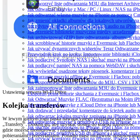
Jak stworzyć listę odtwarzania M3U dla Internet Archiv
Jak odtwarzać muzykę z Mac / PC / Linux / NAS na i
Jak odtwarzać własną muzykę na iPhonie za pomocą Ca
Jak zmienić okładki albumów dla lokalnych utworów na S
Jak edytować teksty piosenek w plikach audio na iPho
Jak przenieść bibliotekę muzyczną między urządzeniam
Jak archiwizować (ZIP) listy odtwarzania, albumy, wyko
Jak scrobblować historię muzyki z Evermusic lub Flacbo
Jak używać dynamicznych widgetów Teraz Odtwarzane w
Przewodnik krok po kroku: Importowanie biblioteki iCl
Jak podłączyć Synology NAS i słuchać muzyki na iPhon
Jak podłączyć pamięć NAS za pomocą WebDAV i słucha
Jak wyświetlać osadzone teksty piosenek, komentarze i 
Odtwarzanie muzyki offline w Evermusic i Flacbox: pobi
Jak eksportować kolekcję utworów do M3U, CSV i TXT
Jak zaimportować listę odtwarzania M3U do Evermusic 
Ustawienia serwera Wi-Fi Drive
Eksportuj pełną historię słuchania z Evermusic i Flacbox
Jak Odtwarzać Muzykę FLAC (Bezstratną) na Moim iP
Kolejka transferów
Jak streamować muzykę z iCloud Drive na iPhonie lub 
Jak dodawać i przeglądać komentarze do ścieżek audio 
Jak odtwarzac lokalna muzyke zapisana na iPhonie lub 
W lewym górnym rogu paska nawigacyjnego znajdziesz przycisk
Jak odtwarzać muzykę z pendrive'a USB na iPhonie za
„Transfery". Dotknij go, aby uzyskać dostęp do kolejki transferów,
Jak słuchać audiobooków na iPhone, iPad i Mac za pom
gdzie możesz monitorować i zarządzać wszystkimi swoimi
Jak podłączyć pendrive USB do iPhone'a i słuchać muzyk
pobieraniami i przesyłaniami. Ponadto masz możliwość dostosowania
Jak używać korektora dźwięku na iPhonie, iPadzie lub 