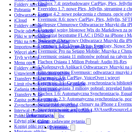
Flacbox 7.4: przebudowany CarPlay, Plex, Jellyfi
Foldery specjalne
Evervideo 1.7: nowe Plex, Jellyfin, streaming z c
Pobrania
Evertag 4.2: nowe połączenia z chmurą, opcje ed
Odtwarzacz audio
Evermusic 8.6: nowy CarPlay, Plex, Jellyfin, SFTP
iCloud
Najlepsze Chmurowe Odtwarzacze Muzyki dla iP
Foldery offline
Eksportuj wpisy blogowe Wix do Markdown za 
Dwie odrębne sekcje
Odtwarzaj bezstratne FLAC i DSD na iPhone i M
Pliki w tej aplikacji
Najlepszy Chmurowy Odtwarzacz Muzyki dla iPho
Pliki na tym iPhone/iPad/Mac
Evermusic 6.8: Aliyun Drive, Synology, Nowe Sty
Importowanie plików z podłączonych kart USB
Evermusic Pro na Setapp Mobile: Muzyka z Chmu
Więcej akcji
Evermusic osiąga 11 milionów pobrań na całym św
Tryb wyboru
Flacbox Osiąga 1 Milion Pobrań: Audio Hi-Res
Menu opcji
5 Najlepszych Aplikacji Odtwarzaczy Muzyki na
Foldery offline
Film promocyjny Evermusic: odtwarzacz muzyki 
Ustawienia menedżera plików
Evermusic 3.6: CarPlay, VoiceOver i więcej
Transfery plików (typ sieci)
Evermusic 3.1: Crossfade, synchronizacja bibliote
Limit równoległych transferów plików
Evermusic osiąga 3 miliony pobrań: przegląd funkc
Zadania transferu plików
Flacbox 1.6: Automatyczna Synchronizacja, Equa
Transfery w tle
Evermusic 2.3: Automatyczna synchronizacja, pozy
Zapisz pobrane pliki do
Strumieniuj muzykę z chmury na iPhone z Evermu
Zsynchronizowane foldery offline
Strumieniowanie audio iOS z AVAssetResourceLo
Interwał czasowy (synchronizacja offline)
Dokumentacja
Pokaż pełne nazwy plików
Edytuj pliki online
Często zadawane pytania
Kopiuj pliki przy otwieraniu
Evermusic
Miniatury plików