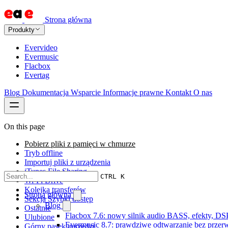
Strona główna
Produkty
Evervideo
Evermusic
Flacbox
Evertag
Blog
Dokumentacja
Wsparcie
Informacje prawne
Kontakt
O nas
On this page
Pobierz pliki z pamięci w chmurze
Tryb offline
Importuj pliki z urządzenia
iTunes File Sharing
CTRL K
Wi-Fi Drive
Kolejka transferów
Strona główna
Sekcja Szybki dostęp
Blog
Ostatnie
Flacbox 7.6: nowy silnik audio BASS, efekty, DS
Ulubione
Evermusic 8.7: prawdziwe odtwarzanie bez przerw,
Górny pasek narzędzi