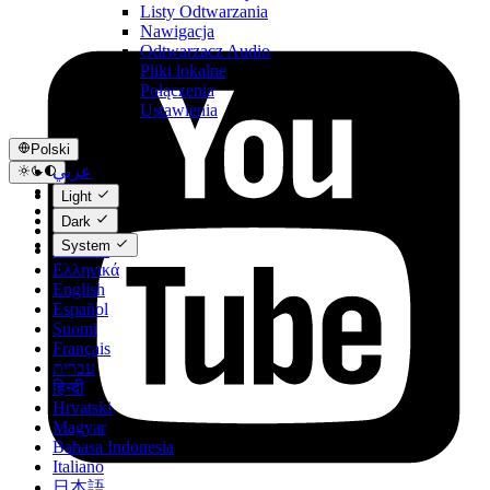
Listy Odtwarzania
Nawigacja
Odtwarzacz Audio
Pliki lokalne
Połączenia
Ustawienia
Polski
عربي
Català
Light
Čeština
Dark
Dansk
System
Deutsch
Ελληνικά
English
Español
Suomi
Français
עברית
हिन्दी
Hrvatski
Magyar
Bahasa Indonesia
Italiano
日本語