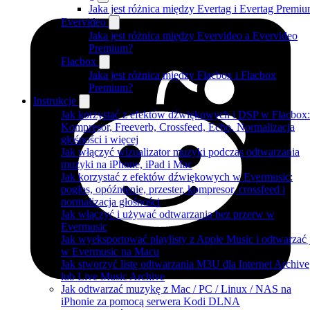
Jaka jest różnica między Evertag i Evertag Premi
Evervideo
Jaka jest różnica między Evervideo a Evervideo
Premium?
Flacbox
Jaka jest różnica między Flacbox i Flacbox
Premium?
Instrukcje
Jak korzystać z efektów dźwiękowych i DSP w Flacbox:
Kompresor, Freeverb, Crossfeed, Echo, Normalizacja
głośności i więcej
Jak włączyć wizualizator muzyki podczas odtwarzania
muzyki na iPhone, iPad i Mac
Jak korzystać z efektów dźwiękowych w Evermusic:
pogłos, opóźnienie, przester, kompresor, crossfeed i
normalizacja głośności
Jak włączyć i używać odtwarzania bez przerw w
Evermusic
Jak wyeksportować playlisty z Apple Music i odtwarzać 
w Evermusic na Macu
Jak stworzyć listę odtwarzania M3U dla Internet Archive
lub Live Music Archive
Jak odtwarzać muzykę z Mac / PC / Linux / NAS na
iPhonie za pomocą serwera Kodi DLNA