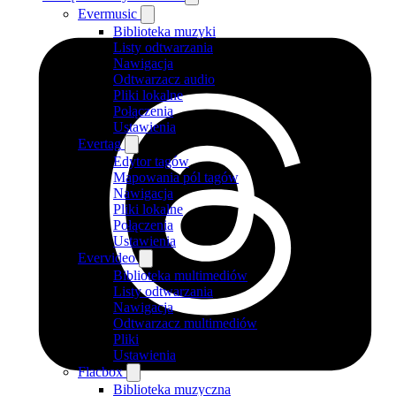
Evermusic
Biblioteka muzyki
Listy odtwarzania
Nawigacja
Odtwarzacz audio
Pliki lokalne
Połączenia
Ustawienia
Evertag
Edytor tagów
Mapowania pól tagów
Nawigacja
Pliki lokalne
Połączenia
Ustawienia
Evervideo
Biblioteka multimediów
Listy odtwarzania
Nawigacja
Odtwarzacz multimediów
Pliki
Ustawienia
Flacbox
Biblioteka muzyczna