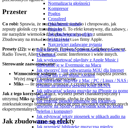
Normalizacja głośności
Kompresor
Przester
Pogłos
Crossfeed
Opóźnienie (echo)
Co robi:
Sprawia, że muzyka brzmi szorstko i chropowato, jak
Przester
zepsuty głośnik czy transmisja lo-fi. To efekt kreatywny, dla zabawy, 
Jak zbudowane są efekty
nie narzędzie wierności dźwięku, więc używaj go z umiarem.
Wskazówki
Zbudowany na
firmy Apple.
AVAudioUnitDistortion
Najczęściej zadawane pytania
Presety (22):
w tym Bit Brush, Broken Speaker, Cellphone Concert,
Jak włączyć i używać odtwarzania bez przerw w
Radio Tower, Alien Chatter, Cosmic Interference i wiele innych.
Evermusic
Jak wyeksportować playlisty z Apple Music i
Sterowanie zaawansowane:
odtwarzać je w Evermusic na Macu
Jak stworzyć listę odtwarzania M3U dla Internet
Wzmocnienie wstępne
— jak mocno sygnał napędza przester.
Archive lub Live Music Archive
Wyżej znaczy bardziej agresywnie.
Jak odtwarzać muzykę z Mac / PC / Linux / NAS 
Miks
— ile przesteru zmieszać z czystym dźwiękiem.
iPhonie za pomocą serwera Kodi DLNA
Jak odtwarzać własną muzykę na iPhonie za pom
Jak z tego korzystać:
Włącz, wybierz preset charakterystyczny i
CarPlay
utrzymuj
Miks
na niskim poziomie, chyba że chcesz mocno
Jak zmienić okładki albumów dla lokalnych
zniekształconego brzmienia. Zabawne przy utworach elektronicznych
utworów na Spotify: przewodnik krok po kroku
eksperymentalnych.
(telefon i komputer)
Jak edytować teksty piosenek w plikach audio na
Jak zbudowane są efekty
iPhone lub MAC
Jak przenieść bibliotekę muzyczną między