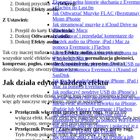
Eksportuj pełną historię słuchania z Evermu
Dotknij przycisku
⋯ (Więcej)
.
i Flacbox do Last.fm
Dotknij
Efekty audio
.
Jak Odtwarzać Muzykę FLAC (Bezstratną)
Moim iPhonie
Z Ustawień:
Jak streamować muzykę z iCloud Drive na
iPhonie lub Macu
Przejdź do karty
Ustawienia
.
Jak dodawać i przeglądać komentarze do
Dotknij
Odtwarzacz audio
.
ścieżek audio na iPhone, iPad i Mac za
Dotknij
Efekty audio
.
pomocą Evermusic i Flacbox
Tak czy inaczej trafiasz na listę
Efekty audio
, która pokazuje
Jak odtwarzac lokalna muzyke zapisana na
wszystkie sześć efektów w tej kolejności:
normalizacja głośności,
iPhonie lub Macu
kompresor, pogłos, crossfeed, opóźnienie, przester
. Dotknij
Jak odtwarzać muzykę z pendrive'a USB na
dowolnego, aby otworzyć jego edytor.
iPhonie za pomocą Evermusic i iXpand od
SanDisk
Jak słuchać audiobooków na iPhone, iPad i
Jak działa edytor każdego efektu
Mac za pomocą Evermusic
Jak podłączyć pendrive USB do iPhone'a i
Każdy edytor efektu działa według tego samego prostego schematu,
słuchać muzyki lub zarządzać plikami na ni
więc gdy nauczysz się jednego, znasz je wszystkie:
Jak używać korektora dźwięku na iPhonie,
iPadzie lub Macu z Evermusic i Flacbox
Przełącznik włączenia (prawy górny róg).
Włącza lub
Jak bezprzewodowo przesyłać pliki z
wyłącza efekt. Każdy efekt jest domyślnie wyłączony. Gdy jest
komputera na iPhone za pomocą WiFi-Driv
wyłączony, sterowanie jest przyciemnione.
Jak przesłać pliki do chmury i połączyć je z
Przełącznik Prosty / Zaawansowany (prawy górny róg).
Evermusic, Flacbox lub Evertag
Tryb
Prosty
pokazuje tylko listę presetów z opisami w
Jak przesłać pliki z Maca na iPhone'a lub