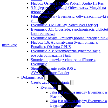
Flacbox Osiąga 1 Milion Pobrań: Audio Hi-Res
5 Najlepszych Aplikacji Odtwarzaczy Muzyki na
iPhone w 2025
Film promocyjny Evermusic: odtwarzacz muzyki 
chmury
Evermusic 3.6: CarPlay, VoiceOver i więcej
Evermusic 3.1: Crossfade, synchronizacja bibliotek
kopia zapasowa
Evermusic osiąga 3 miliony pobrań: przegląd funkc
Flacbox 1.6: Automatyczna Synchronizacja,
Instrukcje
Equalizer, Obsługa OPUS
Evermusic 2.3: Automatyczna synchronizacja,
pozycja odtwarzania i tagi
Strumieniuj muzykę z chmury na iPhone z
Evermusic
Strumieniowanie audio iOS z
AVAssetResourceLoader
Dokumentacja
Często zadawane pytania
Evermusic
Jaka jest różnica między Evermusic a
Flacbox
Jaka jest różnica między Evermusic a
Evermusic Premium