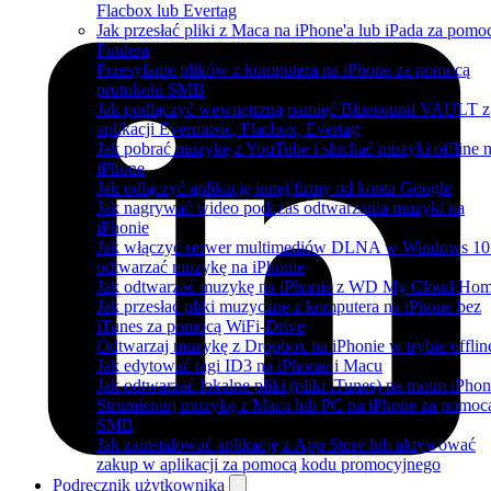
Flacbox lub Evertag
Jak przesłać pliki z Maca na iPhone'a lub iPada za pomo
Findera
Przesyłanie plików z komputera na iPhone za pomocą
protokołu SMB
Jak podłączyć wewnętrzną pamięć Bluesound VAULT z
aplikacji Evermusic, Flacbox, Evertag
Jak pobrać muzykę z YouTube i słuchać muzyki offline 
iPhone
Jak odłączyć aplikację innej firmy od konta Google
Jak nagrywać wideo podczas odtwarzania muzyki na
iPhonie
Jak włączyć serwer multimediów DLNA w Windows 10 
odtwarzać muzykę na iPhonie
Jak odtwarzać muzykę na iPhonie z WD My Cloud Ho
Jak przesłać pliki muzyczne z komputera na iPhone bez
iTunes za pomocą WiFi-Drive
Odtwarzaj muzykę z Dropbox na iPhonie w trybie offlin
Jak edytować tagi ID3 na iPhonie i Macu
Jak odtwarzać lokalne pliki (pliki iTunes) na moim iPhon
Strumieniuj muzykę z Maca lub PC na iPhone za pomoc
SMB
Jak zainstalować aplikację z App Store lub aktywować
zakup w aplikacji za pomocą kodu promocyjnego
Podręcznik użytkownika