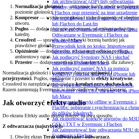
Jak archiwizować (ZIP) listy odtwarzania,
Normalizacja głośności
— utrzymuje każdy utwór na spójny
albumy, wykonawców i gatunki w Evermus
poziomie głośności.
i Flacbox oraz przenieść na inne urządzenie
Kompresor
— wyrównuje głośne i ciche fragmenty w obrębie
Jak scrobblować historię muzyki z Evermus
utworu.
lub Flacbox do Last.fm
Pogłos
— dodaje poczucie przestrzeni, od małego pokoju po
Jak używać dynamicznych widgetów Teraz
katedrę.
Odtwarzane w Evermusic i Flacbox na
Crossfeed
— sprawia, że słuchawki brzmią bardziej jak
iPhonie i Macu
prawdziwe głośniki.
Przewodnik krok po kroku: Importowanie
Opóźnienie
— dodaje echo, od ciasnego odbicia po długi,
biblioteki iCloud do Evermusic i Flacbox
ambientowy ogon.
Jak podłączyć Synology NAS i słuchać
Przester
— dodaje szorstkości i charakteru lo-fi, dla zabawy.
muzyki na iPhonie lub Macu
Jak podłączyć pamięć NAS za pomocą
Normalizacja głośności i kompresor dotyczą
spójności i
WebDAV i słuchać muzyki na iPhonie lub
przejrzystości
. Pogłos, opóźnienie i przester to
efekty kreatywne
.
Macu
Crossfeed to narzędzie zapewniające
komfort przy słuchawkach
.
Jak wyświetlać osadzone teksty piosenek,
Razem zamieniają Evermusic w małe studio w Twojej kieszeni.
komentarze i pliki LRC dla muzyki na iPho
lub Macu
Jak otworzyć efekty audio
Odtwarzanie muzyki offline w Evermusic i
Flacbox: pobieranie i synchronizacja z chm
do plików lokalnych
Do ekranu Efekty audio można dotrzeć na dwa sposoby.
Jak eksportować kolekcję utworów do M3U
CSV i TXT w Evermusic i Flacbox
Z odtwarzacza (najszybciej):
Jak zaimportować listę odtwarzania M3U d
Evermusic i Flacbox
Otwórz ekran
Teraz odtwarzane / odtwarzacz
.