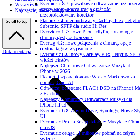
Evermusic 8.7: prawdziwe odtwarzanie bez przer
Wskazówki
efekty audio, normalizacja głośności,
Najczęściej zadawane pytania
przeprojektowany korektor
Flacbox 7.4: przebudowany CarPlay, Plex, Jellyfin
Scroll to top
Subsonic, SFTP dla audio Hi-Res
Evervideo 1.7: nowe Plex, Jellyfin, streaming z
chmury, gesty odtwarzania
Evertag 4.2: nowe połączenia z chmurą, opcje
edytora tagów wyjaśnione
Dokumentacja
Evermusic 8.6: nowy CarPlay, Plex, Jellyfin, SFTP
widżet tekstów
Najlepsze Chmurowe Odtwarzacze Muzyki dla
iPhone w 2026
Eksportuj wpisy blogowe Wix do Markdown za
pomocą OpenAI
Odtwarzaj bezstratne FLAC i DSD na iPhone i M
z Flacbox
Najlepszy Chmurowy Odtwarzacz Muzyki dla
iPhone i iPad
Evermusic 6.8: Aliyun Drive, Synology, Nowe Sty
UI
Evermusic Pro na Setapp Mobile: Muzyka z Chm
dla iOS
Evermusic osiąga 11 milionów pobrań na całym
świecie