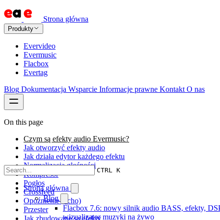
Strona główna
Produkty
Evervideo
Evermusic
Flacbox
Evertag
Blog
Dokumentacja
Wsparcie
Informacje prawne
Kontakt
O nas
On this page
Czym są efekty audio Evermusic?
Jak otworzyć efekty audio
Jak działa edytor każdego efektu
Normalizacja głośności
CTRL K
Kompresor
Pogłos
Strona główna
Crossfeed
Blog
Opóźnienie (echo)
Flacbox 7.6: nowy silnik audio BASS, efekty, DSP
Przester
wizualizator muzyki na żywo
Jak zbudowane są efekty