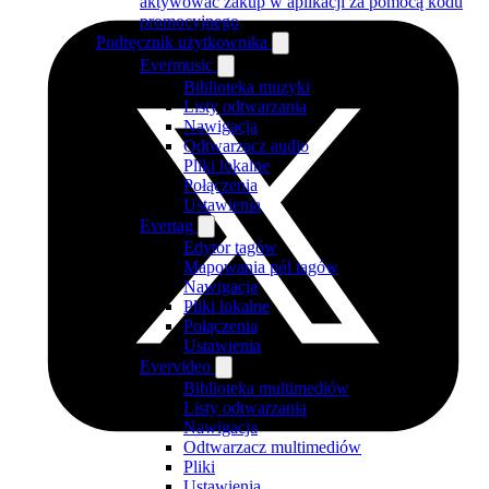
aktywować zakup w aplikacji za pomocą kodu
promocyjnego
Podręcznik użytkownika
Evermusic
Biblioteka muzyki
Listy odtwarzania
Nawigacja
Odtwarzacz audio
Pliki lokalne
Połączenia
Ustawienia
Evertag
Edytor tagów
Mapowania pól tagów
Nawigacja
Pliki lokalne
Połączenia
Ustawienia
Evervideo
Biblioteka multimediów
Listy odtwarzania
Nawigacja
Odtwarzacz multimediów
Pliki
Ustawienia