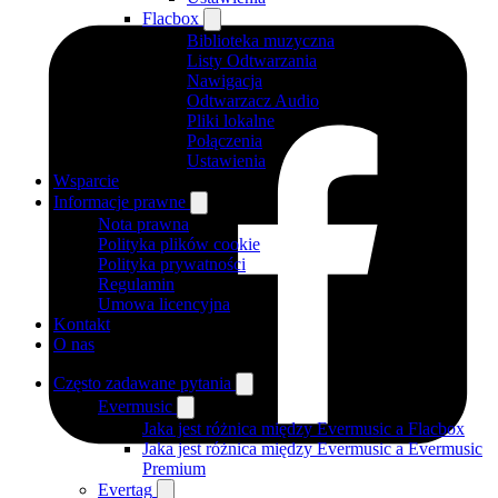
Flacbox
Biblioteka muzyczna
Listy Odtwarzania
Nawigacja
Odtwarzacz Audio
Pliki lokalne
Połączenia
Ustawienia
Wsparcie
Informacje prawne
Nota prawna
Polityka plików cookie
Polityka prywatności
Regulamin
Umowa licencyjna
Kontakt
O nas
Często zadawane pytania
Evermusic
Jaka jest różnica między Evermusic a Flacbox
Jaka jest różnica między Evermusic a Evermusic
Premium
Evertag