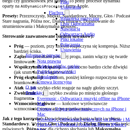
biegu czy gdziekolwiek jest głośno. To pełny procesor dynamiki
Pliki
oparty na
firmy Apple.
AUDynamicsProcessor
Ustawienia
Flacbox
Presety:
Przezroczysty, Miękki, Standardowy, Mocny, Głos / Podcast
Biblioteka muzyczna
Stare nagrania, Późna noc, Dialog filmowy, Dopasowanie do
Listy Odtwarzania
strumieniowania i Maksymalna głośność.
Nawigacja
Odtwarzacz Audio
Sterowanie zaawansowane (siedem suwaków):
Pliki lokalne
Połączenia
Próg
— poziom, przy którym rozpoczyna się kompresja. Niżs
Ustawienia
bardziej ściska.
Informacje prawne
Zapas
— przestrzeń powyżej progu, zanim włączy się twarde
Nota prawna
limitowanie.
Polityka plików cookie
Współczynnik ekspansji
— jak mocno bardzo ciche dźwięki
Polityka prywatności
(jak szum tła) są ściągane w dół.
Regulamin
Próg ekspansji
— poziom, poniżej którego rozpoczyna się to
Umowa licencyjna
bramkowanie.
O nas
Atak
— jak szybko efekt reaguje na nagły głośny szczyt.
Produkty
Zwolnienie
— jak szybko zwalnia po minięciu głośnego
fragmentu.
Evermusic - Odtwarzacz muzyki offline na iPhone
Wzmocnienie główne
— końcowe wyrównawcze
Mac
wzmocnienie stosowane po przetwarzaniu.
Evertag - Edytor tagów muzycznych na iPhone i
Mac
Jak z tego korzystać:
Do większości słuchania włącz i wybierz
Evervideo - Odtwarzacz wideo HD na iPhone i M
Standardowy
. Wybierz
Głos / Podcast
lub
Dialog filmowy
dla treśc
Flacbox - Odtwarzacz Audio Hi-Res na iPhone i
mówionych,
Późna noc
dla cichego słuchania lub
Maksymalna
Mac