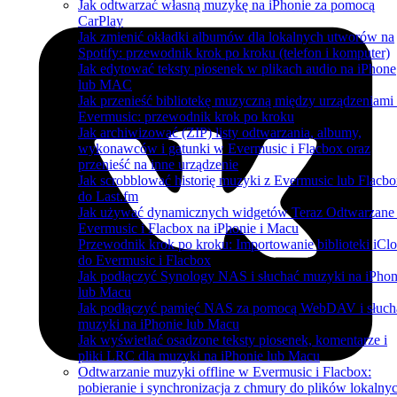
Jak odtwarzać własną muzykę na iPhonie za pomocą
CarPlay
Jak zmienić okładki albumów dla lokalnych utworów na
Spotify: przewodnik krok po kroku (telefon i komputer)
Jak edytować teksty piosenek w plikach audio na iPhone
lub MAC
Jak przenieść bibliotekę muzyczną między urządzeniami
Evermusic: przewodnik krok po kroku
Jak archiwizować (ZIP) listy odtwarzania, albumy,
wykonawców i gatunki w Evermusic i Flacbox oraz
przenieść na inne urządzenie
Jak scrobblować historię muzyki z Evermusic lub Flacb
do Last.fm
Jak używać dynamicznych widgetów Teraz Odtwarzane
Evermusic i Flacbox na iPhonie i Macu
Przewodnik krok po kroku: Importowanie biblioteki iCl
do Evermusic i Flacbox
Jak podłączyć Synology NAS i słuchać muzyki na iPhon
lub Macu
Jak podłączyć pamięć NAS za pomocą WebDAV i słuch
muzyki na iPhonie lub Macu
Jak wyświetlać osadzone teksty piosenek, komentarze i
pliki LRC dla muzyki na iPhonie lub Macu
Odtwarzanie muzyki offline w Evermusic i Flacbox:
pobieranie i synchronizacja z chmury do plików lokalny