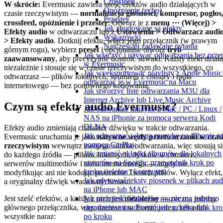
Crossfeed
W skrócie:
Evermusic zawiera sześć efektów audio działających w
Opóźnienie (echo)
czasie rzeczywistym —
normalizacja głośności, kompresor, pogłos
Przester
crossfeed, opóźnienie i przester
. Otwórz je z
menu ⋯ (Więcej) >
Jak zbudowane są efekty
Efekty audio
w odtwarzaczu lub z
Ustawienia > Odtwarzacz audi
Wskazówki
> Efekty audio
. Dotknij efektu, włącz jego przełącznik (w prawym
Najczęściej zadawane pytania
górnym rogu), wybierz
preset
i opcjonalnie otwórz
tryb
Jak włączyć i używać odtwarzania bez prze
zaawansowany
, aby precyzyjnie dostroić suwaki. Każdy efekt działa
w Evermusic
niezależnie i stosuje się w czasie rzeczywistym do wszystkiego, co
Jak wyeksportować playlisty z Apple Music 
odtwarzasz — plików lokalnych, strumieni z chmury i radia
odtwarzać je w Evermusic na Macu
internetowego — bez ponownego kodowania.
Jak stworzyć listę odtwarzania M3U dla
Internet Archive lub Live Music Archive
Czym są efekty audio Evermusic?
Jak odtwarzać muzykę z Mac / PC / Linux /
NAS na iPhonie za pomocą serwera Kodi
DLNA
Efekty audio zmieniają charakter dźwięku w trakcie odtwarzania.
Jak odtwarzać własną muzykę na iPhonie z
Evermusic uruchamia je jako
natywne węzły przetwarzania w czas
pomocą CarPlay
rzeczywistym
wewnątrz swojego silnika odtwarzania, więc stosują si
Jak zmienić okładki albumów dla lokalnych
do każdego źródła — plików lokalnych, dysków w chmurze,
utworów na Spotify: przewodnik krok po
serwerów multimediów i radia internetowego — nigdy nie
kroku (telefon i komputer)
modyfikując ani nie kodując ponownie Twoich plików. Wyłącz efekt,
Jak edytować teksty piosenek w plikach aud
a oryginalny dźwięk wraca natychmiast.
na iPhone lub MAC
Jest sześć efektów, a każdy z nich jest
niezależny
— nie ma jednego
Jak przenieść bibliotekę muzyczną między
głównego przełącznika, więc możesz uruchomić jeden, kilka lub
urządzeniami w Evermusic: przewodnik kro
wszystkie naraz:
po kroku