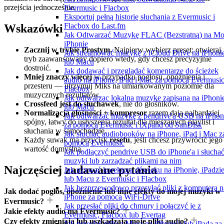
przejścia jednocześnie.
Evermusic i Flacbox
Eksportuj pełną historię słuchania z Evermusic i
Flacbox do Last.fm
Wskazówki
Jak Odtwarzać Muzykę FLAC (Bezstratną) na M
iPhonie
Zacznij w trybie Prostym.
Najpierw wybierz preset; otwieraj
Jak streamować muzykę z iCloud Drive na iPhoni
tryb zaawansowany dopiero wtedy, gdy chcesz precyzyjnie
lub Macu
dostroić.
Jak dodawać i przeglądać komentarze do ścieżek
Mniej znaczy więcej
w przypadku pogłosu, opóźnienia i
audio na iPhone, iPad i Mac za pomocą Evermusic
przesteru — utrzymuj Miks na umiarkowanym poziomie dla
Flacbox
muzycznych rezultatów.
Jak odtwarzac lokalna muzyke zapisana na iPhoni
Crossfeed jest do słuchawek
, nie do głośników.
lub Macu
Normalizacja głośności + kompresor
razem dają najbardziej
Jak odtwarzać muzykę z pendrive'a USB na iPhon
spójny, łatwy do usłyszenia rezultat dla mieszanych playlist i
za pomocą Evermusic i iXpand od SanDisk
słuchania w samochodzie.
Jak słuchać audiobooków na iPhone, iPad i Mac z
Każdy suwak ma przycisk
resetu
, jeśli chcesz przywrócić jego
pomocą Evermusic
wartość domyślną.
Jak podłączyć pendrive USB do iPhone'a i słucha
muzyki lub zarządzać plikami na nim
Najczęściej zadawane pytania
Jak używać korektora dźwięku na iPhonie, iPadzi
lub Macu z Evermusic i Flacbox
Jak bezprzewodowo przesyłać pliki z komputera n
Jak dodać pogłos, opóźnienie lub inne efekty do mojej muzyki w
iPhone za pomocą WiFi-Drive
Evermusic?
Jak przesłać pliki do chmury i połączyć je z
Jakie efekty audio ma Evermusic?
Evermusic, Flacbox lub Evertag
Czy efekty zmieniają lub uszkadzają moje pliki audio?
Jak przesłać pliki z Maca na iPhone'a lub iPada za