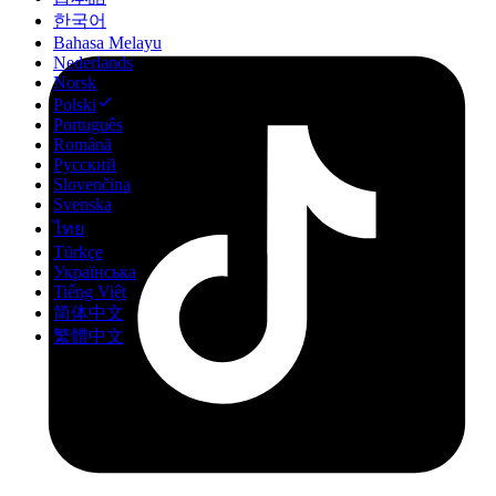
한국어
Bahasa Melayu
Nederlands
Norsk
Polski
Português
Română
Русский
Slovenčina
Svenska
ไทย
Türkçe
Українська
Tiếng Việt
简体中文
繁體中文