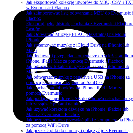
Jak eksportować kolekcję utworów do M3U, CSV i TX
w Evermusic i Flacbox
Jak zaimportować listę odtwarzania M3U do Evermusic 
Flacbox
Eksportuj pełną historię słuchania z Evermusic i Flacbox
Last.fm
Jak Odtwarzać Muzykę FLAC (Bezstratną) na Moim
iPhonie
Jak streamować muzykę z iCloud Drive na iPhonie lub
Macu
Jak dodawać i przeglądać komentarze do ścieżek audio 
iPhone, iPad i Mac za pomocą Evermusic i Flacbox
Jak odtwarzac lokalna muzyke zapisana na iPhonie lub
Macu
Jak odtwarzać muzykę z pendrive'a USB na iPhonie za
pomocą Evermusic i iXpand od SanDisk
Jak słuchać audiobooków na iPhone, iPad i Mac za
pomocą Evermusic
Jak podłączyć pendrive USB do iPhone'a i słuchać muzy
lub zarządzać plikami na nim
Jak używać korektora dźwięku na iPhonie, iPadzie lub
Macu z Evermusic i Flacbox
Jak bezprzewodowo przesyłać pliki z komputera na iPh
za pomocą WiFi-Drive
Jak przesłać pliki do chmury i połączyć je z Evermusic,