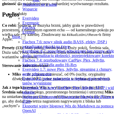
głośność
dla najgłośniejszego, najbardziej wyrównanego rezultatu.
Skontaktuj się z nami
Wsparcie
Pogłos
Produkty
Evervideo
Evermusic
Co robi:
Sprawia, że muzyka brzmi, jakby grała w prawdziwej
Flacbox
przestrzeni, z naturalnym ogonem echa — od kameralnego pokoju po
Evertag
wielką salę czy katedrę. Zbudowany na
firmy
AVAudioUnitReverb
Blog
Apple.
Flacbox 7.6: nowy silnik audio BASS, efekty, DSP i
wizualizator muzyki na żywo
Presety (13):
Mały pokój, Średni pokój, Duży pokój, Średnia sala,
Evermusic 8.7: prawdziwe odtwarzanie bez przerw, efek
Duża sala, Płyta, Średnia komora, Duża komora, Katedra oraz kilka
audio, normalizacja głośności, przeprojektowany korekto
wariantów sal i pokoi.
Flacbox 7.4: przebudowany CarPlay, Plex, Jellyfin,
Subsonic, SFTP dla audio Hi-Res
Sterowanie zaawansowane:
Evervideo 1.7: nowe Plex, Jellyfin, streaming z chmury,
gesty odtwarzania
Miks
— ile pogłosu domieszać, od 0% (suchy, oryginalny
Evertag 4.2: nowe połączenia z chmurą, opcje edytora
dźwięk) do 100% (pełne zanurzenie w wybranej przestrzeni).
tagów wyjaśnione
Jak z tego korzystać:
Włącz, wybierz przestrzeń (na przykład
Evermusic 8.6: nowy CarPlay, Plex, Jellyfin, SFTP i wid
Średnia sala
dla ciepłego, przestronnego brzmienia) i utrzymuj
Miks
tekstów
na umiarkowanym poziomie — odrobina wystarcza na wiele. Używa
Najlepsze Chmurowe Odtwarzacze Muzyki dla iPhone 
go, aby dodać powietrza nagraniom nagrywanym z bliska lub
2026
„suchym".
Eksportuj wpisy blogowe Wix do Markdown za pomocą
OpenAI