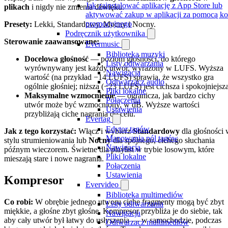
Jak zainstalować aplikację z App Store lub
plikach
i nigdy nie zmienia dźwięku.
aktywować zakup w aplikacji za pomocą k
promocyjnego
Presety:
Lekki, Standardowy, Mocny i Nocny.
Podręcznik użytkownika
Sterowanie zaawansowane:
Evermusic
Biblioteka muzyki
Docelowa głośność
— poziom głośności, do którego
Listy odtwarzania
wyrównywany jest każdy utwór, wyrażony w LUFS. Wyższa
Nawigacja
wartość (na przykład −14 LUFS) sprawia, że wszystko gra
Odtwarzacz audio
ogólnie głośniej; niższa (−23 LUFS) jest cichsza i spokojniejsza
Pliki lokalne
Maksymalne wzmocnienie
— ogranicza, jak bardzo cichy
Połączenia
utwór może być wzmocniony, w dB. Wyższe wartości
Ustawienia
przybliżają ciche nagrania do celu.
Evertag
Edytor tagów
Jak z tego korzystać:
Włącz i wybierz
Standardowy
dla głośności
Mapowania pól tagów
stylu strumieniowania lub
Nocny
dla spójnego, cichego słuchania
Nawigacja
późnym wieczorem. Świetne dla playlist w trybie losowym, które
Pliki lokalne
mieszają stare i nowe nagrania.
Połączenia
Ustawienia
Kompresor
Evervideo
Biblioteka multimediów
Co robi:
W obrębie jednego utworu ciche fragmenty mogą być zbyt
Listy odtwarzania
miękkie, a głośne zbyt głośne. Kompresor przybliża je do siebie, tak
Nawigacja
aby cały utwór był łatwy do usłyszenia — w samochodzie, podczas
Odtwarzacz multimediów