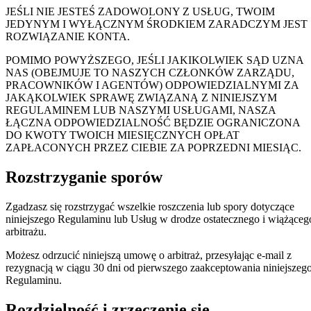
JEŚLI NIE JESTEŚ ZADOWOLONY Z USŁUG, TWOIM
JEDYNYM I WYŁĄCZNYM ŚRODKIEM ZARADCZYM JEST
ROZWIĄZANIE KONTA.
POMIMO POWYŻSZEGO, JEŚLI JAKIKOLWIEK SĄD UZNA
NAS (OBEJMUJE TO NASZYCH CZŁONKÓW ZARZĄDU,
PRACOWNIKÓW I AGENTÓW) ODPOWIEDZIALNYMI ZA
JAKĄKOLWIEK SPRAWĘ ZWIĄZANĄ Z NINIEJSZYM
REGULAMINEM LUB NASZYMI USŁUGAMI, NASZA
ŁĄCZNA ODPOWIEDZIALNOŚĆ BĘDZIE OGRANICZONA
DO KWOTY TWOICH MIESIĘCZNYCH OPŁAT
ZAPŁACONYCH PRZEZ CIEBIE ZA POPRZEDNI MIESIĄC.
Rozstrzyganie sporów
Zgadzasz się rozstrzygać wszelkie roszczenia lub spory dotyczące
niniejszego Regulaminu lub Usług w drodze ostatecznego i wiążąceg
arbitrażu.
Możesz odrzucić niniejszą umowę o arbitraż, przesyłając e-mail z
rezygnacją w ciągu 30 dni od pierwszego zaakceptowania niniejszeg
Regulaminu.
Rozdzielność i zrzeczenie się