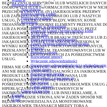
Wsparcie
BEZPIECZNYCH SERWERÓW I/LUB WSZELKICH DANYCH
Informacje prawne
OSOBOWYCH I/LUB INFORMACJI FINANSOWYCH W NIC
Nota prawna
PRZECHOWYWANYCH, (IV) JAKIEKOLWIEK PRZERWY
Polityka plików cookie
LUB ZAPRZESTANIE TRANSMISJI DO LUB Z NASZYCH
Polityka prywatności
USŁUG, (V) JAKIEKOLWIEK BŁĘDY, WIRUSY, KONIE
Regulamin
TROJAŃSKIE LUB PODOBNE ELEMENTY PRZESYŁANE D
Zmiany w Regulaminie
LUB ZA POŚREDNICTWEM NASZYCH USŁUG PRZEZ
Dostęp do Usługi i bezpieczeństwo konta
JAKĄKOLWIEK STRONĘ TRZECIĄ, I/LUB (VI)
Twoje dane
JAKIEKOLWIEK BŁĘDY LUB BRAKI W TREŚCIACH LUB Z
Prawa własności intelektualnej
JAKĄKOLWIEK STRATĘ LUB SZKODĘ PONIESIONĄ W
Zasady Dopuszczalnego Użytkowania
WYNIKU KORZYSTANIA Z TREŚCI OPUBLIKOWANYCH,
Płatności
PRZESŁANYCH E-MAILEM, TRANSMITOWANYCH LUB W
Płatności i zwroty
INNY SPOSÓB UDOSTĘPNIONYCH ZA POŚREDNICTWEM
Rozwiązanie umowy
USŁUG.
Wyłączenie odpowiedzialności
Ograniczenie odpowiedzialności i odszkodowanie
FIRMA NIE GWARANTUJE, NIE POPIERA, NIE ZAPEWNIA
Twojej strony
ANI NIE BIERZE ODPOWIEDZIALNOŚCI ZA JAKIKOLWIEK
Rozstrzyganie sporów
PRODUKT LUB USŁUGĘ REKLAMOWANĄ LUB
Rozdzielność i zrzeczenie się
OFEROWANĄ PRZEZ STRONĘ TRZECIĄ ZA
Siła wyższa
POŚREDNICTWEM USŁUG LUB JAKICHKOLWIEK USŁUG 
Całość umowy
HIPERŁĄCZAMI LUB PRZEDSTAWIONYCH W
Umowa licencyjna
JAKIMKOLWIEK BANERZE LUB INNEJ REKLAMIE, A
Kontakt
FIRMA NIE BĘDZIE STRONĄ ANI W ŻADEN SPOSÓB NIE
O nas
BĘDZIE ODPOWIEDZIALNA ZA MONITOROWANIE
JAKIEJKOLWIEK TRANSAKCJI MIĘDZY TOBĄ A