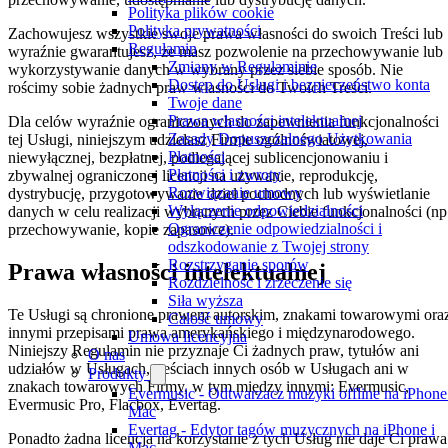
Polityka plików cookie
Polityka prywatności
Zachowujesz wszystkie swoje prawa własności do swoich Treści lub
Regulamin
wyraźnie gwarantujesz, że masz pozwolenie na przechowywanie lub
Zmiany w Regulaminie
wykorzystywanie danych w wybrany przez siebie sposób. Nie
Dostęp do Usługi i bezpieczeństwo konta
rościmy sobie żadnych praw własności do Twoich Treści.
Twoje dane
Prawa własności intelektualnej
Dla celów wyraźnie ograniczonych do zapewnienia funkcjonalności
Zasady Dopuszczalnego Użytkowania
tej Usługi, niniejszym udzielasz Firmie ogólnoświatowej,
Płatności
niewyłącznej, bezpłatnej, podlegającej sublicencjonowaniu i
Płatności i zwroty
zbywalnej ograniczonej licencji na używanie, reprodukcję,
Rozwiązanie umowy
dystrybucję, przygotowywanie dzieł pochodnych lub wyświetlanie
Wyłączenie odpowiedzialności
danych w celu realizacji wybranych przez Ciebie funkcjonalności (np
Ograniczenie odpowiedzialności i
przechowywanie, kopie zapasowe).
odszkodowanie z Twojej strony
Rozstrzyganie sporów
Prawa własności intelektualnej
Rozdzielność i zrzeczenie się
Siła wyższa
Te Usługi są chronione prawem autorskim, znakami towarowymi ora
Całość umowy
innymi przepisami prawa amerykańskiego i międzynarodowego.
Umowa licencyjna
Niniejszy Regulamin nie przyznaje Ci żadnych praw, tytułów ani
O nas
udziałów w Usługach, treściach innych osób w Usługach ani w
Produkty
znakach towarowych Firmy, w tym między innymi: Evermusic,
Evermusic - Odtwarzacz muzyki offline na iPhone
Evermusic Pro, Flacbox, Evertag.
Mac
Evertag - Edytor tagów muzycznych na iPhone i
Ponadto żadna licencja na korzystanie z tych Usług nie daje Ci prawa
Mac