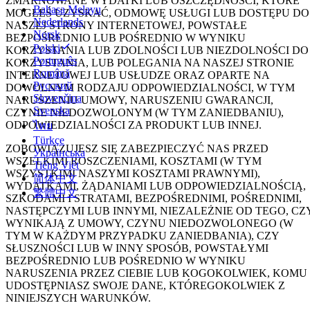
ZMARNOWANE WYDATKI LUB OSZCZĘDNOŚCI, KTÓRE
Bahasa Melayu
MOGŁEŚ UZYSKAĆ, ODMOWĘ USŁUGI LUB DOSTĘPU DO
Nederlands
NASZEJ STRONY INTERNETOWEJ, POWSTAŁE
Norsk
BEZPOŚREDNIO LUB POŚREDNIO W WYNIKU
Polski
KORZYSTANIA LUB ZDOLNOŚCI LUB NIEZDOLNOŚCI DO
Português
KORZYSTANIA, LUB POLEGANIA NA NASZEJ STRONIE
Română
INTERNETOWEJ LUB USŁUDZE ORAZ OPARTE NA
Русский
DOWOLNYM RODZAJU ODPOWIEDZIALNOŚCI, W TYM
Slovenčina
NARUSZENIU UMOWY, NARUSZENIU GWARANCJI,
Svenska
CZYNIE NIEDOZWOLONYM (W TYM ZANIEDBANIU),
ODPOWIEDZIALNOŚCI ZA PRODUKT LUB INNEJ.
ไทย
Türkçe
ZOBOWIĄZUJESZ SIĘ ZABEZPIECZYĆ NAS PRZED
Українська
WSZELKIMI ROSZCZENIAMI, KOSZTAMI (W TYM
Tiếng Việt
WSZYSTKIMI NASZYMI KOSZTAMI PRAWNYMI),
简体中文
WYDATKAMI, ŻĄDANIAMI LUB ODPOWIEDZIALNOŚCIĄ,
繁體中文
SZKODAMI I STRATAMI, BEZPOŚREDNIMI, POŚREDNIMI,
NASTĘPCZYMI LUB INNYMI, NIEZALEŻNIE OD TEGO, CZ
WYNIKAJĄ Z UMOWY, CZYNU NIEDOZWOLONEGO (W
TYM W KAŻDYM PRZYPADKU ZANIEDBANIA), CZY
SŁUSZNOŚCI LUB W INNY SPOSÓB, POWSTAŁYMI
BEZPOŚREDNIO LUB POŚREDNIO W WYNIKU
NARUSZENIA PRZEZ CIEBIE LUB KOGOKOLWIEK, KOMU
UDOSTĘPNIASZ SWOJE DANE, KTÓREGOKOLWIEK Z
NINIEJSZYCH WARUNKÓW.