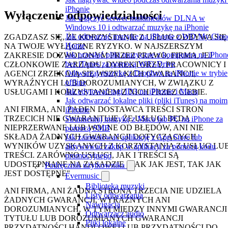
iPhonie
Wyłączenie odpowiedzialności
Jak włączyć serwer multimediów DLNA w
Windows 10 i odtwarzać muzykę na iPhonie
Jak odtwarzać muzykę na iPhonie z WD My Clou
ZGADZASZ SIĘ, ŻE KORZYSTANIE Z USŁUG ODBYWA SIĘ
Home
NA TWOJE WYŁĄCZNE RYZYKO. W NAJSZERSZYM
Jak przesłać pliki muzyczne z komputera na iPhon
ZAKRESIE DOZWOLONYM PRZEZ PRAWO, FIRMA, JEJ
bez iTunes za pomocą WiFi-Drive
CZŁONKOWIE ZARZĄDU, DYREKTORZY, PRACOWNICY I
Odtwarzaj muzykę z Dropbox na iPhonie w trybie
AGENCI ZRZEKAJĄ SIĘ WSZELKICH GWARANCJI,
offline
WYRAŹNYCH LUB DOROZUMIANYCH, W ZWIĄZKU Z
Jak edytować tagi ID3 na iPhonie i Macu
USŁUGAMI I KORZYSTANIEM Z NICH PRZEZ CIEBIE.
Jak odtwarzać lokalne pliki (pliki iTunes) na moim
ANI FIRMA, ANI ŻADEN DOSTAWCA TREŚCI STRON
iPhonie
TRZECICH NIE GWARANTUJE, ŻE USŁUGI BĘDĄ
Strumieniuj muzykę z Maca lub PC na iPhone za
NIEPRZERWANE LUB WOLNE OD BŁĘDÓW, ANI NIE
pomocą SMB
SKŁADA ŻADNYCH GWARANCJI DOTYCZĄCYCH
Jak zainstalować aplikację z App Store lub
WYNIKÓW UZYSKANYCH Z KORZYSTANIA Z USŁUG LU
aktywować zakup w aplikacji za pomocą kodu
TREŚCI. ZARÓWNO USŁUGI, JAK I TREŚCI SĄ
promocyjnego
UDOSTĘPNIANE NA ZASADZIE „TAK JAK JEST, TAK JAK
Podręcznik użytkownika
JEST DOSTĘPNE".
Evermusic
Biblioteka muzyki
ANI FIRMA, ANI ŻADNA STRONA TRZECIA NIE UDZIELA
Listy odtwarzania
ŻADNYCH GWARANCJI, WYRAŹNYCH ANI
Nawigacja
DOROZUMIANYCH, W TYM MIĘDZY INNYMI GWARANCJI
Odtwarzacz audio
TYTUŁU LUB DOROZUMIANYCH GWARANCJI
Pliki lokalne
PRZYDATNOŚCI HANDLOWEJ LUB PRZYDATNOŚCI DO