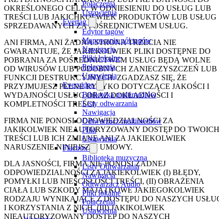
Połączenia
OKREŚLONEGO CELU, W ODNIESIENIU DO USŁUG LUB
Ustawienia
TREŚCI LUB JAKICHKOLWIEK PRODUKTÓW LUB USŁUG
Evertag
SPRZEDAWANYCH ZA POŚREDNICTWEM USŁUG.
Edytor tagów
Mapowania pól tagów
ANI FIRMA, ANI ŻADNA STRONA TRZECIA NIE
Nawigacja
GWARANTUJE, ŻE JAKIEKOLWIEK PLIKI DOSTĘPNE DO
Pliki lokalne
POBRANIA ZA POŚREDNICTWEM USŁUG BĘDĄ WOLNE
Połączenia
OD WIRUSÓW LUB PODOBNYCH ZANIECZYSZCZEŃ LUB
Ustawienia
FUNKCJI DESTRUKCYJNYCH. ZGADZASZ SIĘ, ŻE
Evervideo
PRZYJMUJESZ PEŁNE RYZYKO DOTYCZĄCE JAKOŚCI I
Biblioteka multimediów
WYDAJNOŚCI USŁUG ORAZ DOKŁADNOŚCI I
Listy odtwarzania
KOMPLETNOŚCI TREŚCI.
Nawigacja
FIRMA NIE PONOSI ODPOWIEDZIALNOŚCI ZA
Odtwarzacz multimediów
JAKIKOLWIEK NIEAUTORYZOWANY DOSTĘP DO TWOIC
Pliki
TREŚCI LUB ICH ZMIANĘ ANI ZA JAKIEKOLWIEK
Ustawienia
NARUSZENIE NINIEJSZEJ UMOWY.
Flacbox
Biblioteka muzyczna
DLA JASNOŚCI, FIRMA NIE PONOSI ŻADNEJ
Listy Odtwarzania
ODPOWIEDZIALNOŚCI ZA JAKIEKOLWIEK (I) BŁĘDY,
Nawigacja
POMYŁKI LUB NIEŚCISŁOŚCI TREŚCI, (II) OBRAŻENIA
Odtwarzacz Audio
CIAŁA LUB SZKODY MAJĄTKOWE JAKIEGOKOLWIEK
Pliki lokalne
RODZAJU WYNIKAJĄCE Z DOSTĘPU DO NASZYCH USŁU
Połączenia
I KORZYSTANIA Z NICH, (III) JAKIKOLWIEK
Ustawienia
NIEAUTORYZOWANY DOSTĘP DO NASZYCH