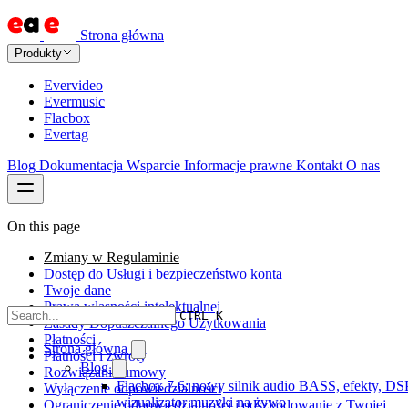
Strona główna
Produkty
Evervideo
Evermusic
Flacbox
Evertag
Blog
Dokumentacja
Wsparcie
Informacje prawne
Kontakt
O nas
On this page
Zmiany w Regulaminie
Dostęp do Usługi i bezpieczeństwo konta
Twoje dane
Prawa własności intelektualnej
CTRL K
Zasady Dopuszczalnego Użytkowania
Płatności
Strona główna
Płatności i zwroty
Blog
Rozwiązanie umowy
Flacbox 7.6: nowy silnik audio BASS, efekty, DSP
Wyłączenie odpowiedzialności
wizualizator muzyki na żywo
Ograniczenie odpowiedzialności i odszkodowanie z Twojej