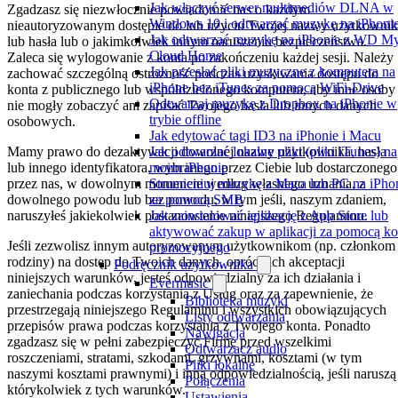
Jak włączyć serwer multimediów DLNA w
Zgadzasz się niezwłocznie powiadomić nas o każdym
Windows 10 i odtwarzać muzykę na iPhoni
nieautoryzowanym dostępie do lub użyciu Twojej nazwy użytkowni
Jak odtwarzać muzykę na iPhonie z WD M
lub hasła lub o jakimkolwiek innym naruszeniu bezpieczeństwa.
Cloud Home
Zaleca się wylogowanie z konta po zakończeniu każdej sesji. Należy
Jak przesłać pliki muzyczne z komputera na
zachować szczególną ostrożność podczas uzyskiwania dostępu do
iPhone bez iTunes za pomocą WiFi-Drive
konta z publicznego lub współdzielonego komputera, aby inne osoby
Odtwarzaj muzykę z Dropbox na iPhonie w
nie mogły zobaczyć ani zapisać Twojego hasła lub innych danych
trybie offline
osobowych.
Jak edytować tagi ID3 na iPhonie i Macu
Jak odtwarzać lokalne pliki (pliki iTunes) na
Mamy prawo do dezaktywacji dowolnej nazwy użytkownika, hasła
moim iPhonie
lub innego identyfikatora, wybranego przez Ciebie lub dostarczonego
Strumieniuj muzykę z Maca lub PC na iPho
przez nas, w dowolnym momencie według własnego uznania, z
za pomocą SMB
dowolnego powodu lub bez powodu, w tym jeśli, naszym zdaniem,
Jak zainstalować aplikację z App Store lub
naruszyłeś jakiekolwiek postanowienie niniejszego Regulaminu.
aktywować zakup w aplikacji za pomocą k
Jeśli zezwolisz innym autoryzowanym użytkownikom (np. członkom
promocyjnego
rodziny) na dostęp do Twoich danych, oprócz ich akceptacji
Podręcznik użytkownika
niniejszych warunków, jesteś odpowiedzialny za ich działania i
Evermusic
zaniechania podczas korzystania z Usług oraz za zapewnienie, że
Biblioteka muzyki
przestrzegają niniejszego Regulaminu i wszystkich obowiązujących
Listy odtwarzania
przepisów prawa podczas korzystania z Twojego konta. Ponadto
Nawigacja
zgadzasz się w pełni zabezpieczyć Firmę przed wszelkimi
Odtwarzacz audio
roszczeniami, stratami, szkodami, grzywnami, kosztami (w tym
Pliki lokalne
naszymi kosztami prawnymi) i inną odpowiedzialnością, jeśli naruszą
Połączenia
którykolwiek z tych warunków.
Ustawienia