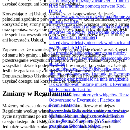
Jak odtwarzać muzykę z Mac / PC / Linux /
uzyskać dostępu ani korzystać z tej Usługi.
NAS na iPhonie za pomocą serwera Kodi
DLNA
Korzystając z tej Usługi, oświadczasz i zapewniasz, że jesteś
Jak odtwarzać własną muzykę na iPhonie z
pełnoletni zgodnie z prawem jurysdykcji, w której zamieszkujesz, ab
pomocą CarPlay
korzystać z tej strony internetowej i zawrzeć wiążącą umowę z Firmą
Jak zmienić okładki albumów dla lokalnych
oraz spełniasz wszystkie powyższe wymagania kwalifikacyjne. Jeśli
utworów na Spotify: przewodnik krok po
nie spełniasz wszystkich tych wymagań, nie możesz uzyskać dostępu
kroku (telefon i komputer)
ani korzystać z Usługi.
Jak edytować teksty piosenek w plikach aud
na iPhone lub MAC
Zapewniasz, że rozumiesz, iż przepisy mogą się różnić w zależności
Jak przenieść bibliotekę muzyczną między
od stanu lub gminy, i jako takie jesteś odpowiedzialny za
urządzeniami w Evermusic: przewodnik kro
przestrzeganie wszystkich przepisów, regulacji i zasad dotyczących
po kroku
wszystkich działań podejmowanych w ramach korzystania z Usługi.
Jak archiwizować (ZIP) listy odtwarzania,
Jeśli nie zgadzasz się z niniejszym Regulaminem, Zasadami
albumy, wykonawców i gatunki w Evermus
Dopuszczalnego Użytkowania lub Polityką Prywatności, nie możesz
i Flacbox oraz przenieść na inne urządzenie
uzyskać dostępu ani korzystać z tej Usługi.
Jak scrobblować historię muzyki z Evermus
lub Flacbox do Last.fm
Zmiany w Regulaminie
Jak używać dynamicznych widgetów Teraz
Odtwarzane w Evermusic i Flacbox na
iPhonie i Macu
Możemy od czasu do czasu zmieniać i aktualizować niniejszy
Przewodnik krok po kroku: Importowanie
Regulamin według własnego uznania. Wszystkie zmiany wchodzą w
biblioteki iCloud do Evermusic i Flacbox
życie natychmiast po ich opublikowaniu i mają zastosowanie do
Jak podłączyć Synology NAS i słuchać
całego dostępu do Usługi i korzystania z niej od tego momentu.
muzyki na iPhonie lub Macu
Jednakże wszelkie zmiany w postanowieniach dotyczących