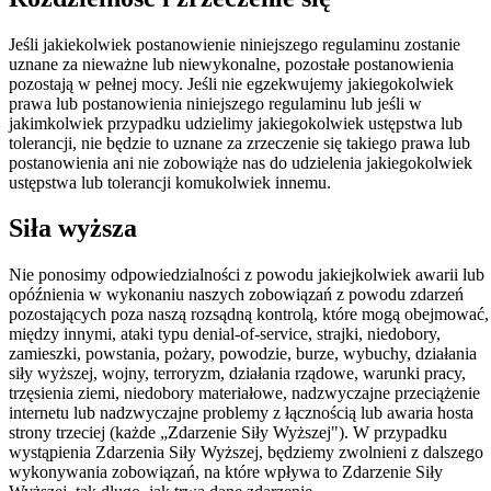
Jeśli jakiekolwiek postanowienie niniejszego regulaminu zostanie
uznane za nieważne lub niewykonalne, pozostałe postanowienia
pozostają w pełnej mocy. Jeśli nie egzekwujemy jakiegokolwiek
prawa lub postanowienia niniejszego regulaminu lub jeśli w
jakimkolwiek przypadku udzielimy jakiegokolwiek ustępstwa lub
tolerancji, nie będzie to uznane za zrzeczenie się takiego prawa lub
postanowienia ani nie zobowiąże nas do udzielenia jakiegokolwiek
ustępstwa lub tolerancji komukolwiek innemu.
Siła wyższa
Nie ponosimy odpowiedzialności z powodu jakiejkolwiek awarii lub
opóźnienia w wykonaniu naszych zobowiązań z powodu zdarzeń
pozostających poza naszą rozsądną kontrolą, które mogą obejmować,
między innymi, ataki typu denial-of-service, strajki, niedobory,
zamieszki, powstania, pożary, powodzie, burze, wybuchy, działania
siły wyższej, wojny, terroryzm, działania rządowe, warunki pracy,
trzęsienia ziemi, niedobory materiałowe, nadzwyczajne przeciążenie
internetu lub nadzwyczajne problemy z łącznością lub awaria hosta
strony trzeciej (każde „Zdarzenie Siły Wyższej"). W przypadku
wystąpienia Zdarzenia Siły Wyższej, będziemy zwolnieni z dalszego
wykonywania zobowiązań, na które wpływa to Zdarzenie Siły