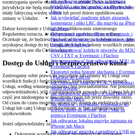
Jak podłączyć pamięć NAS za pomocą
rozstrzygania sporów określonych w rozdziale Prawo właściwe i
WebDAV i słuchać muzyki na iPhonie lub
jurysdykcja nie będą miały zastosowania do sporów, o których strony
Macu
miały faktyczną wiedzę w dniu lub przed dniem opublikowania
Jak wyświetlać osadzone teksty piosenek,
zmiany w Usłudze.
komentarze i pliki LRC dla muzyki na iPho
Dalsze korzystanie z Usługi po opublikowaniu zmienionego
lub Macu
Regulaminu oznacza, że akceptujesz i zgadzasz się na zmiany.
Odtwarzanie muzyki offline w Evermusic i
Oczekuje się, że będziesz sprawdzać tę stronę za każdym razem, gdy
Flacbox: pobieranie i synchronizacja z chm
uzyskujesz dostęp do tej Usługi, abyś był świadomy wszelkich zmian
do plików lokalnych
ponieważ są one dla Ciebie wiążące.
Jak eksportować kolekcję utworów do M3U
CSV i TXT w Evermusic i Flacbox
Jak zaimportować listę odtwarzania M3U d
Dostęp do Usługi i bezpieczeństwo konta
Evermusic i Flacbox
Eksportuj pełną historię słuchania z Evermu
Zastrzegamy sobie prawo do wycofania lub zmiany tej Usługi oraz
i Flacbox do Last.fm
wszelkich funkcji i funkcjonalności, które zapewniamy w ramach
Jak Odtwarzać Muzykę FLAC (Bezstratną)
Usługi, według własnego uznania i bez powiadomienia. Nie ponosim
Moim iPhonie
odpowiedzialności, jeśli z jakiegokolwiek powodu cała Usługa lub jej
Jak streamować muzykę z iCloud Drive na
część jest niedostępna w dowolnym czasie lub przez dowolny okres.
iPhonie lub Macu
Od czasu do czasu możemy ograniczyć dostęp do niektórych części
Jak dodawać i przeglądać komentarze do
Usługi lub całej Usługi użytkownikom, w tym zarejestrowanym
ścieżek audio na iPhone, iPad i Mac za
użytkownikom.
pomocą Evermusic i Flacbox
Jak odtwarzac lokalna muzyke zapisana na
Jesteś odpowiedzialny za:
iPhonie lub Macu
Jak odtwarzać muzykę z pendrive'a USB na
Dokonanie wszelkich ustaleń niezbędnych do uzyskania