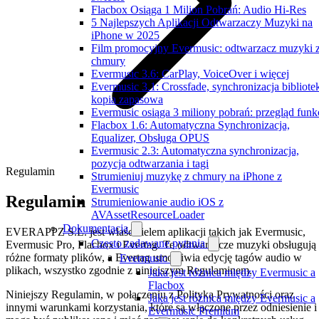
Flacbox Osiąga 1 Milion Pobrań: Audio Hi-Res
5 Najlepszych Aplikacji Odtwarzaczy Muzyki na
iPhone w 2025
Film promocyjny Evermusic: odtwarzacz muzyki 
chmury
Evermusic 3.6: CarPlay, VoiceOver i więcej
Evermusic 3.1: Crossfade, synchronizacja bibliotek
kopia zapasowa
Evermusic osiąga 3 miliony pobrań: przegląd funkc
Flacbox 1.6: Automatyczna Synchronizacja,
Equalizer, Obsługa OPUS
Evermusic 2.3: Automatyczna synchronizacja,
pozycja odtwarzania i tagi
Regulamin
Strumieniuj muzykę z chmury na iPhone z
Evermusic
Regulamin
Strumieniowanie audio iOS z
AVAssetResourceLoader
Dokumentacja
EVERAPPZ S.L. jest właścicielem aplikacji takich jak Evermusic,
Często zadawane pytania
Evermusic Pro, Flacbox i Evertag. Te odtwarzacze muzyki obsługują
różne formaty plików, a Evertag umożliwia edycję tagów audio w
Evermusic
plikach, wszystko zgodnie z niniejszym Regulaminem.
Jaka jest różnica między Evermusic a
Flacbox
Niniejszy Regulamin, w połączeniu z Polityką Prywatności oraz
Jaka jest różnica między Evermusic a
innymi warunkami korzystania, które są włączone przez odniesienie i
Evermusic Premium