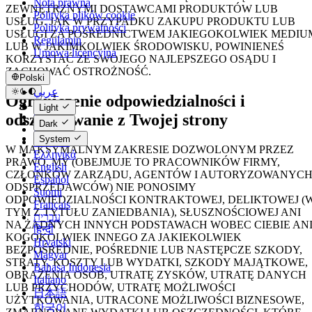
Nota prawna
ZEWNĘTRZNYMI DOSTAWCAMI PRODUKTÓW LUB
Polityka plików cookie
USŁUG. JAK W PRZYPADKU ZAKUPU PRODUKTU LUB
Polityka prywatności
USŁUGI ZA POŚREDNICTWEM JAKIEGOKOLWIEK MEDIU
Regulamin
LUB W JAKIMKOLWIEK ŚRODOWISKU, POWINIENEŚ
Umowa licencyjna
KORZYSTAĆ ZE SWOJEGO NAJLEPSZEGO OSĄDU I
ZACHOWAĆ OSTROŻNOŚĆ.
Polski
عربي
Ograniczenie odpowiedzialności i
Català
Light
Čeština
odszkodowanie z Twojej strony
Dark
Dansk
System
Deutsch
W MAKSYMALNYM ZAKRESIE DOZWOLONYM PRZEZ
Ελληνικά
PRAWO, MY (OBEJMUJE TO PRACOWNIKÓW FIRMY,
English
CZŁONKÓW ZARZĄDU, AGENTÓW I AUTORYZOWANYC
Español
ODSPRZEDAWCÓW) NIE PONOSIMY
Suomi
ODPOWIEDZIALNOŚCI KONTRAKTOWEJ, DELIKTOWEJ (
Français
TYM Z TYTUŁU ZANIEDBANIA), SŁUSZNOŚCIOWEJ ANI
עברית
NA ŻADNYCH INNYCH PODSTAWACH WOBEC CIEBIE AN
हिन्दी
KOGOKOLWIEK INNEGO ZA JAKIEKOLWIEK
Hrvatski
BEZPOŚREDNIE, POŚREDNIE LUB NASTĘPCZE SZKODY,
Magyar
STRATY, KOSZTY LUB WYDATKI, SZKODY MAJĄTKOWE,
Bahasa Indonesia
OBRAŻENIA OSÓB, UTRATĘ ZYSKÓW, UTRATĘ DANYCH
Italiano
LUB PRZYCHODÓW, UTRATĘ MOŻLIWOŚCI
日本語
UŻYTKOWANIA, UTRACONE MOŻLIWOŚCI BIZNESOWE,
한국어