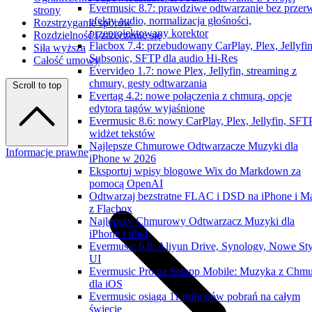
Evermusic 8.7: prawdziwe odtwarzanie bez przer
strony
efekty audio, normalizacja głośności,
Rozstrzyganie sporów
przeprojektowany korektor
Rozdzielność i zrzeczenie się
Flacbox 7.4: przebudowany CarPlay, Plex, Jellyfin
Siła wyższa
Subsonic, SFTP dla audio Hi-Res
Całość umowy
Evervideo 1.7: nowe Plex, Jellyfin, streaming z
chmury, gesty odtwarzania
Scroll to top
Evertag 4.2: nowe połączenia z chmurą, opcje
edytora tagów wyjaśnione
Evermusic 8.6: nowy CarPlay, Plex, Jellyfin, SFTP
widżet tekstów
Najlepsze Chmurowe Odtwarzacze Muzyki dla
Informacje prawne
iPhone w 2026
Eksportuj wpisy blogowe Wix do Markdown za
pomocą OpenAI
Odtwarzaj bezstratne FLAC i DSD na iPhone i M
z Flacbox
Najlepszy Chmurowy Odtwarzacz Muzyki dla
iPhone i iPad
Evermusic 6.8: Aliyun Drive, Synology, Nowe Sty
UI
Evermusic Pro na Setapp Mobile: Muzyka z Chm
dla iOS
Evermusic osiąga 11 milionów pobrań na całym
świecie