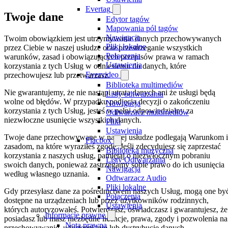
Evertag
Twoje dane
Edytor tagów
Mapowania pól tagów
Nawigacja
Twoim obowiązkiem jest utrzymywanie danych przechowywanych
Pliki lokalne
przez Ciebie w naszej usłudze oraz przestrzeganie wszystkich
Połączenia
warunków, zasad i obowiązujących przepisów prawa w ramach
Ustawienia
korzystania z tych Usług w odniesieniu do danych, które
Evervideo
przechowujesz lub przetwarzasz.
Biblioteka multimediów
Nie gwarantujemy, że nie nastąpi utrata danych ani że usługi będą
Listy odtwarzania
wolne od błędów. W przypadku podjęcia decyzji o zakończeniu
Nawigacja
korzystania z tych Usług, jesteś w pełni odpowiedzialny za
Odtwarzacz multimediów
niezwłoczne usunięcie wszystkich danych.
Pliki
Ustawienia
Twoje dane przechowywane w naszej usłudze podlegają Warunkom i
Flacbox
zasadom, na które wyraziłeś zgodę. Jeśli zdecydujesz się zaprzestać
Biblioteka muzyczna
korzystania z naszych usług, pamiętaj o niezwłocznym pobraniu
Listy Odtwarzania
swoich danych, ponieważ zastrzegamy sobie prawo do ich usunięcia
Nawigacja
według własnego uznania.
Odtwarzacz Audio
Pliki lokalne
Gdy przesyłasz dane za pośrednictwem naszych Usług, mogą one by
Połączenia
dostępne na urządzeniach lub przez użytkowników rodzinnych,
Ustawienia
których autoryzowałeś. Potwierdzasz, oświadczasz i gwarantujesz, że
Informacje prawne
posiadasz lub masz niezbędne licencje, prawa, zgody i pozwolenia na
Nota prawna
przechowywanie, udostępnianie lub dystrybucję danych.