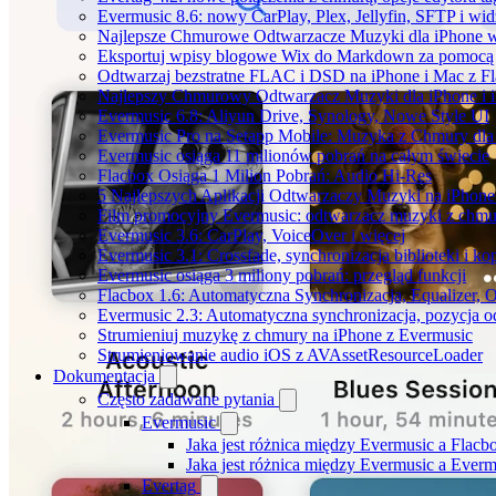
Evermusic 8.6: nowy CarPlay, Plex, Jellyfin, SFTP i wid
Najlepsze Chmurowe Odtwarzacze Muzyki dla iPhone 
Eksportuj wpisy blogowe Wix do Markdown za pomoc
Odtwarzaj bezstratne FLAC i DSD na iPhone i Mac z F
Najlepszy Chmurowy Odtwarzacz Muzyki dla iPhone i 
Evermusic 6.8: Aliyun Drive, Synology, Nowe Style UI
Evermusic Pro na Setapp Mobile: Muzyka z Chmury dla
Evermusic osiąga 11 milionów pobrań na całym świecie
Flacbox Osiąga 1 Milion Pobrań: Audio Hi-Res
5 Najlepszych Aplikacji Odtwarzaczy Muzyki na iPhon
Film promocyjny Evermusic: odtwarzacz muzyki z chmu
Evermusic 3.6: CarPlay, VoiceOver i więcej
Evermusic 3.1: Crossfade, synchronizacja biblioteki i k
Evermusic osiąga 3 miliony pobrań: przegląd funkcji
Flacbox 1.6: Automatyczna Synchronizacja, Equalizer,
Evermusic 2.3: Automatyczna synchronizacja, pozycja od
Strumieniuj muzykę z chmury na iPhone z Evermusic
Strumieniowanie audio iOS z AVAssetResourceLoader
Dokumentacja
Często zadawane pytania
Evermusic
Jaka jest różnica między Evermusic a Flacb
Jaka jest różnica między Evermusic a Ever
Evertag