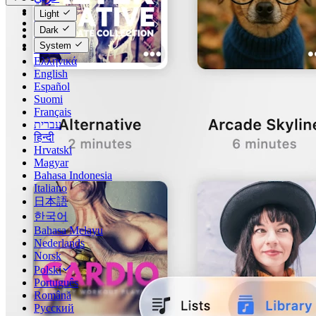
Català
Light
Čeština
Dark
Dansk
System
Deutsch
Ελληνικά
English
Español
Suomi
Français
עברית
हिन्दी
Hrvatski
Magyar
Bahasa Indonesia
Italiano
日本語
한국어
Bahasa Melayu
Nederlands
Norsk
Polski
Português
Română
Русский