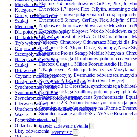
Flacbox 7.4: przebudowany CarPlay, Plex, Jellyfi
Muzyka iTunes
Evervideo 1.7: nowe Plex, Jellyfin, streaming z c
Kategorie
Evertag 4.2: nowe połączenia z chmurą, opcje ed
Górny pasek narzędzi
Evermusic 8.6: nowy CarPlay, Plex, Jellyfin, SFTP
Szukaj
Najlepsze Chmurowe Odtwarzacze Muzyki dla iP
Menu opcji
Eksportuj wpisy blogowe Wix do Markdown za 
Dla pojedynczych utworów
Odtwarzaj bezstratne FLAC i DSD na iPhone i M
Dla kolekcji utworów
Najlepszy Chmurowy Odtwarzacz Muzyki dla iPho
Tryb wyboru
Evermusic 6.8: Aliyun Drive, Synology, Nowe Sty
Grupowanie tagów
Evermusic Pro na Setapp Mobile: Muzyka z Chmu
Szczegóły albumu
Evermusic osiąga 11 milionów pobrań na całym św
Narzędzia i preferencje
Flacbox Osiąga 1 Milion Pobrań: Audio Hi-Res
Szukaj
5 Najlepszych Aplikacji Odtwarzaczy Muzyki na
Ustawienia
Film promocyjny Evermusic: odtwarzacz muzyki 
Czytanie metadanych
Evermusic 3.6: CarPlay, VoiceOver i więcej
Dostępne tryby czytnika metadanych
Evermusic 3.1: Crossfade, synchronizacja bibliote
Synchronizacja online
Evermusic osiąga 3 miliony pobrań: przegląd funkc
Synchronizacja offline
Flacbox 1.6: Automatyczna Synchronizacja, Equa
Zsynchronizowane foldery offline
Evermusic 2.3: Automatyczna synchronizacja, pozy
Interwał czasowy
Strumieniuj muzykę z chmury na iPhone z Evermu
Uruchom skanowanie folderów lokalnych
Strumieniowanie audio iOS z AVAssetResourceLo
Ważne
Dokumentacja
Personalizacja
Okładki albumów
Często zadawane pytania
Listy odtwarzania
Evermusic
Ostatnie