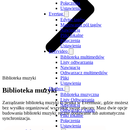
Połączenia
Ustawienia
Evertag
Edytor tagów
Mapowania pól tagów
Nawigacja
Pliki lokalne
Połączenia
Ustawienia
Evervideo
Biblioteka multimediów
Listy odtwarzania
Nawigacja
Odtwarzacz multimediów
Biblioteka muzyki
Pliki
Ustawienia
Flacbox
Biblioteka muzyki
Biblioteka muzyczna
Listy Odtwarzania
Zarządzanie biblioteką muzyki to pestka w Evermusic, gdzie możesz
Nawigacja
bez wysiłku organizować wszystkie swoje utwory. Masz dwie opcje
Odtwarzacz Audio
budowania biblioteki muzyki: ręczne dodawanie lub automatyczna
Pliki lokalne
synchronizacja.
Połączenia
Ustawienia