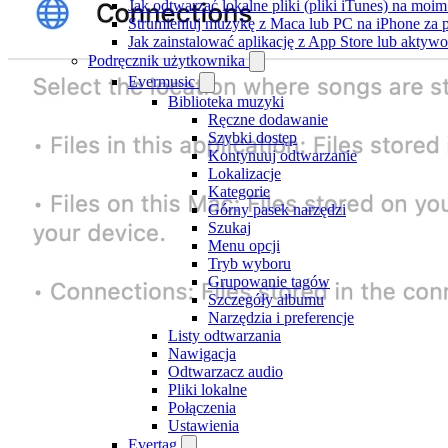
Jak odtwarzać lokalne pliki (pliki iTunes) na moim
Strumieniuj muzykę z Maca lub PC na iPhone z
Jak zainstalować aplikację z App Store lub akty
Podręcznik użytkownika
Evermusic
Biblioteka muzyki
Ręczne dodawanie
Szybki dostęp
Kontynuuj odtwarzanie
Lokalizacje
Kategorie
Górny pasek narzędzi
Szukaj
Menu opcji
Tryb wyboru
Grupowanie tagów
Szczegóły albumu
Narzędzia i preferencje
Listy odtwarzania
Nawigacja
Odtwarzacz audio
Pliki lokalne
Połączenia
Ustawienia
Evertag