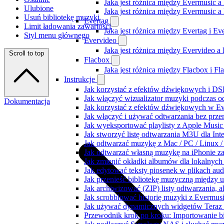
Jaka jest różnica między Evermusic a
Ulubione
Jaka jest różnica między Evermusic 
Usuń bibliotekę muzyki
Evertag
Limit ładowania zawartości
Jaka jest różnica między Evertag i E
Styl menu głównego
Evervideo
Jaka jest różnica między Evervideo 
Scroll to top
Flacbox
Jaka jest różnica między Flacbox i F
Instrukcje
Jak korzystać z efektów dźwiękowych i DSP
Jak włączyć wizualizator muzyki podczas o
Dokumentacja
Jak korzystać z efektów dźwiękowych w Ever
Jak włączyć i używać odtwarzania bez prz
Jak wyeksportować playlisty z Apple Music
Jak stworzyć listę odtwarzania M3U dla Int
Jak odtwarzać muzykę z Mac / PC / Linux
Jak odtwarzać własną muzykę na iPhonie z
Jak zmienić okładki albumów dla lokalnych 
Jak edytować teksty piosenek w plikach a
Jak przenieść bibliotekę muzyczną między 
Jak archiwizować (ZIP) listy odtwarzania, 
Jak scrobblować historię muzyki z Evermusi
Jak używać dynamicznych widgetów Teraz 
Przewodnik krok po kroku: Importowanie bi