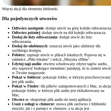
Więcej akcji dla elementu biblioteki
Dla pojedynczych utworów
Odtwórz następnie
: dodaje utwór na górę kolejki odtwarzacza
Odtwórz później
: dodaje utwór na dół kolejki odtwarzacza.
Dodaj do listy odtwarzania
: dodaje utwór do listy
odtwarzania.
Dodaj do ulubionych
: oznacza utwór jako ulubiony dla
szybkiego dostępu.
Pobierz
: zapisuje utwór w plikach lokalnych. Pojawia się w
zakładce „Pliki lokalne" i sekcji „Muzyka offline".
Edytuj tagi audio
: otwiera wbudowany edytor tagów audio,
aby naprawić brakujące metadane; pamiętaj, że to zmieni utwór
w Twoim magazynie.
Pokaż w folderze
: pokazuje folder, w którym przechowywany
jest plik audio.
Pokaż w Finder
: dla plików zaimportowanych z Mac, ta akcja
pokazuje folder, w którym plik audio jest zlokalizowany na
Mac.
Otwórz w
: eksportuje plik audio do innej aplikacji.
Usuń z usługi w chmurze
: usuwa plik zarówno z biblioteki
muzyki, jak i z pamięci w chmurze, a ta akcja jest