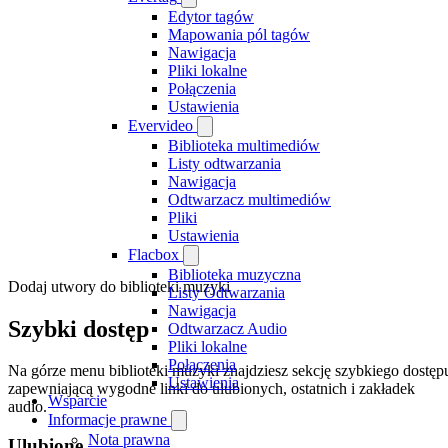
Edytor tagów
Mapowania pól tagów
Nawigacja
Pliki lokalne
Połączenia
Ustawienia
Evervideo
Biblioteka multimediów
Listy odtwarzania
Nawigacja
Odtwarzacz multimediów
Pliki
Ustawienia
Flacbox
Biblioteka muzyczna
Dodaj utwory do biblioteki muzyki
Listy Odtwarzania
Nawigacja
Szybki dostęp
Odtwarzacz Audio
Pliki lokalne
Połączenia
Na górze menu biblioteki muzyki znajdziesz sekcję szybkiego dostęp
Ustawienia
zapewniającą wygodne linki do ulubionych, ostatnich i zakładek
Wsparcie
audio.
Informacje prawne
Nota prawna
Ulubione