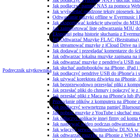
Jak podłączyć Synology NAS i słuchać muz
Jak podłączyć pamięć NAS za pomocą WebD
Jak wyświetlać osadzone teksty piosenek, k
Odtwarzanie muzyki offline w Evermusic i F
Jak eksportować kolekcję utworów do M3U
Jak zaimportować listę odtwarzania M3U do
Eksportuj pełną historię słuchania z Evermu
Jak Odtwarzać Muzykę FLAC (Bezstratną)
Jak streamować muzykę z iCloud Drive na 
Jak dodawać i przeglądać komentarze do śc
Jak odtwarzac lokalna muzyke zapisana na 
Jak odtwarzać muzykę z pendrive'a USB na
Jak słuchać audiobooków na iPhone, iPad 
Podręcznik użytkownika
Jak podłączyć pendrive USB do iPhone'a i s
Jak używać korektora dźwięku na iPhonie, 
Jak bezprzewodowo przesyłać pliki z komp
Jak przesłać pliki do chmury i połączyć je 
Jak przesłać pliki z Maca na iPhone'a lub i
Przesyłanie plików z komputera na iPhone
Jak podłączyć wewnętrzną pamięć Bluesoun
Jak pobrać muzykę z YouTube i słuchać muz
Jak odłączyć aplikację innej firmy od konta
Jak nagrywać wideo podczas odtwarzania m
Jak włączyć serwer multimediów DLNA w 
Jak odtwarzać muzykę na iPhonie z WD 