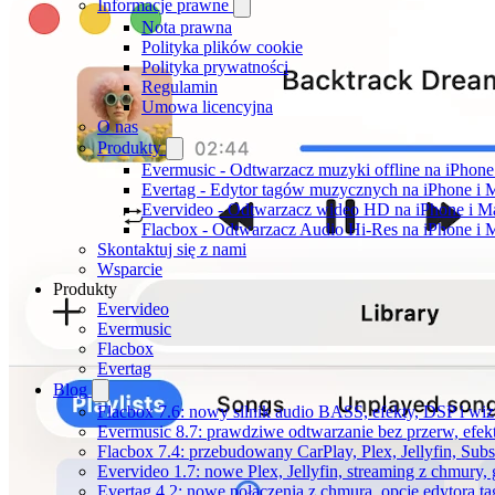
Informacje prawne
Nota prawna
Polityka plików cookie
Polityka prywatności
Regulamin
Umowa licencyjna
O nas
Produkty
Evermusic - Odtwarzacz muzyki offline na iPhone
Evertag - Edytor tagów muzycznych na iPhone i 
Evervideo - Odtwarzacz wideo HD na iPhone i M
Flacbox - Odtwarzacz Audio Hi-Res na iPhone i 
Skontaktuj się z nami
Wsparcie
Produkty
Evervideo
Evermusic
Flacbox
Evertag
Blog
Flacbox 7.6: nowy silnik audio BASS, efekty, DSP i wi
Evermusic 8.7: prawdziwe odtwarzanie bez przerw, efekt
Flacbox 7.4: przebudowany CarPlay, Plex, Jellyfin, Sub
Evervideo 1.7: nowe Plex, Jellyfin, streaming z chmury,
Evertag 4.2: nowe połączenia z chmurą, opcje edytora 