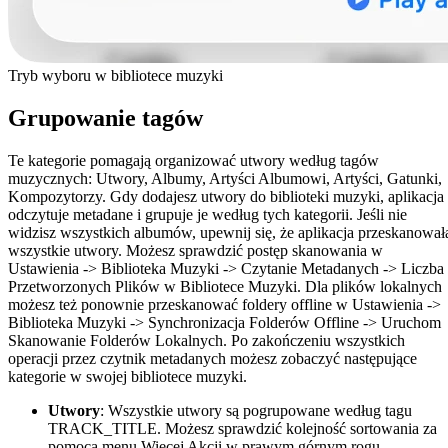
Tryb wyboru w bibliotece muzyki
Grupowanie tagów
Te kategorie pomagają organizować utwory według tagów
muzycznych: Utwory, Albumy, Artyści Albumowi, Artyści, Gatunki,
Kompozytorzy. Gdy dodajesz utwory do biblioteki muzyki, aplikacja
odczytuje metadane i grupuje je według tych kategorii. Jeśli nie
widzisz wszystkich albumów, upewnij się, że aplikacja przeskanował
wszystkie utwory. Możesz sprawdzić postęp skanowania w
Ustawienia -> Biblioteka Muzyki -> Czytanie Metadanych -> Liczba
Przetworzonych Plików w Bibliotece Muzyki. Dla plików lokalnych
możesz też ponownie przeskanować foldery offline w Ustawienia ->
Biblioteka Muzyki -> Synchronizacja Folderów Offline -> Uruchom
Skanowanie Folderów Lokalnych. Po zakończeniu wszystkich
operacji przez czytnik metadanych możesz zobaczyć następujące
kategorie w swojej bibliotece muzyki.
Utwory
: Wszystkie utwory są pogrupowane według tagu
TRACK_TITLE. Możesz sprawdzić kolejność sortowania za
pomocą menu Więcej Akcji w prawym górnym rogu.