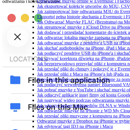
Odtwarzanie muzyki offline w Evermusic i Flacbox
odtwarzania i kolekcji utworów.
Jak eksportować kolekcję utworów do M3U, CSV
Jak zaimportować listę odtwarzania M3U do Ever
Eksportuj pełną historię słuchania z Evermusic i 
Jak Odtwarzać Muzykę FLAC (Bezstratną) na Mo
Jak streamować muzykę z iCloud Drive na iPhoni
Jak dodawać i przeglądać komentarze do ścieżek 
Jak odtwarzac lokalna muzyke zapisana na iPhoni
Jak odtwarzać muzykę z pendrive'a USB na iPhon
Jak słuchać audiobooków na iPhone, iPad i Mac 
Jak podłączyć pendrive USB do iPhone'a i słuchać
Jak używać korektora dźwięku na iPhonie, iPadzi
Jak bezprzewodowo przesyłać pliki z komputera 
Jak przesłać pliki do chmury i połączyć je z Ever
Jak przesłać pliki z Maca na iPhone'a lub iPada z
Przesyłanie plików z komputera na iPhone za po
Jak podłączyć wewnętrzną pamięć Bluesound VAUL
Jak pobrać muzykę z YouTube i słuchać muzyki of
Jak odłączyć aplikację innej firmy od konta Googl
Jak nagrywać wideo podczas odtwarzania muzyki 
Jak włączyć serwer multimediów DLNA w Window
Jak odtwarzać muzykę na iPhonie z WD My Clo
Jak przesłać pliki muzyczne z komputera na iPho
Odtwarzaj muzykę z Dropbox na iPhonie w trybie 
Jak edytować tagi ID3 na iPhonie i Macu