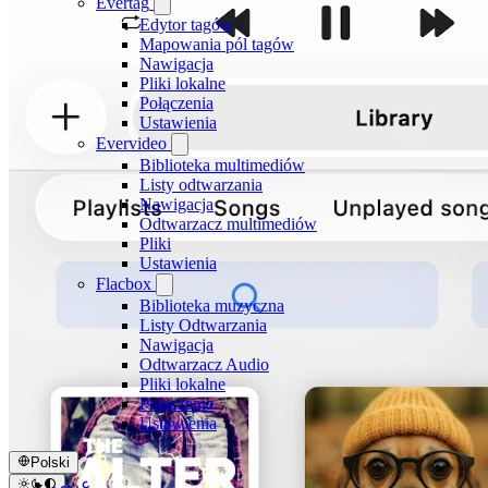
Evertag
Edytor tagów
Mapowania pól tagów
Nawigacja
Pliki lokalne
Połączenia
Ustawienia
Evervideo
Biblioteka multimediów
Listy odtwarzania
Nawigacja
Odtwarzacz multimediów
Pliki
Ustawienia
Flacbox
Biblioteka muzyczna
Listy Odtwarzania
Nawigacja
Odtwarzacz Audio
Pliki lokalne
Połączenia
Ustawienia
Polski
عربي