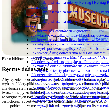
Jaka jest różnica między Evertag i Evertag
Evervideo
Jaka jest różnica między Evervideo a Ever
Flacbox
Jaka jest różnica między Flacbox i Flacbox
Instrukcje
Jak korzystać z efektów dźwiękowych i DSP w Fla
Jak włączyć wizualizator muzyki podczas odtwarz
Jak korzystać z efektów dźwiękowych w Evermusic:
Jak włączyć i używać odtwarzania bez przerw w 
Jak wyeksportować playlisty z Apple Music i odt
Jak stworzyć listę odtwarzania M3U dla Internet 
Jak odtwarzać muzykę z Mac / PC / Linux / NAS
Ekran biblioteki muzyki Evermusic
Jak odtwarzać własną muzykę na iPhonie za pom
Jak zmienić okładki albumów dla lokalnych utworó
Ręczne dodawanie
Jak edytować teksty piosenek w plikach audio n
Jak przenieść bibliotekę muzyczną między urząd
Jak archiwizować (ZIP) listy odtwarzania, albumy
Aby ręcznie dodać utwory, dotknij elementu menu „Dodaj muzykę" i
Jak scrobblować historię muzyki z Evermusic lub 
wybierz foldery/pliki z połączonej usługi pamięci w chmurze lub pliki
Jak używać dynamicznych widgetów Teraz Odtwar
znajdujące się na urządzeniu. Gdy dodajesz utwory do biblioteki,
Przewodnik krok po kroku: Importowanie bibliote
tworzone są tylko linki do tych utworów, a rzeczywiste pliki pozostaj
Jak podłączyć Synology NAS i słuchać muzyki na
w oryginalnych lokalizacjach, oszczędzając cenne miejsce na dysku.
Jak podłączyć pamięć NAS za pomocą WebDAV i 
Jeśli chcesz, aby utwory były dostępne offline, możesz skorzystać z
Jak wyświetlać osadzone teksty piosenek, komenta
akcji pobierania w menu opcji lub włączyć tryb offline dla list