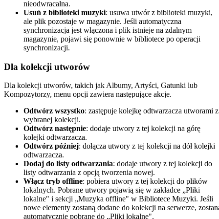
nieodwracalna.
Usuń z biblioteki muzyki
: usuwa utwór z biblioteki muzyki,
ale plik pozostaje w magazynie. Jeśli automatyczna
synchronizacja jest włączona i plik istnieje na zdalnym
magazynie, pojawi się ponownie w bibliotece po operacji
synchronizacji.
Dla kolekcji utworów
Dla kolekcji utworów, takich jak Albumy, Artyści, Gatunki lub
Kompozytorzy, menu opcji zawiera następujące akcje.
Odtwórz wszystko
: zastępuje kolejkę odtwarzacza utworami z
wybranej kolekcji.
Odtwórz następnie
: dodaje utwory z tej kolekcji na górę
kolejki odtwarzacza.
Odtwórz później
: dołącza utwory z tej kolekcji na dół kolejki
odtwarzacza.
Dodaj do listy odtwarzania
: dodaje utwory z tej kolekcji do
listy odtwarzania z opcją tworzenia nowej.
Włącz tryb offline
: pobiera utwory z tej kolekcji do plików
lokalnych. Pobrane utwory pojawią się w zakładce „Pliki
lokalne" i sekcji „Muzyka offline" w Bibliotece Muzyki. Jeśli
nowe elementy zostaną dodane do kolekcji na serwerze, zostan
automatycznie pobrane do „Pliki lokalne".