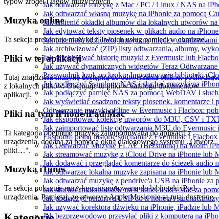
typów źródeł i tagów muzycznych.
Jak odtwarzać muzykę z Mac / PC / Linux / NAS na i
Jak odtwarzać własną muzykę na iPhonie za pomocą Ca
Muzyka online
Jak zmienić okładki albumów dla lokalnych utworów na S
Jak edytować teksty piosenek w plikach audio na iPho
Ta sekcja prezentuje muzykę z Twoich usług pamięci w chmurze.
Jak przenieść bibliotekę muzyczną między urządzeniam
Jak archiwizować (ZIP) listy odtwarzania, albumy, wyko
Pliki w tej aplikacji
Jak scrobblować historię muzyki z Evermusic lub Flacbo
Jak używać dynamicznych widgetów Teraz Odtwarzane w
Przewodnik krok po kroku: Importowanie biblioteki iCl
Tutaj znajdziesz muzykę dostępną do odtwarzania offline, pochodząc
Jak podłączyć Synology NAS i słuchać muzyki na iPhon
z lokalnych plików. Obejmuje to pliki w katalogu dokumentów
Jak podłączyć pamięć NAS za pomocą WebDAV i słucha
aplikacji.
Jak wyświetlać osadzone teksty piosenek, komentarze i 
Odtwarzanie muzyki offline w Evermusic i Flacbox: pobi
Pliki na tym iPhone/iPad/Mac
Jak eksportować kolekcję utworów do M3U, CSV i TXT
Jak zaimportować listę odtwarzania M3U do Evermusic 
Ta kategoria obejmuje muzykę zaimportowaną do aplikacji z
Eksportuj pełną historię słuchania z Evermusic i Flacbox
urządzenia, dodaną za pomocą okna dialogowego systemu „Otwórz
Jak Odtwarzać Muzykę FLAC (Bezstratną) na Moim iP
pliki…".
Jak streamować muzykę z iCloud Drive na iPhonie lub 
Jak dodawać i przeglądać komentarze do ścieżek audio 
Muzyka iTunes
Jak odtwarzac lokalna muzyke zapisana na iPhonie lub 
Jak odtwarzać muzykę z pendrive'a USB na iPhonie za
Ta sekcja pokazuje muzykę zaimportowaną do biblioteki iPod
Jak słuchać audiobooków na iPhone, iPad i Mac za pom
urządzenia. Pamiętaj, że utwory z Apple Music nie są tutaj dostępne.
Jak podłączyć pendrive USB do iPhone'a i słuchać muzyk
Jak używać korektora dźwięku na iPhonie, iPadzie lub 
Kategorie
Jak bezprzewodowo przesyłać pliki z komputera na iPh