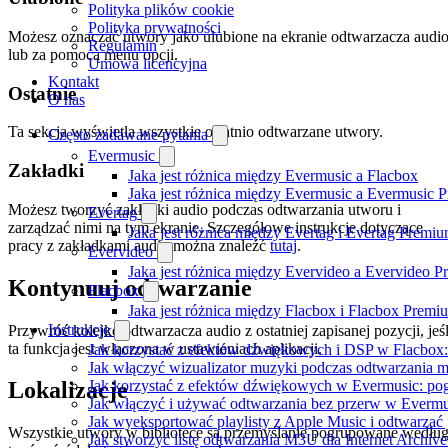
Polityka plików cookie
Polityka prywatności
Możesz oznaczać utwory jako ulubione na ekranie odtwarzacza audi
Regulamin
lub za pomocą menu opcji.
Umowa licencyjna
Kontakt
Ostatnie
O nas
Ta sekcja wyświetla wszystkie ostatnio odtwarzane utwory.
Często zadawane pytania
Evermusic
Zakładki
Jaka jest różnica między Evermusic a Flacbox
Jaka jest różnica między Evermusic a Evermusic 
Możesz tworzyć zakładki audio podczas odtwarzania utworu i
Evertag
zarządzać nimi na tym ekranie. Szczegółowe instrukcje dotyczące
Jaka jest różnica między Evertag i Evertag Premi
pracy z zakładkami audio można znaleźć
tutaj
.
Evervideo
Jaka jest różnica między Evervideo a Evervideo 
Kontynuuj odtwarzanie
Flacbox
Jaka jest różnica między Flacbox i Flacbox Premi
Instrukcje
Przywróć kolejkę odtwarzacza audio z ostatniej zapisanej pozycji, jeśl
ta funkcja jest włączona w ustawieniach aplikacji.
Jak korzystać z efektów dźwiękowych i DSP w Flacbox: 
Jak włączyć wizualizator muzyki podczas odtwarzania m
Jak korzystać z efektów dźwiękowych w Evermusic: pogłos
Lokalizacje
Jak włączyć i używać odtwarzania bez przerw w Evermu
Jak wyeksportować playlisty z Apple Music i odtwarzać
Wszystkie utwory w bibliotece są przemyślanie pogrupowane wedłu
Jak stworzyć listę odtwarzania M3U dla Internet Archiv