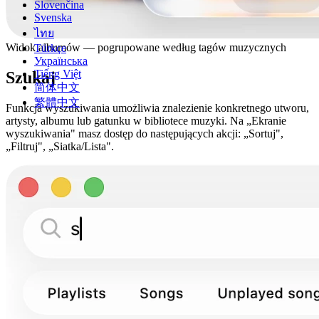
Slovenčina
Svenska
ไทย
Widok albumów — pogrupowane według tagów muzycznych
Türkçe
Українська
Tiếng Việt
Szukaj
简体中文
繁體中文
Funkcja wyszukiwania umożliwia znalezienie konkretnego utworu,
artysty, albumu lub gatunku w bibliotece muzyki. Na „Ekranie
wyszukiwania" masz dostęp do następujących akcji: „Sortuj",
„Filtruj", „Siatka/Lista".