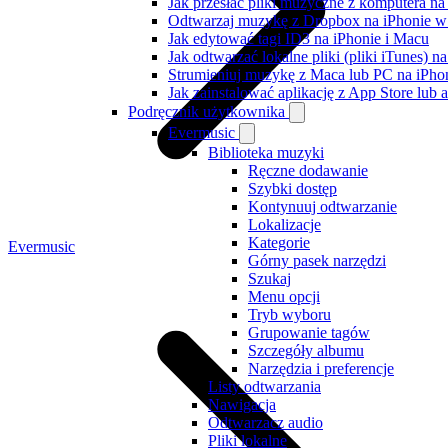
Jak przesłać pliki muzyczne z komputera n
Odtwarzaj muzykę z Dropbox na iPhonie w t
Jak edytować tagi ID3 na iPhonie i Macu
Jak odtwarzać lokalne pliki (pliki iTunes) 
Strumieniuj muzykę z Maca lub PC na iPh
Jak zainstalować aplikację z App Store lu
Podręcznik użytkownika
Evermusic
Biblioteka muzyki
Ręczne dodawanie
Szybki dostęp
Kontynuuj odtwarzanie
Lokalizacje
Kategorie
Evermusic
Górny pasek narzędzi
Szukaj
Menu opcji
Tryb wyboru
Grupowanie tagów
Szczegóły albumu
Narzędzia i preferencje
Listy odtwarzania
Nawigacja
Odtwarzacz audio
Pliki lokalne