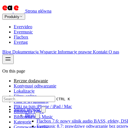
Strona główna
Produkty
Evervideo
Evermusic
Flacbox
Evertag
Blog
Dokumentacja
Wsparcie
Informacje prawne
Kontakt
O nas
On this page
Ręczne dodawanie
Kontynuuj odtwarzanie
Lokalizacje
Filmy online
CTRL K
Pliki w tej aplikacji
Pliki na tym iPhone / iPad / Mac
Strona główna
Biblioteka Zdjęć
Blog
Biblioteka iOS Music
Flacbox 7.6: nowy silnik audio BASS, efekty, DS
Kategorie
Evermusic 8.7: prawdziwe odtwarzanie bez przerw,
Grupowanie tagów