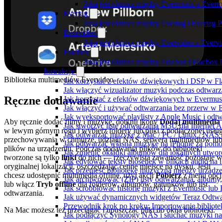
Jaka jest różnica między Evermusic a Ever
Evertag
Jaka jest różnica między Evertag i Evertag
Evervideo
Jaka jest różnica między Evervideo a Ever
Flacbox
Jaka jest różnica między Flacbox i Flacbox
Instrukcje
Biblioteka multimediów Evervideo
Jak korzystać z efektów dźwiękowych i DSP w Fla
Jak włączyć wizualizator muzyki podczas odtwarz
Ręczne dodawanie
Jak korzystać z efektów dźwiękowych w Evermusic:
Jak włączyć i używać odtwarzania bez przerw w 
Jak wyeksportować playlisty z Apple Music i odt
Aby ręcznie dodać filmy i muzykę, dotknij ikony
Dodaj multimedia
Jak stworzyć listę odtwarzania M3U dla Internet 
w lewym górnym rogu i wybierz foldery lub pliki z podłączonej usług
Jak odtwarzać muzykę z Mac / PC / Linux / NAS
przechowywania w chmurze, udziału NAS, serwera multimediów lu
Jak odtwarzać własną muzykę na iPhonie za pom
plików na urządzeniu. Podczas dodawania plików do biblioteki
Jak zmienić okładki albumów dla lokalnych utworó
tworzone są tylko
linki
do nich — rzeczywista zawartość pozostaje 
Jak edytować teksty piosenek w plikach audio n
oryginalnej lokalizacji, oszczędzając cenne miejsce na dysku. Jeśli
Jak przenieść bibliotekę muzyczną między urząd
chcesz udostępnić multimedia offline, użyj akcji
Pobierz
z menu opcj
Jak archiwizować (ZIP) listy odtwarzania, albumy
lub włącz
Tryb offline
dla folderów, albumów, gatunków lub list
Jak scrobblować historię muzyki z Evermusic lub 
odtwarzania.
Jak używać dynamicznych widgetów Teraz Odtwar
Przewodnik krok po kroku: Importowanie bibliote
Na Mac możesz też przeciągać i upuszczać pliki do okna biblioteki.
Jak podłączyć Synology NAS i słuchać muzyki na