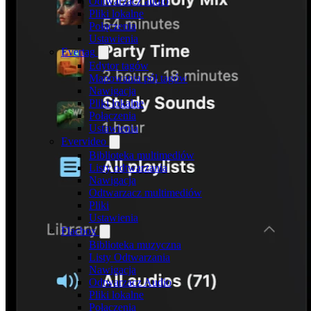
Odtwarzacz audio
Pliki lokalne
Połączenia
Ustawienia
Evertag
Edytor tagów
Mapowania pól tagów
Nawigacja
Pliki lokalne
Połączenia
Ustawienia
Evervideo
Biblioteka multimediów
Listy odtwarzania
Nawigacja
Odtwarzacz multimediów
Pliki
Ustawienia
Flacbox
Biblioteka muzyczna
Listy Odtwarzania
Nawigacja
Odtwarzacz Audio
Pliki lokalne
Połączenia