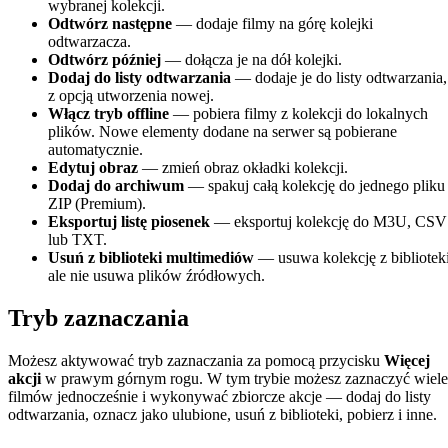
wybranej kolekcji.
Odtwórz następne
— dodaje filmy na górę kolejki
odtwarzacza.
Odtwórz później
— dołącza je na dół kolejki.
Dodaj do listy odtwarzania
— dodaje je do listy odtwarzania,
z opcją utworzenia nowej.
Włącz tryb offline
— pobiera filmy z kolekcji do lokalnych
plików. Nowe elementy dodane na serwer są pobierane
automatycznie.
Edytuj obraz
— zmień obraz okładki kolekcji.
Dodaj do archiwum
— spakuj całą kolekcję do jednego pliku
ZIP (Premium).
Eksportuj listę piosenek
— eksportuj kolekcję do M3U, CSV
lub TXT.
Usuń z biblioteki multimediów
— usuwa kolekcję z biblioteki
ale nie usuwa plików źródłowych.
Tryb zaznaczania
Możesz aktywować tryb zaznaczania za pomocą przycisku
Więcej
akcji
w prawym górnym rogu. W tym trybie możesz zaznaczyć wiele
filmów jednocześnie i wykonywać zbiorcze akcje — dodaj do listy
odtwarzania, oznacz jako ulubione, usuń z biblioteki, pobierz i inne.