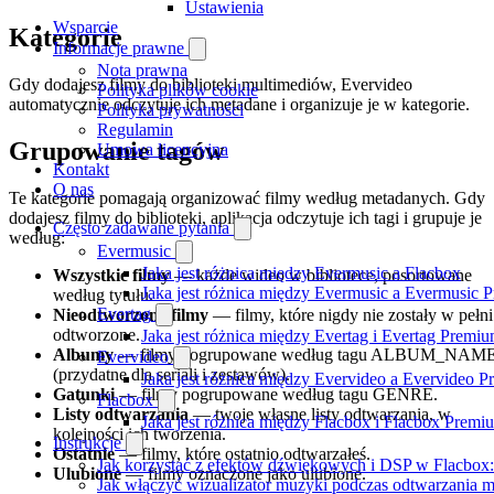
Ustawienia
Wsparcie
Kategorie
Informacje prawne
Nota prawna
Gdy dodajesz filmy do biblioteki multimediów, Evervideo
Polityka plików cookie
automatycznie odczytuje ich metadane i organizuje je w kategorie.
Polityka prywatności
Regulamin
Grupowanie tagów
Umowa licencyjna
Kontakt
O nas
Te kategorie pomagają organizować filmy według metadanych. Gdy
dodajesz filmy do biblioteki, aplikacja odczytuje ich tagi i grupuje je
Często zadawane pytania
według:
Evermusic
Jaka jest różnica między Evermusic a Flacbox
Wszystkie filmy
— każde wideo w bibliotece, posortowane
Jaka jest różnica między Evermusic a Evermusic 
według tytułu.
Evertag
Nieodtworzone filmy
— filmy, które nigdy nie zostały w pełni
odtworzone.
Jaka jest różnica między Evertag i Evertag Premi
Albumy
— filmy pogrupowane według tagu ALBUM_NAM
Evervideo
(przydatne dla seriali i zestawów).
Jaka jest różnica między Evervideo a Evervideo 
Gatunki
— filmy pogrupowane według tagu GENRE.
Flacbox
Listy odtwarzania
— twoje własne listy odtwarzania, w
Jaka jest różnica między Flacbox i Flacbox Premi
kolejności ich tworzenia.
Instrukcje
Ostatnie
— filmy, które ostatnio odtwarzałeś.
Jak korzystać z efektów dźwiękowych i DSP w Flacbox: 
Ulubione
— filmy oznaczone jako ulubione.
Jak włączyć wizualizator muzyki podczas odtwarzania m