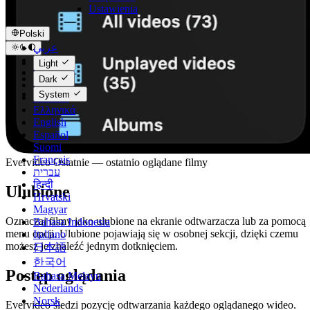
Ustawienia
Polski
عربي
Català
Light
Čeština
Dark
Dansk
System
Deutsch
Ελληνικά
English
Español
Suomi
Français
Evervideo Ostatnie — ostatnio oglądane filmy
עברית
हिन्दी
Ulubione
Hrvatski
Magyar
Oznaczaj filmy jako ulubione na ekranie odtwarzacza lub za pomocą
Bahasa Indonesia
menu opcji. Ulubione pojawiają się w osobnej sekcji, dzięki czemu
Italiano
możesz je znaleźć jednym dotknięciem.
日本語
한국어
Postęp oglądania
Bahasa Melayu
Nederlands
Norsk
Evervideo śledzi pozycję odtwarzania każdego oglądanego wideo.