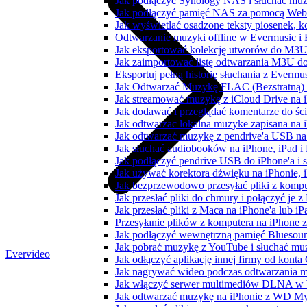
Jak podłączyć Synology NAS i słuchać muz
Jak podłączyć pamięć NAS za pomocą WebD
Jak wyświetlać osadzone teksty piosenek, k
Odtwarzanie muzyki offline w Evermusic i F
Jak eksportować kolekcję utworów do M3U
Jak zaimportować listę odtwarzania M3U do
Eksportuj pełną historię słuchania z Evermu
Jak Odtwarzać Muzykę FLAC (Bezstratną)
Jak streamować muzykę z iCloud Drive na 
Jak dodawać i przeglądać komentarze do śc
Jak odtwarzac lokalna muzyke zapisana na 
Jak odtwarzać muzykę z pendrive'a USB na
Jak słuchać audiobooków na iPhone, iPad 
Jak podłączyć pendrive USB do iPhone'a i s
Jak używać korektora dźwięku na iPhonie, 
Jak bezprzewodowo przesyłać pliki z komp
Jak przesłać pliki do chmury i połączyć je 
Jak przesłać pliki z Maca na iPhone'a lub i
Przesyłanie plików z komputera na iPhone
Jak podłączyć wewnętrzną pamięć Bluesoun
Jak pobrać muzykę z YouTube i słuchać muz
Evervideo
Jak odłączyć aplikację innej firmy od konta
Jak nagrywać wideo podczas odtwarzania m
Jak włączyć serwer multimediów DLNA w 
Jak odtwarzać muzykę na iPhonie z WD 