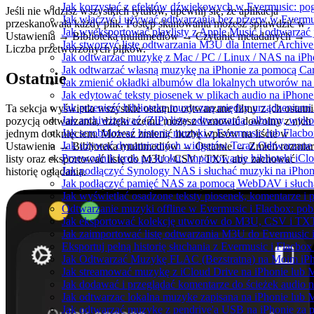
Jak korzystać z efektów dźwiękowych w Evermusic: pogłos
Jeśli nie widzisz wszystkich tytułów, upewnij się, że aplikacja
Jak włączyć i używać odtwarzania bez przerw w Evermu
przeskanowała każdy plik. Postęp skanowania możesz sprawdzić w
Jak wyeksportować playlisty z Apple Music i odtwarzać
Ustawienia → Biblioteka multimediów → Czytanie metadanych →
Jak stworzyć listę odtwarzania M3U dla Internet Archiv
Liczba przetworzonych plików.
Jak odtwarzać muzykę z Mac / PC / Linux / NAS na i
Jak odtwarzać własną muzykę na iPhonie za pomocą Ca
Ostatnie
Jak zmienić okładki albumów dla lokalnych utworów na S
Jak edytować teksty piosenek w plikach audio na iPho
Jak przenieść bibliotekę muzyczną między urządzeniam
Ta sekcja wyświetla wszystkie ostatnio odtwarzane filmy z ich ostatni
Jak archiwizować (ZIP) listy odtwarzania, albumy, wyko
pozycją odtwarzania, dzięki czemu możesz wznowić dowolny z nich
Jak scrobblować historię muzyki z Evermusic lub Flacbo
jednym dotknięciem. Możesz zmienić liczbę wpisów na liście w
Jak używać dynamicznych widgetów Teraz Odtwarzane w
Ustawienia → Biblioteka multimediów → Ostatnie → Zmień rozmiar
Przewodnik krok po kroku: Importowanie biblioteki iCl
listy oraz eksportować listę do M3U / CSV / TXT, aby zachować
Jak podłączyć Synology NAS i słuchać muzyki na iPhon
historię oglądania.
Jak podłączyć pamięć NAS za pomocą WebDAV i słucha
Jak wyświetlać osadzone teksty piosenek, komentarze i 
Odtwarzanie muzyki offline w Evermusic i Flacbox: pobi
Jak eksportować kolekcję utworów do M3U, CSV i TXT
Jak zaimportować listę odtwarzania M3U do Evermusic 
Eksportuj pełną historię słuchania z Evermusic i Flacbox
Jak Odtwarzać Muzykę FLAC (Bezstratną) na Moim iP
Jak streamować muzykę z iCloud Drive na iPhonie lub 
Jak dodawać i przeglądać komentarze do ścieżek audio 
Jak odtwarzac lokalna muzyke zapisana na iPhonie lub 
Jak odtwarzać muzykę z pendrive'a USB na iPhonie za