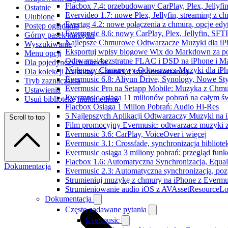
Flacbox 7.4: przebudowany CarPlay, Plex, Jellyfi
Ostatnie
Evervideo 1.7: nowe Plex, Jellyfin, streaming z c
Ulubione
Evertag 4.2: nowe połączenia z chmurą, opcje ed
Postęp oglądania
Evermusic 8.6: nowy CarPlay, Plex, Jellyfin, SFTP
Górny pasek narzędzi
Najlepsze Chmurowe Odtwarzacze Muzyki dla iP
Wyszukiwanie
Eksportuj wpisy blogowe Wix do Markdown za 
Menu opcji
Odtwarzaj bezstratne FLAC i DSD na iPhone i M
Dla pojedynczych filmów
Najlepszy Chmurowy Odtwarzacz Muzyki dla iPho
Dla kolekcji (Albumy, Gatunki, Listy odtwarzania)
Evermusic 6.8: Aliyun Drive, Synology, Nowe Sty
Tryb zaznaczania
Evermusic Pro na Setapp Mobile: Muzyka z Chmu
Ustawienia
Evermusic osiąga 11 milionów pobrań na całym św
Usuń bibliotekę multimediów
Flacbox Osiąga 1 Milion Pobrań: Audio Hi-Res
5 Najlepszych Aplikacji Odtwarzaczy Muzyki na
Scroll to top
Film promocyjny Evermusic: odtwarzacz muzyki 
Evermusic 3.6: CarPlay, VoiceOver i więcej
Evermusic 3.1: Crossfade, synchronizacja bibliote
Evermusic osiąga 3 miliony pobrań: przegląd funkc
Flacbox 1.6: Automatyczna Synchronizacja, Equa
Dokumentacja
Evermusic 2.3: Automatyczna synchronizacja, pozy
Strumieniuj muzykę z chmury na iPhone z Evermu
Strumieniowanie audio iOS z AVAssetResourceLo
Dokumentacja
Często zadawane pytania
Evermusic