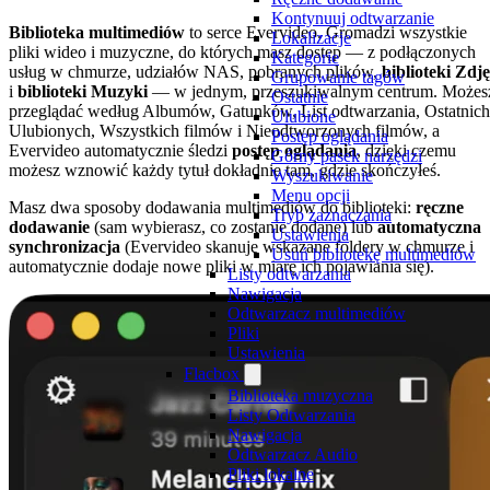
Kontynuuj odtwarzanie
Biblioteka multimediów
to serce Evervideo. Gromadzi wszystkie
Lokalizacje
pliki wideo i muzyczne, do których masz dostęp — z podłączonych
Kategorie
usług w chmurze, udziałów NAS, pobranych plików,
biblioteki Zdj
Grupowanie tagów
i
biblioteki Muzyki
— w jednym, przeszukiwalnym centrum. Możes
Ostatnie
przeglądać według Albumów, Gatunków, List odtwarzania, Ostatnich
Ulubione
Ulubionych, Wszystkich filmów i Nieodtworzonych filmów, a
Postęp oglądania
Evervideo automatycznie śledzi
postęp oglądania
, dzięki czemu
Górny pasek narzędzi
możesz wznowić każdy tytuł dokładnie tam, gdzie skończyłeś.
Wyszukiwanie
Menu opcji
Masz dwa sposoby dodawania multimediów do biblioteki:
ręczne
Tryb zaznaczania
dodawanie
(sam wybierasz, co zostanie dodane) lub
automatyczna
Ustawienia
synchronizacja
(Evervideo skanuje wskazane foldery w chmurze i
Usuń bibliotekę multimediów
automatycznie dodaje nowe pliki w miarę ich pojawiania się).
Listy odtwarzania
Nawigacja
Odtwarzacz multimediów
Pliki
Ustawienia
Flacbox
Biblioteka muzyczna
Listy Odtwarzania
Nawigacja
Odtwarzacz Audio
Pliki lokalne