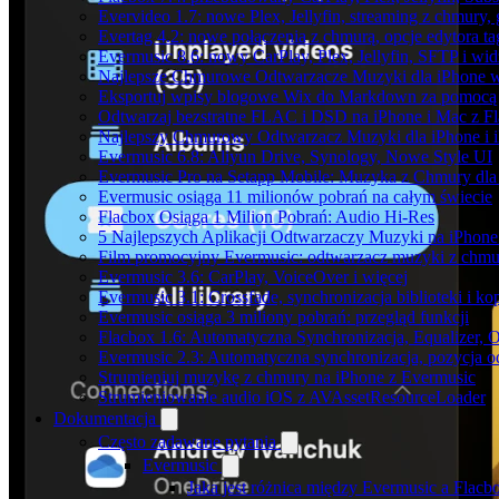
Evervideo 1.7: nowe Plex, Jellyfin, streaming z chmury,
Evertag 4.2: nowe połączenia z chmurą, opcje edytora 
Evermusic 8.6: nowy CarPlay, Plex, Jellyfin, SFTP i wid
Najlepsze Chmurowe Odtwarzacze Muzyki dla iPhone 
Eksportuj wpisy blogowe Wix do Markdown za pomoc
Odtwarzaj bezstratne FLAC i DSD na iPhone i Mac z F
Najlepszy Chmurowy Odtwarzacz Muzyki dla iPhone i 
Evermusic 6.8: Aliyun Drive, Synology, Nowe Style UI
Evermusic Pro na Setapp Mobile: Muzyka z Chmury dla
Evermusic osiąga 11 milionów pobrań na całym świecie
Flacbox Osiąga 1 Milion Pobrań: Audio Hi-Res
5 Najlepszych Aplikacji Odtwarzaczy Muzyki na iPhon
Film promocyjny Evermusic: odtwarzacz muzyki z chmu
Evermusic 3.6: CarPlay, VoiceOver i więcej
Evermusic 3.1: Crossfade, synchronizacja biblioteki i k
Evermusic osiąga 3 miliony pobrań: przegląd funkcji
Flacbox 1.6: Automatyczna Synchronizacja, Equalizer,
Evermusic 2.3: Automatyczna synchronizacja, pozycja od
Strumieniuj muzykę z chmury na iPhone z Evermusic
Strumieniowanie audio iOS z AVAssetResourceLoader
Dokumentacja
Często zadawane pytania
Evermusic
Jaka jest różnica między Evermusic a Flacb