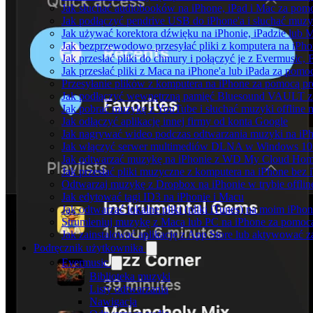
Jak słuchać audiobooków na iPhone, iPad i Mac za pom
Jak podłączyć pendrive USB do iPhone'a i słuchać muzyk
Jak używać korektora dźwięku na iPhonie, iPadzie lub 
Jak bezprzewodowo przesyłać pliki z komputera na iPh
Jak przesłać pliki do chmury i połączyć je z Evermusic, 
Jak przesłać pliki z Maca na iPhone'a lub iPada za pomo
Przesyłanie plików z komputera na iPhone za pomocą 
Jak podłączyć wewnętrzną pamięć Bluesound VAULT z a
Jak pobrać muzykę z YouTube i słuchać muzyki offline 
Jak odłączyć aplikację innej firmy od konta Google
Jak nagrywać wideo podczas odtwarzania muzyki na iP
Jak włączyć serwer multimediów DLNA w Windows 10 i
Jak odtwarzać muzykę na iPhonie z WD My Cloud Ho
Jak przesłać pliki muzyczne z komputera na iPhone bez
Odtwarzaj muzykę z Dropbox na iPhonie w trybie offlin
Jak edytować tagi ID3 na iPhonie i Macu
Jak odtwarzać lokalne pliki (pliki iTunes) na moim iPhon
Strumieniuj muzykę z Maca lub PC na iPhone za pomo
Jak zainstalować aplikację z App Store lub aktywować 
Podręcznik użytkownika
Evermusic
Biblioteka muzyki
Listy odtwarzania
Nawigacja