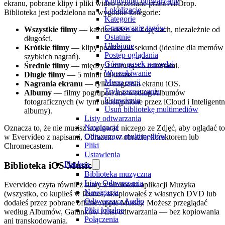
Kontynuuj odtwarzanie
ekranu, pobrane klipy i pliki wideo przesłane przez AirDrop.
Lokalizacje
Biblioteka jest podzielona na wygodne kategorie:
Kategorie
Grupowanie tagów
Wszystkie filmy
— każde wideo w Zdjęciach, niezależnie od
Ostatnie
długości.
Ulubione
Krótkie filmy
— klipy poniżej 60 sekund (idealne dla memów 
Postęp oglądania
szybkich nagrań).
Górny pasek narzędzi
Średnie filmy
— między 1 minutą a 5 minutami.
Wyszukiwanie
Długie filmy
— 5 minut i dłuższe.
Menu opcji
Nagrania ekranu
— tylko nagrania ekranu iOS.
Tryb zaznaczania
Albumy
— filmy pogrupowane według Albumów
Ustawienia
fotograficznych (w tym udostępnione przez iCloud i Inteligent
Usuń bibliotekę multimediów
albumy).
Listy odtwarzania
Nawigacja
Oznacza to, że nie musisz kopiować niczego ze Zdjęć, aby oglądać to
Odtwarzacz multimediów
w Evervideo z napisami, Obrazem w obrazie, korektorem lub
Pliki
Chromecastem.
Ustawienia
Flacbox
Biblioteka iOS Music
Biblioteka muzyczna
Listy Odtwarzania
Evervideo czyta również filmy z biblioteki aplikacji Muzyka
Nawigacja
(wszystko, co kupiłeś w iTunes, skopiowałeś z własnych DVD lub
Odtwarzacz Audio
dodałeś przez pobrane offline Apple Music). Możesz przeglądać
Pliki lokalne
według Albumów, Gatunków i List odtwarzania — bez kopiowania
Połączenia
ani transkodowania.