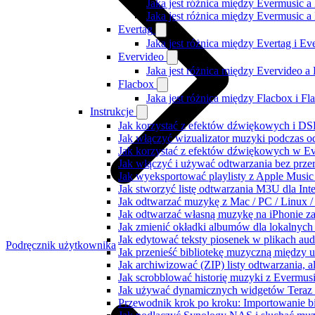
Jaka jest różnica między Evermusic a
Jaka jest różnica między Evermusic 
Evertag
Jaka jest różnica między Evertag i E
Evervideo
Jaka jest różnica między Evervideo 
Flacbox
Jaka jest różnica między Flacbox i F
Instrukcje
Jak korzystać z efektów dźwiękowych i DSP
Jak włączyć wizualizator muzyki podczas o
Jak korzystać z efektów dźwiękowych w Ever
Jak włączyć i używać odtwarzania bez prz
Jak wyeksportować playlisty z Apple Music
Jak stworzyć listę odtwarzania M3U dla Int
Jak odtwarzać muzykę z Mac / PC / Linux
Jak odtwarzać własną muzykę na iPhonie z
Jak zmienić okładki albumów dla lokalnych 
Jak edytować teksty piosenek w plikach a
Podręcznik użytkownika
Jak przenieść bibliotekę muzyczną między 
Jak archiwizować (ZIP) listy odtwarzania, 
Jak scrobblować historię muzyki z Evermusi
Jak używać dynamicznych widgetów Teraz 
Przewodnik krok po kroku: Importowanie bi