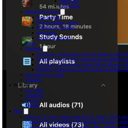
Połączenia
Ustawienia
Informacje prawne
Nota prawna
Polityka plików cookie
Polityka prywatności
Regulamin
Umowa licencyjna
O nas
Produkty
Evermusic - Odtwarzacz muzyki offline na iPhone
Evertag - Edytor tagów muzycznych na iPhone i 
Evervideo - Odtwarzacz wideo HD na iPhone i M
Flacbox - Odtwarzacz Audio Hi-Res na iPhone i 
Skontaktuj się z nami
Wsparcie
Produkty
Evervideo
Evermusic
Flacbox
Evertag
Blog
Flacbox 7.6: nowy silnik audio BASS, efekty, DSP i wi
Evermusic 8.7: prawdziwe odtwarzanie bez przerw, efekt
Flacbox 7.4: przebudowany CarPlay, Plex, Jellyfin, Sub