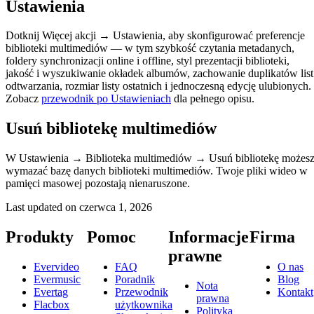
Ustawienia
Dotknij Więcej akcji → Ustawienia, aby skonfigurować preferencje
biblioteki multimediów — w tym szybkość czytania metadanych,
foldery synchronizacji online i offline, styl prezentacji biblioteki,
jakość i wyszukiwanie okładek albumów, zachowanie duplikatów list
odtwarzania, rozmiar listy ostatnich i jednoczesną edycję ulubionych.
Zobacz
przewodnik po Ustawieniach
dla pełnego opisu.
Usuń bibliotekę multimediów
W Ustawienia → Biblioteka multimediów → Usuń bibliotekę możes
wymazać bazę danych biblioteki multimediów. Twoje pliki wideo w
pamięci masowej pozostają nienaruszone.
Last updated on
czerwca 1, 2026
Produkty
Pomoc
Informacje
Firma
prawne
Evervideo
FAQ
O nas
Evermusic
Poradnik
Blog
Nota
Evertag
Przewodnik
Kontakt
prawna
Flacbox
użytkownika
Polityka