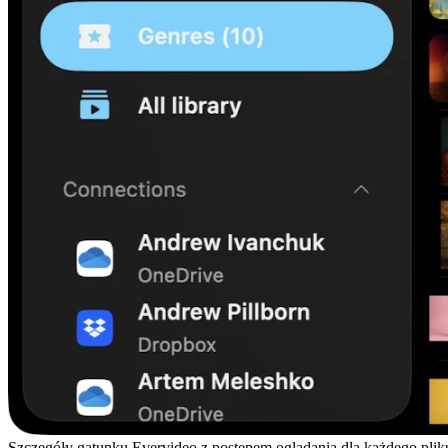
Szczegóły gatunku Evervideo z postępem oglądania dla każdego plik