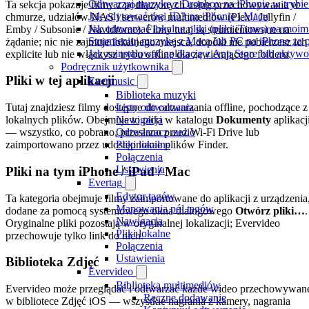
Odtwarzaj muzykę z Dropbox na iPhonie w trybie 
Ta sekcja pokazuje filmy z podłączonych usług przechowywania w
Jak edytować tagi ID3 na iPhonie i Macu
chmurze, udziałów NAS i serwerów multimediów (Plex / Jellyfin /
Jak odtwarzać lokalne pliki (pliki iTunes) na moim
Emby / Subsonic / Navidrome). Filmy tutaj są strumieniowane na
Strumieniuj muzykę z Maca lub PC na iPhone z
żądanie; nic nie zajmuje lokalnego miejsca, dopóki nie pobierzesz ich
Jak zainstalować aplikację z App Store lub akty
explicite lub nie włączysz trybu offline dla zawierającego folderu.
Podręcznik użytkownika
Pliki w tej aplikacji
Evermusic
Biblioteka muzyki
Listy odtwarzania
Tutaj znajdziesz filmy dostępne do odtwarzania offline, pochodzące z
Nawigacja
lokalnych plików. Obejmuje to pliki w katalogu
Dokumenty
aplikacj
Odtwarzacz audio
— wszystko, co pobrano, przesłano przez Wi-Fi Drive lub
Pliki lokalne
zaimportowano przez udostępnianie plików Finder.
Połączenia
Ustawienia
Pliki na tym iPhone / iPad / Mac
Evertag
Edytor tagów
Ta kategoria obejmuje filmy zaimportowane do aplikacji z urządzenia
Mapowania pól tagów
dodane za pomocą systemowego okna dialogowego
Otwórz pliki…
.
Nawigacja
Oryginalne pliki pozostają w oryginalnej lokalizacji; Evervideo
Pliki lokalne
przechowuje tylko link do nich.
Połączenia
Ustawienia
Biblioteka Zdjęć
Evervideo
Biblioteka multimediów
Evervideo może przeglądać i odtwarzać każde wideo przechowywan
Ręczne dodawanie
w bibliotece Zdjęć iOS — wszystkie nagrania z kamery, nagrania