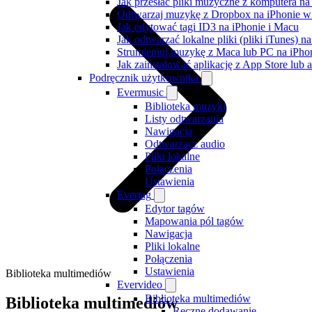
Jak przesłać pliki muzyczne z komputera n
Odtwarzaj muzykę z Dropbox na iPhonie w t
Jak edytować tagi ID3 na iPhonie i Macu
Jak odtwarzać lokalne pliki (pliki iTunes) 
Strumieniuj muzykę z Maca lub PC na iPh
Jak zainstalować aplikację z App Store lu
Podręcznik użytkownika
Evermusic
Biblioteka muzyki
Listy odtwarzania
Nawigacja
Odtwarzacz audio
Pliki lokalne
Połączenia
Ustawienia
Evertag
Edytor tagów
Mapowania pól tagów
Nawigacja
Pliki lokalne
Połączenia
Ustawienia
Biblioteka multimediów
Evervideo
Biblioteka multimediów
Biblioteka multimediów
Ręczne dodawanie