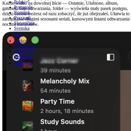
Polski
Każde wideo na dowolnej liście — Ostatnie, Ulubione, album,
Português
gatunek, lista odtwarzania, folder — wyświetla mały pasek postępu,
Română
dzięki czemu możesz od razu zobaczyć, ile już obejrzałeś. Ułatwia to
Русский
zarządzanie długimi sezonami seriali, kursowymi listami odtwarzania 
Slovenčina
nocami maratonów.
Svenska
ไทย
Türkçe
Українська
Tiếng Việt
简体中文
繁體中文