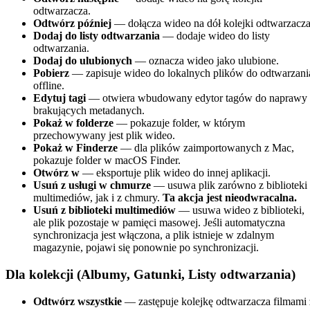
odtwarzacza.
Odtwórz później
— dołącza wideo na dół kolejki odtwarzacza
Dodaj do listy odtwarzania
— dodaje wideo do listy
odtwarzania.
Dodaj do ulubionych
— oznacza wideo jako ulubione.
Pobierz
— zapisuje wideo do lokalnych plików do odtwarzani
offline.
Edytuj tagi
— otwiera wbudowany edytor tagów do naprawy
brakujących metadanych.
Pokaż w folderze
— pokazuje folder, w którym
przechowywany jest plik wideo.
Pokaż w Finderze
— dla plików zaimportowanych z Mac,
pokazuje folder w macOS Finder.
Otwórz w
— eksportuje plik wideo do innej aplikacji.
Usuń z usługi w chmurze
— usuwa plik zarówno z biblioteki
multimediów, jak i z chmury.
Ta akcja jest nieodwracalna.
Usuń z biblioteki multimediów
— usuwa wideo z biblioteki,
ale plik pozostaje w pamięci masowej. Jeśli automatyczna
synchronizacja jest włączona, a plik istnieje w zdalnym
magazynie, pojawi się ponownie po synchronizacji.
Dla kolekcji (Albumy, Gatunki, Listy odtwarzania)
Odtwórz wszystkie
— zastępuje kolejkę odtwarzacza filmami 