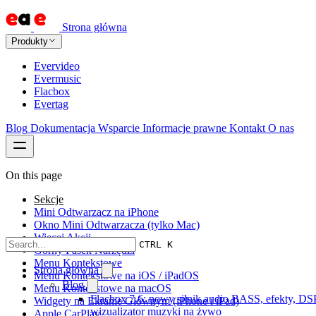
Strona główna
Produkty
Evervideo
Evermusic
Flacbox
Evertag
Blog
Dokumentacja
Wsparcie
Informacje prawne
Kontakt
O nas
On this page
Sekcje
Mini Odtwarzacz na iPhone
Okno Mini Odtwarzacza (tylko Mac)
Więcej Akcji
CTRL K
Górny Pasek Narzędzi
Menu Kontekstowe
Strona główna
Menu Kontekstowe na iOS / iPadOS
Blog
Menu Kontekstowe na macOS
Flacbox 7.6: nowy silnik audio BASS, efekty, DSP
Widgety na Ekranie Głównym (iPhone i iPad)
wizualizator muzyki na żywo
Apple CarPlay