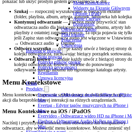
pokazać lub ukryć prostym gestem przeciągnięcia w dół.
Menu Kontekstowe
Widgety na Ekranie Głównym
Szukaj
— rozpocznij wyszukiwanie w bieżącym ekranie
(iPhone i iPad)
(folder, playlista, album, artysta, gatunek, biblioteka lub kolejka
Apple CarPlay
Kontynuuj odtwarzanie
— Flacbox może przywrócić stan
Dostępność
odtwarzacza audio dla bieżącego katalogu, albumu, artysty lub
Odtwarzacz Audio
playlisty z ostatniej zapisanej pozycji. Ta opcja pojawia się tylk
Pliki lokalne
jeśli Zapisz stan odtwarzacza audio jest włączone w Ustawieni
Połączenia
→ Odtwarzacz audio → Ogólne.
Ustawienia
Odtwórz wszystko
— dodaje każdy utwór z bieżącej strony d
Informacje prawne
kolejki odtwarzacza, zachowując bieżący porządek sortowania.
Nota prawna
Odtwarzaj losowo
— dodaje każdy utwór z bieżącej strony d
Polityka plików cookie
kolejki odtwarzacza, losowo. Świetne do ponownego
Polityka prywatności
odkrywania starego albumu lub ogromnego katalogu artysty.
Regulamin
Umowa licencyjna
Menu Kontekstowe
O nas
Produkty
Menu kontekstowe zapewnia szybki dostęp do dodatkowych opcji i
Evermusic - Odtwarzacz muzyki offline na iPhone
akcji dla bezproblemowej interakcji na różnych urządzeniach.
Mac
Evertag - Edytor tagów muzycznych na iPhone i
Mac
Menu Kontekstowe na iOS / iPadOS
Evervideo - Odtwarzacz wideo HD na iPhone i M
Flacbox - Odtwarzacz Audio Hi-Res na iPhone i
Naciśnij i przytrzymaj komórki, mini odtwarzacz lub kompaktowy
Mac
odtwarzacz, aby wyświetlić menu kontekstowe. Możesz zmienić styl
Skontaktuj się z nami