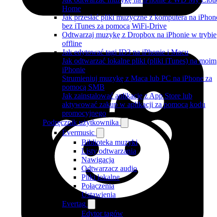
Home
Jak przesłać pliki muzyczne z komputera na iPhon
bez iTunes za pomocą WiFi-Drive
Odtwarzaj muzykę z Dropbox na iPhonie w trybie
offline
Jak edytować tagi ID3 na iPhonie i Macu
Jak odtwarzać lokalne pliki (pliki iTunes) na moim
iPhonie
Strumieniuj muzykę z Maca lub PC na iPhone za
pomocą SMB
Jak zainstalować aplikację z App Store lub
aktywować zakup w aplikacji za pomocą kodu
promocyjnego
Podręcznik użytkownika
Evermusic
Biblioteka muzyki
Listy odtwarzania
Nawigacja
Odtwarzacz audio
Pliki lokalne
Połączenia
Ustawienia
Evertag
Edytor tagów