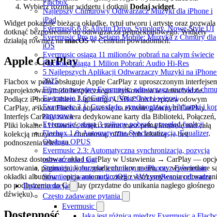
Flacbox
Wybierz rozmiar widgetu i dotknij
Dodaj widget
.
Najlepszy Chmurowy Odtwarzacz Muzyki dla iPhone i
iPad
Widget pokazuje bieżącą okładkę, tytuł utworu i artystę oraz pozwala
Evermusic 6.8: Aliyun Drive, Synology, Nowe Style UI
dotknąć bezpośrednio do odtwarzacza pełnoekranowego. Widgety
Evermusic Pro na Setapp Mobile: Muzyka z Chmury dla
działają również na
macOS
w Centrum powiadomień.
iOS
Evermusic osiąga 11 milionów pobrań na całym świecie
Apple CarPlay
Flacbox Osiąga 1 Milion Pobrań: Audio Hi-Res
5 Najlepszych Aplikacji Odtwarzaczy Muzyki na iPhon
2025
Flacbox w pełni obsługuje Apple CarPlay z uproszczonym interfejse
Film promocyjny Evermusic: odtwarzacz muzyki z chmu
zaprojektowanym do bezpiecznego użytkowania w samochodzie.
Evermusic 3.6: CarPlay, VoiceOver i więcej
Podłącz iPhone kablem Lightning / USB-C lub bezprzewodowym
Evermusic 3.1: Crossfade, synchronizacja biblioteki i ko
CarPlay, a ikona Flacbox pojawi się na ekranie głównym CarPlay.
zapasowa
Interfejs CarPlay zawiera dedykowane karty dla Biblioteki, Połączeń,
Evermusic osiąga 3 miliony pobrań: przegląd funkcji
Pliki lokalne i Ustawień, dzięki czemu masz pełną kontrolę nad całą
Flacbox 1.6: Automatyczna Synchronizacja, Equalizer,
kolekcją muzyczną — chmurową, offline lub lokalną — bez
Obsługa OPUS
podnoszenia telefonu.
Evermusic 2.3: Automatyczna synchronizacja, pozycja
odtwarzania i tagi
Możesz dostosować układ CarPlay w Ustawienia → CarPlay — opcj
Strumieniuj muzykę z chmury na iPhone z Evermusic
sortowania, paginacja, kolor gradientu ikon menu, czy wyświetlane s
Strumieniowanie audio iOS z AVAssetResourceLoader
okładki albumów i opcja automatycznego wstrzymywania odtwarzan
po podłączeniu do CarPlay (przydatne do unikania nagłego głośnego
Dokumentacja
dźwięku).
Często zadawane pytania
Evermusic
Dostępność
Jaka jest różnica między Evermusic a Flacb