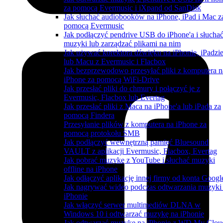
za pomocą Evermusic i iXpand od SanDisk
Jak słuchać audiobooków na iPhone, iPad i Mac z
pomocą Evermusic
Jak podłączyć pendrive USB do iPhone'a i słucha
muzyki lub zarządzać plikami na nim
Jak używać korektora dźwięku na iPhonie, iPadzi
lub Macu z Evermusic i Flacbox
Jak bezprzewodowo przesyłać pliki z komputera n
iPhone za pomocą WiFi-Drive
Jak przesłać pliki do chmury i połączyć je z
Evermusic, Flacbox lub Evertag
Jak przesłać pliki z Maca na iPhone'a lub iPada za
pomocą Findera
Przesyłanie plików z komputera na iPhone za
pomocą protokołu SMB
Jak podłączyć wewnętrzną pamięć Bluesound
VAULT z aplikacji Evermusic, Flacbox, Evertag
Jak pobrać muzykę z YouTube i słuchać muzyki
offline na iPhone
Jak odłączyć aplikację innej firmy od konta Googl
Jak nagrywać wideo podczas odtwarzania muzyki
iPhonie
Jak włączyć serwer multimediów DLNA w
Windows 10 i odtwarzać muzykę na iPhonie
Jak odtwarzać muzykę na iPhonie z WD My Clou