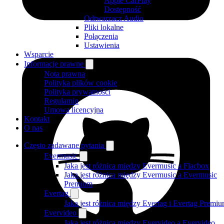
Apple CarPlay
Dostępność
Odtwarzacz Audio
Pliki lokalne
Połączenia
Ustawienia
Wsparcie
Informacje prawne
Nota prawna
Polityka plików cookie
Polityka prywatności
Regulamin
Umowa licencyjna
Kontakt
O nas
Często zadawane pytania
Evermusic
Jaka jest różnica między Evermusic a Flacbox
Jaka jest różnica między Evermusic a Evermusic
Premium
Evertag
Jaka jest różnica między Evertag i Evertag Premi
Evervideo
Jaka jest różnica między Evervideo a Evervideo