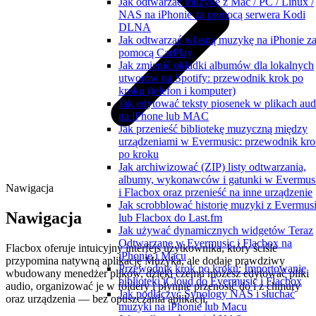
Jak odtwarzać muzykę z Mac / PC / Linux /
NAS na iPhonie za pomocą serwera Kodi
DLNA
Jak odtwarzać własną muzykę na iPhonie z
pomocą CarPlay
Jak zmienić okładki albumów dla lokalnych
utworów na Spotify: przewodnik krok po
kroku (telefon i komputer)
Jak edytować teksty piosenek w plikach aud
na iPhone lub MAC
Jak przenieść bibliotekę muzyczną między
urządzeniami w Evermusic: przewodnik kro
po kroku
Jak archiwizować (ZIP) listy odtwarzania,
albumy, wykonawców i gatunki w Evermus
Nawigacja
i Flacbox oraz przenieść na inne urządzenie
Jak scrobblować historię muzyki z Evermus
Nawigacja
lub Flacbox do Last.fm
Jak używać dynamicznych widgetów Teraz
Odtwarzane w Evermusic i Flacbox na
Flacbox oferuje intuicyjny interfejs użytkownika, który ściśle
iPhonie i Macu
przypomina natywną aplikację Muzyka, ale dodaje prawdziwy
Przewodnik krok po kroku: Importowanie
wbudowany menedżer plików, dzięki czemu możesz edytować pliki
biblioteki iCloud do Evermusic i Flacbox
audio, organizować je w foldery i płynnie przenosić do i z chmury
Jak podłączyć Synology NAS i słuchać
oraz urządzenia — bez opuszczania aplikacji.
muzyki na iPhonie lub Macu