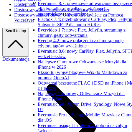
Evermusic 8.7: prawdziwe odtwarzanie bez przer
Dostępność
efekty audio, normalizacja głośności,
Dostosowywanie Suwaków za Pomocą VoiceOver
przeprojektowany korektor
Dostosowywanie Pozycji Utworu na Playliście za Pomocą
Flacbox 7.4: przebudowany CarPlay, Plex, Jellyfin
VoiceOver
Subsonic, SFTP dla audio Hi-Res
Evervideo 1.7: nowe Plex, Jellyfin, streaming z
Scroll to top
chmury, gesty odtwarzania
Evertag 4.2: nowe połączenia z chmurą, opcje
edytora tagów wyjaśnione
Evermusic 8.6: nowy CarPlay, Plex, Jellyfin, SFTP
widżet tekstów
Dokumentacja
Najlepsze Chmurowe Odtwarzacze Muzyki dla
iPhone w 2026
Eksportuj wpisy blogowe Wix do Markdown za
pomocą OpenAI
Odtwarzaj bezstratne FLAC i DSD na iPhone i M
z Flacbox
Najlepszy Chmurowy Odtwarzacz Muzyki dla
iPhone i iPad
Evermusic 6.8: Aliyun Drive, Synology, Nowe Sty
UI
Evermusic Pro na Setapp Mobile: Muzyka z Chm
dla iOS
Evermusic osiąga 11 milionów pobrań na całym
świecie