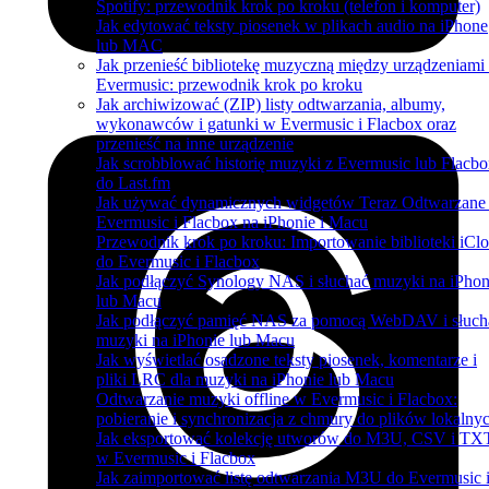
Spotify: przewodnik krok po kroku (telefon i komputer)
Jak edytować teksty piosenek w plikach audio na iPhone
lub MAC
Jak przenieść bibliotekę muzyczną między urządzeniami
Evermusic: przewodnik krok po kroku
Jak archiwizować (ZIP) listy odtwarzania, albumy,
wykonawców i gatunki w Evermusic i Flacbox oraz
przenieść na inne urządzenie
Jak scrobblować historię muzyki z Evermusic lub Flacb
do Last.fm
Jak używać dynamicznych widgetów Teraz Odtwarzane
Evermusic i Flacbox na iPhonie i Macu
Przewodnik krok po kroku: Importowanie biblioteki iCl
do Evermusic i Flacbox
Jak podłączyć Synology NAS i słuchać muzyki na iPhon
lub Macu
Jak podłączyć pamięć NAS za pomocą WebDAV i słuch
muzyki na iPhonie lub Macu
Jak wyświetlać osadzone teksty piosenek, komentarze i
pliki LRC dla muzyki na iPhonie lub Macu
Odtwarzanie muzyki offline w Evermusic i Flacbox:
pobieranie i synchronizacja z chmury do plików lokalny
Jak eksportować kolekcję utworów do M3U, CSV i TX
w Evermusic i Flacbox
Jak zaimportować listę odtwarzania M3U do Evermusic 