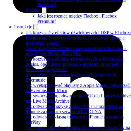
Premium?
Flacbox
Jaka jest różnica między Flacbox i Flacbox
Premium?
Instrukcje
Jak korzystać z efektów dźwiękowych i DSP w Flacbox:
Kompresor, Freeverb, Crossfeed, Echo, Normalizacja
głośności i więcej
Jak włączyć wizualizator muzyki podczas odtwarzania
muzyki na iPhone, iPad i Mac
Jak korzystać z efektów dźwiękowych w Evermusic:
pogłos, opóźnienie, przester, kompresor, crossfeed i
normalizacja głośności
Jak włączyć i używać odtwarzania bez przerw w
Evermusic
Jak wyeksportować playlisty z Apple Music i odtwarzać 
w Evermusic na Macu
Jak stworzyć listę odtwarzania M3U dla Internet Archive
lub Live Music Archive
Jak odtwarzać muzykę z Mac / PC / Linux / NAS na
iPhonie za pomocą serwera Kodi DLNA
Jak odtwarzać własną muzykę na iPhonie za pomocą
CarPlay
Jak zmienić okładki albumów dla lokalnych utworów na