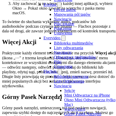
Aby zachować je na wierzchu każdej innej aplikacji, wybierz
Evertag
Okno → Pokaż okno zawsze na wierzchu z paska menu
Edytor tagów
macOS.
Mapowania pól tagów
Nawigacja
To świetne do słuchania wykładów audio, podcastów lub
Pliki lokalne
audiobooków podczas czytania lub pisania — Flacbox pozostaje z
Połączenia
dala od drogi, ale zawsze jednym kliknięciem od kontrolek transportu
Ustawienia
Evervideo
Więcej Akcji
Biblioteka multimediów
Listy odtwarzania
Nawigacja
Praktycznie każdy element treści na ekranie ma przycisk
Więcej akcj
Odtwarzacz multimediów
(ikona „⋯" z trzema kropkami). Dotknij go, aby otworzyć menu
Pliki
kontekstowe ze wszystkimi dostępnymi dla danego elementu akcjami
Ustawienia
— odtwórz następny, odtwórz później, dodaj do biblioteki lub
Flacbox
playlisty, edytuj tagi, pobierz, udostępnij, zmień nazwę, przenieś itd.
Biblioteka muzyczna
Długie listy przewijają się pionowo, dzięki czemu możesz dotrzeć do
Listy Odtwarzania
mniej popularnych akcji bez zatłaczania głównego interfejsu
Nawigacja
użytkownika.
Sekcje
Mini Odtwarzacz na iPhone
Górny Pasek Narzędzi
Okno Mini Odtwarzacza (tylko
Mac)
Górny pasek narzędzi, umieszczony tuż pod paskiem nawigacji,
Więcej Akcji
zapewnia szybki dostęp do najczęstszych akcji na ekran. Możesz go
Górny Pasek Narzędzi