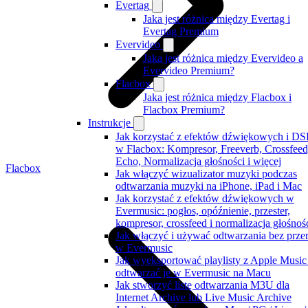
Evertag
Jaka jest różnica między Evertag i
Evertag Premium
Evervideo
Jaka jest różnica między Evervideo a
Evervideo Premium?
Flacbox
Jaka jest różnica między Flacbox i
Flacbox Premium?
Instrukcje
Jak korzystać z efektów dźwiękowych i DS
w Flacbox: Kompresor, Freeverb, Crossfeed
Echo, Normalizacja głośności i więcej
Flacbox
Jak włączyć wizualizator muzyki podczas
odtwarzania muzyki na iPhone, iPad i Mac
Jak korzystać z efektów dźwiękowych w
Evermusic: pogłos, opóźnienie, przester,
kompresor, crossfeed i normalizacja głośnoś
Jak włączyć i używać odtwarzania bez prze
w Evermusic
Jak wyeksportować playlisty z Apple Music 
odtwarzać je w Evermusic na Macu
Jak stworzyć listę odtwarzania M3U dla
Internet Archive lub Live Music Archive