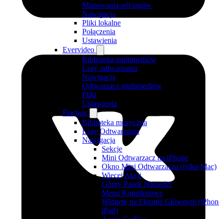
Mapowania pól tagów
Nawigacja
Pliki lokalne
Połączenia
Ustawienia
Evervideo
Biblioteka multimediów
Listy odtwarzania
Nawigacja
Odtwarzacz multimediów
Pliki
Ustawienia
Flacbox
Biblioteka muzyczna
Listy Odtwarzania
Nawigacja
Sekcje
Mini Odtwarzacz na iPhone
Okno Mini Odtwarzacza (tylko Mac)
Więcej Akcji
Górny Pasek Narzędzi
Menu Kontekstowe
Widgety na Ekranie Głównym (iPhone
iPad)