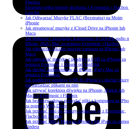
Flacbox
Eksportuj pełną historię słuchania z Evermusic i Flacbox
Last.fm
Jak Odtwarzać Muzykę FLAC (Bezstratną) na Moim
iPhonie
Jak streamować muzykę z iCloud Drive na iPhonie lub
Macu
Jak dodawać i przeglądać komentarze do ścieżek audio 
iPhone, iPad i Mac za pomocą Evermusic i Flacbox
Jak odtwarzac lokalna muzyke zapisana na iPhonie lub
Macu
Jak odtwarzać muzykę z pendrive'a USB na iPhonie za
pomocą Evermusic i iXpand od SanDisk
Jak słuchać audiobooków na iPhone, iPad i Mac za
pomocą Evermusic
Jak podłączyć pendrive USB do iPhone'a i słuchać muzy
lub zarządzać plikami na nim
Jak używać korektora dźwięku na iPhonie, iPadzie lub
Macu z Evermusic i Flacbox
Jak bezprzewodowo przesyłać pliki z komputera na iPh
za pomocą WiFi-Drive
Jak przesłać pliki do chmury i połączyć je z Evermusic,
Flacbox lub Evertag
Jak przesłać pliki z Maca na iPhone'a lub iPada za pomo
Findera