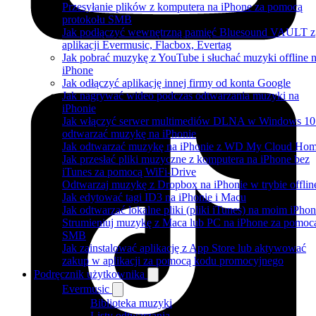
Przesyłanie plików z komputera na iPhone za pomocą
protokołu SMB
Jak podłączyć wewnętrzną pamięć Bluesound VAULT z
aplikacji Evermusic, Flacbox, Evertag
Jak pobrać muzykę z YouTube i słuchać muzyki offline 
iPhone
Jak odłączyć aplikację innej firmy od konta Google
Jak nagrywać wideo podczas odtwarzania muzyki na
iPhonie
Jak włączyć serwer multimediów DLNA w Windows 10 
odtwarzać muzykę na iPhonie
Jak odtwarzać muzykę na iPhonie z WD My Cloud Ho
Jak przesłać pliki muzyczne z komputera na iPhone bez
iTunes za pomocą WiFi-Drive
Odtwarzaj muzykę z Dropbox na iPhonie w trybie offlin
Jak edytować tagi ID3 na iPhonie i Macu
Jak odtwarzać lokalne pliki (pliki iTunes) na moim iPhon
Strumieniuj muzykę z Maca lub PC na iPhone za pomoc
SMB
Jak zainstalować aplikację z App Store lub aktywować
zakup w aplikacji za pomocą kodu promocyjnego
Podręcznik użytkownika
Evermusic
Biblioteka muzyki
Listy odtwarzania