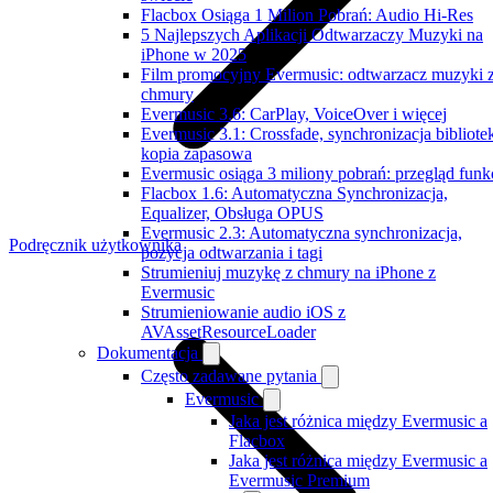
Flacbox Osiąga 1 Milion Pobrań: Audio Hi-Res
5 Najlepszych Aplikacji Odtwarzaczy Muzyki na
iPhone w 2025
Film promocyjny Evermusic: odtwarzacz muzyki 
chmury
Evermusic 3.6: CarPlay, VoiceOver i więcej
Evermusic 3.1: Crossfade, synchronizacja bibliotek
kopia zapasowa
Evermusic osiąga 3 miliony pobrań: przegląd funkc
Flacbox 1.6: Automatyczna Synchronizacja,
Equalizer, Obsługa OPUS
Evermusic 2.3: Automatyczna synchronizacja,
Podręcznik użytkownika
pozycja odtwarzania i tagi
Strumieniuj muzykę z chmury na iPhone z
Evermusic
Strumieniowanie audio iOS z
AVAssetResourceLoader
Dokumentacja
Często zadawane pytania
Evermusic
Jaka jest różnica między Evermusic a
Flacbox
Jaka jest różnica między Evermusic a
Evermusic Premium