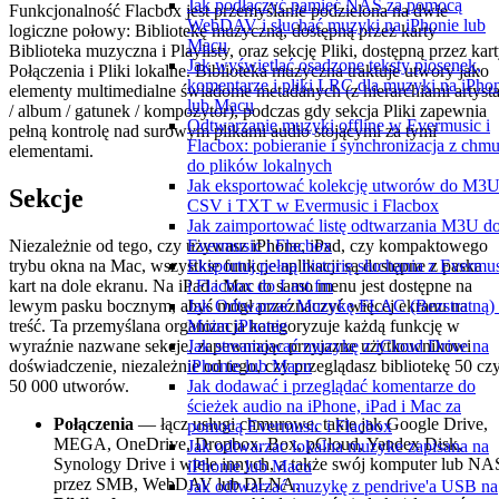
Jak podłączyć pamięć NAS za pomocą
Funkcjonalność Flacbox jest przemyślanie podzielona na dwie
WebDAV i słuchać muzyki na iPhonie lub
logiczne połowy: Bibliotekę muzyczną, dostępną przez karty
Macu
Biblioteka muzyczna i Playlisty, oraz sekcję Pliki, dostępną przez kar
Jak wyświetlać osadzone teksty piosenek,
Połączenia i Pliki lokalne. Biblioteka muzyczna traktuje utwory jako
komentarze i pliki LRC dla muzyki na iPho
elementy multimedialne świadome metadanych (z hierarchiami artyst
lub Macu
/ album / gatunek / kompozytor), podczas gdy sekcja Pliki zapewnia
Odtwarzanie muzyki offline w Evermusic i
pełną kontrolę nad surowym plikami audio stojącymi za tymi
Flacbox: pobieranie i synchronizacja z chm
elementami.
do plików lokalnych
Jak eksportować kolekcję utworów do M3U
Sekcje
CSV i TXT w Evermusic i Flacbox
Jak zaimportować listę odtwarzania M3U d
Niezależnie od tego, czy używasz iPhone, iPad, czy kompaktowego
Evermusic i Flacbox
trybu okna na Mac, wszystkie funkcje aplikacji są dostępne z paska
Eksportuj pełną historię słuchania z Evermu
kart na dole ekranu. Na iPad i Mac to samo menu jest dostępne na
i Flacbox do Last.fm
lewym pasku bocznym, abyś mógł przeznaczyć więcej ekranu na
Jak Odtwarzać Muzykę FLAC (Bezstratną)
treść. Ta przemyślana organizacja kategoryzuje każdą funkcję w
Moim iPhonie
wyraźnie nazwane sekcje, zapewniając przyjazne użytkownikowi
Jak streamować muzykę z iCloud Drive na
doświadczenie, niezależnie od tego, czy przeglądasz bibliotekę 50 cz
iPhonie lub Macu
50 000 utworów.
Jak dodawać i przeglądać komentarze do
ścieżek audio na iPhone, iPad i Mac za
Połączenia
— łącz usługi chmurowe, takie jak Google Drive,
pomocą Evermusic i Flacbox
MEGA, OneDrive, Dropbox, Box, pCloud, Yandex Disk,
Jak odtwarzac lokalna muzyke zapisana na
Synology Drive i wiele innych, a także swój komputer lub NA
iPhonie lub Macu
przez SMB, WebDAV lub DLNA.
Jak odtwarzać muzykę z pendrive'a USB na