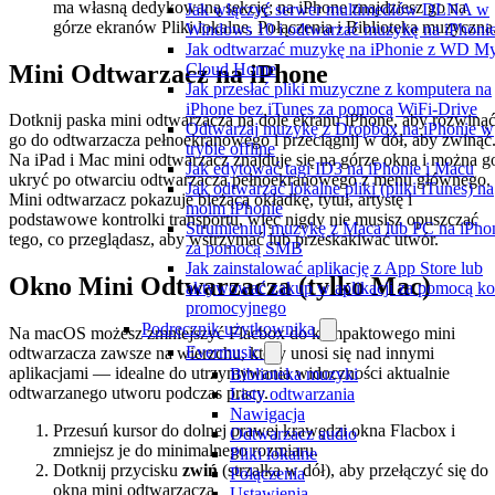
ma własną dedykowaną sekcję; na iPhone znajdziesz go na
Jak włączyć serwer multimediów DLNA w
górze ekranów Pliki lokalne, Połączenia i Biblioteka muzyczna
Windows 10 i odtwarzać muzykę na iPhoni
Jak odtwarzać muzykę na iPhonie z WD M
Mini Odtwarzacz na iPhone
Cloud Home
Jak przesłać pliki muzyczne z komputera na
iPhone bez iTunes za pomocą WiFi-Drive
Dotknij paska mini odtwarzacza na dole ekranu iPhone, aby rozwiną
Odtwarzaj muzykę z Dropbox na iPhonie w
go do odtwarzacza pełnoekranowego i przeciągnij w dół, aby zwinąć
trybie offline
Na iPad i Mac mini odtwarzacz znajduje się na górze okna i można g
Jak edytować tagi ID3 na iPhonie i Macu
ukryć po otwarciu odtwarzacza pełnoekranowego z menu głównego.
Jak odtwarzać lokalne pliki (pliki iTunes) na
Mini odtwarzacz pokazuje bieżącą okładkę, tytuł, artystę i
moim iPhonie
podstawowe kontrolki transportu, więc nigdy nie musisz opuszczać
Strumieniuj muzykę z Maca lub PC na iPho
tego, co przeglądasz, aby wstrzymać lub przeskakiwać utwór.
za pomocą SMB
Jak zainstalować aplikację z App Store lub
Okno Mini Odtwarzacza (tylko Mac)
aktywować zakup w aplikacji za pomocą k
promocyjnego
Podręcznik użytkownika
Na macOS możesz zmniejszyć Flacbox do kompaktowego mini
Evermusic
odtwarzacza zawsze na wierzchu, który unosi się nad innymi
aplikacjami — idealne do utrzymywania widoczności aktualnie
Biblioteka muzyki
odtwarzanego utworu podczas pracy.
Listy odtwarzania
Nawigacja
Przesuń kursor do dolnej prawej krawędzi okna Flacbox i
Odtwarzacz audio
zmniejsz je do minimalnego rozmiaru.
Pliki lokalne
Dotknij przycisku
zwiń
(strzałka w dół), aby przełączyć się do
Połączenia
okna mini odtwarzacza.
Ustawienia