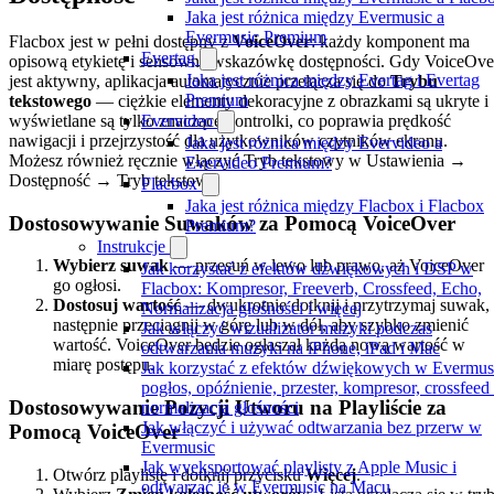
Jaka jest różnica między Evermusic a
Evermusic Premium
Flacbox jest w pełni dostępny z
VoiceOver
: każdy komponent ma
Evertag
opisową etykietę i sensowną wskazówkę dostępności. Gdy VoiceOve
Jaka jest różnica między Evertag i Evertag
jest aktywny, aplikacja automatycznie przełącza się do
Trybu
Premium
tekstowego
— ciężkie elementy dekoracyjne z obrazkami są ukryte i
wyświetlane są tylko znaczące kontrolki, co poprawia prędkość
Evervideo
nawigacji i przejrzystość dla użytkowników czytników ekranu.
Jaka jest różnica między Evervideo a
Możesz również ręcznie włączyć Tryb tekstowy w Ustawienia →
Evervideo Premium?
Dostępność → Tryb tekstowy.
Flacbox
Jaka jest różnica między Flacbox i Flacbox
Dostosowywanie Suwaków za Pomocą VoiceOver
Premium?
Instrukcje
Wybierz suwak
— przesuń w lewo lub prawo, aż VoiceOver
Jak korzystać z efektów dźwiękowych i DSP w
go ogłosi.
Flacbox: Kompresor, Freeverb, Crossfeed, Echo,
Dostosuj wartość
— dwukrotnie dotknij i przytrzymaj suwak,
Normalizacja głośności i więcej
następnie przeciągnij w górę lub w dół, aby szybko zmienić
Jak włączyć wizualizator muzyki podczas
wartość. VoiceOver będzie ogłaszał każdą nową wartość w
odtwarzania muzyki na iPhone, iPad i Mac
miarę postępu.
Jak korzystać z efektów dźwiękowych w Evermus
pogłos, opóźnienie, przester, kompresor, crossfeed 
Dostosowywanie Pozycji Utworu na Playliście za
normalizacja głośności
Jak włączyć i używać odtwarzania bez przerw w
Pomocą VoiceOver
Evermusic
Jak wyeksportować playlisty z Apple Music i
Otwórz playlistę i dotknij przycisku
Więcej
.
odtwarzać je w Evermusic na Macu