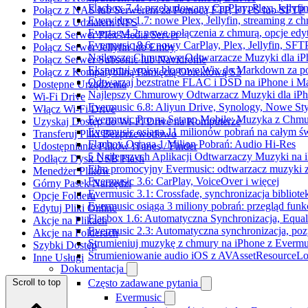
Flacbox 7.4: przebudowany CarPlay, Plex, Jellyfi
Połącz z NAS lub Serwerem za Pomocą FTP, FTPS lub SFTP
Evervideo 1.7: nowe Plex, Jellyfin, streaming z c
Połącz z Udziałem NFS
Evertag 4.2: nowe połączenia z chmurą, opcje ed
Połącz Serwer Plex Media Server
Evermusic 8.6: nowy CarPlay, Plex, Jellyfin, SFTP
Połącz Serwer Jellyfin lub Emby
Najlepsze Chmurowe Odtwarzacze Muzyki dla iP
Połącz Serwer Subsonic lub Navidrome
Eksportuj wpisy blogowe Wix do Markdown za 
Połącz z Kompatybilną Pamięcią Obiektową S3
Odtwarzaj bezstratne FLAC i DSD na iPhone i M
Dostępne Urządzenia
Najlepszy Chmurowy Odtwarzacz Muzyki dla iPho
Wi-Fi Drive
Evermusic 6.8: Aliyun Drive, Synology, Nowe Sty
Włącz Wi-Fi Drive
Evermusic Pro na Setapp Mobile: Muzyka z Chmu
Uzyskaj Dostęp do Wi-Fi Drive na Komputerze
Evermusic osiąga 11 milionów pobrań na całym św
Transferuj Pliki Bezprzewodowo
Flacbox Osiąga 1 Milion Pobrań: Audio Hi-Res
Udostępnianie Plików iTunes / Finder
5 Najlepszych Aplikacji Odtwarzaczy Muzyki na
Podłącz Dysk USB Flash
Film promocyjny Evermusic: odtwarzacz muzyki 
Menedżer Plików
Evermusic 3.6: CarPlay, VoiceOver i więcej
Górny Pasek Narzędzi
Evermusic 3.1: Crossfade, synchronizacja bibliote
Opcje Folderu
Evermusic osiąga 3 miliony pobrań: przegląd funkc
Edytuj Pliki Online
Flacbox 1.6: Automatyczna Synchronizacja, Equa
Akcje na Plikach
Evermusic 2.3: Automatyczna synchronizacja, pozy
Akcje na Folderach
Strumieniuj muzykę z chmury na iPhone z Evermu
Szybki Dostęp
Strumieniowanie audio iOS z AVAssetResourceLo
Inne Usługi
Dokumentacja
Scroll to top
Często zadawane pytania
Evermusic