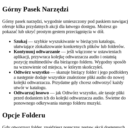
Górny Pasek Narzędzi
Górny pasek narzędzi, wygodnie umieszczony pod paskiem nawigacj
oferuje kilka przydatnych akcji dla łatwego dostępu. Możesz go
pokazać lub ukryć prostym gestem przeciągnięcia w dół.
Szukaj
— szybkie wyszukiwanie w bieżącym katalogu,
ułatwiające zlokalizowanie konkretnych plików lub folderów.
Kontynuuj odtwarzanie
— jeśli włączone w ustawieniach
aplikacji, przywraca kolejkę odtwarzacza audio i ostatnią
pozycję multimediów dla bieżącego folderu. Wygodny sposób
na wznowienie od miejsca, w którym skończyłeś.
Odtwórz wszystko
— skanuje bieżący folder i jego podfoldery
a następnie dodaje wszystkie znalezione pliki audio do nowej
kolejki odtwarzacza. Przydatne gdy chcesz odtworzyć każdy
utwór w katalogu.
Odtwarzaj losowo
— jak Odtwórz wszystko, ale tasuje pliki
przed dodaniem ich do kolejki odtwarzacza audio. Świetne do
ponownego odkrywania starego folderu muzyki.
Opcje Folderu
Gdy otworzysz folder, znajdziesz poręczny zestaw akcji dostępnych