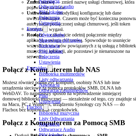
Nawigacja
Zmień nazwę
— zmień nazwę usługi chmurowej, która
Odtwarzacz audio
pojawia się na liście.
Pliki lokalne
Ustawienia
— zmodyfikuj konfigurację lub dane
Połączenia
uwierzytelniające. Czasem może być konieczna ponown
Ustawienia
autoryzacja podłączonej usługi chmurowej, jeśli token
Evertag
autoryzacji wygasł.
Rozłącz
— całkowicie odetnij połączenie między
Edytor tagów
aplikacją a usługą chmurową. Spowoduje to usunięcie
Mapowania pól tagów
wszystkich utworów powiązanych z tą usługą z bibliotek
Nawigacja
muzycznej aplikacji, ale pozostawi je nienaruszone na
Pliki lokalne
serwerze.
Połączenia
Ustawienia
Evervideo
Połącz z Komputerem lub NAS
Biblioteka multimediów
Listy odtwarzania
Możesz również podłączyć komputer, osobisty NAS lub inne
Nawigacja
urządzenia sieciowe za pomocą protokołów SMB, DLNA lub
Odtwarzacz multimediów
WebDAV. To najprostszy sposób na wprowadzenie istniejącej
Pliki
domowej biblioteki muzycznej — niezależnie od tego, czy znajduje s
Ustawienia
na Macu, PC z Windows, urządzeniu Synology czy NAS — do
Flacbox
Flacbox bez kopiowania czegokolwiek.
Biblioteka muzyczna
Listy Odtwarzania
Połącz z Komputerem za Pomocą SMB
Nawigacja
Odtwarzacz Audio
Pliki lokalne
Dotknij
Połącz z pamięcią chmurową → SMB
.