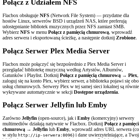
Połącz z Udziałem NFS
Flacbox obsługuje
NFS
(Network File System) — przydatne dla
hostów Linux, serwerów BSD i urządzeń NAS, które preferują
udostępnianie bibliotek muzycznych przez NFS zamiast SMB.
Wybierz
NFS
w menu
Połącz z pamięcią chmurową
, wprowadź
adres serwera i eksportowaną ścieżkę, a następnie dotknij
Zrobione
.
Połącz Serwer Plex Media Server
Flacbox może połączyć się bezpośrednio z Plex Media Server i
przeglądać bibliotekę muzyczną według Artystów, Albumów,
Gatunków i Playlist. Dotknij
Połącz z pamięcią chmurową → Plex
,
zaloguj się na konto Plex, wybierz serwer, a biblioteka pojawi się ob
usług chmurowych. Serwery Plex w tej samej sieci lokalnej są równi
wykrywane automatycznie w sekcji
Dostępne urządzenia
.
Połącz Serwer Jellyfin lub Emby
Zarówno
Jellyfin
(open-source), jak i
Emby
(komercyjny) serwery
multimediów działają natywnie w Flacbox. Dotknij
Połącz z pamięci
chmurową → Jellyfin
lub
Emby
, wprowadź adres URL serwera (co
w stylu
) i dane uwierzytelniające, a Twoj
http://ip-serwera:8096