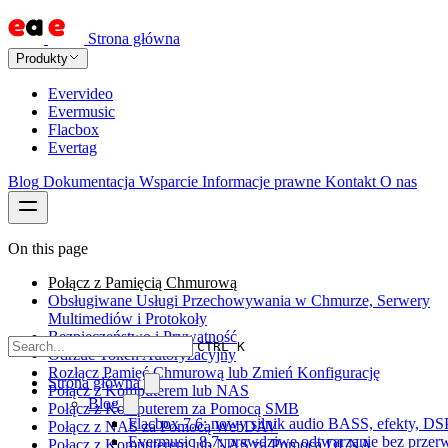
Strona główna
Produkty
Evervideo
Evermusic
Flacbox
Evertag
Blog
Dokumentacja
Wsparcie
Informacje prawne
Kontakt
O nas
On this page
Połącz z Pamięcią Chmurową
Obsługiwane Usługi Przechowywania w Chmurze, Serwery
Multimediów i Protokoły
Bezpieczeństwo i Prywatność
CTRL K
Odrzuć Token Autoryzacyjny
Rozłącz Pamięć Chmurową lub Zmień Konfigurację
Strona główna
Połącz z Komputerem lub NAS
Blog
Połącz z Komputerem za Pomocą SMB
Flacbox 7.6: nowy silnik audio BASS, efekty, DS
Połącz z NAS za Pomocą WebDAV
Evermusic 8.7: prawdziwe odtwarzanie bez przerw,
Połącz z Komputerem lub NAS za Pomocą DLNA