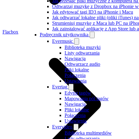
Jak przesłać pliki muzyczne z komputera n
Odtwarzaj muzykę z Dropbox na iPhonie w t
Jak edytować tagi ID3 na iPhonie i Macu
Jak odtwarzać lokalne pliki (pliki iTunes) 
Strumieniuj muzykę z Maca lub PC na iPh
Jak zainstalować aplikację z App Store lu
Flacbox
Podręcznik użytkownika
Evermusic
Biblioteka muzyki
Listy odtwarzania
Nawigacja
Odtwarzacz audio
Pliki lokalne
Połączenia
Ustawienia
Evertag
Edytor tagów
Mapowania pól tagów
Nawigacja
Pliki lokalne
Połączenia
Ustawienia
Evervideo
Biblioteka multimediów
Listy odtwarzania