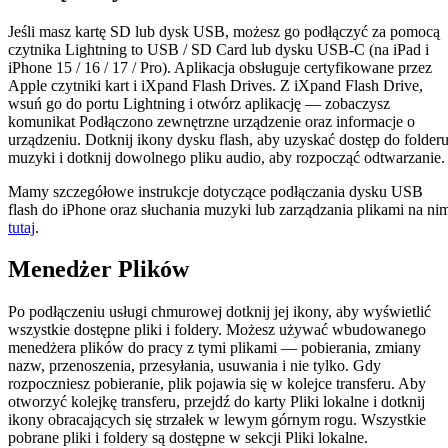
Jeśli masz kartę SD lub dysk USB, możesz go podłączyć za pomocą
czytnika Lightning to USB / SD Card lub dysku USB-C (na iPad i
iPhone 15 / 16 / 17 / Pro). Aplikacja obsługuje certyfikowane przez
Apple czytniki kart i iXpand Flash Drives. Z iXpand Flash Drive,
wsuń go do portu Lightning i otwórz aplikację — zobaczysz
komunikat Podłączono zewnętrzne urządzenie oraz informacje o
urządzeniu. Dotknij ikony dysku flash, aby uzyskać dostęp do folder
muzyki i dotknij dowolnego pliku audio, aby rozpocząć odtwarzanie.
Mamy szczegółowe instrukcje dotyczące podłączania dysku USB
flash do iPhone oraz słuchania muzyki lub zarządzania plikami na ni
tutaj
.
Menedżer Plików
Po podłączeniu usługi chmurowej dotknij jej ikony, aby wyświetlić
wszystkie dostępne pliki i foldery. Możesz używać wbudowanego
menedżera plików do pracy z tymi plikami — pobierania, zmiany
nazw, przenoszenia, przesyłania, usuwania i nie tylko. Gdy
rozpoczniesz pobieranie, plik pojawia się w kolejce transferu. Aby
otworzyć kolejkę transferu, przejdź do karty Pliki lokalne i dotknij
ikony obracających się strzałek w lewym górnym rogu. Wszystkie
pobrane pliki i foldery są dostępne w sekcji Pliki lokalne.