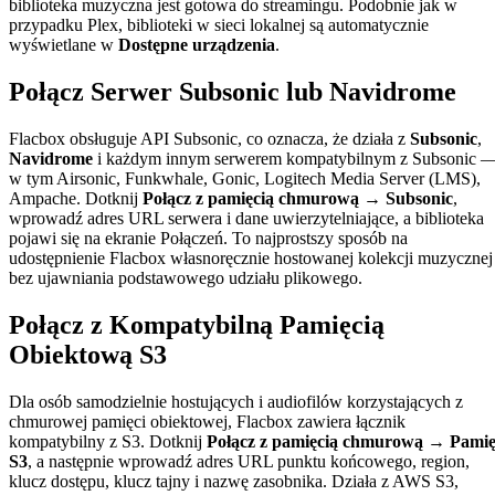
biblioteka muzyczna jest gotowa do streamingu. Podobnie jak w
przypadku Plex, biblioteki w sieci lokalnej są automatycznie
wyświetlane w
Dostępne urządzenia
.
Połącz Serwer Subsonic lub Navidrome
Flacbox obsługuje API Subsonic, co oznacza, że działa z
Subsonic
,
Navidrome
i każdym innym serwerem kompatybilnym z Subsonic 
w tym Airsonic, Funkwhale, Gonic, Logitech Media Server (LMS),
Ampache. Dotknij
Połącz z pamięcią chmurową → Subsonic
,
wprowadź adres URL serwera i dane uwierzytelniające, a biblioteka
pojawi się na ekranie Połączeń. To najprostszy sposób na
udostępnienie Flacbox własnoręcznie hostowanej kolekcji muzycznej
bez ujawniania podstawowego udziału plikowego.
Połącz z Kompatybilną Pamięcią
Obiektową S3
Dla osób samodzielnie hostujących i audiofilów korzystających z
chmurowej pamięci obiektowej, Flacbox zawiera łącznik
kompatybilny z S3. Dotknij
Połącz z pamięcią chmurową → Pami
S3
, a następnie wprowadź adres URL punktu końcowego, region,
klucz dostępu, klucz tajny i nazwę zasobnika. Działa z AWS S3,