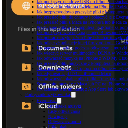
Jak podłączyć pendrive USB do iPhone'a i słuchać
Jak używać korektora dźwięku na iPhonie, iPadzi
Jak bezprzewodowo przesyłać pliki z komputera 
Jak przesłać pliki do chmury i połączyć je z Ever
Jak przesłać pliki z Maca na iPhone'a lub iPada z
Przesyłanie plików z komputera na iPhone za po
Jak podłączyć wewnętrzną pamięć Bluesound VAUL
Jak pobrać muzykę z YouTube i słuchać muzyki of
Jak odłączyć aplikację innej firmy od konta Googl
Jak nagrywać wideo podczas odtwarzania muzyki 
Jak włączyć serwer multimediów DLNA w Window
Jak odtwarzać muzykę na iPhonie z WD My Clo
Jak przesłać pliki muzyczne z komputera na iPho
Odtwarzaj muzykę z Dropbox na iPhonie w trybie 
Jak edytować tagi ID3 na iPhonie i Macu
Jak odtwarzać lokalne pliki (pliki iTunes) na moim
Strumieniuj muzykę z Maca lub PC na iPhone z
Jak zainstalować aplikację z App Store lub akty
Podręcznik użytkownika
Evermusic
Biblioteka muzyki
Listy odtwarzania
Nawigacja
Odtwarzacz audio
Pliki lokalne