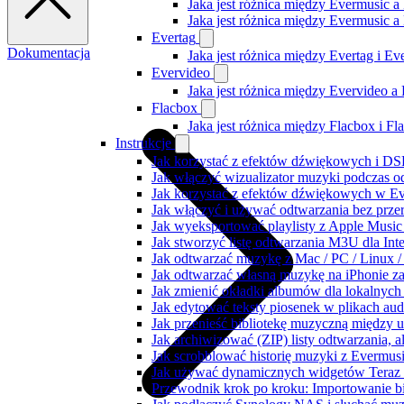
Jaka jest różnica między Evermusic a
Jaka jest różnica między Evermusic 
Evertag
Dokumentacja
Jaka jest różnica między Evertag i E
Evervideo
Jaka jest różnica między Evervideo 
Flacbox
Jaka jest różnica między Flacbox i F
Instrukcje
Jak korzystać z efektów dźwiękowych i DSP
Jak włączyć wizualizator muzyki podczas o
Jak korzystać z efektów dźwiękowych w Ever
Jak włączyć i używać odtwarzania bez prz
Jak wyeksportować playlisty z Apple Music
Jak stworzyć listę odtwarzania M3U dla Int
Jak odtwarzać muzykę z Mac / PC / Linux
Jak odtwarzać własną muzykę na iPhonie z
Jak zmienić okładki albumów dla lokalnych 
Jak edytować teksty piosenek w plikach a
Jak przenieść bibliotekę muzyczną między 
Jak archiwizować (ZIP) listy odtwarzania, 
Jak scrobblować historię muzyki z Evermusi
Jak używać dynamicznych widgetów Teraz 
Przewodnik krok po kroku: Importowanie bi