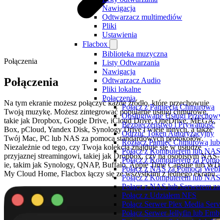
Nawigacja
Odtwarzacz multimediów
Pliki
Ustawienia
Flacbox
Biblioteka muzyczna
Połączenia
Listy Odtwarzania
Nawigacja
Połączenia
Odtwarzacz Audio
Pliki lokalne
Połączenia
Na tym ekranie możesz połączyć każde źródło, które przechowuje
Połącz z Pamięcią Chmurową
Twoją muzykę. Możesz zintegrować popularne usługi chmurowe,
Obsługiwane Usługi Przechow
takie jak Dropbox, Google Drive, iCloud Drive, OneDrive, MEGA,
Bezpieczeństwo i Prywatność
Box, pCloud, Yandex Disk, Synology Drive i wiele innych, a także
Odrzuć Token Autoryzacyjny
Twój Mac, PC lub NAS za pomocą standardowych protokołów.
Rozłącz Pamięć Chmurową lub
Niezależnie od tego, czy Twoja kolekcja znajduje się w usłudze
Połącz z Komputerem lub NA
przyjaznej streamingowi, takiej jak Dropbox, czy na osobistym NAS-
Połącz z Komputerem za Pom
ie, takim jak Synology, QNAP, Buffalo, Apple Time Capsule lub WD
Połącz z NAS za Pomocą We
My Cloud Home, Flacbox łączy się ze wszystkimi z jednego ekranu.
Połącz z Komputerem lub N
Połącz z NAS lub Serwerem z
Połącz z Udziałem NFS
Połącz Serwer Plex Media Serv
Połącz Serwer Jellyfin lub Em