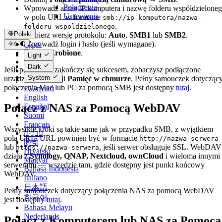
Połączenia
Wprowadź adres IP komputera i nazwę folderu współdzielone
Ustawienia
w polu URL w formacie
smb://ip-komputera/nazwa-
.
folderu-wspoldzielonego
Polski
Wybierz wersję protokołu:
Auto
,
SMB1
lub
SMB2
.
Wprowadź login i hasło (jeśli wymagane).
عربي
Dotknij
Zrobione
.
Català
Light
Čeština
Dark
Jeśli połączenie zakończy się sukcesem, zobaczysz podłączone
Dansk
System
urządzenie w sekcji
Pamięć w chmurze
. Pełny samouczek dotycząc
Deutsch
połączenia Mac lub PC za pomocą SMB jest dostępny
tutaj
.
Ελληνικά
English
Połącz z NAS za Pomocą WebDAV
Español
Suomi
Français
Wszystkie kroki są takie same jak w przypadku SMB, z wyjątkiem
עברית
pola URL. URL powinien być w formacie
http://nazwa-serwera
हिन्दी
lub
, jeśli serwer obsługuje SSL. WebDAV
https://nazwa-serwera
Hrvatski
działa z
Synology, QNAP, Nextcloud, ownCloud
i wieloma innymi
Magyar
serwerami — wszędzie tam, gdzie dostępny jest punkt końcowy
Bahasa Indonesia
WebDAV.
Italiano
日本語
Pełny samouczek dotyczący połączenia NAS za pomocą WebDAV
한국어
jest dostępny
tutaj
.
Bahasa Melayu
Nederlands
Połącz z Komputerem lub NAS za Pomocą