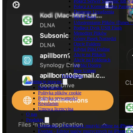
Połącz Serwer Subsonic lub N
Połącz z Kompatybilną Pamięc
Dostępne Urządzenia
Wi-Fi Drive
Udostępnianie Plików iTunes / 
Podłącz Dysk USB Flash
Menedżer Plików
Górny Pasek Narzędzi
Opcje Folderu
Edytuj Pliki Online
Akcje na Plikach
Akcje na Folderach
Szybki Dostęp
Inne Usługi
Ustawienia
Informacje prawne
Nota prawna
Polityka plików cookie
Polityka prywatności
Regulamin
Umowa licencyjna
O nas
Produkty
Evermusic - Odtwarzacz muzyki offline na iPhone
Evertag - Edytor tagów muzycznych na iPhone i 