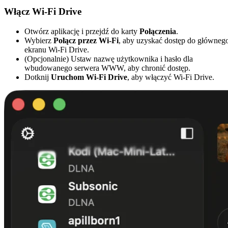
Włącz Wi-Fi Drive
Otwórz aplikację i przejdź do karty
Połączenia
.
Wybierz
Połącz przez Wi-Fi
, aby uzyskać dostęp do główneg
ekranu Wi-Fi Drive.
(Opcjonalnie) Ustaw nazwę użytkownika i hasło dla
wbudowanego serwera WWW, aby chronić dostęp.
Dotknij
Uruchom Wi-Fi Drive
, aby włączyć Wi-Fi Drive.