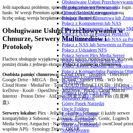
Obsługiwane Usługi Przechowywania
Jeśli napotkasz problemy, sprawdź połączenie internetowe oraz login 
Bezpieczeństwo i Prywatność
hasło. W wersji Premium aplikacji możesz dodać nieograniczoną
Odrzuć Token Autoryzacyjny
liczbę usług; wersja bezpłatna obsługuje do trzech.
Rozłącz Pamięć Chmurową lub Zmień
Połącz z Komputerem lub NAS
Połącz z Komputerem za Pomocą S
Obsługiwane Usługi Przechowywania w
Połącz z NAS za Pomocą WebDAV
Chmurze, Serwery Multimediów i
Połącz z Komputerem lub NAS za 
Połącz z NAS lub Serwerem za Pom
Protokoły
Połącz z Udziałem NFS
Połącz Serwer Plex Media Server
Flacbox obsługuje wyjątkowo szeroki zakres źródeł muzyki. Wszyst
Połącz Serwer Jellyfin lub Emby
poniżej działa z jednego ekranu
Połącz z pamięcią chmurową
.
Połącz Serwer Subsonic lub Navidro
Połącz z Kompatybilną Pamięcią Obi
Osobista pamięć chmurowa:
iCloud Drive · Dropbox · OneDrive ·
Dostępne Urządzenia
Google Drive · MEGA · Box · pCloud · Yandex Disk · WD My
Wi-Fi Drive
Cloud Home · MediaFire · TeraCLOUD (InfiniCLOUD) · HiDrive ·
Udostępnianie Plików iTunes / Finder
IceDrive · Koofr · OpenDrive · MyDrive · Put.io · Cloud Mail.ru ·
Podłącz Dysk USB Flash
Internxt · Proton Drive · AliDrive (阿里云盘) · Baidu Pan (百度网
Menedżer Plików
盘).
Górny Pasek Narzędzi
Opcje Folderu
Serwery lokalne:
Plex · Jellyfin · Emby · Subsonic (i każdy serwer
Edytuj Pliki Online
kompatybilny z Subsonic — Airsonic, Funkwhale, Gonic, Logitech
Akcje na Plikach
Media Server, Ampache) · Navidrome · Nextcloud (i ownCloud prze
Akcje na Folderach
wspólne API) · Synology Drive · QNAP.
Szybki Dostęp