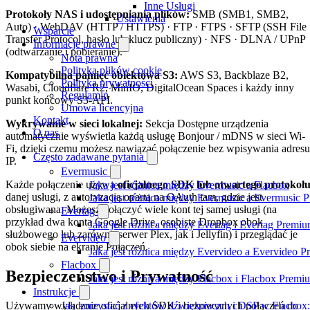
Inne Usługi
Protokoły NAS i udostępniania plików:
SMB (SMB1, SMB2,
Ustawienia
Auto) · WebDAV (HTTP / HTTPS) · FTP · FTPS · SFTP (SSH File
Wsparcie
Transfer Protocol, hasło lub klucz publiczny) · NFS · DLNA / UPnP
Informacje prawne
(odtwarzanie i pobieranie).
Nota prawna
Polityka plików cookie
Kompatybilna pamięć obiektowa S3:
AWS S3, Backblaze B2,
Polityka prywatności
Wasabi, Cloudflare R2, MinIO, DigitalOcean Spaces i każdy inny
Regulamin
punkt końcowy S3-API.
Umowa licencyjna
Kontakt
Wykrywanie w sieci lokalnej:
Sekcja Dostępne urządzenia
O nas
automatycznie wyświetla każdą usługę Bonjour / mDNS w sieci Wi-
Fi, dzięki czemu możesz nawiązać połączenie bez wpisywania adresu
Często zadawane pytania
IP.
Evermusic
Każde połączenie używa
oficjalnego SDK lub otwartego protokoł
Jaka jest różnica między Evermusic a Flacbox
danej usługi, z autoryzacją opartą na OAuth tam, gdzie jest
Jaka jest różnica między Evermusic a Evermusic 
obsługiwana. Możesz połączyć wiele kont tej samej usługi (na
Evertag
przykład dwa konta Google Drive, osobiste Dropbox obok
Jaka jest różnica między Evertag i Evertag Premi
służbowego lub zarówno serwer Plex, jak i Jellyfin) i przeglądać je
Evervideo
obok siebie na ekranie Połączeń.
Jaka jest różnica między Evervideo a Evervideo 
Flacbox
Bezpieczeństwo i Prywatność
Jaka jest różnica między Flacbox i Flacbox Premi
Instrukcje
Jak korzystać z efektów dźwiękowych i DSP w Flacbox: 
Używamy wyłącznie oficjalnych SDK i bezpiecznych połączeń do