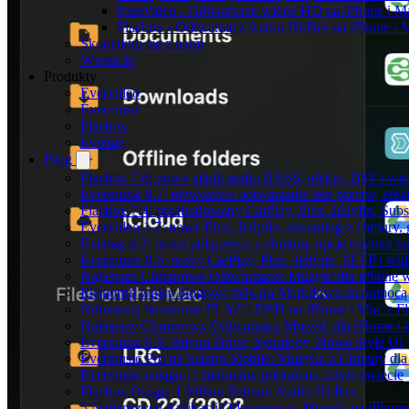
Evervideo - Odtwarzacz wideo HD na iPhone i M
Flacbox - Odtwarzacz Audio Hi-Res na iPhone i 
Skontaktuj się z nami
Wsparcie
Produkty
Evervideo
Evermusic
Flacbox
Evertag
Blog
Flacbox 7.6: nowy silnik audio BASS, efekty, DSP i wi
Evermusic 8.7: prawdziwe odtwarzanie bez przerw, efekt
Flacbox 7.4: przebudowany CarPlay, Plex, Jellyfin, Sub
Evervideo 1.7: nowe Plex, Jellyfin, streaming z chmury,
Evertag 4.2: nowe połączenia z chmurą, opcje edytora 
Evermusic 8.6: nowy CarPlay, Plex, Jellyfin, SFTP i wid
Najlepsze Chmurowe Odtwarzacze Muzyki dla iPhone 
Eksportuj wpisy blogowe Wix do Markdown za pomoc
Odtwarzaj bezstratne FLAC i DSD na iPhone i Mac z F
Najlepszy Chmurowy Odtwarzacz Muzyki dla iPhone i 
Evermusic 6.8: Aliyun Drive, Synology, Nowe Style UI
Evermusic Pro na Setapp Mobile: Muzyka z Chmury dla
Evermusic osiąga 11 milionów pobrań na całym świecie
Flacbox Osiąga 1 Milion Pobrań: Audio Hi-Res
5 Najlepszych Aplikacji Odtwarzaczy Muzyki na iPhon