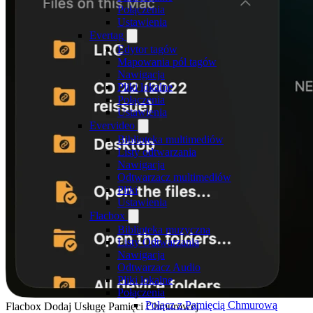
Połączenia
Ustawienia
Evertag
Edytor tagów
Mapowania pól tagów
Nawigacja
Pliki lokalne
Połączenia
Ustawienia
Evervideo
Biblioteka multimediów
Listy odtwarzania
Nawigacja
Odtwarzacz multimediów
Pliki
Ustawienia
Flacbox
Biblioteka muzyczna
Listy Odtwarzania
Nawigacja
Odtwarzacz Audio
Pliki lokalne
Połączenia
Połącz z Pamięcią Chmurową
Flacbox Dodaj Usługę Pamięci Chmurowej