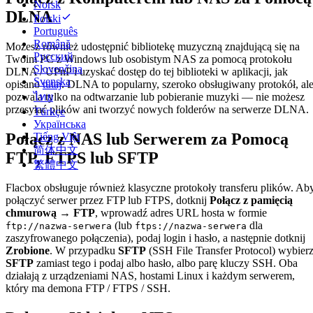
Norsk
DLNA
Polski
Português
Română
Możesz również udostępnić bibliotekę muzyczną znajdującą się na
Русский
Twoim PC z Windows lub osobistym NAS za pomocą protokołu
Slovenčina
DLNA / UPnP i uzyskać dostęp do tej biblioteki w aplikacji, jak
Svenska
opisano
tutaj
. DLNA to popularny, szeroko obsługiwany protokół, al
ไทย
pozwala tylko na odtwarzanie lub pobieranie muzyki — nie możesz
przesyłać plików ani tworzyć nowych folderów na serwerze DLNA.
Türkçe
Українська
Połącz z NAS lub Serwerem za Pomocą
Tiếng Việt
简体中文
FTP, FTPS lub SFTP
繁體中文
Flacbox obsługuje również klasyczne protokoły transferu plików. Ab
połączyć serwer przez FTP lub FTPS, dotknij
Połącz z pamięcią
chmurową → FTP
, wprowadź adres URL hosta w formie
(lub
dla
ftp://nazwa-serwera
ftps://nazwa-serwera
zaszyfrowanego połączenia), podaj login i hasło, a następnie dotknij
Zrobione
. W przypadku
SFTP
(SSH File Transfer Protocol) wybier
SFTP
zamiast tego i podaj albo hasło, albo parę kluczy SSH. Oba
działają z urządzeniami NAS, hostami Linux i każdym serwerem,
który ma demona FTP / FTPS / SSH.