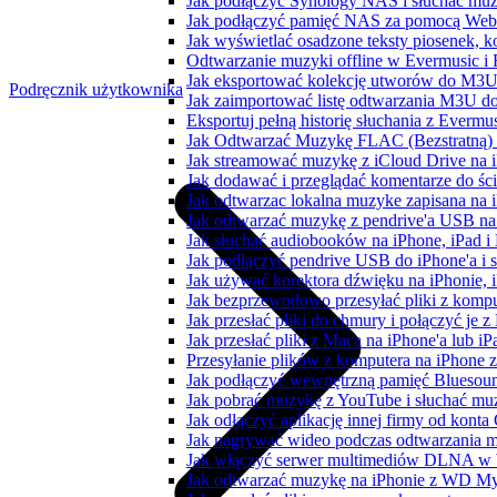
Jak podłączyć Synology NAS i słuchać muz
Jak podłączyć pamięć NAS za pomocą WebD
Jak wyświetlać osadzone teksty piosenek, k
Odtwarzanie muzyki offline w Evermusic i F
Jak eksportować kolekcję utworów do M3U
Podręcznik użytkownika
Jak zaimportować listę odtwarzania M3U do
Eksportuj pełną historię słuchania z Evermu
Jak Odtwarzać Muzykę FLAC (Bezstratną)
Jak streamować muzykę z iCloud Drive na 
Jak dodawać i przeglądać komentarze do śc
Jak odtwarzac lokalna muzyke zapisana na 
Jak odtwarzać muzykę z pendrive'a USB na
Jak słuchać audiobooków na iPhone, iPad 
Jak podłączyć pendrive USB do iPhone'a i s
Jak używać korektora dźwięku na iPhonie, 
Jak bezprzewodowo przesyłać pliki z komp
Jak przesłać pliki do chmury i połączyć je 
Jak przesłać pliki z Maca na iPhone'a lub i
Przesyłanie plików z komputera na iPhone
Jak podłączyć wewnętrzną pamięć Bluesoun
Jak pobrać muzykę z YouTube i słuchać muz
Jak odłączyć aplikację innej firmy od konta
Jak nagrywać wideo podczas odtwarzania m
Jak włączyć serwer multimediów DLNA w 
Jak odtwarzać muzykę na iPhonie z WD 