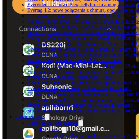
Evervideo 1.7: nowe Plex, Jellyfin, streaming z chmury,
Evertag 4.2: nowe połączenia z chmurą, opcje edytora 
Evermusic 8.6: nowy CarPlay, Plex, Jellyfin, SFTP i wid
Najlepsze Chmurowe Odtwarzacze Muzyki dla iPhone 
Eksportuj wpisy blogowe Wix do Markdown za pomoc
Odtwarzaj bezstratne FLAC i DSD na iPhone i Mac z F
Najlepszy Chmurowy Odtwarzacz Muzyki dla iPhone i 
Evermusic 6.8: Aliyun Drive, Synology, Nowe Style UI
Evermusic Pro na Setapp Mobile: Muzyka z Chmury dla
Evermusic osiąga 11 milionów pobrań na całym świecie
Flacbox Osiąga 1 Milion Pobrań: Audio Hi-Res
5 Najlepszych Aplikacji Odtwarzaczy Muzyki na iPhon
Film promocyjny Evermusic: odtwarzacz muzyki z chmu
Evermusic 3.6: CarPlay, VoiceOver i więcej
Evermusic 3.1: Crossfade, synchronizacja biblioteki i k
Evermusic osiąga 3 miliony pobrań: przegląd funkcji
Flacbox 1.6: Automatyczna Synchronizacja, Equalizer,
Evermusic 2.3: Automatyczna synchronizacja, pozycja od
Strumieniuj muzykę z chmury na iPhone z Evermusic
Strumieniowanie audio iOS z AVAssetResourceLoader
Dokumentacja
Często zadawane pytania
Evermusic
Jaka jest różnica między Evermusic a Flacb