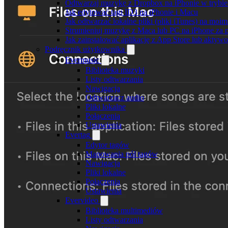
Odtwarzaj muzykę z Dropbox na iPhonie w trybie 
Jak edytować tagi ID3 na iPhonie i Macu
Jak odtwarzać lokalne pliki (pliki iTunes) na moim
Strumieniuj muzykę z Maca lub PC na iPhone z
Jak zainstalować aplikację z App Store lub akty
Podręcznik użytkownika
Evermusic
Biblioteka muzyki
Listy odtwarzania
Nawigacja
Odtwarzacz audio
Pliki lokalne
Połączenia
Ustawienia
Evertag
Edytor tagów
Mapowania pól tagów
Nawigacja
Pliki lokalne
Połączenia
Ustawienia
Evervideo
Biblioteka multimediów
Listy odtwarzania