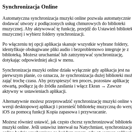
Synchronizacja Online
Automatyczna synchronizacja muzyki online pozwala automatycznie
dodawać utwory z podłączonych usług chmurowych do biblioteki
muzycznej. Aby aktywować tę funkcję, przejdź do Ustawień bibliote
muzycznej i wybierz foldery synchronizacji.
Po włączeniu tej opcji aplikacja skanuje wszystkie wybrane foldery,
identyfikuje obsługiwane pliki audio i bezproblemowo integruje je z
biblioteką. Możesz uruchamiać lub zatrzymywać synchronizację,
dotykając odpowiedniej akcji w menu.
Synchronizacja muzyki online działa wyłącznie gdy aplikacja jest na
pierwszym planie, co oznacza, że synchronizacja dużej biblioteki mo
zająć trochę czasu. Aby przyspieszyć ten proces, pozostaw aplikację
otwartą, podłącz ją do źródła zasilania i włącz Ekran → Zawsze
aktywny w ustawieniach aplikacji.
Alternatywnie możesz przeprowadzić synchronizację muzyki online 
wersji desktopowej aplikacji i przenieść bibliotekę muzyczną do wersj
iOS za pomocą funkcji Kopia zapasowa i przywracanie.
Możesz również ustawić, jak często chcesz synchronizować bibliotek
muzyki online. Jeśli ustawisz interwał na Natychmiast, synchronizacj