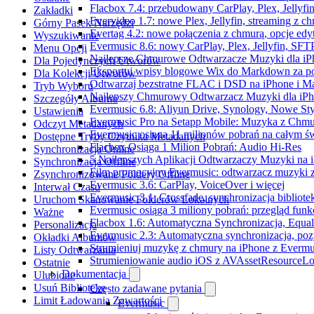
Flacbox 7.4: przebudowany CarPlay, Plex, Jellyfi
Zakładki
Evervideo 1.7: nowe Plex, Jellyfin, streaming z c
Górny Pasek Narzędzi
Evertag 4.2: nowe połączenia z chmurą, opcje ed
Wyszukiwanie
Evermusic 8.6: nowy CarPlay, Plex, Jellyfin, SFTP
Menu Opcji
Najlepsze Chmurowe Odtwarzacze Muzyki dla iP
Dla Pojedynczych Utworów
Eksportuj wpisy blogowe Wix do Markdown za 
Dla Kolekcji Utworów
Odtwarzaj bezstratne FLAC i DSD na iPhone i M
Tryb Wyboru
Najlepszy Chmurowy Odtwarzacz Muzyki dla iPho
Szczegóły Albumu
Evermusic 6.8: Aliyun Drive, Synology, Nowe Sty
Ustawienia
Evermusic Pro na Setapp Mobile: Muzyka z Chmu
Odczyt Metadanych
Evermusic osiąga 11 milionów pobrań na całym św
Dostępne Tryby Czytnika Metadanych
Flacbox Osiąga 1 Milion Pobrań: Audio Hi-Res
Synchronizacja Online
5 Najlepszych Aplikacji Odtwarzaczy Muzyki na
Synchronizacja Offline
Film promocyjny Evermusic: odtwarzacz muzyki 
Zsynchronizowane Foldery Offline
Evermusic 3.6: CarPlay, VoiceOver i więcej
Interwał Czasu
Evermusic 3.1: Crossfade, synchronizacja bibliote
Uruchom Skanowanie Folderów Lokalnych
Evermusic osiąga 3 miliony pobrań: przegląd funkc
Ważne
Flacbox 1.6: Automatyczna Synchronizacja, Equa
Personalizacja
Evermusic 2.3: Automatyczna synchronizacja, pozy
Okładki Albumów
Strumieniuj muzykę z chmury na iPhone z Evermu
Listy Odtwarzania
Strumieniowanie audio iOS z AVAssetResourceLo
Ostatnie
Dokumentacja
Ulubione
Usuń Bibliotekę
Często zadawane pytania
Limit Ładowania Zawartości
Evermusic