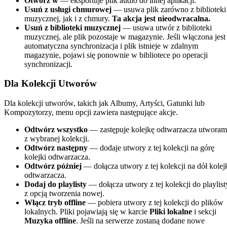
Otwórz w
— eksportuje plik audio do innej aplikacji.
Usuń z usługi chmurowej
— usuwa plik zarówno z biblioteki
muzycznej, jak i z chmury.
Ta akcja jest nieodwracalna.
Usuń z biblioteki muzycznej
— usuwa utwór z biblioteki
muzycznej, ale plik pozostaje w magazynie. Jeśli włączona jest
automatyczna synchronizacja i plik istnieje w zdalnym
magazynie, pojawi się ponownie w bibliotece po operacji
synchronizacji.
Dla Kolekcji Utworów
Dla kolekcji utworów, takich jak Albumy, Artyści, Gatunki lub
Kompozytorzy, menu opcji zawiera następujące akcje.
Odtwórz wszystko
— zastępuje kolejkę odtwarzacza utworam
z wybranej kolekcji.
Odtwórz następny
— dodaje utwory z tej kolekcji na górę
kolejki odtwarzacza.
Odtwórz później
— dołącza utwory z tej kolekcji na dół kolej
odtwarzacza.
Dodaj do playlisty
— dołącza utwory z tej kolekcji do playlist
z opcją tworzenia nowej.
Włącz tryb offline
— pobiera utwory z tej kolekcji do plików
lokalnych. Pliki pojawiają się w karcie
Pliki lokalne
i sekcji
Muzyka offline
. Jeśli na serwerze zostaną dodane nowe