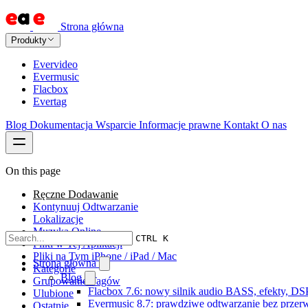
Strona główna
Produkty
Evervideo
Evermusic
Flacbox
Evertag
Blog
Dokumentacja
Wsparcie
Informacje prawne
Kontakt
O nas
On this page
Ręczne Dodawanie
Kontynuuj Odtwarzanie
Lokalizacje
Muzyka Online
CTRL K
Pliki w Tej Aplikacji
Pliki na Tym iPhone / iPad / Mac
Strona główna
Kategorie
Blog
Grupowanie Tagów
Flacbox 7.6: nowy silnik audio BASS, efekty, DS
Ulubione
Evermusic 8.7: prawdziwe odtwarzanie bez przerw,
Ostatnie