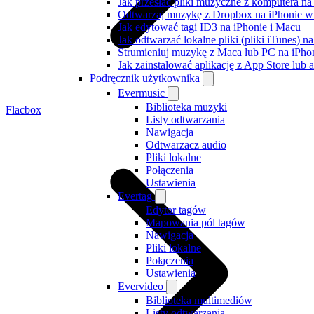
Jak przesłać pliki muzyczne z komputera n
Odtwarzaj muzykę z Dropbox na iPhonie w t
Jak edytować tagi ID3 na iPhonie i Macu
Jak odtwarzać lokalne pliki (pliki iTunes) 
Strumieniuj muzykę z Maca lub PC na iPh
Jak zainstalować aplikację z App Store lu
Podręcznik użytkownika
Evermusic
Biblioteka muzyki
Flacbox
Listy odtwarzania
Nawigacja
Odtwarzacz audio
Pliki lokalne
Połączenia
Ustawienia
Evertag
Edytor tagów
Mapowania pól tagów
Nawigacja
Pliki lokalne
Połączenia
Ustawienia
Evervideo
Biblioteka multimediów
Listy odtwarzania