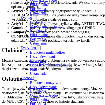
Odtwarzacz audio
różnych artystach, rozważ użycie sortowania Wyłączne albumy
Pliki lokalne
opisanego poniżej.
Połączenia
Artyści albumów
— utwory pogrupowane tylko według
Ustawienia
ALBUM_ARTIST_TAG. Przydatne do utrzymania kompilacji 
Evertag
współpracy w porządku z dala od pracy solo.
Edytor tagów
Artyści
— utwory pogrupowane tylko według ARTIST_TAG.
Mapowania pól tagów
Gatunki
— utwory pogrupowane według tagu GENRE.
Nawigacja
Kompozytorzy
— utwory pogrupowane według tagu
Pliki lokalne
COMPOSER — nieocenione dla bibliotek muzyki klasycznej,
Połączenia
gdzie „kompozytor" jest podstawową osią nawigacji.
Ustawienia
Evervideo
Ulubione
Biblioteka multimediów
Listy odtwarzania
Możesz oznaczać utwory jako ulubione na ekranie odtwarzacza audi
Nawigacja
lub za pomocą menu opcji. Ulubione pojawiają się we własnej sekcji,
Odtwarzacz multimediów
dzięki czemu możesz je znaleźć jednym dotknięciem.
Pliki
Ustawienia
Ostatnie
Flacbox
Biblioteka muzyczna
Listy Odtwarzania
Ta sekcja wyświetla wszystkie ostatnio odtwarzane utwory. Możesz
Nawigacja
dostosować, ile elementów przechowuje lista ostatnich w Ustawienia
Odtwarzacz Audio
→ Biblioteka → Ostatnie → Zmień rozmiar listy, i eksportować listę
Pliki lokalne
do M3U / CSV / TXT, aby zachować historię słuchania.
Połączenia