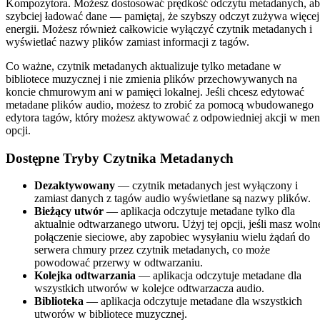
Kompozytora. Możesz dostosować prędkość odczytu metadanych, a
szybciej ładować dane — pamiętaj, że szybszy odczyt zużywa więcej
energii. Możesz również całkowicie wyłączyć czytnik metadanych i
wyświetlać nazwy plików zamiast informacji z tagów.
Co ważne, czytnik metadanych aktualizuje tylko metadane w
bibliotece muzycznej i nie zmienia plików przechowywanych na
koncie chmurowym ani w pamięci lokalnej. Jeśli chcesz edytować
metadane plików audio, możesz to zrobić za pomocą wbudowanego
edytora tagów, który możesz aktywować z odpowiedniej akcji w me
opcji.
Dostępne Tryby Czytnika Metadanych
Dezaktywowany
— czytnik metadanych jest wyłączony i
zamiast danych z tagów audio wyświetlane są nazwy plików.
Bieżący utwór
— aplikacja odczytuje metadane tylko dla
aktualnie odtwarzanego utworu. Użyj tej opcji, jeśli masz woln
połączenie sieciowe, aby zapobiec wysyłaniu wielu żądań do
serwera chmury przez czytnik metadanych, co może
powodować przerwy w odtwarzaniu.
Kolejka odtwarzania
— aplikacja odczytuje metadane dla
wszystkich utworów w kolejce odtwarzacza audio.
Biblioteka
— aplikacja odczytuje metadane dla wszystkich
utworów w bibliotece muzycznej.