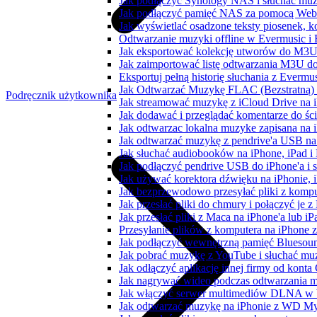
Jak podłączyć Synology NAS i słuchać muz
Jak podłączyć pamięć NAS za pomocą WebD
Jak wyświetlać osadzone teksty piosenek, k
Odtwarzanie muzyki offline w Evermusic i F
Jak eksportować kolekcję utworów do M3U
Jak zaimportować listę odtwarzania M3U do
Eksportuj pełną historię słuchania z Evermu
Jak Odtwarzać Muzykę FLAC (Bezstratną)
Podręcznik użytkownika
Jak streamować muzykę z iCloud Drive na 
Jak dodawać i przeglądać komentarze do śc
Jak odtwarzac lokalna muzyke zapisana na 
Jak odtwarzać muzykę z pendrive'a USB na
Jak słuchać audiobooków na iPhone, iPad 
Jak podłączyć pendrive USB do iPhone'a i s
Jak używać korektora dźwięku na iPhonie, 
Jak bezprzewodowo przesyłać pliki z komp
Jak przesłać pliki do chmury i połączyć je 
Jak przesłać pliki z Maca na iPhone'a lub i
Przesyłanie plików z komputera na iPhone
Jak podłączyć wewnętrzną pamięć Bluesoun
Jak pobrać muzykę z YouTube i słuchać muz
Jak odłączyć aplikację innej firmy od konta
Jak nagrywać wideo podczas odtwarzania m
Jak włączyć serwer multimediów DLNA w 
Jak odtwarzać muzykę na iPhonie z WD 