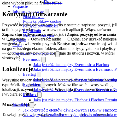
Ustawienia
okna wyboru pliku na iPhone i iPad.
Wsparcie
Informacje prawne
Kontynuuj Odtwarzanie
Nota prawna
Polityka plików cookie
Przywróć kolejkę odtwarzacza audio z ostatniej zapisanej pozycji, jeśl
Polityka prywatności
ta funkcja jest włączona w ustawieniach aplikacji. Włącz zarówno
Regulamin
Zapisz stan odtwarzacza audio
, jak i
Zapisz pozycję odtwarzania
Umowa licencyjna
w Ustawienia → Odtwarzacz audio → Ogólne, aby uzyskać najlepsz
Kontakt
wrażenia. Po włączeniu przycisk
Kontynuuj odtwarzanie
pojawia s
O nas
na górze każdego ekranu folderu, albumu, artysty, gatunku i playlisty
— dotknij go, aby powrócić dokładnie do utworu i pozycji, w której
Często zadawane pytania
skończyłeś.
Evermusic
Jaka jest różnica między Evermusic a Flacbox
Lokalizacje
Jaka jest różnica między Evermusic a Evermusic 
Evertag
Jaka jest różnica między Evertag i Evertag Premi
Wszystkie utwory w bibliotece są przemyślanie pogrupowane wedłu
Evervideo
typu źródła i tagów muzycznych. Możesz filtrować utwory według
lokalizacji, używając przycisku
Więcej akcji
w prawym górnym rog
Jaka jest różnica między Evervideo a Evervideo 
i wybierając
Filtr
.
Flacbox
Jaka jest różnica między Flacbox i Flacbox Premi
Muzyka Online
Instrukcje
Jak korzystać z efektów dźwiękowych i DSP w Flacbox: 
Ta sekcja prezentuje muzykę z podłączonych usług chmurowych.
Jak włączyć wizualizator muzyki podczas odtwarzania m