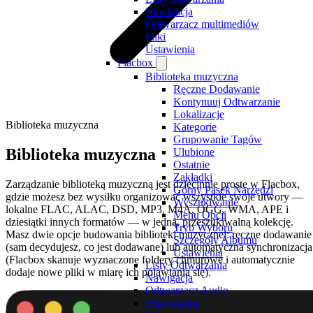
Nawigacja
Odtwarzacz multimediów
Pliki
Ustawienia
Flacbox
Biblioteka muzyczna
Ręczne Dodawanie
Kontynuuj Odtwarzanie
Lokalizacje
Biblioteka muzyczna
Kategorie
Grupowanie Tagów
Biblioteka muzyczna
Ulubione
Ostatnie
Zakładki
Zarządzanie biblioteką muzyczną jest dziecinnie proste w Flacbox,
Górny Pasek Narzędzi
gdzie możesz bez wysiłku organizować wszystkie swoje utwory —
Wyszukiwanie
lokalne FLAC, ALAC, DSD, MP3, M4A, OGG, WMA, APE i
Menu Opcji
dziesiątki innych formatów — w jedną, przeszukiwalną kolekcję.
Tryb Wyboru
Masz dwie opcje budowania biblioteki muzycznej: ręczne dodawanie
Szczegóły Albumu
(sam decydujesz, co jest dodawane) lub automatyczna synchronizacja
Ustawienia
(Flacbox skanuje wyznaczone foldery chmurowe i automatycznie
Listy Odtwarzania
dodaje nowe pliki w miarę ich pojawiania się).
Nawigacja
Odtwarzacz Audio
Pliki lokalne