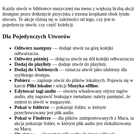
Każdy utwór w bibliotece muzycznej ma menu z większą liczbą akcji
dostępne przez dotknięcie przycisku z trzema kropkami obok tytułu
utworu. Te akcje różnią się w zależności od tego, czy jest to
pojedynczy utwór, czy część kolekcji.
Dla Pojedynczych Utworów
Odtwórz następny
— dodaje utwór na górę kolejki
odtwarzacza.
Odtwórz później
— dołącza utwór na dół kolejki odtwarzacza
Dodaj do playlisty
— dodaje utwór do playlisty.
Dodaj do Ulubionych
— oznacza utwór jako ulubiony dla
szybkiego dostępu.
Pobierz
— zapisuje utwór do plików lokalnych. Pojawia się w
karcie
Pliki lokalne
i sekcji
Muzyka offline
.
Edytować tagi audio
— otwiera wbudowany edytor tagów
audio, aby naprawić brakujące metadane; należy pamiętać, że
zmieni to utwór w magazynie.
Pokaż w folderze
— pokazuje folder, w którym
przechowywany jest plik audio.
Pokaż w Finderze
— dla plików zaimportowanych z Maca, ta
akcja pokazuje folder, w którym plik audio jest zlokalizowany
na Macu.