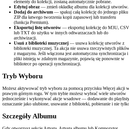
elementy do kolekcji, zostaną automatycznie pobrane.
Edytuj obraz
— zmień okładkę albumu dla kolekcji utworów.
Dodaj do archiwum
— spakuj całą kolekcję do jednego pliku
ZIP dla łatwego tworzenia kopii zapasowej lub transferu
(funkcja Premium).
Eksportuj listę utworów
— eksportuj kolekcję do M3U, CS
lub TXT do użytku w innych odtwarzaczach lub do
archiwizacji.
Usuń z biblioteki muzycznej
— usuwa kolekcję utworów z
biblioteki muzycznej. Ta akcja nie usuwa rzeczywistych plikó
z magazynu. Jeśli włączona jest automatyczna synchronizacja i
pliki istnieją w zdalnym magazynie, pojawią się ponownie w
bibliotece po operacji synchronizacji.
Tryb Wyboru
Możesz aktywować tryb wyboru za pomocą przycisku Więcej akcji 
prawym górnym rogu. W tym trybie możesz wybrać wiele utworów
jednocześnie i wykonywać akcje wsadowe — dodawanie do playlisty
oznaczanie jako ulubione, usuwanie z biblioteki, pobieranie i nie tylk
Szczegóły Albumu
Gdy otworzysz sekcje Artysta, Artysta albumu lub Kompozytor,