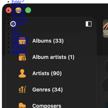
Polski
Português
Română
Русский
Slovenčina
Svenska
ไทย
Türkçe
Українська
Tiếng Việt
简体中文
繁體中文