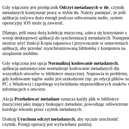
Gdy włączony jest przełącznik
Odczyt metadanych w tle
, czytnik
metadanych kontynuuje pracę w trybie tła. Należy pamiętać, że jeśli
aplikacja zużywa dużo energii podczas odtwarzania audio, system
operacyjny iOS może ją zawiesić.
Dlatego, jeśli masz dużą kolekcję muzyczną, zaleca się korzystanie z
wersji desktopowej aplikacji do synchronizacji metadanych. Następni
możesz użyć funkcji Kopia zapasowa i przywracanie w ustawieniach
aplikacji, aby przesłać zsynchronizowaną bibliotekę z komputera na
urządzenie mobilne.
Gdy włączona jest opcja
Normalizuj kodowanie metadanych
,
aplikacja automatycznie normalizuje kodowanie metadanych dla
wszystkich utworów w bibliotece muzycznej. Naprawia to problemy,
gdy kodowanie tagów audio jest uszkodzone (np. po edycji plików n
PC z Windows) i zapobiega wyświetlaniu nieprawidłowych znaków
informacjach o utworze.
Akcja
Przeładować metadane
oznacza każdy plik w bibliotece
muzycznej jako mający brakujące metadane, powodując odświeżenie
każdego rekordu przez czytnik metadanych.
Dotknij
Uruchom odczyt metadanych
, aby ręcznie uruchomić
czytnik. Postęp operacji jest wyświetlany poniżej.