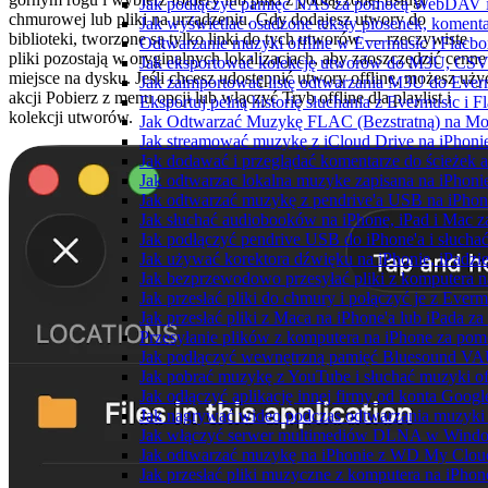
Jak podłączyć pamięć NAS za pomocą WebDAV i 
chmurowej lub pliki na urządzeniu. Gdy dodajesz utwory do
Jak wyświetlać osadzone teksty piosenek, komenta
biblioteki, tworzone są tylko linki do tych utworów — rzeczywiste
Odtwarzanie muzyki offline w Evermusic i Flacbox
pliki pozostają w oryginalnych lokalizacjach, aby zaoszczędzić cenne
Jak eksportować kolekcję utworów do M3U, CSV
miejsce na dysku. Jeśli chcesz udostępnić utwory offline, możesz uży
Jak zaimportować listę odtwarzania M3U do Ever
akcji Pobierz z menu opcji lub włączyć Tryb offline dla playlist i
Eksportuj pełną historię słuchania z Evermusic i 
kolekcji utworów.
Jak Odtwarzać Muzykę FLAC (Bezstratną) na Mo
Jak streamować muzykę z iCloud Drive na iPhoni
Jak dodawać i przeglądać komentarze do ścieżek 
Jak odtwarzac lokalna muzyke zapisana na iPhoni
Jak odtwarzać muzykę z pendrive'a USB na iPhon
Jak słuchać audiobooków na iPhone, iPad i Mac 
Jak podłączyć pendrive USB do iPhone'a i słuchać
Jak używać korektora dźwięku na iPhonie, iPadzi
Jak bezprzewodowo przesyłać pliki z komputera 
Jak przesłać pliki do chmury i połączyć je z Ever
Jak przesłać pliki z Maca na iPhone'a lub iPada z
Przesyłanie plików z komputera na iPhone za po
Jak podłączyć wewnętrzną pamięć Bluesound VAUL
Jak pobrać muzykę z YouTube i słuchać muzyki of
Jak odłączyć aplikację innej firmy od konta Googl
Jak nagrywać wideo podczas odtwarzania muzyki 
Jak włączyć serwer multimediów DLNA w Window
Jak odtwarzać muzykę na iPhonie z WD My Clo
Jak przesłać pliki muzyczne z komputera na iPho