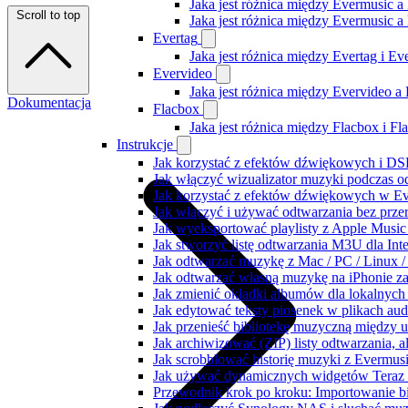
Jaka jest różnica między Evermusic a
Scroll to top
Jaka jest różnica między Evermusic 
Evertag
Jaka jest różnica między Evertag i E
Evervideo
Jaka jest różnica między Evervideo 
Dokumentacja
Flacbox
Jaka jest różnica między Flacbox i F
Instrukcje
Jak korzystać z efektów dźwiękowych i DSP
Jak włączyć wizualizator muzyki podczas o
Jak korzystać z efektów dźwiękowych w Ever
Jak włączyć i używać odtwarzania bez prz
Jak wyeksportować playlisty z Apple Music
Jak stworzyć listę odtwarzania M3U dla Int
Jak odtwarzać muzykę z Mac / PC / Linux
Jak odtwarzać własną muzykę na iPhonie z
Jak zmienić okładki albumów dla lokalnych 
Jak edytować teksty piosenek w plikach a
Jak przenieść bibliotekę muzyczną między 
Jak archiwizować (ZIP) listy odtwarzania, 
Jak scrobblować historię muzyki z Evermusi
Jak używać dynamicznych widgetów Teraz 
Przewodnik krok po kroku: Importowanie bi