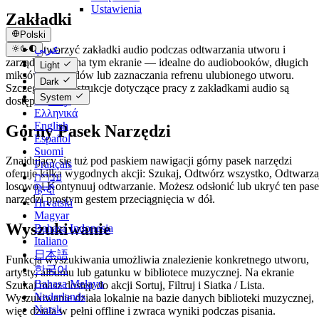
Ustawienia
Zakładki
Polski
عربي
Możesz tworzyć zakładki audio podczas odtwarzania utworu i
Català
zarządzać nimi na tym ekranie — idealne do audiobooków, długich
Light
Čeština
miksów, wykładów lub zaznaczania refrenu ulubionego utworu.
Dark
Dansk
Szczegółowe instrukcje dotyczące pracy z zakładkami audio są
System
Deutsch
dostępne
tutaj
.
Ελληνικά
English
Górny Pasek Narzędzi
Español
Suomi
Znajdujący się tuż pod paskiem nawigacji górny pasek narzędzi
Français
oferuje kilka wygodnych akcji: Szukaj, Odtwórz wszystko, Odtwarza
עברית
losowo i Kontynuuj odtwarzanie. Możesz odsłonić lub ukryć ten pas
हिन्दी
narzędzi prostym gestem przeciągnięcia w dół.
Hrvatski
Magyar
Wyszukiwanie
Bahasa Indonesia
Italiano
日本語
Funkcja wyszukiwania umożliwia znalezienie konkretnego utworu,
한국어
artysty, albumu lub gatunku w bibliotece muzycznej. Na ekranie
Bahasa Melayu
Szukaj masz dostęp do akcji Sortuj, Filtruj i Siatka / Lista.
Nederlands
Wyszukiwanie działa lokalnie na bazie danych biblioteki muzycznej,
Norsk
więc działa w pełni offline i zwraca wyniki podczas pisania.