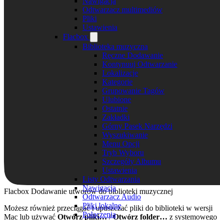
Nawigacja
Odtwarzacz multimediów
Pliki
Ustawienia
Flacbox
Biblioteka muzyczna
Ręczne Dodawanie
Kontynuuj Odtwarzanie
Lokalizacje
Kategorie
Grupowanie Tagów
Ulubione
Ostatnie
Zakładki
Górny Pasek Narzędzi
Wyszukiwanie
Menu Opcji
Tryb Wyboru
Szczegóły Albumu
Ustawienia
Listy Odtwarzania
Nawigacja
Flacbox Dodawanie utworów do biblioteki muzycznej
Odtwarzacz Audio
Pliki lokalne
Możesz również przeciągać i upuszczać pliki do biblioteki w wersji
Połączenia
Mac lub używać
Otwórz pliki…
/
Otwórz folder…
z systemowego