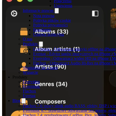
Połączenia
Ustawienia
Informacje prawne
Nota prawna
Polityka plików cookie
Polityka prywatności
Regulamin
Umowa licencyjna
O nas
Produkty
Evermusic - Odtwarzacz muzyki offline na iPhone
Evertag - Edytor tagów muzycznych na iPhone i 
Evervideo - Odtwarzacz wideo HD na iPhone i M
Flacbox - Odtwarzacz Audio Hi-Res na iPhone i 
Skontaktuj się z nami
Wsparcie
Produkty
Evervideo
Evermusic
Flacbox
Evertag
Blog
Flacbox 7.6: nowy silnik audio BASS, efekty, DSP i wi
Evermusic 8.7: prawdziwe odtwarzanie bez przerw, efekt
Flacbox 7.4: przebudowany CarPlay, Plex, Jellyfin, Sub