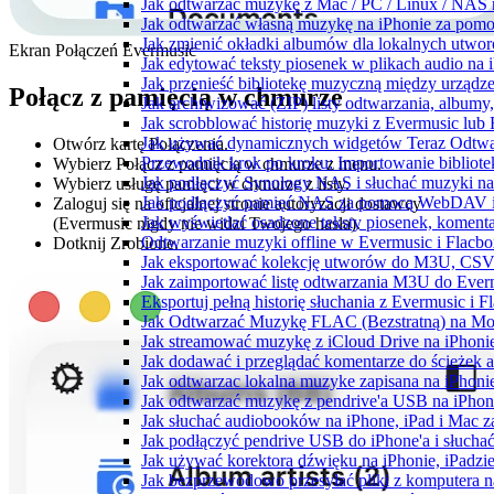
Jak odtwarzać muzykę z Mac / PC / Linux / NAS
Jak odtwarzać własną muzykę na iPhonie za pom
Jak zmienić okładki albumów dla lokalnych utworó
Ekran Połączeń Evermusic
Jak edytować teksty piosenek w plikach audio n
Jak przenieść bibliotekę muzyczną między urząd
Połącz z pamięcią w chmurze
Jak archiwizować (ZIP) listy odtwarzania, albumy
Jak scrobblować historię muzyki z Evermusic lub 
Jak używać dynamicznych widgetów Teraz Odtwar
Otwórz kartę Połączenia.
Przewodnik krok po kroku: Importowanie bibliote
Wybierz Połącz z pamięcią w chmurze z menu.
Jak podłączyć Synology NAS i słuchać muzyki na
Wybierz usługę pamięci w chmurze z listy.
Jak podłączyć pamięć NAS za pomocą WebDAV i 
Zaloguj się na oficjalnej stronie autoryzacji dostawcy
Jak wyświetlać osadzone teksty piosenek, komenta
(Evermusic nigdy nie widzi Twojego hasła).
Odtwarzanie muzyki offline w Evermusic i Flacbox
Dotknij Zrobione.
Jak eksportować kolekcję utworów do M3U, CSV
Jak zaimportować listę odtwarzania M3U do Ever
Eksportuj pełną historię słuchania z Evermusic i 
Jak Odtwarzać Muzykę FLAC (Bezstratną) na Mo
Jak streamować muzykę z iCloud Drive na iPhoni
Jak dodawać i przeglądać komentarze do ścieżek 
Jak odtwarzac lokalna muzyke zapisana na iPhoni
Jak odtwarzać muzykę z pendrive'a USB na iPhon
Jak słuchać audiobooków na iPhone, iPad i Mac 
Jak podłączyć pendrive USB do iPhone'a i słuchać
Jak używać korektora dźwięku na iPhonie, iPadzi
Jak bezprzewodowo przesyłać pliki z komputera 