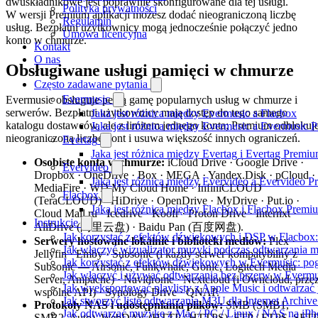
dwuskładnikowe jest poprawnie skonfigurowane dla tej usługi.
Polityka prywatności
W wersji Premium aplikacji możesz dodać nieograniczoną liczbę
Regulamin
usług. Bezpłatni użytkownicy mogą jednocześnie połączyć jedno
Umowa licencyjna
konto w chmurze.
Kontakt
O nas
Obsługiwane usługi pamięci w chmurze
Często zadawane pytania
Evermusic
Evermusic obsługuje pełną gamę popularnych usług w chmurze i
serwerów. Bezpłatni użytkownicy mają dostęp do tego samego
Jaka jest różnica między Evermusic a Flacbox
katalogu dostawców, ale z limitem jednego konta; Premium odblokuj
Jaka jest różnica między Evermusic a Evermusic 
nieograniczoną liczbę kont i usuwa większość innych ograniczeń.
Evertag
Jaka jest różnica między Evertag i Evertag Premi
Osobiste konta w chmurze:
iCloud Drive · Google Drive ·
Evervideo
Dropbox · OneDrive · Box · MEGA · Yandex.Disk · pCloud ·
Jaka jest różnica między Evervideo a Evervideo 
MediaFire · WD My Cloud Home · InfiniCLOUD
Flacbox
(TeraCLOUD) · HiDrive · OpenDrive · MyDrive · Put.io ·
Jaka jest różnica między Flacbox i Flacbox Premi
Cloud Mail.ru · Icedrive · Koofr · Proton Drive · Internxt ·
Instrukcje
AliDrive (阿里云盘) · Baidu Pan (百度网盘).
Jak korzystać z efektów dźwiękowych i DSP w Flacbox: 
Serwery hostowane lokalnie i biblioteki mediów:
Plex ·
Jak włączyć wizualizator muzyki podczas odtwarzania m
Jellyfin · Emby · Subsonic (i każdy serwer kompatybilny z
Jak korzystać z efektów dźwiękowych w Evermusic: pogłos
Subsonic — Airsonic, Funkwhale, Gonic, Logitech Media
Jak włączyć i używać odtwarzania bez przerw w Evermu
Server, Ampache) · Navidrome · Nextcloud (i Owncloud, prze
Jak wyeksportować playlisty z Apple Music i odtwarzać
wspólne API) · Synology Drive · QNAP.
Jak stworzyć listę odtwarzania M3U dla Internet Archiv
Protokoły NAS i udostępniania plików:
SMB (SMB1,
Jak odtwarzać muzykę z Mac / PC / Linux / NAS na i
SMB2, Auto), WebDAV (HTTP / HTTPS), FTP / FTPS, SFT