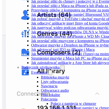
Jak przesłać pliki do chmury i połączyć je z Ever
Jak przesłać pliki z Maca na iPhone'a lub iPada z
Przesyłanie plików z komputera na iPhone za po
Jak podłączyć wewnętrzną pamięć Bluesound VAUL
Jak pobrać muzykę z YouTube i słuchać muzyki of
Jak odłączyć aplikację innej firmy od konta Googl
Jak nagrywać wideo podczas odtwarzania muzyki 
Jak włączyć serwer multimediów DLNA w Window
Jak odtwarzać muzykę na iPhonie z WD My Clo
Jak przesłać pliki muzyczne z komputera na iPho
Odtwarzaj muzykę z Dropbox na iPhonie w trybie 
Jak edytować tagi ID3 na iPhonie i Macu
Jak odtwarzać lokalne pliki (pliki iTunes) na moim
Strumieniuj muzykę z Maca lub PC na iPhone z
Jak zainstalować aplikację z App Store lub akty
Podręcznik użytkownika
Evermusic
Biblioteka muzyki
Listy odtwarzania
Nawigacja
Odtwarzacz audio
Pliki lokalne
Połączenia
Połącz z pamięcią w chmurze
Obsługiwane usługi pamięci w chmur