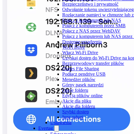
Bezpieczeństwo i prywatność
Odwołanie tokenu uwierzytelniające
Rozłączanie pamięci w chmurze lub z
Połącz z komputerem lub NAS
Połącz z komputerem przez SMB
Połącz z NAS przez WebDAV
Połącz z komputerem lub NAS prze
Dostępne urządzenia
Wi-Fi Drive
Włącz Wi-Fi Drive
Uzyskaj dostęp do Wi-Fi Drive na ko
Bezprzewodowy transfer plików
iTunes File Sharing
Podłącz pendrive USB
Menedżer plików
Górny pasek narzędzi
Opcje folderu
Edycja plików online
Akcje dla pliku
Akcje dla folderu
Szybki dostęp
Inne usługi
Ustawienia
Evertag