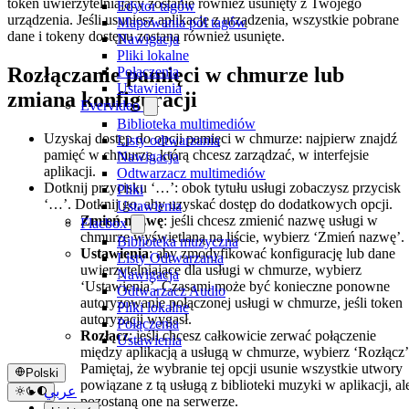
token uwierzytelniający zostanie również usunięty z Twojego
Edytor tagów
urządzenia. Jeśli usuniesz aplikację z urządzenia, wszystkie pobrane
Mapowania pól tagów
dane i tokeny dostępu zostaną również usunięte.
Nawigacja
Pliki lokalne
Rozłączanie pamięci w chmurze lub
Połączenia
Ustawienia
zmiana konfiguracji
Evervideo
Biblioteka multimediów
Uzyskaj dostęp do opcji pamięci w chmurze: najpierw znajdź
Listy odtwarzania
pamięć w chmurze, którą chcesz zarządzać, w interfejsie
Nawigacja
aplikacji.
Odtwarzacz multimediów
Dotknij przycisku ‘…’: obok tytułu usługi zobaczysz przycisk
Pliki
‘…’. Dotknij go, aby uzyskać dostęp do dodatkowych opcji.
Ustawienia
Zmień nazwę
: jeśli chcesz zmienić nazwę usługi w
Flacbox
chmurze wyświetlaną na liście, wybierz ‘Zmień nazwę’.
Biblioteka muzyczna
Ustawienia
: aby zmodyfikować konfigurację lub dane
Listy Odtwarzania
uwierzytelniające dla usługi w chmurze, wybierz
Nawigacja
‘Ustawienia’. Czasami może być konieczne ponowne
Odtwarzacz Audio
autoryzowanie połączonej usługi w chmurze, jeśli token
Pliki lokalne
autoryzacji wygasł.
Połączenia
Rozłącz
: jeśli chcesz całkowicie zerwać połączenie
Ustawienia
między aplikacją a usługą w chmurze, wybierz ‘Rozłącz’
Pamiętaj, że wybranie tej opcji usunie wszystkie utwory
Polski
powiązane z tą usługą z biblioteki muzyki w aplikacji, al
عربي
pozostaną one na serwerze.
Català