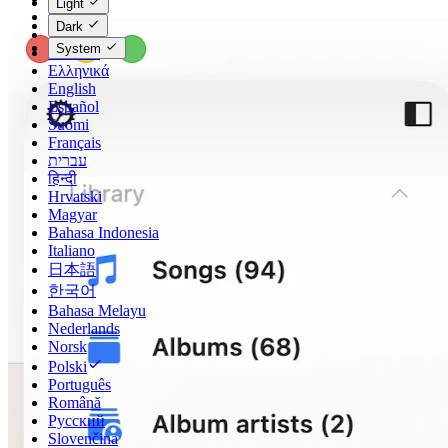
Light
Čeština
Dark
Dansk
System
Deutsch
Ελληνικά
English
Español
Suomi
Français
עברית
हिन्दी
Hrvatski
Magyar
Bahasa Indonesia
Italiano
日本語
한국어
Bahasa Melayu
Nederlands
Norsk
Polski
Português
Română
Русский
Slovenčina