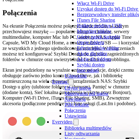
Włącz Wi-Fi Drive
Uzyskaj dostęp do Wi-Fi Drive
Połączenia
Bezprzewodowy transfer plikó
iTunes File Sharing
Podłącz pendrive USB
Na ekranie Połączenia możesz połączyć każde źródło, w którym
Menedżer plików
przechowujesz muzykę — popularne usługi w chmurze, serwery
Górny pasek narzędzi
multimedialne, komputer Mac lub PC, osobisty NAS, Apple Time
Opcje folderu
Capsule, WD My Cloud Home, a nawet pendrive USB — i korzysta
Edycja plików online
ze wszystkich z jednego ujednoliconego interfejsu. W Połączeniach
Akcje dla pliku
możesz też konfigurować Szybki Dostęp do głęboko zagnieżdżonych
Akcje dla folderu
folderów w chmurze oraz uwierzytelniać Last.fm do scrobblingu.
Szybki dostęp
Ekran jest podzielony na wyraźnie oznaczone sekcje, dzięki czemu
Inne usługi
obsługuje zarówno jedno konto iCloud Drive, jak i bibliotekę
Ustawienia
rozmieszczoną na wielu chmurach i urządzeniach NAS: Szybki
Evertag
Dostęp u góry (ulubione foldery w chmurze), Pamięć w chmurze
Edytor tagów
(dodane konta), Sieć lokalna (urządzenia wykryte przez Bonjour),
Mapowania pól tagów
Komputer (Wi-Fi Drive, iTunes File Sharing, SMB), Zewnętrzne
Nawigacja
akcesoria (podłączone pendrive’y) i Inne usługi (Last.fm i podobne).
Pliki lokalne
Połączenia
Ustawienia
Evervideo
Biblioteka multimediów
Listy odtwarzania