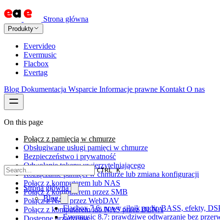
Strona główna
Produkty
Evervideo
Evermusic
Flacbox
Evertag
Blog
Dokumentacja
Wsparcie
Informacje prawne
Kontakt
O nas
On this page
Połącz z pamięcią w chmurze
Obsługiwane usługi pamięci w chmurze
Bezpieczeństwo i prywatność
Odwołanie tokenu uwierzytelniającego
CTRL K
Rozłączanie pamięci w chmurze lub zmiana konfiguracji
Połącz z komputerem lub NAS
Strona główna
Połącz z komputerem przez SMB
Blog
Połącz z NAS przez WebDAV
Flacbox 7.6: nowy silnik audio BASS, efekty, DS
Połącz z komputerem lub NAS przez DLNA
Evermusic 8.7: prawdziwe odtwarzanie bez przerw,
Dostępne urządzenia