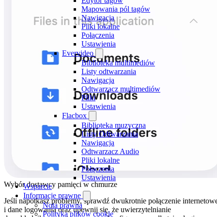
Edytor tagów
Mapowania pól tagów
Nawigacja
Pliki lokalne
Połączenia
Ustawienia
Evervideo
Biblioteka multimediów
Listy odtwarzania
Nawigacja
Odtwarzacz multimediów
Pliki
Ustawienia
Flacbox
Biblioteka muzyczna
Listy Odtwarzania
Nawigacja
Odtwarzacz Audio
Pliki lokalne
Połączenia
Ustawienia
Wybór dostawcy pamięci w chmurze
Wsparcie
Informacje prawne
Jeśli napotkasz problemy, sprawdź dwukrotnie połączenie internetow
Nota prawna
i dane logowania oraz upewnij się, że uwierzytelnianie
Polityka plików cookie