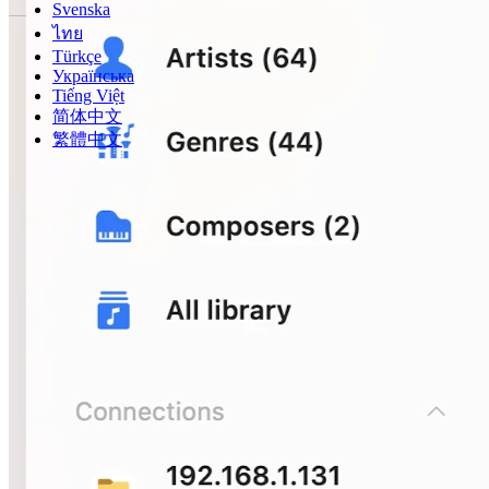
Svenska
ไทย
Türkçe
Українська
Tiếng Việt
简体中文
繁體中文