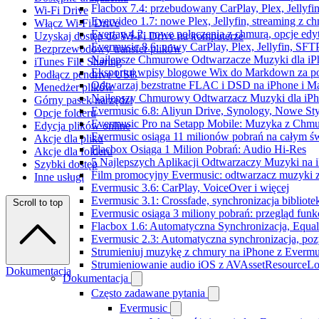
Flacbox 7.4: przebudowany CarPlay, Plex, Jellyfi
Wi-Fi Drive
Evervideo 1.7: nowe Plex, Jellyfin, streaming z c
Włącz Wi-Fi Drive
Evertag 4.2: nowe połączenia z chmurą, opcje ed
Uzyskaj dostęp do Wi-Fi Drive na komputerze
Evermusic 8.6: nowy CarPlay, Plex, Jellyfin, SFTP
Bezprzewodowy transfer plików
Najlepsze Chmurowe Odtwarzacze Muzyki dla iP
iTunes File Sharing
Eksportuj wpisy blogowe Wix do Markdown za 
Podłącz pendrive USB
Odtwarzaj bezstratne FLAC i DSD na iPhone i M
Menedżer plików
Najlepszy Chmurowy Odtwarzacz Muzyki dla iPho
Górny pasek narzędzi
Evermusic 6.8: Aliyun Drive, Synology, Nowe Sty
Opcje folderu
Evermusic Pro na Setapp Mobile: Muzyka z Chmu
Edycja plików online
Evermusic osiąga 11 milionów pobrań na całym św
Akcje dla pliku
Flacbox Osiąga 1 Milion Pobrań: Audio Hi-Res
Akcje dla folderu
5 Najlepszych Aplikacji Odtwarzaczy Muzyki na
Szybki dostęp
Film promocyjny Evermusic: odtwarzacz muzyki 
Inne usługi
Evermusic 3.6: CarPlay, VoiceOver i więcej
Evermusic 3.1: Crossfade, synchronizacja bibliote
Scroll to top
Evermusic osiąga 3 miliony pobrań: przegląd funkc
Flacbox 1.6: Automatyczna Synchronizacja, Equa
Evermusic 2.3: Automatyczna synchronizacja, pozy
Strumieniuj muzykę z chmury na iPhone z Evermu
Strumieniowanie audio iOS z AVAssetResourceLo
Dokumentacja
Dokumentacja
Często zadawane pytania
Evermusic