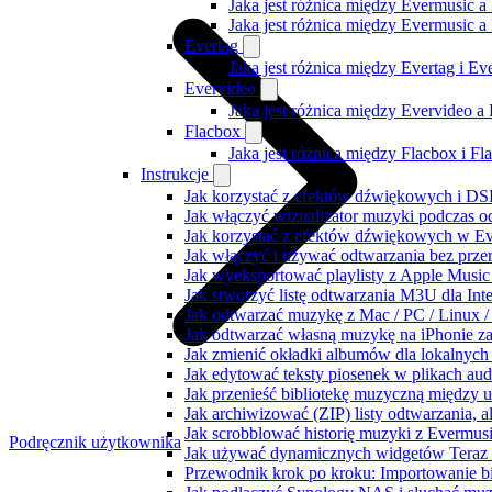
Jaka jest różnica między Evermusic a
Jaka jest różnica między Evermusic 
Evertag
Jaka jest różnica między Evertag i E
Evervideo
Jaka jest różnica między Evervideo 
Flacbox
Jaka jest różnica między Flacbox i F
Instrukcje
Jak korzystać z efektów dźwiękowych i DSP
Jak włączyć wizualizator muzyki podczas o
Jak korzystać z efektów dźwiękowych w Ever
Jak włączyć i używać odtwarzania bez prz
Jak wyeksportować playlisty z Apple Music
Jak stworzyć listę odtwarzania M3U dla Int
Jak odtwarzać muzykę z Mac / PC / Linux
Jak odtwarzać własną muzykę na iPhonie z
Jak zmienić okładki albumów dla lokalnych 
Jak edytować teksty piosenek w plikach a
Jak przenieść bibliotekę muzyczną między 
Jak archiwizować (ZIP) listy odtwarzania, 
Jak scrobblować historię muzyki z Evermusi
Podręcznik użytkownika
Jak używać dynamicznych widgetów Teraz 
Przewodnik krok po kroku: Importowanie bi