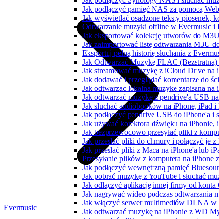
Jak podłączyć Synology NAS i słuchać muz
Jak podłączyć pamięć NAS za pomocą WebD
Jak wyświetlać osadzone teksty piosenek, k
Odtwarzanie muzyki offline w Evermusic i F
Jak eksportować kolekcję utworów do M3U
Jak zaimportować listę odtwarzania M3U do
Eksportuj pełną historię słuchania z Evermu
Jak Odtwarzać Muzykę FLAC (Bezstratną)
Jak streamować muzykę z iCloud Drive na 
Jak dodawać i przeglądać komentarze do śc
Jak odtwarzac lokalna muzyke zapisana na 
Jak odtwarzać muzykę z pendrive'a USB na
Jak słuchać audiobooków na iPhone, iPad 
Jak podłączyć pendrive USB do iPhone'a i s
Jak używać korektora dźwięku na iPhonie, 
Jak bezprzewodowo przesyłać pliki z komp
Jak przesłać pliki do chmury i połączyć je 
Jak przesłać pliki z Maca na iPhone'a lub i
Przesyłanie plików z komputera na iPhone
Jak podłączyć wewnętrzną pamięć Bluesoun
Jak pobrać muzykę z YouTube i słuchać muz
Jak odłączyć aplikację innej firmy od konta
Jak nagrywać wideo podczas odtwarzania m
Jak włączyć serwer multimediów DLNA w 
Evermusic
Jak odtwarzać muzykę na iPhonie z WD 