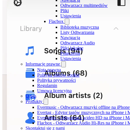
Nawigacja
Odtwarzacz multimediów
Pliki
Ustawienia
Flacbox
Biblioteka muzyczna
Listy Odtwarzania
Nawigacja
Odtwarzacz Audio
Pliki lokalne
Połączenia
Ustawienia
Informacje prawne
Nota prawna
Polityka plików cookie
Polityka prywatności
Regulamin
Umowa licencyjna
O nas
Produkty
Evermusic - Odtwarzacz muzyki offline na iPhone
Evertag - Edytor tagów muzycznych na iPhone i 
Evervideo - Odtwarzacz wideo HD na iPhone i M
Flacbox - Odtwarzacz Audio Hi-Res na iPhone i 
Skontaktuj się z nami