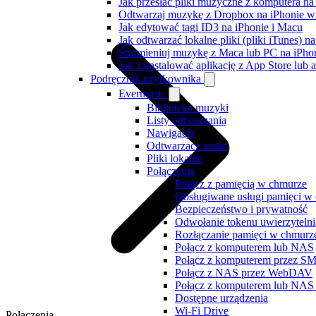
Jak przesłać pliki muzyczne z komputera n
Odtwarzaj muzykę z Dropbox na iPhonie w t
Jak edytować tagi ID3 na iPhonie i Macu
Jak odtwarzać lokalne pliki (pliki iTunes) 
Strumieniuj muzykę z Maca lub PC na iPh
Jak zainstalować aplikację z App Store lu
Podręcznik użytkownika
Evermusic
Biblioteka muzyki
Listy odtwarzania
Nawigacja
Odtwarzacz audio
Pliki lokalne
Połączenia
Połącz z pamięcią w chmurze
Obsługiwane usługi pamięci w
Bezpieczeństwo i prywatność
Odwołanie tokenu uwierzytelni
Rozłączanie pamięci w chmurze
Połącz z komputerem lub NAS
Połącz z komputerem przez S
Połącz z NAS przez WebDAV
Połącz z komputerem lub NA
Dostępne urządzenia
Wi-Fi Drive
Połączenia