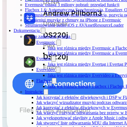
Evermusic osiąga 3 miliony pobrań: przegląd funkcji
Flacbox 1.6: Automatyczna Synchronizacja, Equalizer,
Evermusic 2.3: Automatyczna synchronizacja, pozycja od
Strumieniuj muzykę z chmury na iPhone z Evermusic
Strumieniowanie audio iOS z AVAssetResourceLoader
Dokumentacja
Często zadawane pytania
Evermusic
Jaka jest różnica między Evermusic a Flacb
Jaka jest różnica między Evermusic a Ever
Evertag
Jaka jest różnica między Evertag i Evertag
Evervideo
Jaka jest różnica między Evervideo a Ever
Flacbox
Jaka jest różnica między Flacbox i Flacbox
Instrukcje
Jak korzystać z efektów dźwiękowych i DSP w Fla
Jak włączyć wizualizator muzyki podczas odtwarz
Jak korzystać z efektów dźwiękowych w Evermusic:
Jak włączyć i używać odtwarzania bez przerw w 
Jak wyeksportować playlisty z Apple Music i odt
Jak stworzyć listę odtwarzania M3U dla Internet 