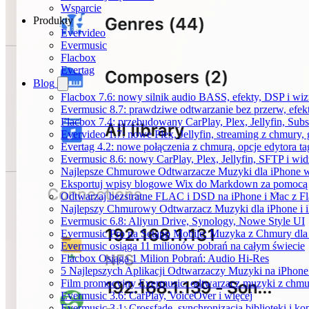
Wsparcie
Produkty
Evervideo
Evermusic
Flacbox
Evertag
Blog
Flacbox 7.6: nowy silnik audio BASS, efekty, DSP i wi
Evermusic 8.7: prawdziwe odtwarzanie bez przerw, efekt
Flacbox 7.4: przebudowany CarPlay, Plex, Jellyfin, Sub
Evervideo 1.7: nowe Plex, Jellyfin, streaming z chmury,
Evertag 4.2: nowe połączenia z chmurą, opcje edytora 
Evermusic 8.6: nowy CarPlay, Plex, Jellyfin, SFTP i wid
Najlepsze Chmurowe Odtwarzacze Muzyki dla iPhone 
Eksportuj wpisy blogowe Wix do Markdown za pomoc
Odtwarzaj bezstratne FLAC i DSD na iPhone i Mac z F
Najlepszy Chmurowy Odtwarzacz Muzyki dla iPhone i 
Evermusic 6.8: Aliyun Drive, Synology, Nowe Style UI
Evermusic Pro na Setapp Mobile: Muzyka z Chmury dla
Evermusic osiąga 11 milionów pobrań na całym świecie
Flacbox Osiąga 1 Milion Pobrań: Audio Hi-Res
5 Najlepszych Aplikacji Odtwarzaczy Muzyki na iPhon
Film promocyjny Evermusic: odtwarzacz muzyki z chmu
Evermusic 3.6: CarPlay, VoiceOver i więcej
Evermusic 3.1: Crossfade, synchronizacja biblioteki i k