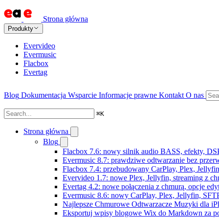
Strona główna
Produkty
Evervideo
Evermusic
Flacbox
Evertag
Blog
Dokumentacja
Wsparcie
Informacje prawne
Kontakt
O nas
⌘
K
Strona główna
Blog
Flacbox 7.6: nowy silnik audio BASS, efekty, DS
Evermusic 8.7: prawdziwe odtwarzanie bez przerw,
Flacbox 7.4: przebudowany CarPlay, Plex, Jellyfi
Evervideo 1.7: nowe Plex, Jellyfin, streaming z c
Evertag 4.2: nowe połączenia z chmurą, opcje ed
Evermusic 8.6: nowy CarPlay, Plex, Jellyfin, SFTP
Najlepsze Chmurowe Odtwarzacze Muzyki dla iP
Eksportuj wpisy blogowe Wix do Markdown za 