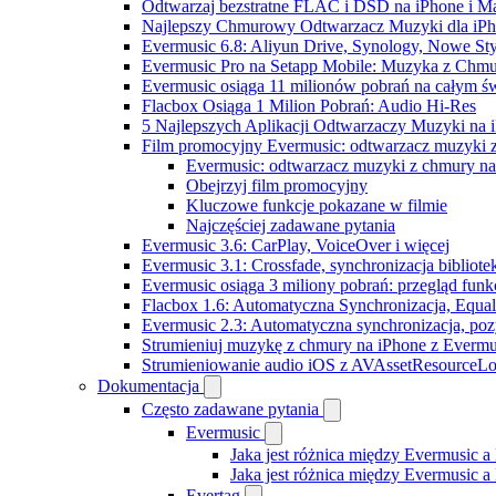
Odtwarzaj bezstratne FLAC i DSD na iPhone i M
Najlepszy Chmurowy Odtwarzacz Muzyki dla iPho
Evermusic 6.8: Aliyun Drive, Synology, Nowe Sty
Evermusic Pro na Setapp Mobile: Muzyka z Chmu
Evermusic osiąga 11 milionów pobrań na całym św
Flacbox Osiąga 1 Milion Pobrań: Audio Hi-Res
5 Najlepszych Aplikacji Odtwarzaczy Muzyki na
Film promocyjny Evermusic: odtwarzacz muzyki 
Evermusic: odtwarzacz muzyki z chmury na 
Obejrzyj film promocyjny
Kluczowe funkcje pokazane w filmie
Najczęściej zadawane pytania
Evermusic 3.6: CarPlay, VoiceOver i więcej
Evermusic 3.1: Crossfade, synchronizacja bibliote
Evermusic osiąga 3 miliony pobrań: przegląd funkc
Flacbox 1.6: Automatyczna Synchronizacja, Equa
Evermusic 2.3: Automatyczna synchronizacja, pozy
Strumieniuj muzykę z chmury na iPhone z Evermu
Strumieniowanie audio iOS z AVAssetResourceLo
Dokumentacja
Często zadawane pytania
Evermusic
Jaka jest różnica między Evermusic a
Jaka jest różnica między Evermusic 
Evertag