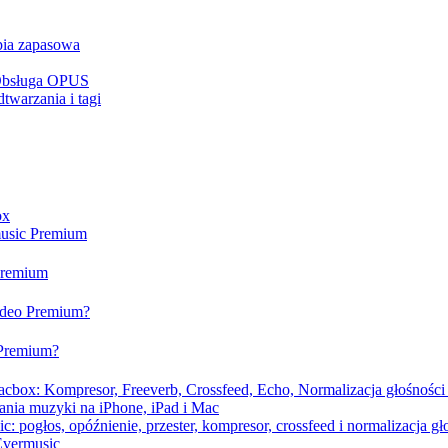
opia zapasowa
 Obsługa OPUS
twarzania i tagi
ox
music Premium
 Premium
video Premium?
 Premium?
cbox: Kompresor, Freeverb, Crossfeed, Echo, Normalizacja głośności 
ania muzyki na iPhone, iPad i Mac
 pogłos, opóźnienie, przester, kompresor, crossfeed i normalizacja gł
Evermusic