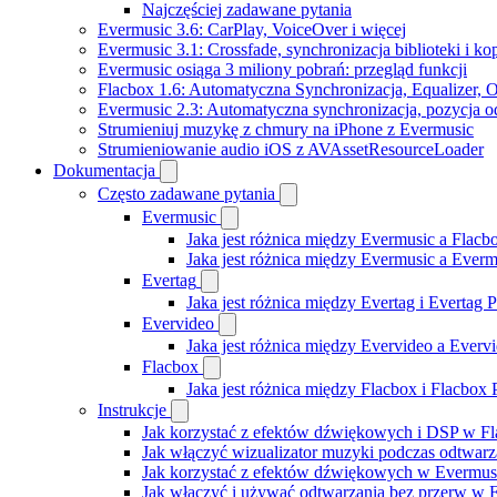
Najczęściej zadawane pytania
Evermusic 3.6: CarPlay, VoiceOver i więcej
Evermusic 3.1: Crossfade, synchronizacja biblioteki i k
Evermusic osiąga 3 miliony pobrań: przegląd funkcji
Flacbox 1.6: Automatyczna Synchronizacja, Equalizer,
Evermusic 2.3: Automatyczna synchronizacja, pozycja od
Strumieniuj muzykę z chmury na iPhone z Evermusic
Strumieniowanie audio iOS z AVAssetResourceLoader
Dokumentacja
Często zadawane pytania
Evermusic
Jaka jest różnica między Evermusic a Flacb
Jaka jest różnica między Evermusic a Ever
Evertag
Jaka jest różnica między Evertag i Evertag
Evervideo
Jaka jest różnica między Evervideo a Ever
Flacbox
Jaka jest różnica między Flacbox i Flacbox
Instrukcje
Jak korzystać z efektów dźwiękowych i DSP w Fla
Jak włączyć wizualizator muzyki podczas odtwarz
Jak korzystać z efektów dźwiękowych w Evermusic:
Jak włączyć i używać odtwarzania bez przerw w 