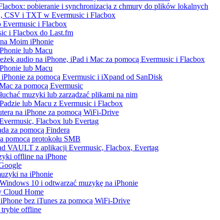
lacbox: pobieranie i synchronizacja z chmury do plików lokalnych
, CSV i TXT w Evermusic i Flacbox
 Evermusic i Flacbox
sic i Flacbox do Last.fm
 na Moim iPhonie
iPhonie lub Macu
ieżek audio na iPhone, iPad i Mac za pomocą Evermusic i Flacbox
iPhonie lub Macu
 iPhonie za pomocą Evermusic i iXpand od SanDisk
i Mac za pomocą Evermusic
łuchać muzyki lub zarządzać plikami na nim
iPadzie lub Macu z Evermusic i Flacbox
utera na iPhone za pomocą WiFi-Drive
z Evermusic, Flacbox lub Evertag
Pada za pomocą Findera
 za pomocą protokołu SMB
d VAULT z aplikacji Evermusic, Flacbox, Evertag
yki offline na iPhone
 Google
uzyki na iPhonie
Windows 10 i odtwarzać muzykę na iPhonie
My Cloud Home
a iPhone bez iTunes za pomocą WiFi-Drive
rybie offline