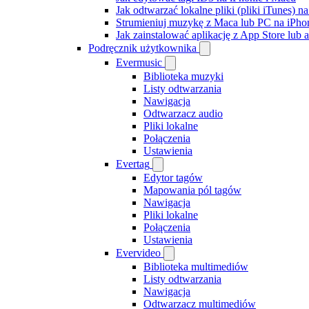
Jak odtwarzać lokalne pliki (pliki iTunes) 
Strumieniuj muzykę z Maca lub PC na iPh
Jak zainstalować aplikację z App Store lu
Podręcznik użytkownika
Evermusic
Biblioteka muzyki
Listy odtwarzania
Nawigacja
Odtwarzacz audio
Pliki lokalne
Połączenia
Ustawienia
Evertag
Edytor tagów
Mapowania pól tagów
Nawigacja
Pliki lokalne
Połączenia
Ustawienia
Evervideo
Biblioteka multimediów
Listy odtwarzania
Nawigacja
Odtwarzacz multimediów