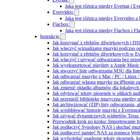
Jaka jest różnica między Evertag i E
Evervideo
Jaka jest różnica między Evervideo 
Flacbox
Jaka jest różnica między Flacbox i F
Instrukcje
Jak korzystać z efektów dźwiękowych i DSP
Jak włączyć wizualizator muzyki podczas o
Jak korzystać z efektów dźwiękowych w Ever
Jak włączyć i używać odtwarzania bez prz
Jak wyeksportować playlisty z Apple Music
Jak stworzyć listę odtwarzania M3U dla Int
Jak odtwarzać muzykę z Mac / PC / Linux
Jak odtwarzać własną muzykę na iPhonie z
Jak zmienić okładki albumów dla lokalnych 
Jak edytować teksty piosenek w plikach a
Jak przenieść bibliotekę muzyczną między 
Jak archiwizować (ZIP) listy odtwarzania, 
Jak scrobblować historię muzyki z Evermusi
Jak używać dynamicznych widgetów Teraz 
Przewodnik krok po kroku: Importowanie bi
Jak podłączyć Synology NAS i słuchać muz
Jak podłączyć pamięć NAS za pomocą WebD
Jak wyświetlać osadzone teksty piosenek, k