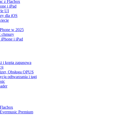
ac z Flacbox
ne i iPad
le UI
ry dla iOS
iecie
 iPhone w 2025
z chmury
iPhone i iPad
ki i kopia zapasowa
ji
lizer, Obsługa OPUS
cja odtwarzania i tagi
sic
ader
 Flacbox
a Evermusic Premium