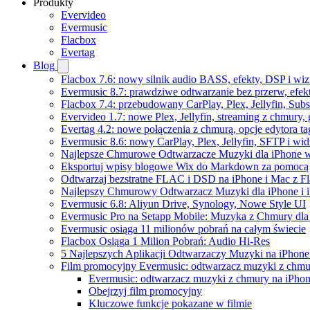
Produkty
Evervideo
Evermusic
Flacbox
Evertag
Blog
Flacbox 7.6: nowy silnik audio BASS, efekty, DSP i wi
Evermusic 8.7: prawdziwe odtwarzanie bez przerw, efekt
Flacbox 7.4: przebudowany CarPlay, Plex, Jellyfin, Sub
Evervideo 1.7: nowe Plex, Jellyfin, streaming z chmury,
Evertag 4.2: nowe połączenia z chmurą, opcje edytora 
Evermusic 8.6: nowy CarPlay, Plex, Jellyfin, SFTP i wid
Najlepsze Chmurowe Odtwarzacze Muzyki dla iPhone 
Eksportuj wpisy blogowe Wix do Markdown za pomoc
Odtwarzaj bezstratne FLAC i DSD na iPhone i Mac z F
Najlepszy Chmurowy Odtwarzacz Muzyki dla iPhone i 
Evermusic 6.8: Aliyun Drive, Synology, Nowe Style UI
Evermusic Pro na Setapp Mobile: Muzyka z Chmury dla
Evermusic osiąga 11 milionów pobrań na całym świecie
Flacbox Osiąga 1 Milion Pobrań: Audio Hi-Res
5 Najlepszych Aplikacji Odtwarzaczy Muzyki na iPhon
Film promocyjny Evermusic: odtwarzacz muzyki z chmu
Evermusic: odtwarzacz muzyki z chmury na iPhon
Obejrzyj film promocyjny
Kluczowe funkcje pokazane w filmie