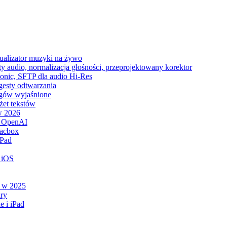
zualizator muzyki na żywo
y audio, normalizacja głośności, przeprojektowany korektor
sonic, SFTP dla audio Hi-Res
 gesty odtwarzania
tagów wyjaśnione
żet tekstów
w 2026
ą OpenAI
lacbox
iPad
 iOS
e w 2025
ry
e i iPad