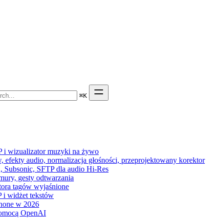
⌘
K
P i wizualizator muzyki na żywo
 efekty audio, normalizacja głośności, przeprojektowany korektor
n, Subsonic, SFTP dla audio Hi-Res
hmury, gesty odtwarzania
ytora tagów wyjaśnione
 i widżet tekstów
hone w 2026
pomocą OpenAI