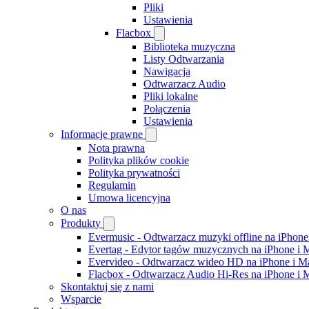
Pliki
Ustawienia
Flacbox
Biblioteka muzyczna
Listy Odtwarzania
Nawigacja
Odtwarzacz Audio
Pliki lokalne
Połączenia
Ustawienia
Informacje prawne
Nota prawna
Polityka plików cookie
Polityka prywatności
Regulamin
Umowa licencyjna
O nas
Produkty
Evermusic - Odtwarzacz muzyki offline na iPhone
Evertag - Edytor tagów muzycznych na iPhone i 
Evervideo - Odtwarzacz wideo HD na iPhone i M
Flacbox - Odtwarzacz Audio Hi-Res na iPhone i 
Skontaktuj się z nami
Wsparcie