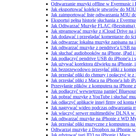
Odtwarzanie muzyki offline w Evermusic i F
Jak eksportować kolekcję utworów do M3U
Jak zaimportować listę odtwarzania M3U do
Eksportuj pełną historię słuchania z Evermu
Jak Odtwarzać Muzykę FLAC (Bezstratną)
Jak streamować muzykę z iCloud Drive na 
Jak dodawać i przeglądać komentarze do śc
Jak odtwarzac lokalna muzyke zapisana na 
Jak odtwarzać muzykę z pendrive'a USB na
Jak słuchać audiobooków na iPhone, iPad 
Jak podłączyć pendrive USB do iPhone'a i s
Jak używać korektora dźwięku na iPhonie, 
Jak bezprzewodowo przesyłać pliki z komp
Jak przesłać pliki do chmury i połączyć je 
Jak przesłać pliki z Maca na iPhone'a lub i
Przesyłanie plików z komputera na iPhone
Jak podłączyć wewnętrzną pamięć Bluesoun
Jak pobrać muzykę z YouTube i słuchać muz
Jak odłączyć aplikację innej firmy od konta
Jak nagrywać wideo podczas odtwarzania m
Jak włączyć serwer multimediów DLNA w 
Jak odtwarzać muzykę na iPhonie z WD 
Jak przesłać pliki muzyczne z komputera n
Odtwarzaj muzykę z Dropbox na iPhonie w t
Jak edytować tagi ID3 na iPhonie i Macu