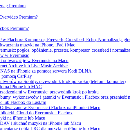
vertag Premium
a Evervideo Premium?
lacbox Premium?
 w Flacbox: Kompresor, Freeverb, Crossfeed, Echo, Normalizacja głoś
dtwarzania muzyki na iPhone, iPad i Mac
music: pogłos, opóźnienie, przester, kompresor, crossfeed i normaliza
erw w Evermusic
 i odtwarzać je w Evermusic na Macu
ernet Archive lub Live Music Archive
 / NAS na iPhonie za pomocą serwera Kodi DLNA
a pomocą CarPlay
utworów na Spotify: przewodnik krok po kroku (telefon i komputer)
udio na iPhone lub MAC
urządzeniami w Evermusic: przewodnik krok po kroku
albumy, wykonawców i gatunki w Evermusic i Flacbox oraz przenieść n
c lub Flacbox do Last.fm
Odtwarzane w Evermusic i Flacbox na iPhonie i Macu
blioteki iCloud do Evermusic i Flacbox
yki na iPhonie lub Macu
AV i słuchać muzyki na iPhonie lub Macu
omentarze i pliki LRC dla muzyki na iPhonie lub Macu