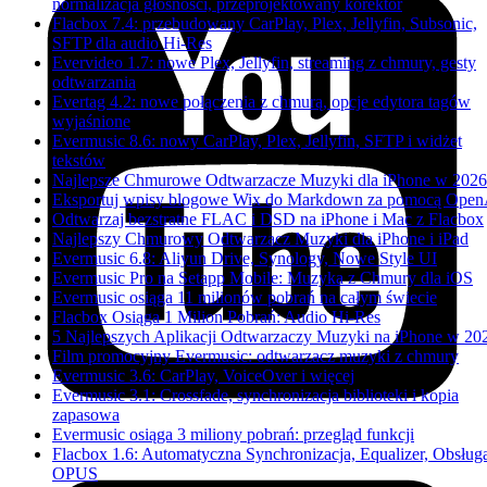
normalizacja głośności, przeprojektowany korektor
Flacbox 7.4: przebudowany CarPlay, Plex, Jellyfin, Subsonic,
SFTP dla audio Hi-Res
Evervideo 1.7: nowe Plex, Jellyfin, streaming z chmury, gesty
odtwarzania
Evertag 4.2: nowe połączenia z chmurą, opcje edytora tagów
wyjaśnione
Evermusic 8.6: nowy CarPlay, Plex, Jellyfin, SFTP i widżet
tekstów
Najlepsze Chmurowe Odtwarzacze Muzyki dla iPhone w 2026
Eksportuj wpisy blogowe Wix do Markdown za pomocą Open
Odtwarzaj bezstratne FLAC i DSD na iPhone i Mac z Flacbox
Najlepszy Chmurowy Odtwarzacz Muzyki dla iPhone i iPad
Evermusic 6.8: Aliyun Drive, Synology, Nowe Style UI
Evermusic Pro na Setapp Mobile: Muzyka z Chmury dla iOS
Evermusic osiąga 11 milionów pobrań na całym świecie
Flacbox Osiąga 1 Milion Pobrań: Audio Hi-Res
5 Najlepszych Aplikacji Odtwarzaczy Muzyki na iPhone w 20
Film promocyjny Evermusic: odtwarzacz muzyki z chmury
Evermusic 3.6: CarPlay, VoiceOver i więcej
Evermusic 3.1: Crossfade, synchronizacja biblioteki i kopia
zapasowa
Evermusic osiąga 3 miliony pobrań: przegląd funkcji
Flacbox 1.6: Automatyczna Synchronizacja, Equalizer, Obsług
OPUS