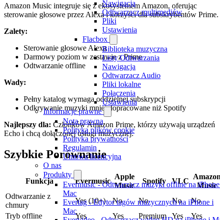
Nawigacja
Amazon Music integruje się z ekosystemem Amazon, oferując
Odtwarzacz multimediów
sterowanie głosowe przez Alexa i korzyści dla subskrybentów Prime.
Pliki
Ustawienia
Zalety:
Flacbox
Sterowanie głosowe Alexa
Biblioteka muzyczna
Darmowy poziom w zestawie z Prime
Listy Odtwarzania
Odtwarzanie offline
Nawigacja
Odtwarzacz Audio
Wady:
Pliki lokalne
Połączenia
Pełny katalog wymaga oddzielnej subskrypcji
Ustawienia
Odkrywanie muzyki mniej dopracowane niż Spotify
Informacje prawne
Nota prawna
Najlepszy dla:
Członków Amazon Prime, którzy używają urządzeń
Polityka plików cookie
Echo i chcą dołączonej usługi muzycznej.
Polityka prywatności
Regulamin
Szybkie Porównanie
Umowa licencyjna
O nas
Produkty
Apple
Amazo
Funkcja
Evermusic
Spotify
VLC
Evermusic - Odtwarzacz muzyki offline na iPhone
Music
Music
Mac
Odtwarzanie z
Yes (10+)
No
No
No
No
Evertag - Edytor tagów muzycznych na iPhone i
chmury
Mac
Tryb offline
Yes
Yes
Premium
Yes
Yes
Evervideo - Odtwarzacz wideo HD na iPhone i M