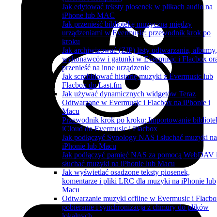
Jak edytować teksty piosenek w plikach audio na
iPhone lub MAC
Jak przenieść bibliotekę muzyczną między
urządzeniami w Evermusic: przewodnik krok po
kroku
Jak archiwizować (ZIP) listy odtwarzania, albumy,
wykonawców i gatunki w Evermusic i Flacbox or
przenieść na inne urządzenie
Jak scrobblować historię muzyki z Evermusic lub
Flacbox do Last.fm
Jak używać dynamicznych widgetów Teraz
Odtwarzane w Evermusic i Flacbox na iPhonie i
Macu
Przewodnik krok po kroku: Importowanie bibliote
iCloud do Evermusic i Flacbox
Jak podłączyć Synology NAS i słuchać muzyki na
iPhonie lub Macu
Jak podłączyć pamięć NAS za pomocą WebDAV 
słuchać muzyki na iPhonie lub Macu
Jak wyświetlać osadzone teksty piosenek,
komentarze i pliki LRC dla muzyki na iPhonie lub
Macu
Odtwarzanie muzyki offline w Evermusic i Flacbo
pobieranie i synchronizacja z chmury do plików
lokalnych