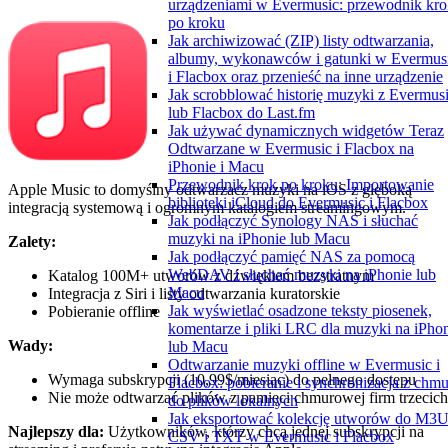
urządzeniami w Evermusic: przewodnik kro
po kroku
Jak archiwizować (ZIP) listy odtwarzania,
albumy, wykonawców i gatunki w Evermus
i Flacbox oraz przenieść na inne urządzenie
Jak scrobblować historię muzyki z Evermus
lub Flacbox do Last.fm
Jak używać dynamicznych widgetów Teraz
Odtwarzane w Evermusic i Flacbox na
iPhonie i Macu
Przewodnik krok po kroku: Importowanie
Apple Music to domyślny odtwarzacz muzyki na iOS z głęboką
biblioteki iCloud do Evermusic i Flacbox
integracją systemową i ogromnym katalogiem streamingowym.
Jak podłączyć Synology NAS i słuchać
muzyki na iPhonie lub Macu
Zalety:
Jak podłączyć pamięć NAS za pomocą
WebDAV i słuchać muzyki na iPhonie lub
Katalog 100M+ utworów z dźwiękiem bezstratnym
Macu
Integracja z Siri i listy odtwarzania kuratorskie
Jak wyświetlać osadzone teksty piosenek,
Pobieranie offline
komentarze i pliki LRC dla muzyki na iPho
Wady:
lub Macu
Odtwarzanie muzyki offline w Evermusic i
Wymaga subskrypcji (10,99$/miesiąc) do pełnego dostępu
Flacbox: pobieranie i synchronizacja z chm
Nie może odtwarzać plików z pamięci chmurowej firm trzecich
do plików lokalnych
Jak eksportować kolekcję utworów do M3U
Najlepszy dla:
Użytkowników, którzy chcą jednej subskrypcji na
CSV i TXT w Evermusic i Flacbox