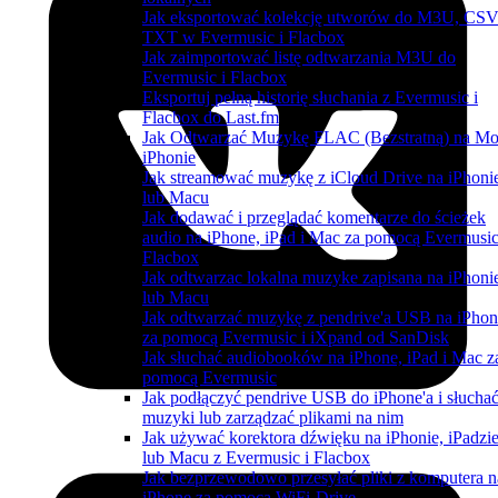
Jak eksportować kolekcję utworów do M3U, CSV
TXT w Evermusic i Flacbox
Jak zaimportować listę odtwarzania M3U do
Evermusic i Flacbox
Eksportuj pełną historię słuchania z Evermusic i
Flacbox do Last.fm
Jak Odtwarzać Muzykę FLAC (Bezstratną) na M
iPhonie
Jak streamować muzykę z iCloud Drive na iPhoni
lub Macu
Jak dodawać i przeglądać komentarze do ścieżek
audio na iPhone, iPad i Mac za pomocą Evermusic
Flacbox
Jak odtwarzac lokalna muzyke zapisana na iPhoni
lub Macu
Jak odtwarzać muzykę z pendrive'a USB na iPhon
za pomocą Evermusic i iXpand od SanDisk
Jak słuchać audiobooków na iPhone, iPad i Mac z
pomocą Evermusic
Jak podłączyć pendrive USB do iPhone'a i słucha
muzyki lub zarządzać plikami na nim
Jak używać korektora dźwięku na iPhonie, iPadzi
lub Macu z Evermusic i Flacbox
Jak bezprzewodowo przesyłać pliki z komputera n
iPhone za pomocą WiFi-Drive