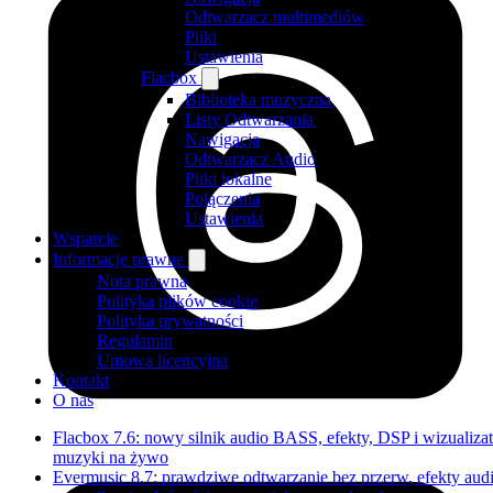
Odtwarzacz multimediów
Pliki
Ustawienia
Flacbox
Biblioteka muzyczna
Listy Odtwarzania
Nawigacja
Odtwarzacz Audio
Pliki lokalne
Połączenia
Ustawienia
Wsparcie
Informacje prawne
Nota prawna
Polityka plików cookie
Polityka prywatności
Regulamin
Umowa licencyjna
Kontakt
O nas
Flacbox 7.6: nowy silnik audio BASS, efekty, DSP i wizualizat
muzyki na żywo
Evermusic 8.7: prawdziwe odtwarzanie bez przerw, efekty audi