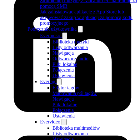
Strumieniuj muzykę z Maca lub PC na iPhone za
pomocą SMB
Jak zainstalować aplikację z App Store lub
aktywować zakup w aplikacji za pomocą kodu
promocyjnego
Podręcznik użytkownika
Evermusic
Biblioteka muzyki
Listy odtwarzania
Nawigacja
Odtwarzacz audio
Pliki lokalne
Połączenia
Ustawienia
Evertag
Edytor tagów
Mapowania pól tagów
Nawigacja
Pliki lokalne
Połączenia
Ustawienia
Evervideo
Biblioteka multimediów
Listy odtwarzania
Nawigacja