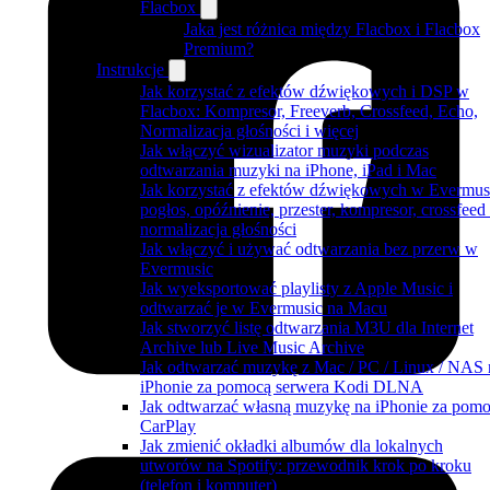
Flacbox
Jaka jest różnica między Flacbox i Flacbox
Premium?
Instrukcje
Jak korzystać z efektów dźwiękowych i DSP w
Flacbox: Kompresor, Freeverb, Crossfeed, Echo,
Normalizacja głośności i więcej
Jak włączyć wizualizator muzyki podczas
odtwarzania muzyki na iPhone, iPad i Mac
Jak korzystać z efektów dźwiękowych w Evermus
pogłos, opóźnienie, przester, kompresor, crossfeed 
normalizacja głośności
Jak włączyć i używać odtwarzania bez przerw w
Evermusic
Jak wyeksportować playlisty z Apple Music i
odtwarzać je w Evermusic na Macu
Jak stworzyć listę odtwarzania M3U dla Internet
Archive lub Live Music Archive
Jak odtwarzać muzykę z Mac / PC / Linux / NAS 
iPhonie za pomocą serwera Kodi DLNA
Jak odtwarzać własną muzykę na iPhonie za pom
CarPlay
Jak zmienić okładki albumów dla lokalnych
utworów na Spotify: przewodnik krok po kroku
(telefon i komputer)