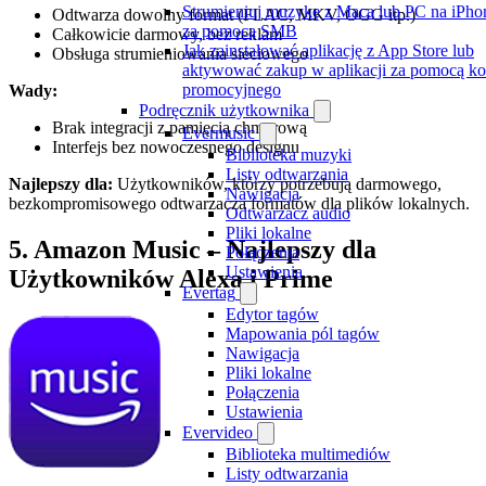
Strumieniuj muzykę z Maca lub PC na iPho
Odtwarza dowolny format (FLAC, MKV, OGG itp.)
za pomocą SMB
Całkowicie darmowy, bez reklam
Jak zainstalować aplikację z App Store lub
Obsługa strumieniowania sieciowego
aktywować zakup w aplikacji za pomocą k
promocyjnego
Wady:
Podręcznik użytkownika
Brak integracji z pamięcią chmurową
Evermusic
Interfejs bez nowoczesnego designu
Biblioteka muzyki
Listy odtwarzania
Najlepszy dla:
Użytkowników, którzy potrzebują darmowego,
Nawigacja
bezkompromisowego odtwarzacza formatów dla plików lokalnych.
Odtwarzacz audio
Pliki lokalne
5. Amazon Music – Najlepszy dla
Połączenia
Ustawienia
Użytkowników Alexa i Prime
Evertag
Edytor tagów
Mapowania pól tagów
Nawigacja
Pliki lokalne
Połączenia
Ustawienia
Evervideo
Biblioteka multimediów
Listy odtwarzania