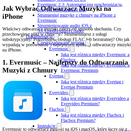
Evermusic 2.3: Automatyczna synchronizacja,
Jak Wybrać Odtwarzacz Muzyki na
pozycja odtwarzania i tagi
iPhone
Strumieniuj muzykę z chmury na iPhone z
Evermusic
Strumieniowanie audio iOS z
Właściwy odtwarzacz muzyki zależy od sposobu słuchania. Czy
AVAssetResourceLoader
przechowujesz pliki w chmurze? Strumieniujesz z usługi
Dokumentacja
subskrypcyjnej? Potrzebujesz obsługi FLAC lub bezstratnej? Oto jak
Często zadawane pytania
wypadają w porównaniu 5 najlepszych aplikacji odtwarzaczy muzyki
Evermusic
na iPhone.
Jaka jest różnica między Evermusic a
Flacbox
1. Evermusic – Najlepszy do Odtwarzania
Jaka jest różnica między Evermusic a
Muzyki z Chmury
Evermusic Premium
Evertag
Jaka jest różnica między Evertag i
Evertag Premium
Evervideo
Jaka jest różnica między Evervideo a
Evervideo Premium?
Flacbox
Jaka jest różnica między Flacbox i
Flacbox Premium?
Instrukcje
Evermusic to odtwarzacz muzyki na iOS i macOS, który łączy się z