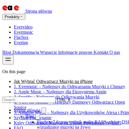
Strona główna
Produkty
Evervideo
Evermusic
Flacbox
Evertag
Blog
Dokumentacja
Wsparcie
Informacje prawne
Kontakt
O nas
On this page
Jak Wybrać Odtwarzacz Muzyki na iPhone
1. Evermusic – Najlepszy do Odtwarzania Muzyki z Chmury
2. Apple Music – Najlepszy dla Ekosystemu Apple
3. Spotify – Najlepszy do Odkrywania Muzyki
CTRL K
4. VLC for Mobile – Najlepszy Darmowy Odtwarzacz Open
Source
Strona główna
5. Amazon Music – Najlepszy dla Użytkowników Alexa i Prim
Blog
Szybkie Porównanie
Flacbox 7.6: nowy silnik audio BASS, efekty, DSP
Który Odtwarzacz Muzyki na iPhone Powinieneś Wybrać?
wizualizator muzyki na żywo
FAQ