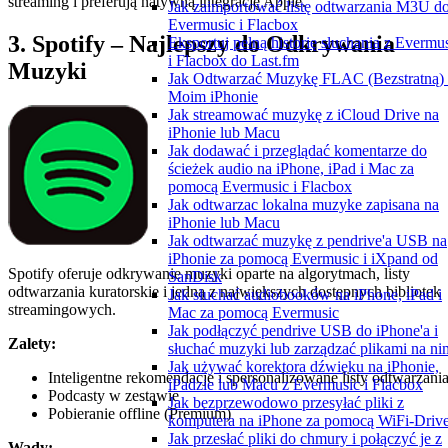
streaming i preferują natywną integrację Apple.
Jak zaimportować listę odtwarzania M3U d
Evermusic i Flacbox
3. Spotify – Najlepszy do Odkrywania
Eksportuj pełną historię słuchania z Evermu
i Flacbox do Last.fm
Muzyki
Jak Odtwarzać Muzykę FLAC (Bezstratną)
Moim iPhonie
Jak streamować muzykę z iCloud Drive na
iPhonie lub Macu
Jak dodawać i przeglądać komentarze do
ścieżek audio na iPhone, iPad i Mac za
pomocą Evermusic i Flacbox
Jak odtwarzac lokalna muzyke zapisana na
iPhonie lub Macu
Jak odtwarzać muzykę z pendrive'a USB na
iPhonie za pomocą Evermusic i iXpand od
Spotify oferuje odkrywanie muzyki oparte na algorytmach, listy
SanDisk
odtwarzania kuratorskie i jedną z największych dostępnych bibliotek
Jak słuchać audiobooków na iPhone, iPad i
streamingowych.
Mac za pomocą Evermusic
Jak podłączyć pendrive USB do iPhone'a i
Zalety:
słuchać muzyki lub zarządzać plikami na ni
Jak używać korektora dźwięku na iPhonie,
Inteligentne rekomendacje i spersonalizowane listy odtwarzani
iPadzie lub Macu z Evermusic i Flacbox
Podcasty w zestawie
Jak bezprzewodowo przesyłać pliki z
Pobieranie offline (Premium)
komputera na iPhone za pomocą WiFi-Driv
Jak przesłać pliki do chmury i połączyć je z
Wady: