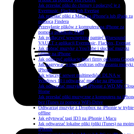
Jak przesłać pliki do chmury i połączyć je z
Evermusic, Flacbox lub Evertag
Jak przesłać pliki z Maca na iPhone'a lub iPada za
pomocą Findera
Przesyłanie plików z komputera na iPhone za
pomocą protokołu SMB
Jak podłączyć wewnętrzną pamięć Bluesound
VAULT z aplikacji Evermusic, Flacbox, Evertag
Jak pobrać muzykę z YouTube i słuchać muzyki
offline na iPhone
Jak odłączyć aplikację innej firmy od konta Googl
Jak nagrywać wideo podczas odtwarzania muzyki
iPhonie
Jak włączyć serwer multimediów DLNA w
Windows 10 i odtwarzać muzykę na iPhonie
Jak odtwarzać muzykę na iPhonie z WD My Clou
Home
Jak przesłać pliki muzyczne z komputera na iPhon
bez iTunes za pomocą WiFi-Drive
Odtwarzaj muzykę z Dropbox na iPhonie w trybie
offline
Jak edytować tagi ID3 na iPhonie i Macu
Jak odtwarzać lokalne pliki (pliki iTunes) na moim
iPhonie