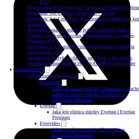
FAQ
Film promocyjny Evermusic: odtwarzacz muzyki z chmu
Evermusic 3.6: CarPlay, VoiceOver i więcej
Evermusic 3.1: Crossfade, synchronizacja biblioteki i ko
zapasowa
Evermusic osiąga 3 miliony pobrań: przegląd funkcji
Flacbox 1.6: Automatyczna Synchronizacja, Equalizer,
Obsługa OPUS
Evermusic 2.3: Automatyczna synchronizacja, pozycja
odtwarzania i tagi
Strumieniuj muzykę z chmury na iPhone z Evermusic
Strumieniowanie audio iOS z AVAssetResourceLoader
Dokumentacja
Często zadawane pytania
Evermusic
Jaka jest różnica między Evermusic a Flacb
Jaka jest różnica między Evermusic a
Evermusic Premium
Evertag
Jaka jest różnica między Evertag i Evertag
Premium
Evervideo
Jaka jest różnica między Evervideo a
Evervideo Premium?