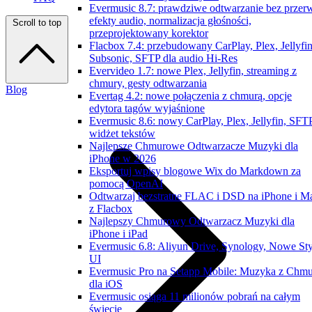
Evermusic 8.7: prawdziwe odtwarzanie bez przer
efekty audio, normalizacja głośności,
Scroll to top
przeprojektowany korektor
Flacbox 7.4: przebudowany CarPlay, Plex, Jellyfin
Subsonic, SFTP dla audio Hi-Res
Evervideo 1.7: nowe Plex, Jellyfin, streaming z
chmury, gesty odtwarzania
Blog
Evertag 4.2: nowe połączenia z chmurą, opcje
edytora tagów wyjaśnione
Evermusic 8.6: nowy CarPlay, Plex, Jellyfin, SFTP
widżet tekstów
Najlepsze Chmurowe Odtwarzacze Muzyki dla
iPhone w 2026
Eksportuj wpisy blogowe Wix do Markdown za
pomocą OpenAI
Odtwarzaj bezstratne FLAC i DSD na iPhone i M
z Flacbox
Najlepszy Chmurowy Odtwarzacz Muzyki dla
iPhone i iPad
Evermusic 6.8: Aliyun Drive, Synology, Nowe Sty
UI
Evermusic Pro na Setapp Mobile: Muzyka z Chm
dla iOS
Evermusic osiąga 11 milionów pobrań na całym
świecie