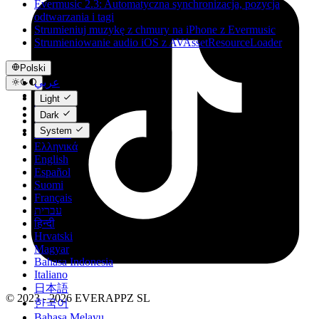
Evermusic 2.3: Automatyczna synchronizacja, pozycja
odtwarzania i tagi
Strumieniuj muzykę z chmury na iPhone z Evermusic
Strumieniowanie audio iOS z AVAssetResourceLoader
Polski
عربي
Català
Light
Čeština
Dark
Dansk
System
Deutsch
Ελληνικά
English
Español
Suomi
Français
עברית
हिन्दी
Hrvatski
Magyar
Bahasa Indonesia
Italiano
日本語
© 2023 - 2026 EVERAPPZ SL
한국어
Bahasa Melayu