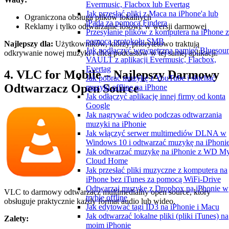
Evermusic, Flacbox lub Evertag
Jak przesłać pliki z Maca na iPhone'a lub
Ograniczona obsługa plików lokalnych
iPada za pomocą Findera
Reklamy i tylko odtwarzanie losowe w wersji darmowej
Przesyłanie plików z komputera na iPhone 
pomocą protokołu SMB
Najlepszy dla:
Użytkowników, którzy priorytetowo traktują
Jak podłączyć wewnętrzną pamięć Bluesou
odkrywanie nowej muzyki i chcą podcastów w tej samej aplikacji.
VAULT z aplikacji Evermusic, Flacbox,
Evertag
4. VLC for Mobile – Najlepszy Darmowy
Jak pobrać muzykę z YouTube i słuchać
Odtwarzacz Open Source
muzyki offline na iPhone
Jak odłączyć aplikację innej firmy od konta
Google
Jak nagrywać wideo podczas odtwarzania
muzyki na iPhonie
Jak włączyć serwer multimediów DLNA w
Windows 10 i odtwarzać muzykę na iPhoni
Jak odtwarzać muzykę na iPhonie z WD M
Cloud Home
Jak przesłać pliki muzyczne z komputera na
iPhone bez iTunes za pomocą WiFi-Drive
Odtwarzaj muzykę z Dropbox na iPhonie w
VLC to darmowy odtwarzacz multimedialny open source, który
trybie offline
obsługuje praktycznie każdy format audio lub wideo.
Jak edytować tagi ID3 na iPhonie i Macu
Jak odtwarzać lokalne pliki (pliki iTunes) na
Zalety:
moim iPhonie