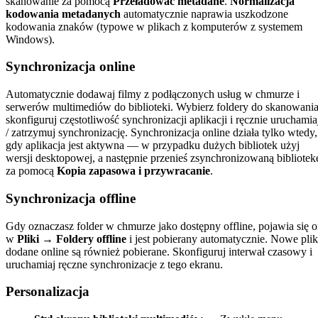
skanowanie za pomocą
Przeładować metadane
.
Normalizacja
kodowania metadanych
automatycznie naprawia uszkodzone
kodowania znaków (typowe w plikach z komputerów z systemem
Windows).
Synchronizacja online
Automatycznie dodawaj filmy z podłączonych usług w chmurze i
serwerów multimediów do biblioteki. Wybierz foldery do skanowania
skonfiguruj częstotliwość synchronizacji aplikacji i ręcznie uruchamia
/ zatrzymuj synchronizację. Synchronizacja online działa tylko wtedy,
gdy aplikacja jest aktywna — w przypadku dużych bibliotek użyj
wersji desktopowej, a następnie przenieś zsynchronizowaną bibliotek
za pomocą
Kopia zapasowa i przywracanie
.
Synchronizacja offline
Gdy oznaczasz folder w chmurze jako dostępny offline, pojawia się 
w
Pliki → Foldery offline
i jest pobierany automatycznie. Nowe plik
dodane online są również pobierane. Skonfiguruj interwał czasowy i
uruchamiaj ręczne synchronizacje z tego ekranu.
Personalizacja