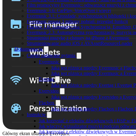
Film promocyjny Evermusic: odtwarzacz muzyki z chmu
Evermusic 3.6: CarPlay, VoiceOver i więcej
Evermusic 3.1: Crossfade, synchronizacja biblioteki i k
Evermusic osiąga 3 miliony pobrań: przegląd funkcji
Flacbox 1.6: Automatyczna Synchronizacja, Equalizer,
Evermusic 2.3: Automatyczna synchronizacja, pozycja od
Strumieniuj muzykę z chmury na iPhone z Evermusic
Strumieniowanie audio iOS z AVAssetResourceLoader
Dokumentacja
Często zadawane pytania
Evermusic
Jaka jest różnica między Evermusic a Flacb
Jaka jest różnica między Evermusic a Ever
Evertag
Jaka jest różnica między Evertag i Evertag
Evervideo
Jaka jest różnica między Evervideo a Ever
Flacbox
Jaka jest różnica między Flacbox i Flacbox
Instrukcje
Jak korzystać z efektów dźwiękowych i DSP w Fla
Jak włączyć wizualizator muzyki podczas odtwarz
Jak korzystać z efektów dźwiękowych w Evermusic:
Główny ekran ustawień Evervideo