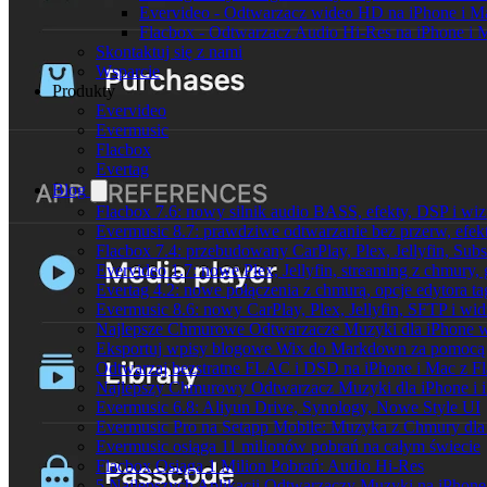
Evervideo - Odtwarzacz wideo HD na iPhone i M
Flacbox - Odtwarzacz Audio Hi-Res na iPhone i 
Skontaktuj się z nami
Wsparcie
Produkty
Evervideo
Evermusic
Flacbox
Evertag
Blog
Flacbox 7.6: nowy silnik audio BASS, efekty, DSP i wi
Evermusic 8.7: prawdziwe odtwarzanie bez przerw, efekt
Flacbox 7.4: przebudowany CarPlay, Plex, Jellyfin, Sub
Evervideo 1.7: nowe Plex, Jellyfin, streaming z chmury,
Evertag 4.2: nowe połączenia z chmurą, opcje edytora 
Evermusic 8.6: nowy CarPlay, Plex, Jellyfin, SFTP i wid
Najlepsze Chmurowe Odtwarzacze Muzyki dla iPhone 
Eksportuj wpisy blogowe Wix do Markdown za pomoc
Odtwarzaj bezstratne FLAC i DSD na iPhone i Mac z F
Najlepszy Chmurowy Odtwarzacz Muzyki dla iPhone i 
Evermusic 6.8: Aliyun Drive, Synology, Nowe Style UI
Evermusic Pro na Setapp Mobile: Muzyka z Chmury dla
Evermusic osiąga 11 milionów pobrań na całym świecie
Flacbox Osiąga 1 Milion Pobrań: Audio Hi-Res
5 Najlepszych Aplikacji Odtwarzaczy Muzyki na iPhon