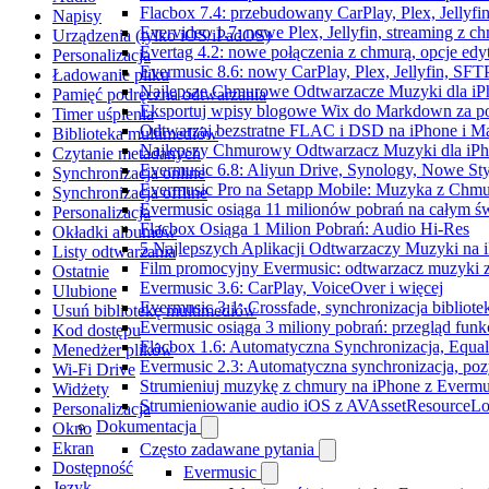
Flacbox 7.4: przebudowany CarPlay, Plex, Jellyfi
Napisy
Evervideo 1.7: nowe Plex, Jellyfin, streaming z c
Urządzenia (tylko iOS/iPadOS)
Evertag 4.2: nowe połączenia z chmurą, opcje ed
Personalizacja
Evermusic 8.6: nowy CarPlay, Plex, Jellyfin, SFTP
Ładowanie pliku
Najlepsze Chmurowe Odtwarzacze Muzyki dla iP
Pamięć podręczna odtwarzania
Eksportuj wpisy blogowe Wix do Markdown za 
Timer uśpienia
Odtwarzaj bezstratne FLAC i DSD na iPhone i M
Biblioteka multimediów
Najlepszy Chmurowy Odtwarzacz Muzyki dla iPho
Czytanie metadanych
Evermusic 6.8: Aliyun Drive, Synology, Nowe Sty
Synchronizacja online
Evermusic Pro na Setapp Mobile: Muzyka z Chmu
Synchronizacja offline
Evermusic osiąga 11 milionów pobrań na całym św
Personalizacja
Flacbox Osiąga 1 Milion Pobrań: Audio Hi-Res
Okładki albumów
5 Najlepszych Aplikacji Odtwarzaczy Muzyki na
Listy odtwarzania
Film promocyjny Evermusic: odtwarzacz muzyki 
Ostatnie
Evermusic 3.6: CarPlay, VoiceOver i więcej
Ulubione
Evermusic 3.1: Crossfade, synchronizacja bibliote
Usuń bibliotekę multimediów
Evermusic osiąga 3 miliony pobrań: przegląd funkc
Kod dostępu
Flacbox 1.6: Automatyczna Synchronizacja, Equa
Menedżer plików
Evermusic 2.3: Automatyczna synchronizacja, pozy
Wi-Fi Drive
Strumieniuj muzykę z chmury na iPhone z Evermu
Widżety
Strumieniowanie audio iOS z AVAssetResourceLo
Personalizacja
Dokumentacja
Okno
Ekran
Często zadawane pytania
Dostępność
Evermusic
Język