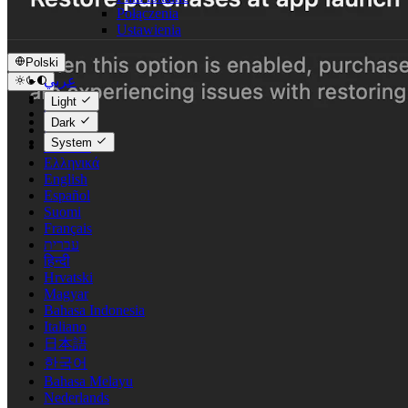
Połączenia
Ustawienia
Polski
عربي
Català
Light
Čeština
Dark
Dansk
System
Deutsch
Ελληνικά
English
Español
Suomi
Français
עברית
हिन्दी
Hrvatski
Magyar
Bahasa Indonesia
Italiano
日本語
한국어
Bahasa Melayu
Nederlands