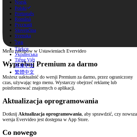
Norsk
Polski
Português
Română
Русский
Slovenčina
Svenska
ไทย
Türkçe
Menu zakupów w Ustawieniach Evervideo
Українська
Tiếng Việt
Wypróbuj Premium za darmo
简体中文
繁體中文
Możesz uaktualnić do wersji Premium za darmo, przez ograniczony
czas, używając tego menu. Wystarczy obejrzeć reklamę lub
poinformować znajomych o aplikacji.
Aktualizacja oprogramowania
Dotknij
Aktualizacja oprogramowania
, aby sprawdzić, czy nowsza
wersja Evervideo jest dostępna w App Store.
Co nowego