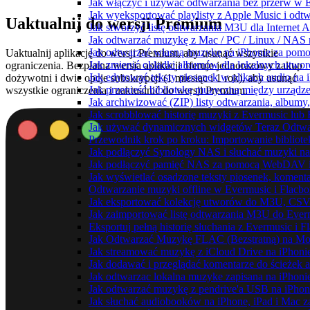
Jak włączyć i używać odtwarzania bez przerw w 
Jak wyeksportować playlisty z Apple Music i odt
Uaktualnij do wersji Premium
Jak stworzyć listę odtwarzania M3U dla Internet 
Jak odtwarzać muzykę z Mac / PC / Linux / NAS
Jak odtwarzać własną muzykę na iPhonie za pom
Uaktualnij aplikację do wersji Premium, aby usunąć wszystkie
Jak zmienić okładki albumów dla lokalnych utworó
ograniczenia. Bezpłatna wersja aplikacji oferuje jednorazowy zakup
Jak edytować teksty piosenek w plikach audio n
dożywotni i dwie opcje subskrypcji (1 miesiąc i 1 rok), aby usunąć
Jak przenieść bibliotekę muzyczną między urząd
wszystkie ograniczenia i uaktualnić do wersji Premium.
Jak archiwizować (ZIP) listy odtwarzania, albumy
Jak scrobblować historię muzyki z Evermusic lub 
Jak używać dynamicznych widgetów Teraz Odtwar
Przewodnik krok po kroku: Importowanie bibliote
Jak podłączyć Synology NAS i słuchać muzyki na
Jak podłączyć pamięć NAS za pomocą WebDAV i 
Jak wyświetlać osadzone teksty piosenek, komenta
Odtwarzanie muzyki offline w Evermusic i Flacbox
Jak eksportować kolekcję utworów do M3U, CSV
Jak zaimportować listę odtwarzania M3U do Ever
Eksportuj pełną historię słuchania z Evermusic i 
Jak Odtwarzać Muzykę FLAC (Bezstratną) na Mo
Jak streamować muzykę z iCloud Drive na iPhoni
Jak dodawać i przeglądać komentarze do ścieżek 
Jak odtwarzac lokalna muzyke zapisana na iPhoni
Jak odtwarzać muzykę z pendrive'a USB na iPhon
Jak słuchać audiobooków na iPhone, iPad i Mac 