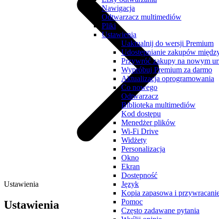
Nawigacja
Odtwarzacz multimediów
Pliki
Ustawienia
Uaktualnij do wersji Premium
Udostępnianie zakupów międz
Przywróć zakupy na nowym ur
Wypróbuj Premium za darmo
Aktualizacja oprogramowania
Co nowego
Odtwarzacz
Biblioteka multimediów
Kod dostępu
Menedżer plików
Wi-Fi Drive
Widżety
Personalizacja
Okno
Ekran
Dostępność
Ustawienia
Język
Kopia zapasowa i przywracani
Pomoc
Ustawienia
Często zadawane pytania