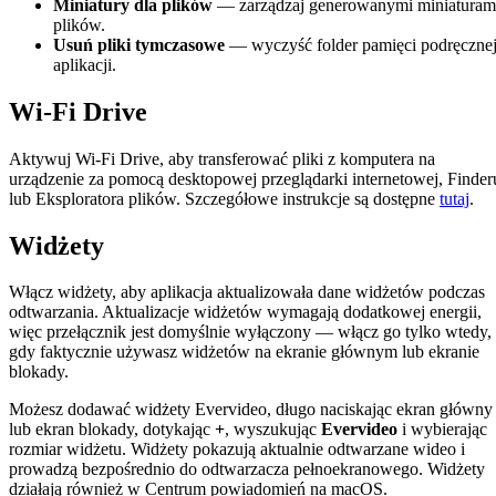
Miniatury dla plików
— zarządzaj generowanymi miniaturam
plików.
Usuń pliki tymczasowe
— wyczyść folder pamięci podręczne
aplikacji.
Wi-Fi Drive
Aktywuj Wi-Fi Drive, aby transferować pliki z komputera na
urządzenie za pomocą desktopowej przeglądarki internetowej, Finder
lub Eksploratora plików. Szczegółowe instrukcje są dostępne
tutaj
.
Widżety
Włącz widżety, aby aplikacja aktualizowała dane widżetów podczas
odtwarzania. Aktualizacje widżetów wymagają dodatkowej energii,
więc przełącznik jest domyślnie wyłączony — włącz go tylko wtedy,
gdy faktycznie używasz widżetów na ekranie głównym lub ekranie
blokady.
Możesz dodawać widżety Evervideo, długo naciskając ekran główny
lub ekran blokady, dotykając
+
, wyszukując
Evervideo
i wybierając
rozmiar widżetu. Widżety pokazują aktualnie odtwarzane wideo i
prowadzą bezpośrednio do odtwarzacza pełnoekranowego. Widżety
działają również w Centrum powiadomień na macOS.