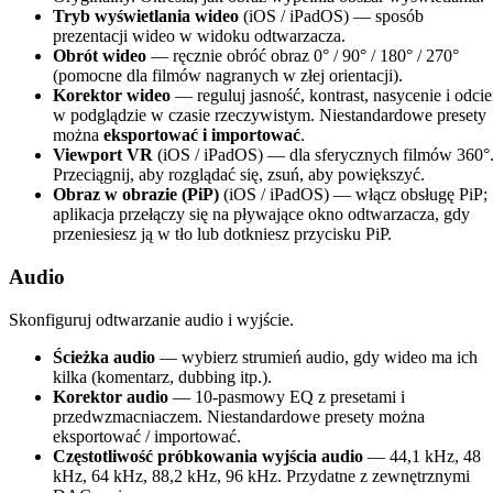
Tryb wyświetlania wideo
(iOS / iPadOS) — sposób
prezentacji wideo w widoku odtwarzacza.
Obrót wideo
— ręcznie obróć obraz 0° / 90° / 180° / 270°
(pomocne dla filmów nagranych w złej orientacji).
Korektor wideo
— reguluj jasność, kontrast, nasycenie i odci
w podglądzie w czasie rzeczywistym. Niestandardowe presety
można
eksportować i importować
.
Viewport VR
(iOS / iPadOS) — dla sferycznych filmów 360°
Przeciągnij, aby rozglądać się, zsuń, aby powiększyć.
Obraz w obrazie (PiP)
(iOS / iPadOS) — włącz obsługę PiP;
aplikacja przełączy się na pływające okno odtwarzacza, gdy
przeniesiesz ją w tło lub dotkniesz przycisku PiP.
Audio
Skonfiguruj odtwarzanie audio i wyjście.
Ścieżka audio
— wybierz strumień audio, gdy wideo ma ich
kilka (komentarz, dubbing itp.).
Korektor audio
— 10-pasmowy EQ z presetami i
przedwzmacniaczem. Niestandardowe presety można
eksportować / importować.
Częstotliwość próbkowania wyjścia audio
— 44,1 kHz, 48
kHz, 64 kHz, 88,2 kHz, 96 kHz. Przydatne z zewnętrznymi