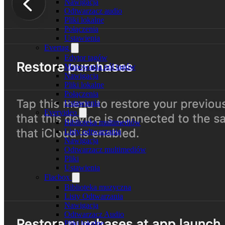
Nawigacja
Odtwarzacz audio
Pliki lokalne
Połączenia
Ustawienia
Evertag
Edytor tagów
Mapowania pól tagów
Nawigacja
Pliki lokalne
Połączenia
Ustawienia
Evervideo
Biblioteka multimediów
Listy odtwarzania
Nawigacja
Odtwarzacz multimediów
Pliki
Ustawienia
Flacbox
Biblioteka muzyczna
Listy Odtwarzania
Nawigacja
Odtwarzacz Audio
Pliki lokalne