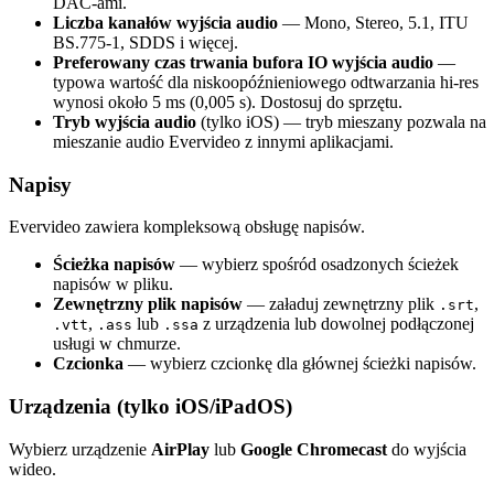
DAC-ami.
Liczba kanałów wyjścia audio
— Mono, Stereo, 5.1, ITU
BS.775-1, SDDS i więcej.
Preferowany czas trwania bufora IO wyjścia audio
—
typowa wartość dla niskoopóźnieniowego odtwarzania hi-res
wynosi około 5 ms (0,005 s). Dostosuj do sprzętu.
Tryb wyjścia audio
(tylko iOS) — tryb mieszany pozwala na
mieszanie audio Evervideo z innymi aplikacjami.
Napisy
Evervideo zawiera kompleksową obsługę napisów.
Ścieżka napisów
— wybierz spośród osadzonych ścieżek
napisów w pliku.
Zewnętrzny plik napisów
— załaduj zewnętrzny plik
,
.srt
,
lub
z urządzenia lub dowolnej podłączonej
.vtt
.ass
.ssa
usługi w chmurze.
Czcionka
— wybierz czcionkę dla głównej ścieżki napisów.
Urządzenia (tylko iOS/iPadOS)
Wybierz urządzenie
AirPlay
lub
Google Chromecast
do wyjścia
wideo.