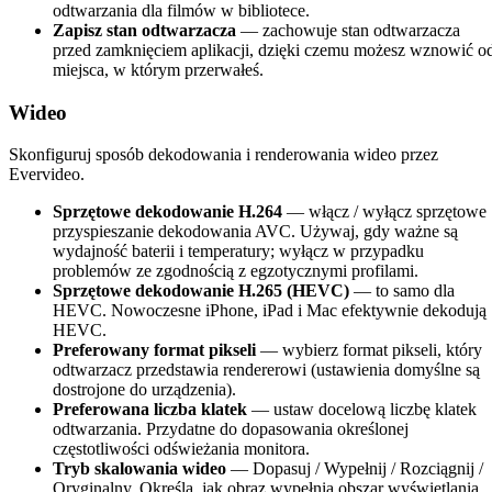
odtwarzania dla filmów w bibliotece.
Zapisz stan odtwarzacza
— zachowuje stan odtwarzacza
przed zamknięciem aplikacji, dzięki czemu możesz wznowić o
miejsca, w którym przerwałeś.
Wideo
Skonfiguruj sposób dekodowania i renderowania wideo przez
Evervideo.
Sprzętowe dekodowanie H.264
— włącz / wyłącz sprzętowe
przyspieszanie dekodowania AVC. Używaj, gdy ważne są
wydajność baterii i temperatury; wyłącz w przypadku
problemów ze zgodnością z egzotycznymi profilami.
Sprzętowe dekodowanie H.265 (HEVC)
— to samo dla
HEVC. Nowoczesne iPhone, iPad i Mac efektywnie dekodują
HEVC.
Preferowany format pikseli
— wybierz format pikseli, który
odtwarzacz przedstawia rendererowi (ustawienia domyślne są
dostrojone do urządzenia).
Preferowana liczba klatek
— ustaw docelową liczbę klatek
odtwarzania. Przydatne do dopasowania określonej
częstotliwości odświeżania monitora.
Tryb skalowania wideo
— Dopasuj / Wypełnij / Rozciągnij /
Oryginalny. Określa, jak obraz wypełnia obszar wyświetlania.