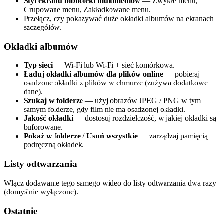
Styl ekranu biblioteki multimediów
— Zwykłe menu,
Grupowane menu, Zakładkowane menu.
Przełącz, czy pokazywać duże okładki albumów na ekranach
szczegółów.
Okładki albumów
Typ sieci
— Wi-Fi lub Wi-Fi + sieć komórkowa.
Ładuj okładki albumów dla plików online
— pobieraj
osadzone okładki z plików w chmurze (zużywa dodatkowe
dane).
Szukaj w folderze
— użyj obrazów JPEG / PNG w tym
samym folderze, gdy film nie ma osadzonej okładki.
Jakość okładki
— dostosuj rozdzielczość, w jakiej okładki są
buforowane.
Pokaż w folderze
/
Usuń wszystkie
— zarządzaj pamięcią
podręczną okładek.
Listy odtwarzania
Włącz dodawanie tego samego wideo do listy odtwarzania dwa razy
(domyślnie wyłączone).
Ostatnie