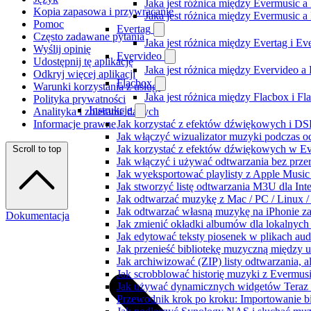
Jaka jest różnica między Evermusic a
Kopia zapasowa i przywracanie
Jaka jest różnica między Evermusic 
Pomoc
Evertag
Często zadawane pytania
Jaka jest różnica między Evertag i E
Wyślij opinię
Evervideo
Udostępnij tę aplikację
Jaka jest różnica między Evervideo 
Odkryj więcej aplikacji
Flacbox
Warunki korzystania z usługi
Jaka jest różnica między Flacbox i F
Polityka prywatności
Instrukcje
Analityka i zbieranie danych
Informacje prawne
Jak korzystać z efektów dźwiękowych i DSP
Jak włączyć wizualizator muzyki podczas o
Jak korzystać z efektów dźwiękowych w Ever
Scroll to top
Jak włączyć i używać odtwarzania bez prz
Jak wyeksportować playlisty z Apple Music
Jak stworzyć listę odtwarzania M3U dla Int
Jak odtwarzać muzykę z Mac / PC / Linux
Jak odtwarzać własną muzykę na iPhonie z
Dokumentacja
Jak zmienić okładki albumów dla lokalnych 
Jak edytować teksty piosenek w plikach a
Jak przenieść bibliotekę muzyczną między 
Jak archiwizować (ZIP) listy odtwarzania, 
Jak scrobblować historię muzyki z Evermusi
Jak używać dynamicznych widgetów Teraz 
Przewodnik krok po kroku: Importowanie bi