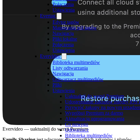
Połączenia
Ustawienia
Evertag
Edytor tagów
Mapowania pól tagów
Nawigacja
Pliki lokalne
Połączenia
Ustawienia
Evervideo
Biblioteka multimediów
Listy odtwarzania
Nawigacja
Odtwarzacz multimediów
Pliki
Ustawienia
Uaktualnij do wersji Premium
Udostępnianie zakupów między iOS 
Przywróć zakupy na nowym urządze
Wypróbuj Premium za darmo
Aktualizacja oprogramowania
Co nowego
Evervideo — uaktualnij do wersji Premium
Odtwarzacz
Biblioteka multimediów
Family Sharing
jest włączony dla wszystkich zakupów i planów,