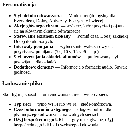
Personalizacja
Styl układu odtwarzacza
— Minimalny (domyślny dla
Evervideo), Dolny, Antyczny, Klasyczny i więcej.
Akcje głównego ekranu
— wybierz, które przyciski pojawiaj
się na głównym ekranie odtwarzacza.
Sterowanie ekranem blokady
— Pomiń czas, Dodaj zakładkę
Dodaj do ulubionych.
Interwały pomijania
— wybierz interwał czasowy dla
przycisków pomijania (5 s, 10 s, 15 s, 30 s itp.).
Styl przewijania okładek albumów
— preferowany styl
przewijania dla okładek.
Dodatkowe elementy
— Informacje o formacie audio, Suwak
głośności.
Ładowanie pliku
Skonfiguruj sposób strumieniowania danych wideo z sieci.
Typ sieci
— tylko Wi-Fi lub Wi-Fi + sieć komórkowa.
Czas buforowania wstępnego
— długość buforu dla
płynniejszego odtwarzania na wolnych sieciach.
Użyj bezpośredniego URL
— gdy obsługiwane, użyj
bezpośredniego URL dla szybszego ładowania.