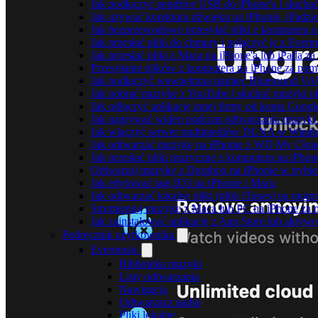
Jak podłączyć pendrive USB do iPhone'a i słuchać
Jak używać korektora dźwięku na iPhonie, iPadzi
Jak bezprzewodowo przesyłać pliki z komputera 
Jak przesłać pliki do chmury i połączyć je z Ever
Jak przesłać pliki z Maca na iPhone'a lub iPada z
Przesyłanie plików z komputera na iPhone za po
Jak podłączyć wewnętrzną pamięć Bluesound VAUL
Jak pobrać muzykę z YouTube i słuchać muzyki of
Jak odłączyć aplikację innej firmy od konta Googl
Jak nagrywać wideo podczas odtwarzania muzyki 
Jak włączyć serwer multimediów DLNA w Window
Jak odtwarzać muzykę na iPhonie z WD My Clo
Jak przesłać pliki muzyczne z komputera na iPho
Odtwarzaj muzykę z Dropbox na iPhonie w trybie 
Jak edytować tagi ID3 na iPhonie i Macu
Jak odtwarzać lokalne pliki (pliki iTunes) na moim
Strumieniuj muzykę z Maca lub PC na iPhone z
Jak zainstalować aplikację z App Store lub akty
Podręcznik użytkownika
Evermusic
Biblioteka muzyki
Listy odtwarzania
Nawigacja
Odtwarzacz audio
Pliki lokalne