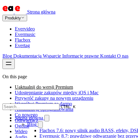
Strona główna
Produkty
Evervideo
Evermusic
Flacbox
Evertag
Blog
Dokumentacja
Wsparcie
Informacje prawne
Kontakt
O nas
On this page
Uaktualnij do wersji Premium
Udostępnianie zakupów między iOS i Mac
Przywróć zakupy na nowym urządzeniu
Wypróbuj Premium za darmo
CTRL K
Aktualizacja oprogramowania
Co nowego
Strona główna
Odtwarzacz
Blog
Ogólne
Flacbox 7.6: nowy silnik audio BASS, efekty, DS
Wideo
Evermusic 8.7: prawdziwe odtwarzanie bez przerw,
Audio