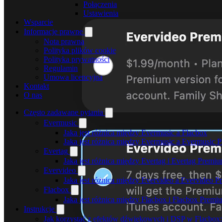
Połączenia
Ustawienia
Wsparcie
Informacje prawne
Nota prawna
Polityka plików cookie
Polityka prywatności
Regulamin
Umowa licencyjna
Kontakt
O nas
Często zadawane pytania
Evermusic
Jaka jest różnica między Evermusic a Flacbox
Jaka jest różnica między Evermusic a Evermusic 
Evertag
Jaka jest różnica między Evertag i Evertag Premi
Evervideo
Jaka jest różnica między Evervideo a Evervideo 
Flacbox
Jaka jest różnica między Flacbox i Flacbox Premi
Instrukcje
Jak korzystać z efektów dźwiękowych i DSP w Flacbox: 