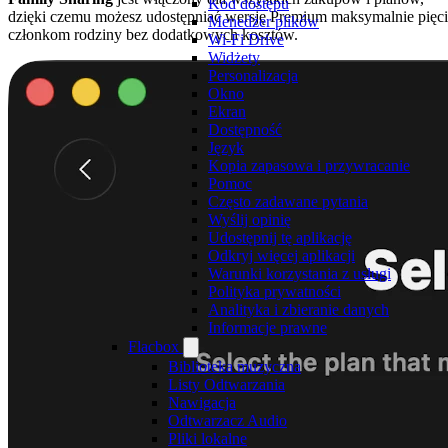
Kod dostępu
dzięki czemu możesz udostępniać wersję Premium maksymalnie pięc
Menedżer plików
członkom rodziny bez dodatkowych kosztów.
Wi-Fi Drive
Widżety
Personalizacja
Okno
Ekran
Dostępność
Język
Kopia zapasowa i przywracanie
Pomoc
Często zadawane pytania
Wyślij opinię
Udostępnij tę aplikację
Odkryj więcej aplikacji
Warunki korzystania z usługi
Polityka prywatności
Analityka i zbieranie danych
Informacje prawne
Flacbox
Biblioteka muzyczna
Listy Odtwarzania
Nawigacja
Odtwarzacz Audio
Pliki lokalne