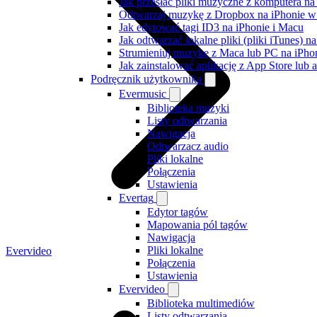
Jak przesłać pliki muzyczne z komputera n
Odtwarzaj muzykę z Dropbox na iPhonie w t
Jak edytować tagi ID3 na iPhonie i Macu
Jak odtwarzać lokalne pliki (pliki iTunes) 
Strumieniuj muzykę z Maca lub PC na iPh
Jak zainstalować aplikację z App Store lu
Podręcznik użytkownika
Evermusic
Biblioteka muzyki
Listy odtwarzania
Nawigacja
Odtwarzacz audio
Pliki lokalne
Połączenia
Ustawienia
Evertag
Edytor tagów
Mapowania pól tagów
Nawigacja
Pliki lokalne
Evervideo
Połączenia
Ustawienia
Evervideo
Biblioteka multimediów
Listy odtwarzania