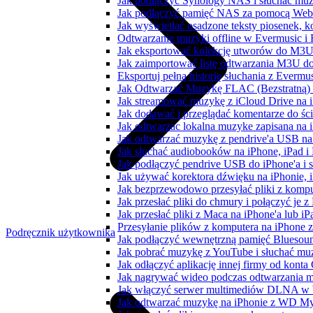
Jak podłączyć Synology NAS i słuchać muz
Jak podłączyć pamięć NAS za pomocą WebD
Jak wyświetlać osadzone teksty piosenek, k
Odtwarzanie muzyki offline w Evermusic i F
Jak eksportować kolekcję utworów do M3U
Jak zaimportować listę odtwarzania M3U do
Eksportuj pełną historię słuchania z Evermu
Jak Odtwarzać Muzykę FLAC (Bezstratną)
Jak streamować muzykę z iCloud Drive na 
Jak dodawać i przeglądać komentarze do śc
Jak odtwarzac lokalna muzyke zapisana na 
Jak odtwarzać muzykę z pendrive'a USB na
Jak słuchać audiobooków na iPhone, iPad 
Jak podłączyć pendrive USB do iPhone'a i s
Jak używać korektora dźwięku na iPhonie, 
Jak bezprzewodowo przesyłać pliki z komp
Jak przesłać pliki do chmury i połączyć je 
Jak przesłać pliki z Maca na iPhone'a lub i
Przesyłanie plików z komputera na iPhone
Podręcznik użytkownika
Jak podłączyć wewnętrzną pamięć Bluesoun
Jak pobrać muzykę z YouTube i słuchać muz
Jak odłączyć aplikację innej firmy od konta
Jak nagrywać wideo podczas odtwarzania m
Jak włączyć serwer multimediów DLNA w 
Jak odtwarzać muzykę na iPhonie z WD 