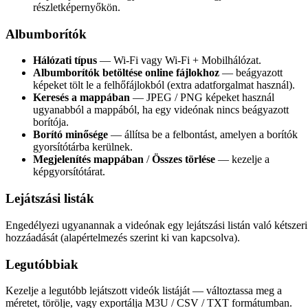
részletképernyőkön.
Albumborítók
Hálózati típus
— Wi-Fi vagy Wi-Fi + Mobilhálózat.
Albumborítók betöltése online fájlokhoz
— beágyazott
képeket tölt le a felhőfájlokból (extra adatforgalmat használ).
Keresés a mappában
— JPEG / PNG képeket használ
ugyanabból a mappából, ha egy videónak nincs beágyazott
borítója.
Borító minősége
— állítsa be a felbontást, amelyen a borítók
gyorsítótárba kerülnek.
Megjelenítés mappában
/
Összes törlése
— kezelje a
képgyorsítótárat.
Lejátszási listák
Engedélyezi ugyanannak a videónak egy lejátszási listán való kétszeri
hozzáadását (alapértelmezés szerint ki van kapcsolva).
Legutóbbiak
Kezelje a legutóbb lejátszott videók listáját — változtassa meg a
méretet, törölje, vagy exportálja M3U / CSV / TXT formátumban.