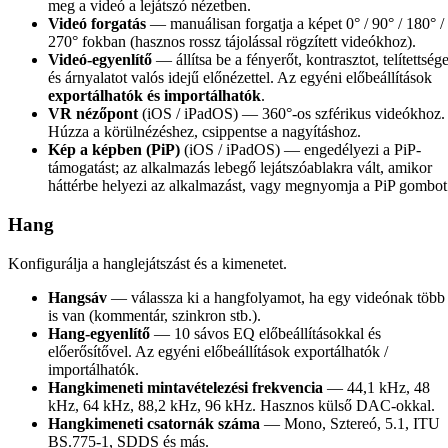
meg a videó a lejátszó nézetben.
Videó forgatás
— manuálisan forgatja a képet 0° / 90° / 180° /
270° fokban (hasznos rossz tájolással rögzített videókhoz).
Videó-egyenlítő
— állítsa be a fényerőt, kontrasztot, telítettsége
és árnyalatot valós idejű előnézettel. Az egyéni előbeállítások
exportálhatók és importálhatók
.
VR nézőpont
(iOS / iPadOS) — 360°-os szférikus videókhoz.
Húzza a körülnézéshez, csippentse a nagyításhoz.
Kép a képben (PiP)
(iOS / iPadOS) — engedélyezi a PiP-
támogatást; az alkalmazás lebegő lejátszóablakra vált, amikor
háttérbe helyezi az alkalmazást, vagy megnyomja a PiP gombot
Hang
Konfigurálja a hanglejátszást és a kimenetet.
Hangsáv
— válassza ki a hangfolyamot, ha egy videónak több
is van (kommentár, szinkron stb.).
Hang-egyenlítő
— 10 sávos EQ előbeállításokkal és
előerősítővel. Az egyéni előbeállítások exportálhatók /
importálhatók.
Hangkimeneti mintavételezési frekvencia
— 44,1 kHz, 48
kHz, 64 kHz, 88,2 kHz, 96 kHz. Hasznos külső DAC-okkal.
Hangkimeneti csatornák száma
— Mono, Sztereó, 5.1, ITU
BS.775-1, SDDS és más.