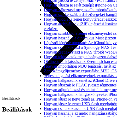
Hogyan játssza le zenéjét Mac / PC / Linu
Hogyan játssza le saját zenéjét iPhone-on C
Hogyan változtasd meg az albumborítókat hel
Hogyan szerkesszük a dalszövegeket hang
Hogyan vidd át a zenei könyvtáradat eszköz
Hogyan archiváljunk (ZIP) lejátszási listák
eszközre
Hogyan scrobbold a zenei előzményeidet az
Hogyan használja a dinamikus Most játszot
Lépésről lépésre útmutató: Az iCloud könyv
Hogyan csatlakoztasd a Synology NAS-t és 
Hogyan csatlakoztasd a NAS tárolót WebDA
Hogyan tekinthetők meg a beágyazott dals
Offline zene lejátszása az Evermusicban és a
Hogyan importáljon M3U lejátszási listát a
Zeneszámgyűjtemény exportálása M3U, CS
Teljes hallgatási előzményeinek exportálása
Hogyan hallgassunk zenét az iCloud Drive-
Hogyan játsszak le FLAC (veszteségmentes
Hogyan adjunk hozzá és tekintsünk meg meg
Hogyan hallgassunk hangoskönyveket iPhon
Beállítások
Hogyan játssz le helyi zenét az iPhone-on 
Hogyan játssz le zenét USB flash meghajtór
Beállítások
Hogyan csatlakoztassunk USB flash meghajtót
Hogyan használja az audio hangszínszabály