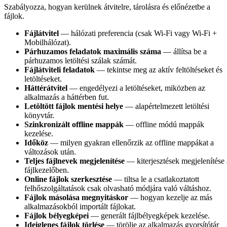
Szabályozza, hogyan kerülnek átvitelre, tárolásra és előnézetbe a
fájlok.
Fájlátvitel
— hálózati preferencia (csak Wi-Fi vagy Wi-Fi +
Mobilhálózat).
Párhuzamos feladatok maximális száma
— állítsa be a
párhuzamos letöltési szálak számát.
Fájlátviteli feladatok
— tekintse meg az aktív feltöltéseket és
letöltéseket.
Háttérátvitel
— engedélyezi a letöltéseket, miközben az
alkalmazás a háttérben fut.
Letöltött fájlok mentési helye
— alapértelmezett letöltési
könyvtár.
Szinkronizált offline mappák
— offline módú mappák
kezelése.
Időköz
— milyen gyakran ellenőrzik az offline mappákat a
változások után.
Teljes fájlnevek megjelenítése
— kiterjesztések megjelenítése 
fájlkezelőben.
Online fájlok szerkesztése
— tiltsa le a csatlakoztatott
felhőszolgáltatások csak olvasható módjára való váltáshoz.
Fájlok másolása megnyitáskor
— hogyan kezelje az más
alkalmazásokból importált fájlokat.
Fájlok bélyegképei
— generált fájlbélyegképek kezelése.
Ideiglenes fájlok törlése
— törölje az alkalmazás gyorsítótár