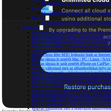
Mi a különbség az Evertag és az Evertag P
Evervideo
Mi a különbség az Evervideo és az Evervid
Flacbox
Mi a különbség a Flacbox és a Flacbox Pre
Útmutatók
Hangeffektek és DSP használata a Flacboxban: kom
Hogyan kapcsold be a zenei vizualizálót zenehall
Hogyan használd a hangeffekteket az Evermusicban:
Hogyan kapcsold be és használd a szünetmentes le
Apple Music lejátszási listák exportálása és lejá
Hogyan hozz létre M3U lejátszási listát az Intern
Hogyan játssza le zenéjét Mac / PC / Linux / NA
Hogyan játssza le saját zenéjét iPhone-on CarPlay 
Hogyan változtasd meg az albumborítókat helyi zen
Hogyan szerkesszük a dalszövegeket hangfájlok
Hogyan vidd át a zenei könyvtáradat eszközök köz
Hogyan archiváljunk (ZIP) lejátszási listákat, al
Hogyan scrobbold a zenei előzményeidet az Everm
Hogyan használja a dinamikus Most játszott widg
Lépésről lépésre útmutató: Az iCloud könyvtár im
Hogyan csatlakoztasd a Synology NAS-t és hallga
Hogyan csatlakoztasd a NAS tárolót WebDAV segí
Hogyan tekinthetők meg a beágyazott dalszövege