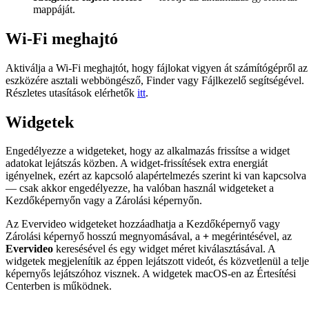
mappáját.
Wi-Fi meghajtó
Aktiválja a Wi-Fi meghajtót, hogy fájlokat vigyen át számítógépről az
eszközére asztali webböngésző, Finder vagy Fájlkezelő segítségével.
Részletes utasítások elérhetők
itt
.
Widgetek
Engedélyezze a widgeteket, hogy az alkalmazás frissítse a widget
adatokat lejátszás közben. A widget-frissítések extra energiát
igényelnek, ezért az kapcsoló alapértelmezés szerint ki van kapcsolva
— csak akkor engedélyezze, ha valóban használ widgeteket a
Kezdőképernyőn vagy a Zárolási képernyőn.
Az Evervideo widgeteket hozzáadhatja a Kezdőképernyő vagy
Zárolási képernyő hosszú megnyomásával, a
+
megérintésével, az
Evervideo
keresésével és egy widget méret kiválasztásával. A
widgetek megjelenítik az éppen lejátszott videót, és közvetlenül a telje
képernyős lejátszóhoz visznek. A widgetek macOS-en az Értesítési
Centerben is működnek.