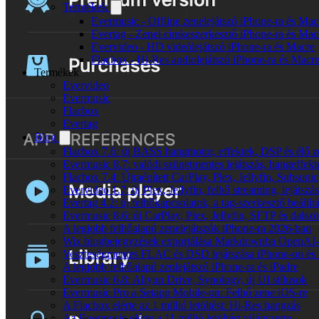
Termékek
Evermusic - Offline zenelejátszó iPhone-ra és Mac
Evertag - Zenei címkeszerkesztő iPhone-ra és Mac
Evervideo - HD videólejátszó iPhone-ra és Macre
Flacbox - Hi-Res audiolejátszó iPhone-ra és Macr
Termékek
Evervideo
Evermusic
Flacbox
Evertag
Blog
Flacbox 7.6: új BASS hangmotor, effektek, DSP és élő ze
Evermusic 8.7: valódi szünetmentes lejátszás, hangeffekt
Flacbox 7.4: Újraépített CarPlay, Plex, Jellyfin, Subso
Evervideo 1.7: új Plex, Jellyfin, felhő streaming, lejátszá
Evertag 4.2: új felhőkapcsolatok, a tag-szerkesztő beállí
Evermusic 8.6: új CarPlay, Plex, Jellyfin, SFTP és dals
A legjobb felhőalapú zenelejátszók iPhone-ra 2026-ban
Wix blogbejegyzések exportálása Markdownba OpenAI-
Veszteségmentes FLAC és DSD lejátszása iPhone-on és 
A legjobb felhőalapú zenlejátszó iPhone-ra és iPadre
Evermusic 6.8: Aliyun Drive, Synology, új UI stílusok
Evermusic Pro a Setapp Mobile-on: Felhő zene iOS-re
A Flacbox elérte az 1 millió letöltést: Hi-Res hangzás
Az Evermusic elérte a 11 millió letöltést világszerte