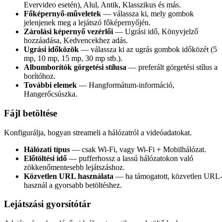
Evervideo esetén), Alul, Antik, Klasszikus és más.
Főképernyő-műveletek
— válassza ki, mely gombok
jelenjenek meg a lejátszó főképernyőjén.
Zárolási képernyő vezérlői
— Ugrási idő, Könyvjelző
hozzáadása, Kedvencekhez adás.
Ugrási időközök
— válassza ki az ugrás gombok időközét (5
mp, 10 mp, 15 mp, 30 mp stb.).
Albumborítók görgetési stílusa
— preferált görgetési stílus a
borítóhoz.
További elemek
— Hangformátum-információ,
Hangerőcsúszka.
Fájl betöltése
Konfigurálja, hogyan streameli a hálózatról a videóadatokat.
Hálózati típus
— csak Wi-Fi, vagy Wi-Fi + Mobilhálózat.
Előtöltési idő
— pufferhossz a lassú hálózatokon való
zökkenőmentesebb lejátszáshoz.
Közvetlen URL használata
— ha támogatott, közvetlen URL-
használ a gyorsabb betöltéshez.
Lejátszási gyorsítótár