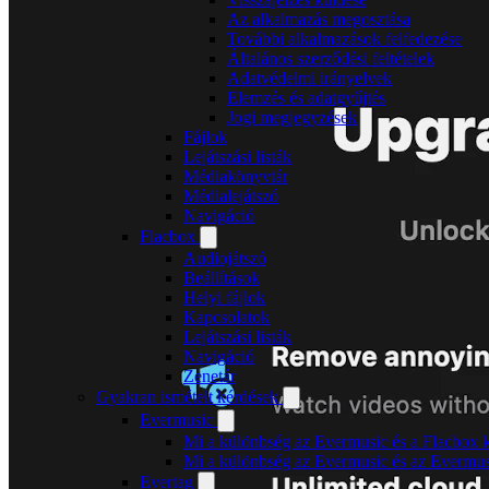
Az alkalmazás megosztása
További alkalmazások felfedezése
Általános szerződési feltételek
Adatvédelmi irányelvek
Elemzés és adatgyűjtés
Jogi megjegyzések
Fájlok
Lejátszási listák
Médiakönyvtár
Médialejátszó
Navigáció
Flacbox
Audiojátszó
Beállítások
Helyi fájlok
Kapcsolatok
Lejátszási listák
Navigáció
Zenetár
Gyakran ismételt kérdések
Evermusic
Mi a különbség az Evermusic és a Flacbox k
Mi a különbség az Evermusic és az Evermu
Evertag