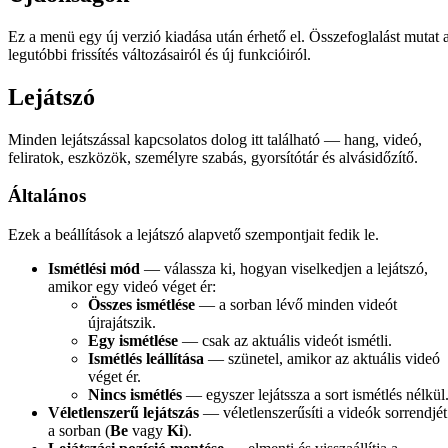
Ez a menü egy új verzió kiadása után érhető el. Összefoglalást mutat 
legutóbbi frissítés változásairól és új funkcióiról.
Lejátszó
Minden lejátszással kapcsolatos dolog itt található — hang, videó,
feliratok, eszközök, személyre szabás, gyorsítótár és alvásidőzítő.
Általános
Ezek a beállítások a lejátszó alapvető szempontjait fedik le.
Ismétlési mód
— válassza ki, hogyan viselkedjen a lejátszó,
amikor egy videó véget ér:
Összes ismétlése
— a sorban lévő minden videót
újrajátszik.
Egy ismétlése
— csak az aktuális videót ismétli.
Ismétlés leállítása
— szünetel, amikor az aktuális videó
véget ér.
Nincs ismétlés
— egyszer lejátssza a sort ismétlés nélkül
Véletlenszerű lejátszás
— véletlenszerűsíti a videók sorrendjét
a sorban (
Be
vagy
Ki
).