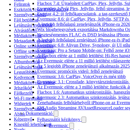
Flacbox 7.4: Újraépített CarPlay, Plex, Jellyfin,
Feliratok
Evervideo 1.7: új Plex, Jellyfin, felhő streaming, l
Eszközök (csak iOS/iPadOS)
Evertag 4.2: új felhőkapcsolatok, a tag-szerkesztő 
Személyre szabás
Evermusic 8.6: új CarPlay, Plex, Jellyfin, SFTP é
Fájl betöltése
A legjobb felhőalapú zenelejátszók iPhone-ra 202
Lejátszási gyorsítótár
Wix blogbejegyzések exportálása Markdownba O
Alvásidőzítő
Veszteségmentes FLAC és DSD lejátszása iPhone-
Médiakönyvtár
A legjobb felhőalapú zenlejátszó iPhone-ra és iPad
Metaadatok olvasása
Evermusic 6.8: Aliyun Drive, Synology, új UI stíl
Online szinkronizálás
Evermusic Pro a Setapp Mobile-on: Felhő zene iO
Offline szinkronizálás
A Flacbox elérte az 1 millió letöltést: Hi-Res hang
Személyre szabás
Az Evermusic elérte a 11 millió letöltést világszert
Albumborítók
Az 5 legjobb iPhone zenelejátszó alkalmazás 202
Lejátszási listák
Evermusic promóciós videó: felhő zenelejátszó
Legutóbbiak
Evermusic 3.6: CarPlay, VoiceOver és még több
Kedvencek
Evermusic 3.1: Crossfade, könyvtárszinkronizálás 
Médiakönyvtár törlése
Az Evermusic elérte a 3 millió letöltést: funkciók á
Jelszókód
Flacbox 1.6: Automatikus szinkronizálás, hangsz
Fájlkezelő
Evermusic 2.3: Automatikus szinkronizálás, lejátsz
Wi-Fi meghajtó
Zenehallgatás felhőtárhelyről iPhone-on az Everm
Widgetek
iOS Audio Streaming AVAssetResourceLoader seg
Személyre szabás
Dokumentáció
Ablak
Képernyő
Felhasználói kézikönyv
Kisegítő lehetőségek
Evermusic
Nyelv