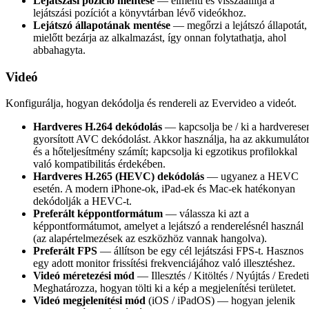
Lejátszási pozíció mentése
— elmenti és visszaállítja a
lejátszási pozíciót a könyvtárban lévő videókhoz.
Lejátszó állapotának mentése
— megőrzi a lejátszó állapotát,
mielőtt bezárja az alkalmazást, így onnan folytathatja, ahol
abbahagyta.
Videó
Konfigurálja, hogyan dekódolja és rendereli az Evervideo a videót.
Hardveres H.264 dekódolás
— kapcsolja be / ki a hardverese
gyorsított AVC dekódolást. Akkor használja, ha az akkumuláto
és a hőteljesítmény számít; kapcsolja ki egzotikus profilokkal
való kompatibilitás érdekében.
Hardveres H.265 (HEVC) dekódolás
— ugyanez a HEVC
esetén. A modern iPhone-ok, iPad-ek és Mac-ek hatékonyan
dekódolják a HEVC-t.
Preferált képpontformátum
— válassza ki azt a
képpontformátumot, amelyet a lejátszó a renderelésnél használ
(az alapértelmezések az eszközhöz vannak hangolva).
Preferált FPS
— állítson be egy cél lejátszási FPS-t. Hasznos
egy adott monitor frissítési frekvenciájához való illesztéshez.
Videó méretezési mód
— Illesztés / Kitöltés / Nyújtás / Eredeti
Meghatározza, hogyan tölti ki a kép a megjelenítési területet.
Videó megjelenítési mód
(iOS / iPadOS) — hogyan jelenik