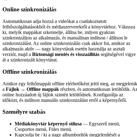
Online szinkronizálás
Automatikusan adja hozzá a videókat a csatlakoztatott
felhőszolgáltatásokból és médiaszerverekről a könyvtárhoz. Válassza
ki, melyik mappákat szkennelje, állítsa be, milyen gyakran
szinkronizáljon az alkalmazás, és manuálisan indítson / állítson le
szinkronizálást. Az online szinkronizálás csak akkor fut, amikor az
alkalmazás aktív — nagy könyvtárak esetén használja az asztali
verziót, majd a
Biztonsági mentés és visszaállítás
segítségével vigye
át a szinkronizált könyvtárat.
Offline szinkronizálás
Amikor egy felhőmappát offline elérhetőként jelöl meg, az megjeleni
a
Fájlok → Offline mappák
részben, és automatikusan letöltődik. A
online hozzáadott új fájlok szintén letöltődnek. Konfigurálja az
időközt, és indítson manuális szinkronizálást erről a képernyőről.
Személyre szabás
Médiakönyvtár képernyő stílusa
— Egyszerű menü,
Csoportos menü, Füles menü.
Kapcsolja be / ki a nagy albumborítók megjelenítését a