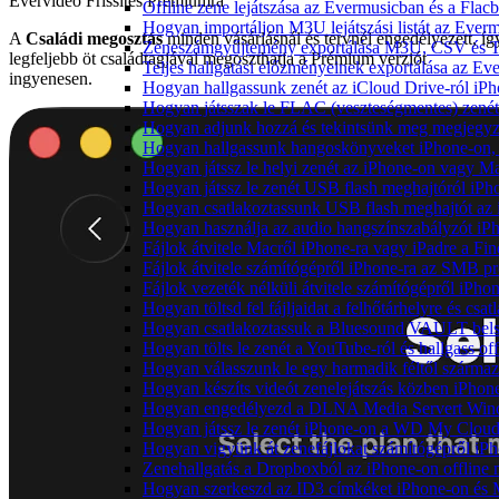
Evervideo Frissítés Prémiumra
Offline zene lejátszása az Evermusicban és a Flacb
Hogyan importáljon M3U lejátszási listát az Ever
A
Családi megosztás
minden vásárlásnál és tervnél engedélyezett, íg
Zeneszámgyűjtemény exportálása M3U, CSV és T
legfeljebb öt családtagjával megoszthatja a Prémium verziót
Teljes hallgatási előzményeinek exportálása az Ev
ingyenesen.
Hogyan hallgassunk zenét az iCloud Drive-ról iP
Hogyan játsszak le FLAC (veszteségmentes) zené
Hogyan adjunk hozzá és tekintsünk meg megjegyzé
Hogyan hallgassunk hangoskönyveket iPhone-on, 
Hogyan játssz le helyi zenét az iPhone-on vagy M
Hogyan játssz le zenét USB flash meghajtóról iPh
Hogyan csatlakoztassunk USB flash meghajtót az iP
Hogyan használja az audio hangszínszabályzót iP
Fájlok átvitele Macről iPhone-ra vagy iPadre a Fin
Fájlok átvitele számítógépről iPhone-ra az SMB pr
Fájlok vezeték nélküli átvitele számítógépről iPho
Hogyan töltsd fel fájljaidat a felhőtárhelyre és c
Hogyan csatlakoztassuk a Bluesound VAULT belső 
Hogyan tölts le zenét a YouTube-ról és hallgass of
Hogyan válasszunk le egy harmadik féltől származ
Hogyan készíts videót zenelejátszás közben iPhon
Hogyan engedélyezd a DLNA Media Servert Window
Hogyan játssz le zenét iPhone-on a WD My Clou
Hogyan vigyünk át zenefájlokat számítógépről iPh
Zenehallgatás a Dropboxból az iPhone-on offline
Hogyan szerkeszd az ID3 címkéket iPhone-on és