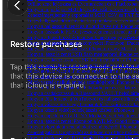
Offline zene lejátszása az Evermusicban és a Flacboxban: 
Hogyan importáljon M3U lejátszási listát az Evermusicb
Zeneszámgyűjtemény exportálása M3U, CSV és TXT for
Teljes hallgatási előzményeinek exportálása az Evermusi
Hogyan hallgassunk zenét az iCloud Drive-ról iPhone-
Hogyan játsszak le FLAC (veszteségmentes) zenét az i
Hogyan adjunk hozzá és tekintsünk meg megjegyzéseket
Hogyan hallgassunk hangoskönyveket iPhone-on, iPaden
Hogyan játssz le helyi zenét az iPhone-on vagy Mac-en
Hogyan játssz le zenét USB flash meghajtóról iPhone-on
Hogyan csatlakoztassunk USB flash meghajtót az iPhone-h
Hogyan használja az audio hangszínszabályzót iPhone-o
Fájlok átvitele Macről iPhone-ra vagy iPadre a Finder se
Fájlok átvitele számítógépről iPhone-ra az SMB protokol
Fájlok vezeték nélküli átvitele számítógépről iPhone-ra 
Hogyan töltsd fel fájljaidat a felhőtárhelyre és csatlak
Hogyan csatlakoztassuk a Bluesound VAULT belső tárhe
Hogyan tölts le zenét a YouTube-ról és hallgass offline 
Hogyan válasszunk le egy harmadik féltől származó alka
Hogyan készíts videót zenelejátszás közben iPhone-on
Hogyan engedélyezd a DLNA Media Servert Windows 10-e
Hogyan játssz le zenét iPhone-on a WD My Cloud Home
Hogyan vigyünk át zenefájlokat számítógépről iPhone-ra 
Zenehallgatás a Dropboxból az iPhone-on offline módba
Hogyan szerkeszd az ID3 címkéket iPhone-on és Mac-e