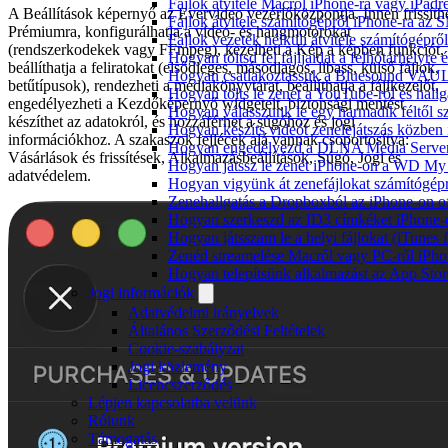
Fájlok átvitele Macről iPhone-ra vagy iPadre
A Beállítások képernyő az Evervideo vezérlőközpontja. Innen frissíth
Fájlok átvitele számítógépről iPhone-ra az 
Prémiumra, konfigurálhatja a videó- és hangmotorokat
Fájlok vezeték nélküli átvitele számítógéprő
(rendszerkodekek vagy FFmpeg), kezelheti a Kép a képben funkciót,
Hogyan töltsd fel fájljaidat a felhőtárhelyr
beállíthatja a feliratokat (elsődleges, másodlagos, libass, külső fájlok,
Hogyan csatlakoztassuk a Bluesound VAULT 
betűtípusok), rendezheti a médiakönyvtárat, beállíthatja a fájlkezelőt,
Hogyan tölts le zenét a YouTube-ról és hallg
engedélyezheti a Kezdőképernyő widgeteit, biztonsági mentést
Hogyan válasszunk le egy harmadik féltől s
készíthet az adatokról, és hozzáférhet a súgóhoz és jogi
Hogyan készíts videót zenelejátszás közben
információkhoz. A szakaszok fejlécek alá vannak csoportosítva:
Hogyan engedélyezd a DLNA Media Servert 
Vásárlások és frissítések, Alkalmazásbeállítások, Súgó, Jogi és
Hogyan játssz le zenét iPhone-on a WD M
adatvédelem.
Hogyan vigyünk át zenefájlokat számítógépr
Zenehallgatás a Dropboxból az iPhone-on o
Hogyan szerkeszd az ID3 címkéket iPhone-
Hogyan játsszam le a helyi fájlokat (iTunes
Zenéd streamelése Macről vagy PC-ről iPho
Hogyan telepítsünk alkalmazást az App Store
Jogi információk
Adatvédelmi irányelvek
Általános Szerződési Feltételek
Cookie-szabályzat
Jogi közlemény
Licencszerződés
Lépjen kapcsolatba velünk
Rólunk
Támogatás