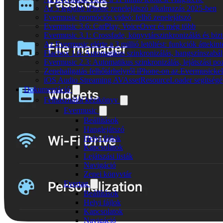
Az 5 legjobb iPhone zenelejátszó alkalmazás 2025-ben
Evermusic promóciós videó: felhő zenelejátszó
Evermusic 3.6: CarPlay, VoiceOver és még több
Evermusic 3.1: Crossfade, könyvtárszinkronizálás és biz
Az Evermusic elérte a 3 millió letöltést: funkciók áttekint
Flacbox 1.6: Automatikus szinkronizálás, hangszínszab
Evermusic 2.3: Automatikus szinkronizálás, lejátszási po
Zenehallgatás felhőtárhelyről iPhone-on az Evermusickel
iOS Audio Streaming AVAssetResourceLoader segítségé
Dokumentáció
Felhasználói kézikönyv
Evermusic
Beállítások
Hanglejátszó
Helyi fájlok
Kapcsolatok
Lejátszási listák
Navigáció
Zenei könyvtár
Evertag
Beállítások
Helyi fájlok
Kapcsolatok
Navigáció