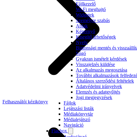
Fájlkezelő
Wi-Fi meghajtó
Widgetek
Személyre szabás
Ablak
Képernyő
Kisegítő lehetőségek
Nyelv
Biztonsági mentés és visszaállít
Súgó
Gyakran ismételt kérdések
Visszajelzés küldése
Az alkalmazás megosztása
További alkalmazások felfedez
Általános szerződési feltételek
Adatvédelmi irányelvek
Elemzés és adatgyűjtés
Jogi megjegyzések
Felhasználói kézikönyv
Fájlok
Lejátszási listák
Médiakönyvtár
Médialejátszó
Navigáció
Flacbox
Audiojátszó