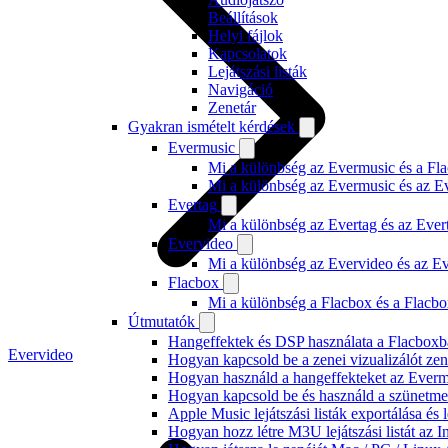
Beállítások
Helyi fájlok
Kapcsolatok
Lejátszási listák
Navigáció
Zenetár
Gyakran ismételt kérdések
Evermusic
Mi a különbség az Evermusic és a Fla
Mi a különbség az Evermusic és az E
Evertag
Mi a különbség az Evertag és az Eve
Evervideo
Mi a különbség az Evervideo és az E
Flacbox
Mi a különbség a Flacbox és a Flacb
Útmutatók
Hangeffektek és DSP használata a Flacboxba
Evervideo
Hogyan kapcsold be a zenei vizualizálót ze
Hogyan használd a hangeffekteket az Evermus
Hogyan kapcsold be és használd a szünetmen
Apple Music lejátszási listák exportálása é
Hogyan hozz létre M3U lejátszási listát az 