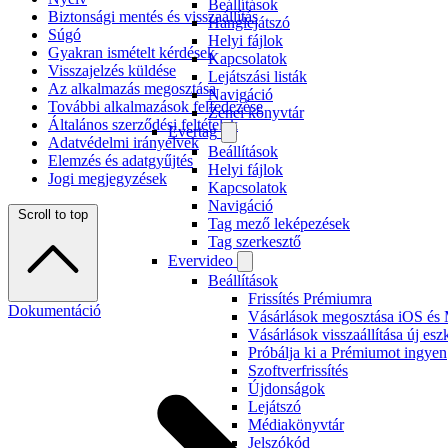
Beállítások
Biztonsági mentés és visszaállítás
Hanglejátszó
Súgó
Helyi fájlok
Gyakran ismételt kérdések
Kapcsolatok
Visszajelzés küldése
Lejátszási listák
Az alkalmazás megosztása
Navigáció
További alkalmazások felfedezése
Zenei könyvtár
Általános szerződési feltételek
Evertag
Adatvédelmi irányelvek
Beállítások
Elemzés és adatgyűjtés
Helyi fájlok
Jogi megjegyzések
Kapcsolatok
Navigáció
Scroll to top
Tag mező leképezések
Tag szerkesztő
Evervideo
Beállítások
Frissítés Prémiumra
Dokumentáció
Vásárlások megosztása iOS és 
Vásárlások visszaállítása új es
Próbálja ki a Prémiumot ingyen
Szoftverfrissítés
Újdonságok
Lejátszó
Médiakönyvtár
Jelszókód