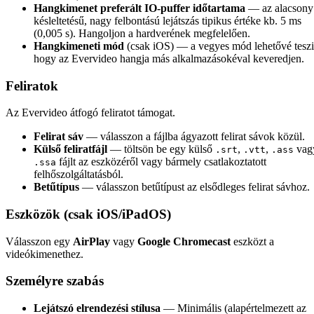
Hangkimenet preferált IO-puffer időtartama
— az alacsony
késleltetésű, nagy felbontású lejátszás tipikus értéke kb. 5 ms
(0,005 s). Hangoljon a hardverének megfelelően.
Hangkimeneti mód
(csak iOS) — a vegyes mód lehetővé teszi
hogy az Evervideo hangja más alkalmazásokéval keveredjen.
Feliratok
Az Evervideo átfogó feliratot támogat.
Felirat sáv
— válasszon a fájlba ágyazott felirat sávok közül.
Külső feliratfájl
— töltsön be egy külső
,
,
vag
.srt
.vtt
.ass
fájlt az eszközéről vagy bármely csatlakoztatott
.ssa
felhőszolgáltatásból.
Betűtípus
— válasszon betűtípust az elsődleges felirat sávhoz.
Eszközök (csak iOS/iPadOS)
Válasszon egy
AirPlay
vagy
Google Chromecast
eszközt a
videókimenethez.
Személyre szabás
Lejátszó elrendezési stílusa
— Minimális (alapértelmezett az