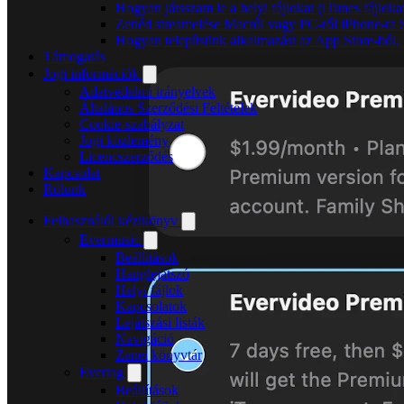
Hogyan játsszam le a helyi fájlokat (iTunes fájlok
Zenéd streamelése Macről vagy PC-ről iPhone-ra
Hogyan telepítsünk alkalmazást az App Store-ból, 
Támogatás
Jogi információk
Adatvédelmi irányelvek
Általános Szerződési Feltételek
Cookie-szabályzat
Jogi közlemény
Licencszerződés
Kapcsolat
Rólunk
Felhasználói kézikönyv
Evermusic
Beállítások
Hanglejátszó
Helyi fájlok
Kapcsolatok
Lejátszási listák
Navigáció
Zenei könyvtár
Evertag
Beállítások