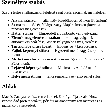
Személyre szabás
Szabja testre a felhasználói felületet saját preferenciáinak megfelelően
Alkalmazásikon
— alternatív Kezdőképernyő-ikon (Prémium)
Színséma
— Sötét, Világos vagy Alapértelmezett (követi a
rendszer megjelenését).
Háttér stílusa
— Elmosódott albumborító vagy egyszínű.
Elemek megjelenése a listában
— sor magasságának
automatikus beállítása; kisebb bélyegképek megjelenítése.
Tartalom betöltési korlát
— lapozás be- / kikapcsolása.
Fájlok képernyő stílusa
— Egyszerű menü vagy Csoportos
menü.
Médiakönyvtár képernyő stílusa
— Egyszerű / Csoportos /
Füles menü.
Lejátszó képernyő stílusa
— Minimális / Alul / Antik /
Klasszikus.
Helyi menü stílusa
— rendszermenü vagy alsó panel stílus.
Ablak
Mac és Catalyst rendszeren érhető el. Konfigurálja az ablakhoz
kapcsolódó preferenciákat, például az alapértelmezett méretet és az
indításkori viselkedést.