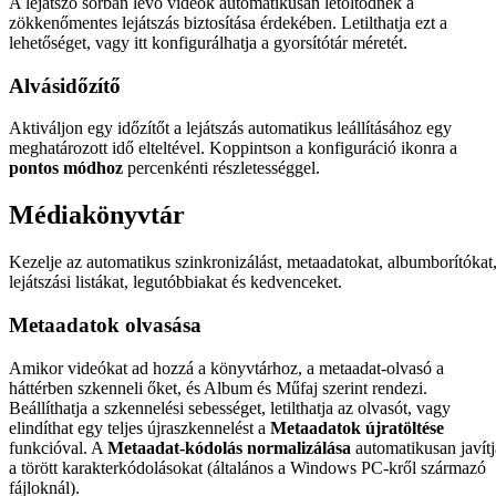
A lejátszó sorban lévő videók automatikusan letöltődnek a
zökkenőmentes lejátszás biztosítása érdekében. Letilthatja ezt a
lehetőséget, vagy itt konfigurálhatja a gyorsítótár méretét.
Alvásidőzítő
Aktiváljon egy időzítőt a lejátszás automatikus leállításához egy
meghatározott idő elteltével. Koppintson a konfiguráció ikonra a
pontos módhoz
percenkénti részletességgel.
Médiakönyvtár
Kezelje az automatikus szinkronizálást, metaadatokat, albumborítókat
lejátszási listákat, legutóbbiakat és kedvenceket.
Metaadatok olvasása
Amikor videókat ad hozzá a könyvtárhoz, a metaadat-olvasó a
háttérben szkenneli őket, és Album és Műfaj szerint rendezi.
Beállíthatja a szkennelési sebességet, letilthatja az olvasót, vagy
elindíthat egy teljes újraszkennelést a
Metaadatok újratöltése
funkcióval. A
Metaadat-kódolás normalizálása
automatikusan javítj
a törött karakterkódolásokat (általános a Windows PC-kről származó
fájloknál).