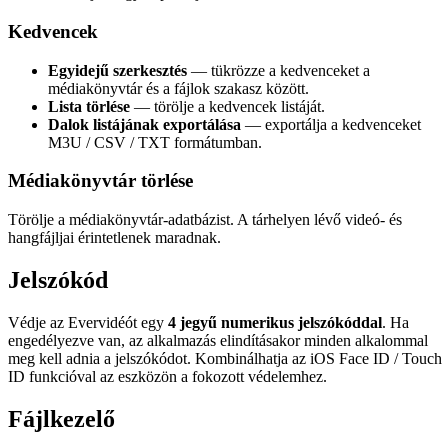
Kedvencek
Egyidejű szerkesztés
— tükrözze a kedvenceket a
médiakönyvtár és a fájlok szakasz között.
Lista törlése
— törölje a kedvencek listáját.
Dalok listájának exportálása
— exportálja a kedvenceket
M3U / CSV / TXT formátumban.
Médiakönyvtár törlése
Törölje a médiakönyvtár-adatbázist. A tárhelyen lévő videó- és
hangfájljai érintetlenek maradnak.
Jelszókód
Védje az Evervidéót egy
4 jegyű numerikus jelszókóddal
. Ha
engedélyezve van, az alkalmazás elindításakor minden alkalommal
meg kell adnia a jelszókódot. Kombinálhatja az iOS Face ID / Touch
ID funkcióval az eszközön a fokozott védelemhez.
Fájlkezelő