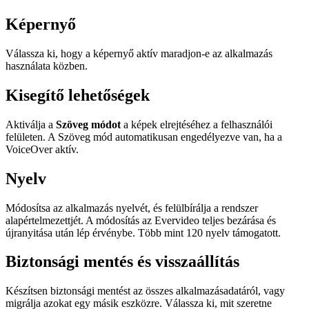
Képernyő
Válassza ki, hogy a képernyő aktív maradjon-e az alkalmazás
használata közben.
Kisegítő lehetőségek
Aktiválja a
Szöveg módot
a képek elrejtéséhez a felhasználói
felületen. A Szöveg mód automatikusan engedélyezve van, ha a
VoiceOver aktív.
Nyelv
Módosítsa az alkalmazás nyelvét, és felülbírálja a rendszer
alapértelmezettjét. A módosítás az Evervideo teljes bezárása és
újranyitása után lép érvénybe. Több mint 120 nyelv támogatott.
Biztonsági mentés és visszaállítás
Készítsen biztonsági mentést az összes alkalmazásadatáról, vagy
migrálja azokat egy másik eszközre. Válassza ki, mit szeretne