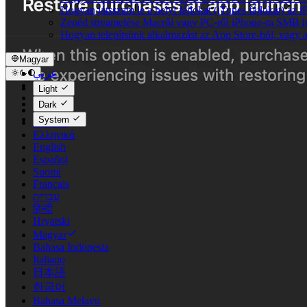
Hogyan játsszam le a helyi fájlokat (iTunes fájlokat) az
Zenéd streamelése Macről vagy PC-ről iPhone-ra SMB h
Hogyan telepítsünk alkalmazást az App Store-ból, vagy a
Magyar
عربي
Català
Light
Čeština
Dark
Dansk
System
Deutsch
Ελληνικά
English
Español
Suomi
Français
עברית
हिन्दी
Hrvatski
Magyar
Bahasa Indonesia
Italiano
日本語
한국어
Bahasa Melayu