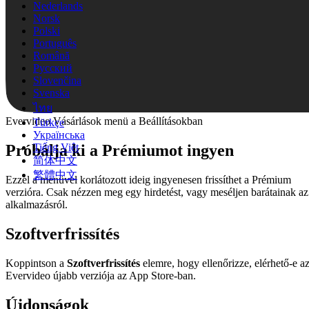
Nederlands
Norsk
Polski
Português
Română
Русский
Slovenčina
Svenska
ไทย
Evervideo Vásárlások menü a Beállításokban
Türkçe
Українська
Tiếng Việt
Próbálja ki a Prémiumot ingyen
简体中文
繁體中文
Ezzel a menüvel korlátozott ideig ingyenesen frissíthet a Prémium
verzióra. Csak nézzen meg egy hirdetést, vagy meséljen barátainak az
alkalmazásról.
Szoftverfrissítés
Koppintson a
Szoftverfrissítés
elemre, hogy ellenőrizze, elérhető-e a
Evervideo újabb verziója az App Store-ban.
Újdonságok