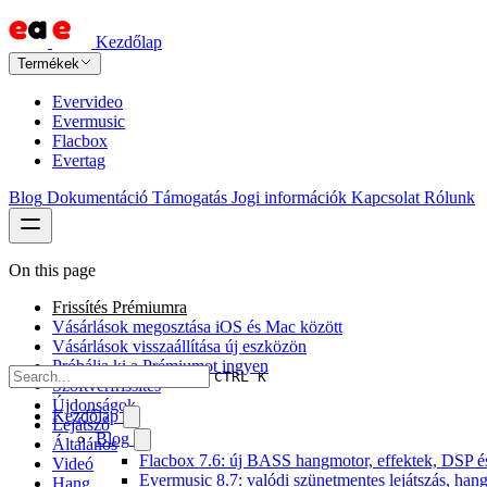
Kezdőlap
Termékek
Evervideo
Evermusic
Flacbox
Evertag
Blog
Dokumentáció
Támogatás
Jogi információk
Kapcsolat
Rólunk
On this page
Frissítés Prémiumra
Vásárlások megosztása iOS és Mac között
Vásárlások visszaállítása új eszközön
Próbálja ki a Prémiumot ingyen
CTRL K
Szoftverfrissítés
Újdonságok
Kezdőlap
Lejátszó
Blog
Általános
Flacbox 7.6: új BASS hangmotor, effektek, DSP és 
Videó
Evermusic 8.7: valódi szünetmentes lejátszás, hang
Hang