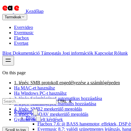
Kezdőlap
Termékek
Evervideo
Evermusic
Flacbox
Evertag
Blog
Dokumentáció
Támogatás
Jogi információk
Kapcsolat
Rólunk
On this page
1. lépés: SMB protokoll engedélyezése a számítógépeden
Ha MAC-et használsz
Ha Windows PC-t használsz
2. lépés: Számítógéped automatikus hozzáadása
CTRL K
3. lépés: Számítógéped manuális hozzáadása
4. lépés: SMB2 megkerülő megoldás
Kezdőlap
5. lépés: WebDAV megkerülő megoldás
Blog
Gyakran ismételt kérdések
Flacbox 7.6: új BASS hangmotor, effektek, DSP és 
Evermusic 8.7: valódi szünetmentes lejátszás, hang
Scroll to top