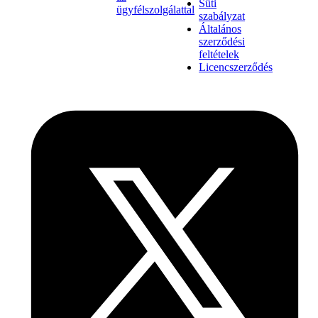
Süti
ügyfélszolgálattal
szabályzat
Általános
szerződési
feltételek
Licencszerződés