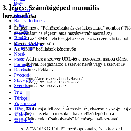
हिन्दी
3. lépés: Számítógéped manuális
Hrvatski
hozzáadása
Magyar
Bahasa Indonesia
Italiano
Érintsd meg a “Felhőszolgáltatás csatlakoztatása” gombot (“Fi
日本語
hozzáadása” ha régebbi alkalmazásverziót használsz)
한국어
Válaszd az “SMB” lehetőséget az elérhető szerverek listájából 
Bahasa Melayu
következő képernyőn.
Nederlands
Az “SMB” beállítások képernyőn:
Norsk
Add meg a szerver URL-jét a megosztott mappa elérési
Polski
útjával. Megadhatod a szerver nevét vagy a szerver IP-
Português
címét. Például:
Română
Русский
smb://ameleshko.local/Music/

Slovenčina
smb://192.168.0.102/Music/

Svenska
smb://192.168.0.102/
ไทย
Türkçe
Українська
Add meg a felhasználónevedet és jelszavadat, vagy hagy
Tiếng Việt
üresen ezeket a mezőket, ha az előző lépésben a
简体中文
“Mindenki: Csak olvasás” lehetőséget választottad.
繁體中文
A “WORKGROUP” mező opcionális, és akkor kell