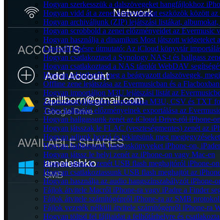
Hogyan szerkesszük a dalszövegeket hangfájlokhoz iP
Hogyan vidd át a zenei könyvtáradat eszközök között az 
Hogyan archiváljunk (ZIP) lejátszási listákat, albumoka
Hogyan scrobbold a zenei előzményeidet az Evermusic v
Hogyan használja a dinamikus Most játszott widgeteket
Lépésről lépésre útmutató: Az iCloud könyvtár importál
Hogyan csatlakoztasd a Synology NAS-t és hallgass zen
Hogyan csatlakoztasd a NAS tárolót WebDAV segítségév
Hogyan tekinthetők meg a beágyazott dalszövegek, meg
Offline zene lejátszása az Evermusicban és a Flacboxban: 
Hogyan importáljon M3U lejátszási listát az Evermusicb
Zeneszámgyűjtemény exportálása M3U, CSV és TXT for
Teljes hallgatási előzményeinek exportálása az Evermusi
Hogyan hallgassunk zenét az iCloud Drive-ról iPhone-
Hogyan játsszak le FLAC (veszteségmentes) zenét az i
Hogyan adjunk hozzá és tekintsünk meg megjegyzéseket
Hogyan hallgassunk hangoskönyveket iPhone-on, iPaden
Hogyan játssz le helyi zenét az iPhone-on vagy Mac-en
Hogyan játssz le zenét USB flash meghajtóról iPhone-on
Hogyan csatlakoztassunk USB flash meghajtót az iPhone-h
Hogyan használja az audio hangszínszabályzót iPhone-o
Fájlok átvitele Macről iPhone-ra vagy iPadre a Finder se
Fájlok átvitele számítógépről iPhone-ra az SMB protokol
Fájlok vezeték nélküli átvitele számítógépről iPhone-ra 
Hogyan töltsd fel fájljaidat a felhőtárhelyre és csatlak