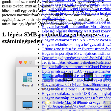
gondtalanul szeretnéd élvezni az iPhone-odon vagy iPadeden? Ne
Hogyan szerkesszük a dalszövegeket hang
keress tovább, mint az Evermusic. Az Evermusic segítségével
Hogyan vidd át a zenei könyvtáradat eszköz
hihetetlenül egyszerű csatlakoztatni a számítógépedet az SMB
Hogyan archiváljunk (ZIP) lejátszási listák
protokoll használatával és streamelni kedvenc dalaidat anélkül, hogy
másik eszközre
aggódnál az extra tárhely foglalása vagy a szinkronizálási problémák
Hogyan scrobbold a zenei előzményeidet az
miatt. Íme egy lépésről lépésre útmutató a kezdéshez:
Hogyan használja a dinamikus Most játszot
Lépésről lépésre útmutató: Az iCloud könyv
1. lépés: SMB protokoll engedélyezése a
Hogyan csatlakoztasd a Synology NAS-t és 
számítógépeden
Hogyan csatlakoztasd a NAS tárolót WebDA
Hogyan tekinthetők meg a beágyazott dals
Offline zene lejátszása az Evermusicban és a
Hogyan importáljon M3U lejátszási listát a
Zeneszámgyűjtemény exportálása M3U, CS
Teljes hallgatási előzményeinek exportálása
Hogyan hallgassunk zenét az iCloud Drive-
Hogyan játsszak le FLAC (veszteségmentes
Hogyan adjunk hozzá és tekintsünk meg meg
Hogyan hallgassunk hangoskönyveket iPhon
Hogyan játssz le helyi zenét az iPhone-on 
Hogyan játssz le zenét USB flash meghajtór
Hogyan csatlakoztassunk USB flash meghajtót
Hogyan használja az audio hangszínszabály
Fájlok átvitele Macről iPhone-ra vagy iPadre
Fájlok átvitele számítógépről iPhone-ra az 