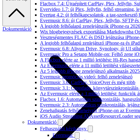
Flacbox 7.4: Újraépített CarPlay, Plex, Jellyfin,
Evervideo 1.7: új Plex, Jellyfin, felhő streaming, l
Evertag 4.2: új felhőkapcsolatok, a tag-szerkesztő 
Evermusic 8.6: új CarPlay, Plex, Jellyfin, SFTP é
A legjobb felhőalapú zenelejátszók iPhone-ra 202
Dokumentáció
Wix blogbejegyzések exportálása Markdownba O
Veszteségmentes FLAC és DSD lejátszása iPhone-
A legjobb felhőalapú zenlejátszó iPhone-ra és iPad
Evermusic 6.8: Aliyun Drive, Synology, új UI stíl
Evermusic Pro a Setapp Mobile-on: Felhő zene iO
A Flacbox elérte az 1 millió letöltést: Hi-Res hang
Az Evermusic elérte a 11 millió letöltést világszert
Az 5 legjobb iPhone zenelejátszó alkalmazás 202
Evermusic promóciós videó: felhő zenelejátszó
Evermusic 3.6: CarPlay, VoiceOver és még több
Evermusic 3.1: Crossfade, könyvtárszinkronizálás 
Az Evermusic elérte a 3 millió letöltést: funkciók á
Flacbox 1.6: Automatikus szinkronizálás, hangsz
Evermusic 2.3: Automatikus szinkronizálás, lejátsz
Zenehallgatás felhőtárhelyről iPhone-on az Everm
iOS Audio Streaming AVAssetResourceLoader seg
Dokumentáció
Felhasználói kézikönyv
Evermusic