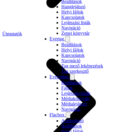
Beállítások
Hanglejátszó
Helyi fájlok
Kapcsolatok
Lejátszási listák
Navigáció
Zenei könyvtár
Útmutatók
Evertag
Beállítások
Helyi fájlok
Kapcsolatok
Navigáció
Tag mező leképezések
Tag szerkesztő
Evervideo
Beállítások
Fájlok
Lejátszási listák
Médiakönyvtár
Médialejátszó
Navigáció
Flacbox
Audiojátszó
Beállítások
Helyi fájlok