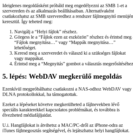
Ideiglenes megoldásként próbáld meg engedélyezni az SMB 1-et a
szervereden és az alkalmazás beállításaiban. Alternatívaként
csatlakozhatsz az SMB szerveredhez a rendszer fájlmegnyitó menüjé
keresztül. Így teheted meg:
Navigálj a “Helyi fájlok” részhez.
Görgess le a “Fájlok ezen az eszközön” részhez és érintsd meg 
“Fájlok megnyitása…” vagy “Mappák megnyitása…”
lehetőséget.
Keresd meg a szerveredet és válaszd ki a szükséges fájlokat
vagy mappákat.
Érintsd meg a “Megnyitás” gombot a választás megerősítéséhez
5. lépés: WebDAV megkerülő megoldás
Ezenkívül megpróbálhatsz csatlakozni a NAS-odhoz WebDAV vagy
DLNA protokollokkal, ha támogatottak.
Ezeket a lépéseket követve megkerülheted a fájlnevekben lévő
speciális karakterekkel kapcsolatos problémákat, és továbbra is
élvezheted médiafájljaidat.
U.i. Hangfájlokat is átvihetsz a MAC/PC-dről az iPhone-odra az
iTunes fájlmegosztás segítségével, és lejátszhatsz helyi hangfájlokat.