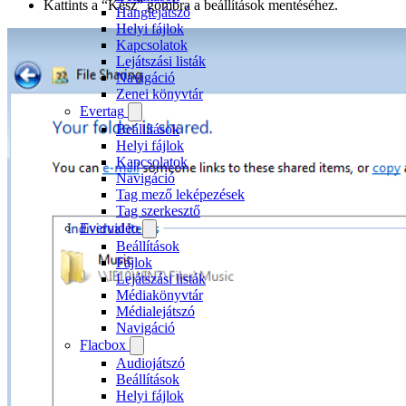
Kattints a “Kész” gombra a beállítások mentéséhez.
Hanglejátszó
Helyi fájlok
Kapcsolatok
Lejátszási listák
Navigáció
Zenei könyvtár
Evertag
Beállítások
Helyi fájlok
Kapcsolatok
Navigáció
Tag mező leképezések
Tag szerkesztő
Evervideo
Beállítások
Fájlok
Lejátszási listák
Médiakönyvtár
Médialejátszó
Navigáció
Flacbox
Audiojátszó
Beállítások
Helyi fájlok