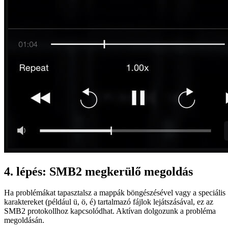
4. lépés: SMB2 megkerülő megoldás
Ha problémákat tapasztalsz a mappák böngészésével vagy a speciális
karaktereket (például ü, ö, é) tartalmazó fájlok lejátszásával, ez az
SMB2 protokollhoz kapcsolódhat. Aktívan dolgozunk a probléma
megoldásán.