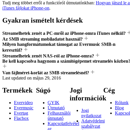
Tudj meg többet erről a funkcióról útmutatónkban:
Hogyan játszd le a
iTunes fájlokat iPhone-on
.
Gyakran ismételt kérdések
Streamelhetek zenét a PC-mről az iPhone-omra iTunes nélkül?
Az SMB streaming mobiladatot használ?
Milyen hangformátumokat támogat az Evermusic SMB-n
keresztül?
Streamelhetek zenét NAS-ról az iPhone-omra?
Be kell kapcsolva hagynom a számítógépemet streamelés közben
Van fájlméret-korlát az SMB streamelésnél?
Last updated on
május 29, 2016
Termékek
Súgó
Jogi
Cég
információk
Evervideo
GYIK
Rólunk
Evermusic
Útmutató
Blog
Jogi
Evertag
Felhasználói
Kapcsol
nyilatkozat
Flacbox
útmutató
Adatvédelmi
Kapcsolatfelvétel
szabályzat
az