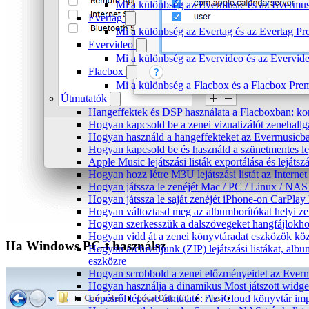
Mi a különbség az Evermusic és az Evermu
Evertag
Mi a különbség az Evertag és az Evertag P
Evervideo
Mi a különbség az Evervideo és az Evervid
Flacbox
Mi a különbség a Flacbox és a Flacbox Pre
Útmutatók
Hangeffektek és DSP használata a Flacboxban: kom
Hogyan kapcsold be a zenei vizualizálót zenehall
Hogyan használd a hangeffekteket az Evermusicban:
Hogyan kapcsold be és használd a szünetmentes le
Apple Music lejátszási listák exportálása és lejá
Hogyan hozz létre M3U lejátszási listát az Intern
Hogyan játssza le zenéjét Mac / PC / Linux / NA
Hogyan játssza le saját zenéjét iPhone-on CarPlay 
Hogyan változtasd meg az albumborítókat helyi zen
Hogyan szerkesszük a dalszövegeket hangfájlok
Hogyan vidd át a zenei könyvtáradat eszközök köz
Ha Windows PC-t használsz
Hogyan archiváljunk (ZIP) lejátszási listákat, al
eszközre
Hogyan scrobbold a zenei előzményeidet az Everm
Hogyan használja a dinamikus Most játszott widg
Lépésről lépésre útmutató: Az iCloud könyvtár im