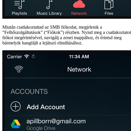
Miután csatlakoztattad az SMB fiókodat, megjelenik a
“Felhőszolgáltatások” (“Fiókok”) részben. Nyisd meg a csatlakoztatot
fiókot megérintésével, navigálj a zenei mappához, és érintsd meg
bármelyik hangfájlt a lejátszó elindításához.