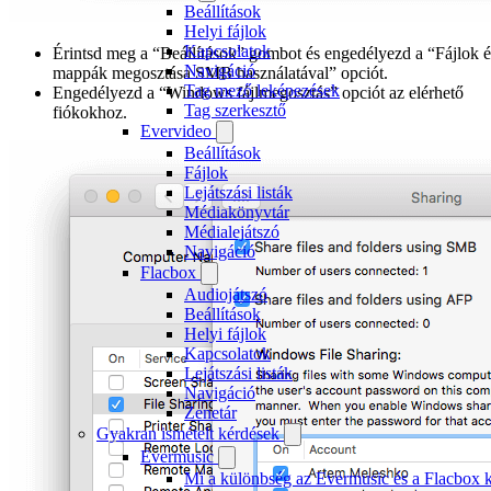
Beállítások
Helyi fájlok
Kapcsolatok
Érintsd meg a “Beállítások” gombot és engedélyezd a “Fájlok é
Navigáció
mappák megosztása SMB használatával” opciót.
Tag mező leképezések
Engedélyezd a “Windows fájlmegosztás” opciót az elérhető
Tag szerkesztő
fiókokhoz.
Evervideo
Beállítások
Fájlok
Lejátszási listák
Médiakönyvtár
Médialejátszó
Navigáció
Flacbox
Audiojátszó
Beállítások
Helyi fájlok
Kapcsolatok
Lejátszási listák
Navigáció
Zenetár
Gyakran ismételt kérdések
Evermusic
Mi a különbség az Evermusic és a Flacbox k