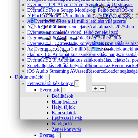
Evermusic 6.8: Aliyun Drive, Synology, új UI stílusok
Evermusic Pro a Setapp Mobile-on: Felhő zene iOS-re
A Flacbox elérte az 1 millió letöltést: Hi-Res hangzás
Az Evermusic elérte a 11 millió letöltést világszerte
Az 5 legjobb iPhone zenelejátszó alkalmazás 2025-ben
Evermusic promóciós videó: felhő zenelejátszó
Evermusic 3.6: CarPlay, VoiceOver és még több
Evermusic 3.1: Crossfade, könyvtárszinkronizálás és biz
Az Evermusic elérte a 3 millió letöltést: funkciók áttekint
Flacbox 1.6: Automatikus szinkronizálás, hangszínszab
Evermusic 2.3: Automatikus szinkronizálás, lejátszási po
Zenehallgatás felhőtárhelyről iPhone-on az Evermusickel
iOS Audio Streaming AVAssetResourceLoader segítségé
Dokumentáció
Felhasználói kézikönyv
Evermusic
Beállítások
Hanglejátszó
Helyi fájlok
Kapcsolatok
Lejátszási listák
Navigáció
Zenei könyvtár
Evertag