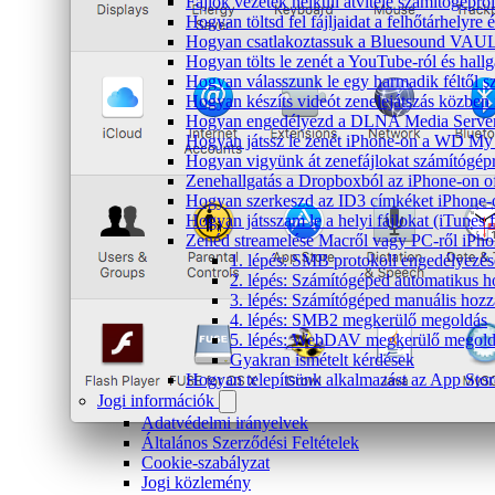
Fájlok vezeték nélküli átvitele számítógéprő
Hogyan töltsd fel fájljaidat a felhőtárhelyr
Hogyan csatlakoztassuk a Bluesound VAULT 
Hogyan tölts le zenét a YouTube-ról és hallg
Hogyan válasszunk le egy harmadik féltől s
Hogyan készíts videót zenelejátszás közben
Hogyan engedélyezd a DLNA Media Servert 
Hogyan játssz le zenét iPhone-on a WD M
Hogyan vigyünk át zenefájlokat számítógépr
Zenehallgatás a Dropboxból az iPhone-on o
Hogyan szerkeszd az ID3 címkéket iPhone-
Hogyan játsszam le a helyi fájlokat (iTunes
Zenéd streamelése Macről vagy PC-ről iPho
1. lépés: SMB protokoll engedélyezé
2. lépés: Számítógéped automatikus 
3. lépés: Számítógéped manuális hoz
4. lépés: SMB2 megkerülő megoldás
5. lépés: WebDAV megkerülő megold
Gyakran ismételt kérdések
Hogyan telepítsünk alkalmazást az App Store
Jogi információk
Adatvédelmi irányelvek
Általános Szerződési Feltételek
Cookie-szabályzat
Jogi közlemény