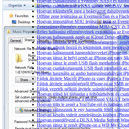
Hogyan csatlakoztasd a Synology NAS-t és hallga
Hogyan csatlakoztasd a NAS tárolót WebDAV segí
Hogyan tekinthetők meg a beágyazott dalszövege
Offline zene lejátszása az Evermusicban és a Flacb
Hogyan importáljon M3U lejátszási listát az Ever
Zeneszámgyűjtemény exportálása M3U, CSV és T
Teljes hallgatási előzményeinek exportálása az Ev
Hogyan hallgassunk zenét az iCloud Drive-ról iP
Hogyan játsszak le FLAC (veszteségmentes) zené
Hogyan adjunk hozzá és tekintsünk meg megjegyzé
Hogyan hallgassunk hangoskönyveket iPhone-on, 
Hogyan játssz le helyi zenét az iPhone-on vagy M
Hogyan játssz le zenét USB flash meghajtóról iPh
Hogyan csatlakoztassunk USB flash meghajtót az iP
Hogyan használja az audio hangszínszabályzót iP
Fájlok átvitele Macről iPhone-ra vagy iPadre a Fin
Fájlok átvitele számítógépről iPhone-ra az SMB pr
Fájlok vezeték nélküli átvitele számítógépről iPho
Hogyan töltsd fel fájljaidat a felhőtárhelyre és c
Hogyan csatlakoztassuk a Bluesound VAULT belső 
Hogyan tölts le zenét a YouTube-ról és hallgass of
Hogyan válasszunk le egy harmadik féltől származ
Hogyan készíts videót zenelejátszás közben iPhon
Hogyan engedélyezd a DLNA Media Servert Window
Hogyan játssz le zenét iPhone-on a WD My Clou